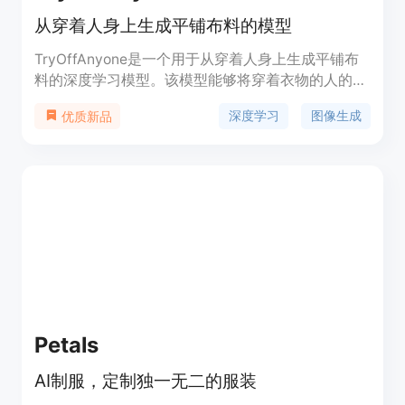
从穿着人身上生成平铺布料的模型
TryOffAnyone是一个用于从穿着人身上生成平铺布
料的深度学习模型。该模型能够将穿着衣物的人的图
片转换成布料平铺图，这对于服装设计、虚拟试衣等
深度学习
图像生成
优质新品
领域具有重要意义。它通过深度学习技术，实现了高
度逼真的布料模拟，使得用户可以更直观地预览衣物
的穿着效果。该模型的主要优点包括逼真的布料模拟
效果和较高的自动化程度，可以减少实际试衣过程中
的时间和成本。
Petals
AI制服，定制独一无二的服装