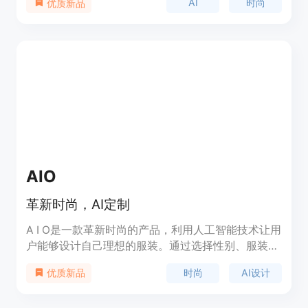
AI
时尚
优质新品
买。用户还可以分享自己的设计，并在销售时获得收
益。Silic.AI使用柔软的Tencel™和Modal™纤维制作
衣物，采用直接到布料的数字打印方法，提供设计师
级的舒适感和质量。
AIO
革新时尚，AI定制
A I O是一款革新时尚的产品，利用人工智能技术让用
户能够设计自己理想的服装。通过选择性别、服装类
型和其他选项，或自由输入设计要求，A I O会生成独
时尚
AI设计
优质新品
特的服装设计。用户可以根据自己的喜好进行完善和
调整，并且未来还会有更多功能，如市场销售、旧衣