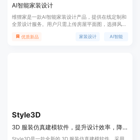
AI智能家装设计
维狸家是一款AI智能家装设计产品，提供在线定制和
全景设计服务。用户只需上传房屋平面图，选择风格
和布局，即可获得精准的3D效果图和全景展示。维
家装设计
AI智能
优质新品
狸家的优势在于智能化的设计算法和丰富的设计风
格，让用户轻松实现理想家的定制。定价方面，维狸
家提供9.9元在线定制和3000元3套3D全景设计，用
户可根据需求选择。维狸家的定位是为用户提供高品
质、低成本的家装设计服务。
Style3D
3D 服装仿真建模软件，提升设计效率，降低样衣损耗。
Style3D是一款全新的 3D 服装仿真建模软件，采用