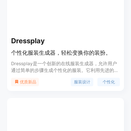
LPIPS（MP-LPIPS）评估指标，用于评价生成图像
与原始服装的一致性。
Dressplay
个性化服装生成器，轻松变换你的装扮。
Dressplay是一个创新的在线服装生成器，允许用户
通过简单的步骤生成个性化的服装。它利用先进的图
像处理技术，让用户能够选择服装区域、目标人物以
服装设计
个性化
优质新品
及想要穿戴的服装，从而创造出逼真的服装效果。
Dressplay背后的技术不仅提高了服装设计的效率，
也为用户提供了一种全新的个性化体验。目前，
Dressplay提供免费试用，用户可以通过网页访问并
体验其功能。