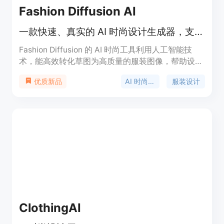
Fashion Diffusion AI
一款快速、真实的 AI 时尚设计生成器，支持服装设计与虚拟试穿。
Fashion Diffusion 的 AI 时尚工具利用人工智能技
术，能高效转化草图为高质量的服装图像，帮助设计
师节省时间和成本，提高创意工作效率。产品通过减
AI 时尚设计
服装设计
优质新品
少样品成本和加速设计流程，使时尚品牌更快推出新
系列，提升市场竞争力。该平台适用于各类用户，包
括专业设计师、品牌团队和初学者，促进时尚设计的
数字化和高效化。
ClothingAI