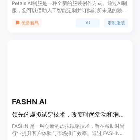
Petals AI制服是一种全新的服装创作方式。通过AI制
服，您可以借助人工智能定制并订购前所未见的独特
服装。AI制服能够探索服装图案设计中的未知领域。
AI
定制服装
优质新品
想要更进一步？只需拍摄您的宠物或其他参考照片，
与AI一起将其转化为独特的设计。使用AI制服，您可
以展现独特的视觉风格。
FASHN AI
领先的虚拟试穿技术，改变时尚活动和消费者体验。
FASHN 是一种创新的虚拟试穿技术，旨在帮助时尚
行业提升客户体验与市场推广效率。通过 FASHN，