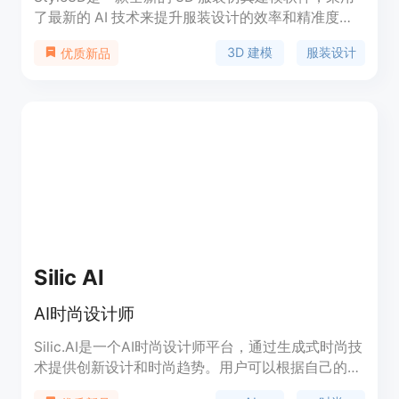
了最新的 AI 技术来提升服装设计的效率和精准度。
该软件不仅可以大幅降低实物样衣的制作成本，还能
3D 建模
服装设计
优质新品
在设计阶段进行实时的效果评估和修改，使设计师能
够更快速地迭代设计方案。由于其强大的模拟能力和
直观的用户界面，Style3D被广泛应用于时尚、动画
和游戏等多个行业。该软件的定价为付费制，用户可
以根据需求选择不同的订阅方案。
Silic AI
AI时尚设计师
Silic.AI是一个AI时尚设计师平台，通过生成式时尚技
术提供创新设计和时尚趋势。用户可以根据自己的想
法创建设计，AI模型将在10秒内生成设计，并可购