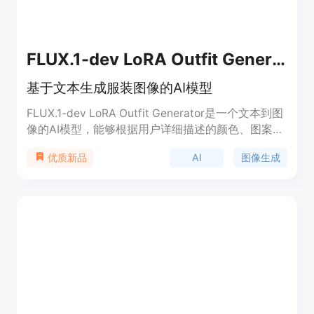
FLUX.1-dev LoRA Outfit Generator
基于文本生成服装图像的AI模型
FLUX.1-dev LoRA Outfit Generator是一个文本到图
像的AI模型，能够根据用户详细描述的颜色、图案、
合身度、风格、材质和类型来生成服装。该模型使用
AI
图像生成
优质新品
了H&M Fashion Captions Dataset数据集进行训
练，并基于Ostris的AI Toolkit进行开发。它的重要性
在于能够辅助设计师快速实现设计想法，加速服装行
业的创新和生产流程。