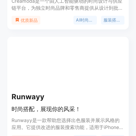
Creamoda是一个由人工智能驱动的时尚设计与供应
链平台，为独立时尚品牌和零售商提供从设计到批发
的一站式服务。其重要性在于利用AI技术简化了时尚
AI时尚设计
服装搭配生成器
优质新品
设计流程，提高了设计效率和创新能力。主要优点包
括能够快速生成多种风格的设计图像，提供丰富的AI
工具如背景移除、虚拟试穿等，还能帮助用户将设计
投入生产并推向市场。产品背景方面，它由CHIMER
AI PTE LTD开发。关于价格，页面未提及。该平台的
定位是服务于独立时尚品牌和零售商，助力他们在时
尚行业中更高效地进行设计和生产。
Runwayy
时尚搭配，展现你的风采！
Runwayy是一款帮助您选择出色服装并展示风格的
应用。它提供改进的服装搜索功能，适用于iPhone和
Mac，无需收费。用户可在iOS 16.0或更高版本的