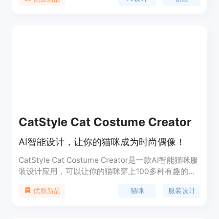
用户可以与其他创作者一起使用AI设计衣物。
CatStyle Cat Costume Creator
AI智能设计，让你的猫咪成为时尚偶像！
CatStyle Cat Costume Creator是一款AI智能猫咪服
装设计应用，可以让你的猫咪穿上100多种有趣的服
装，包括海盗、超级英雄、嘻哈艺术家、万圣节服装
猫咪
服装设计
优质新品
等等。只需上传照片，CatStyle的AI技术就能生成逼
真的猫咪服装照片，让你的猫咪成为时尚偶像。你可
以用这些可爱、有趣、分享的照片制作表情包、节日