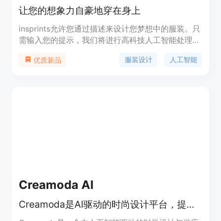
让您的想象力自豪地穿在身上
insprints允许您通过描述来设计您梦想中的服装。只
需输入您的提示，我们将进行高科技人工智能处理，
创建与您的提示相匹配的照片，放大它，并创建一个
服装设计
人工智能
优质新品
符合您设计的项目。将其添加到购物车并结帐！您的
梦想商品将很快送到您手上！
Creamoda AI
Creamoda是AI驱动的时尚设计平台，提供背景移除、虚拟试穿等功能