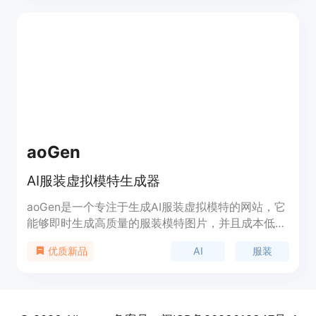
aoGen
AI服装虚拟模特生成器
aoGen是一个专注于生成AI服装虚拟模特的网站，它
能够即时生成高质量的服装模特图片，并且成本低
廉。该产品通过使用人工智能技术，帮助用户批量创
AI
服装
优质新品
建时尚模特，展示服装，并且与品牌的审美相匹配。
它提供了一个全面的电子商务创意解决方案，包括AI
模型、图片放大、手部修复、重绘和橡皮擦工具，帮
助用户解锁创意，节省成本，提高效率。