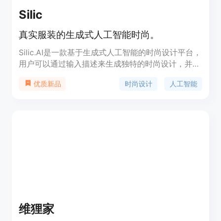
Silic
真实服装的生成式人工智能时尚。
Silic.AI是一款基于生成式人工智能的时尚设计平台，
用户可以通过输入描述来生成独特的时尚设计，并可
以在线购买实际的服装。用户还可以将自己设计的作
时尚设计
人工智能
优质新品
品分享到市场上，并有机会获得设计销售利润的一部
分。Silic.AI的服装采用柔软舒适的Tencel™和
Modal™纤维制成，质量优良且耐久。通过直接数字
印刷技术，保证了印花质量和触感的完美结合。
Silic.AI旨在通过自主驱动的智能模型推动复合材料领
域的创新。
维狸家