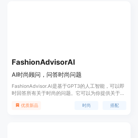
改造和社区设计投票等。
FashionAdvisorAI
AI时尚顾问，问答时尚问题
FashionAdvisor.AI是基于GPT3的人工智能，可以即
时回答所有关于时尚的问题。它可以为你提供关于时
尚搭配、服装款式、颜色搭配等方面的建议。
时尚
搭配
优质新品
FashionAdvisor.AI帮助你解决衣着搭配困扰，为你
提供时尚灵感。