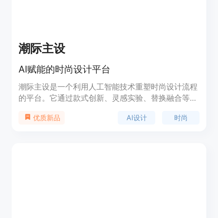
潮际主设
AI赋能的时尚设计平台
潮际主设是一个利用人工智能技术重塑时尚设计流程
的平台。它通过款式创新、灵感实验、替换融合等功
能，帮助设计师在现有产品设计图像基础上进行款式
AI设计
时尚
优质新品
生成和创新。平台提供精细化绘制操作，智能融合绘
制内容至款式中，同时支持图案创新，允许用户自行
创作图案后上传图片，或从系统内置的丰富图案库中
选择。此外，潮际主设还提供定制化服务，包括模型
定制、功能定制、API服务和私有化部署，以满足不
同用户的需求。