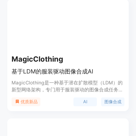
贺卡、猫咪时尚杂志等等。CatStyle是猫咪父母的最
佳服装设计应用！
MagicClothing
基于LDM的服装驱动图像合成AI
MagicClothing是一种基于潜在扩散模型（LDM）的
新型网络架构，专门用于服装驱动的图像合成任务。
它能够根据文本提示生成穿着特定服装的定制化角色
AI
图像合成
优质新品
图像，同时确保服装细节的保留和对文本提示的忠实
呈现。该系统通过服装特征提取器和自注意力融合技
术，实现了高度的图像可控性，并且可以与
ControlNet和IP-Adapter等其他技术结合使用，以提
升角色的多样性和可控性。此外，还开发了匹配点