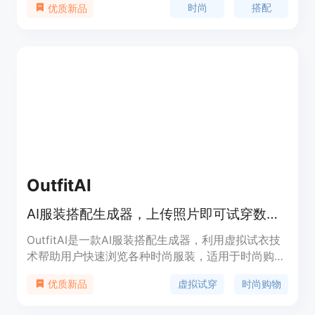
时尚
搭配
优质新品
iPhone上使用，也可在macOS 13.0或更高版本的
Mac上使用（需搭载Apple M1芯片或更高版本）。
该应用不收集任何数据，适合年龄为9+的用户。
OutfitAI
AI服装搭配生成器，上传照片即可试穿数不尽时尚服装。
OutfitAI是一款AI服装搭配生成器，利用虚拟试衣技
术帮助用户快速浏览各种时尚服装，适用于时尚购
物。该产品的主要优点在于提供虚拟试穿功能，节省
虚拟试穿
时尚购物
优质新品
购物时间并帮助用户发现新款式。定位于时尚爱好者
和购物者。