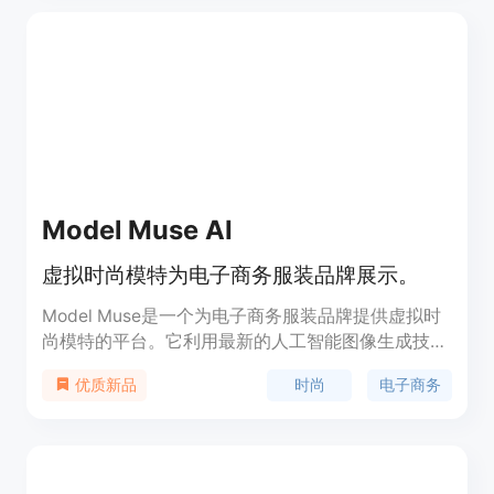
Model Muse AI
虚拟时尚模特为电子商务服装品牌展示。
Model Muse是一个为电子商务服装品牌提供虚拟时
尚模特的平台。它利用最新的人工智能图像生成技
术，为品牌创造独特的模特形象，以代替传统高成本
时尚
电子商务
优质新品
的拍摄。该平台可以轻松定制模特的特征，使其成为
品牌的真实声音。