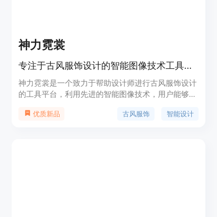
神力霓裳
专注于古风服饰设计的智能图像技术工具平台。
神力霓裳是一个致力于帮助设计师进行古风服饰设计
的工具平台，利用先进的智能图像技术，用户能够快
速生成符合历史时期服饰风格的设计图。平台提供了
古风服饰
智能设计
优质新品
丰富的自定义选项，适合设计师、艺术家以及古风爱
好者进行创作与研究。