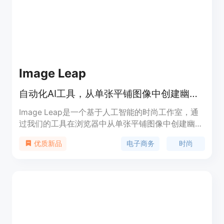
Image Leap
自动化AI工具，从单张平铺图像中创建幽灵人体模特
Image Leap是一个基于人工智能的时尚工作室，通
过我们的工具在浏览器中从单张平铺图像中创建幽灵
人体模特，提升电子商务业务。只需要一张平铺图
电子商务
时尚
优质新品
像，无需模特。不要等待，将模特照片成本降低
90%。可定制快速，快速试用并找到适合您的款式。
与客户互动，让客户更好地了解服装在他们身上的效
果。无需Photoshop编辑，节省您的时间。价格实
惠，无隐藏费用。快速，结果在几分钟内获得。快速
下载您的照片。