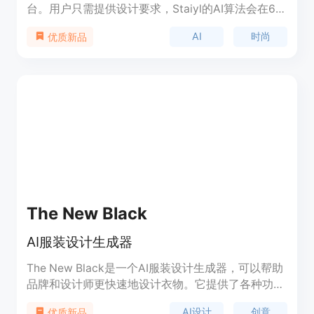
台。用户只需提供设计要求，Staiyl的AI算法会在60
秒内生成草图，用户可以直接将设计发送到生产环
AI
时尚
优质新品
节，定制的时尚服装将快速送到用户手中。用户可以
随时重新订购自己喜欢的设计，也可以复制喜欢的设
计师作品。Staiyl支持各类服装设计，从婚纱、晚礼
服到休闲装等都可以实现。平台提供AI+人工插画师
服务，确保设计完全符合用户的想象。
The New Black
AI服装设计生成器
The New Black是一个AI服装设计生成器，可以帮助
品牌和设计师更快速地设计衣物。它提供了各种功
能，包括创建不同的衣物款式、生成衣物的变体等。
AI设计
创意
优质新品