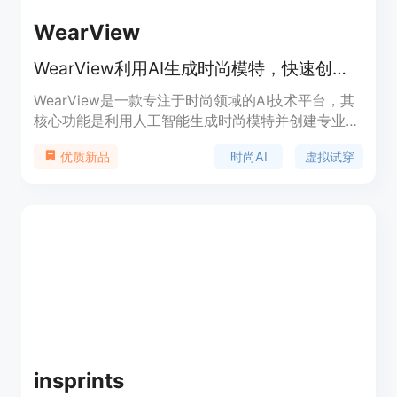
WearView
WearView利用AI生成时尚模特，快速创建逼真时尚图片，成本大幅降低。
WearView是一款专注于时尚领域的AI技术平台，其
核心功能是利用人工智能生成时尚模特并创建专业的
时尚摄影图片。该平台的重要性在于为时尚行业提供
时尚AI
虚拟试穿
优质新品
了一种高效、低成本的内容创作解决方案。主要优点
包括：节省时间和成本，无需进行昂贵的摄影拍摄和
聘请模特，能将视觉制作成本降低90%；速度快，仅
需15 - 30秒即可生成专业的时尚照片；功能强大，
拥有虚拟试穿、AI模特创建等多种实用功能；可实现
品牌一致性，确保模特形象在多个活动和拍摄中保持
一致。其定位是面向时尚设计师、电商品牌和内容创
作者等，帮助他们轻松、高效地创建时尚内容。价格
方面文档虽未明确提及，但提到有商业使用权限且无
额外使用费用，推测可能是付费或免费试用模式。
insprints