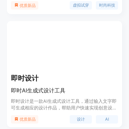
用户可以快速生成虚拟试穿效果，帮助设计师、品牌
虚拟试穿
时尚科技
优质新品
及零售商更好地展示服装。该平台支持无需复杂训练
即可使用，适合各种规模的时尚企业，助力他们在竞
争激烈的市场中脱颖而出。
即时设计
即时AI生成式设计工具
即时设计是一款AI生成式设计工具，通过输入文字即
可生成相应的设计作品，帮助用户快速实现创意设
计。产品定价根据用户需求而定，定位于提供高效便
设计
AI
优质新品
捷的设计解决方案。