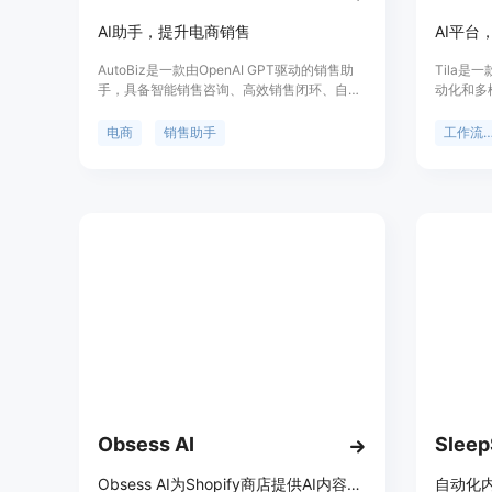
AI助手，提升电商销售
AutoBiz是一款由OpenAI GPT驱动的销售助
Tila是
手，具备智能销售咨询、高效销售闭环、自动
动化和多
订单创建、自动客户服务、全渠道支持、人工
本、图像
智能与人类的无缝协作、内容创作与营销工
限AI画
电商
销售助手
工作流自
具、可操作洞察等功能，可帮助您提升电商销
位于提升
售。
Obsess AI
Slee
Obsess AI为Shopify商店提供AI内容营销，含博客写作和产品描述优化。
自动化