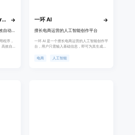
shopos.ai），注册并登录账号。
opOS访问您的店铺数据。
内容创作、邮件营销等相关参数。
EcoReturns - AI-powered Returns
一环 AI
、生成内容、发送邮件等。
馈调整参数和策略。
AI驱动的Shopify退货门户，高效自动化退货
擅长电商运营的人工智能创作平台
货应用程序，
一环 AI 是一个擅长电商运营的人工智能创作平
户，高效自
台，用户只需输入基础信息，即可为其生成专
，您可以轻松
家级文案和方案。该平台提供多种电商场景的
供良好的
解决方案，包括媒体文案、短视频运营、直播
电商
人工智能
义退货政策、
运营、店铺搭建、电商运营、营销策划、品牌
您降低客
定制等。一环 AI 的产品优势包括电商领域全覆
根据店铺
盖、自动生成专家级内容、随节日上新场景、
使用方式简单等。通过使用一环 AI，用户可以
降低电商内容创作的工作量和时间成本，提高
工作效率。