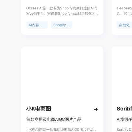
Obsess AI是一款专为Shopify商家打造的AI内
sleep
容营销平台。它能将Shopify商品目录转化为
具。它可
SEO引擎，基于店铺数据生成关键词策略、优
章，帮助
化内容并自动发布。其重要性在于能提升店铺
sleep
AI内容营销
Shopify SEO
自动化
流量和SEO排名，节省时间和精力。主要优点
时间内查
包括自动发现5000个关键词、快速生成内
容、实时监控SEO健康状况等。产品背景是为
解决Shopify商家在内容营销和SEO方面的难
题。价格方面提供7天免费试用，未提及具体
付费价格。定位是帮助Shopify商家提升店铺
流量和销售。
小K电商图
Scrib
首款商用级电商AIGC图片产品
AI增强
小K电商图是一款商用级电商AIGC图片产品，
Scrbi