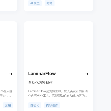
，以卖家
加产品的图片数量，提高转化率。
AI 模型
时尚
设计核
供一个干
于各类电
产品图片
未详细提
模式，定
务。
LaminarFlow
自动化内容创作
制作者从他
LaminarFlow是为博主和开发人员设计的自动
平台，通
化内容创作工具。它能帮助你自动化内容的生
发现性。
成和发布过程，提高工作效率。通过
标题、节目
LaminarFlow，你可以创建自己的工作流，自
营销
自动化
内容创作
扩大在线
动整合外部资源，利用人工智能转化和增强数