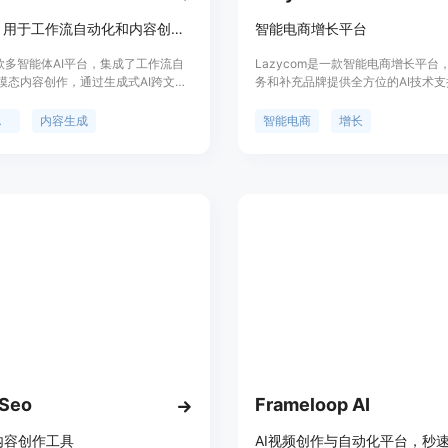
AI平台，用于工作流自动化和内容创作。
智能电商增长平台
一款多智能体AI平台，集成了工作流自
Lazycom是一款智能电商增长平台
模态内容创作，通过生成式AI跨文
务和补充品牌提供全方位的AI技术
和视频进行操作。其主要优点包括无
Lazycom，您可以自动提升销售、
布、多智能体技术和智能内容生成。定
率，并提高效率，无需技术技能。
动化
内容生成
智能电商
增长
工作效率和创造多样内容。
pSeo
Frameloop AI
内容创作工具