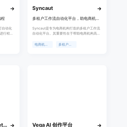
Syncaut
编程
多租户工作流自动化平台，助电商机构管理50+客户，无需增员。
，可自动化
Syncaut是专为电商机构打造的多租户工作流
进行程序
自动化平台。其重要性在于帮助电商机构高效
c还提供了
管理众多客户，无需额外增加运营人员即可实
供了优
现业务扩展。主要优点包括：支持多平台集
电商机构自动化
多租户自动化平台
成，如Shopify、WooCommerce、3PLs和AI
模型；提供多租户客户端工作区，实现客户隔
离管理；具备可重用的工作流模板，提高工作
效率；支持BYOK AI，使用自己的AI密钥且无
AI使用费用；支持工作流定时执行。产品有两
种定价方案，Starter套餐每月49美元，适用于
最多3个客户的成长型机构；Agency套餐每月
149美元，适用于有多个客户的成熟机构，提
供无限工作区、工作流和优先支持。
Lazycom-Smart Marketing Automations
Vega AI 创作平台