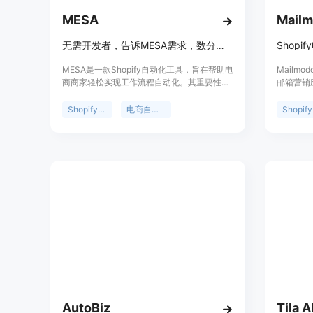
MESA
Mail
无需开发者，告诉MESA需求，数分钟即可实现Shopify自动化。
Shop
MESA是一款Shopify自动化工具，旨在帮助电
Mailm
商商家轻松实现工作流程自动化。其重要性在
邮箱营销应
于降低商家自动化操作的门槛，无需开发者参
用购物车
与，降低成本和等待时间。产品背景是针对
主动触达
Shopify自动化
电商自动化
Shopify
Shopify商家在自动化操作上的需求而开发。
自动化流
产品可通过免费试用体验，具体定价未提及。
计等功能
定位是为Shopify商家提供便捷、高效的自动
的邮箱营
化解决方案，让商家能专注业务发展。主要优
点包括操作简单，只需用自然语言描述需求；
拥有广泛的应用集成，可连接100多个应用；
提供预制模板，能快速实现常见任务的自动
化。
AutoBiz
Tila A