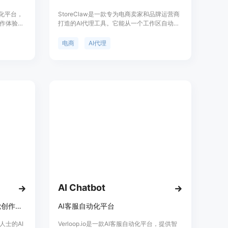
动化平台，
StoreClaw是一款专为电商卖家和品牌运营商
作体验。
打造的AI代理工具。它能从一个工作区自动化
作的时间
完成店铺运营、SEO、社交内容创作和网站建
要优点包
设等任务。其重要性在于为电商从业者提供了
电商
AI代理
动化的视
一站式的解决方案，节省时间和精力，提高运
单易用
营效率。主要优点包括24小时自动运行、实时
人员快速
诊断店铺问题、多渠道曝光产品、快速生成社
供免费使
交内容等。产品背景是为满足现代电商卖家的
高效运营需求而开发。价格方面提供免费试
用，无需信用卡。定位是成为电商卖家的智能
得力助手，帮助他们提升店铺利润。
AI Chatbot
Visboom是电商时尚领域AI视觉创作平台，降本增效
AI客服自动化平台
人士的AI
Verloop.io是一款AI客服自动化平台，提供智