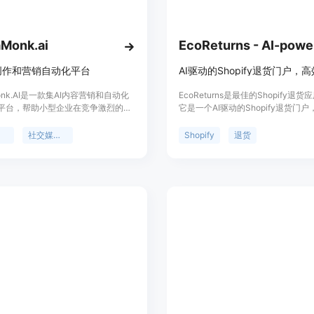
1. 访问ShopOS官方网站（https://
2. 连接您的Shopify店铺，授权Sh
3. 根据您的需求，设置广告投放、
Monk.ai
4. 启动AI代理，让其自动运行广告
5. 定期查看运营数据和效果，根据反
创作和营销自动化平台
Monk.AI是一款集AI内容营销和自动化
EcoReturns是最佳的Shopify退
平台，帮助小型企业在竞争激烈的在
它是一个AI驱动的Shopify退货门
取得社交媒体的优势。通过
动化退货流程。通过EcoReturns
Monk.AI，您可以轻松创建内容，提升
管理退货请求、处理退货流程，并提
作
社交媒体营销
Shopify
退货
度，以及实现营销自动化。
客户体验。EcoReturns提供自定
标签打印、自动化退款等功能，帮助
户获取成本，提高客户满意度。定价
规模和需求灵活定制。