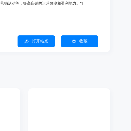
营销活动等，提高店铺的运营效率和盈利能力。"]
放效果提升了30%，内容创作效率提高了50%。
邮件营销的自动化，客户转化率提高了20%。
理店铺，运营成本降低了25%，销售额增长了15%。
打开站点
收藏
标受众，精准制定广告投放策略，提高广告效果和转化率。
量的产品描述、博客文章等营销内容，节省时间和人力成本。
好，自动发送个性化的邮件营销内容，提高客户的参与度和忠诚
hopify店铺进行全面管理，包括商品上架、库存管理、订单处理
品生成宣传视频，吸引消费者的注意力，提升产品的吸引力。
和处理产品照片，提高产品展示效果。
生成，减少人工创意的时间和成本，提高创意效率。