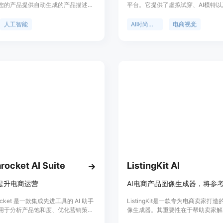
您的产品提供自动生成的产品描述、
平台。它提供了虚拟试穿、AI模特
和广告文案，提升销售并节省时间。
理工具等先进的AI视觉创作技术。
先进的SaaS平台，将AI的力量引入您
于能够帮助电商和时尚行业解决传统
人工智能
AI时尚创作
电商视觉
务，打造引人注目的产品描述、优化
成本高、效率低的问题。该平台的主
博客文章、有说服力的广告文案和高质
括显著降低成本，通过使用AI技术
化描述，提升品牌形象、增加销售。
模特和复杂拍摄场景的依赖；同时可
高销售，利用虚拟试穿等功能增强消
物体验。产品背景方面，随着电商行
发展，对时尚商品的视觉展示需求不
Visboom应运而生以满足这一市场
价格，文档未提及具体信息。其定位
尚和电商领域的顶级AI视觉创作解
商。
rocket AI Suite
ListingKit AI
力提升电商运营
ocket 是一款集成先进工具的 AI 助手
ListingKit是一款专为电商卖家打造
用于分析产品饱和度、优化营销策
像生成器。其重要性在于帮助卖家解
可操作的客户见解等。放心启动您的
片处理的难题，节省时间和成本。主