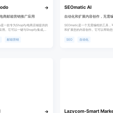
modo
SEOmatic AI
ify电商邮箱营销推广应用
自动化和扩展内容创作，无需
odo是一款专为Shopify电商店铺提供的
SEOmatic是一个无需编程的工具
用。它可以一键与Shopify集成,利
和扩展您的内容创作。它可以帮助您
中断、产品推荐等互动邮件,帮助店铺
化SEO，提高网站流量。SEOmati
客户,从而提升转化率。该应用提供了
自动生成和扩展内容的功能，同时提
邮箱营销
SEO
自动化
程、人工智能写邮件、响应式邮件设
势、定价和定位等详细介绍。
,让用户无需技术背景就可以进行专业
销。
I