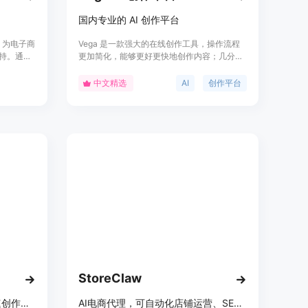
国内专业的 AI 创作平台
，为电子商
Vega 是一款强大的在线创作工具，操作流程
支持。通过
更加简化，能够更好更快地创作内容；几分钟
增加转化
内构思，快速生成高质量的画面；支持在线快
速训练，自由定制；率先开放视频生成大模
中文精选
AI
创作平台
型，体验视频生成的功能；采用了全新的交互
模式，是可以提高生产效率的新一代创作平
台。
StoreClaw
AI视频创作与自动化平台，秒速创作视频，支持多风格、多语言和多平台。
AI电商代理，可自动化店铺运营、SEO、社交内容及网站建设。