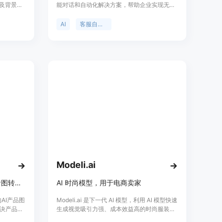
以及背景处
能对话和自动化解决方案，帮助企业实现无缝
其重要性在
的客户支持体验。通过生成式AI提供高度个性
视觉制作
化和具有上下文的互动，超越客户的期望。主
AI
客服自动化
要优点包
要功能包括聊天自动化、支持流程优化、语音
减少对真人
自动化等。适用于各种商业场景。
以有效提
费者的购
业的迅速
断增加，
需求。关于
是成为时
决方案提供
Modeli.ai
AI电商产品图像生成器，将参考图转为清晰电商列表图片
AI 时尚模型，用于电商卖家
的AI产品图
Modeli.ai 是下一代 AI 模型，利用 AI 模型快速
决产品图
生成视觉吸引力强、成本效益高的时尚服装描
要优点包
述。它可以节省 80% 的拍摄成本和时间，增