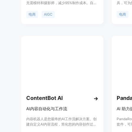
无需模特和摄影师，减少95%制作成本。自研
具，可为
优化算法，生成图片更可控。用户可以生成适
博客文章
合世界各地市场的AI模特和AI场景的电商图
通过我们
电商
AIGC
电商
片，解决AIGC图片背景可控性问题。同时，还
的电商业
提供定制专属AI模特和企业解决方案，针对客
SEO的
户的个性化和精细化需求提供定制服务。
量的标准
ContentBot AI
Panda
AI内容自动化与工作流
AI 助
内容机器人是您最终的AI工作流解决方案。创
PandaR
建自定义AI内容流程，简化您的内容创作过
套件，可
程。利用我们的AI写作工具，加快内容创作速
略、挖掘