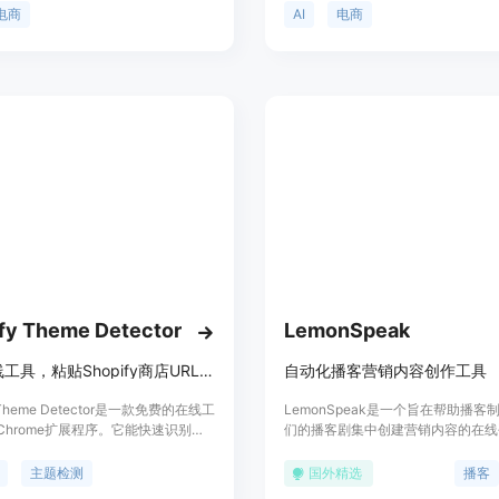
其推向新的高度。AI 动力电子商务的
括操作简单，无需编写复杂的提示词
电商
AI
电商
到来。
工作流程、结构化产品输入和预设为
心；能生成更清晰的图片，为卖家提
净的起点；支持多种电商平台，适用
商场景。产品背景是针对电商卖家在
处理上的痛点而开发。价格方面文中
及，推测可能采用付费或免费试用的
位为电商卖家提供专业的图像生成服
fy Theme Detector
LemonSpeak
免费在线工具，粘贴Shopify商店URL，秒查所用主题。
自动化播客营销内容创作工具
y Theme Detector是一款免费的在线工
LemonSpeak是一个旨在帮助播客
Chrome扩展程序。它能快速识别任
们的播客剧集中创建营销内容的在线
ify商店使用的主题，包括自定义、重
过自动化技术节省时间，提高播客的
opify 2.0主题。该工具无需安装和账
它通过转录、摘要、创建SEO优化
主题检测
国外精选
播客
250,000名店主和代发货商使用。免
笔记、博客文章等，帮助播客制作者