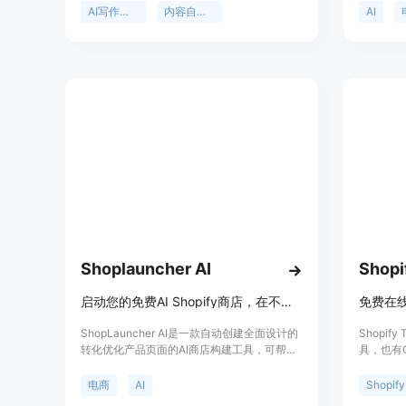
度。定价请参考官方网站。内容机器人帮助数
业务并将
AI写作工具
内容自动化
AI
字领域的各类创作者。
未来已经
Shoplauncher AI
Shopi
启动您的免费AI Shopify商店，在不到3分钟的时间内推出您的免费AI商店。
ShopLauncher AI是一款自动创建全面设计的
Shopif
转化优化产品页面的AI商店构建工具，可帮助
具，也有
用户快速搭建出色的电子商务平台。其主要优
何Shop
点包括自动加载10个经过验证的热门产品、定
命名和Sh
电商
AI
Shopify
制化主题、高转化率、免费高质量Logo等。定
户，被超