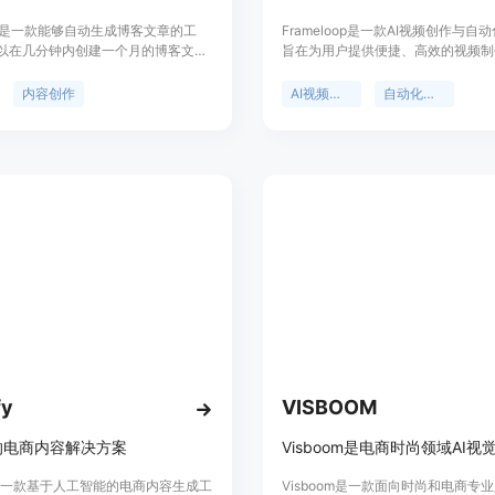
seo是一款能够自动生成博客文章的工
Frameloop是一款AI视频创作与自
以在几分钟内创建一个月的博客文
旨在为用户提供便捷、高效的视频制
用户节省大量的时间和工作量。
其重要性在于能够极大地节省视频制
seo提供智能表格功能，可以让用户在短
和精力，让用户专注于创意表达。主
内容创作
AI视频创作
自动化平台
看和导入文章。试用免费版吧！
括支持多种视觉风格和语言、拥有自
觉、脚本、配音和编辑功能、界面简
等。该平台定位为满足创作者和营销
制作专业视频的需求。价格方面，提
用，无需信用卡。
fy
VISBOOM
的电商内容解决方案
fy是一款基于人工智能的电商内容生成工
Visboom是一款面向时尚和电商专业