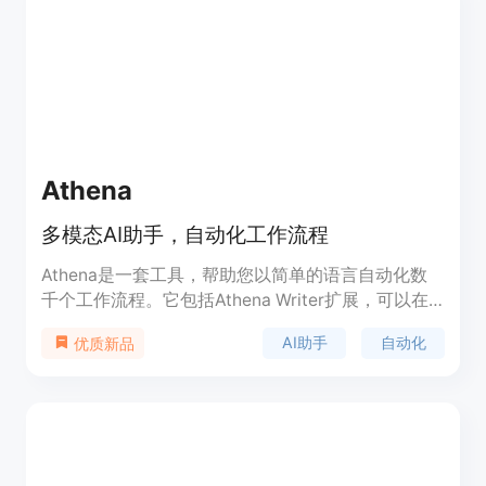
Athena
多模态AI助手，自动化工作流程
Athena是一套工具，帮助您以简单的语言自动化数
千个工作流程。它包括Athena Writer扩展，可以在
浏览器中无缝自动化数千个任务；Athena浏览器工
AI助手
自动化
优质新品
作流自动化器，可以将文本转化为自动化工作流程；
Athena搜索，使用可靠的引用快速进行AI驱动的搜
索；Andromeda，最快、最有创造力、最可靠的语
言模型；Swarms，通过自主AI代理可靠地自动化数
千个活动。