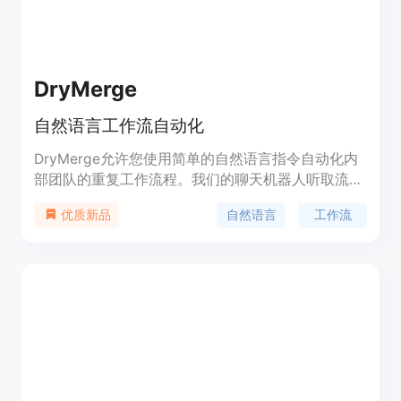
DryMerge
自然语言工作流自动化
DryMerge允许您使用简单的自然语言指令自动化内
部团队的重复工作流程。我们的聊天机器人听取流程
描述并自动处理实现，无需工程工作。自动化运营、
自然语言
工作流
优质新品
销售、支持等工作流程，无需提交工单并等待工程
师。灵活的软件集成，连接Slack、Gmail、Notion
等SaaS工具。AI聚焦用户体验，通过聊天理解工作
流的人际和微妙的性质，提供准确的自动化。无与伦
比的产品分析，持续改进自动化质量，提供可视化的
长时间运行自动化监控。[定价：免费试用]