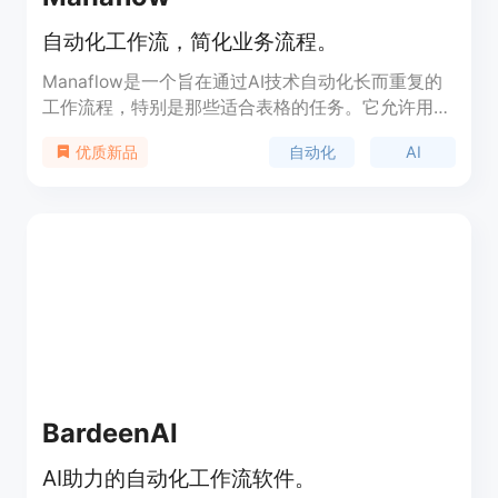
自动化工作流，简化业务流程。
Manaflow是一个旨在通过AI技术自动化长而重复的
工作流程，特别是那些适合表格的任务。它允许用户
通过自然语言来构建工作流，一键执行涉及数据、
自动化
AI
优质新品
API和操作的任务。产品由Y Combinator支持，致力
于帮助企业像大型科技公司一样使用AI来扩展业务，
将繁琐的手动电子表格和软件任务转变为自动化的工
作流程。
BardeenAI
AI助力的自动化工作流软件。