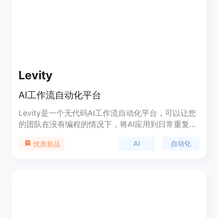
行，能适应数据和需求的变化。产品背景是为了解决
初创公司在市场推广、销售和运营等方面重复性工作
的效率问题。关于价格，页面未提及具体收费标准，
推测可能提供免费试用后付费的模式，定位是服务于
初创公司的AI工作流自动化解决方案。
Levity
AI工作流自动化平台
Levity是一个无代码AI工作流自动化平台，可以让您
的团队在没有编程的情况下，将AI应用到日常重复任
务中，提高工作效率。您可以使用Levity在文档、图
AI
自动化
优质新品
像或文本数据上训练自己的AI，以执行每天的任务。
Levity提供了多种功能，包括提取文本、分类文本、
生成文本和文本摘要等。通过与5000多个应用程序
的集成，您可以轻松将Levity与您的工具堆栈连接起
来。