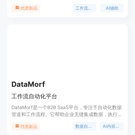
动化您的工作。它能帮助您管理多个应用和团队，并
工作流自动化
AI辅助
优质新品
提供AI辅助、人工审核、多人协同等功能。
Relay.app提供了深度集成常用工具，如Airtable、
App Store、Calendly、Gmail、Google Calendar、
Google Docs、Google Sheets、Hubspot、
Linear、Notion、OpenAI、Salesforce、Slack和
Trello等。
DataMorf
工作流自动化平台
DataMorf是一个B2B SaaS平台，专注于自动化数据
管道和工作流程。它帮助企业无缝集成数据，执行实
时数据转换，并减少手动流程。无论是数据增强、与
数据自动化
AI内容生成
优质新品
CRM同步还是自动化报告，DataMorf都能提高效