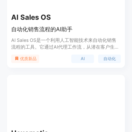
AI Sales OS
自动化销售流程的AI助手
AI Sales OS是一个利用人工智能技术来自动化销售
流程的工具。它通过AI代理工作流，从潜在客户生成
到机会管理的每一步，帮助销售团队提高效率和效
AI
自动化
优质新品
果。该产品代表了现代销售技术的一个重要方向，通
过自动化和个性化的销售策略，帮助企业提升销售业
绩。