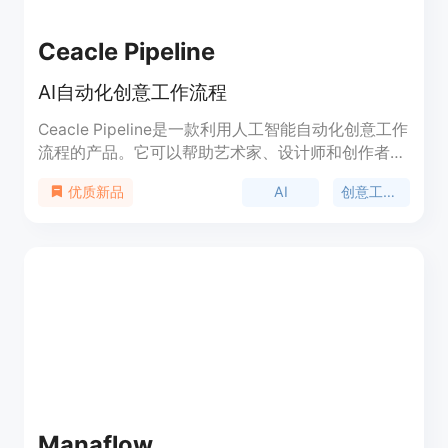
Ceacle Pipeline
AI自动化创意工作流程
Ceacle Pipeline是一款利用人工智能自动化创意工作
流程的产品。它可以帮助艺术家、设计师和创作者节
省时间，让他们专注于创作，而不是在重复的任务中
AI
创意工作流程
优质新品
浪费时间。通过Pipeline，用户可以快速创建工作流
程，并自动化他们的工作。Ceacle Pipeline具有简化
任务流程、自动化工作流程、快速工具编辑、内容管
理和团队管理等功能。它适用于各种创作场景，如效
果制作、产品模拟、内容编辑等。Ceacle Pipeline的
定价信息请查看官方网站。
Manaflow