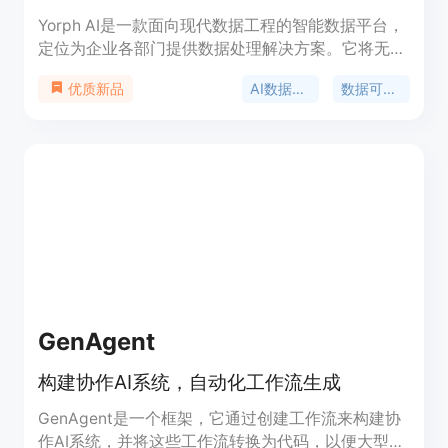
Yorph AI是一款面向现代数据工程的智能数据平台，
定位为企业各部门提供数据处理解决方案。它将无代
码的便捷性与代码优先工具的控制和可扩展性相结
AI数据工具
数据可视化
优质新品
合，让不同角色的人员都能轻松处理数据。其重要性
在于打破了数据处理的技术壁垒，使业务团队能够自
主完成数据工作。产品优点包括提高效率和数据可靠
性、获得竞争优势、降低成本。价格方面，提供透明
的定价计划，支持免费试用。
GenAgent
构建协作AI系统，自动化工作流生成
GenAgent是一个框架，它通过创建工作流来构建协
作AI系统，并将这些工作流转换为代码，以便大型语