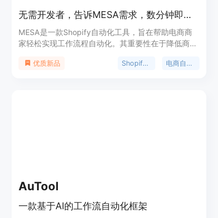
无需开发者，告诉MESA需求，数分钟即可实现Shopify自动化。
MESA是一款Shopify自动化工具，旨在帮助电商商
家轻松实现工作流程自动化。其重要性在于降低商家
自动化操作的门槛，无需开发者参与，降低成本和等
Shopify自动化
电商自动化
优质新品
待时间。产品背景是针对Shopify商家在自动化操作
上的需求而开发。产品可通过免费试用体验，具体定
价未提及。定位是为Shopify商家提供便捷、高效的
自动化解决方案，让商家能专注业务发展。主要优点
包括操作简单，只需用自然语言描述需求；拥有广泛
的应用集成，可连接100多个应用；提供预制模板，
能快速实现常见任务的自动化。
AuTool
一款基于AI的工作流自动化框架