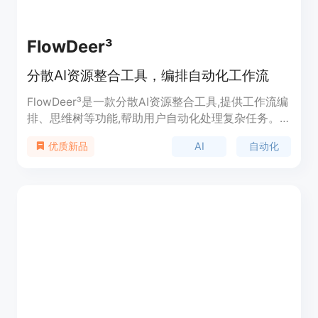
FlowDeer³
分散AI资源整合工具，编排自动化工作流
FlowDeer³是一款分散AI资源整合工具,提供工作流编
排、思维树等功能,帮助用户自动化处理复杂任务。
通过编排分散的AI服务和自动化组件,实现高效的工作
AI
自动化
优质新品
流程。支持自定义组件扩展,助力降低自动化开发成
本。