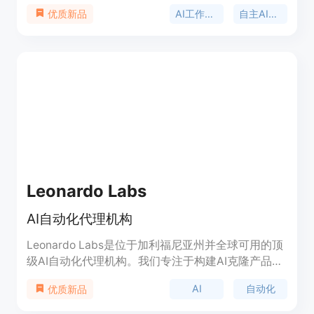
脆弱的脚本，用户用自然语言描述需求，Varticas就
AI工作流自动化
自主AI同事
优质新品
能规划步骤、调用合适工具并执行实际工作。该平台
支持Gmail、Slack、Notion、Jira等20多种应用程
序的集成。其主要优点包括：无需编写代码，操作简
单；能自动处理重复性任务，节省时间；可跨多个应
用程序执行工作流。平台提供免费试用，每月有50
次免费运行机会，设置时间少于3分钟。
Leonardo Labs
AI自动化代理机构
Leonardo Labs是位于加利福尼亚州并全球可用的顶
级AI自动化代理机构。我们专注于构建AI克隆产品，
帮助创业公司实现自动化。我们的AI克隆产品可以代
AI
自动化
优质新品
替您进行管理工作，使您能够更专注于客户和业务的
扩展。我们提供定制的AI代码开发、独特的个性化形