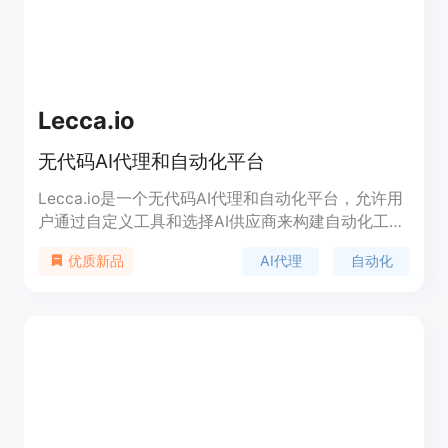
Lecca.io
无代码AI代理和自动化平台
Lecca.io是一个无代码AI代理和自动化平台，允许用
户通过自定义工具和选择AI供应商来构建自动化工作
流程。它提供了模块化的设计，支持人类监督以确保
AI代理
自动化
优质新品
质量和合规性，并提供源代码，使得用户可以在自己
的基础设施上托管并定制Lecca.io。该平台通过集成
多种应用程序和AI技术，帮助用户提高工作效率，特
别是在销售、支持、社交媒体和开发等领域。
Lecca.io提供了不同的定价方案，从免费到专业和团
队版，以满足不同规模用户的需求。