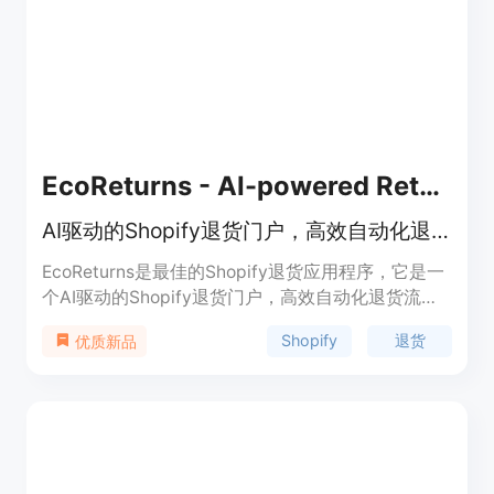
吧！
EcoReturns - AI-powered Returns
AI驱动的Shopify退货门户，高效自动化退货
EcoReturns是最佳的Shopify退货应用程序，它是一
个AI驱动的Shopify退货门户，高效自动化退货流
程。通过EcoReturns，您可以轻松管理退货请求、
Shopify
退货
优质新品
处理退货流程，并提供良好的客户体验。
EcoReturns提供自定义退货政策、标签打印、自动
化退款等功能，帮助您降低客户获取成本，提高客户
满意度。定价根据店铺规模和需求灵活定制。