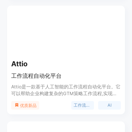
象和声音、不断更新的知识库、固定月费、高质量的
服务和灵活可扩展的解决方案。
Attio
工作流程自动化平台
Attio是一款基于人工智能的工作流程自动化平台。它
可以帮助企业构建复杂的GTM策略工作流程,实现营
销、销售和客户成功等业务流程的自动化,从而提升
工作流程自动化
AI
优质新品
工作效率。该平台提供了易于使用的可视化编辑界
面,让用户可以通过拖放模块设计自动化流程;同时也
提供了强大的模块库,支持与CRM、邮件营销、即时
通讯等外部工具的集成。平台还利用人工智能技术,