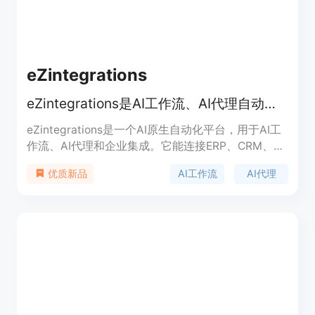
eZintegrations
eZintegrations是AI工作流、AI代理自动化中心，可连接多系统
eZintegrations是一个AI原生自动化平台，用于AI工
作流、AI代理和企业集成。它能连接ERP、CRM、电
子商务、电子病历、数据湖等系统。重要性在于它能
AI工作流
AI代理
优质新品
帮助企业自动化各种流程，减少人工操作，提高效率
和生产力。主要优点包括无需代码、支持企业级数据
集成、可处理非结构化数据、具备多种AI功能等。产
品背景方面，它获得了SOC 2 TYPE II认证、GDPR合
规、HIPAA合规等，在企业中获得了较高的评价。价
格信息未明确提及，定位为企业级自动化平台，适用
于企业团队、初创公司等。