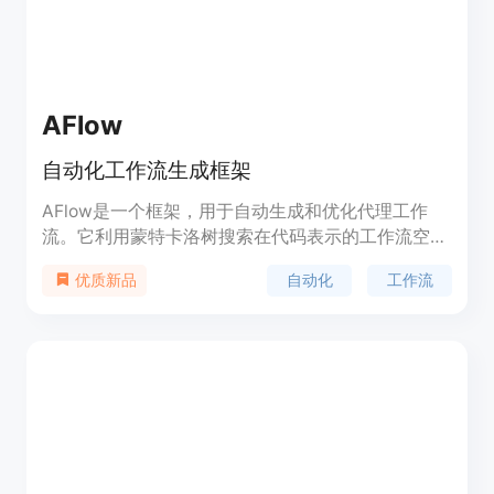
AFlow
自动化工作流生成框架
AFlow是一个框架，用于自动生成和优化代理工作
流。它利用蒙特卡洛树搜索在代码表示的工作流空间
中寻找有效的工作流，替代手工开发，展现出在多种
自动化
工作流
优质新品
任务上超越手工工作流的潜力。AFlow的主要优点包
括提高开发效率、减少人力成本，并能够适应不同的
任务需求。