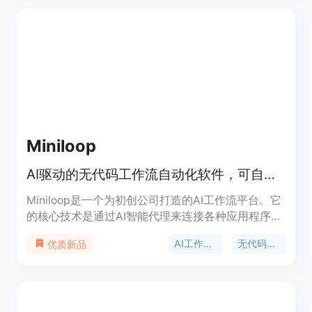
端工作区，实现客户隔离管理；具备可重用的工作流
模板，提高工作效率；支持BYOK AI，使用自己的AI
密钥且无AI使用费用；支持工作流定时执行。产品有
两种定价方案，Starter套餐每月49美元，适用于最
多3个客户的成长型机构；Agency套餐每月149美
元，适用于有多个客户的成熟机构，提供无限工作
区、工作流和优先支持。
Miniloop
AI驱动的无代码工作流自动化软件，可自动化营销、销售和运营工作流。
Miniloop是一个为初创公司打造的AI工作流平台。它
的核心技术是通过AI智能代理来连接各种应用程序，
实现工作流的自动化。其重要性在于帮助企业节省大
AI工作流自动化
无代码平台
优质新品
量的时间和精力，提高工作效率。主要优点包括无需
代码，用户只需用英语描述需求，Miniloop就能连接
工具并执行工作流；支持多种AI模型，可根据任务灵
活选择；采用代理式工作流，结合AI推理与自动执