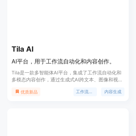
实现了对非结构化数据的处理,可以自动执行一些以
前无法自动化的工作。Attio适用于需要优化业务流程
自动化的企业。
Tila AI
AI平台，用于工作流自动化和内容创作。
Tila是一款多智能体AI平台，集成了工作流自动化和
多模态内容创作，通过生成式AI跨文本、图像和视频
进行操作。其主要优点包括无限AI画布、多智能体技
工作流自动化
内容生成
优质新品
术和智能内容生成。定位于提升工作效率和创造多样
内容。