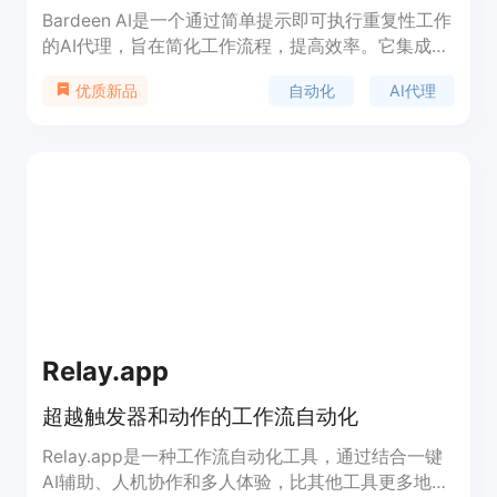
Bardeen AI是一个通过简单提示即可执行重复性工作
的AI代理，旨在简化工作流程，提高效率。它集成了
多种应用程序和浏览器，以安全、可靠地完成工作。
自动化
AI代理
优质新品
Bardeen AI的主要优点包括无需编程或技术背景即可
通过简单语言指令操作，实时确认行动计划，并在后
台持续执行任务。它支持多种集成，如Google
Sheets、Slack、LinkedIn等，适用于销售、招聘、
市场研究等多种场景。
Relay.app
超越触发器和动作的工作流自动化
Relay.app是一种工作流自动化工具，通过结合一键
AI辅助、人机协作和多人体验，比其他工具更多地自