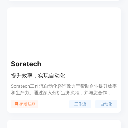
率，同时降低运营成本。
Soratech
提升效率，实现自动化
Soratech工作流自动化咨询致力于帮助企业提升效率
和生产力。通过深入分析业务流程，并与您合作，我
们将自动化处理流程，为您提供高效的解决方案。我
工作流
自动化
优质新品
们的团队与Smartsuite、Monday.com和Make.com
等自动化专家合作，为您提供宝贵的建议和实施方
案。我们还提供定制的培训和指导，帮助您不断改进
和提升技能。让我们一起实现成功的工作流自动化