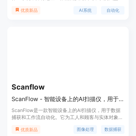
言模型（LLM）代理更好地理解。GenAgent能够从
AI系统
自动化
优质新品
人类设计的工作中学习并创造新的工作流，生成的工
作流可以被解释为协作系统，以完成复杂任务。
Scanflow
ScanFlow - 智能设备上的AI扫描仪，用于数据捕获和工作流自动化
ScanFlow是一款智能设备上的AI扫描仪，用于数据
捕获和工作流自动化。它为工人和顾客与实体对象互
动提供实时洞察力，提高工作流效率。ScanFlow能
图像处理
数据捕获
优质新品
够实时扫描条形码、文本和其他数据，并将其转化为