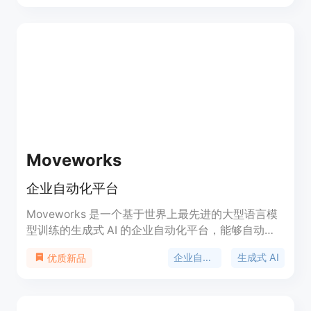
可用于工作流程的信息。它还支持自定义工作流和自
动化规则，以满足不同的业务需求。ScanFlow提供
简单易用的界面和丰富的功能，使用户能够快速准确
地捕获和处理数据。
Moveworks
企业自动化平台
Moveworks 是一个基于世界上最先进的大型语言模
型训练的生成式 AI 的企业自动化平台，能够自动化
工作流程。它适用于各个部门，提供了自然语言的连
企业自动化
生成式 AI
优质新品
接和沟通方式，帮助员工更高效地完成工作。