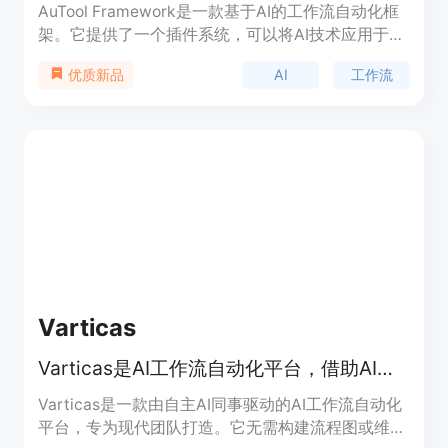
AuTool Framework是一款基于AI的工作流自动化框
架。它提供了一个插件系统，可以将AI技术应用于工
作流中。用户可以通过集成云服务和构建GUI工作流
AI
工作流
优质新品
助手来提高工作效率。AuTool Framework简单易
用，适用于各种场景，包括AI助手、图像处理、文本
生成等。请访问官方网站了解更多信息。
Varticas
Varticas是AI工作流自动化平台，借助AI同事自动执行任务。
Varticas是一款由自主AI同事驱动的AI工作流自动化
平台，专为现代团队打造。它无需构建流程图或维护