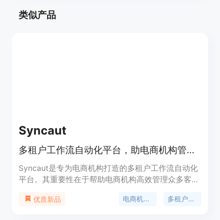
类似产品
Syncaut
多租户工作流自动化平台，助电商机构管理50+客户，无需增员。
Syncaut是专为电商机构打造的多租户工作流自动化
平台。其重要性在于帮助电商机构高效管理众多客
户，无需额外增加运营人员即可实现业务扩展。主要
电商机构自动化
多租户自动化平台
优质新品
优点包括：支持多平台集成，如Shopify、
WooCommerce、3PLs和AI模型；提供多租户客户