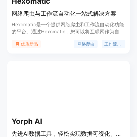
Hexomatic
网络爬虫与工作流自动化一站式解决方案
Hexomatic是一个提供网络爬虫和工作流自动化功能
的平台。通过Hexomatic，您可以将互联网作为自己
的数据源，自动化执行100多种销售、营销或研究任
网络爬虫
工作流自动化
优质新品
务。Hexomatic的主要功能包括网页抓取、数据提
取、数据清洗和自动化工作流程等。它可以帮助您节
省大量时间和人力资源，并提高工作效率。
Hexomatic的定价根据用户需求和使用频率进行灵活
调整。
Yorph AI
先进AI数据工具，轻松实现数据可视化、转换和工作流自动化