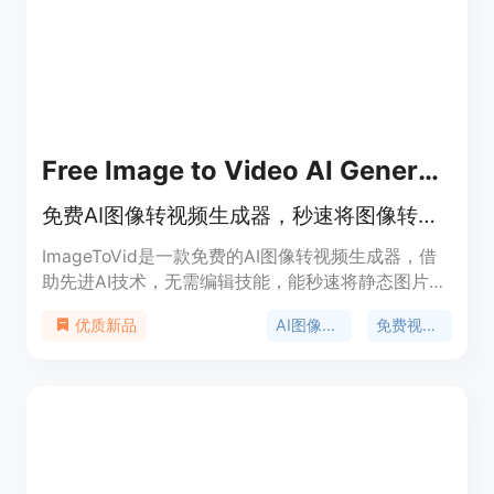
199.99美元（含18000积分）、标准版399.99美元
（含45000积分）和专业版799.99美元（含110000
积分）三种套餐可供选择。其定位是为各类用户提供
一站式的AI视频内容工作流程解决方案。
Free Image to Video AI Generator | ImageToVid AI
免费AI图像转视频生成器，秒速将图像转为高清视频，无水印。
ImageToVid是一款免费的AI图像转视频生成器，借
助先进AI技术，无需编辑技能，能秒速将静态图片转
为动态视频。其重要性在于为创作者、营销人员和故
AI图像转视频
免费视频生成
优质新品
事讲述者提供便捷高效的视频创作方式。主要优点包
括生成具有逼真运动效果的高清视频、无水印输出、
创作流程简单快速、提供丰富模板等。产品背景是满
足现代用户对快速、高质量视频创作的需求。新用户
可获得100个免费积分，积分7天内有效，支持无限
制探索核心功能。产品定位为面向各类创作者的高效
视频创作工具。