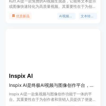
Kutt.AI是一款免费的AI视频生成器，它能将文本提示
或图像快速转化为高质量视频。其重要性在于为创作
者和企业提供了便捷、高效的视频制作解决方案。主
AI视频生成
文本转视频
优质新品
要优点包括无需编辑技能、生成速度快、有超100种
AI效果、集成多种顶级AI视频模型、输出高清视频且
支持商业使用等。产品定位是为广大视频创作者和企
业服务，帮助他们轻松制作出适合各种平台的视频内
容。价格方面，可免费使用。
Inspix AI
Inspix AI是终极AI视频与图像创作平台，可从文本和图像生成视频。
Inspix AI是一款集视频与图像创作功能于一体的平
台。其重要性在于为创作者和营销人员提供了便捷、
高效的内容创作解决方案。主要优点包括能够快速将