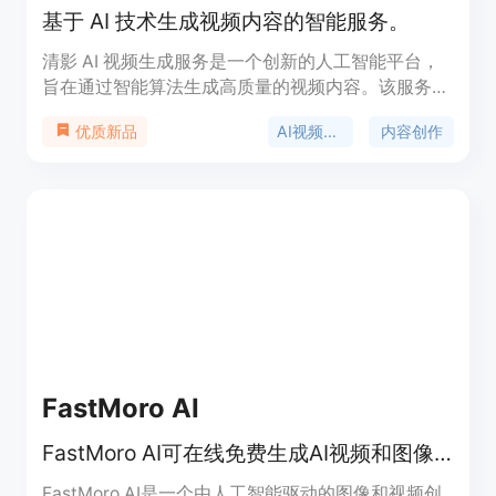
基于 AI 技术生成视频内容的智能服务。
清影 AI 视频生成服务是一个创新的人工智能平台，
旨在通过智能算法生成高质量的视频内容。该服务适
合各种行业用户，能够快速便捷地生成富有创意的视
AI视频生成
内容创作
优质新品
觉内容。无论是商业广告、教育课程还是娱乐视频，
清影 AI 都能提供优质的解决方案。该产品依托于先
进的 GLM 大模型，确保生成内容的准确性与丰富
性，同时满足用户个性化需求。提供免费试用，鼓励
用户探索 AI 视频创作的无限可能。
FastMoro AI
FastMoro AI可在线免费生成AI视频和图像，无需注册无水印。
FastMoro AI是一个由人工智能驱动的图像和视频创