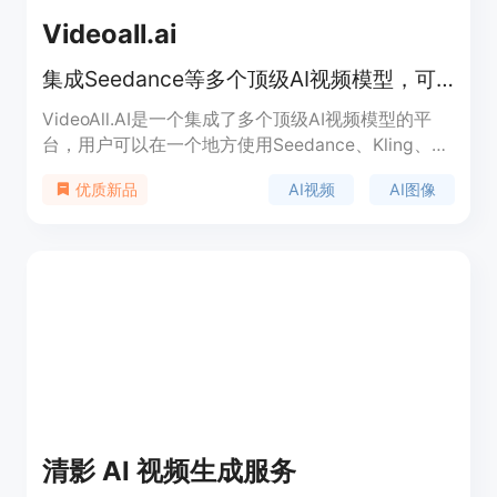
Videoall.ai
集成Seedance等多个顶级AI视频模型，可创建视频与图像
VideoAll.AI是一个集成了多个顶级AI视频模型的平
台，用户可以在一个地方使用Seedance、Kling、
Runway、Veo等模型来创建AI视频和图像。其重要
AI视频
AI图像
优质新品
性在于为用户提供了一站式的AI视频和图像创作解决
方案，避免了在多个平台间切换的麻烦。主要优点包
括智能模型选择、提前显示信用成本以及自动退款功
能。该平台提供多种月度信用套餐，价格从29美元到
99美元不等，定位是满足不同用户对于AI视频和图像
创作的需求。
清影 AI 视频生成服务