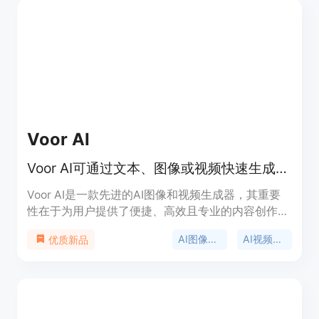
Voor AI
Voor AI可通过文本、图像或视频快速生成高质量图像和视频，有大量模板。
Voor AI是一款先进的AI图像和视频生成器，其重要
性在于为用户提供了便捷、高效且专业的内容创作方
式。产品优点众多，能够快速生成高质量的图像和视
AI图像生成
AI视频生成
优质新品
频，无需复杂的操作和专业技能，有大量模板可供使
用。背景信息方面，它为用户解决了传统创作中成本
高、难度大的问题。价格上，提供免费使用的机会，
同时也有付费定价方案，定位为满足不同用户从初学
者到专业人士的创作需求。