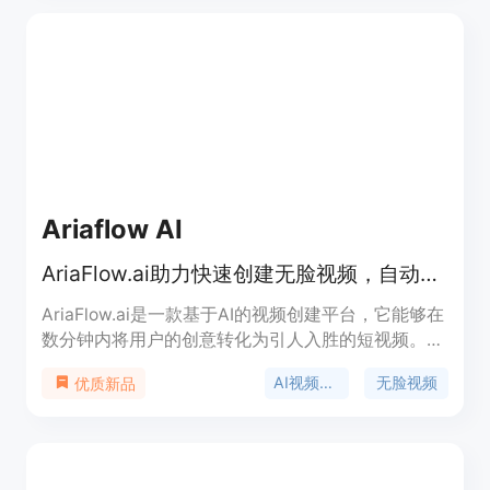
频质量高。Adobe Firefly 面向创意工作者、视频制
作者以及需要快速生成视频内容的用户，提供高效、
便捷的视频创作解决方案。目前该产品处于 Beta 测
试阶段，用户可以免费使用，未来可能会根据市场需
求和产品发展进行定价和定位。
Ariaflow AI
AriaFlow.ai助力快速创建无脸视频，自动发布到多平台
AriaFlow.ai是一款基于AI的视频创建平台，它能够在
数分钟内将用户的创意转化为引人入胜的短视频。其
重要性在于极大提高了内容创作效率，为创作者节省
AI视频创作
无脸视频
优质新品
大量时间与精力。该平台的主要优势包括支持多语言
语音、自动发布内容、提供热门模板等。产品背景是
为满足内容创作者、营销人员和企业在社交媒体上创
建高质量视频的需求而设计。价格方面，有基础版