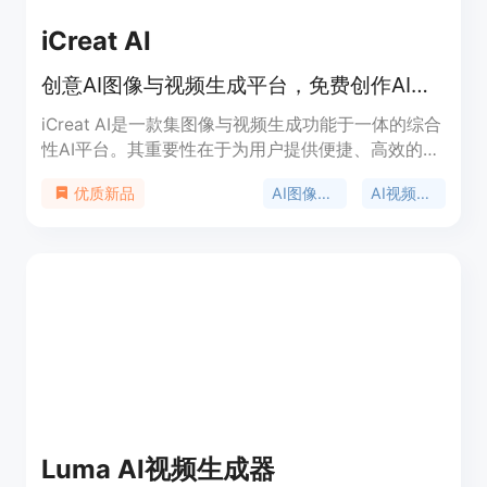
iCreat AI
创意AI图像与视频生成平台，免费创作AI图像和视频，赋能企业
iCreat AI是一款集图像与视频生成功能于一体的综合
性AI平台。其重要性在于为用户提供便捷、高效的创
意内容创作解决方案，满足不同场景下的图像和视频
AI图像生成
AI视频生成
优质新品
需求。主要优点包括可免费使用，能快速生成创意AI
作品，拥有图像放大、背景去除等实用功能。产品背
景可能是为了满足市场对AI创作工具日益增长的需求
而开发。价格方面，可免费使用部分功能，可能也有
付费增值服务。定位为面向广大创意工作者、企业等
群体的创意内容创作平台。
Luma AI视频生成器