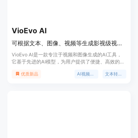
VioEvo AI
可根据文本、图像、视频等生成影视级视频和图像，适合快速产出内容
VioEvo AI是一款专注于视频和图像生成的AI工具，
它基于先进的AI模型，为用户提供了便捷、高效的内
容创作方式。其重要性在于能够帮助品牌、创作者和
AI视频生成
文本转视频
优质新品
团队快速生成符合需求的高质量内容，节省时间和成
本。该产品具有多种生成模式，如文本到视频、图像
到视频等，用户可以根据自己的需求选择合适的方
式。价格方面，提供基础、专业和团队三种付费计
划，分别有不同的额度和功能，且订阅可随时取消，
无隐藏费用。定位是为需要快速产出内容的各类团队
和个人服务，无论是营销活动、电商推广还是创意创
作都能满足需求。