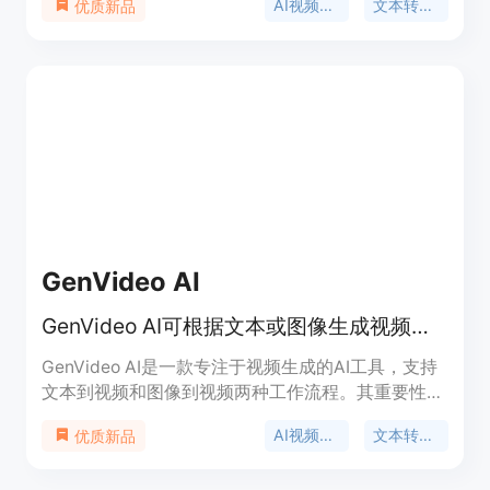
AI视频生成
文本转视频
优质新品
叙事和视频编辑等功能。其优点在于具有更强的提示
理解能力、更丰富的动作细节和更连贯的场景生成，
能让创作者对场景、动作、相机方向等有更强的控
制，从单片段转向多镜头生成，提升叙事连贯性。产
品定位为满足创作者快速构思、短视频创作、角色驱
动内容、产品故事讲述和AI辅助编辑等需求。价格方
面，生成视频需要消耗积分，例如一次生成消耗70积
分。
GenVideo AI
GenVideo AI可根据文本或图像生成视频，用于社交、产品等视频创作。
GenVideo AI是一款专注于视频生成的AI工具，支持
文本到视频和图像到视频两种工作流程。其重要性在
于为创作者提供了快速生成视频的途径，节省了时间
AI视频生成
文本转视频
优质新品
和精力。主要优点包括快速的工作流程、可生成多种
类型的视频、自动优化照明和细节等。产品背景信息