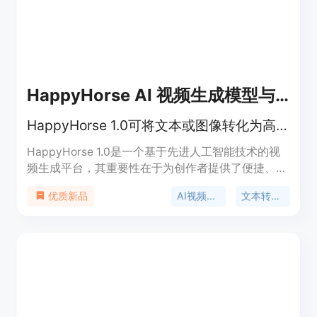
速变化的市场需求。AI视频生成神器的出现，正好填
补了这一市场空白，为用户提供了一种快速、低成本
的视频制作解决方案。目前，该产品提供免费试用，
具体价格需要在网站上查询。
HappyHorse AI 视频生成模型与创作平台
HappyHorse 1.0可将文本或图像转化为高清AI视频，有免费额度，免信用卡试用。
HappyHorse 1.0是一个基于先进人工智能技术的视
频生成平台，其重要性在于为创作者提供了便捷、高
效的视频创作途径。该平台的主要优点包括：支持文
AI视频生成
文本转视频
优质新品
本和图像转视频，输出高清视频，具备商业使用许
可，提供免费额度，无需信用卡即可试用。产品定位
为满足创作者和团队对于高质量视频制作的需求，适
用于社交媒体内容创作、营销广告等领域。价格方
面，有不同质量和时长的套餐可供选择，例如标准质
量5秒180积分，10秒360积分；Pro质量5秒240积
分，10秒480积分。