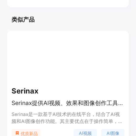
类似产品
Serinax
Serinax提供AI视频、效果和图像创作工具，快速易用且无审查限制。
Serinax是一款基于AI技术的在线平台，结合了AI视
频和AI图像创作功能。其主要优点在于操作简单，用
户可以通过自然语言来控制视频和图像的生成，减少
AI视频
AI图像
优质新品
手动操作的繁琐。该平台为创作者提供了统一的信用