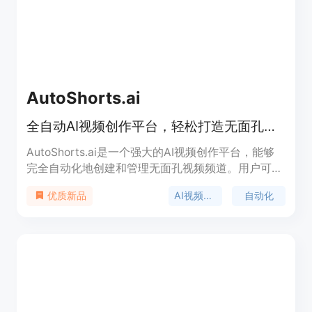
AutoShorts.ai
全自动AI视频创作平台，轻松打造无面孔视频频道。
AutoShorts.ai是一个强大的AI视频创作平台，能够
完全自动化地创建和管理无面孔视频频道。用户可以
通过选择话题或自定义提示来创建视频系列，AI将立
AI视频生成
自动化
优质新品
即开始制作独特的视频。平台支持视频编辑、预览、
自动发布到频道等功能，并且提供不同级别的订阅服
务，满足不同用户的需求。