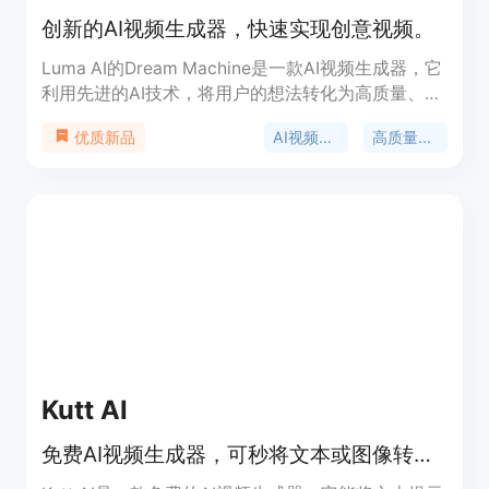
创新的AI视频生成器，快速实现创意视频。
Luma AI的Dream Machine是一款AI视频生成器，它
利用先进的AI技术，将用户的想法转化为高质量、逼
真的视频。它支持从文字描述或图片开始生成视频，
AI视频生成
高质量输出
优质新品
具有高度的可扩展性、快速生成能力和实时访问功
能。产品界面用户友好，适合专业人士和创意爱好者
使用。Luma AI的Dream Machine不断更新，以保持
技术领先，为用户提供持续改进的视频生成体验。
Kutt AI
免费AI视频生成器，可秒将文本或图像转为高清视频，无需编辑技能。