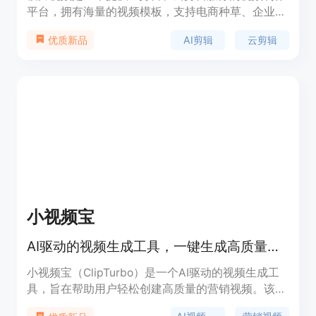
平台，拥有海量的视频模板，支持电商种草、企业宣
传、新媒体运营等多种场景应用。平台通过智能操作
AI剪辑
云剪辑
优质新品
带来高效的视频创作体验，用户可以快速选择合适的
模板进行视频制作，满足不同行业和场景的需求。
小视频宝
AI驱动的视频生成工具，一键生成高质量营销视频
小视频宝（ClipTurbo）是一个AI驱动的视频生成工
具，旨在帮助用户轻松创建高质量的营销视频。该工
具利用AI技术处理文案、翻译、图标匹配和TTS语音