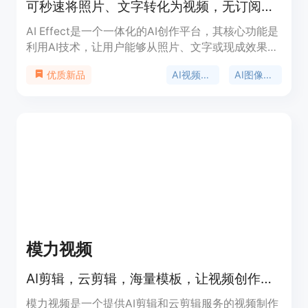
可秒速将照片、文字转化为视频，无订阅，按需付费，速生爆款视频。
AI Effect是一个一体化的AI创作平台，其核心功能是
利用AI技术，让用户能够从照片、文字或现成效果中
快速生成视频和图像。该平台的重要性在于它打破了
AI视频生成
AI图像生成
优质新品
传统视频创作的门槛，即使是没有专业编辑技能的用
户也能轻松上手。主要优点包括操作简单，生成速度
快，支持多种创作方式，且采用按需付费的模式，用
户无需订阅，降低了使用成本。平台会定期添加新的
效果和功能，以满足用户不断变化的需求。
模力视频
AI剪辑，云剪辑，海量模板，让视频创作更简单。
模力视频是一个提供AI剪辑和云剪辑服务的视频制作