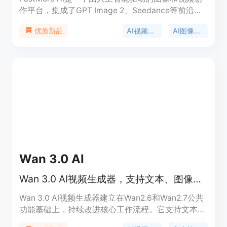
作平台，集成了GPT Image 2、Seedance等前沿模
型。其重要性在于为用户提供了便捷、高效且高质量
AI视频生成
AI图像生成
优质新品
的图像和视频生成解决方案。主要优点包括无需注
册、无水印、免费使用，支持文本转视频、图像转视
频等多种功能。产品背景是顺应人工智能技术发展趋
势，满足用户对于图像和视频创作的需求。价格方
面，有免费使用的层级，同时也提供灵活的付费计划
以获取更多专业功能。定位是为广大用户提供一站式
的图像和视频创作服务。
Wan 3.0 AI
Wan 3.0 AI视频生成器，支持文本、图像等转视频及AI视频编辑
Wan 3.0 AI视频生成器建立在Wan2.6和Wan2.7公共
功能基础上，持续改进核心工作流程。它支持文本转
视频、图像转视频、参考转视频、音频同步、多镜头