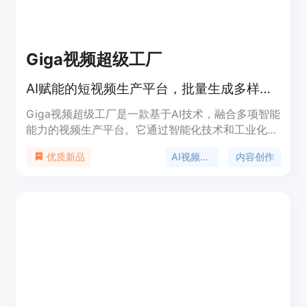
Giga视频超级工厂
AI赋能的短视频生产平台，批量生成多样化视频内容。
Giga视频超级工厂是一款基于AI技术，融合多项智能
能力的视频生产平台。它通过智能化技术和工业化生
产线，实现短视频的批量生产，让创意快速变为现
AI视频生产
内容创作
优质新品
实。产品具备视频生视频、图文生视频、报纸生视频
以及视频智能翻译等功能，适用于新闻报道、企业宣
传、活动推广等多种场景，助力用户高效制作并传播
视频内容。