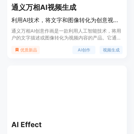
通义万相AI视频生成
利用AI技术，将文字和图像转化为创意视频。
通义万相AI创意作画是一款利用人工智能技术，将用
户的文字描述或图像转化为视频内容的产品。它通过
先进的AI算法，能够理解用户的创意意图，自动生成
AI创作
视频生成
优质新品
具有艺术感的视频。该产品不仅能够提升内容创作的
效率，还能激发用户的创造力，适用于广告、教育、
娱乐等多个领域。
AI Effect