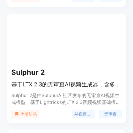
钱包，方便管理使用成本。产品定位是为需要进行视
频和图像创作的创作者提供一站式解决方案。价格方
面，有免费使用部分功能，也可根据需求充值购买信
用额度进行更多创作。
Sulphur 2
基于LTX 2.3的无审查AI视频生成器，含多种功能和工作流
Sulphur 2是由SulphurAI社区发布的无审查AI视频生
成模型，基于Lightricks的LTX 2.3音频视频基础模型
进行微调。其重要性在于为用户提供了一个开源且无
AI视频生成
无审查
优质新品
审查的视频生成解决方案，可在消费级GPU上运行，
无需托管的SaaS服务。主要优点包括支持文本到视
频、图像到视频转换，拥有蒸馏LoRAs和ComfyUI工