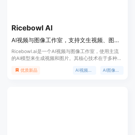
Ricebowl AI
AI视频与图像工作室，支持文生视频、图生视频，多模型统一工作流
Ricebowl.ai是一个AI视频与图像工作室，使用主流
的AI模型来生成视频和图片。其核心技术在于多种先
进AI模型的集成，能够实现文本到视频、图片到视
AI视频生成
AI图像生成
优质新品
频、文本到图片、图片到图片的转换。重要性体现在
它为用户提供了便捷、高效的内容创作方式，适用于
多种场景。主要优点包括支持多模型统一工作流，可
快速出片，具备角色一致性和音画同步等功能。产品
背景可能是顺应AI内容创作的大趋势而开发。价格方
面提供免费使用的机会，定位是面向生产的AI创作平
台，帮助用户将想法快速转化为视频和图片。