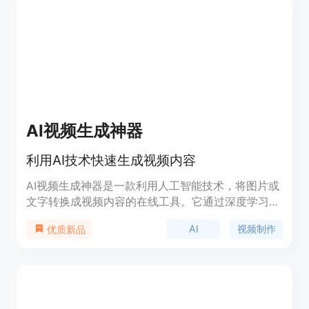
作流，还有本地提示增强器。产品背景是在2026年5
月初由贡献者FusionCow发布，训练使用了12.5万个
视频片段。价格方面未提及，定位是面向对AI视频生
成有需求的用户群体。
AI视频生成神器
利用AI技术快速生成视频内容
AI视频生成神器是一款利用人工智能技术，将图片或
文字转换成视频内容的在线工具。它通过深度学习算
法，能够理解图片和文字的含义，自动生成具有吸引
AI
视频制作
优质新品
力的视频内容。这种技术的应用，极大地降低了视频
制作的成本和门槛，使得普通用户也能轻松制作出专
业级别的视频。产品背景信息显示，随着社交媒体和
视频平台的兴起，用户对视频内容的需求日益增长，
而传统的视频制作方式成本高、耗时长，难以满足快