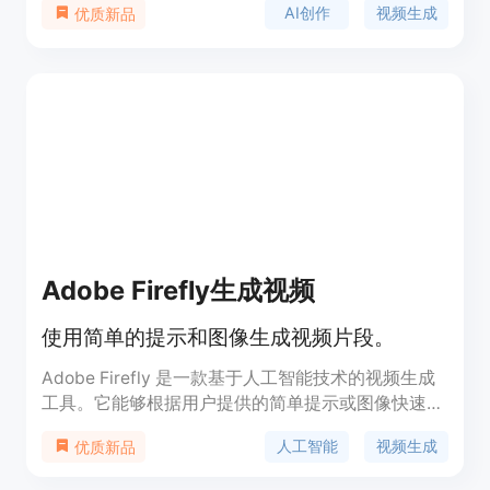
AI创作
视频生成
优质新品
文本和图像转化为具有电影质感、适合传播的视频和
高质量图像，无需专业技术技能。产品背景方面，它
致力于满足市场对AI内容创作的需求。价格方面，提
供多种付费套餐，包括基础版、专业版和终极版，用
户可根据自身需求选择。其定位是成为创作者和营销
人员的首选AI创作平台。
Adobe Firefly生成视频
使用简单的提示和图像生成视频片段。
Adobe Firefly 是一款基于人工智能技术的视频生成
工具。它能够根据用户提供的简单提示或图像快速生
成高质量的视频片段。该技术利用先进的 AI 算法，
人工智能
视频生成
优质新品
通过对大量视频数据的学习和分析，实现自动化的视
频创作。其主要优点包括操作简单、生成速度快、视