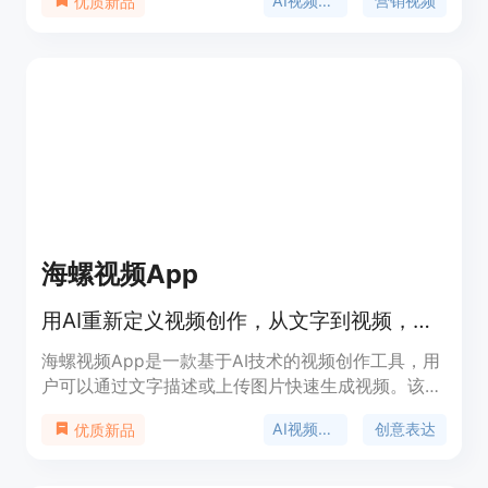
AI视频生成
营销视频
优质新品
合成，最终使用manim渲染视频，避免了纯生成式AI
被平台限流的问题。小视频宝支持多种模板，用户可
以根据需要选择分辨率、帧率、宽高比或屏幕方向，
模板将自动适配。此外，它还支持多种语音服务，包
括内置的EdgeTTS语音。目前，小视频宝仍处于早期
开发阶段，仅提供给三花AI的注册用户。
海螺视频App
用AI重新定义视频创作，从文字到视频，让创作变得简单。
海螺视频App是一款基于AI技术的视频创作工具，用
户可以通过文字描述或上传图片快速生成视频。该产
品利用AI技术降低了视频创作的门槛，使创作变得简
AI视频创作
创意表达
优质新品
单高效。适合创意表达、生活记录等多种场景，具有
便捷性和高效性。产品目前主要面向移动端用户，提
供App Store和安卓应用商店的下载选项。