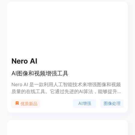
表明，它旨在满足团队对于快速视频创作的需求。价
格方面，有免费试用，付费计划根据不同的功能和使
用量定价，适合商业工作流程。定位是帮助创作者轻
松制作社交片段、产品视频、广告创意和故事驱动的
视觉内容。
Nero AI
AI图像和视频增强工具
Nero AI 是一款利用人工智能技术来增强图像和视频
质量的在线工具。它通过先进的AI算法，能够提升图
像的分辨率和清晰度，修复旧照片，去除背景，甚至
AI增强
图像处理
优质新品
生成卡通化或动漫风格的头像。Nero AI 的主要优点
包括操作简便、处理速度快、效果显著，适合需要快
速提升图像质量的用户。