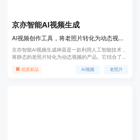
京亦智能AI视频生成
AI视频创作工具，将老照片转化为动态视频。
京亦智能AI视频生成神器是一款利用人工智能技术，
将静态的老照片转化为动态视频的产品。它结合了深
度学习和图像处理技术，使得用户能够轻松地将珍贵
AI视频
老照片
优质新品
的老照片复活，创造出具有纪念意义的视频内容。该
产品的主要优点包括操作简便、效果逼真、个性化定
制等。它不仅能够满足个人用户对于家庭影像资料的
整理和创新需求，也能为商业用户提供一种新颖的营
销和宣传方式。目前，该产品提供免费试用，具体价
格和定位信息需进一步了解。