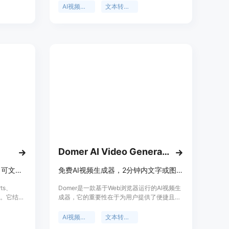
性、模板
最快的现实世界工作流程，无需切换工具和设
AI视频生成
文本转视频
，适用于
置开销；一个价格解锁多种模型，统一使用积
作。
分，无需为每个引擎单独订阅；始终使用最新
模型，无需迁移和重新训练；自带电影级画
质，能对视频进行多种处理以保持预览与发布
效果接近。产品背景是为满足创作者对多样
化、高质量视频创作的需求而开发。价格方
面，提供免费试用，有统一的付费计划以解锁
多种模型。定位是面向广大视频创作者，帮助
他们轻松实现创意。
Domer AI Video Generator
基于信用额度的AI视频生成器，可文本/图像转视频，免费试用后可充值
免费AI视频生成器，2分钟内文字或图片转视频，无水印，支持多模型
ts、
Domer是一款基于Web浏览器运行的AI视频生
器。它结合
成器，它的重要性在于为用户提供了便捷且高
，能根据简单
效的视频创作方式。主要优点包括操作简单，
。产品采
无需复杂流程即可快速生成视频；无水印，生
AI视频生成
文本转视频
规模开
成的视频可直接用于各种场景；支持多种视频