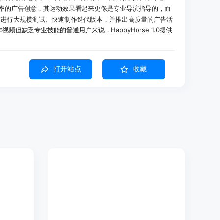
高转化率的广告创意，其运动效果看起来更像是专业导演指导的，而
内进行大规模测试、快速制作迭代版本，并推出高质量的广告活
视频但缺乏专业技能的普通用户来说，HappyHorse 1.0提供
轻松地将自己的想法转化为视频，无需复杂的软件安装和设
打开站点
收藏
 1.0为TikTok制作美食视频，输入如'烤芝士玉米'的提示词，生
粉丝关注。
制作宣传预告片，通过输入科幻机甲小队等提示，营造出酷炫的
 1.0生成探索虚拟游戏世界的视频，为游戏宣传提供生动的素材，
本描述场景、情绪和风格，利用平台的先进AI技术将其转化为
求。
图像，平台能够将其进行动画处理，赋予图像动态效果，为视频