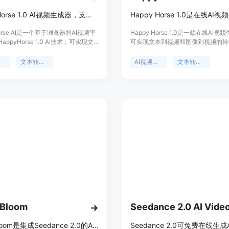
HappyHorse 1.0 AI视频生成器，支持文本/图像转视频，高清下载，灵活使用积分。
Horse AI是一个基于浏览器的AI视频平
Happy Horse 1.0是一款在线AI
ppyHorse 1.0 AI技术，可实现文
可实现文本到视频和图像到视频的转
以及图像到视频的创作。其具有高清
要性在于为创作者和营销团队提供便
，积分使用灵活。主要优点在于自然
创作方式，减少制作成本和时间。主
成
文本转视频
AI视频生成
文本转视频
果、场景连贯性好、对图像参考的跟
括排名领先，在Artificial Analys
，在盲测中用户对其评价较高。产品
频和图像到视频无音频类别中均排名
6年4月7日经Artificial Analysis
频启用类别也排名靠前；支持快速在
无音频文本转视频和图像转视频方面
通过浏览器完成从创意到成品视频的
。价格方面，生成视频需要消耗积
有较强的视觉控制和流畅的运动效果
买积分，早期创作者有额外25积分奖
景方面，它在AI视频生成领域具有
定位为满足广告、概念电影、社交循
度。价格方面，提供免费试用，具体
展示等场景的视频创作需求。
看官网。定位是满足创作者和营销团
高效创作视频的需求。
oBloom
Seedance 2.0 AI Vide
VideoBloom是集成Seedance 2.0的AI视频生成器，可实现文本、图像转视频。