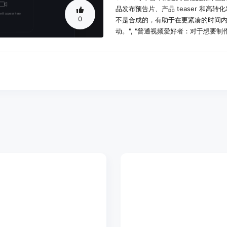
品发布预告片、产品 teaser 和
0
不是合成的，有助于在更紧凑的时间
动。", "普通视频爱好者：对于想要制作
了简单易用的操作界面，让他们可以
置。"]
使用场景示例：
社交媒体创作者可以使用HappyHorse
成具有感染力的视频内容，吸引更多
营销团队利用该平台为新产品发布会
视觉效果，提高产品的吸引力。
游戏开发者可以使用HappyHorse
展示游戏的精彩内容。
产品特色：
文本转视频功能：用户可以通过输入文
高质量的视频，满足多样化的创作需
图像转视频功能：支持用户上传静态
创作增添更多创意来源。