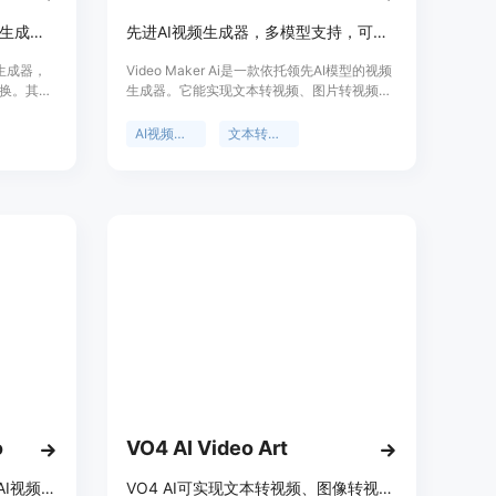
Happy Horse 1.0是在线AI视频生成器，支持文本和图像转视频，无音频。
先进AI视频生成器，多模型支持，可实现文本、图像转专业视频。
视频生成器，
Video Maker Ai是一款依托领先AI模型的视频
换。其重
生成器。它能实现文本转视频、图片转视频等
捷的视频
功能，为用户提供一站式视频创作服务。产品
要优点包
优势在于利用前沿机器学习模型，处理速度
AI视频生成器
文本转视频
is的文本到视
快、成功率高，可生成高达4K分辨率的专业视
第一，音
频。价格方面提供免费试用，无需信用卡。其
线创作，
定位是满足各类用户的视频创作需求，无论是
过程；具
创业者、营销人员还是企业，都能借助该平台
。产品背
创作具有吸引力的视频内容。
较高的认可
定价可查
队快速、
o
VO4 AI Video Art
Seedance 2.0可免费在线生成AI视频，支持文本、图像转视频
VO4 AI可实现文本转视频、图像转视频，生成1080p高清视频。