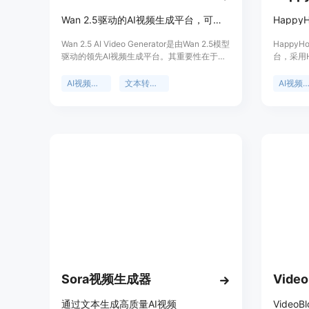
Wan 2.5驱动的AI视频生成平台，可文本转视频，高效专业
Wan 2.5 AI Video Generator是由Wan 2.5模型
Happy
驱动的领先AI视频生成平台。其重要性在于为
台，采用Ha
内容创作者提供了便捷、高效的视频创作途
本到视频
径。主要优点包括能快速从文本或图像生成带
下载功能
AI视频生成
文本转视频
AI视频生
音频的1080p专业视频，速度比传统制作快
的运动效
95%，无需专业技能。该平台定位广泛，适用
随性能强
于营销、教育、社交媒体等多个领域。价格方
背景为在202
面，提供多种套餐，如Pro Trial 9.9美元可生
评估，在
成4个720p · 5s视频及1000积分；Plus套餐
表现出色
9.5美元/月；Pro套餐19.5美元/月；Enterprise
分，可购
套餐49.5美元/月。
励。产品
环、产品
Sora视频生成器
Vide
通过文本生成高质量AI视频