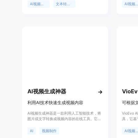
且完善的制作体验。产品特点包括遵循详细提
和高达1
AI视频生成
文本转视频
AI视频生
示、快速迭代、多格式输出和创作灵活等。价
述视频场
格方面，例如使用Seedance 2.0模型生成5秒
提供社区
视频需要1050积分。其定位是满足创作者和团
成内容及
队对于快速、高效生成视频内容的需求，减少
免费，之
传统制作的成本和时间。
提供月付
快速生成
AI视频生成神器
VioEv
利用AI技术快速生成视频内容
AI视频生成神器是一款利用人工智能技术，将
VioEv
图片或文字转换成视频内容的在线工具。它通
具，它基
过深度学习算法，能够理解图片和文字的含
捷、高效
义，自动生成具有吸引力的视频内容。这种技
帮助品牌
AI
视频制作
AI视频生
术的应用，极大地降低了视频制作的成本和门
高质量内