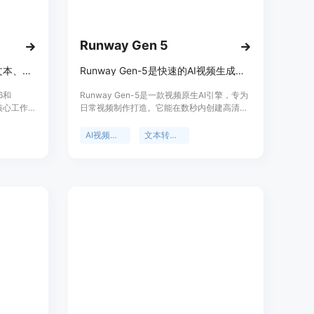
两种质量选项，用户可以根据自己的需求和积分情况选择合适的
视频的时长，如5秒或10秒，灵活满足不同场景下的视频创作
Runway Gen 5
用户可以调整诸如宽高比、运动风格或质量设置等细节，使视频
Wan 3.0 AI视频生成器，支持文本、图像等转视频及AI视频编辑
Runway Gen-5是快速的AI视频生成器，支持文本转视频、图像转视频。
6和
Runway Gen-5是一款视频原生AI引擎，专为
免费的信用额度，让用户可以在不使用信用卡的情况下，免费体
核心工作流
日常视频制作打造。它能在数秒内创建高清视
、参考转
频片段，具备智能提示理解能力，可精准理解
商业使用权，可用于YouTube、TikTok、营销活动等各种
编辑等功
文本提示和参考帧。采用视频原生架构，确保
AI视频生成
文本转视频
能力、更
视频运动逼真、连贯。支持用自然语言描述镜
，能让创
头，自动处理细节。输出高清视频，可直接用
强的控
于编辑。提供文本转视频和图像转视频功能，
叙事连贯
能将脚本、创意或静态帧转化为动态AI视频。
、短视频
价格体系简单透明，有免费版，也有适合高工
写文本提示，详细描述想要的场景、情绪和风格；或者上传一张
和AI辅助
作量的付费版本，如Runway Gen 5 turbo。
0将其动画化。
要消耗积
目前有年度计划限时5折优惠。
se 1.0根据输入的信息生成视频，在生成过程中，用户可以调整
，直到视频符合自己的预期。
该视频可用于YouTube、TikTok、Instagram等社交媒
意项目，并且用户拥有完整的商业使用权。