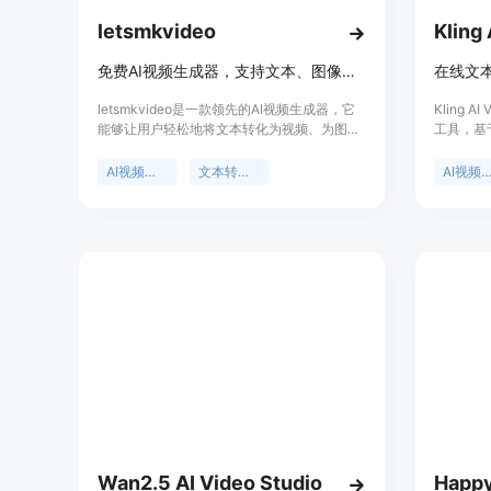
letsmkvideo
Kling
免费AI视频生成器，支持文本、图像转视频及多种AI视频特效
letsmkvideo是一款领先的AI视频生成器，它
Kling A
能够让用户轻松地将文本转化为视频、为图片
工具，基于
添加动画效果，还能创造出令人惊叹的AI视频
建模及原
特效。该产品的重要性在于为用户提供了便
于能够在
AI视频生成
文本转视频
AI视频生
捷、高效的视频创作方式，无需复杂的视频制
频、图像
作技能。其主要优点包括免费使用且无水印、
频和空间
能快速生成高质量视频、智能理解文本上下文
作者快速
并匹配合适的音轨等。产品背景方面，随着AI
作者、内
技术在视频领域的应用逐渐广泛，
度计划有
letsmkvideo应运而生，旨在满足用户多样化
的视频创作需求。在价格定位上，提供免费试
用，免费版即可获得无水印的专业级视频制作
效果，适合各类视频创作爱好者和专业人士。
Wan2.5 AI Video Studio
Happy