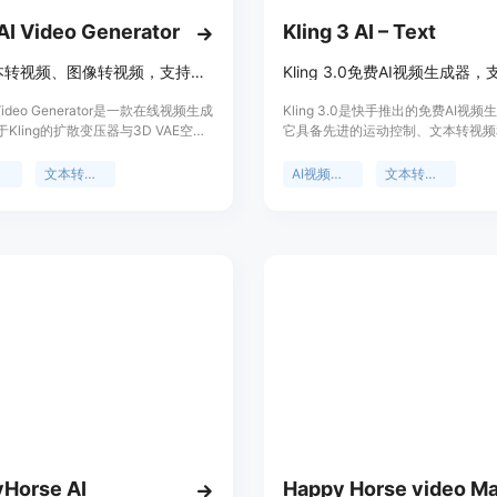
 AI Video Generator
Kling 3 AI – Text
在线文本转视频、图像转视频，支持运动控制，生成带原生音频的电影剪辑。
I Video Generator是一款在线视频生成
Kling 3.0是快手推出的免费AI视
Kling的扩散变压器与3D VAE空间
它具备先进的运动控制、文本转视频
生音频协同生成技术。其主要优点在
视频能力，相比之前版本，输出更逼
浏览器中直接使用，支持文本转视
性更好、时长更长。平台定位为满足
成
文本转视频
AI视频生成
文本转视频
转视频和运动控制，生成具有原生音
者和营销人员的视频制作需求，无需
一致性的电影剪辑。该产品可满足创
订阅即可免费使用，为用户提供了便
生成视频的需求，定位为面向视频创
且优质的视频制作解决方案。
容生产者的专业工具。价格方面，年
30%的优惠。
Horse AI