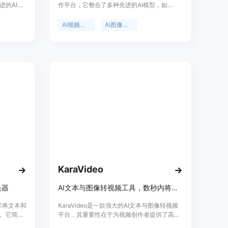
进的AI模
作平台，它整合了多种先进的AI模型，如
质量的艺
Seedance 2.0、Sora 2等。其重要性在于为
供便捷、
创作者提供了便捷、高效的视觉内容创作解决
AI视频生成
AI图像编辑
知识即可
方案。主要优点包括能够实现快速迭代，从文
 AI模型
本、图像等输入快速得到可发布的结果；支持
的创意效
多种创作模式，如文本转视频、图像转视频
无需信用
等；提供免费额度，让用户可以先体验。价格
- 5分
方面，有免费和付费计划，免费用户每月有有
限的生成次数且为标准质量，付费计划则解锁
更高的生成限制、高级AI模型、4K分辨率、优
先处理和商业使用权限。该产品定位为帮助创
作者更轻松地生成、增强和自动化视觉内容。
KaraVideo
换器
AI文本与图像转视频工具，数秒内将文本或照片转为惊艳动画视频。
I技术将文本和
KaraVideo是一款强大的AI文本与图像转视频
。它简化
平台，其重要性在于为视频创作者提供了高
用户都能
效、便捷的视频创作途径。主要优点包括拥有