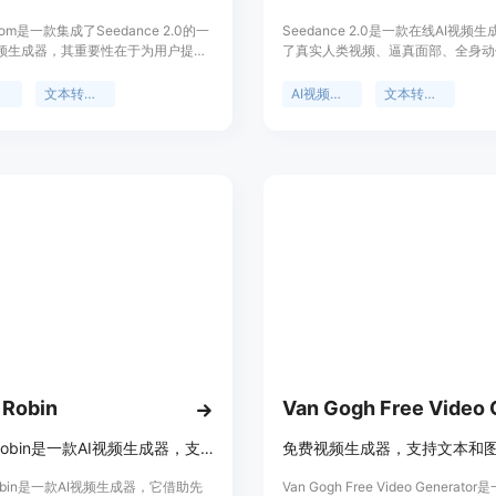
loom是一款集成了Seedance 2.0的一
Seedance 2.0是一款在线AI视频
视频生成器，其重要性在于为用户提供
了真实人类视频、逼真面部、全身动
高效的视频创作方式，无需复杂的制
语言唇同步参考、多模态控制、原生
可生成专业级的视频。主要优点包括
生成、多镜头叙事以及对现有剪辑的
成
文本转视频
AI视频生成
文本转视频
到视频、图像到视频的转换，能够生
频编辑等功能。其主要优点在于能够
业发布标准的短视频。产品背景方
描述生成具有原生音频的电影级视频
托先进的AI技术，为用户提供多种AI
参考图像转化为带有逼真动作、相机
选择。价格方面，提供月付和年付的
步音效的视频。产品背景是满足用户
，还有一次性购买的信用包，年付可
生成的需求，为创作者提供便捷的视
%费用。定位是满足用户快速、高效地
具。价格方面，有免费使用部分功能
级短视频的需求，适用于产品宣传、
付费的专业年度计划，目前有40%
和社交媒体内容制作等场景。
优惠。定位是面向广大视频创作者、
者和创意爱好者，帮助他们高效、便
出高质量的视频内容。
 Robin
Spark Robin是一款AI视频生成器，支持文本和图像转视频，无需注册试用。
 Robin是一款AI视频生成器，它借助先
Van Gogh Free Video Generato