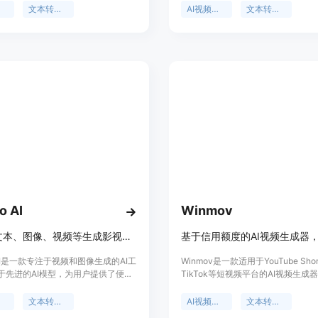
080P的流畅输出而闻名。用户只需描
轻松制作视频。该平台以其用户友好
成
文本转视频
AI视频制作
文本转视频
景，即可在几分钟内生成视频。产品
多样性、实时预览和易于定制的特点
分享功能，用户可查看其他用户的生
商业、社交媒体或促销视频的快速制
完整提示。价格方面，首个3秒视频
后按秒计费，有预付费充值方式，也
和年付套餐可节省费用。适用于需要
视频内容的个人和企业。
o AI
Winmov
可根据文本、图像、视频等生成影视级视频和图像，适合快速产出内容
o AI是一款专注于视频和图像生成的AI工
Winmov是一款适用于YouTube Shor
于先进的AI模型，为用户提供了便
TikTok等短视频平台的AI视频生成
的内容创作方式。其重要性在于能够
了Kling AI、Wan 2.2和Flux模型
、创作者和团队快速生成符合需求的
文本提示或参考图像创建电影级视频
成
文本转视频
AI视频生成
文本转视频
容，节省时间和成本。该产品具有多
用预付费信用额度模式，用户可从小