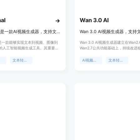
视频质量选择功能：提供标准和Pro
视频质量，以达到最佳的视觉效果。
视频时长选择功能：用户可以自由选择
al
Wan 3.0 AI
要求。
参数调整功能：在生成视频过程中，
Epochal是一款AI视频生成器，支持文本转视频、图像转视频。
更加符合自己的预期和创意。
al是一款能够实现文本到视频、图像到
Wan 3.0 AI视频生成器建立在Wan2.
免费额度使用功能：平台为用户提供
的人工智能视频生成工具。其重要性
Wan2.7公共功能基础上，持续改进
验平台的部分功能和服务。
户提供了一种高效、便捷的视频创作
程。它支持文本转视频、图像转视频
商业授权功能：用户生成的视频拥有完整的
需复杂的视频制作技能，就能快速生
视频、音频同步、多镜头叙事和视频
成
文本转视频
AI视频生成
文本转视频
商业和非商业项目。
视频片段。主要优点包括：连接了文
能。其优点在于具有更强的提示理解
、图像到视频以及AI图像生成，使概
丰富的动作细节和更连贯的场景生成
最终资产在一个平台完成；支持多种
作者对场景、动作、相机方向等有更
使用教程：
I视频模型，用户可根据需求选择；提
制，从单片段转向多镜头生成，提升
用，免费账户有初始信用额度，付费
性。产品定位为满足创作者快速构思
步骤一：描述你的创意。用户可以编
加信用额度和使用限制。价格方面，
创作、角色驱动内容、产品故事讲述
静态图像，希望用HappyHorse 1.
有20个免费信用额度，付费计划根据
编辑等需求。价格方面，生成视频需
步骤二：生成并优化。让HappyHor
提供更多信用和功能。定位是满足不
分，例如一次生成消耗70积分。
宽高比、运动风格或质量设置等细节
视频创作过程中的多样化需求，从概
步骤三：导出并分享。下载生成的高清视频，
最终制作都能在该平台实现。
体平台，也可用于营销活动或其他创