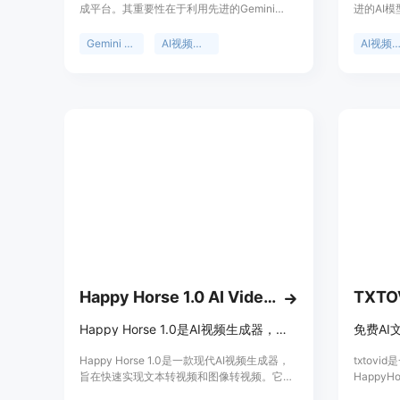
成平台。其重要性在于利用先进的Gemini
进的AI
Omni技术，为用户提供便捷、高效的视频创作
美的流畅
方式。主要优点包括支持多种视频创作方式，
括电影、
Gemini omni
AI视频生成器
AI视频生成
如文本到视频、图像到视频、视频混音等，还
满足不同
具备聊天编辑和AI视频模板等功能。产品背景
辑技能，
是依托强大的Gemini Omni AI技术，为用户提
置和元数
供专业的视频创作服务。目前页面未提及价格
长。产品
定位，推测可能会有免费试用或付费模式。
面的需求
若要生成
商。产品
育、娱乐
Happy Horse 1.0 AI Video Generator | Text to Video AI
TXTO
Happy Horse 1.0是AI视频生成器，可将文本和图像转为视频
Happy Horse 1.0是一款现代AI视频生成器，
txtov
旨在快速实现文本转视频和图像转视频。它能
Happy
帮助创作者和团队探索AI工作流程，提供实用
里云模型