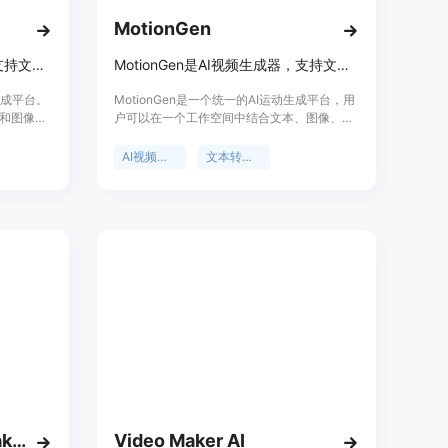
MotionGen
Kling 3.0免费AI视频生成器，支持文本、图像转视频，有先进运动控制。
MotionGen是AI视频生成器，支持文本、图像转视频及故事模式
频生成平台。
MotionGen是一个统一的AI运动生成平台，用
和图像转
户可以在一个工作空间中结合文本、图像、音
真、连贯
频和视频作为输入。该平台提供了10种AI视频
内容创作
模型，包括Seedance 2.0、Kling、Sora、
AI视频生成
文本转视频
信用卡或
Veo和WAN等，用户可以根据自己的风格和预
捷、高效
算进行选择。其主要优点是操作简单，生成速
度快，大部分生成过程在30 - 90秒内完成，
且生成的视频无水印。平台采用按生成次数付
费的模式，新用户注册可获得免费信用额度，
无需订阅。它的定位是为用户提供便捷、高效
的AI视频生成服务，满足个人和商业项目的需
求。
Happy Horse video Maker
Video Maker AI