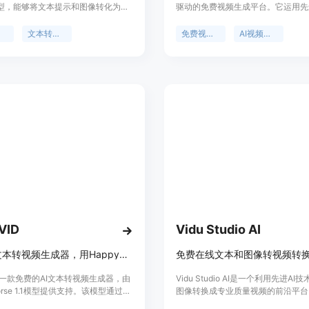
模型，能够将文本提示和图像转化为精
驱动的免费视频生成平台。它运用先
视频。该产品具有多种视频风格，包
型，能根据文本描述或图像创造出高
动漫、写实、艺术和简约风格等，能
术视频。产品的定位是为广大用户提
器
文本转视频
免费视频生成器
AI视频生成
的创意需求。其优势在于无需视频编
高效的视频创作工具，无需专业技术
提供无注册试用，可即时预览生成设
使用。其主要优点包括采用先进VEO 3
据，且支持多种宽高比和可变视频时
保证视频质量和艺术效果，拥有丰富
背景是针对内容创作者在视频制作方
果模板，每月提供289个免费积分，
而开发。价格方面，演示体验免费，
卡即可开始创作，视频生成通常只需2 
真实AI视频则需连接视频生成提供
钟，高效便捷。
定位为服务于社会媒体、营销、教
等多个领域的创作者。
VID
Vidu Studio AI
免费AI文本转视频生成器，用HappyHorse 1.1模型，几分钟出片
免费在线文本和图像转视频转
id是一款免费的AI文本转视频生成器，由
Vidu Studio AI是一个利用先进A
Horse 1.1模型提供支持。该模型通过阿
图像转换成专业质量视频的前沿平台
工作室提供服务，以物理逼真的运动
了视频创作过程，使得各技能水平的