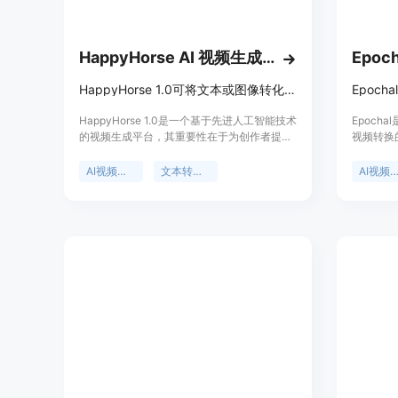
HappyHorse AI 视频生成模型与创作平台
Epoch
HappyHorse 1.0可将文本或图像转化为高清AI视频，有免费额度，免信用卡试用。
HappyHorse 1.0是一个基于先进人工智能技术
Epoch
的视频生成平台，其重要性在于为创作者提供
视频转换
了便捷、高效的视频创作途径。该平台的主要
在于为用
优点包括：支持文本和图像转视频，输出高清
方式，无
AI视频生成
文本转视频
AI视频生
视频，具备商业使用许可，提供免费额度，无
成可用的
需信用卡即可试用。产品定位为满足创作者和
本到视频
团队对于高质量视频制作的需求，适用于社交
念迭代和
媒体内容创作、营销广告等领域。价格方面，
领先的A
有不同质量和时长的套餐可供选择，例如标准
供免费试
质量5秒180积分，10秒360积分；Pro质量5
计划可增
秒240积分，10秒480积分。
免费注册
不同需求
同用户在
念构思到