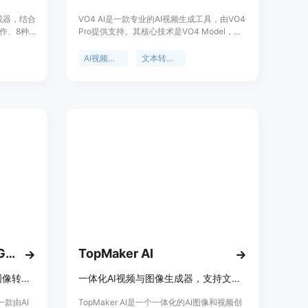
生成器，结合
VO4 AI是一款专业的AI视频生成工具，由VO4
作、8种
Pro提供支持。其核心技术是VO4 Model，具
音频视频
备运动合成、多镜头叙事等能力，能实现闪电
视频到视
般快速生成视频，且具有无与伦比的真实感。
AI视频生成
文本转视频
根据详细
产品定位为专业视频创作，提供免费试用和
，以及将
Pro付费计划，适合有视频创作需求的专业人
移动和同
士和普通用户。它能帮助用户将文字或图像快
对AI视频
速转化为高质量的1080p视频，节省创作成本
频制作工
和时间，提升创作效率和质量。
，也提供
的限时折扣
内容生产
捷地制作
Van Gogh Free Video Generator
TopMaker AI
免费视频生成器，支持文本和图像转视频，有多样模型和效果
一体化AI视频与图像生成器，支持文本转视频等，有免费额度
r是一款由AI
TopMaker AI是一个一体化的AI图像和视频创