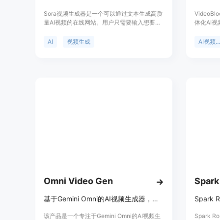
Sora视频生成器是一个可以通过文本生成高质
VideoB
量AI视频的在线网站。用户只需要输入想要生
体化AI
成视频的文本描述,它就可以使用OpenAI的
了便捷、
Sora AI模型,转换成逼真的视频。网站还提供
作流程即
AI
视频生成
AI视频生
了丰富的视频样例,详细的使用指南和定价方案
支持文本
等。
成符合商
面，它依
视频模型
订阅计划
节省50
创建专业
广告创意
Omni Video Gen
Spark
基于Gemini Omni的AI视频生成器，支持文本、图像转视频等功能
该产品是一个专注于Gemini Omni的AI视频生
Spark