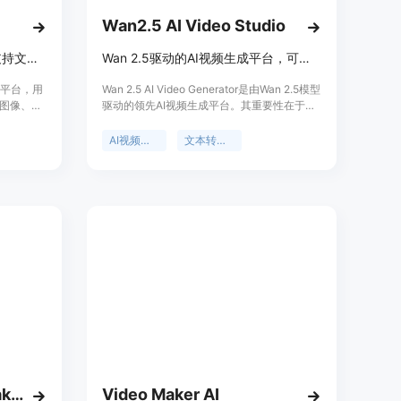
Wan2.5 AI Video Studio
MotionGen是AI视频生成器，支持文本、图像转视频及故事模式
Wan 2.5驱动的AI视频生成平台，可文本转视频，高效专业
成平台，用
Wan 2.5 AI Video Generator是由Wan 2.5模型
图像、音
驱动的领先AI视频生成平台。其重要性在于为
种AI视频
内容创作者提供了便捷、高效的视频创作途
Sora、
径。主要优点包括能快速从文本或图像生成带
AI视频生成
文本转视频
的风格和预
音频的1080p专业视频，速度比传统制作快
，生成速
95%，无需专业技能。该平台定位广泛，适用
秒内完成，
于营销、教育、社交媒体等多个领域。价格方
成次数付
面，提供多种套餐，如Pro Trial 9.9美元可生
用额度，
成4个720p · 5s视频及1000积分；Plus套餐
捷、高效
9.5美元/月；Pro套餐19.5美元/月；Enterprise
业项目的需
套餐49.5美元/月。
Happy Horse video Maker
Video Maker AI