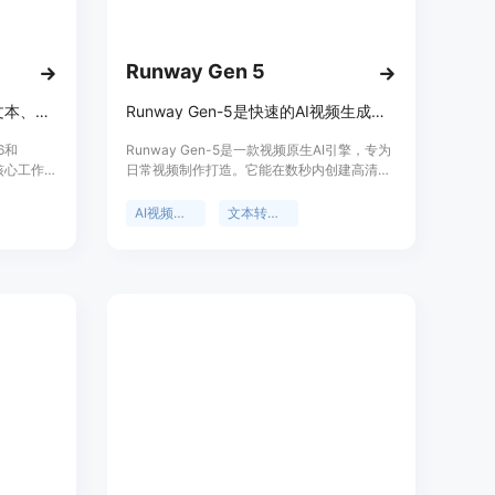
赋予了专业的导演能力，帮助他们打造出具有电影质感的视频效
多样的视频风格供用户选择，包括现实、动漫、电影、幻想等多
Runway Gen 5
激等不同模式选项，满足了不同用户在各种创意项目中的多样化
合自己的风格。
Wan 3.0 AI视频生成器，支持文本、图像等转视频及AI视频编辑
Runway Gen-5是快速的AI视频生成器，支持文本转视频、图像转视频。
成速度极快，能够在30 - 90秒内完成视频制作。经过优化的处理
前版本有显著提升，大大提高了用户的创作效率，使他们能够更
6和
Runway Gen-5是一款视频原生AI引擎，专为
核心工作流
日常视频制作打造。它能在数秒内创建高清视
。
、参考转
频片段，具备智能提示理解能力，可精准理解
编辑等功
文本提示和参考帧。采用视频原生架构，确保
AI视频生成
文本转视频
能力、更
视频运动逼真、连贯。支持用自然语言描述镜
，能让创
头，自动处理细节。输出高清视频，可直接用
台，无需注册即可直接开始创建视频。
强的控
于编辑。提供文本转视频和图像转视频功能，
或上传图像，平台将根据提示生成视频。
叙事连贯
能将脚本、创意或静态帧转化为动态AI视频。
户可以选择喜欢的视频风格、设置视频时长、选择画面比例，并
、短视频
价格体系简单透明，有免费版，也有适合高工
求。
和AI辅助
作量的付费版本，如Runway Gen 5 turbo。
要消耗积
目前有年度计划限时5折优惠。
0 - 90秒内完成视频制作。生成完成后，用户可以将视频以
分享、营销活动或创意项目。