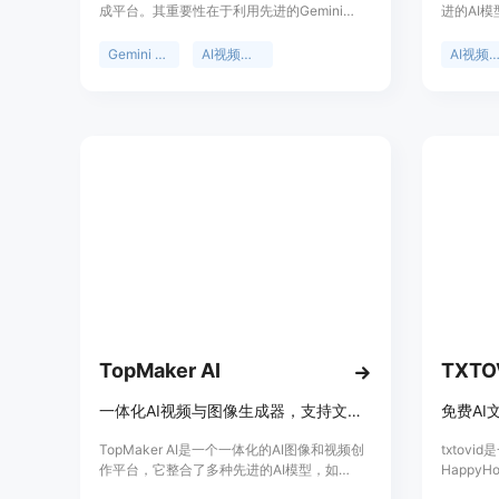
成平台。其重要性在于利用先进的Gemini
进的AI
Omni技术，为用户提供便捷、高效的视频创作
美的流畅
方式。主要优点包括支持多种视频创作方式，
括电影、
Gemini omni
AI视频生成器
AI视频生成
如文本到视频、图像到视频、视频混音等，还
满足不同
具备聊天编辑和AI视频模板等功能。产品背景
辑技能，
是依托强大的Gemini Omni AI技术，为用户提
置和元数
供专业的视频创作服务。目前页面未提及价格
长。产品
定位，推测可能会有免费试用或付费模式。
面的需求
若要生成
商。产品
育、娱乐
TopMaker AI
TXTO
一体化AI视频与图像生成器，支持文本转视频等，有免费额度
TopMaker AI是一个一体化的AI图像和视频创
txtov
作平台，它整合了多种先进的AI模型，如
Happy
Seedance 2.0、Sora 2等。其重要性在于为
里云模型