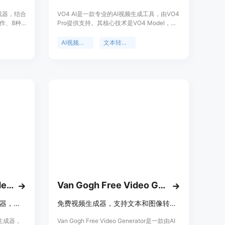
生成器，结合
VO4 AI是一款专业的AI视频生成工具，由VO4
作、8种
Pro提供支持。其核心技术是VO4 Model，具
音频视频
备运动合成、多镜头叙事等能力，能实现闪电
视频到视
般快速生成视频，且具有无与伦比的真实感。
AI视频生成
文本转视频
根据详细
产品定位为专业视频创作，提供免费试用和
，以及将
Pro付费计划，适合有视频创作需求的专业人
移动和同
士和普通用户。它能帮助用户将文字或图像快
对AI视频
速转化为高质量的1080p视频，节省创作成本
频制作工
和时间，提升创作效率和质量。
，也提供
的限时折扣
内容生产
捷地制作
Happy Horse 1.0 AI Video Generator | Text to Video AI
Van Gogh Free Video Generator
Happy Horse 1.0是AI视频生成器，可将文本和图像转为视频
免费视频生成器，支持文本和图像转视频，有多样模型和效果
视频生成器，
Van Gogh Free Video Generator是一款由AI