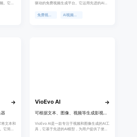
频。它能
驱动的免费视频生成平台。它运用先进的AI模
，提供实用
型，能根据文本描述或图像创造出高质量的艺
循详细提
术视频。产品的定位是为广大用户提供便捷、
免费视频生成器
AI视频生成
活等。价
高效的视频创作工具，无需专业技术知识即可
模型生成5秒
使用。其主要优点包括采用先进VEO 3 AI模型
创作者和团
保证视频质量和艺术效果，拥有丰富的创意效
求，减少
果模板，每月提供289个免费积分，无需信用
卡即可开始创作，视频生成通常只需2 - 5分
钟，高效便捷。
VioEvo AI
换器
可根据文本、图像、视频等生成影视级视频和图像，适合快速产出内容
I技术将文本和
VioEvo AI是一款专注于视频和图像生成的AI工
。它简化
具，它基于先进的AI模型，为用户提供了便
用户都能
捷、高效的内容创作方式。其重要性在于能够