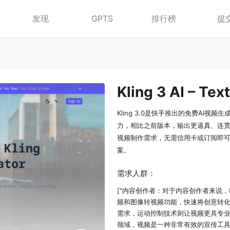
发现
GPTS
排行榜
提
Kling 3 AI – Text
Kling 3.0是快手推出的免费AI
力，相比之前版本，输出更逼真、连
视频制作需求，无需信用卡或订阅即
案。
需求人群：
["内容创作者：对于内容创作者来说，K
频和图像转视频功能，快速将创意转
需求，运动控制技术则让视频更具专业
领域，视频是一种非常有效的宣传工具。