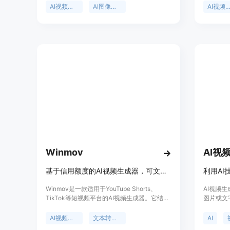
创作者提供了便捷、高效的视觉内容创作解决
和高达1
AI视频生成
AI图像编辑
AI视频生
方案。主要优点包括能够实现快速迭代，从文
述视频场
本、图像等输入快速得到可发布的结果；支持
提供社区
多种创作模式，如文本转视频、图像转视频
成内容及
等；提供免费额度，让用户可以先体验。价格
免费，之
方面，有免费和付费计划，免费用户每月有有
提供月付
限的生成次数且为标准质量，付费计划则解锁
快速生成
更高的生成限制、高级AI模型、4K分辨率、优
先处理和商业使用权限。该产品定位为帮助创
作者更轻松地生成、增强和自动化视觉内容。
Winmov
AI视
基于信用额度的AI视频生成器，可文本/图像转视频，免费试用后可充值
利用AI
Winmov是一款适用于YouTube Shorts、
AI视频
TikTok等短视频平台的AI视频生成器。它结合
图片或文
了Kling AI、Wan 2.2和Flux模型，能根据简单
过深度学
文本提示或参考图像创建电影级视频。产品采
义，自动
AI视频生成
文本转视频
AI
用预付费信用额度模式，用户可从小规模开
术的应用