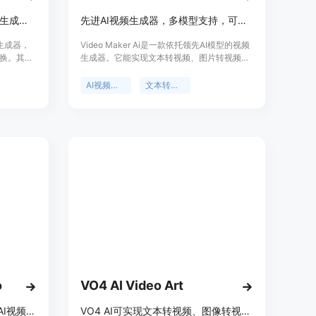
Happy Horse 1.0是在线AI视频生成器，支持文本和图像转视频，无音频。
先进AI视频生成器，多模型支持，可实现文本、图像转专业视频。
视频生成器，
Video Maker Ai是一款依托领先AI模型的视频
换。其重
生成器。它能实现文本转视频、图片转视频等
捷的视频
功能，为用户提供一站式视频创作服务。产品
要优点包
优势在于利用前沿机器学习模型，处理速度
AI视频生成器
文本转视频
is的文本到视
快、成功率高，可生成高达4K分辨率的专业视
第一，音
频。价格方面提供免费试用，无需信用卡。其
线创作，
定位是满足各类用户的视频创作需求，无论是
过程；具
创业者、营销人员还是企业，都能借助该平台
。产品背
创作具有吸引力的视频内容。
较高的认可
定价可查
队快速、
o
VO4 AI Video Art
Seedance 2.0可免费在线生成AI视频，支持文本、图像转视频
VO4 AI可实现文本转视频、图像转视频，生成1080p高清视频。