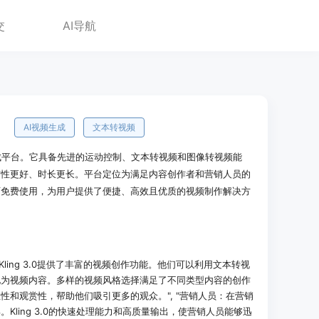
交
AI导航
AI视频生成
文本转视频
视频生成平台。它具备先进的运动控制、文本转视频和图像转视频能
贯性更好、时长更长。平台定位为满足内容创作者和营销人员的
可免费使用，为用户提供了便捷、高效且优质的视频制作解决方
ling 3.0提供了丰富的视频创作功能。他们可以利用文本转视
化为视频内容。多样的视频风格选择满足了不同类型内容的创作
性和观赏性，帮助他们吸引更多的观众。", "营销人员：在营销
Kling 3.0的快速处理能力和高质量输出，使营销人员能够迅