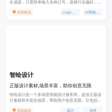
生成器，只需简单输入名称口号，选择行业偏好，即
可一键生成LOGO。所有元素均可调整修改，多种格
Logo设计
AI智能设计
优质新品
式文件均可下载导出。一次购买长期使用，各种模板
字体均可商用。适用于需要快速生成LOGO的个人、
企业、团队等用户。
智绘设计
正版设计素材,场景丰富，助你创意无限
智绘设计是一个多场景智能设计服务商，提供正版设
计素材和丰富的场景，帮助用户创意无限。它包括以
下主要功能：秒速创作，一键出图；智能封面，一键
设计
创意
优质新品
智能生成精美封面；AI视频剪辑，一键智能生成影片