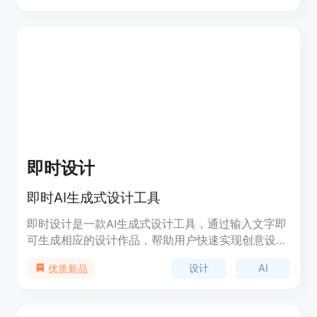
选项，支持JPG、PNG和SVG格式，也可以直接获取
CSS代码嵌入到网页中。用户可以使用自定义颜色调
色板和上传品牌元素，以独特的方式品牌自己的图
形。MagicPattern 已被20000多人在大公司和机构
中使用。产品提供免费套餐，并有付费工具。
MagicPattern 的创建者Jim Raptis致力于帮助人们
无需设计技能即可创建专业图形。
即时设计
即时AI生成式设计工具
即时设计是一款AI生成式设计工具，通过输入文字即
可生成相应的设计作品，帮助用户快速实现创意设
计。产品定价根据用户需求而定，定位于提供高效便
设计
AI
优质新品
捷的设计解决方案。