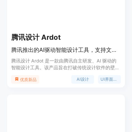
腾讯设计 Ardot
腾讯推出的AI驱动智能设计工具，支持文生UI与图片转设计稿，实现高效团队协作。
腾讯设计 Ardot 是一款由腾讯自主研发、AI 驱动的
智能设计工具。该产品旨在打破传统设计软件的壁
垒，通过强大的生成式 AI 技术（如文生UI、图生设
AI设计
UI界面生成
优质新品
计稿）将创意灵感快速转化为可落地的界面。Ardot
核心定位于面向设计师和产品团队的高效协同工作
台。其主要优点在于无缝衔接了从“文本/图片创
意”到“矢量编辑与动态布局”，再到“企业级安全管
理”及“研发代码交付”的全链路流程。作为腾讯云生态
下的重要设计资产管理工具，它不仅能显著提升个人
设计效率，还能通过完备的权限和日志体系保障企业
资产安全，目前该产品处于免费使用阶段，极具市场