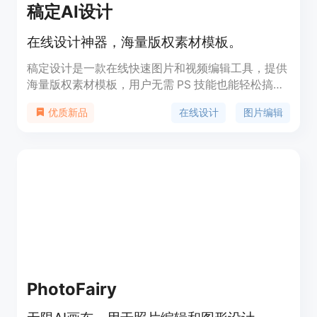
稿定AI设计
在线设计神器，海量版权素材模板。
稿定设计是一款在线快速图片和视频编辑工具，提供
海量版权素材模板，用户无需 PS 技能也能轻松搞定
设计需求。具有三秒抠图功能，适用于海报、简历、
在线设计
图片编辑
优质新品
PPT、公众号配图、电商等各种设计场景。产品定位
于提供便捷、快速的设计服务，同时提供海量正版授
权资源，商用无忧。定价灵活多样，满足不同用户需
求。
PhotoFairy