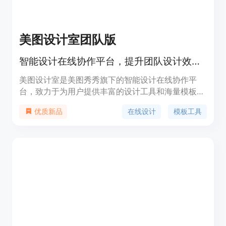
美图设计室团队版
智能设计在线协作平台，提升团队设计效率。
美图设计室是美图秀秀旗下的智能设计在线协作平
台，致力于为用户提供丰富的设计工具和海量模板。
用户无需专业设计技能即可轻松创建高质量的平面设
在线设计
模板工具
优质新品
计作品，适合电商、自媒体及其他行业的宣传需求。
其主要优点包括一键生成海报、去水印、高清修复等
功能，大幅提升设计效率与创意表现。该产品定位于
服务广大电商人群，提供免费的设计资源和工具，帮
助用户实现更高效的视觉传播。