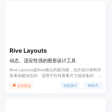
Rive Layouts
动态、适应性强的图形设计工具
Rive Layouts是Rive推出的新功能，允许设计师和开
发者创建动态的、适用于任何屏幕尺寸或设备的、生
产就绪的图形。它结合了动态设计和响应式网页设计
动态设计
响应式
优质新品
的原则，保留了Rive特有的流畅动画和交互性。Rive
Layouts的重要性在于，它使得设计师可以在不牺牲
创意的情况下，创建出适应不同设备和语言的响应式
设计。