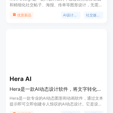
和精细化社交帖子、海报、传单等图形设计，无需技
能。产品背景信息丰富，定位于提供用户简单、智
AI设计生成器
社交媒体设计
优质新品
能、高效的设计解决方案。
Hera AI
Hera是一款AI动态设计软件，将文字转化为令人惊叹的动画视频，为设计师和创作者提供AI动态图形生成。
Hera是一款专业的AI动态图形和动画软件，通过文本
提示即可立即创建令人惊叹的AI动态设计。它是设计
师和创作者的领先AI动态图形生成器。