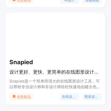
AI设计
智能抠图
优质新品
品支持多端通用，包括APP、Web、Windows、
Mac、Linux，确保用户在不同设备上都能享受到便
捷的设计体验。此外，美图设计室还提供海量的海报
模板和正版素材，以及商用版权保护，让用户在创作
时无后顾之忧。
Snapied
设计更好、更快、更简单的在线图形设计工具
Snapied是一个简单而强大的在线图形设计工具，可
以帮助专业设计师和非设计师轻松快速地创建出色的
设计作品。它拥有丰富的模板、免费素材和工具，无
在线设计工具
图形设计软件
优质新品
需任何设计经验即可创作出美丽的设计。