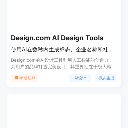
Design.com AI Design Tools
使用AI在数秒内生成标志、企业名称和社交媒体设计等
Design.com的AI设计工具利用人工智能的创造力，
为用户的品牌打造完美设计。其重要性在于极大地节
省了设计时间和成本，让非专业设计人员也能轻松完
AI设计
标志生成
优质新品
成高质量的设计。主要优点包括操作简单，无需专业
设计技能；能快速生成大量定制化的设计方案；涵盖
多种设计类型，满足不同需求。产品背景是顺应人工
智能发展趋势，为企业和个人提供便捷的设计解决方
案。价格方面文中未提及，推测有免费部分也可能有
付费高级功能，定位是面向各类企业和个人的设计平
台。