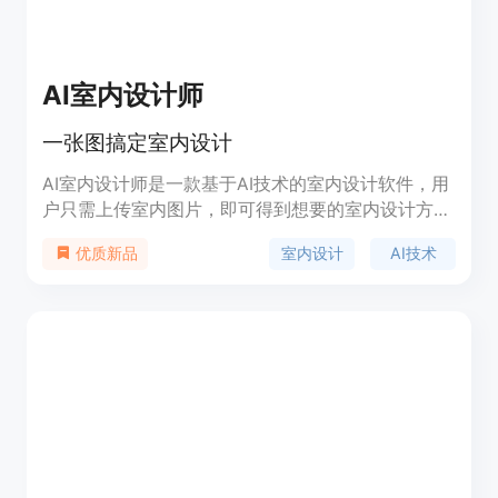
AI室内设计师
一张图搞定室内设计
AI室内设计师是一款基于AI技术的室内设计软件，用
户只需上传室内图片，即可得到想要的室内设计方
案。该产品不仅能够帮助用户省去找室内设计师的时
室内设计
AI技术
优质新品
间和费用，还能够提供更加个性化的设计方案。AI室
内设计师的优势在于：1.快速生成室内设计方案；2.
提供个性化的设计方案；3.节省时间和费用。该产品
的定价为每张设计方案10元，用户可以根据自己的需
求购买。该产品的定位是为那些需要快速得到室内设
计方案的用户提供服务。