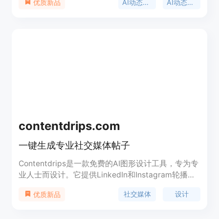
AI动态图形
AI动态设计
优质新品
contentdrips.com
一键生成专业社交媒体帖子
Contentdrips是一款免费的AI图形设计工具，专为专
业人士而设计。它提供LinkedIn和Instagram轮播图
模板、智能编辑、推文重用、AI等功能。用户可以在
社交媒体
设计
优质新品
几分钟内创建专业的社交媒体帖子，无需设计经验。