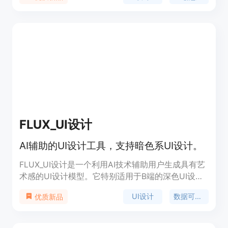
视频；智能抠图，一键分离图像画面中的主体内容；
人像动漫化，一键生成个性化的二次元动漫形象。智
绘做图定位于提供高效创作工具和丰富的设计素材，
适用于个人和商业用户。
FLUX_UI设计
AI辅助的UI设计工具，支持暗色系UI设计。
FLUX_UI设计是一个利用AI技术辅助用户生成具有艺
术感的UI设计模型。它特别适用于B端的深色UI设
计，支持发光效果，能够生成具有专业感和技术感的
UI设计
数据可视化
优质新品
电商管理界面。该模型通过数据可视化和商业洞察，
为商家提供全面的运营决策支持。