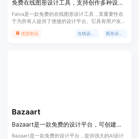
免费在线图形设计工具，支持创作多种设计，含AI功能和丰富模板
Falva是一款免费的在线图形设计工具，其重要性在
于为所有人提供了便捷的设计平台。它具有用户友好
的界面和丰富的创意资源，能让用户快速从想法变为
在线设计网站
图形设计软件
优质新品
成品设计。主要优点包括拥有世界级模板、简单直观
的工作区、支持AI图像生成、多人协作等。产品定位
是满足个人和团队的各类设计需求，目前免费使用，
未来可根据创意需求无缝扩展。
Bazaart
Bazaart是一款免费的设计平台，可创建令人惊叹的照片、社交媒体帖子、横幅、海报、标志、图形、拼贴、视频等。
Bazaart是一款免费的设计平台，提供强大的AI设计