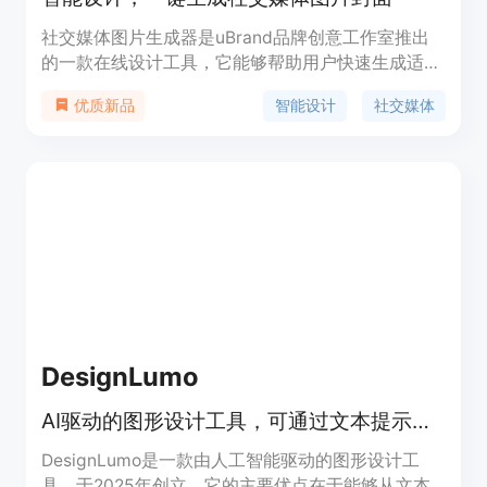
社交媒体图片生成器是uBrand品牌创意工作室推出
的一款在线设计工具，它能够帮助用户快速生成适合
社交媒体的图片封面。该工具利用人工智能技术，简
智能设计
社交媒体
优质新品
化了设计流程，提高了设计效率，使得即使是设计新
手也能轻松制作出专业水准的图片。
DesignLumo
AI驱动的图形设计工具，可通过文本提示创建可编辑设计和营销材料。
DesignLumo是一款由人工智能驱动的图形设计工
具，于2025年创立。它的主要优点在于能够从文本