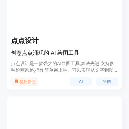
点点设计
创意点点涌现的 AI 绘图工具
点点设计是一款强大的AI绘图工具,算法先进,支持多
种绘画风格,操作简单易上手。可以实现从文字到图
像的自由转换,一键即可创作,为您的创意之旅保驾护
AI
绘图
优质新品
航。该产品定位于个人及中小企业用户,提供免费和
付费两种版本,满足不同需求。