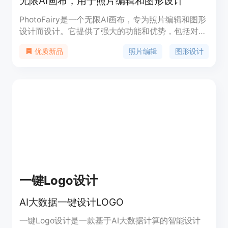
无限AI画布，用于照片编辑和图形设计
PhotoFairy是一个无限AI画布，专为照片编辑和图形
设计而设计。它提供了强大的功能和优势，包括对象
剪切/背景去除、图形设计等。用户可以免费注册并
照片编辑
图形设计
优质新品
观看教学视频。定价方案灵活多样，适合个人和商业
用户。PhotoFairy的定位是成为用户进行照片编辑和
图形设计的首选工具。
一键Logo设计
AI大数据一键设计LOGO
一键Logo设计是一款基于AI大数据计算的智能设计