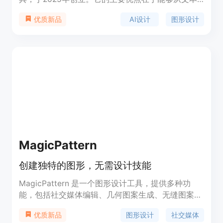
提示中生成可编辑的设计，提供比Canva更快的设计
AI设计
图形设计
优质新品
速度，并且比静态AI图像更具灵活性。用户可以利用
该工具创建社交媒体广告、展示广告、视频广告和营
销材料等，拥有全画布控制权。产品提供免费试用，
免费层可供使用，付费的高级计划每月从9美元起。
其定位是为用户提供便捷、高效且具有创新性的设计
解决方案，满足不同用户的设计需求。
MagicPattern
创建独特的图形，无需设计技能
MagicPattern 是一个图形设计工具，提供多种功
能，包括社交媒体编辑、几何图案生成、无缝图案生
成、网格渐变生成等。用户可以轻松创建独特的图
图形设计
社交媒体
优质新品
形，无需设计技能。MagicPattern 提供丰富的导出