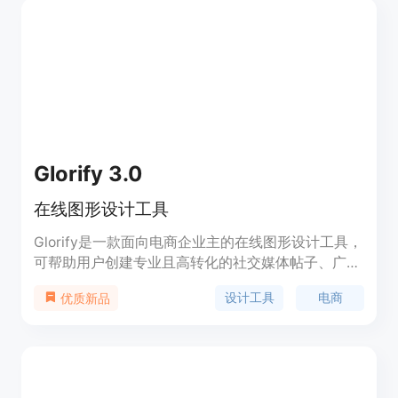
Glorify 3.0
在线图形设计工具
Glorify是一款面向电商企业主的在线图形设计工具，
可帮助用户创建专业且高转化的社交媒体帖子、广
告、信息图表、演示文稿等。它提供了AI图片生成、
设计工具
电商
优质新品
产品背景生成、文字生成、背景去除等功能，并提供
了大量的模板、图片库和插件。Glorify致力于提升用
户的设计能力，以满足不同的设计需求。