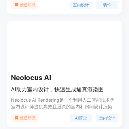
工具为该室内设计出全新的风格。Decoratly提供了
室内设计
装饰
优质新品
简单易用的界面，用户可以根据自己的喜好选择不同
的设计风格，并通过实时预览查看效果。该工具可以
帮助用户重新设计自己的房间，让室内设计变得更加
简单和有趣。
Neolocus AI
AI助力室内设计，快速生成逼真渲染图
Neolocus AI Rendering是一个利用人工智能技术为
室内设计师提供高效且逼真的室内和房间设计渲染服
务的平台。它通过用户上传SketchUp或Revit草图，
AI渲染
室内设计
优质新品
利用AI技术快速生成高质量的渲染图，显著节省了设
计师的时间。此外，它还提供了一系列AI工具，如