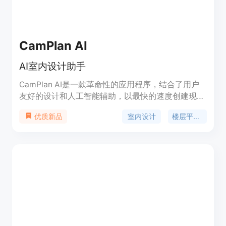
CamPlan AI
AI室内设计助手
CamPlan AI是一款革命性的应用程序，结合了用户
友好的设计和人工智能辅助，以最快的速度创建现代
化的楼层平面图。您只需使用iPhone或iPad，
室内设计
楼层平面图
优质新品
CamPlan即可让您以两种交互式格式创建楼层平面
图：2D和3D。此外，CamPlan还提供AI室内设计助
手，可帮助您完善您的空间，并根据您的喜好和需求
提供个性化的建议。您可以将楼层平面图导出为图像
和3D格式（usdz、usd）。CamPlan在iOS、
iPadOS和macOS上提供全面优化的界面，具有特定
于操作系统的手势，提供无缝的用户体验。