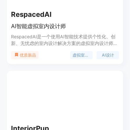
RespacedAI
AI智能虚拟室内设计师
RespacedAI是一个使用AI智能技术提供个性化、创
新、无忧虑的室内设计解决方案的虚拟室内设计师。
它可以为你的家居空间注入新的生命力。只需几秒钟
虚拟室内设计
AI设计
优质新品
就可以生成设计方案,大大减少传统手工设计所需时
间。它简化了整个室内设计流程,让不同用户轻松将
设计理念变为现实。你可以尝试不同风格、色调、材
质和家具布置,激发创造力,产生新的设计灵感。高效
的用户界面和智能工具提升工作流程效率。定制设计
匹配你的个人品味,确保空间风格与你相符。无论你
是室内设计师、建筑师还是房产经纪人,RespacedAI
都可以通过生成逼真的3D渲染,帮助你充分展示设计
理念和进行虚拟布置。
InteriorPup