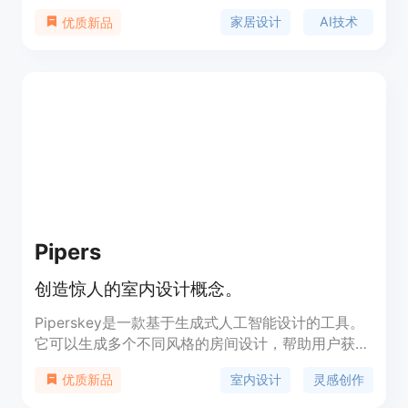
点是结合AI技术，让用户通过上传照片并选择喜欢的
家居设计
AI技术
优质新品
风格，在几分钟内就能获得逼真的效果图，大大节省
了设计时间和成本。产品背景是为满足人们对家居设
计的便捷需求而开发。价格方面未明确表明，推测可
能有免费使用部分及付费套餐。定位是为用户提供便
捷、高效的家居设计解决方案。
Pipers
创造惊人的室内设计概念。
Piperskey是一款基于生成式人工智能设计的工具。
它可以生成多个不同风格的房间设计，帮助用户获得
对空间使用的洞见和创意。它还可以快速无缝地生成
室内设计
灵感创作
优质新品
项目的灵感画板，帮助设计师和客户更好地规划项目
方向。此外，Piperskey还可以生成不同风格的高质