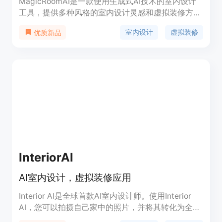
MagicRoomAI是一款使用生成式AI技术的室内设计
工具，提供多种风格的室内设计灵感和虚拟装修方
案。通过MagicRoomAI，用户可以轻松创建出各种
室内设计
虚拟装修
优质新品
风格的美丽室内设计方案，包括家居、办公室、餐厅
等。MagicRoomAI还提供虚拟家具摆放、颜色搭配
等功能，帮助用户实现自己的设计理念。
MagicRoomAI适用于室内设计师、家居装修者以及
对室内设计感兴趣的用户。
InteriorAI
AI室内设计，虚拟装修应用
Interior AI是全球首款AI室内设计师。使用Interior
AI，您可以拍摄自己家中的照片，并将其转化为全新
的风格。获得室内设计灵感和新的家居装修想法。