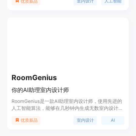
室内设计
人工智能
优质新品
种以上的预定义室内风格，同时也支持用户自定义风
格。Coated的优势在于其智能化的设计，能够根据
用户的需求和喜好，自动匹配出最适合的设计方案，
让用户轻松打造出理想的空间。Coated的定价灵
活，用户可以根据自己的需求选择不同的套餐，价格
从几十元到几百元不等。Coated的定位是为用户提
供高效、便捷、个性化的室内设计服务。
RoomGenius
你的AI助理室内设计师
RoomGenius是一款AI助理室内设计师，使用先进的
人工智能算法，能够在几秒钟内生成无数室内设计方
案，并帮助你找到相匹配的家具产品。它还能提供个
室内设计
AI
优质新品
性化的设计建议和改进方案。RoomGenius可以帮助
你简化室内设计的流程，节省时间和精力。