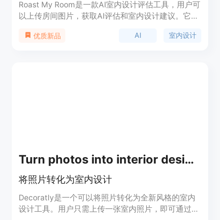
Roast My Room是一款AI室内设计评估工具，用户可
以上传房间图片，获取AI评估和室内设计建议。它可
帮助室内设计师、房地产经纪人、DIY爱好者和家具
AI
室内设计
优质新品
商店提供实时设计选择、展示潜在房屋潜力、节省时
间和提高销售额。
Turn photos into interior design ideas
将照片转化为室内设计
Decoratly是一个可以将照片转化为全新风格的室内
设计工具。用户只需上传一张室内照片，即可通过该