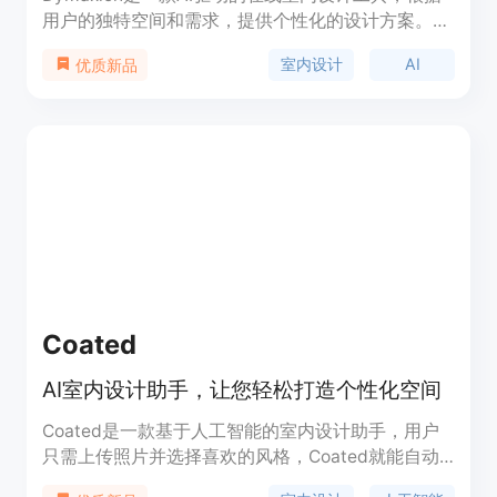
用户的独特空间和需求，提供个性化的设计方案。通
过AI生成的调色板和家具选择，用户可以深入了解每
室内设计
AI
优质新品
个家具选择的渲染效果、预算以及理由。用户可以通
过在线聊天功能实时调整设计选择，并通过直接的购
物链接轻松转入购买环节。无论是初学者还是专业人
士，Dymaxion都能为用户提供定制化、美观且功能
性强的室内设计方案。
Coated
AI室内设计助手，让您轻松打造个性化空间
Coated是一款基于人工智能的室内设计助手，用户
只需上传照片并选择喜欢的风格，Coated就能自动
为用户打造出美丽、个性化的空间。Coated提供11