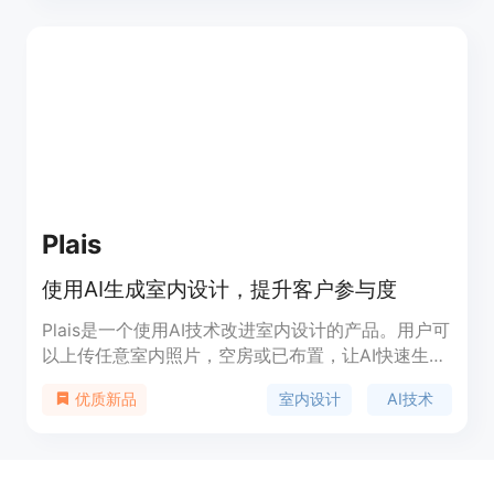
量渲染图，用于虚拟装修。Piperskey具有简单易用
的界面和强大的设计生成能力，为室内设计师和爱好
者提供了一种快速、高效、多样化的设计工具。
Plais
使用AI生成室内设计，提升客户参与度
Plais是一个使用AI技术改进室内设计的产品。用户可
以上传任意室内照片，空房或已布置，让AI快速生成
令人惊叹的设计效果。Plais可以帮助用户节省时间和
室内设计
AI技术
优质新品
金钱，提供无限上传次数、高品质渲染、节省时间和
金钱等优势。Plais定价灵活，月付28美元或年付49
美元。主要功能包括生成室内设计、预览装修效果、
节省布置成本等。