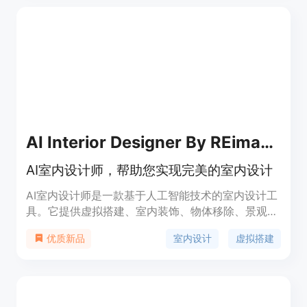
纪人、承包商和室内设计师。用户可以通过该软件重
新设计自己的家、办公室，生成卧室设计方案或者可
视化自己的梦想房屋。
AI Interior Designer By REimagineHome
AI室内设计师，帮助您实现完美的室内设计
AI室内设计师是一款基于人工智能技术的室内设计工
具。它提供虚拟搭建、室内装饰、物体移除、景观设
计等功能。用户可以通过AI室内设计师快速改变墙
室内设计
虚拟搭建
优质新品
壁、天花板、地板材质，升级厨房和浴室等，实现个
性化的室内设计。此外，它还支持生成设计灵感、定
价灵活等特点。无论您是房地产开发商还是个人房
主，AI室内设计师都能满足您的需求。