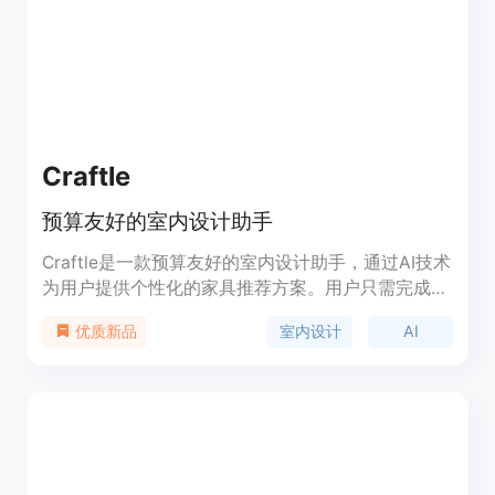
Craftle
预算友好的室内设计助手
Craftle是一款预算友好的室内设计助手，通过AI技术
为用户提供个性化的家具推荐方案。用户只需完成简
短的风格问卷，Craftle就能将用户的喜好转化为美丽
室内设计
AI
优质新品
的家具推荐方案，并提供购买链接。Craftle为用户打
造梦想之家，让用户的家具购物更加省心、省钱。