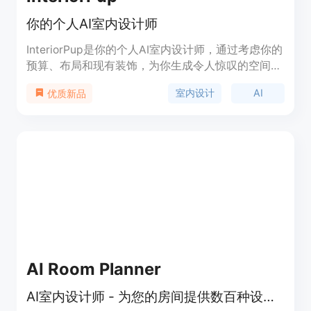
你的个人AI室内设计师
InteriorPup是你的个人AI室内设计师，通过考虑你的
预算、布局和现有装饰，为你生成令人惊叹的空间视
觉效果。它帮助你节省时间、降低成本，并提高生产
室内设计
AI
优质新品
力。它革新了家居装饰，使用先进的技术将任何普通
房间转变为美学上令人愉悦的艺术作品。它还为居
民、设计师和小型企业带来了实惠和易于接触的室内
设计解决方案。加入满意的客户中，创建美丽的空
间。800多个用户，市场上已有4年以上的经验。
AI Room Planner
AI室内设计师 - 为您的房间提供数百种设计创意