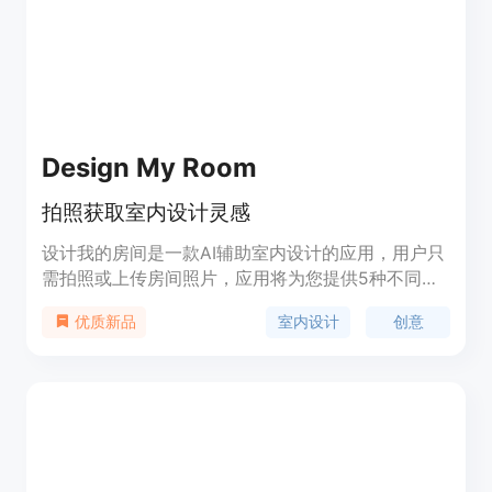
Design My Room
拍照获取室内设计灵感
设计我的房间是一款AI辅助室内设计的应用，用户只
需拍照或上传房间照片，应用将为您提供5种不同的
设计方案。发现专为您的房间生成的独特设计灵感，
室内设计
创意
优质新品
为您的家装项目注入创意。应用简单易用，功能强
大。