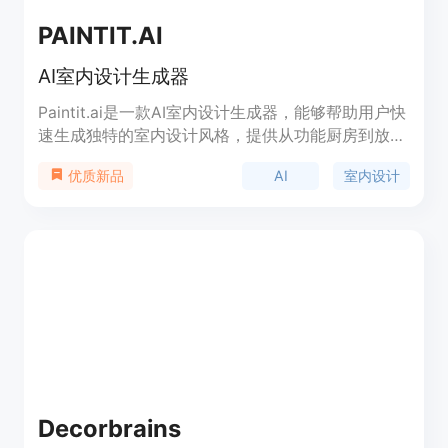
PAINTIT.AI
AI室内设计生成器
Paintit.ai是一款AI室内设计生成器，能够帮助用户快
速生成独特的室内设计风格，提供从功能厨房到放松
休闲的各种房间的定制设计。用户可以根据自己的生
AI
室内设计
优质新品
活方式和喜好选择不同的设计风格，使用AI工具进行
快速转换和优化，生成完美的室内设计方案。
Paintit.ai提供专业的工具，从可视化指南到效果图展
示，让用户轻松体验AI家居改造的力量。
Decorbrains