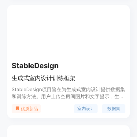
Magic Removal AI、4K Upscale AI、Style Swap
AI等，以进一步增强和优化渲染效果。Neolocus AI
的目标是简化设计流程，提高设计效率，同时保持高
水准的视觉效果。
StableDesign
生成式室内设计训练框架
StableDesign项目旨在为生成式室内设计提供数据集
和训练方法。用户上传空房间图片和文字提示，生成
装修效果图。通过爱彼迎数据下载、特征提取和
室内设计
数据集
优质新品
ControlNet模型训练，结合图像处理和自然语言处理
技术，提供新思路和方法。