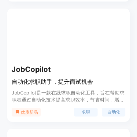
JobCopilot
自动化求职助手，提升面试机会
JobCopilot是一款在线求职自动化工具，旨在帮助求
职者通过自动化技术提高求职效率，节省时间，增加
面试机会。它通过人工智能技术，帮助用户自动搜索
求职
自动化
优质新品
和申请工作，跟踪申请进度，并提供AI简历和求职信
的构建服务。JobCopilot的背景是现代求职者需要面
对大量的职位申请，手动填写申请表既耗时又重复，
而JobCopilot通过自动化服务，简化了这一过程，帮