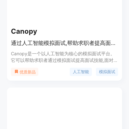
Canopy
通过人工智能模拟面试,帮助求职者提高面试技能
Canopy是一个以人工智能为核心的模拟面试平台。
它可以帮助求职者通过模拟面试提高面试技能,面对
Hirevue、Superday等不同形式的面试信心十足。
人工智能
模拟面试
优质新品
Canopy提供实时反馈和建议,指出求职者在面试中的
优劣势,从而帮助求职者针对性提升弱项。此
外,Canopy定价合理,定位明确,是求职者准备面试的
好帮手。