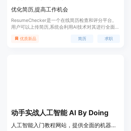
优化简历,提高工作机会
ResumeChecker是一个在线简历检查和评分平台。
用户可以上传简历,系统会利用AI技术对其进行全面分
析和评估,给出详细的反馈意见,帮助用户优化简历,以
简历
求职
优质新品
便在求职过程中脱颖而出。该平台提供的主要功能包
括:简历格式检查、关键词提示、语法纠错、面试技
巧指导等,可帮助用户避免简历中的常见错误,使其更
加专业和突出。ResumeChecker使用方便快捷,可显
著提升用户的求职竞争力。
动手实战人工智能 AI By Doing
人工智能入门教程网站，提供全面的机器学习与深度学习知识。