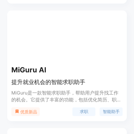
可以轻松地为产品加入人工智能,提升用户体验。
MiGuru AI
提升就业机会的智能求职助手
MiGuru是一款智能求职助手，帮助用户提升找工作
的机会。它提供了丰富的功能，包括优化简历、职位
推荐、面试准备等，并根据用户的需求进行个性化推
求职
智能助手
优质新品
荐。MiGuru适用于各种求职场景，无论是应届毕业
生还是职场人士都能受益。定价方面，MiGuru提供
免费和付费版本，付费版本提供更多高级功能。