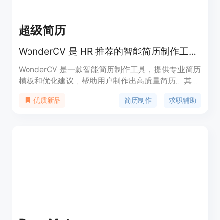
超级简历
WonderCV 是 HR 推荐的智能简历制作工具，提供专业中英文简历模板免费下载。
WonderCV 是一款智能简历制作工具，提供专业简历
模板和优化建议，帮助用户制作出高质量简历。其主
要优点在于人力资源专家设计的模板，智能纠错和简
简历制作
求职辅助
优质新品
历直推功能，以及 AI 算法匹配职位。WonderCV 定
位于为求职者提供简历制作工具和求职辅助服务。