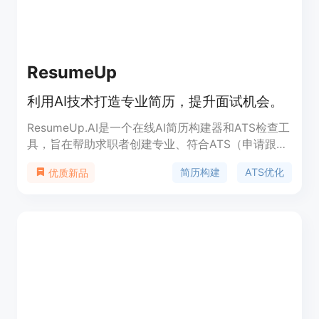
ResumeUp
利用AI技术打造专业简历，提升面试机会。
ResumeUp.AI是一个在线AI简历构建器和ATS检查工
具，旨在帮助求职者创建专业、符合ATS（申请跟踪
系统）要求的简历。产品通过AI技术提供简历模板选
简历构建
ATS优化
优质新品
择、内容编辑优化、实时预览和简历评分等功能，确
保用户简历在格式和内容上都能吸引招聘者的注意，
提高面试机会。产品背景信息显示，ResumeUp.AI
拥有超过20,000用户，提供多种语言支持，并以实
惠的价格提供专业服务。