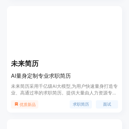
的面试回复率以及提供更多的面试机会。用户只需支
付每月20美元的费用即可获得更多面试机会。定位于
帮助用户提高求职成功率。
未来简历
AI量身定制专业求职简历
未来简历采用千亿级AI大模型,为用户快速量身打造专
业、高通过率的求职简历。提供大量由人力资源专家
设计的简历模板,结合AI生成,让简历在众多候选者中
求职简历
面试
优质新品
脱颖而出。主要功能包括:AI优化简历、职业模板、高
校模板、面试预测等,针对不同用户需求进行智能匹
配和生成,帮助用户以最佳形象展示自己。适用于求
职和职业转型的白领人士。