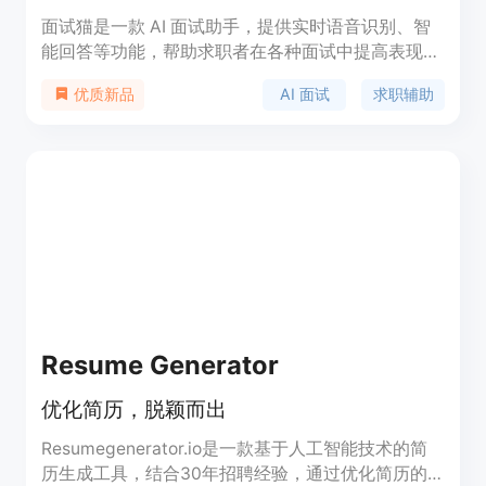
面试猫是一款 AI 面试助手，提供实时语音识别、智
能回答等功能，帮助求职者在各种面试中提高表现。
该产品支持多语言和主流面试平台，适合技术、产
AI 面试
求职辅助
优质新品
品、市场等各类岗位。面试猫以 AI 技术为基础，提
供个性化的面试准备和反馈，定价灵活，既有免费试
用也有付费套餐，定位为高效的求职辅助工具。
Resume Generator
优化简历，脱颖而出
Resumegenerator.io是一款基于人工智能技术的简
历生成工具，结合30年招聘经验，通过优化简历的