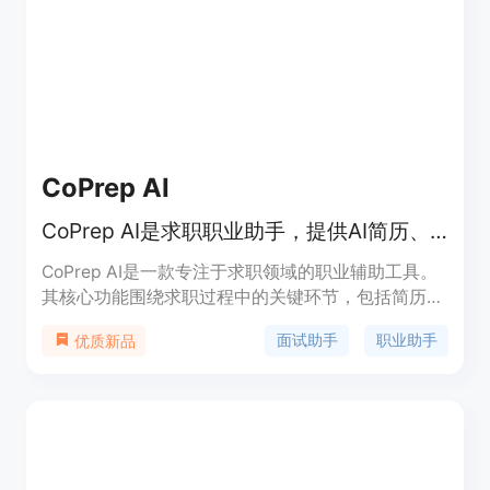
助用户专注于更重要的事情，如面试准备和职业发
展。
CoPrep AI
CoPrep AI是求职职业助手，提供AI简历、模拟面试和实时面试辅助。
CoPrep AI是一款专注于求职领域的职业辅助工具。
其核心功能围绕求职过程中的关键环节，包括简历优
化、面试准备和实时面试支持。该产品的主要优点在
面试助手
职业助手
优质新品
于利用人工智能技术，根据用户的简历、职位描述和
特定角色的最佳实践，提供个性化的建议和支持，帮
助用户在求职过程中表现更出色，获得更多工作机
会。产品定位为广大求职者，无论是技术岗位还是非
技术岗位的求职者都能从中受益。价格方面，提供免
费试用，在6月30日前注册可获得30个免费积分。