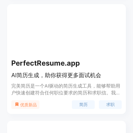
PerfectResume.app
AI简历生成，助你获得更多面试机会
完美简历是一个AI驱动的简历生成工具，能够帮助用
户快速创建符合任何职位要求的简历和求职信。我们
的算法能够通过简历优化，提高通过ATS筛选的机
简历
求职
优质新品
会，让你获得更多面试机会。平台提供多语言支持，
支持生成无限数量的简历和求职信。