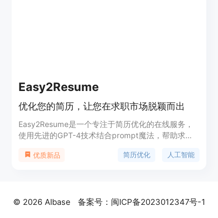
MiGuru定位于为用户提供全方位的求职帮助，让用
户能够更快速、更轻松地找到理想的工作。
Easy2Resume
优化您的简历，让您在求职市场脱颖而出
Easy2Resume是一个专注于简历优化的在线服务，
使用先进的GPT-4技术结合prompt魔法，帮助求职
者提升简历的专业度和吸引力。它提供免费、用户友
简历优化
人工智能
优质新品
好的服务，确保数据隐私，所有上传的文件在1小时
内物理删除。
© 2026 AIbase
备案号：闽ICP备2023012347号-1