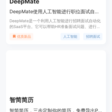
DeepMate
DeepMate使用人工智能进行职位面试自动化
DeepMate是一个利用人工智能进行招聘面试自动化
的SaaS平台。它可以帮助HR准备面试问题、进行面
试评估,最后生成面试反馈报告,大大提升招聘效率。
人工智能
招聘面试
优质新品
主要功能包括:智能面试问题生成、实时技能评估、
面试反馈生成。优势是减少重复劳动,节省时间成本,
提高招聘质量。采用订阅制定价,定位中大型企业招
聘团队。
智简简历
智简简历，三步定制你的简历，免费导出PDF，AI智能优化，专业模板，让求职更轻松。