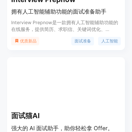
拥有人工智能辅助功能的面试准备助手
Interview Prepnow是一款拥有人工智能辅助功能的
在线服务，提供简历、求职信、关键词优化、
LinkedIn头衔、Twitter简介等多种功能。用户可以
面试准备
人工智能
优质新品
使用STAR方法进行面试答题练习，获取面试问题的
视频示范，浏览公司信息、工资水平、面试评价等多
种资讯。产品定位于帮助用户提升面试准备效率，提
供全方位的求职辅助服务。
面试猫AI
强大的 AI 面试助手，助你轻松拿 Offer。