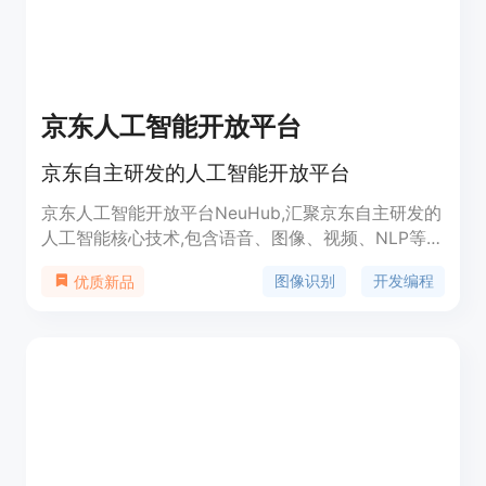
京东人工智能开放平台
京东自主研发的人工智能开放平台
京东人工智能开放平台NeuHub,汇聚京东自主研发的
人工智能核心技术,包含语音、图像、视频、NLP等技
术,通过平台向外开放,助力行业智能升级。平台还提
图像识别
开发编程
优质新品
供数据标注、模型开发、训练和发布等全流程服务,
以及创新应用案例,帮助企业实现智能化转型。