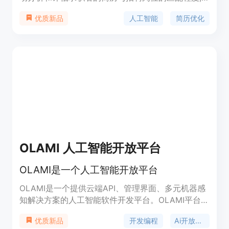
指出简历中的优势点和需要改进的地方,帮助求职者
人工智能
简历优化
优质新品
提升简历质量,在求职过程中脱颖而出。该产品采用
自然语言处理和机器学习技术,可以识别简历和职位
描述中的关键词,给出匹配度评分和建议,让用户可以
针对性地完善简历。它操作简单、评估快速,适合各
类求职者使用,是找工作必备的优质工具。
OLAMI 人工智能开放平台
OLAMI是一个人工智能开放平台
OLAMI是一个提供云端API、管理界面、多元机器感
知解决方案的人工智能软件开发平台。OLAMI平台具
有语音识别、自然语言理解、对话管理、语音合成等
开发编程
Ai开放平台
优质新品
语音AI技术,以及图像识别、语义理解等视觉AI技术,