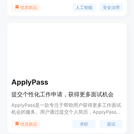
能创新发展的同时，有效防范和化解人工智能安全风
人工智能
安全治理
优质新品
险。该框架提出了包容审慎、确保安全，风险导向、
敏捷治理，技管结合、协同应对，开放合作、共治共
享等原则。它结合人工智能技术特性，分析风险来源
和表现形式，针对模型算法安全、数据安全和系统安
全等内生安全风险，以及网络域、现实域、认知域、
伦理域等应用安全风险，提出了相应的技术应对和综
合防治措施。
ApplyPass
提交个性化工作申请，获得更多面试机会
ApplyPass是一款专注于帮助用户获得更多工作面试
机会的服务。用户通过提交个人简历，ApplyPass会
代表用户每月提交200-400份个性化的工作申请，并
求职
面试
优质新品
且在首次使用时提供前100份工作申请免费。产品的
优势包括经过30多年的招聘经验的验证、获得更高