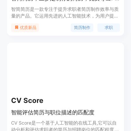
智简简历是一款专注于提升求职者简历制作效率与质
量的产品。它运用先进的人工智能技术，为用户提供
从模板选择到内容优化的一站式简历制作服务。通过
简历制作
求职
优质新品
智能分析职位要求，精准优化简历内容，突出求职者
的关键技能和经验，从而提高面试成功率。其主要优
点是操作简单、高效便捷，且提供多种免费模板和无
水印导出功能，满足不同求职场景的需求。该产品主
要面向求职者，尤其是初入职场的应届毕业生和有跳
槽需求的职场人士，帮助他们在激烈的求职竞争中脱
颖而出。
CV Score
智能评估简历与职位描述的匹配度
CV Score是一个基于人工智能的在线工具,它可以自
动分析和评估求职者的简历与招聘岗位的匹配程度,