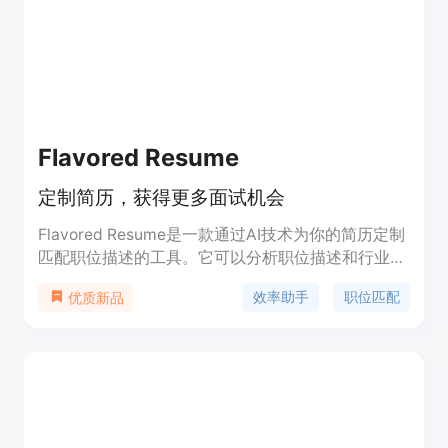
Flavored Resume
定制简历，获得更多面试机会
Flavored Resume是一款通过AI技术为你的简历定制
匹配职位描述的工具。它可以分析职位描述和行业趋
势，识别目标关键词，并重写你的简历以更好地符合
效率助手
职位匹配
优质新品
职位要求。此外，它还提供专业的简历格式化解决方
案，改善简历结构和可读性，使招聘人员常用的ATS
更好地读取简历。Flavored Resume拥有简洁易用的
界面和自助服务体验，你可以轻松地进行修改和调
整。