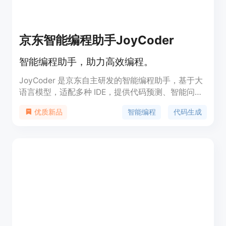
京东智能编程助手JoyCoder
智能编程助手，助力高效编程。
JoyCoder 是京东自主研发的智能编程助手，基于大
语言模型，适配多种 IDE，提供代码预测、智能问答
等功能。它能够提升开发人员的编程效率和代码质
智能编程
代码生成
优质新品
量，减少编程错误，降低修复问题的频率。该产品适
合各种开发者使用，特别是在快速开发和测试需求
中。随着智能编程的兴起，JoyCoder 为开发者提供
了一个高效、流畅的编程环境，满足其多样化需求。
产品定价方面，具体信息请联系售前顾问。