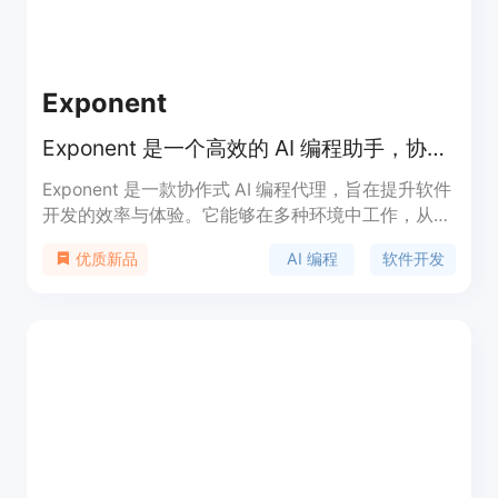
Exponent
Exponent 是一个高效的 AI 编程助手，协作完成软件工程任务。
Exponent 是一款协作式 AI 编程代理，旨在提升软件
开发的效率与体验。它能够在多种环境中工作，从代
码的探索到部署，能够帮助开发者自动化复杂的编程
AI 编程
软件开发
优质新品
任务，极大地减少重复性工作，提升团队生产力。
Exponent 的优点包括跨平台操作、便捷的用户界面
和强大的功能集，适合各种规模的开发团队使用。