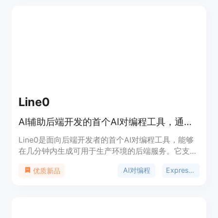
GPT-4来控制探索代理生成训练数据，即动作蓝图和
相应的可执行代码，在我们的实验环境OctoVerse中
进行训练。我们还收集反馈，以允许强化学习与环境
反馈（RLEF）的增强训练方案。通过一系列实验，
我们阐明了Octopus的功能并呈现了令人信服的结
果，提出的RLEF证明了提高代理决策的效果。通过
开源我们的模型架构、模拟器和数据集，我们希望激
发更多的创新并促进更广泛的体验AI社区中的协作应
用。
Line0
AI辅助后端开发的首个AI对编程工具，通过AI构建Express.js后端服务。
Line0是面向后端开发者的首个AI对编程工具，能够
在几分钟内生成可用于生产环境的后端服务。它支持
自然语言描述功能，遵循后端最佳实践，提供2种与
AI对编程
Express.js
优质新品
GitHub同步的方式，并具备热重载功能。