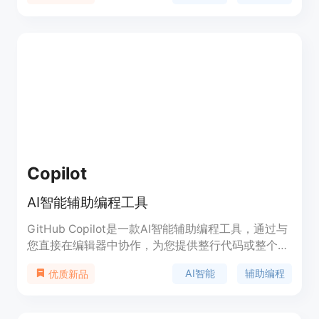
务流程，能快速精确地捕捉页面元素问题，并以
Markdown文件形式输出。产品背景是满足开发者在
与AI协作过程中更高效反馈问题的需求。该产品免费
使用，定位为提升AI辅助开发效率的工具。
Copilot
AI智能辅助编程工具
GitHub Copilot是一款AI智能辅助编程工具，通过与
您直接在编辑器中协作，为您提供整行代码或整个函
数的建议。它能够帮助您编写更好的代码，提高开发
AI智能
辅助编程
优质新品
效率。GitHub Copilot已被广泛采用并获得了全球的
信赖。它支持多种编程语言，包括JavaScript、
Python、TypeScript等。GitHub Copilot提供了丰