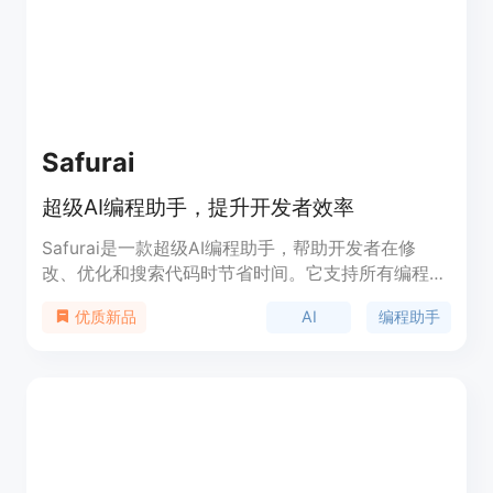
Safurai
超级AI编程助手，提升开发者效率
Safurai是一款超级AI编程助手，帮助开发者在修
改、优化和搜索代码时节省时间。它支持所有编程语
言，完全免费提供给Visual Studio Code用户。
AI
编程助手
优质新品
Safurai具有以下特点：1. 通过生成的代码为您提供信
息、建议和思路；2. 高亮代码并使用快捷键请求解
释、优化或单元测试；3. 可以对您的项目进行训练，
以提供极其准确的响应；4. 使用自然语言搜索您的项
目，快速找到所需的内容。