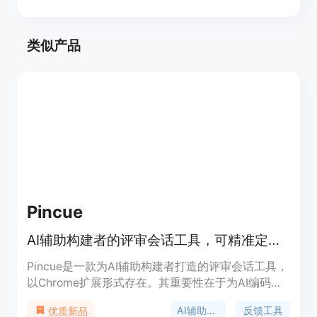
类似产品
Pincue
AI辅助构建者的评审会话工具，可精准定位元素反馈问题。
Pincue是一款为AI辅助构建者打造的评审会话工具，
以Chrome扩展形式存在。其重要性在于为AI编码代
理提供精确、结构化的反馈，让开发者能高效地与AI
AI辅助开发
反馈工具
优质新品
协作。主要优点包括无需脚本、无需设置、无繁琐票