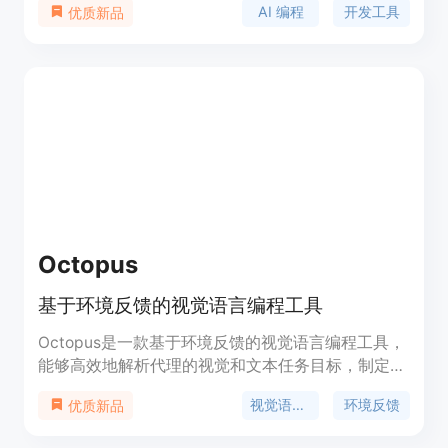
AI 编程
开发工具
优质新品
目。基础版仅需 $9.9，专业版 $599，满足不同用户
的需求。
Octopus
基于环境反馈的视觉语言编程工具
Octopus是一款基于环境反馈的视觉语言编程工具，
能够高效地解析代理的视觉和文本任务目标，制定复
杂的动作序列，并生成可执行代码。Octopus的设计
视觉语言编程
环境反馈
优质新品
允许代理处理广泛的任务，从模拟器中的日常琐事到
复杂视频游戏中的复杂交互。Octopus通过利用