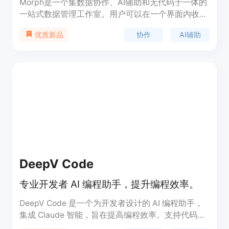
Morph是一个集数据协作、AI辅助和无代码于一体的
一站式数据管理工作室。用户可以在一个界面内收
集、存储和分析数据,同时拥有协作编辑、AI自动化等
协作
AI辅助
优质新品
强大功能,大大简化数据工作流程。
DeepV Code
专业开发者 AI 编程助手，提升编程效率。
DeepV Code 是一个为开发者设计的 AI 编程助手，
集成 Claude 智能，旨在提高编程效率。支持代码分
析、版本回滚和多设备同步，适合各种规模的开发项