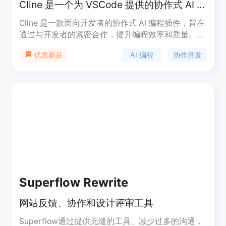
Cline 是一个为 VSCode 提供的协作式 AI 编程伙伴，助力开发者高效开发。
Cline 是一款面向开发者的协作式 AI 编程插件，旨在
通过与开发者的紧密合作，提升编程效率和质量。它
不仅能够生成代码，还能全面优化开发流程，从监控
AI 编程
协作开发
优质新品
开发环境到自动修复问题，全方位助力开发者。
Cline 采用开源模式，支持多种 AI 模型，用户可根据
需求选择合适的模型，确保开发过程的安全性和可控
性。其主要面向需要高效开发和优化编程流程的开发
者，无论是个人开发者还是企业团队，都能从中受
益。
Superflow Rewrite
网站反馈、协作和设计评审工具
Superflow通过提供无缝的工具、减少过多的沟通，