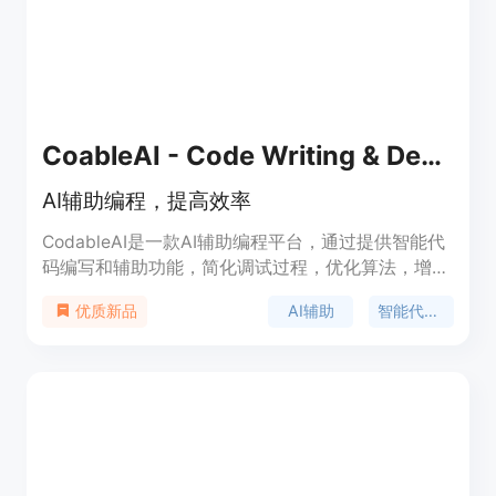
CoableAI - Code Writing & Debugging
AI辅助编程，提高效率
CodableAI是一款AI辅助编程平台，通过提供智能代
码编写和辅助功能，简化调试过程，优化算法，增强
协作能力，提高编码效率。无需预付费用，用户可通
AI辅助
智能代码编写
优质新品
过免费的计算积分体验我们的服务。欢迎注册我们的
私人测试版，彻底改变您的编码体验！