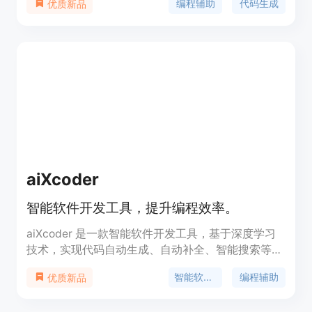
编程辅助
代码生成
优质新品
语言的特点，专为低延迟、高频率的使用场景进行了
优化，并支持诸如代码填充（FIM）、代码纠正和测
试生成等任务。Codestral 25.01在架构和分词器方
面进行了改进，代码生成和补全速度比前代产品快约
2倍，成为了同级别中编程任务的领导者，尤其在
FIM用例中表现突出。其主要优点包括高效的架构、
快速的代码生成能力以及对多种编程语言的精通，对
于提升开发者的编程效率具有重要意义。Codestral
25.01目前通过Continue.dev等IDE/IDE插件合作伙伴
向全球开发者推出，并支持本地部署，以满足企业对
于数据和模型驻留的需求。
aiXcoder
智能软件开发工具，提升编程效率。
aiXcoder 是一款智能软件开发工具，基于深度学习
技术，实现代码自动生成、自动补全、智能搜索等功
能，提升开发效率。其方法级代码生成、智能代码补
智能软件开发
编程辅助
优质新品
全等功能可帮助程序员提高工作效率。aiXcoder 支
持多种主流编程语言和 IDE，提供本地和云端两种模