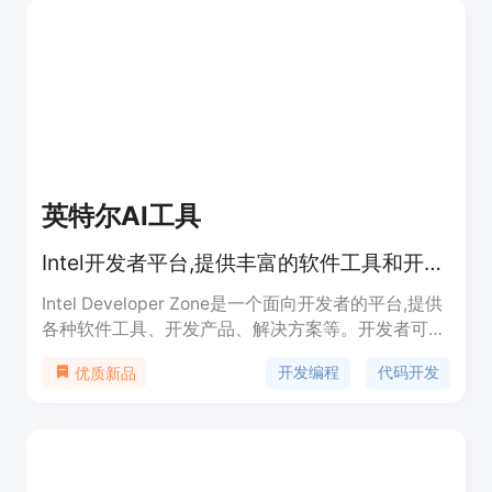
编写超过1000行代码，且代码修订简单易行。Jolt
AI的出现，旨在帮助开发团队提高生产力，减少开发
时间，提升代码质量。其主要面向需要处理复杂代码
库的企业开发团队，具体价格需根据企业需求定制。
英特尔AI工具
Intel开发者平台,提供丰富的软件工具和开发产品
Intel Developer Zone是一个面向开发者的平台,提供
各种软件工具、开发产品、解决方案等。开发者可以
探索各种工具和技术,连接其他开发者,管理自己的产
开发编程
代码开发
优质新品
品等。平台覆盖人工智能、云计算、边缘计算、游戏
开发、图形媒体处理等多个领域,提供代码示例、文
档、论坛等资源。