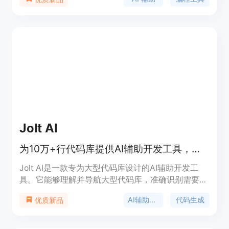
码，解决技术难题，提升编码效率。CodeBuddy 适
合各类开发者，尤其是需要高效编程和代码理解的专
业人士。该工具支持多种编程语言，适用于多种
IDE，具有广泛的应用场景。产品定位于提高编程效
率，减少重复性工作，提高代码质量，产品提供免费
使用选项。
Jolt AI
为10万+行代码库提供AI辅助开发工具，助力高效编程。
Jolt AI是一款专为大型代码库设计的AI辅助开发工
具。它能够理解并导航大型代码库，准确识别需要创
建、编辑、移动或删除的文件，并匹配现有代码风
AI辅助开发
代码生成
优质新品
格、模式和规范。通过生成可编辑的文件级计划，
Jolt AI确保代码的可预测性，并帮助开发者快速熟悉
新代码库。它可以在单个任务中修改超过10个文件并