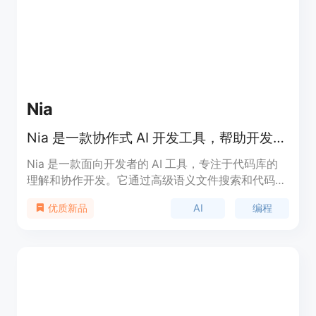
Nia
Nia 是一款协作式 AI 开发工具，帮助开发者理解代码库、构建自定义应用并优化工作流程。
Nia 是一款面向开发者的 AI 工具，专注于代码库的
理解和协作开发。它通过高级语义文件搜索和代码理
解能力，帮助开发者快速找到所需文件、理解代码结
AI
编程
优质新品
构，并通过 API 集成到现有工作流程中。Nia 的主要
优点包括高效理解代码库、简化新成员入职流程以及
强大的 API 集成能力。目前处于免费试用阶段，目标
是帮助开发者提高开发效率。