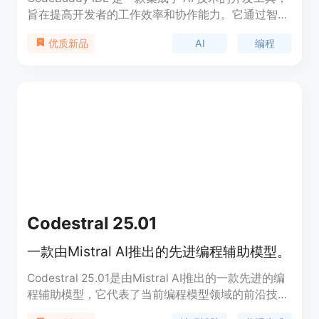
旨在提高开发者的工作效率和协作能力。它通过智能
代码补全、设计生成和无缝的后端集成，帮助开发者
AI
编程
优质新品
更快速地从设计到代码，并提供安全的开发环境。该
产品定位于专业开发者，具有 30 天的免费试用期，
之后提供付费订阅。
Codestral 25.01
一款由Mistral AI推出的先进编程辅助模型。
Codestral 25.01是由Mistral AI推出的一款先进的编
程辅助模型，它代表了当前编程模型领域的前沿技
术。该模型具有轻量级、快速以及精通80多种编程