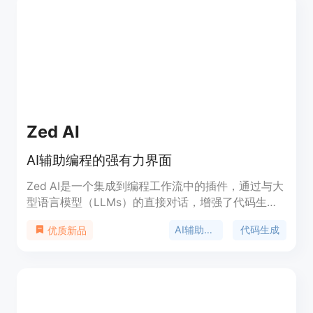
富的功能，如自动补全、代码生成、语法检查等，帮
助您更轻松地完成编程任务。GitHub Copilot还提供
了各种使用场景，包括开发新项目、改善现有代码、
解决编程难题等。定价方面，请参考官方网站获取详
细信息。
Zed AI
AI辅助编程的强有力界面
Zed AI是一个集成到编程工作流中的插件，通过与大
型语言模型（LLMs）的直接对话，增强了代码生
成、转换和分析的能力。它提供了多种交互方式，包
AI辅助编程
代码生成
优质新品
括助手面板、斜杠命令、内联助手和提示库，以提高
开发效率。Zed AI还支持多种LLMs提供商，允许开
发者根据需要选择不同的模型来提高开发效能。此
外，Zed AI提供了一个全新的托管服务，第一个月免
费使用，并配备了Anthropic API，专为快速转换现