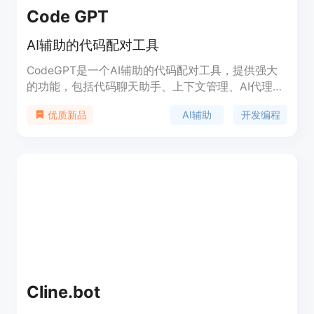
Code GPT
AI辅助的代码配对工具
CodeGPT是一个AI辅助的代码配对工具，提供强大
的功能，包括代码聊天助手、上下文管理、AI代理创
建、GitHub仓库同步和API访问等，可帮助开发人员
AI辅助
开发编程
优质新品
提高软件开发效率。产品定价为免费使用，并提供多
个AI服务提供商可供选择，包括OpenAI、Google、
Microsoft等。使用CodeGPT，您可以成为一个10倍
的开发人员，提升您的编码能力。
Cline.bot