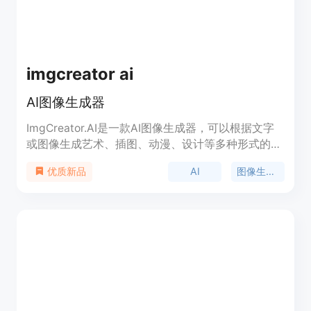
imgcreator ai
AI图像生成器
ImgCreator.AI是一款AI图像生成器，可以根据文字
或图像生成艺术、插图、动漫、设计等多种形式的图
像。它具有简单易用的界面，提供丰富的功能和优
AI
图像生成器
优质新品
势，适用于个人用户的创造力释放，也适用于专业人
士在工作中使用AI工具辅助创作。