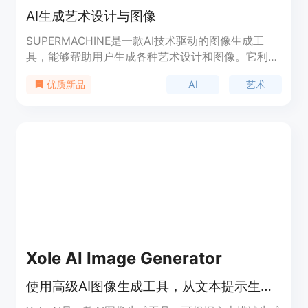
AI生成艺术设计与图像
SUPERMACHINE是一款AI技术驱动的图像生成工
具，能够帮助用户生成各种艺术设计和图像。它利用
最新的人工智能技术，为用户提供高质量的图像生成
AI
艺术
优质新品
服务。用户可以通过SUPERMACHINE轻松创建独特
的艺术作品，无论是用于设计、广告还是其他创意项
目，都能获得令人惊艳的效果。SUPERMACHINE还
提供丰富的功能，包括图像编辑、滤镜、特效等，让
用户可以个性化定制图像。此外，SUPERMACHINE
的定价灵活合理，用户可以根据自己的需求选择适合
的订阅计划或按需付费。无论是专业设计师、创意人
士还是普通用户，都可以通过SUPERMACHINE轻松
创作出令人印象深刻的艺术作品。
Xole AI Image Generator
使用高级AI图像生成工具，从文本提示生成令人惊叹的AI图像或转换现有图像。