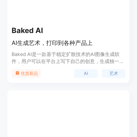
Baked AI
AI生成艺术，打印到各种产品上
Baked AI是一款基于稳定扩散技术的AI图像生成软
件，用户可以在平台上写下自己的创意，生成独一无
二的艺术品，并将其打印到各种产品上，包括咖啡
AI
艺术
优质新品
杯、手机壳、T恤等等。Baked AI的优势在于每个用
户都可以获得独一无二的艺术品，同时产品种类丰
富，用户可以选择自己喜欢的产品进行打印。Baked
AI的定价根据产品种类和尺寸不同而有所不同，具体
价格请参考官方网站。Baked AI的目标用户是喜欢艺
术和创意的人群，同时也适合作为礼物送给朋友和家
人。