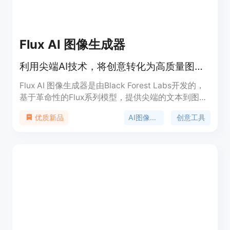
Flux AI 图像生成器
利用尖端AI技术，将创意转化为高质量图像。
Flux AI 图像生成器是由Black Forest Labs开发的，
基于革命性的Flux系列模型，提供尖端的文本到图像
技术。该产品通过其120亿参数的模型，能够精确解
AI图像生成
创意工具
优质新品
读复杂的文本提示，创造出多样化、高保真的图像。
Flux AI 图像生成器不仅适用于个人艺术创作，也可
用于商业应用，如品牌视觉、社交媒体内容等。它提
供三种不同的版本以满足不同用户的需求：Flux
Pro、Flux Dev和Flux Schnell。