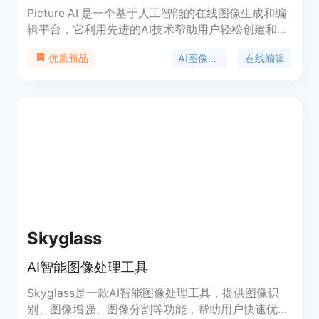
Picture AI 是一个基于人工智能的在线图像生成和编
辑平台，它利用先进的AI技术帮助用户轻松创建和优
化图像。该平台的主要优点是操作简单、功能多样且
AI图像生成
在线编辑
优质新品
完全在线，无需下载或安装任何软件。它适用于各种
用户，包括设计师、摄影师、普通用户等，能够满足
从创意设计到日常图像处理的多种需求。目前该平台
提供免费试用，用户可以根据自己的需求选择不同的
功能和服务。
Skyglass
AI智能图像处理工具
Skyglass是一款AI智能图像处理工具，提供图像识
别、图像增强、图像分割等功能，帮助用户快速优化