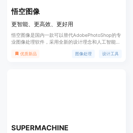
悟空图像
更智能、更高效、更好用
悟空图像是国内一款可以替代AdobePhotoShop的专
业图像处理软件，采用全新的设计理念和人工智能算
法，让每个用户都能快速上手、快速出图。悟空图像
图像处理
设计工具
优质新品
不仅是国内首款支持50亿像素级超大图片处理，双
向兼容PS文件格式，更支持全平台运行。悟空图像
提供海量素材与模板，让你的创作不再从“0”开始；
多达一百多种各类画笔，让创意设计更加得心应手；
超多种组合特色功能，能够准确高效地实现用户办公
需求。悟空图像圆你一个“创意设计大师”的梦，即
使“0”基础，也能创作出专业级的效果！
SUPERMACHINE