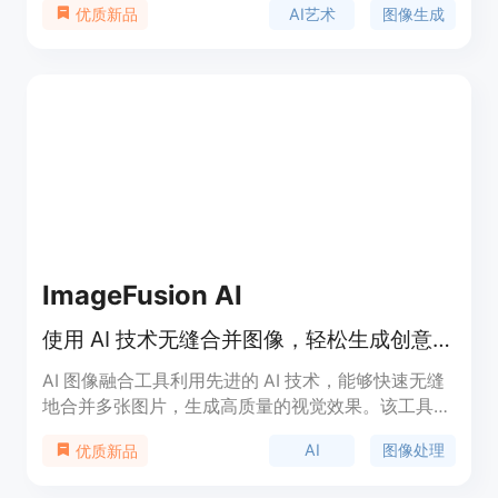
AI艺术
图像生成
优质新品
Instagram、Twitter等平台上生成创意营销图片，使
您的内容创作脱颖而出。功能包括无限创意、自定义
图像风格、一键生成、互动艺术、高质量输出、有趣
实验、创意启发、提高工作效率、社区分享、持续更
新。
ImageFusion AI
使用 AI 技术无缝合并图像，轻松生成创意艺术。
AI 图像融合工具利用先进的 AI 技术，能够快速无缝
地合并多张图片，生成高质量的视觉效果。该工具适
合数字艺术家、营销人员和摄影师等专业人士使用。
AI
图像处理
优质新品
定价方面，提供多个套餐，包括免费和付费版本，以
满足不同用户的需求。