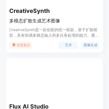
CreativeSynth
多模态扩散生成艺术图像
CreativeSynth是一款创新的统一框架，基于扩散模
型，具有协调多模态输入和多任务处理的能力。通过
将多模态特征与定制的注意力机制相结合，
艺术
图像生成
优质新品
CreativeSynth实现了将现实语义内容导入艺术领
域，通过反演和实时风格转换精确操纵图像风格和内
容，同时保持原始模型参数的完整性。严格的定性和
定量评估凸显了CreativeSynth在增强艺术图像的保
真度方面的优势，并保留了它们固有的美学本质。通
过弥合生成模型与艺术精髓之间的鸿沟，
CreativeSynth成为定制数字调色板。
Flux AI Studio