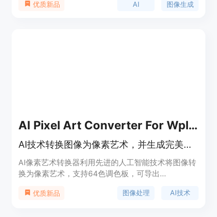
AI
图像生成
优质新品
到毫秒级，避免了传统生成的等待时间。同时，模型
通过强化学习算法与人类美学知识的结合，提升了图
像的真实感和细节表现，适合设计师、创作者等专业
用户使用。
AI Pixel Art Converter For Wplace
AI技术转换图像为像素艺术，并生成完美文字图像。
AI像素艺术转换器利用先进的人工智能技术将图像转
换为像素艺术，支持64色调色板，可导出
PNG/JSON/CSV格式。该产品提供专业模板，广泛
图像处理
AI技术
优质新品
应用于社交媒体营销、产品推广等领域。