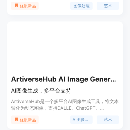
有提示的AI艺术。不用担心繁琐的网站图片生成步
图像处理
艺术
优质新品
骤，只需输入提示，点击生成，几秒钟搞定。
ArtiverseHub AI Image Generator
AI图像生成，多平台支持
ArtiverseHub是一个多平台AI图像生成工具，将文本
转化为动态图像，支持DALLE、ChatGPT、
Leonardo AI、Stability AI等多个平台。用户可以根
AI图像生成
艺术
优质新品
据自己的创意选择合适的平台生成高质量的图像。
ArtiverseHub提供个性化的体验，用户可以无缝切