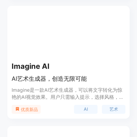
换平台，实现他们的艺术愿景。
Imagine AI
AI艺术生成器，创造无限可能
Imagine是一款AI艺术生成器，可以将文字转化为惊
艳的AI视觉效果。用户只需输入提示，选择风格，
Imagine就能将您的想法变为现实。除此之外，
AI
艺术
优质新品
Imagine还提供了多种AI图像生成工具，让用户探索
无限的创作可能性。