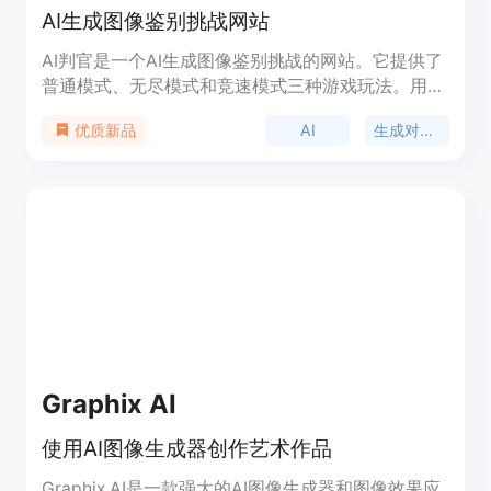
AI生成图像鉴别挑战网站
AI判官是一个AI生成图像鉴别挑战的网站。它提供了
普通模式、无尽模式和竞速模式三种游戏玩法。用户
可以通过不同难度的游戏来提高自己分辨真实图片和
AI
生成对抗网络
优质新品
AI生成图片的能力。该网站提供大量高质量的真实图
片和AI生成图片作为判别素材。它的出现是对近期AI
生成图片技术的一个回应,旨在提高公众的媒体识读
能力。
Graphix AI
使用AI图像生成器创作艺术作品
Graphix AI是一款强大的AI图像生成器和图像效果应