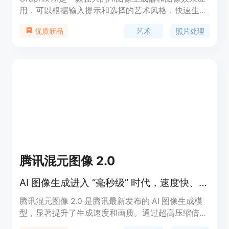
用，可以根据输入提示和选择的艺术风格，快速生成
数字艺术和令人惊叹的照片作品。功能包括文字生成
艺术
照片处理
优质新品
图像、图片生成图片、头像生成、照片增强、对象清
除、背景替换、图像扩展等。定位于为用户提供便捷
的艺术创作工具，具有广泛的应用场景。
腾讯混元图像 2.0
AI 图像生成进入 “毫秒级” 时代，速度快、质量高。
腾讯混元图像 2.0 是腾讯最新发布的 AI 图像生成模
型，显著提升了生成速度和画质。通过超高压缩倍率
的编解码器和全新扩散架构，使得图像生成速度可达