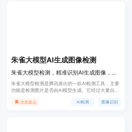
朱雀大模型AI生成图像检测
朱雀大模型检测，精准识别AI生成图像，助力内容真实性鉴别。
朱雀大模型检测是腾讯推出的一款AI检测工具，主要
功能是检测图片是否由AI模型生成。它经过大量自然
图片和生成图片的训练，涵盖摄影、艺术、绘画等内
AI检测
图像识别
优质新品
容，可检测多类主流文生图模型生成图片。该产品具
有高精度检测、快速响应等优点，对于维护内容真实
性、打击虚假信息传播具有重要意义。目前暂未明确
其具体价格，但从功能来看，主要面向需要进行内容
审核、鉴别真伪的机构和个人，如媒体、艺术机构