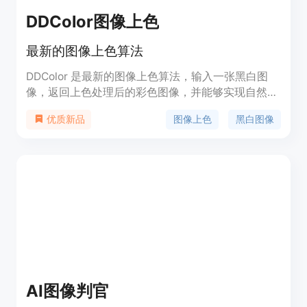
DDColor图像上色
最新的图像上色算法
DDColor 是最新的图像上色算法，输入一张黑白图
像，返回上色处理后的彩色图像，并能够实现自然生
动的上色效果。 该模型为黑白图像上色模型，输入
图像上色
黑白图像
优质新品
一张黑白图像，实现端到端的全图上色，返回上色处
理后的彩色图像。 模型期望使用方式和适用范围：
该模型适用于多种格式的图像输入，给定黑白图像，
生成上色后的彩色图像；给定彩色图像，将自动提取
灰度通道作为输入，生成重上色的图像。
AI图像判官