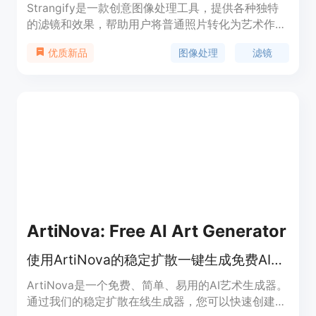
Strangify是一款创意图像处理工具，提供各种独特
的滤镜和效果，帮助用户将普通照片转化为艺术作
品。它拥有用户友好的界面和强大的编辑功能，同时
图像处理
滤镜
优质新品
支持批量处理和高清输出。无论是个人用户还是专业
摄影师，都能通过Strangify轻松实现想象中的图像
效果。定价灵活，有免费试用版和付费订阅版可供选
择。
ArtiNova: Free AI Art Generator
使用ArtiNova的稳定扩散一键生成免费AI艺术
ArtiNova是一个免费、简单、易用的AI艺术生成器。
通过我们的稳定扩散在线生成器，您可以快速创建带