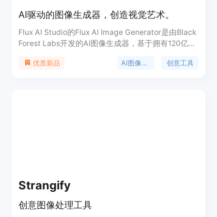
AI驱动的图像生成器，创造视觉艺术。
Flux AI Studio的Flux AI Image Generator是由Black
Forest Labs开发的AI图像生成器，基于拥有120亿参
数的Flux模型，能够将文本描述转换为高质量的图
AI图像生成
创意工具
优质新品
像。它代表了AI图像生成技术的最新突破，提供从照
片般逼真的渲染到抽象艺术的多样化风格，满足从个
人艺术创作到商业应用的广泛需求。
Strangify
创意图像处理工具