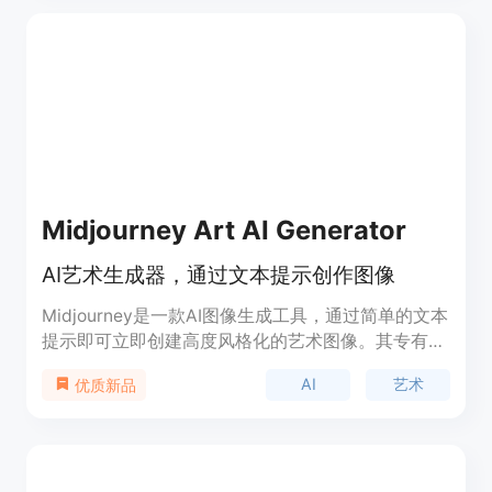
Midjourney Art AI Generator
AI艺术生成器，通过文本提示创作图像
Midjourney是一款AI图像生成工具，通过简单的文本
提示即可立即创建高度风格化的艺术图像。其专有算
法可以生成非常详细和逼真的图像，具有梦幻般的质
AI
艺术
优质新品
感。Midjourney的关键特点包括直观的基于文本的界
面、定期更新的模型以不断提高图像质量、用于精细
调整图像的强大编辑工具以及提供具体生成配额和功
能的灵活订阅计划。凭借其用户友好的提示系统、不