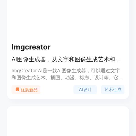
断发展的技术和与其他AI艺术生成器相比的独特美
学，Midjourney迅速成为最受欢迎的平台之一，轻松
创建独特的AI生成艺术品。
Imgcreator
AI图像生成器，从文字和图像生成艺术和图片
ImgCreator.AI是一款AI图像生成器，可以通过文字
和图像生成艺术、插图、动漫、标志、设计等。它使
用专有技术将您的想象力变成现实。该产品具有简单
AI设计
艺术生成
优质新品
易用的界面，可免费生成图像，提供高质量的设计素
材。无论是个人使用、创意娱乐还是专业设计师，都
能在ImgCreator.AI上找到所需。