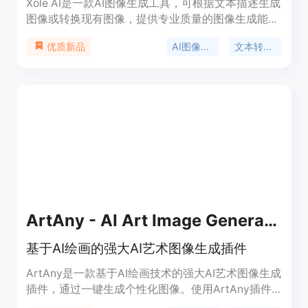
Xole AI是一款AI图像生成工具，可根据文本描述生成
图像或转换现有图像，提供专业质量的图像生成能
力。Xole AI具有双重功能，让用户可以从文本提示生
AI图像生成
文本转图像
优质新品
成图像或对现有图片进行转换，以实现创意设计和艺
术照片。
ArtAny - AI Art Image Generator
基于AI绘画的强大AI艺术图像生成插件
ArtAny是一款基于AI绘画技术的强大AI艺术图像生成
插件，通过一键生成个性化图像。使用ArtAny插件
的强大AI技术，在微信公众号、小红书、抖音、