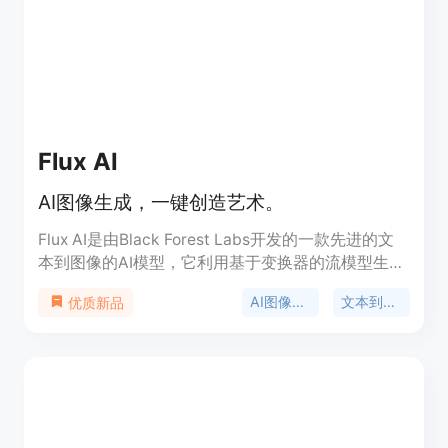
Flux AI
AI图像生成，一键创造艺术。
Flux AI是由Black Forest Labs开发的一款先进的文
本到图像的AI模型，它利用基于变换器的流模型生成
高质量的图像。该技术的主要优点包括卓越的视觉质
AI图像生成
文本到图像
优质新品
量、对提示的严格遵循、尺寸/比例的多样性、排版
和输出多样性。Flux AI提供三种变体：FLUX.1
[pro]、FLUX.1 [dev]和FLUX.1 [schnell]，分别针对
不同的使用场景和性能水平。Flux AI致力于让尖端AI
技术对每个人都可及，通过提供FLUX.1 [schnell]作
为免费开源模型，确保个人、研究人员和小开发者能
够无财务障碍地受益于先进的AI技术。