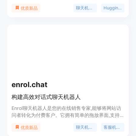
管的多个开源模型，创建自定义的聊天机器人，适用
聊天机器人
HuggingFace
优质新品
于多个领域。
enrol.chat
构建高效对话式聊天机器人
Enrol聊天机器人是您的在线销售专家,能够将网站访
问者转化为付费客户。它拥有简单的拖放界面,支持
通过API与后端系统集成,可以通过网页、Facebook
聊天机器人
客服机器人
优质新品
Messenger以及Telegram进行全方位沟通,实现24小