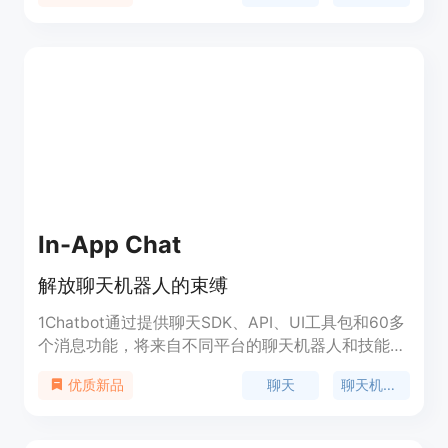
变客户支持，提高效率，同时为客户提供更好的体
验。
In-App Chat
解放聊天机器人的束缚
1Chatbot通过提供聊天SDK、API、UI工具包和60多
个消息功能，将来自不同平台的聊天机器人和技能融
合在一个界面中。无需为用户与机器人的交互构建前
聊天
聊天机器人
优质新品
端，也无需局限于使用单个自然语言理解（NLU）
库。1Chatbot能够结合多个NLUs，快速开发，保持
未来的可扩展性。价格从免费开始。