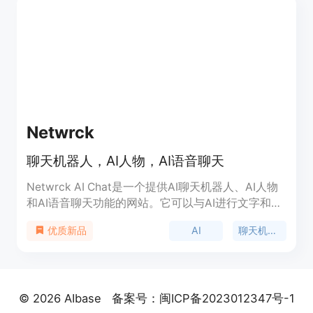
Netwrck
聊天机器人，AI人物，AI语音聊天
Netwrck AI Chat是一个提供AI聊天机器人、AI人物
和AI语音聊天功能的网站。它可以与AI进行文字和语
音交流，具有多种语音和字符生成模式。Netwrck AI
AI
聊天机器人
优质新品
Chat可以用于各种场景，如娱乐、学习、工作等。它
通过AI技术实现了智能对话和语音识别功能，让用户
可以与AI进行有趣和实用的交互。
© 2026 AIbase
备案号：闽ICP备2023012347号-1