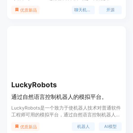
GPT-4 作为评判者表明，Vicuna-13B 在超过 90％
聊天机器人
开源
优质新品
的情况下达到了 OpenAI ChatGPT 和 Google Bard
的 90％* 质量，并在超过 90％* 的情况下胜过
LLaMA 和 Stanford Alpaca 等其他模型。Vicuna-
13B 的训练成本约为 300 美元。代码和模型权重以
及在线演示均可供非商业使用。
LuckyRobots
通过自然语言控制机器人的模拟平台。
LuckyRobots是一个致力于使机器人技术对普通软件
工程师可用的模拟平台，通过自然语言控制机器人执
行任务，无需依赖ROS和物理硬件。平台提供了虚拟
机器人
AI模型
优质新品
环境、物理模拟和多摄像头输入，支持用户部署和测