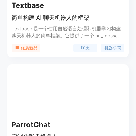
Textbase
简单构建 AI 聊天机器人的框架
Textbase 是一个使用自然语言处理和机器学习构建
聊天机器人的简单框架。它提供了一个 on_message
函数的接口，用户只需实现这个函数，Textbase 会
聊天
机器学习
优质新品
处理其他的事情。用户可以使用任何模型、库、向量
数据库和 API。未来还会推出 PyPI 包、通过
textbase deploy 进行简单的 Web 部署、SMS 集成
以及其他模型的原生集成。
ParrotChat