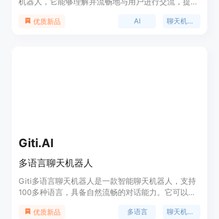
机器人，它能够理解并流畅地与用户进行交流，提供
信息查询、日常咨询、技术支持等服务。这款产品通
AI
聊天机器人
优质新品
过模仿人类的对话方式，为用户提供了一个直观、便
捷的交互体验。它主要的优点包括快速响应、高准确
率的语义理解以及个性化的服务体验。Ai Chat机器
人Plus适用于需要快速、智能对话解决方案的个人和
企业用户。
Giti.AI
多语言聊天机器人
Giti多语言聊天机器人是一款智能聊天机器人，支持
100多种语言，具备自然流畅的对话能力。它可以理
解您的母语并与您进行智能对话。无论您想聊天、咨
多语言
聊天机器人
优质新品
询问题还是寻求娱乐，Giti都能为您提供准确、有趣