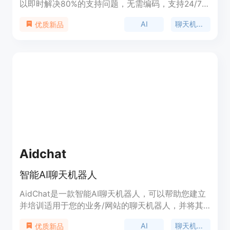
以即时解决80%的支持问题，无需编码，支持24/7支
持，支持多语言，5分钟内实施。
AI
聊天机器人
优质新品
Aidchat
智能AI聊天机器人
AidChat是一款智能AI聊天机器人，可以帮助您建立
并培训适用于您的业务/网站的聊天机器人，并将其
发布给全世界使用。这些聊天机器人可以回答与您的
AI
聊天机器人
优质新品
业务相关的任何问题。通过使用AidChat，您可以转