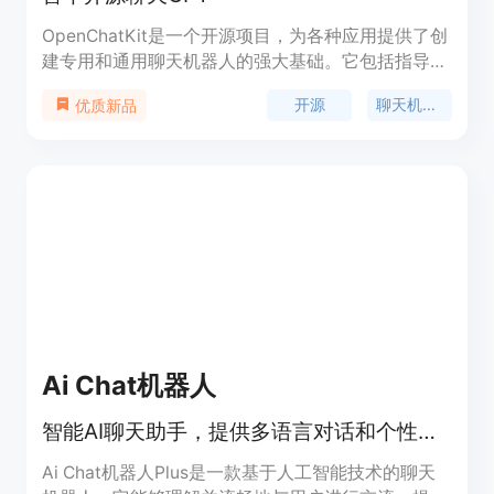
OpenChatKit是一个开源项目，为各种应用提供了创
建专用和通用聊天机器人的强大基础。它包括指导调
优的大型语言模型、自定义调优模板、可扩展的检索
开源
聊天机器人
优质新品
系统、内容过滤模型等。OpenChatKit可以处理对
话、问答、分类、提取、摘要等各种自然语言任务。
它基于Together、LAION和Ontocord创建的OIG-
43M数据集进行训练。
Ai Chat机器人
智能AI聊天助手，提供多语言对话和个性化服务。
Ai Chat机器人Plus是一款基于人工智能技术的聊天