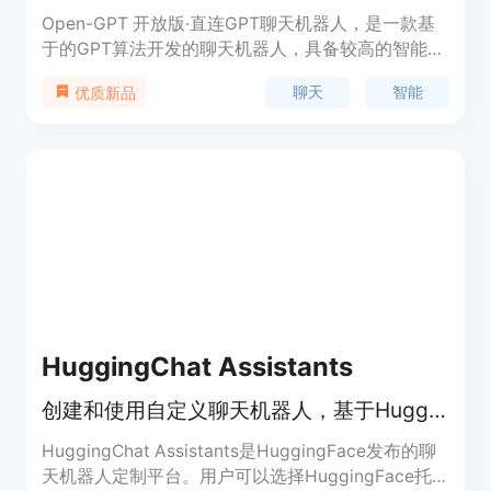
Open-GPT 开放版·直连GPT聊天机器人，是一款基
于的GPT算法开发的聊天机器人，具备较高的智能度
和语言理解能力，可以进行智能问答、闲聊、教育咨
聊天
智能
优质新品
询等多种交互，为用户提供更加便利和快捷的服务。
系统聊天记录不会被上传到第三方服务器，用户的隐
私得到了更好的保护。
HuggingChat Assistants
创建和使用自定义聊天机器人，基于HuggingFace的开源模型。
HuggingChat Assistants是HuggingFace发布的聊
天机器人定制平台。用户可以选择HuggingFace托