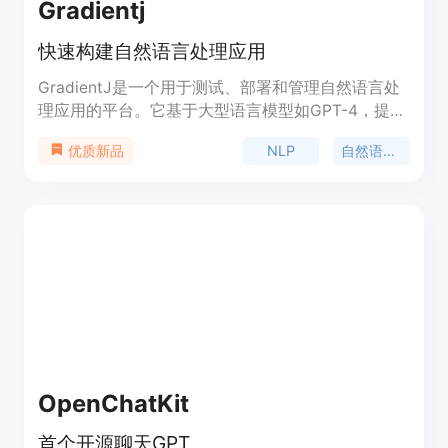
Gradientj
快速构建自然语言处理应用
GradientJ是一个用于测试、部署和管理自然语言处
理应用的平台。它基于大型语言模型如GPT-4，提供
快速构建NLP应用的能力。用户可以使用GradientJ
NLP
自然语言处理
优质新品
开发自定义的文本生成、问答系统、聊天机器人等
NLP应用。GradientJ提供简单易用的接口和工具，
让开发者能够快速上手并实现自己的用例。定价方案
灵活，适合个人开发者和企业用户。
OpenChatKit
首个开源聊天GPT