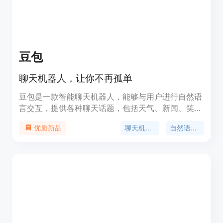
豆包
聊天机器人，让你不再孤单
豆包是一款智能聊天机器人，能够与用户进行自然语
言交互，提供各种聊天话题，包括天气、新闻、笑
话、音乐等。豆包还能够根据用户的喜好和习惯，推
聊天机器人
自然语言交互
优质新品
荐相关的内容和服务。豆包是你的私人聊天助手，让
你不再孤单。