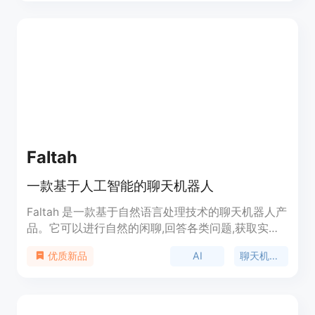
时不间断的客户服务、销售渠道构建,大大节省人力
成本。
Faltah
一款基于人工智能的聊天机器人
Faltah 是一款基于自然语言处理技术的聊天机器人产
品。它可以进行自然的闲聊,回答各类问题,获取实时
信息,提供娱乐服务等。核心优势是可交流的语言数
AI
聊天机器人
优质新品
量多,回答质量高,支持多种使用场景,且不断迭代升
级。适合个人及企业客户使用。