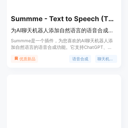
Summme - Text to Speech (TTS) for AI Chatbots
为AI聊天机器人添加自然语言的语音合成功能
Summme是一个插件，为您喜欢的AI聊天机器人添
加自然语言的语音合成功能。它支持ChatGPT、
Bard、Bing Chat、Claude.ai等多个聊天机器人平
语音合成
聊天机器人
优质新品
台。您可以自动或手动将聊天机器人的回复转换为语
音，享受更加自然的语音交流体验。Summme提供
多种语音音调和语言选择，支持调节语速，还可以根
据您的名字进行个性化问候。完全免费且无需注册。
尝试Summme，为您的聊天机器人增添声音。