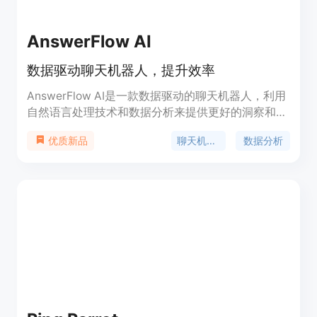
AnswerFlow AI
数据驱动聊天机器人，提升效率
AnswerFlow AI是一款数据驱动的聊天机器人，利用
自然语言处理技术和数据分析来提供更好的洞察和自
动化。它能够连接数据源并根据您的数据训练定制的
聊天机器人
数据分析
优质新品
ChatGPT机器人，实现无代码构建、无限量定制和高
效的对话交互。