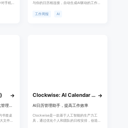
少对手机等
与你的日历相连接，自动生成AI驱动的工作周
力和生产
报，为你节省时间。你可以免费使用Google账
疗法和意
号注册并获得每周摘要报告。InSummary能够
工作周报
AI
户建立健
总结你的活动，帮助你轻松地确定和向经理以
个性化的
及远程团队成员传达你的工作重点，不再浪费
以及数据
时间更新你的工作状态。它提供自动化的每周
让用户在数
报告，注册不到30秒即可立即获得信息丰富且
更健康、
个性化的报告，然后每周都会将报告发送到你
的收件箱，非常简单。InSummary智能地对你
的工作流进行分类和上下文化处理，让你了解
自己花费时间的地方，并指导你应该更多地投
入在哪里。它还支持定制化和轻松共享，简化
了向团队和经理分享你的进展，节省了80%的
工作量。只需复制、粘贴和微调，几分钟内就
能得到更好的工作状态更新。InSummary，版
权所有，保留所有权利。
)
Clockwise: AI Calendar & Scheduling Assistant
一款可高度自定义的书签桌面化管理工具
AI日历管理助手，提高工作效率
义的书签桌
Clockwise是一款基于人工智能的生产力工
大文件
具，通过优化个人和团队的日程安排，创造出
天气、日
更多工作日的时间。作为一个日程安排助手，