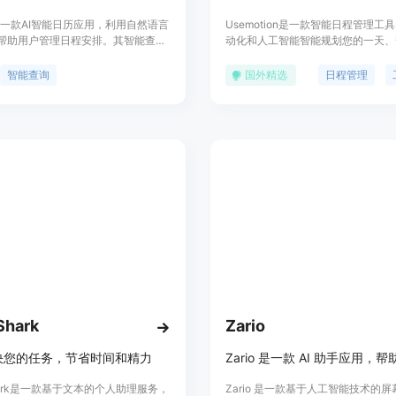
l是一款AI智能日历应用，利用自然语言
Usemotion是一款智能日程管理工
帮助用户管理日程安排。其智能查
动化和人工智能智能规划您的一天、
调度和智能时区处理功能，使日程管
和建立完美的待办事项清单，提高工
高效。Neocal还提供与Google日
Usemotion可以自动构建您的日程
智能查询
国外精选
日程管理
连接，支持多账户管理。
优先处理工作，自动重新安排未完成
确保您按时完成任务。Usemotion
日历、自动任务管理、自动项目管理
度等功能。Usemotion适用于个人
以帮助您更好地管理时间、提高工作
轻压力，享受生活。
Shark
Zario
决您的任务，节省时间和精力
hark是一款基于文本的个人助理服务，
Zario 是一款基于人工智能技术的