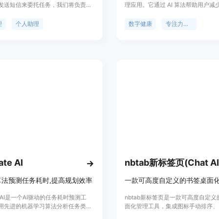
发送短信来委托任务，我们将负责从
理应用。它通过 AI 算法帮助用户减
到研究等一切事项。我们通过实时更
电子设备的过度依赖，从而提升专注
任务管理，为您节省时间和精力。加
力。该产品结合了心理学、认知行为
理
个人助理
数字健康
专注力提升
服务，让您的生活更加便利。
志科学的最新研究成果，旨在帮助用
康的数字生活习惯。其主要优点包括
时间管理方案、强大的应用屏蔽功能
驱动的用户反馈。Zario 的目标是
字时代更好地掌控自己的时间，享受
更有意义的生活。
ate AI
nbtab新标签页(Chat AI
算法预测任务耗时,提高规划效率
ate AI是一个AI驱动的任务耗时预测工
nbtab新标签页是一款可高度自定
用先进的机器学习算法分析任务类型
面化管理工具，集成图标手动排序、
度,给出高精度的耗时预测,帮助用户
夹、动态壁纸，并提供了Chat AI、