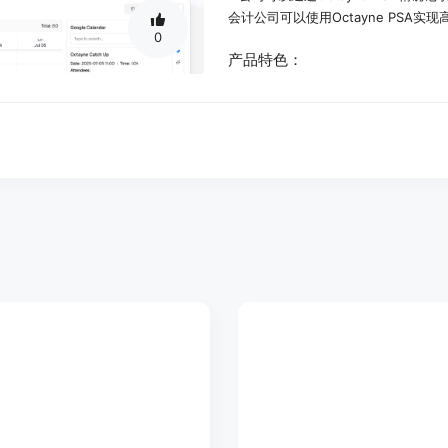
会计公司可以使用Octayne PS
0
产品特色：
AI技术加速精确的时间跟踪和费用记
智能工具自动化时间记录和费用。
实时监控项目表现数据的报告和分析
AI工具增强工作效率。
直接从Outlook、Google Calend
将简短的条目转化为完整的叙述。
自动将项目备注转换为时间记录。
统一的解决方案，包括时间跟踪、费
使用教程：
在Octayne PSA官网注册账号。
设置个人或团队时间跟踪和费用管理
使用内置AI工具进行时间记录和费用
监控实时报告和分析数据。
根据数据优化项目运营和账单流程。