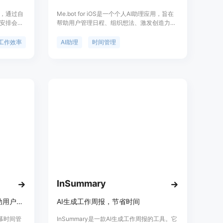
具，通过自
Me.bot for iOS是一个个人AI助理应用，旨在
安排会议
帮助用户管理日程、组织想法、激发创造力和
作效率。
保存记忆。在快节奏的现代生活中，Me.bot通
安排，自动
过其精准的时间管理、智能提醒、深入的输入
工作效率
AI助理
时间管理
的工作，
分析、思想归档和根据您的需求量身定制的建
还提供智能
议，减轻了用户的心理负担。它能够将碎片化
和会议调
的信息组织成连贯的想法，并提供独特的灵
和团队，可
感。无论是忙碌的专业人士、创意思考者还是
效率、减
介于两者之间的人，Me.bot for iOS都提供了
一系列功能来简化您的日常。
InSummary
Zario 是一款 AI 助手应用，帮助用户减少屏幕使用时间，提升专注力和生产力。
AI生成工作周报，节省时间
屏幕时间管
InSummary是一款AI生成工作周报的工具。它