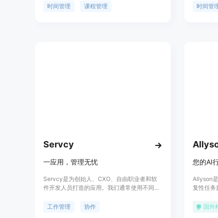
并将其同步到日历中，帮助学生避免错过截止
更好地规
时间管理
课程管理
时间管
日期。其主要优点包括高效的时间管理、自动
软件开发
化的任务提取和强大的日历集成功能。产品主
有用户友
要面向学生群体，旨在提高学习效率和组织能
用。
力。它提供免费试用选项，适合希望优化学习
计划的学生使用。
Servcy
Allys
一应用，管理无忧
Servcy是为创始人、CXO、自由职业者和软
Allys
件开发人员打造的应用。我们通常使用不同的
复性任务
软件来管理工作日，但如果您可以在一个地方
户的日常
掌控所有工具呢？Servcy帮助您在一个地方查
Allys
工作管理
协作
国外
看、分析和完成所有工作。
工作时间