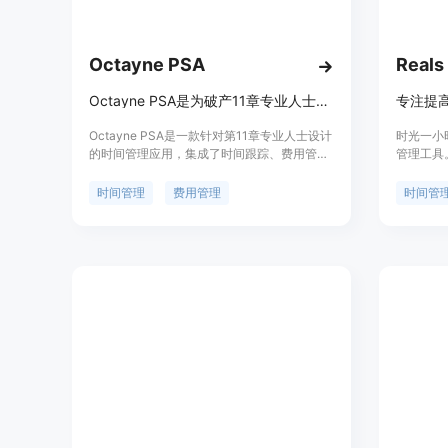
Octayne PSA
Reals
Octayne PSA是为破产11章专业人士设计的时间管理应用。
专注提
Octayne PSA是一款针对第11章专业人士设计
时光一小
的时间管理应用，集成了时间跟踪、费用管理
管理工具
和账单，旨在提高效率、缩短发票周期，并通
能，帮助
过更专注、更有利可图的工作推动收入增长。
时光一小
时间管理
费用管理
时间管
助用户更
时还支持
和管理时
合个人用
理，还是
选择。