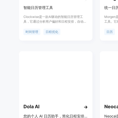
智能日历管理工具
统一日
Clockwise是一款AI驱动的智能日历管理工
Morg
具，它通过分析用户偏好和日程安排，自动优
工具。它
化日程，减少会议安排的时间，提高工作效
帮助你更
率。产品背景信息显示，Clockwise由拥有多
Window
时间管理
日程优化
日历
年技术积累的团队开发，每天分析超过1600万
台，可以
次会议，使用户能够专注于深度工作，同时尊
Morg
重每个人的工作偏好。
历，为重
间，提高
预约页面
程。
Dola AI
Neoca
您的个人 AI 日历助手，简化日程安排，释放时间。