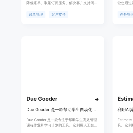
降低账单、取消订阅服务、解决客户支持问
让您通过
题。它通过自动化的电话和网络服务，让用户
安排日程
避免长时间的等待和复杂的客户服务流程，从
新来简化
账单管理
客户支持
任务管
而节省时间和减轻烦恼。Pine利用数据驱动的
入我们的
谈判策略，帮助用户在电信和有线电视账单上
平均节省20%的费用，并且能够为不满意的购
买或体验索赔退款。Pine的背景信息显示，美
国人每年因信用卡逾期费用损失高达120亿美
元，而通过谈判可以减少这部分损失。Pine的
价格定位是免费试用，之后可能需要付费。
Due Gooder
Estim
Due Gooder 是一款帮助学生自动化管理学习计划和课程作业的工具。
利用AI
Due Gooder 是一款专注于帮助学生高效管理
Estim
课程作业和学习计划的工具。它利用人工智能
具。它利
技术从课程大纲中提取重要日期和作业信息，
和复杂程