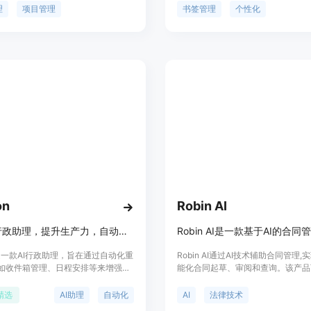
划时间,提高工作效率。该产品适用于
历、待办、倒计时等精美小组件。它
理
项目管理
书签管理
个性化
、市场营销、项目管理等多个行业,拥
户整理有序的书签，提供个性化桌面
好的界面,便于不同技术水平的用户使
理时间和日程安排，以及提供实用的
信息。它旨在提高用户的生产力和使
on
Robin AI
您的AI行政助理，提升生产力，自动化管理日常任务。
Robin AI是一款基于AI的合同
on是一款AI行政助理，旨在通过自动化重
Robin AI通过AI技术辅助合同管理
如收件箱管理、日程安排等来增强用
能化合同起草、审阅和查询。该产品
工作效率。产品背景信息显示，
用户在几分钟内完成合同起草,利用AI
on能够帮助用户每月节省20小时以上的
更快速的合同审阅,并实现强大的自
精选
AI助理
自动化
AI
法律技术
，解决信息过载、日常任务耗时以及
查询功能,从而简化法律团队的合同