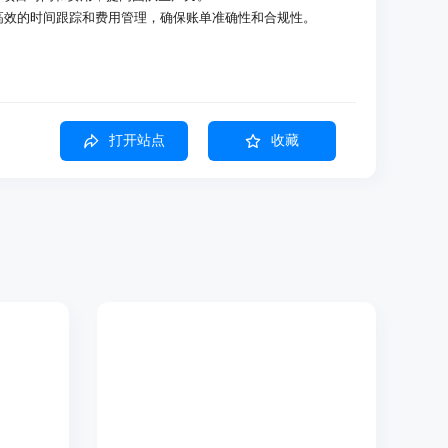
A实现高效的时间跟踪和费用管理，确保账单准确性和合规性。
录。
。
打开站点
收藏
ar和Jira转到您的时间表。
用管理和账单。
参数。
捕获。