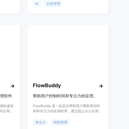
能帮助用
Clockwise了解您的偏好，并努力整合灵活的
AI
日历管理
壁纸，管
事件，为您提供连续的专注时间。告别繁琐的
小工具和
日程管理，享受更多的时间用于您关心的事
用体验。
情。Clockwise已经为超过15000个组织创建
了超过4000000小时的专注时间，包括
Atlassian、Asana、Reddit和Twitter等等。
FlowBuddy
管理软件
帮助用户控制时间和专注力的应用。
,实现快速智
FlowBuddy 是一款旨在帮助用户重新掌控时
可以帮助
间和专注力的应用程序。通过阻止分心应用、
进行85%
将空闲时刻转化为学习机会，FlowBuddy 促
然语言搜索
进了更专注和有意识的数字体验。
专注力
时间管理
管理流程。