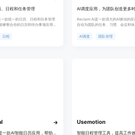
历、日程和任务管理
AI调度应用，为团队创造更多
en是一款统一的日历、日程和任务管理
Reclaim AI是一款强大的AI驱动的
能够整合你的日历和待办事项应用，
自动为团队的任务、习惯、会议和休
好地管理时间安排。Morgen支持
多时间。它可以与Google Calenda
s、Mac、Linux、Android和iOS平
用。Reclaim AI提供以下主要功能
日程
AI调度
团队管理
与所有日历应用进行集成。通过
度、智能习惯、智能1:1会议、调度
en，你可以整合、同步和管理所有日
同步、缓冲时间、计划器。适用于团
要任务安排时间，轻松分享可预约时
场景包括：团队协作、市场营销、销
工作效率。Morgen还支持定制化的
程、产品、财务、人力资源等。详情
和时间安排链接，简化会议安排流
方网站。
l
Usemotion
Neocal是一款AI智能日历应用，帮助您有效管理时间和计划日程。
智能日程管理工具，提高工作