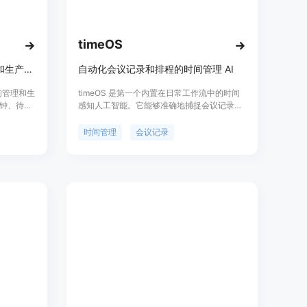
timeOS
Moreseconds是一个时间管理和生产力提升工具
自动化会议记录和排程的时间管理 AI
时间管理和生
timeOS 是第一个内置在日常工作流中的时间
钟、待办
感知人工智能。它能够准确地捕捉会议记录、
、合理利用
跟进任务，并通过人工智能识别行动项。此
种语言,
外，timeOS 还可以为您准确地安排和参加会
时间管理
会议记录
。
议。