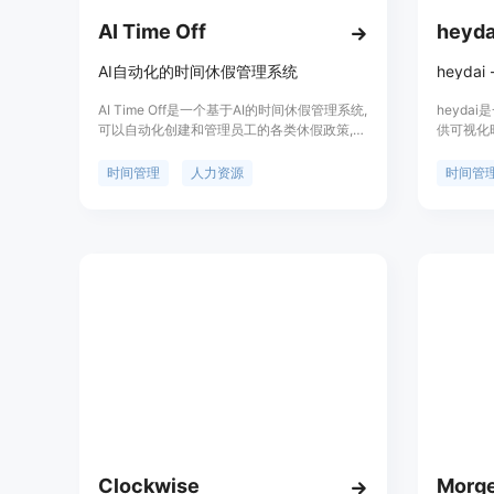
AI Time Off
heyda
AI自动化的时间休假管理系统
heyda
AI Time Off是一个基于AI的时间休假管理系统,
heyd
可以自动化创建和管理员工的各类休假政策,包
供可视化
括无薪休假等,减少管理人员的行政工作,使企
踪自己的
业更专注于核心业务。该系统具有智能申请审
进度跟踪
时间管理
人力资源
时间管
批、休假时长追踪、休假提醒通知等功能,支持
自己的优
按部门或角色设置休假政策,数据分析功能洞察
段。
企业休假趋势,灵活的API集成不同的人力资源
系统。该产品针对中小企业,可以有效简化复杂
的人力资源管理,提高工作效率。
Clockwise
Morg