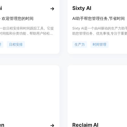
i
Sixty AI
i - 欢迎管理您的时间
AI助手帮您管理任务,节省时间
ai是一款日程安排和时间跟踪工具。它提
Sixty AI是一个由AI驱动的生产力助
时间线和分类功能，帮助用户轻松追
助您管理任务、优先事项,专注于重
时间分配。heydai还提供目标设置、
它使用AI来清理收件箱、安排会议
和建议功能，帮助用户确保时间符合
和简报,以便您可以花更多时间从事
理
日程安排
生产力
时间管理
先事项。目前产品处于即将上线阶
工作。
en
Reclaim AI