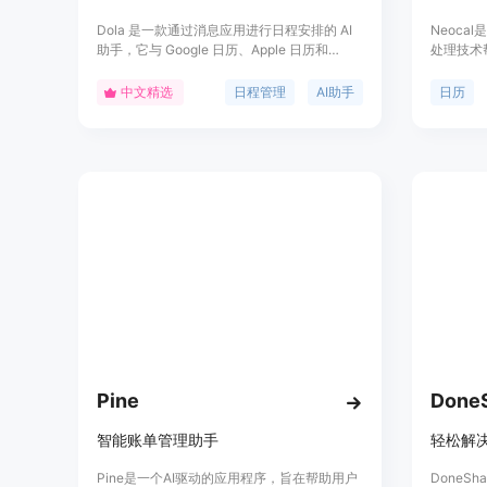
Dola 是一款通过消息应用进行日程安排的 AI
Neoca
助手，它与 Google 日历、Apple 日历和
处理技术
Caldav 兼容，能够通过自然语言快速安排日
询、智能
程，提高效率，同时支持语音、图片和文本输
理更加便捷
中文精选
日程管理
AI助手
日历
入。Dola 旨在帮助用户节省时间，专注于他们
历的无缝
喜欢的事情。
Pine
Done
智能账单管理助手
轻松解
Pine是一个AI驱动的应用程序，旨在帮助用户
DoneS