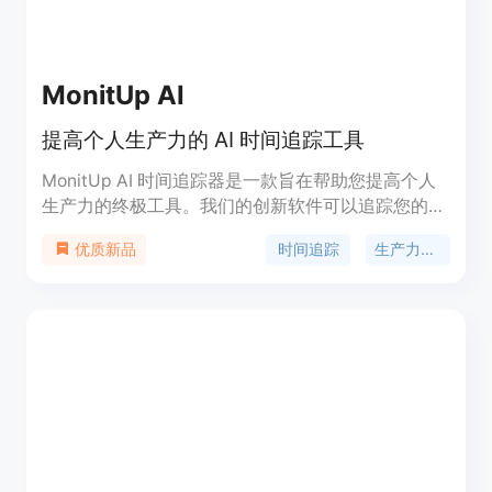
MonitUp AI
提高个人生产力的 AI 时间追踪工具
MonitUp AI 时间追踪器是一款旨在帮助您提高个人
生产力的终极工具。我们的创新软件可以追踪您的电
脑活动，监控您使用的应用程序和网站，并每 5 分钟
时间追踪
生产力工具
优质新品
截取屏幕截图。通过 MonitUp AI 时间追踪器，您可
以深入了解自己的工作习惯，并找到改进的空间。AI
处理收集到的数据，生成个性化建议，帮助您提高工
作效率。此外，MonitUp AI 时间追踪器的绩效评估
功能对于远程员工尤为有用，可以根据客观数据评估
和改进员工的表现。