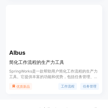
还确保您产生清晰简明的交付物，消除歧义，促进团
队无缝协作和理解。利用Teeps.ai的自动结构化功
能，您可以轻松转换原始输入，节省在乏味任务上花
费的时间，让您专注于真正重要的事情。Teeps.ai不
仅是一款技术产品，更是一个运动，一个让您对每个
项目都充满激情的运动，有一个AI伙伴为您加油助
威。我们提倡每个任务都有可能成为一次很酷的冒险
的理念。加入我们，让我们一起重新定义工作。
Teeps.ai的创始人Dibrilou Diagne在Cisco、
Albus
AirLiquide和Allianz等公司担任重要职务，并在
Schoolab和Station F进行指导工作，他亲眼见证了
简化工作流程的生产力工具
这种变革性的结果。现在轮到您通过teeps.ai体验这
一飞跃了。让我们一起重新定义您的可能性。
SpringWorks是一款帮助用户简化工作流程的生产力
工具。它提供丰富的功能和优势，包括任务管理、团
队协作、日程安排、文件共享等。定价灵活，适合个
工作流程
任务管理
优质新品
人和团队使用。SpringWorks定位于提高工作效率，
提供更高质量的工作成果。