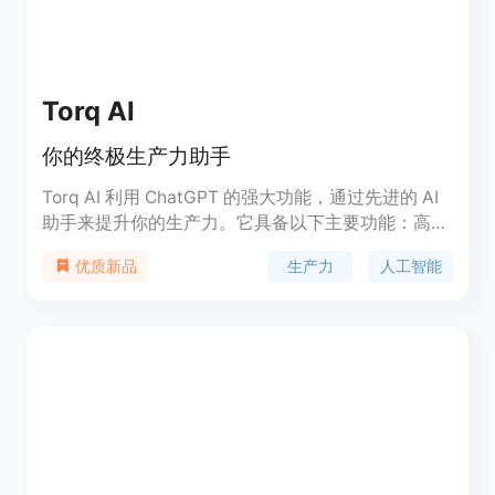
Torq AI
你的终极生产力助手
Torq AI 利用 ChatGPT 的强大功能，通过先进的 AI
助手来提升你的生产力。它具备以下主要功能：高效
生成电子邮件、自动回复电子邮件、快速文本分析、
生产力
人工智能
优质新品
语言翻译、与 ChatGPT 无缝集成、快速的谷歌搜索
结果。无论是个人还是大公司，Torq AI 都能助你取
得成功。Torq AI 提供免费使用和付费版本，定价灵
活。安装简单，只需几秒钟就可下载安装 Chrome 扩
展程序。