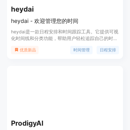
heydai
heydai - 欢迎管理您的时间
heydai是一款日程安排和时间跟踪工具。它提供可视
化时间线和分类功能，帮助用户轻松追踪自己的时间
分配。heydai还提供目标设置、进度跟踪和建议功
时间管理
日程安排
优质新品
能，帮助用户确保时间符合自己的优先事项。目前产
品处于即将上线阶段。
ProdigyAI