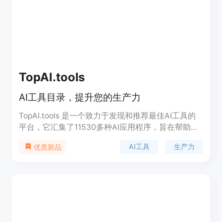
人生产力。产品背景信息显示，它受到全球知识爱好
者的喜爱，用户反馈表明，Quanta Quest极大地简
化了他们的个人信息管理。产品提供简单定价策略，
无论知识库大小，软件都能良好工作。
TopAI.tools
AI工具目录，提升您的生产力
TopAI.tools 是一个致力于发现和推荐最佳AI工具的
平台，它汇集了11530多种AI应用程序，旨在帮助用
户在各种任务中提高效率和生产力。该平台覆盖了从
AI工具
生产力
优质新品
图像编辑到编程、写作、设计等多个领域的AI工具，
为用户提供了一个便捷的搜索和发现工具的资源库。
TopAI.tools 的主要优点是其广泛的工具覆盖范围和
易于导航的用户界面，它适合那些希望利用AI技术来
优化工作流程和提高工作效率的用户。