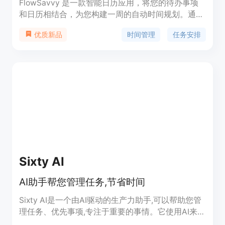
FlowSavvy 是一款智能日历应用，将您的待办事项
和日历相结合，为您构建一周的自动时间规划。通过
设置截止日期和持续时间，FlowSavvy 会自动为您
时间管理
任务安排
优质新品
生成最佳的任务安排，确保您不会错过任何截止日
期。同时，FlowSavvy 还支持自定义自动调度设
置，让您保持掌控。您还可以轻松重新安排任务，并
跟踪任务的完成进度。通过任务按照截止日期的接近
程度进行颜色编码，您可以直观地了解您的工作量，
并避免过度承诺。FlowSavvy 还支持手动设置任务
的具体时间、创建重复任务和事件、查看未来 8 周的
自动生成日程安排等功能。
Sixty AI
AI助手帮您管理任务,节省时间
Sixty AI是一个由AI驱动的生产力助手,可以帮助您管
理任务、优先事项,专注于重要的事情。它使用AI来清
理收件箱、安排会议、起草议程和简报,以便您可以