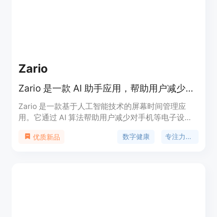
的代码、表达性API和定时任务，方便您构建自己的
自动化。通过动态调度，您的日历能够实时响应新的
优先事项、临时会议和范围变化。TimeTo不仅提高
了团队的专注力和生产力，还提供行动数据，帮助团
队养成可持续和高效的习惯。通过团队仪表板，您可
以了解团队成员的时间分配情况，找到优化的空间。
Zario
TimeTo还可以帮助团队成员自动安排任务和时间
块，提高时间管理的意识。它还可以根据优先事项和
Zario 是一款 AI 助手应用，帮助用户减少屏幕使用时间，提升专注力和生产力。
截止日期智能地设置时间块，保护专注工作。
TimeTo还可以与团队通信工具集成，进入勿扰和专
Zario 是一款基于人工智能技术的屏幕时间管理应
注模式。它还可以测量团队成员日程的紧张程度，并
用。它通过 AI 算法帮助用户减少对手机等电子设备
提示他们养成健康的习惯。您可以设置自动提醒，让
的过度依赖，从而提升专注力和生产力。该产品结合
数字健康
专注力提升
优质新品
团队成员在高强度工作后休息一下。TimeTo还可以
了心理学、认知行为疗法和意志科学的最新研究成
提醒经理，如果团队成员最近没有休息日或假期。您
果，旨在帮助用户建立健康的数字生活习惯。其主要
还可以为午餐休息和缓冲时间设置个性化规则。
优点包括个性化的时间管理方案、强大的应用屏蔽功
TimeTo注重数据安全和隐私保护，您可以放心使
能以及数据驱动的用户反馈。Zario 的目标是让用户
用。它与您的团队工具集成，使团队能够在重要会议
在数字时代更好地掌控自己的时间，享受更健康、更
之外优先处理高质量的工作。
有意义的生活。