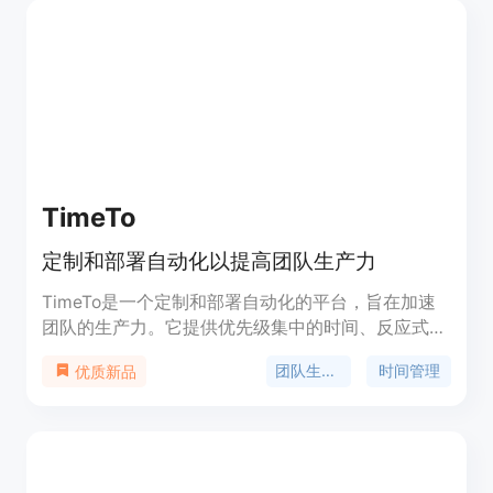
TimeTo
定制和部署自动化以提高团队生产力
TimeTo是一个定制和部署自动化的平台，旨在加速
团队的生产力。它提供优先级集中的时间、反应式冲
刺计划、智能调度等功能，并与您使用的工具集成。
团队生产力
时间管理
优质新品
TimeTo与所有日历集成，可根据您的团队需求进行
灵活定制。您可以选择使用现成的自动化或可扩展的
自定义代码。通过智能调度灵活的会议，最大程度地
提高团队的深度工作。您可以设定规则，比如缓冲时
间、旅行时间、专注时间等。TimeTo还提供可扩展