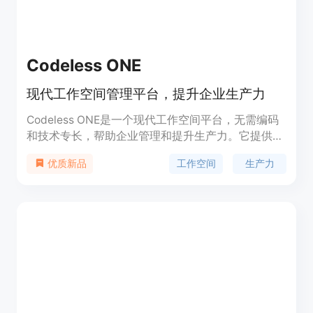
Codeless ONE
现代工作空间管理平台，提升企业生产力
Codeless ONE是一个现代工作空间平台，无需编码
和技术专长，帮助企业管理和提升生产力。它提供销
售和客户关系管理、项目管理、运营管理、人力资源
工作空间
生产力
优质新品
管理、营销管理、IT管理等多个应用解决方案。平台
具备智能仪表盘、看板视图、超级应用、安全权限管
理、自定义界面、人工智能等功能。Codeless ONE
还提供数据导入功能，可将电子表格转化为现代应
用。适用于各种企业场景。