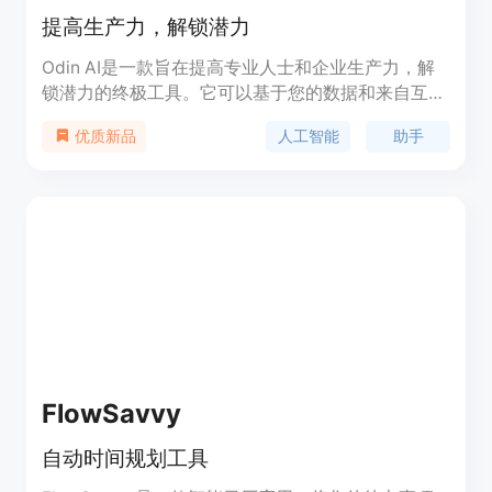
提高生产力，解锁潜力
Odin AI是一款旨在提高专业人士和企业生产力，解
锁潜力的终极工具。它可以基于您的数据和来自互联
网的实时信息提供准确的答案。Odin AI可以帮助您
人工智能
助手
优质新品
进行研究、总结和创造，速度快如闪电。它可以连接
各种数据源，从PDF和Office文档到JSON、
HTML、XML等多种格式。Odin AI还能根据您的数
据进行训练，生成提升您生产力的信息和回答。它可
以在各种沟通渠道（如Slack、Telegram、网站等）
上生成准确的回答，而且没有虚构的内容。无需信用
卡即可免费试用。
FlowSavvy
自动时间规划工具