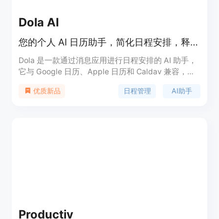
Dola AI
您的个人 AI 日历助手，简化日程安排，释放时间。
Dola 是一款通过消息应用进行日程安排的 AI 助手，
它与 Google 日历、Apple 日历和 Caldav 兼容，能
够通过自然语言快速安排日程，提高效率，同时支持
日程管理
AI助手
优质新品
语音、图片和文本输入。Dola 旨在帮助用户节省时
间，专注于他们喜欢的事情。
Productiv