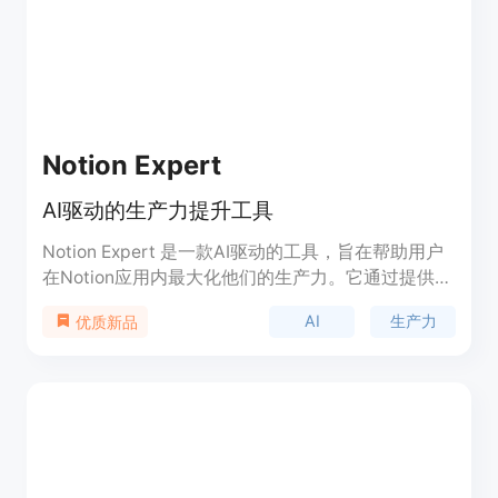
理的简洁日历应用。这些应用都有独特的功能和优
势，并且适用于不同的使用场景。
Notion Expert
AI驱动的生产力提升工具
Notion Expert 是一款AI驱动的工具，旨在帮助用户
在Notion应用内最大化他们的生产力。它通过提供高
级技巧、组织策略和自动化支持，帮助用户更高效地
AI
生产力
优质新品
管理任务和信息。