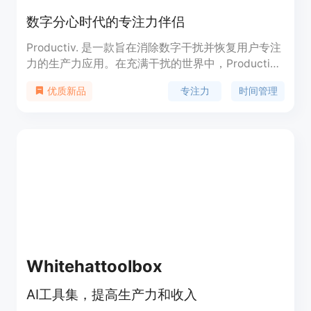
数字分心时代的专注力伴侣
Productiv. 是一款旨在消除数字干扰并恢复用户专注
力的生产力应用。在充满干扰的世界中，Productiv.
帮助用户通过减少不必要的分心，培养健康的屏幕使
专注力
时间管理
优质新品
用习惯，从而提高工作效率。产品通过AI辅助的日程
规划、任务管理、专注模式等功能，帮助用户更好地
管理时间，提升生产力。
Whitehattoolbox
AI工具集，提高生产力和收入