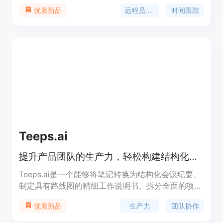
提供自动的时间跟踪功能，可以追踪员工的闲置时
远程员工监控
时间跟踪
优质新品
间、休息时间、离开时间、网站和应用程序使用情
况、位置等，并通过直观而全面的可视化和报告功
能，在各个层次上（如经理、流程、业务单元/部门
组织层面等）跟踪宏观参数。同时，它还提供与团队
成员的沟通和协作工具，以及多个提升生产力的应用
程序。欢迎免费试用并了解更多信息。
Teeps.ai
提升产品团队的生产力，轻松构建结构化交付物！
Teeps.ai是一个能够将笔记转换为结构化会议纪要、
制定具有路线图的精细工作说明书、拆分全面的项目
史诗、轻松表达精确的用户故事等功能的工具。通过
生产力
团队协作
优质新品
Teeps.ai，您可以提高团队的效率，优化工作流程，
减少任务冗余，以及在所有项目中实现卓越表现。它