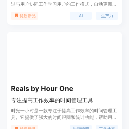
过与用户协同工作学习用户的工作模式，自动更新待
办事项列表，确保用户不会错过任何高优先级任务。
AI
生产力
优质新品
它还提供定期的工作效率分析，并即将推出实时辅导
功能。该产品旨在帮助用户避免拖延，提高工作效
率，特别适合需要管理复杂任务和容易分心的用户。
Focus Buddy对一般使用是免费的，但同时也提供付
费的个性化版本。
Reals by Hour One
专注提高工作效率的时间管理工具
时光一小时是一款专注于提高工作效率的时间管理工
具。它提供了强大的时间跟踪和统计功能，帮助用户
合理安排时间，提高工作效率。时光一小时还提供任
时间管理
工作效率
优质新品