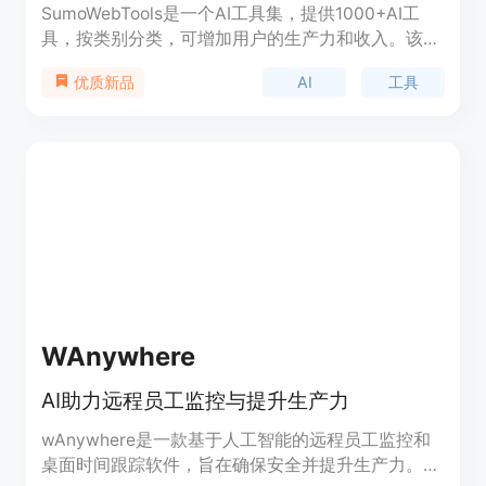
SumoWebTools是一个AI工具集，提供1000+AI工
具，按类别分类，可增加用户的生产力和收入。该工
具集包括写作AI工具和图像AI工具等，功能丰富、易
AI
工具
优质新品
于使用。无论是从事写作、设计、编程还是其他领
域，SumoWebTools都能帮助用户更高效地完成任
务。用户可以根据自己的需求选择合适的工具，并根
据实际使用场景进行应用。
WAnywhere
AI助力远程员工监控与提升生产力
wAnywhere是一款基于人工智能的远程员工监控和
桌面时间跟踪软件，旨在确保安全并提升生产力。它