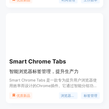
务管理、提醒功能等，帮助用户更好地管理工作任
务。此外，时光一小时还支持多平台同步，方便用户
随时随地查看和管理时间。时光一小时的定价灵活合
理，适合个人用户和团队使用。无论是个人时间管
理，还是团队协作，时光一小时都是您的理想选择。
Smart Chrome Tabs
智能浏览器标签管理，提升生产力
Smart Chrome Tabs 是一款专为提升用户浏览器使
用效率而设计的Chrome插件。它通过智能分组功
能，根据用户的内容浏览习惯自动整理标签页，帮助
浏览器效率
标签管理
优质新品
用户保持浏览器窗口的清洁和有序，从而提高工作和
浏览的效率。产品适合所有希望简化浏览器标签管理
的用户，无论是日常使用还是专业需求。