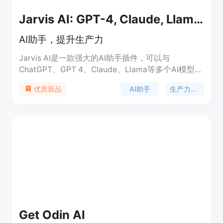
Jarvis AI: GPT-4, Claude, Llama & Bard access
AI助手，提升生产力
Jarvis AI是一款强大的AI助手插件，可以与
ChatGPT、GPT 4、Claude、Llama等多个AI模型进
行无缝交互。它可以翻译、改善文本质量，处理电子
AI助手
生产力工具
优质新品
邮件，并直接在文本输入中回答问题。它还具有智能
搜索、语音控制、视频摘要、AI绘图等功能。无论你
在哪个网站，Jarvis AI都能提供全方位的智能助理服
务，让你的在线体验更加高效。
Get Odin AI