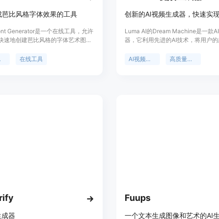
成芭比风格字体效果的工具
 Font Generator是一个在线工具，允许
Luma AI的Dream Machine是一款
快速地创建芭比风格的字体艺术图
器，它利用先进的AI技术，将用户
常适合社交媒体帖子、派对邀请函或
为高质量、逼真的视频。它支持从文
。该工具以其标志性的芭比美学而闻
图片开始生成视频，具有高度的可扩
器
在线工具
AI视频生成
高质量输出
可以自定义字体大小、颜色，并添加
速生成能力和实时访问功能。产品界
边或发光效果，以增强文本的视觉效
好，适合专业人士和创意爱好者使用。
ie Font Generator完全免费，无需注
AI的Dream Machine不断更新，
用，支持移动设备，提供实时预览，
先，为用户提供持续改进的视频生成
户将设计以PNG格式下载，适用于数
项目。
rify
Fuups
生成器
一个文本生成图像和艺术的AI