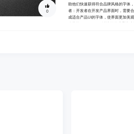
助他们快速获得符合品牌风格的字体，
者：开发者在开发产品界面时，需要合适
0
成适合产品UI的字体，使界面更加美观
体风格，Mixfont可以让团队成员快
使用场景示例：
品牌设计：品牌方可以使用Mixfon
象。
产品UI设计：开发者可以利用Mixf
游戏开发：游戏开发者可以使用Mixf
觉效果。
产品特色：
AI字体生成器：用户可以通过描述想
字体文件。无需从空白字形编辑器开
于品牌概念、产品UI、活动、模拟、
字体测试器：可对生成的字体进行测
目需求。
字体查找器：帮助用户从众多字体中