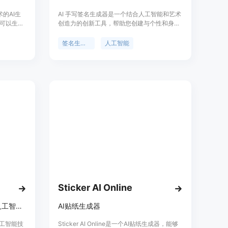
术的AI生
AI 手写签名生成器是一个结合人工智能和艺术
可以生成
创造力的创新工具，帮助您创建与个性和身份
高质量的
相符的专业签名。通过这个工具，您可以轻松
绘制自己的签名，AI 算法会进行优化和提炼，
签名生成器
人工智能
确保签名看起来更加流畅和专业。生成的签名
具有透明背景，方便在各种数字文件或图像上
使用。您可以立即下载高质量的签名图片，并
在电子邮件、数字合同、社交媒体图形或其他
需要签名的数字平台上使用。
Sticker AI Online
Freepik AI 视频生成器，基于人工智能技术快速生成高质量视频内容。
AI贴纸生成器
于人工智能技
Sticker AI Online是一个AI贴纸生成器，能够