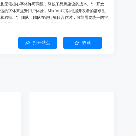
且无需担心字体许可问题，降低了品牌建设的成本。", "开发
的字体来提升用户体验，Mixfont可以根据开发者的需求生
和独特。", "团队：团队在进行项目合作时，可能需要统一的字
速达成共识，生成符合项目整体风格的字体。"]
打开站点
收藏
t生成独特的字体用于品牌标志、宣传海报等，塑造独特的品牌形
ont生成适合产品界面的字体，提升用户体验。
ont生成具有特色的字体用于游戏界面、标题等，增强游戏的视
要的字体外观或上传视觉灵感，将提示或参考图像转化为可用的
始，能快速从早期字体方向过渡到可用的自定义字体，生成适用
游戏、编辑系统等项目的独特矢量TTF字体。
试，让用户直观感受字体在实际应用中的效果，确保字体符合项
找到符合自己需求的字体，节省查找时间。