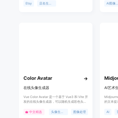
选项，使您能够根据自己的品牌和风格定制店
高质量的
Etsy
店名生成器
AI图像生
名。
提供简单
种场景，
免费使用
Color Avatar
在线头像生成器
AI艺
Vue Color Avatar 是一个基于 Vue3 和 Vite 开
Midjo
发的在线头像生成器，可以随机生成彩色头
的文本提
像。它提供了多种自定义选项，包括头像形
像。其专
状、背景颜色、脸蛋颜色、头发 / 头饰颜色、
像，具有梦
中文精选
头像生成器
图像处理
AI
耳朵、眉毛、眼睛、鼻子、嘴巴、胡子和衣着
点包括直