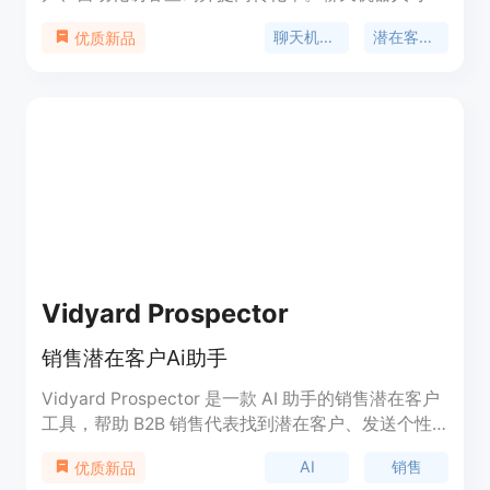
从您的网站内容中学习，并提供即时答案。它可以捕
聊天机器人
潜在客户生成
优质新品
获访客的电子邮件，提供快速响应，并引导访客了解
您的产品和服务。价格简单透明。免费开始并随着业
务的扩展切换到高级计划。
Vidyard Prospector
销售潜在客户Ai助手
Vidyard Prospector 是一款 AI 助手的销售潜在客户
工具，帮助 B2B 销售代表找到潜在客户、发送个性
化邮件，并安排更多的会议。通过使用 AI 技术，自
AI
销售
优质新品
动搜索合适的潜在客户，生成并发送定制的销售邮件