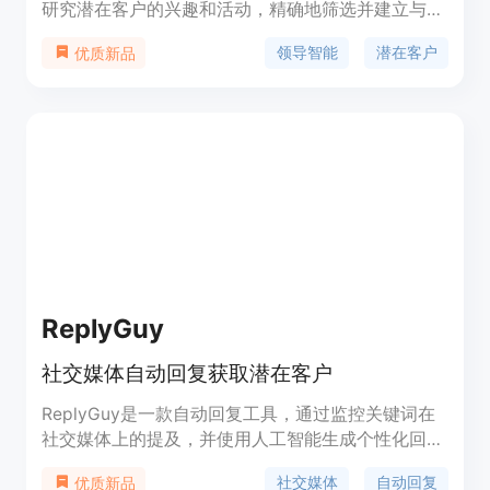
研究潜在客户的兴趣和活动，精确地筛选并建立与之
相关的对话，从而提高转化率。通过Norns AI，您可
领导智能
潜在客户
优质新品
以准确识别潜在客户的兴趣，了解他们关注的话题，
并相应调整对话策略。此外，Norns AI还可用于优化
LinkedIn营销策略，根据目标受众的兴趣和活动，制
定适合的内容，并提供热门标签和话题，以便更好地
达到潜在客户。让Norns AI为您提供最有效的潜在客
户开展工作！
ReplyGuy
社交媒体自动回复获取潜在客户
ReplyGuy是一款自动回复工具，通过监控关键词在
社交媒体上的提及，并使用人工智能生成个性化回
复，帮助用户自动转化提及为潜在客户。用户可以选
社交媒体
自动回复
优质新品
择不同的价格套餐，根据需求获得不同数量的关键