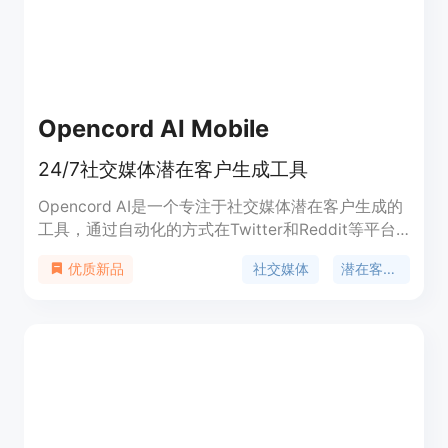
Opencord AI Mobile
24/7社交媒体潜在客户生成工具
Opencord AI是一个专注于社交媒体潜在客户生成的
工具，通过自动化的方式在Twitter和Reddit等平台
上与理想受众互动，促进有效转化。它利用人工智能
社交媒体
潜在客户生成
优质新品
技术，帮助用户自然地提及产品或品牌，提升品牌知
名度和客户参与度。产品背景信息显示，Opencord
AI旨在为企业提供一种高效的社交媒体营销解决方
案，通过自动化减少人工操作，提高营销效率。关于
价格和定位，页面未提供具体信息，可能需要进一步
联系供应商获取。