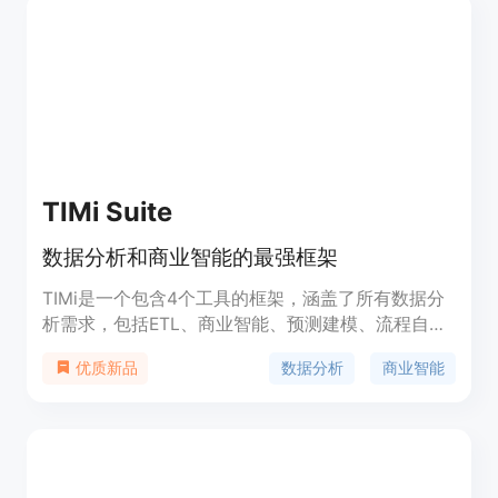
TIMi Suite
数据分析和商业智能的最强框架
TIMi是一个包含4个工具的框架，涵盖了所有数据分
析需求，包括ETL、商业智能、预测建模、流程自动
化和可视化。它提供了一个友好、快速和强大的环
数据分析
商业智能
优质新品
境，让您可以无需专业分析知识处理大数据集、计算
复杂KPI、创建准确的预测模型。TIMi的实时自动机
器学习引擎还可以更新您的360°客户视图，并每周
或每天重建预测模型，以跟踪客户行为的任何变化。
TIMi已被全球主要咨询公司使用，目前有5家前十名