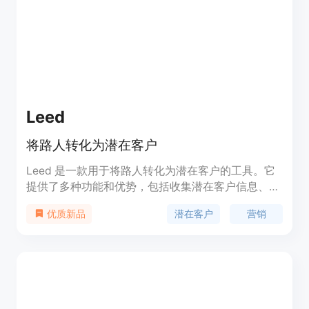
潜在客户列表、实时检测购买信号等。产品背景方
面，该公司获得了530万美元的种子轮融资，受到
5000个销售和RevOps团队的信赖。产品价格为免
费。定位是为销售和RevOps团队提供一站式的市场
进入解决方案。
Leed
将路人转化为潜在客户
Leed 是一款用于将路人转化为潜在客户的工具。它
提供了多种功能和优势，包括收集潜在客户信息、跟
踪潜在客户活动、自动化营销等。Leed 的定价根据
潜在客户
营销
优质新品
用户需求而定，提供了不同的套餐选择。它适用于各
种商业场景，包括电子商务、B2B 销售、线下店铺
等。