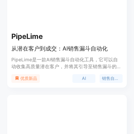
PipeLime
从潜在客户到成交：AI销售漏斗自动化
PipeLime是一款AI销售漏斗自动化工具，它可以自
动收集高质量潜在客户，并将其引导至销售漏斗的最
后阶段。用户可以在潜在客户准备购买产品或服务时
AI
销售自动化
优质新品
与他们联系。PipeLime的功能包括：AI潜在客户生
成、AI销售自动化、将潜在客户转化为成交等。定价
信息详见官网。