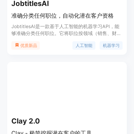
JobtitlesAI
准确分类任何职位，自动化潜在客户资格
JobtitlesAI是一款基于人工智能的机器学习API，能
够准确分类任何职位。它将职位按领域（销售、财
务、IT等）和职位（高管、管理、助理等）进行分
人工智能
机器学习
优质新品
类，帮助您自动化潜在客户资格。它可以用于清理
CRM、优先处理LinkedIn个人资料、组织招聘需求
等。JobtitlesAI支持多语言，并且符合GDPR隐私政
策。
Clay 2.0
Clay - 极简挖掘潜在客户的工具