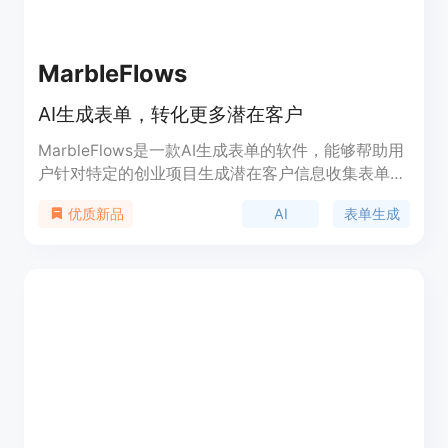
MarbleFlows
AI生成表单，转化更多潜在客户
MarbleFlows是一款AI生成表单的软件，能够帮助用
户针对特定的创业项目生成潜在客户信息收集表单。
其优势在于使用AI技术，能够快速、精准地生成符合
AI
表单生成
优质新品
用户需求的表单，提高潜在客户转化率。定价灵活，
定位于帮助创业者快速构建潜在客户信息收集渠道。