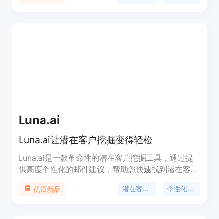
词、回复次数和项目数量。该产品适用于需要在社交
媒体上获取潜在客户的企业和个人。
Luna.ai
Luna.ai让潜在客户挖掘变得轻松
Luna.ai是一款革命性的潜在客户挖掘工具，通过提
供高度个性化的邮件建议，帮助您快速找到潜在客户
并与其互动。不需要繁琐的挖掘过程，不需要花费大
潜在客户挖掘
个性化邮件
优质新品
量时间，让您更快地扩大规模。欢迎开始我们的免费
计划或请求产品演示。