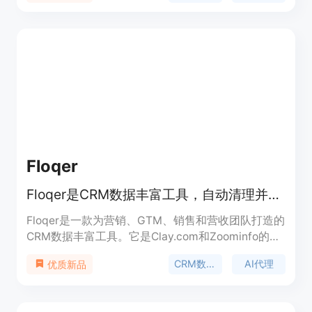
式。主要功能包括任意表格即传即问、自然语言数据
查询、专业知识注入和复杂计算逻辑等。产品优势在
于打破传统预置模版限制，支持跨领域迁移应用场
景。定价暂未公开，根据不同接入方案会有差异。
Floqer
Floqer是CRM数据丰富工具，自动清理并丰富CRM数据，含75+数据点。
Floqer是一款为营销、GTM、销售和营收团队打造的
CRM数据丰富工具。它是Clay.com和Zoominfo的升
级版，能自动清理和丰富CRM数据。重要性在于可提
CRM数据丰富
AI代理
优质新品
升团队工作效率，减少手动研究工作。主要优点有：
利用75个行业领先数据源提供可信数据；AI代理实时
提供相关且可操作的数据；能持续更新CRM记录。产