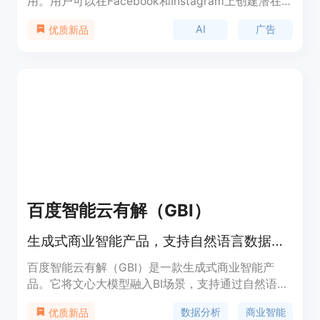
用。用户可以在Facebook和Instagram上创建潜在
客户广告活动，仅需5分钟即可完成。该应用能够生
AI
广告
优质新品
成美观实用的广告设计，撰写能够吸引人的内容，并
通过智能分析优化广告。用户只需简单描述产品和目
标客户，AI即可为其生成创意、内容和受众，并在
Facebook和Instagram上启动广告活动。通过
GrowEasy，用户可以解决营销问题，开始生成潜在
客户。
百度智能云有解（GBI）
生成式商业智能产品，支持自然语言数据分析
百度智能云有解（GBI）是一款生成式商业智能产
品。它将文心大模型融入BI场景，支持通过自然语言
对话式交互执行数据查询与分析，实现"任意表，随
数据分析
商业智能
优质新品
便问"，为企业客户建立"对话即洞察"的数据分析新范