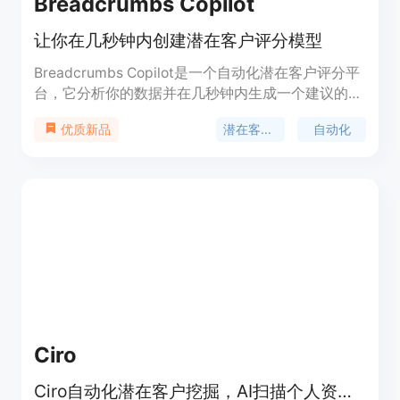
Breadcrumbs Copilot
让你在几秒钟内创建潜在客户评分模型
Breadcrumbs Copilot是一个自动化潜在客户评分平
台，它分析你的数据并在几秒钟内生成一个建议的模
型。你可以随时进行修改，并完全掌控评分模型的内
潜在客户评分
自动化
优质新品
容。它易于理解且速度惊人！通过Copilot，你可以
轻松创建潜在客户评分模型，优先处理最有潜力的潜
在客户，简化流程，最大化团队和预算的效益。告别
错失商机，迎接更好的收入结果。
Ciro
Ciro自动化潜在客户挖掘，AI扫描个人资料，确定潜在客户，立即显示联系信息。