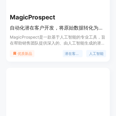
MagicProspect
自动化潜在客户开发，将原始数据转化为可操作的洞察力
MagicProspect是一款基于人工智能的专业工具，旨
在帮助销售团队提供深入的、由人工智能生成的潜在
客户档案。通过利用大量的公共数据，并通过API与
潜在客户开发
人工智能
优质新品
其他应用程序无缝集成，它为现代销售策略提供了一
种魔法般的方法。MagicProspect的功能集就像你的
法术书，包含了人工智能洞察力、无缝集成、深入数
据和灵活的定价，帮助您像巫师一样完成交易。