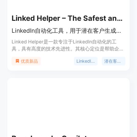
Linked Helper – The Safest and Most Powerful LinkedIn Automation Tool
LinkedIn自动化工具，用于潜在客户生成，功能丰富且安全
Linked Helper是一款专注于LinkedIn自动化的工
具，具有高度的技术先进性。其核心定位是帮助企业
和个人在LinkedIn上高效进行潜在客户生成和销售拓
LinkedIn自动化
潜在客户生成
优质新品
展。该工具注重安全性，不向LinkedIn页面注入代
码，采用智能每日限制和滚动24小时上限等机制。拥
有超过30种功能，如自动发送连接请求、批量消息
发送、个人资料导出等。它受到全球超过10,000家企
业的信赖，在180个国家广泛使用，且在过去7年保
持5星级评级。价格方面，提供100%免费试用，无需
信用卡。