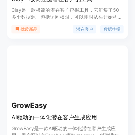
Clay是一款极简的潜在客户挖掘工具，它汇集了50
多个数据源，包括访问权限，可以即时从头开始构建
高度定向的潜在客户列表。Clay能够帮助你轻松地找
潜在客户
数据挖掘
优质新品
到潜在客户，并提供详细的信息，如联系方式、职
位、公司信息等。它还提供了丰富的功能，包括AI生
成的电子邮件、AI生成的博客文章、AI生成的图片
等。无论你是销售人员、市场营销人员还是创业者，
Clay都能帮助你快速准确地找到潜在客户，并帮助你
提升业绩。
GrowEasy
AI驱动的一体化潜在客户生成应用
GrowEasy是一款AI驱动的一体化潜在客户生成应