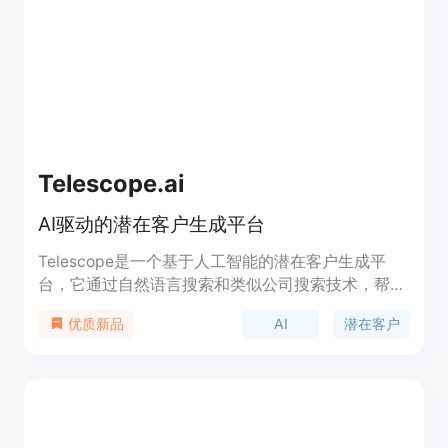
品背景方面，受到100家高增长公司的信赖。价格信
息未提及。产品定位为助力企业高效管理和利用CRM
数据，抓住销售机会。
Telescope.ai
AI驱动的潜在客户生成平台
Telescope是一个基于人工智能的潜在客户生成平
台，它通过自然语言搜索和类似公司搜索技术，帮助
用户快速找到目标市场内的合适人员和公司。它拥有
AI
潜在客户
优质新品
超过900M+个人资料和100M+公司资料，覆盖
100+国家，提供丰富的数据点，以极低的跳失率帮
助用户精准定位潜在客户。Telescope通过AI学习用
户的选择偏好，动态生成目标客户列表，并通过高级
搜索功能，让用户能够精确地了解目标公司内应该联
系的人员。