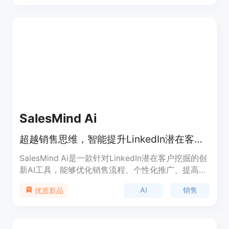
和跟进邮件，同时还可以自动包含介绍视频和日历链
接以增加会议预定。Vidyard Prospector 让销售代
表可以更高效地进行潜在客户开发和销售活动。
SalesMind Ai
超越销售思维，智能提升LinkedIn潜在客户挖掘
SalesMind Ai是一款针对LinkedIn潜在客户挖掘的创
新AI工具，能够优化销售流程、个性化推广、提高转
化率等。通过AI智能分析和对话，快速建立联系并实
AI
销售
优质新品
现更多交易。加速销售目标，超越竞争对手。