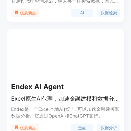
它通过代理查询规划，像人类一样检索数据，首先收
集相关信息，然后应用合适的大型语言模型（LLM）
AI
数据检索
优质新品
进行分类和后续处理，以提高私有数据的检索效率和
准确性。这一技术的出现，解决了传统搜索算法在封
闭领域中对数据检索的局限性，特别是在用户提出非
标准化查询时，PromptQL能够更好地理解和响应。
产品背景信息显示，PromptQL旨在通过与用户的紧
密合作，免费构建首个代理，以评估和提升现有AI代
理/助手的性能。
Endex AI Agent
Excel原生AI代理，加速金融建模和数据分析。
Endex是一个Excel本地AI代理，可以加速金融建模和
数据分析。它通过OpenAI和ChatGPT支持。
金融
数据分析
优质新品