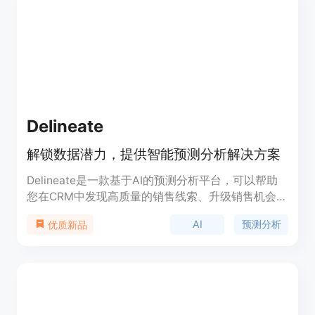
者、养蜂等。IceburgCRM还提供AI辅助填写和数据
导入导出功能，以及多种主题、工作流等特点。
IceburgCRM有免费和付费版本可供选择。
Delineate
解锁数据潜力，提供智能预测分析解决方案
Delineate是一款基于AI的预测分析平台，可以帮助
您在CRM中发现高质量的销售线索、升级销售机会、
PQL、流失风险等，让您能够更高效地利用数据，停
AI
预测分析
优质新品
止盲目决策。我们拥有300多个集成，将预测数据发
送到您的系统，并无缝融入您当前的工作流程中。