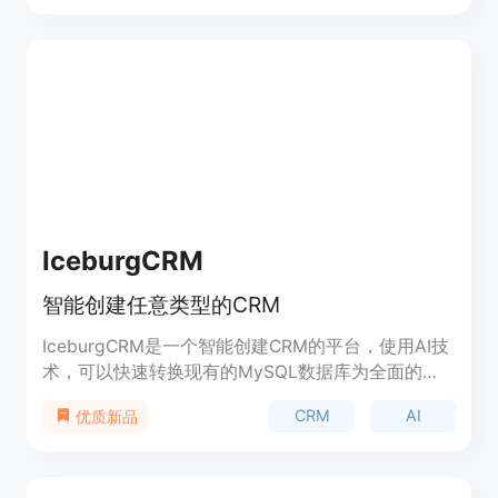
提供广泛的图像和文档资源。平台还具备文件上传功
能，使用户能够进一步自定义和丰富自己的数据集。
Source.Plus的主要优点包括其强大的搜索能力、数
据来源的多样性以及对AI训练数据的特别优化。
IceburgCRM
智能创建任意类型的CRM
IceburgCRM是一个智能创建CRM的平台，使用AI技
术，可以快速转换现有的MySQL数据库为全面的
CRM系统。用户可以通过描述需求、选择预设模板或
CRM
AI
优质新品
上传现有数据库来创建自己的CRM。IceburgCRM提
供了各种预设模板，包括收藏品目录、葡萄酒管理、
健身工作室、职业网络、手工艺品供应商、咖啡爱好