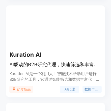
方便管理账单数据等。该工具价格信息未提及，定位
是为法律行业提供便捷的数据同步和业务流程管理解
决方案。
Kuration AI
AI驱动的B2B研究代理，快速筛选和丰富潜在客户数据库。
Kuration AI是一个利用人工智能技术帮助用户进行
B2B研究的工具，它通过智能筛选和数据丰富化，帮
助用户快速从大量信息中提炼出有价值的商业线索。
AI代理
数据丰富化
优质新品
产品背景是帮助企业从混乱的数据中快速找到目标公
司，提高工作效率，减少人力成本。Kuration AI提供
不同层次的定价计划，满足不同规模企业的需求。