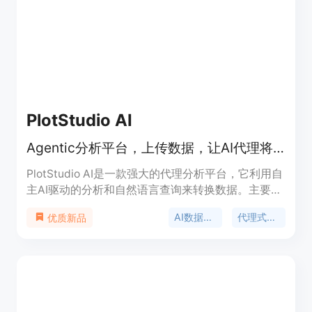
细定价和功能列表请访问官方网站。
PlotStudio AI
Agentic分析平台，上传数据，让AI代理将问题转化为可发布的分析页面。
PlotStudio AI是一款强大的代理分析平台，它利用自
主AI驱动的分析和自然语言查询来转换数据。主要优
点在于无需用户具备Python或SQL知识，通过上传数
AI数据分析
代理式数据分析
优质新品
据并使用简单的英语提问，AI代理团队就能协作完成
从规划、编码、执行到叙述的多步骤分析，快速生成
包含代码、可视化图表、统计数据和专业叙述的可发
布分析报告。该产品有免费、专业和团队三个不同价
格的套餐，定位为满足不同规模用户的数据分析需
求，无论是个人用户进行简单的数据探索，还是企业