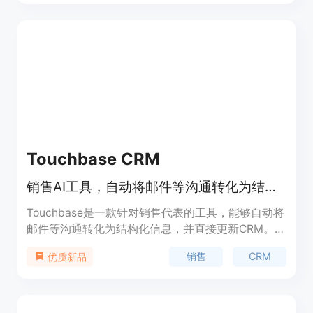
视化等。它的优势在于简化了数据采集的流程，让用
户可以轻松获取所需的数据。Databar.ai的定价根据
用户的需求而定，可以根据不同的功能和使用场景选
择不同的套餐。它适用于各种数据需求，如市场调
研、竞争分析、数据分析等。
Touchbase CRM
销售AI工具，自动将邮件等沟通转化为结构化信息并直接更新CRM
Touchbase是一款针对销售代表的工具，能够自动将
邮件等沟通转化为结构化信息，并直接更新CRM。通
过使用最先进的人工智能技术，Touchbase帮助销售
销售
CRM
优质新品
代表节省时间和精力，提高销售效率。主要功能包括
自动摘要记录、自定义字段、自动更新CRM、CRM
Autopilot等。Touchbase适用于各种销售场景，帮
助销售代表更好地与客户沟通，并快速关闭交易。详