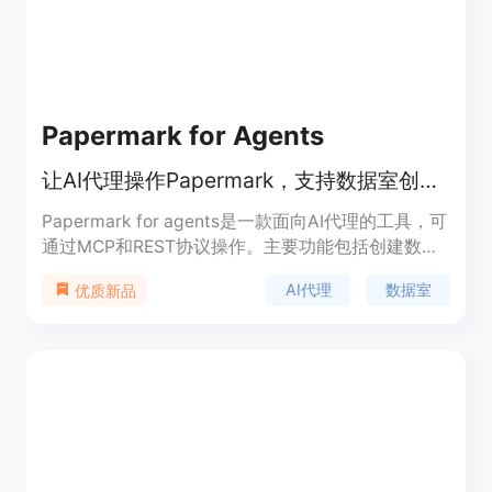
Papermark for Agents
让AI代理操作Papermark，支持数据室创建、文件上传等功能
Papermark for agents是一款面向AI代理的工具，可
通过MCP和REST协议操作。主要功能包括创建数据
室、上传文档、生成安全链接以及查看页面分析等。
AI代理
数据室
优质新品
其重要性在于为企业和开发者提供了一个安全、高效
的文件管理和分析平台。产品具有43种类型的MCP
工具、作用域令牌和完整的审计跟踪功能，可确保数
据的安全性和合规性。价格信息未在页面中提及，产
品定位为服务于需要高效文件管理和分析的商业用
户。