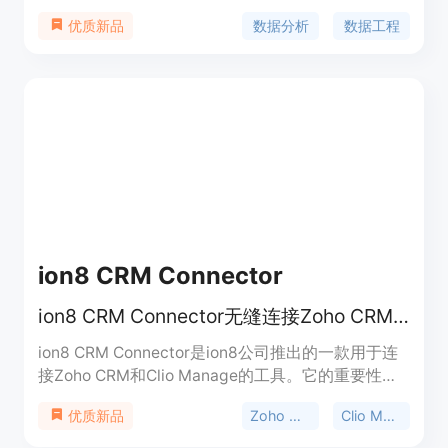
录旨在帮助您提高 AI 技能。本书提供了 ChatGPT 的
数据分析
数据工程
优质新品
提示，可帮助您释放创造力，提高工作效率。提示清
晰简明。本目录中的所有材料都经过精心策划，确保
来源可靠和权威，为您提供高质量的信息和指导。
ion8 CRM Connector
ion8 CRM Connector无缝连接Zoho CRM与Clio，实现数据同步及功能交互。
ion8 CRM Connector是ion8公司推出的一款用于连
接Zoho CRM和Clio Manage的工具。它的重要性在
于打破了两个系统之间的数据壁垒，使得法律行业的
Zoho CRM
Clio Manage
优质新品
企业能够更高效地管理客户信息和业务流程。主要优
点包括减少多系统配置需求、自动同步任务和事件、