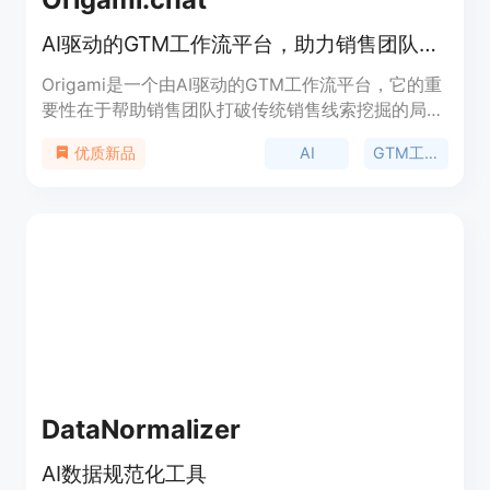
AI驱动的GTM工作流平台，助力销售团队找客户、丰富数据、快速成交
Origami是一个由AI驱动的GTM工作流平台，它的重
要性在于帮助销售团队打破传统销售线索挖掘的局
限。主要优点是能够通过AI技术快速精准地找到理想
AI
GTM工作流
优质新品
客户，还能丰富数据，加快交易成交速度。产品背景
是为了解决销售团队在寻找潜在客户时面临的效率
低、精准度差等问题。平台提供免费试用，无需信用
卡，定位是服务于销售团队，尤其是那些需要拓展客
户群体、提高销售效率的企业。
DataNormalizer
AI数据规范化工具