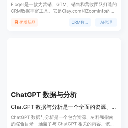
Floqer是一款为营销、GTM、销售和营收团队打造的
CRM数据丰富工具。它是Clay.com和Zoominfo的升
级版，能自动清理和丰富CRM数据。重要性在于可提
CRM数据丰富
AI代理
优质新品
升团队工作效率，减少手动研究工作。主要优点有：
利用75个行业领先数据源提供可信数据；AI代理实时
提供相关且可操作的数据；能持续更新CRM记录。产
品背景方面，受到100家高增长公司的信赖。价格信
息未提及。产品定位为助力企业高效管理和利用CRM
数据，抓住销售机会。
ChatGPT 数据与分析
ChatGPT 数据与分析是一个全面的资源、材料和指南目录，旨在帮助您掌握人工智能的艺术。
ChatGPT 数据与分析是一个包含资源、材料和指南
的综合目录，涵盖了与 ChatGPT 相关的内容。该目