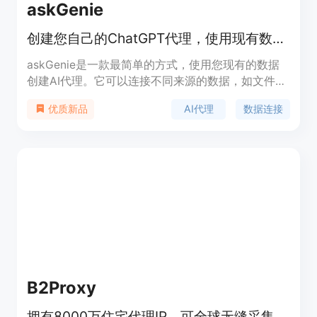
askGenie
创建您自己的ChatGPT代理，使用现有数据进行训练
askGenie是一款最简单的方式，使用您现有的数据
创建AI代理。它可以连接不同来源的数据，如文件和
网站，同时支持自定义品牌和个性化欢迎信息。
AI代理
数据连接
优质新品
askGenie还提供多种定价方案，满足不同需求。
B2Proxy
拥有8000万住宅代理IP，可全球无缝采集数据，支持大规模提取。