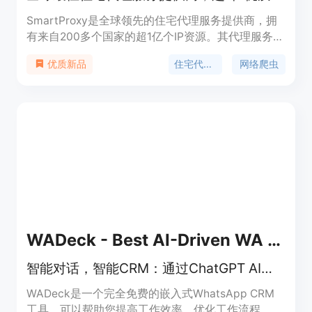
SmartProxy是全球领先的住宅代理服务提供商，拥
有来自200多个国家的超1亿个IP资源。其代理服务专
为企业基础设施打造，针对AI和数据驱动型运营进行
住宅代理服务
网络爬虫
优质新品
了优化。产品具有速度快、可靠性高的特点，能满足
个人和企业的各种业务需求，为网络爬虫项目提供强
大支持。价格方面，不同类型的代理服务有不同的收
费标准，如无限计划起价为每天62.85美元，住宅代
理起价为每0.5GB收费，长效ISP代理起价为每
0.27GB收费。该产品定位为为用户提供高效、稳
定、安全的代理服务，帮助用户突破网络限制，实现
数据的无限提取和网络活动的顺利开展。
WADeck - Best AI-Driven WA CRM
智能对话，智能CRM：通过ChatGPT AI提升WhatsApp商业沟通。
WADeck是一个完全免费的嵌入式WhatsApp CRM
工具，可以帮助您提高工作效率，优化工作流程。通