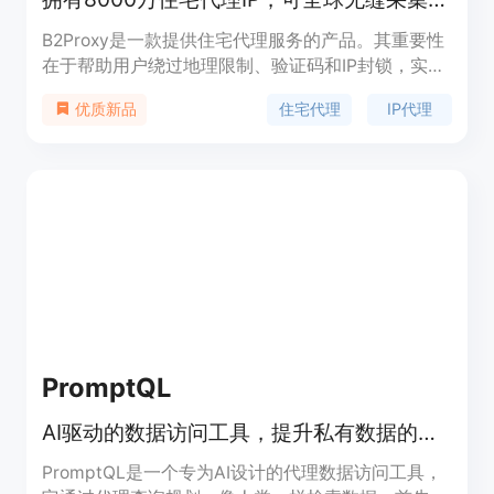
B2Proxy是一款提供住宅代理服务的产品。其重要性
在于帮助用户绕过地理限制、验证码和IP封锁，实现
全球数据的采集与访问。主要优点包括拥有8000万
住宅代理
IP代理
优质新品
新鲜活跃的住宅IP、无流量限制、无限并发连接、高
连接成功率和快速响应时间等。产品背景是为满足市
场对可靠代理服务的需求而开发。价格方面，住宅代
理每GB起价0.77美元，无限住宅代理每小时起价15
美元，ISP代理每天每个IP起价0.12美元。定位是为大
规模数据提取和各种网络活动提供可靠的代理解决方
案。
PromptQL
AI驱动的数据访问工具，提升私有数据的智能检索效率。
PromptQL是一个专为AI设计的代理数据访问工具，