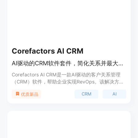
Corefactors AI CRM
AI驱动的CRM软件套件，简化关系并最大化收入
Corefactors AI CRM是一款AI驱动的客户关系管理
（CRM）软件，帮助企业实现RevOps。该解决方案
旨在通过减少收入泄漏和释放未开发潜力来优化和简
CRM
AI
优质新品
化收入生成流程。它是一个统一的平台，将整个客户
面向团队集成到一个平台上，实现无缝协作，并赋予
他们共同实现收入增长的目标。