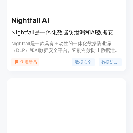
Nightfall AI
Nightfall是一体化数据防泄漏和AI数据安全平台，防止数据泄露。
Nightfall是一款具有主动性的一体化数据防泄漏
（DLP）和AI数据安全平台。它能有效防止数据泄
漏，为用户提供数据流动的可见性，并阻止数据在
数据安全
数据防泄漏
优质新品
SaaS、生成式AI应用程序、端点等多个场景下的非
法外渗。其重要性在于保障企业数据安全，避免因数
据泄露带来的重大损失。主要优点包括全面覆盖多场
景、主动防护、提供数据流动可视性等。产品背景方
面，随着数字化进程加快，数据安全需求日益增长，
Nightfall应运而生。关于价格，文档未提及。其定位
是为企业提供专业的数据安全解决方案。