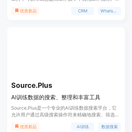
过AI助理，您可以获得有价值的建议和改进，提高整
CRM
WhatsApp
优质新品
体效率。WADeck允许您在自定义的选项卡中对
WhatsApp会话进行排序和管理，确保有效协调和提
高生产力。您可以自定义并发送WhatsApp消息模
板，使用丰富的媒体附件和交互式按钮，发送有影响
力的信息。此外，WADeck还提供快速回复、自动回
复、提醒设置、发布WhatsApp状态和定时消息等功
能。WADeck完全免费，是一款轻量级且简单易用的
工具。
Source.Plus
AI训练数据的搜索、整理和丰富工具
Source.Plus是一个专业的AI训练数据搜索平台，它
允许用户通过高级搜索操作符来精确地搜索、筛选和
整理所需的数据集。它支持多种数据来源，包括
AI训练
数据搜索
优质新品
Wikimedia Commons、NMNH - Botany Dept.等，