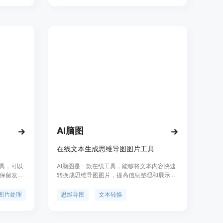
需求。
AI脑图
在线文本生成思维导图图片工具
工具，可以
AI脑图是一款在线工具，能够将文本内容快速
保留发丝
转换成思维导图图片，提高信息整理和展示的
用于人
效率。该产品利用人工智能技术，简化了传统
除了抠图
思维导图的创建流程，使得用户无需手动绘
图片处理
思维导图
文本转换
镜、改尺
制，即可一键生成结构化的思维导图。产品背
复等多种
景信息显示，AI脑图旨在为需要快速整理思路
。
和展示信息的用户群体提供便利，适用于教