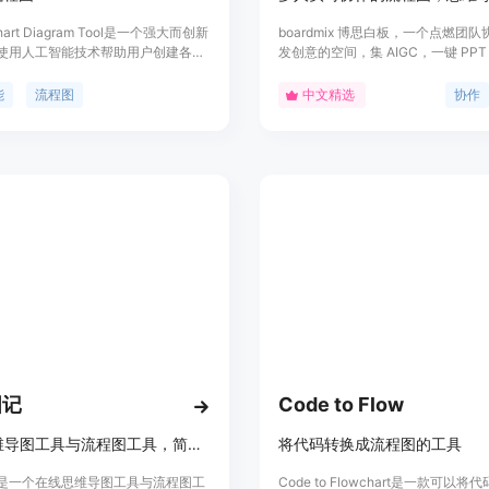
chart Diagram Tool是一个强大而创新
boardmix 博思白板，一个点燃团
使用人工智能技术帮助用户创建各种
发创意的空间，集 AIGC，一键 PP
图。它利用Chat GPT API无缝生成
图，笔记文档多种创意表达能力于一
图表、序列图和饼图。用户可以从文
队工作效率提升到新的层次。
能
流程图
中文精选
协作
F文件、博客内容和图像等多种数据源
程图，支持多种主题和自定义颜色。
图记
Code to Flow
在线思维导图工具与流程图工具，简洁易用 / 实用主题 / 丰富图标 / 自由布局 / 分享导出 / 云端存储
将代码转换成流程图的工具
是一个在线思维导图工具与流程图工
Code to Flowchart是一款可以