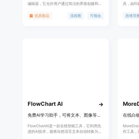
编辑器，它允许用户通过简洁的界面创建和编
具，由印
辑流程图。它支持节点和边的拖拽、选择、删
面、实用
除等操作，为用户提供了一种直观且灵活的方
享导出和
优质新品
流程图
可视化
思维导
式来展示和处理流程。
高工作和
FlowChart AI
More
免费AI学习助手，可将文本、图像等转换为流程图、思维导图等
FlowChartAI是一款在线智能工具，它利用先
MoreD
进的AI技术，能将自然语言文本自动转换为专
作工具，
业且可编辑的流程图、思维导图、SWOT分析
图表，帮