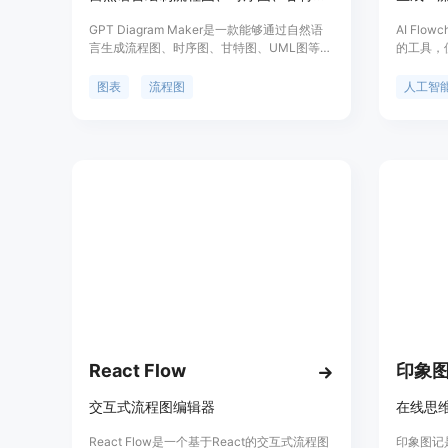
GPT Diagram Maker是一款能够通过自然语
AI Flow
言生成流程图、时序图、甘特图、UML图等各
的工具，
种类型的图表的插件。用户只需提供文本描
类型的流程
述，插件即可快速将其转换为相应的图表。可
流程图、
图表
流程图
人工智
用于制作培训材料、演示文稿、营销活动、报
本、PD
告等。插件支持Google Slides和Google Docs
中生成流
的快速插入。
React Flow
印象
交互式流程图编辑器
React Flow是一个基于React的交互式流程图
印象图记