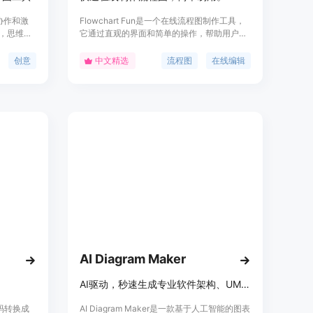
队协作和激
Flowchart Fun是一个在线流程图制作工具，
T，思维导
它通过直观的界面和简单的操作，帮助用户快
体，将团
速创建流程图。该产品支持多种主题和样式设
置，用户可以通过缩进来连接节点，用类别进
创意
中文精选
流程图
在线编辑
行样式设置，并通过AI技术将文档转换为流程
图。它适用于需要快速整理思路、展示流程的
用户，无论是个人还是团队，都能通过这个工
具提高工作效率。
AI Diagram Maker
AI驱动，秒速生成专业软件架构、UML和流程图，无需拖拽
将代码转换成
AI Diagram Maker是一款基于人工智能的图表