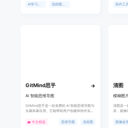
图、组织架构图和甘特图等多种类型的图表。
支持多人
AI学习助手
流程图制作
协作工
其重要性在于极大地提高了工作效率，减少了
都能在同
手动绘制图表的繁琐过程。主要优点包括无需
能确保用
设计技能、支持多种输入源（文本、PDF、
外，Mor
Word、PPT、电子表格和图像）、可实时协作
盖流程图
等。该产品定位为面向个人和团队的高效图表
可以快速
生成工具，目前提供免费使用。
作、创意
较高的实用
拥有超过 
位尚未明
GitMind思乎
清图
AI 智能思维导图
模糊图
GitMind思乎是一款免费的 AI 智能思维导图与
清图是一
头脑风暴应用。它能帮助用户创建和协作实时
具，能够
在线思维导图。不仅可以制定项目计划、做笔
用先进的
记，还能绘制流程图、组织结构图、UML 图
节更加清
中文精选
思维导图
流程图
图像处
等。GitMind 提供了最简单的方式来规划项
处理、黑