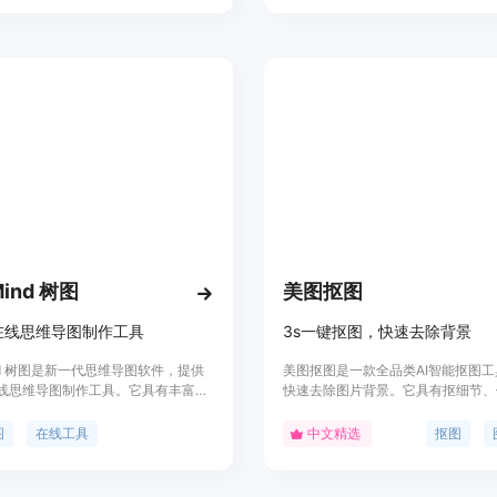
I 等功能。它适用于个人用户、摄影师、
辑的用户。
多个场景。
Mind 树图
美图抠图
在线思维导图制作工具
3s一键抠图，快速去除背景
ind 树图是新一代思维导图软件，提供
美图抠图是一款全品类AI智能抠图
线思维导图制作工具。它具有丰富的
快速去除图片背景。它具有抠细节、
势，支持大量免费思维导图模板，可
细节、无损高清画质等功能，可以应
作脑图、树形图、鱼骨图、组织架构
像、宠物、商品、图标等多种场景。
图
在线工具
中文精选
抠图
等结构思维导图。TreeMind 树图
功能外，美图抠图还提供换背景、滤
，提供免费版和团队版供用户选择。
寸、边缘优化、投影、描边、画质修
于帮助用户高效梳理思维，激发灵
设计工具。定价灵活，使用简单方便