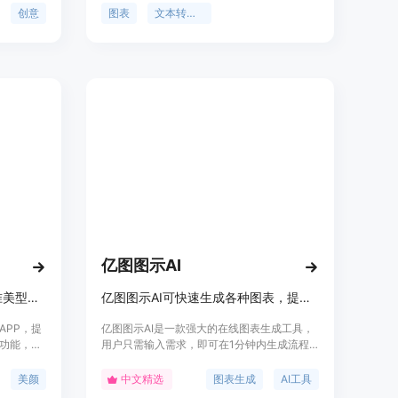
本提供比
图、UML类图、UML对象图、UML序列图
创意
图表
文本转图表
等。Gleek具有快速学习、易于使用的特点，
支持版本控制、实时协作和图表导出。它还提
供设计模板和自定义选项，以满足不同需求。
通过Gleek，用户可以快速创建有意义的图表
来可视化想法。
亿图图示AI
全能修图神器，一键美颜，精准美型，立体五官。
亿图图示AI可快速生成各种图表，提升办公效率。
APP，提
亿图图示AI是一款强大的在线图表生成工具，
功能，满
用户只需输入需求，即可在1分钟内生成流程
品以其简
图、思维导图等多种图形。该产品支持多种操
类应用中
作系统，适合个人用户和团队使用。提供200
美颜
中文精选
图表生成
AI工具
个性化编
个AI点数，部分功能免费体验，适合各类办公