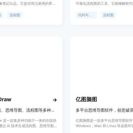
象笔记出品。它提供简洁易用的界
可视化流程图的工具。它能够解析代
主题和丰富图标，支持自由布局、分
易于理解的流程图，帮助开发者更好
云端存储。这个工具旨在帮助用户提
分析代码。该工具支持多种编程语言
图
流程图
代码可视化
流程图
生活效率。
可以帮助简化复杂代码、提高协作效
时间，并提供即时的洞察力。
Draw
亿图脑图
在线白板、思维导图、流程图等多种功能的协作工具，释放创造力，简化想法。
多平台思维导图软件，创意破
raw 是一款集多种功能于一体的在线协
亿图脑图是一款多平台思维导图软件
通过 AI 技术生成流程图、思维导图等
Windows，Mac 和 Linux 等桌
助用户高效地组织和可视化想法。它
以在线使用或在苹果，安卓等移动端