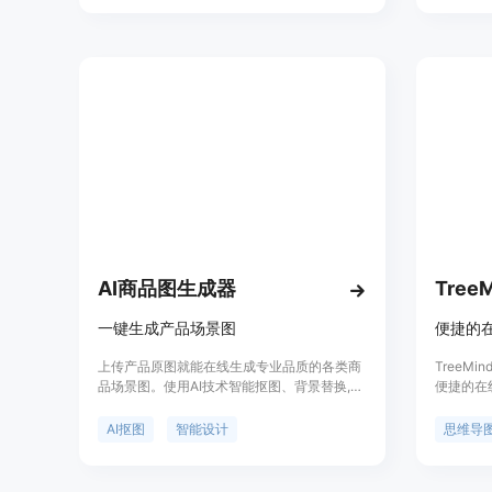
目、记录思考，实现了智能化与人工智能的结
片 DP
合。
设计师等
AI商品图生成器
Tree
一键生成产品场景图
便捷的
上传产品原图就能在线生成专业品质的各类商
TreeM
品场景图。使用AI技术智能抠图、背景替换,快
便捷的在
速生成适合不同场景的商品图,提高产品转化
功能和优
率。支持批量生产,降低商品拍摄成本。
以轻松制
AI抠图
智能设计
思维导
图、时间轴
定价灵活
产品定位