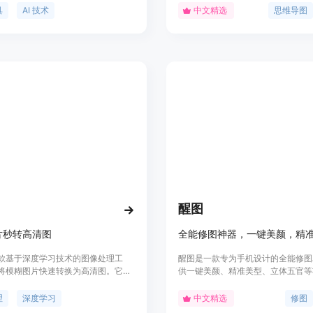
实时协作，无论团队成员身处何地，
集成思维导图社区和云平台，专业版
具
AI 技术
中文精选
思维导图
一画布上进行创作和交流。云同步功
免费版本更强大的特色功能。
户可以随时随地访问自己的作品。此
eDraw 还提供了丰富的社区模板，涵
、思维导图、看板等多种类型，用户
启动项目。该产品面向需要高效协
表达和项目管理的个人和团队，具有
性和灵活性。目前，MoreDraw 已
20,000 用户，其价格策略和具体定
确。
醒图
片秒转高清图
款基于深度学习技术的图像处理工
醒图是一款专为手机设计的全能修图
将模糊图片快速转换为高清图。它采
供一键美颜、精准美型、立体五官等
算法对图片进行重建，使得图片的细
足用户对图片编辑的全方位需求。产
晰、锐利。清图还提供抠图、证件照
单操作和强大功能，成为摄影与录像
理
深度学习
中文精选
修图
白图片上色、图片超级压缩、修改图
的佼佼者，特别适合追求高效修图和