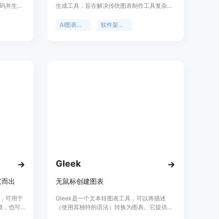
码并生成
生成工具，旨在解决传统图表制作工具复杂、
地理解和
耗时的问题。其重要性在于极大地提高了图表
和框架，
制作的效率，让用户能够快速将复杂的系统可
AI图表生成器
软件架构图
率、节省
视化。主要优点包括：通过自然语言交互，无
需复杂的操作流程；能将现有文档、笔记等转
化为图表；自动处理布局和样式，生成专业结
果；支持多种格式导出。产品定位为面向开发
者、架构师、项目管理人员等需要制作图表的
人群，帮助他们节省时间和精力。价格方面文
档未提及，推测可能有免费试用和付费版本。
Gleek
茧而出
无鼠标创建图表
，可用于
Gleek是一个文本转图表工具，可以将描述
面环境，也可
（使用其独特的语法）转换为图表。它提供强
上使用。
大的概念化套件，可以生成流程图、实体关系