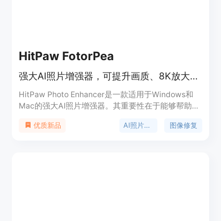
HitPaw FotorPea
强大AI照片增强器，可提升画质、8K放大、快速修复老照片或模糊照片
HitPaw Photo Enhancer是一款适用于Windows和
Mac的强大AI照片增强器。其重要性在于能够帮助用
户轻松提升各类照片的质量。主要优点包括可以将照
AI照片增强
图像修复
优质新品
片放大至8K分辨率，快速修复老照片和模糊照片，
智能还原细节，去除图像噪音等。该产品有免费试用
版本，也支持付费购买，定位为满足不同用户对照片
质量提升的需求，无论是普通家庭用户还是专业摄影
师都能从中受益。