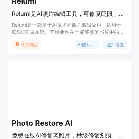
Relumi
Relumi是AI照片编辑工具，可修复眨眼、还原老照片并实现动画效果。
Relumi是一款基于AI技术的照片编辑应用，适用于
iOS和安卓系统。其重要性在于能够修复照片中的瑕
疵，如眨眼、不自然的笑容，还能恢复老旧照片的色
AI照片编辑
照片修复
优质新品
彩和清晰度，并使照片动起来，让每一个瞬间都值得
珍藏。该产品免费使用，定位为满足用户日常照片修
复和美化需求的工具。
Photo Restore AI
免费在线AI修复老照片，秒级修复划痕、上色、人脸增强，无需注册。