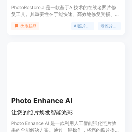
PhotoRestore.ai是一款基于AI技术的在线老照片修
复工具。其重要性在于能快速、高效地修复受损、褪
色的老照片，让珍贵的回忆得以重现。主要优点包括
AI照片修复
老照片修复
优质新品
处理速度快，无需专业技能，可批量处理，且修复效
果自然。产品背景是满足人们对老照片修复的需求，
解决传统修复方式耗时长、成本高的问题。价格方
面，提供免费试用，付费计划有不同套餐供选择，从
0.20美元/张起。产品定位为面向大众的便捷老照片
修复服务平台。
Photo Enhance AI
让您的照片焕发智能光彩
Photo Enhance AI 是一款利用人工智能强化照片效
果的全能解决方案。通过一键操作，将您的照片提升