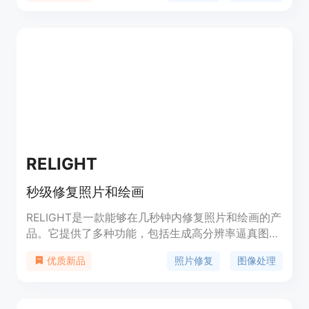
敏捷治理，技管结合、协同应对，开放合作、共治共
享等原则。它结合人工智能技术特性，分析风险来源
和表现形式，针对模型算法安全、数据安全和系统安
全等内生安全风险，以及网络域、现实域、认知域、
伦理域等应用安全风险，提出了相应的技术应对和综
合防治措施。
RELIGHT
秒级修复照片和绘画
RELIGHT是一款能够在几秒钟内修复照片和绘画的产
品。它提供了多种功能，包括生成高分辨率逼真图
像、去除照片的背景、提升图像质量等。RELIGHT还
照片修复
图像处理
优质新品
支持API集成，方便开发者进行二次开发。定价方
面，请访问官方网站获取详细信息。