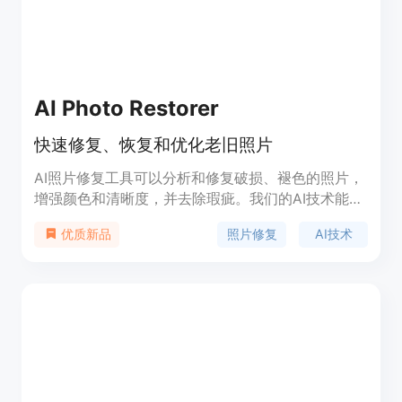
AI Photo Restorer
快速修复、恢复和优化老旧照片
AI照片修复工具可以分析和修复破损、褪色的照片，
增强颜色和清晰度，并去除瑕疵。我们的AI技术能够
恢复照片的细节，使其焕发新生。无论您是想修复旧
照片修复
AI技术
优质新品
的家庭照片还是增强最新的快照，我们的照片修复工
具都是您的完美解决方案。尝试使用我们的照片修复
工具，亲身体验尖端技术的力量。