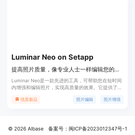
图像中的对象和文字。Photo Editor AI还提供了多种
功能，包括去除文字、增强人脸、支持移动设备等。
您可以免费下载1024px分辨率的结果。AI照片编辑
器完全免费，但稍后将推出基于订阅的付费版。它适
用于个人用户、创意机构、房地产、电子商务、摄影
等多个场景。
Luminar Neo on Setapp
提高照片质量，像专业人士一样编辑您的照片
Luminar Neo是一款先进的工具，可帮助您在短时间
内增强和编辑照片，实现高质量的效果。它提供了一
系列的人工智能工具，包括天空替换、光源调整、噪
照片编辑
照片增强
优质新品
点去除等功能，让您的照片从普通变得惊艳。
Luminar Neo适用于专业摄影师和爱好者，提供了快
速、简单、高效的编辑解决方案。您可以通过
Setapp订阅来获取Luminar Neo，并享受Setapp平
© 2026 AIbase
备案号：闽ICP备2023012347号-1
台上240多个应用程序的其他功能。