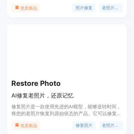
进的算法可以修复最模糊和褪色的照片，让您拥有清
照片修复
老照片修复
优质新品
晰高质量的图像，让您引以为豪。我们理解保护珍贵
回忆的重要性，因此我们使用最先进的技术来修复您
的老照片，确保它们经得起时间的考验。此外，我们
注重您的隐私和个人信息的安全，您可以放心地相信
我们保护您的图像数据。不要让珍贵的回忆逐渐消
逝-立即尝试照片修复，恢复让您一生珍藏的照片。
Restore Photo
AI修复老照片，还原记忆
修复照片是一款使用先进的AI模型，能够逆转时间，
将您的老照片恢复到原始状态的产品。它可以修复损
坏的照片上的划痕、撕裂和斑点，为褪色的黑白照片
修复照片
老照片修复
优质新品
添加正确的颜色，还可以增强低分辨率照片的清晰