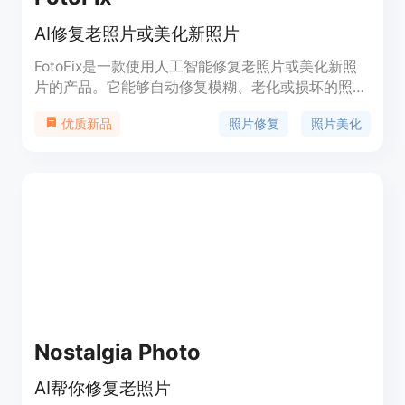
AI修复老照片或美化新照片
FotoFix是一款使用人工智能修复老照片或美化新照
片的产品。它能够自动修复模糊、老化或损坏的照
片，使其恢复原貌。同时，它还提供多种美化功能，
照片修复
照片美化
优质新品
如调整亮度、对比度、饱和度，以及添加滤镜和特效
等。FotoFix定价灵活，用户可以根据需要选择合适
的套餐。它适用于个人用户、摄影爱好者以及需要修
复照片的专业人士。
Nostalgia Photo
AI帮你修复老照片