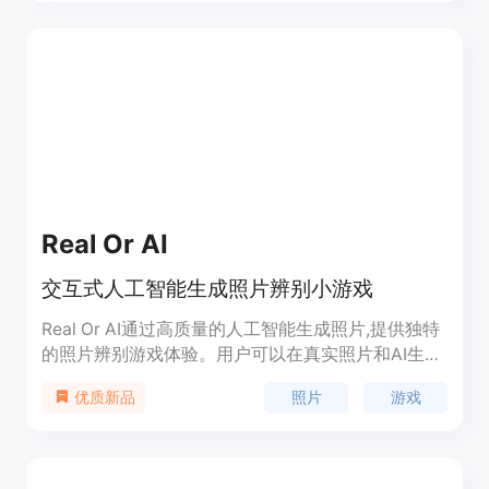
度。修复照片是一个功能强大的照片编辑器，给您温
馨回忆带来生机。
Real Or AI
交互式人工智能生成照片辨别小游戏
Real Or AI通过高质量的人工智能生成照片,提供独特
的照片辨别游戏体验。用户可以在真实照片和AI生成
照片中进行选择,从中测试并提升自己的判断能力。
照片
游戏
优质新品
Real Or AI不仅娱乐有趣,也让用户感受到人工智能在
图像生成领域巨大的进步。