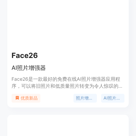
Face26
AI照片增强器
Face26是一款最好的免费在线AI照片增强器应用程
序，可以将旧照片和低质量照片转变为令人惊叹的艺
术作品。它具有多种功能，包括照片去模糊、自动上
照片增强器
AI照片编辑
优质新品
色、高清人像、AI放大、照片增强、照片真实艺术、
动态照片等。用户可以通过网页或移动应用程序使用
Face26，无需任何编辑技巧即可获得令人惊叹的效
果。Face26将您的回忆焕发成全新的形象。