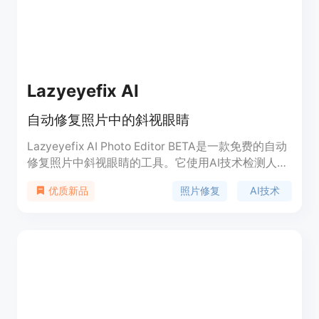
Lazyeyefix AI
自动修复照片中的斜视眼睛
Lazyeyefix AI Photo Editor BETA是一款免费的自动
修复照片中斜视眼睛的工具。它使用AI技术检测人脸
和眼睛，自动识别斜视眼睛并将另一只眼睛复制到斜
照片修复
AI技术
优质新品
视眼睛位置。用户只需上传照片，一键修复，即可在
5秒内获得完美的照片。该工具适用于所有人，无需
任何编辑技能。