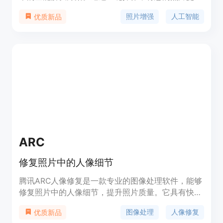
到新的高度，让您的图片真正令人惊艳。产品提供多
照片增强
人工智能
优质新品
种功能，如放大照片、修复旧照片、去除背景、替换
背景、夜间增强、去除划痕、去除物体等。您可以免
费注册并每月获得 20 个免费积分，若需要更多积
分，只需按需付费。
ARC
修复照片中的人像细节
腾讯ARC人像修复是一款专业的图像处理软件，能够
修复照片中的人像细节，提升照片质量。它具有快
速、准确的修复功能，可以修复各种人像瑕疵，如皮
图像处理
人像修复
优质新品
肤瑕疵、眼袋、痘痘等。该产品定价为每年99美