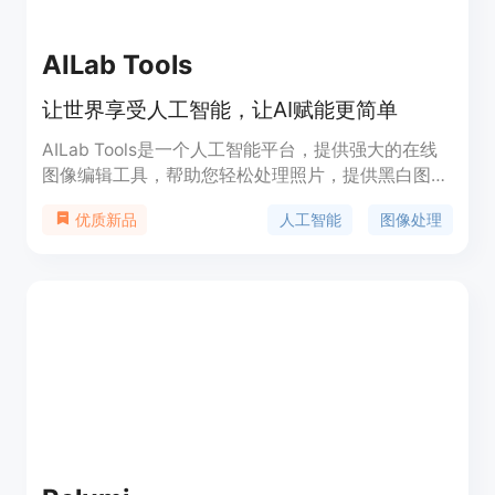
AILab Tools
让世界享受人工智能，让AI赋能更简单
AILab Tools是一个人工智能平台，提供强大的在线
图像编辑工具，帮助您轻松处理照片，提供黑白图像
上色、锐化增强、对比度增强、图像无损放大、人像
人工智能
图像处理
优质新品
动漫化、照片年龄变化、照片性别变化、图像风格变
化等实用而强大的功能，并提供相应的API接口，使
用AILab Tools在线图像处理，轻松高效地进行在线P
图，也可以使用API开发自己的图像处理工具。