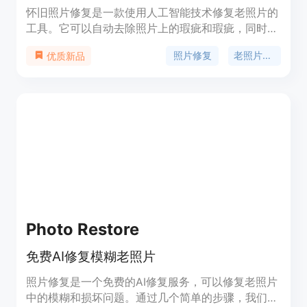
怀旧照片修复是一款使用人工智能技术修复老照片的
工具。它可以自动去除照片上的瑕疵和瑕疵，同时保
留原始细节。用户只需上传照片并点击修复按钮，即
照片修复
老照片修复
优质新品
可在几秒钟内恢复宝贵的回忆。定价灵活，价格低
廉，是您恢复老照片的理想选择。
Photo Restore
免费AI修复模糊老照片
照片修复是一个免费的AI修复服务，可以修复老照片
中的模糊和损坏问题。通过几个简单的步骤，我们先