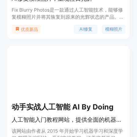
Fix Blurry Photos是一款通过人工智能技术，能够修
复模糊照片并将其恢复到原来的光辉状态的产品。无
论您是要修复模糊的家庭照片，还是想要改善老照片
AI修复
模糊照片
优质新品
的质量，我们都能满足您的需求。我们的产品受到全
球63,532多名用户的喜爱，得到了Vercel、Treeum
等公司的高度认可。
动手实战人工智能 AI By Doing
人工智能入门教程网站，提供全面的机器学习与深度学习知识。
该网站由作者从 2015 年开始学习机器学习和深度学