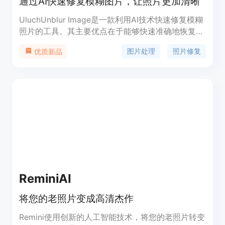
通过AI快速修复模糊图片，让照片更加清晰
UluchUnblur Image是一款利用AI技术快速修复模糊
照片的工具。其主要优点在于能够快速准确地恢复照
片的清晰度，提升图片质量。该产品定位于为摄影
图片处理
照片修复
优质新品
师、设计师和个人用户提供快速、高效的图片修复服
务。
ReminiAI
将您的老照片变成高清杰作
Remini使用创新的人工智能技术，将您的老照片转变