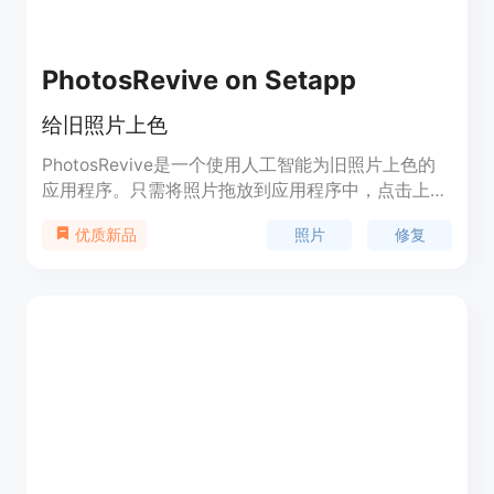
PhotosRevive on Setapp
给旧照片上色
PhotosRevive是一个使用人工智能为旧照片上色的
应用程序。只需将照片拖放到应用程序中，点击上色
按钮，即可将黑白照片变为彩色。您还可以手动调整
照片
修复
优质新品
颜色和对比度。PhotosRevive可在Mac和iOS设备上
使用，提供多种功能，并且属于Setapp订阅服务，
每月9.99美元。