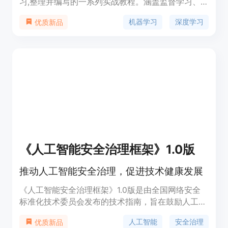
习,整理并编写的一系列实战教程。涵盖监督学习、
无监督学习、深度学习等多个领域,既有理论推导,又
机器学习
深度学习
优质新品
有代码实现,旨在帮助初学者全面掌握人工智能的基
础知识和实践技能。网站拥有独立域名,内容持续更
新,欢迎大家关注和学习。
《人工智能安全治理框架》1.0版
推动人工智能安全治理，促进技术健康发展
《人工智能安全治理框架》1.0版是由全国网络安全
标准化技术委员会发布的技术指南，旨在鼓励人工智
能创新发展的同时，有效防范和化解人工智能安全风
人工智能
安全治理
优质新品
险。该框架提出了包容审慎、确保安全，风险导向、