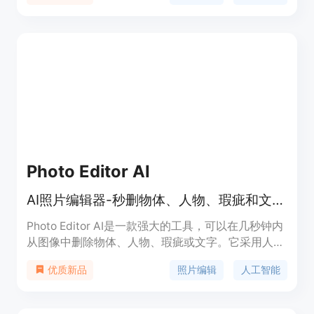
能。您可以登录到仪表板中，使用API文档，以及访
问付费选项进行照片修复。Colorize.cc帮助您保留家
庭记忆，让旧照片重现生机。
Photo Editor AI
AI照片编辑器-秒删物体、人物、瑕疵和文字，用人工智能提升设计技能
Photo Editor AI是一款强大的工具，可以在几秒钟内
从图像中删除物体、人物、瑕疵或文字。它采用人工
智能技术，让您的设计技能突飞猛进。Photo Editor
照片编辑
人工智能
优质新品
AI支持上传各种格式的图像，如JPG、PNG、
WEBP、HEIC，最大支持5MB。它可以通过刷选的方
式快速删除图像中的物体或人物，并自动分割和理解