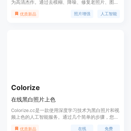
为高清杰作。通过去模糊、降噪、修复老照片、图像
放大、颜色修复、人脸增强、背景增强等功能，让您
照片增强
人工智能
优质新品
的照片更加清晰、细腻，达到专业级水平。Remini适
用于社交平台、传承家族历史、打印服务、电商、教
育、杂志等多个行业，让您的照片和视频内容更加出
色。Remini还提供API支持，方便您将其集成到自己
的产品中。下载Remini移动应用程序，随时随地使用
AI对照片和视频进行增强。
Colorize
在线黑白照片上色
Colorize.cc是一款使用深度学习技术为黑白照片和视
频上色的人工智能服务。通过几个简单的步骤，您可
以在几分钟内给数百张家庭照片上色。除了上色功能
在线
免费
优质新品
外，还提供视频上色、照片修复、肖像生成等多种功