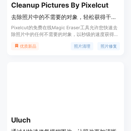
Cleanup Pictures By Pixelcut
去除照片中的不需要的对象，轻松获得干净的照片
Pixelcut的免费在线Magic Eraser工具允许您快速去
除照片中的任何不需要的对象，以秒级的速度获得干
净的照片。无需技术知识，只需上传照片，刷掉不需
照片清理
照片修复
优质新品
要的对象，即可获得清晰、美观的照片。Magic
Eraser还可以用于去除照片中的文字、人物、瑕疵
等。该工具适用于个人用户、摄影爱好者、社交媒体
用户等各种场景。Pixelcut的Magic Eraser已经被
1500万用户信任，可在iPhone和Android设备上使
用。
Uluch