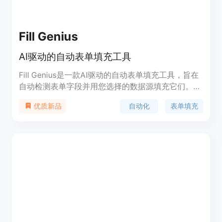
Fill Genius
AI驱动的自动表单填充工具
Fill Genius是一款AI驱动的自动表单填充工具，旨在
自动检测表单字段并用您选择的数据源填充它们。它
是一个快速高效的解决方案，用于跨多个平台填写重
自动化
表单填充
优质新品
复的表单。该产品通过减少手动输入的需求，提高了
填写表单的效率，从而节省了用户的时间，提高了生
产力。Fill Genius支持多种数据源，适用于各种在线
表单，包括工作申请、产品列表、风险投资推介表单
等。