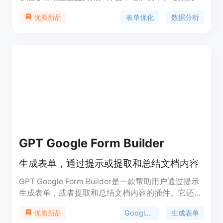
的完成率。主要优点是可以利用平台自身的数据来精
表单优化
数据分析
优质新品
准识别并解决用户体验（UX）方面存在的问题。产
品背景信息暂未提及，价格也未在给定页面中体现，
其定位是为企业优化表单，促进更多客户完成表单填
写和结账。
GPT Google Form Builder
生成表单，通过提示或提取和总结文档内容
GPT Google Form Builder是一款帮助用户通过提示
生成表单，或者提取和总结文档内容的插件。它还支
持OCR扫描来创建表单。用户可以用它来建立各种类
Google表单
生成表单
优质新品
型的Google表单，包括调查问卷、测验、考试、任