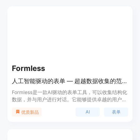
Formless
人工智能驱动的表单 — 超越数据收集的范围，对话表单不仅可以提问，还可以做出回应。
Formless是一款AI驱动的表单工具，可以收集结构化
数据，并与用户进行对话。它能够提供卓越的用户体
验，让用户不仅填写表单，还可以提问并获得回应。
AI
表单
优质新品
Formless支持120种语言，可以定制语音风格，适用
于各种场景。还可以创建可分享的报告，与团队分享
见解。