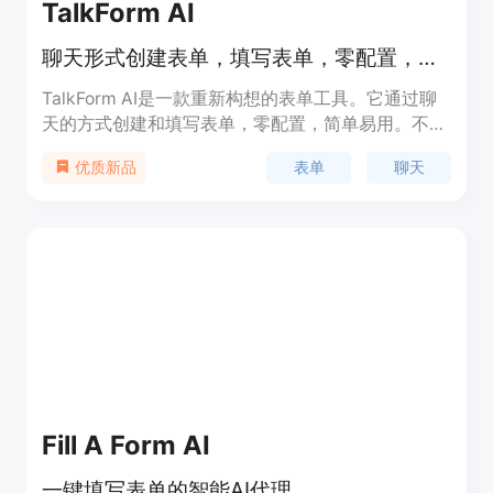
TalkForm AI
聊天形式创建表单，填写表单，零配置，简单易用
TalkForm AI是一款重新构想的表单工具。它通过聊
天的方式创建和填写表单，零配置，简单易用。不再
需要繁琐的表单构建器，字段类型由我们的人工智能
表单
聊天
优质新品
自动推断。我们的AI自动验证、清洗、结构化和填充
表单字段。所有的表单响应都按照推断的模式保持结
构化，便于分析。TalkForm AI支持自定义验证和复
杂的条件逻辑。如果您能想到，我们就能实现。您可
以免费开始使用TalkForm AI。
Fill A Form AI
一键填写表单的智能AI代理