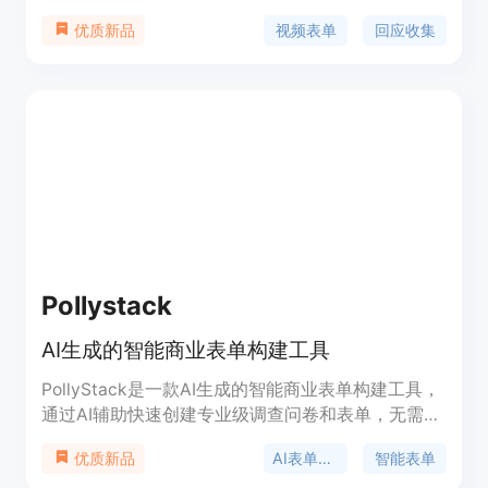
荐、团队异步会议、职位申请、各种反馈、用户生成
视频表单
回应收集
优质新品
内容等。你可以轻松创建属于自己的收集空间，输入
问题并从用户那里得到视频回应。Records提供了多
个专家设计的模板，也可以手动输入问题。同时，你
的录制将以你的风格和标志进行呈现。Records免费
使用，无需信用卡。
Pollystack
AI生成的智能商业表单构建工具
PollyStack是一款AI生成的智能商业表单构建工具，
通过AI辅助快速创建专业级调查问卷和表单，无需编
码。其主要优点包括提供专业设计、智能问题生成、
AI表单构建
智能表单
优质新品
深度洞察生成和简单报告创建。价格透明，定位于个