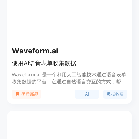
Waveform.ai
使用AI语音表单收集数据
Waveform.ai 是一个利用人工智能技术通过语音表单
收集数据的平台。它通过自然语言交互的方式，帮助
用户在客户访谈、员工调查、市场研究和潜在客户生
AI
数据收集
优质新品
成等方面进行数据收集。该平台的主要优点包括：1.
更全面和深入的信息收集：通过AI驱动的调查，能够
收集到更全面和有洞察力的数据，从而进行更深入的
分析和做出更明智的决策。2. 更高的响应率：通过AI
驱动的语音表单与用户进行自然互动，提高调查的响
应率和用户满意度。3. 反映品牌身份：可以个性化语
音和个性，以反映品牌身份，创造一致且难忘的用户