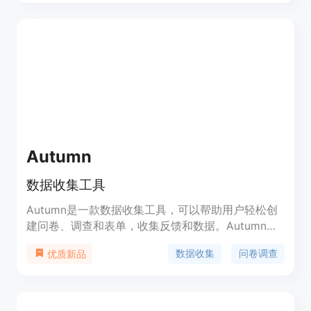
人用户、团队和企业用户。
Autumn
数据收集工具
Autumn是一款数据收集工具，可以帮助用户轻松创
建问卷、调查和表单，收集反馈和数据。Autumn的
优势在于简单易用、数据安全可靠、支持多种问卷类
数据收集
问卷调查
优质新品
型和自定义选项、数据分析功能强大。Autumn提供
免费和付费版本，付费版本价格从每月29美元起。