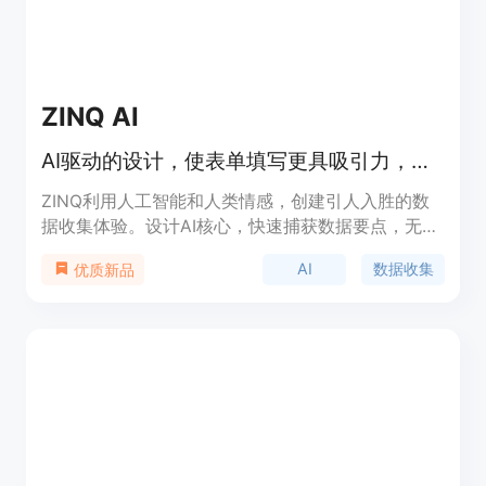
体验。4. 时间和成本效益：与传统的人工数据收集方
法相比，节省时间和降低成本，同时保持准确性和可
靠性。
ZINQ AI
AI驱动的设计，使表单填写更具吸引力，轻松切换模式，愉快地收集数据。
ZINQ利用人工智能和人类情感，创建引人入胜的数
据收集体验。设计AI核心，快速捕获数据要点，无缝
转化为自然对话。
AI
数据收集
优质新品