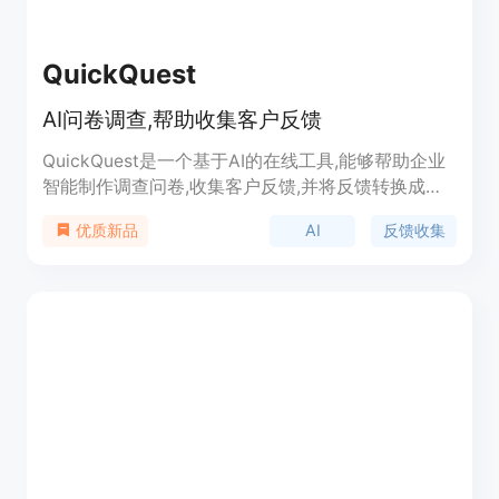
QuickQuest
AI问卷调查,帮助收集客户反馈
QuickQuest是一个基于AI的在线工具,能够帮助企业
智能制作调查问卷,收集客户反馈,并将反馈转换成在
线评论。它具有AI问卷制作、无缝集成、评论生成、
AI
反馈收集
优质新品
数据分析等功能。可以帮助企业收集真实可靠的客户
反馈,增加产品曝光度和口碑,洞察客户需求,指导产品
优化。