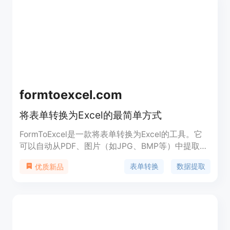
企业和个人的表单创建需求。
formtoexcel.com
将表单转换为Excel的最简单方式
FormToExcel是一款将表单转换为Excel的工具。它
可以自动从PDF、图片（如JPG、BMP等）中提取数
据，并以高准确度的方式填充到Excel中。它简化了
表单转换
数据提取
优质新品
数据录入流程，使用AI技术提取表单数据，支持各种
字段类型识别，包括文本字段、复选框和单选按钮。
FormToExcel与Microsoft Excel无缝集成，可以直接
将提取的数据导出到Excel电子表格中，方便进行数
据分析和处理。