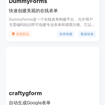
DummyForms
快速创建美观的在线表单
DummyForms是一个在线表单构建平台，允许用户
无需编码知识即可创建专业表单和调查问卷。它以其
直观的拖放构建器、智能分析功能、条件逻辑、自定
表单构建
数据收集
优质新品
义主题和安全性而闻名。DummyForms的背景信息
显示，它旨在简化数据收集流程，节省时间，并提供
详细的表单性能和用户行为洞察。产品定位于满足不
同规模企业的需求，提供核心表单构建功能，并有免
费和付费计划可供选择。
craftygform
自动生成Google表单