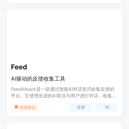
务、反馈、市场营销、数据收集等。该插件支持自动
识别和解析问题、选项，可以导入问题、问题与答案
和测验到Google表单中。
Feed
AI驱动的反馈收集工具
FeedAIback是一款通过智能AI对话形式收集反馈的
平台。它使用先进的AI算法与用户进行对话，收集更
加深入和有价值的数据。它不仅仅是一个反馈表单，
反馈
AI
优质新品
更像是一个额外的团队成员，可以全天候为您收集有
价值的洞察。您可以将FeedAIback视为可以与您的
客户进行交流的智能对话调研工具。