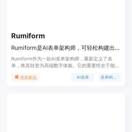
Rumiform
Rumiform是AI表单架构师，可轻松构建出色智能表单与调查。
Rumiform作为一款AI表单架构师，重新定义了表
单，将其转变为高端数字体验。它的重要性在于能够
帮助用户轻松创建出有价值且值得填写的表单和调查
AI表单
表单构建器
优质新品
问卷。主要优点包括操作简单，无需复杂的技术知识
即可使用；借助AI技术，能快速生成智能表单；可打
造独特的数字体验。产品背景未提及，价格信息未给
出，其定位是为有表单和调查创建需求的用户提供便
捷解决方案。