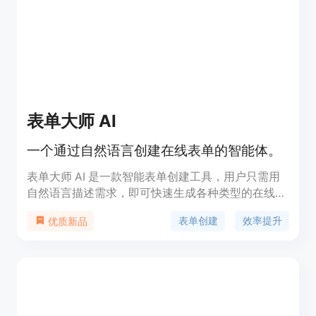
表单大师 AI
一个通过自然语言创建在线表单的智能体。
表单大师 AI 是一款智能表单创建工具，用户只需用
自然语言描述需求，即可快速生成各种类型的在线表
单。它适合活动报名、课程销售、场馆预约等多种场
表单创建
效率提升
优质新品
景，帮助用户提高工作效率，简化表单制作过程，价
格合理，适合各类企业和个人使用。