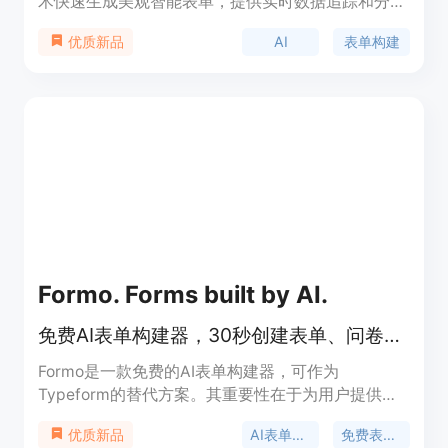
术快速生成美观智能表单，提供实时数据追踪和分
析，节省用户时间，价格实惠，适用于各种场景。
AI
表单构建
优质新品
Formo. Forms built by AI.
免费AI表单构建器，30秒创建表单、问卷等，无限制响应，免信用卡试用
Formo是一款免费的AI表单构建器，可作为
Typeform的替代方案。其重要性在于为用户提供高
效、便捷的表单创建体验。主要优点包括：能在30
AI表单构建器
免费表单工具
优质新品
秒内创建表单、问卷、投票和调查，拥有无限响应、