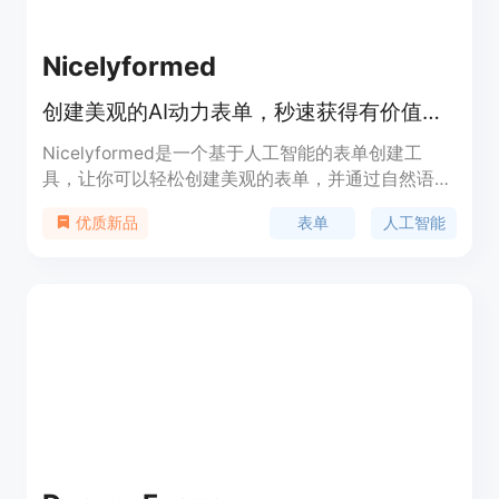
Nicelyformed
创建美观的AI动力表单，秒速获得有价值的见解。
Nicelyformed是一个基于人工智能的表单创建工
具，让你可以轻松创建美观的表单，并通过自然语言
实现智能见解的收集。它提供了AI生成的表单内容，
表单
人工智能
优质新品
可以根据需要进行修改和定制，还可以获得免费和付
费版的使用选择。通过Nicelyformed，你可以快速
创建各种类型的表单，收集所需的数据，并获得有价
值的见解。