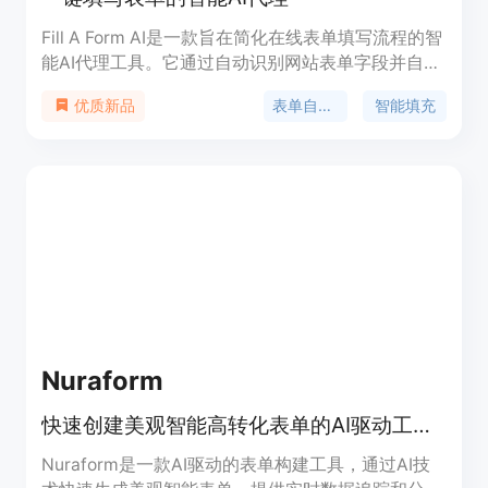
Fill A Form AI是一款旨在简化在线表单填写流程的智
能AI代理工具。它通过自动识别网站表单字段并自动
填充，显著提高了用户在线填写表单的效率。该工具
表单自动化
智能填充
优质新品
利用机器学习技术，从用户过去的填写记录中学习，
以更快速准确地填充新表单。此外，它还能直接与
Google Sheets同步，方便用户进行数据分析和管
理。Fill A Form AI的主要优点包括减少手动数据输入
的繁琐，提高填写速度和准确性，以及通过智能协作
功能支持团队合作。
Nuraform
快速创建美观智能高转化表单的AI驱动工具。
Nuraform是一款AI驱动的表单构建工具，通过AI技