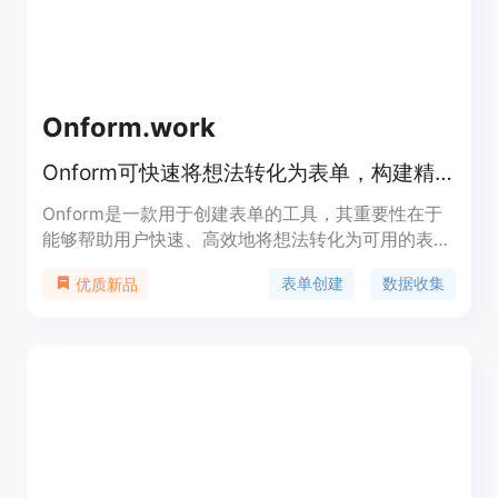
Onform.work
Onform可快速将想法转化为表单，构建精美对话式表单并集成工作流
Onform是一款用于创建表单的工具，其重要性在于
能够帮助用户快速、高效地将想法转化为可用的表
单。主要优点包括可以与AI环境集成，实现零摩擦、
表单创建
数据收集
优质新品
无限制地创建、发布和扩展研究；能够构建美观且具
有对话式交互的表单，方便收集和分析数据，还可与
现有工作流程集成。产品背景未明确提及，价格信息
也未给出。该产品定位为帮助用户提高表单创建和数
据收集效率的生产力工具。