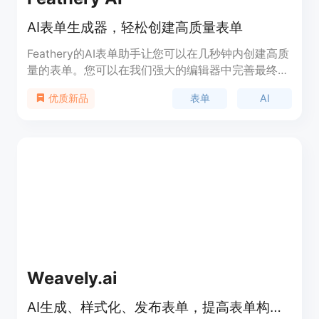
AI表单生成器，轻松创建高质量表单
Feathery的AI表单助手让您可以在几秒钟内创建高质
量的表单。您可以在我们强大的编辑器中完善最终的
体验。该产品具有以下功能：智能表单生成、自定义
表单
AI
优质新品
表单设计、多种表单字段类型、实时数据收集与分
析、导出数据报表等。适用于各种场景，如反馈收
集、调查问卷、订阅邮件等。定价信息请访问官方网
站了解详情。
Weavely.ai
AI生成、样式化、发布表单，提高表单构建效率。