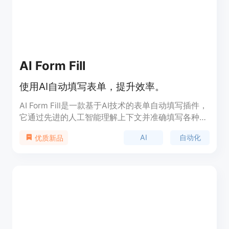
AI Form Fill
使用AI自动填写表单，提升效率。
AI Form Fill是一款基于AI技术的表单自动填写插件，
它通过先进的人工智能理解上下文并准确填写各种网
站和表单类型。用户可以通过一键魔法棒按钮快速填
AI
自动化
优质新品
写任何字段，同时提供可定制的上下文功能，以确保
生成的内容符合用户的特定需求和偏好。此外，该插
件提供多种AI模型选择，包括高级的GPT-4o，以适
应用户的特定需求。它还提供灵活的定价方案，用户
可以按需购买积分，无需订阅，享受终极灵活性。