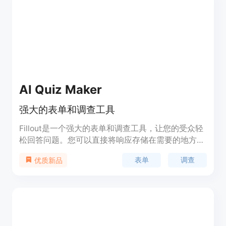
AI Quiz Maker
强大的表单和调查工具
Fillout是一个强大的表单和调查工具，让您的受众轻
松回答问题。您可以直接将响应存储在需要的地方。
使用Fillout，您可以在60秒内连接数据库或存储响
表单
调查
优质新品
应，只需拖放问题即可创建各种高度可定制的问题类
型。您可以创建付款表单、多页表单、强大的条件逻
辑、登录表单、调度等高级功能。Fillout支持与
Notion、Airtable、Salesforce、PostgreSQL、
Google Sheets等多个应用集成。无论您需要收集数
据还是更新数据，Fillout都可以帮助您。