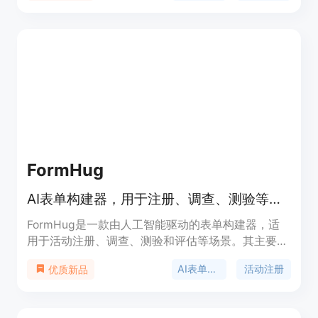
无需信用卡、无需注册即可试用；具备丰富的功能，
如AI字段编辑、洞察分析、文件上下文构建、表单设
计、集成、逻辑设置和通知等；提供大量美观的现成
模板。产品背景是满足用户对简单、强大表单创建工
具的需求。价格定位为永久免费，没有付费墙，无需
信用卡。
FormHug
AI表单构建器，用于注册、调查、测验等，含自助数据查询，免费试用
FormHug是一款由人工智能驱动的表单构建器，适
用于活动注册、调查、测验和评估等场景。其主要优
点在于能够通过人工智能快速生成表单，无需编码或
AI表单构建器
活动注册
优质新品
设计技能，同时支持自助数据查询功能。该产品为全
球用户提供服务，有免费、专业版（29美元）和商业
版（59美元）三种价格方案，定位为满足不同规模