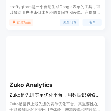
craftygform是一个自动生成Google表单的工具，可
以帮助用户快速创建各种调查问卷和表单。它提供简
化的操作流程，可以在几秒钟内自动生成Google表
调查问卷
表单
优质新品
单链接。除了用于调查问卷，craftygform还适用于
收集反馈、组织活动等多种用途。通过自动化的表单
创建过程，craftygform提高了工作效率，减少了手
动输入和设计的麻烦。用户只需上传问卷文件或手动
输入问题，即可快速生成Google表单链接。
Zuko Analytics
Zuko是先进表单优化平台，用数据识别修复UX问题促表单完成。
Zuko是世界上最先进的表单优化平台。其重要性在
于能够帮助企业提升用户体验，增加表单和结账流程