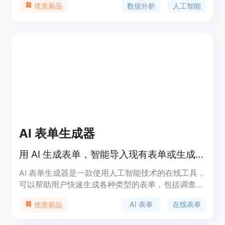
数据分析
人工智能
优质新品
不同之处在于其能简化数据管理，为协作式数据驱动
决策增加智能语义层。同时，Brewit还提供数据仓库
连接、内置数据目录、处理复杂查询、审批工作流、
特定角色的AI助手等功能。Brewit的定价和定位可在
其官方网站上获取。
AI 表单生成器
用 AI 生成表单，智能导入现有表单或生成新表单
AI 表单生成器是一款使用人工智能技术的在线工具，
可以帮助用户快速生成各种类型的表单，包括调查问
卷、表格和测验等。它提供了多种创建表单的方式，
AI 表单
在线表单
优质新品
用户可以通过描述所需表单的内容，或者通过导入现
有的表单进行修改。AI 表单生成器还可以根据用户的