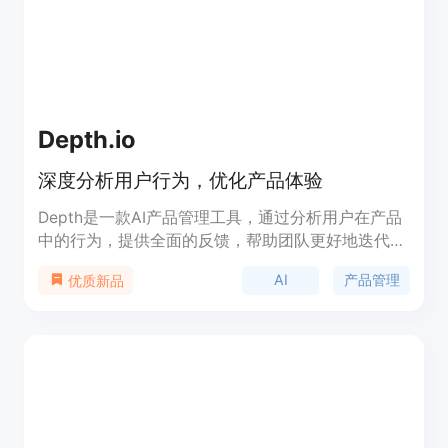
Depth.io
深度分析用户行为，优化产品体验
Depth是一款AI产品管理工具，通过分析用户在产品
中的行为，提供全面的反馈，帮助团队更好地迭代产
品。它不仅能够观察产品的每一方面，从用户体验建
AI
产品管理
优质新品
议到新功能的开发，还能优化会员计划和特权展示，
提升用户参与度和理解。此外，Depth还关注视频播
放的可用性问题，如视频链接失效、加载延迟等，确
保用户能够流畅地消费视频内容。