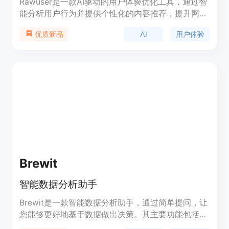
Rawuser是一款AI驱动的用户体验优化工具，通过智
能分析用户行为并提供个性化的内容推荐，提升网站
的用户互动和转化率。用户可以根据指引将Rawuser
AI
用户体验
优质新品
与自己的平台进行集成，获取每日用户会话的统计和
产品分析等功能。Rawuser的主要优势是凭借其AI魔
力最大化网站的影响力，并提供定制化的用户体验，
从而促进网站的发展和商业成功。产品定位为提升网
站用户体验和转化率的生产力工具。
Brewit
智能数据分析助手
Brewit是一款智能数据分析助手，通过简单提问，让
您能够更好地基于数据做出决策。其主要功能包括数
据集成、即时答案、图表库、AI推荐等。与其他产品