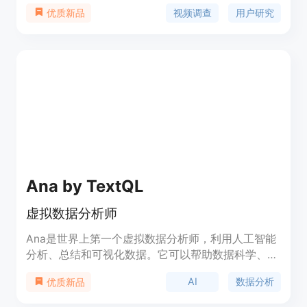
调，收集更多、更好的数据。用户可以高效进行大规
视频调查
用户研究
优质新品
模研究，并利用人工智能轻松分析回应。其简洁美观
的界面确保参与者能够轻松回应，而且价格实惠，适
用于各种研究需求。
Ana by TextQL
虚拟数据分析师
Ana是世界上第一个虚拟数据分析师，利用人工智能
分析、总结和可视化数据。它可以帮助数据科学、销
售和市场营销等领域的专业人士快速获得数据洞察，
AI
数据分析
优质新品
并且提供高级的数据隐私保护和安全性。Ana的功能
包括上传数据、用自然语言提问、获取即时分析结果