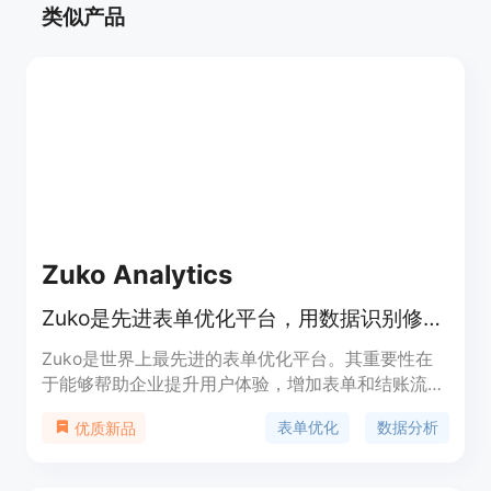
类似产品
Zuko Analytics
Zuko是先进表单优化平台，用数据识别修复UX问题促表单完成。
Zuko是世界上最先进的表单优化平台。其重要性在
于能够帮助企业提升用户体验，增加表单和结账流程
的完成率。主要优点是可以利用平台自身的数据来精
表单优化
数据分析
优质新品
准识别并解决用户体验（UX）方面存在的问题。产
品背景信息暂未提及，价格也未在给定页面中体现，
其定位是为企业优化表单，促进更多客户完成表单填