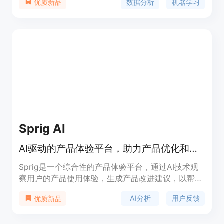
数据分析
机器学习
优质新品
点。提供定制化、专业支持的AI工具，帮助企业提升
效率，降低成本，保持竞争优势。
Sprig AI
AI驱动的产品体验平台，助力产品优化和增长。
Sprig是一个综合性的产品体验平台，通过AI技术观
察用户的产品使用体验，生成产品改进建议，以帮助
企业实现其产品目标。该平台通过Replays、
AI分析
用户反馈
优质新品
Heatmaps、Surveys、Feedback和AI Explorer等功
能，提供用户行为分析、用户反馈收集、产品改进建