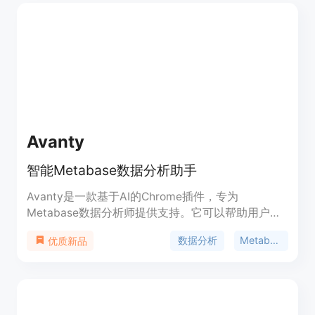
议等一系列服务，帮助产品团队更好地理解用户需
求，优化产品体验，从而推动产品增长。
Avanty
智能Metabase数据分析助手
Avanty是一款基于AI的Chrome插件，专为
Metabase数据分析师提供支持。它可以帮助用户更
快地编写、编辑、理解和评论SQL查询，并提供智能
数据分析
Metabase
优质新品
SQL生成功能。Avanty可以节省用户在生成、编辑和
理解SQL方面的时间，提高工作效率。Avanty提供免
费试用，并有付费版本提供更多高级功能。