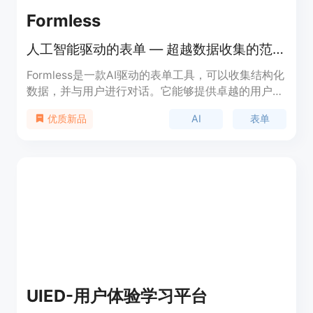
Formless
人工智能驱动的表单 — 超越数据收集的范围，对话表单不仅可以提问，还可以做出回应。
Formless是一款AI驱动的表单工具，可以收集结构化
数据，并与用户进行对话。它能够提供卓越的用户体
验，让用户不仅填写表单，还可以提问并获得回应。
AI
表单
优质新品
Formless支持120种语言，可以定制语音风格，适用
于各种场景。还可以创建可分享的报告，与团队分享
见解。
UIED-用户体验学习平台