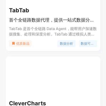
TabTab
首个全链路数据代理，提供一站式数据分析服务。
TabTab 是首个全链路 Data Agent，能帮用户加速数
据搜集、处理和深度分析。TabTab 通过模拟人类思
维，支持多源异构数据的搜集与自动化处理，并以表
数据分析
数据可视化
优质新品
格、网页、文档、PPT等方式呈现精美的分析结果。
是全天候的 AI 数据分析师！
CleverCharts