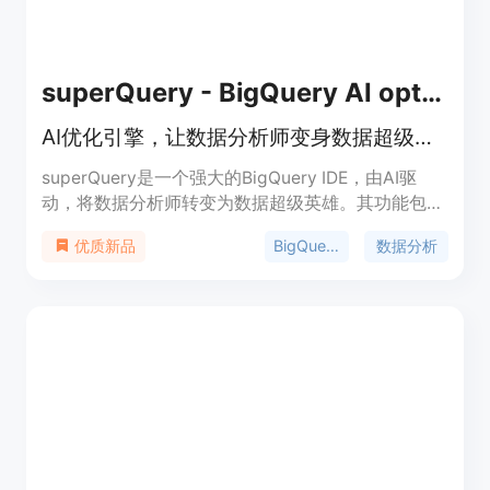
superQuery - BigQuery AI optimization engine
AI优化引擎，让数据分析师变身数据超级英雄
superQuery是一个强大的BigQuery IDE，由AI驱
动，将数据分析师转变为数据超级英雄。其功能包
括：实时优化查询、自适应缓存、智能补全、多查询
BigQuery
数据分析
优质新品
执行、自动检测标准/传统SQL、变量使用、查询结
果可视化等。此外，还提供费用预测、多标签查询等
特性。