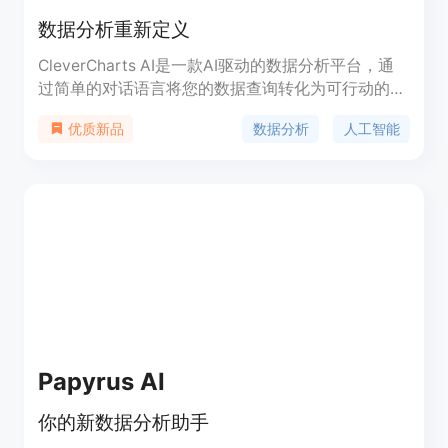
数据分析重新定义
CleverCharts AI是一款AI驱动的数据分析平台，通
过简单的对话语言将您的数据查询转化为可行动的见
解。可定制的交互式仪表盘让您深入了解数据，支持
数据分析
人工智能
优质新品
MySQL、SQLite和Excel数据源。数据安全得到保
障，适用于小型到中型企业、初创公司和非技术用
户。
Papyrus AI
你的新数据分析助手