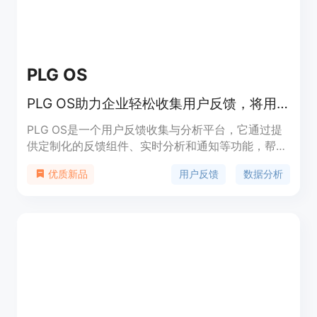
PLG OS
PLG OS助力企业轻松收集用户反馈，将用户洞察转化为提升产品的行动。
PLG OS是一个用户反馈收集与分析平台，它通过提
供定制化的反馈组件、实时分析和通知等功能，帮助
企业更好地理解用户需求，从而优化产品和服务。该
用户反馈
数据分析
优质新品
平台的主要优点在于其高度的可定制性和易用性，用
户无需技术背景即可快速部署反馈表单。PLG OS的
背景信息显示，它旨在为产品主导增长（PLG）企业
提供一个简单而强大的工具，以支持他们的产品迭代
和用户参与度提升。目前，PLG OS提供免费试用，
适合初创企业及希望提高产品用户体验的公司。