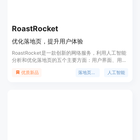
RoastRocket
优化落地页，提升用户体验
RoastRocket是一款创新的网络服务，利用人工智能
分析和优化落地页的五个主要方面：用户界面、用户
体验、视觉设计、内容和SEO。我们提供可操作的见
落地页优化
人工智能
优质新品
解，以增强您的数字存在的性能和效果。
RoastRocket将人工智能的力量带到您的在线存在
中，让您的落地页更加完美。