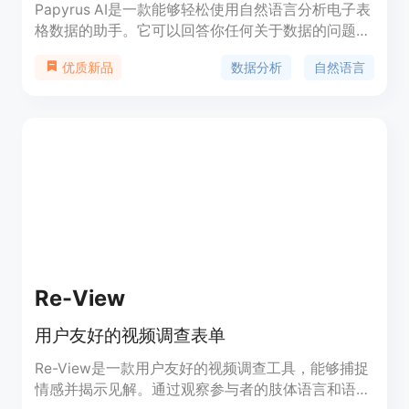
Papyrus AI是一款能够轻松使用自然语言分析电子表
格数据的助手。它可以回答你任何关于数据的问题，
无需编写代码、公式或依赖其他工具。你可以与同事
数据分析
自然语言
优质新品
合作，共同挖掘团队所需的洞察力。Papyrus AI目前
正在被一些公司的用户测试使用。它提供免费试用，
具体定价请参考官方网站。
Re-View
用户友好的视频调查表单
Re-View是一款用户友好的视频调查工具，能够捕捉
情感并揭示见解。通过观察参与者的肢体语言和语