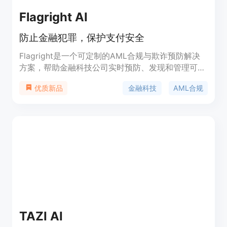
Flagright AI
防止金融犯罪，保护支付安全
Flagright是一个可定制的AML合规与欺诈预防解决
方案，帮助金融科技公司实时预防、发现和管理可疑
和恶意活动。它提供了一个无代码后台的API优先平
金融科技
AML合规
优质新品
台，用于集中管理AML合规与欺诈操作，包括实时交
易监控、案件管理、客户风险评估引擎、身份验证和
制裁、政治暴露和不良媒体筛查等功能。
TAZI AI