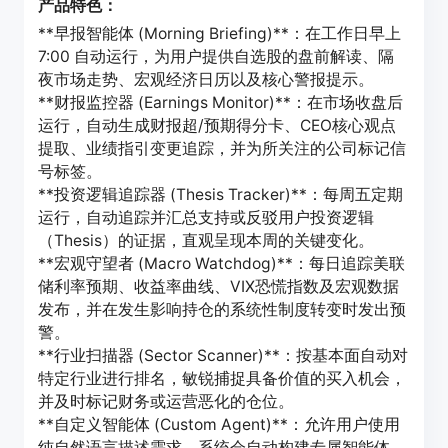
产品特色：
**早报智能体 (Morning Briefing)**：在工作日早上
7:00 自动运行，为用户提供自选股的盘前解读、隔
夜市场走势、宏观经济日历以及核心警报提示。
**财报监控器 (Earnings Monitor)**：在市场收盘后
运行，自动生成财报超/预期得分卡、CEO核心观点
提取、业绩指引变更追踪，并为所关注的公司标记信
号标签。
**投资逻辑追踪器 (Thesis Tracker)**：每周五定期
运行，自动追踪并汇总支持或反驳用户投资逻辑
（Thesis）的证据，直观呈现本周的关键变化。
**宏观守望者 (Macro Watchdog)**：每日追踪美联
储利率预期、收益率曲线、VIX恐慌指数及宏观数据
发布，并在发生影响持仓的系统性制度转变时发出预
警。
**行业扫描器 (Sector Scanner)**：按基本面自动对
特定行业进行排名，敏锐捕捉具备价值的买入机会，
并及时标记财务或运营恶化的仓位。
**自定义智能体 (Custom Agent)**：允许用户使用
纯自然语言描述需求，系统会自动构建专属智能体、