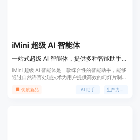
iMini 超级 AI 智能体
一站式超级 AI 智能体，提供多种智能助手功能。
iMini 超级 AI 智能体是一款综合性的智能助手，能够
通过自然语言处理技术为用户提供高效的幻灯片制
作、文档生成等服务。产品的核心优势在于其强大的
AI 助手
生产力工具
优质新品
多模型支持，用户可在同一平台上获得不同类型的智
能服务，从而提升工作效率。iMini 特别适合需要频
繁进行文案创作、报告撰写及市场研究的用户。其价
格方案灵活，适合不同层次的用户需求。