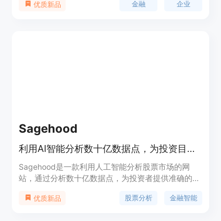
金融
企业
优质新品
方案。AlphaWatch AI能够帮助银行、对冲基金、股
票研究和专业网络等行业提供各种定制化的解决方
案。
Sagehood
利用AI智能分析数十亿数据点，为投资目标提供精准、可操作的见解。
Sagehood是一款利用人工智能分析股票市场的网
站，通过分析数十亿数据点，为投资者提供准确的见
解和策略。其主要优点是AI驱动的投资见解、实时的
股票分析
金融智能
优质新品
金融情报、智能投资洞察、清晰的市场概况以及方便
的AI对话功能。