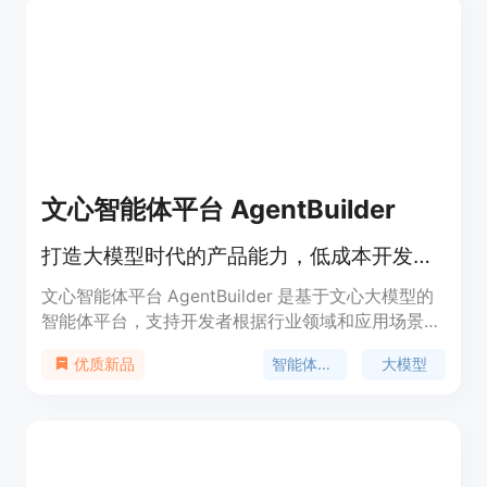
金・金融智能体通过 AI 技术为客户提供了高效、准
确的支持，降低了人力成本并提高了服务质量。其背
景源自百度在 AI 领域的深厚积累，价格策略灵活，
具体情况可咨询客服。
文心智能体平台 AgentBuilder
打造大模型时代的产品能力，低成本开发智能体，实现商业闭环。
文心智能体平台 AgentBuilder 是基于文心大模型的
智能体平台，支持开发者根据行业领域和应用场景，
选择不同开发方式打造智能体。其主要优点包括低成
智能体平台
大模型
优质新品
本开发、流量分发路径支持，为用户提供完整的产品
开发闭环。