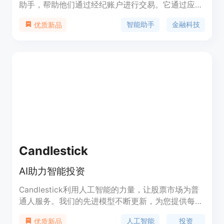
助手，帮助他们通过经纪账户进行交易。它通过应用
算法将用户的策略转化为经纪了解的订单，从而节省
智能助手
金融科技
优质新品
时间，避免人为错误，并利用实时市场数据以更高的
速度和效率执行期权投资策略。Tiblio AI的主要功能
包括定价算法、分散头寸、自然降低最大回撤、选取
最佳期权等。用户可以通过Tiblio AI轻松地进行长期
期权投资，并在不同场景下应用，例如Wheel
Strategy等。该产品的定价和定位信息可在官方网站
上获得。
Candlestick
AI助力智能投资
Candlestick利用人工智能的力量，让股票市场为普
通人服务。我们的先进模型不断更新，为您提供每周
AI选股推荐，超越市场表现。模型每只股票采用数十
人工智能
投资
优质新品