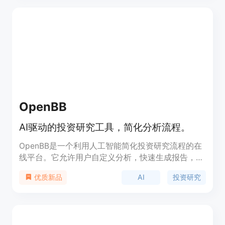
息，而无需花费大量时间进行研究。此外，Revv还
提供了一个趋势板块，让用户能够紧跟市场动态。产
品背景信息显示，Revv由Revv Finance Inc.提供，
旨在为用户提供一个全新的股票搜索体验。
OpenBB
AI驱动的投资研究工具，简化分析流程。
OpenBB是一个利用人工智能简化投资研究流程的在
线平台。它允许用户自定义分析，快速生成报告，并
通过集成私有数据集和大型语言模型来增强投资决
AI
投资研究
优质新品
策。产品的主要优点包括高效率、灵活性和用户友好
的界面，特别适合金融专业人士和投资者使用。