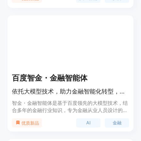
个指标，通过数百次的历史数据训练，以实现超人类
的结果。作为Candlestick的订阅用户，您可以根据
自己的投资偏好定制模型，查看选股背后的洞察和数
据，甚至参加投资比赛。只需每月$9.99，早期加
入，准备打败华尔街。
百度智金・金融智能体
依托大模型技术，助力金融智能化转型，降本增效。
智金・金融智能体是基于百度领先的大模型技术，结
合多年的金融行业知识，专为金融从业人员设计的智
能化解决方案。该产品通过智能化的咨询、交易引导
AI
金融
优质新品
和报告生成等功能，旨在提升金融业务的效率与合规
性，帮助用户在信贷、投资、监管和保险等多个场景
实现数字化转型。定位为金融行业的智能助手，智