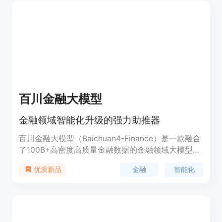
持有、定投等，来观察投资收益的变化。这个工具的
主要优点是简单易懂，能够帮助投资者在不承担实际
风险的情况下，学习和比较不同的投资策略。它适合
心态平和、不为短期波动所动的长线投资者。目前，
该产品是免费的，主要面向教育和娱乐目的，不构成
实际的投资建议。
百川金融大模型
金融领域智能化升级的强力助推器
百川金融大模型（Baichuan4-Finance）是一款融合
了100B+高密度高质量金融数据的金融领域大模型。
它深度优化核心金融业务场景，严守合规安全底线，
金融
智能化
优质新品
全方位赋能金融行业智能化升级。该模型由人民大学
财政金融学院金融专家团队全程参与定义和评估，确
保数据的专业性与权威性。它采用创新前沿的训练体
系，具有卓越的金融场景应用能力，并提供全方位的
合规与安全保障。