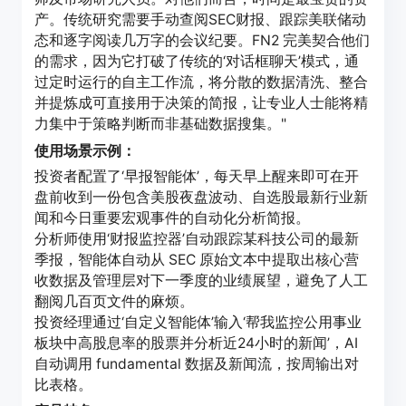
产。传统研究需要手动查阅SEC财报、跟踪美联储动
态和逐字阅读几万字的会议纪要。FN2 完美契合他们
的需求，因为它打破了传统的‘对话框聊天’模式，通
过定时运行的自主工作流，将分散的数据清洗、整合
并提炼成可直接用于决策的简报，让专业人士能将精
力集中于策略判断而非基础数据搜集。"
使用场景示例：
投资者配置了‘早报智能体’，每天早上醒来即可在开
盘前收到一份包含美股夜盘波动、自选股最新行业新
闻和今日重要宏观事件的自动化分析简报。
分析师使用‘财报监控器’自动跟踪某科技公司的最新
季报，智能体自动从 SEC 原始文本中提取出核心营
收数据及管理层对下一季度的业绩展望，避免了人工
翻阅几百页文件的麻烦。
投资经理通过‘自定义智能体’输入‘帮我监控公用事业
板块中高股息率的股票并分析近24小时的新闻’，AI
自动调用 fundamental 数据及新闻流，按周输出对
比表格。