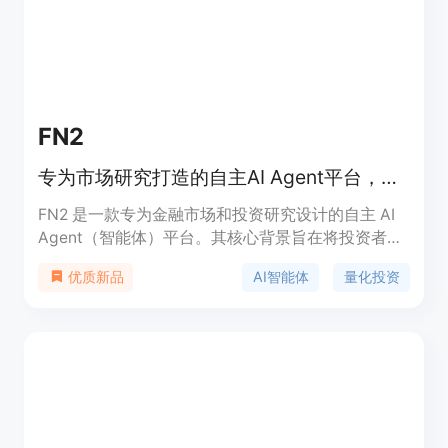
FN2
专为市场研究打造的自主AI Agent平台，可自动监控投资组合并生成每日简报。
FN2 是一款专为金融市场和投资研究设计的自主 AI
Agent（智能体）平台。其核心背景旨在将投资者从
繁重的数据搜集工作中解放出来，实现‘醒来看到答
AI智能体
量化投资
优质新品
案，而不是作业’的高效工作流。该产品定位为专业投
资者的自动化AI研究助手，内置了直接对接权威金融
数据源（如 Polygon.io、SEC EDGAR、FRED等）的
数据管道，确保所有信息的实时性与真实性，彻底告
别传统大模型容易产生的‘幻觉’。FN2 提供免费基础
版，无需信用卡即可开始使用，其主要优点在于通过
结构化工作流和预设智能体，帮助用户在开盘前快速
掌握市场动态、财报变动及宏观趋势，极大提升了投