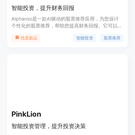
智能投资，提升财务回报
Alphanso是一款AI驱动的股票推荐应用，为您设计
个性化的股票推荐，帮助您提高财务回报。它可以轻
松导入您在任何经纪人（如Robinhood）处的投资组
智能投资
股票推荐
优质新品
合，并为您的理想投资组合提供买入/卖出建议。您
可以获得24/7的投资监控和更新通知。此外，
Alphanso还提供市场新闻和研究，帮助您更好地了
解股票决策。它还提供每日精选的股票推荐，帮助您
快速做出明智的投资选择。您还可以使用Alphanso
的AI健康评分来监控和跟踪您的投资组合，并获得有
关最佳配置和投资论点的定期提醒。Alphanso的功
能包括：个性化股票推荐、多样化投资组合、市场新
闻和研究、顶级股票推荐、投资组合健康检查等。
PinkLion
智能投资管理，提升投资决策