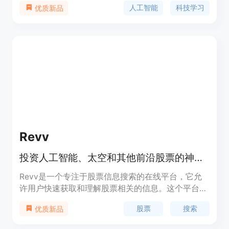
人工智能
科技学习
优质新品
教程、定制学习计划等。它能够帮助老年人更好地适
应当今的数字化社会。
Revv
投资人工智能、太空和其他前沿股票的神奇方式
Revv是一个专注于股票信息搜索的在线平台，它允
许用户快速获取和理解股票相关的信息。这个平台以
其简洁的界面和高效的搜索功能，为用户提供了一个
股票
搜索
优质新品
快速了解股票市场的途径。Revv的主要优点在于它
的便捷性和高效性，用户可以迅速找到所需的股票信