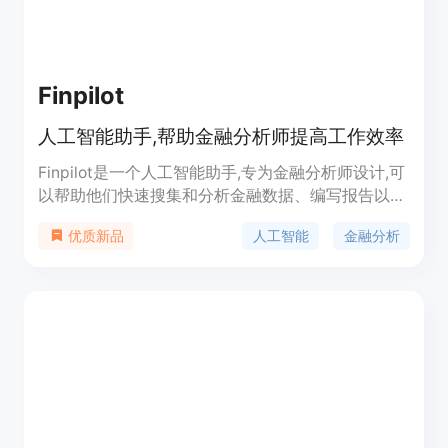
Finpilot
人工智能助手,帮助金融分析师提高工作效率
Finpilot是一个人工智能助手,专为金融分析师设计,可
以帮助他们快速搜集和分析金融数据、编写报告以及
进行数据可视化,大大提高工作效率。它可以自动化
人工智能
金融分析
优质新品
搜集和分析公开的财务数据,节省大量手动工作时间,
同时提供可验证的信息来源,保证研究质量。用户只
需与Finpilot聊天即可获得直接的答复和可靠的洞见,
从而简化金融分析工作流程。