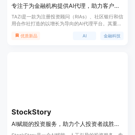
专注于为金融机构提供AI代理，助力客户留存、增长与获取。
TAZI是一款为注册投资顾问（RIAs）、社区银行和信
用合作社打造的以增长为导向的AI代理平台。其重要
性在于通过AI技术为金融机构提供可操作的智能信
AI
金融科技
优质新品
息，帮助它们更可持续和盈利地发展。主要优点包括
能够精准分析客户数据，发现潜在风险和机会，生成
针对性的策略。产品背景是针对金融行业的数字化转
型需求而开发。价格信息未提及。定位是成为金融机
构提升客户管理和业务增长的有力工具。
StockStory
AI赋能的投资服务，助力个人投资者战胜市场