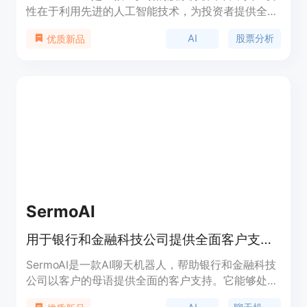
性在于利用先进的人工智能技术，为投资者提供全面
且深入的股票分析。主要优点包括自动化处理金融数
AI
股票分析
优质新品
据、提供实时分析与预测，帮助投资者克服情绪偏
见，做出更明智的投资决策。产品背景是为了满足投
资者对高效、精准投资分析工具的需求。价格方面提
供免费试用，也有付费套餐可供选择。定位是面向各
类投资者，提供机构级别的金融分析服务。
SermoAI
用于银行和金融科技公司提供全面客户支持的AI聊天机器人
SermoAI是一款AI聊天机器人，帮助银行和金融科技
公司以客户的母语提供全面的客户支持。它能够处理
不断增长的支持需求，消除语言障碍，提供个性化答