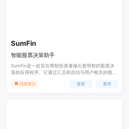
SumFin
智能股票决策助手
SumFin是一款旨在帮助投资者做出更明智的股票决
策的应用程序。它通过汇总和总结与用户相关的股市
新闻，提供全球金融市场的洞察，使投资者能够轻松
投资
股市
优质新品
获取关键信息。该应用由拥有数十年全球金融市场和
金融科技经验的团队开发，注重简洁性，避免复杂
性，致力于不断改进，以保持用户领先。