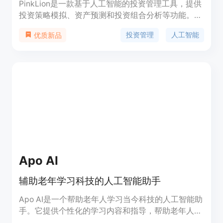
PinkLion是一款基于人工智能的投资管理工具，提供
投资策略模拟、资产预测和投资组合分析等功能。无
论您是初次投资者、经验丰富的投资者还是量化交易
投资管理
人工智能
优质新品
员，PinkLion都能帮助您做出更好的投资决策。现在
就开始使用PinkLion，塑造您的财务未来吧！
Apo AI
辅助老年学习科技的人工智能助手
Apo AI是一个帮助老年人学习当今科技的人工智能助
手。它提供个性化的学习内容和指导，帮助老年人掌
握各种科技技能。Apo AI的功能包括解答问题、提供