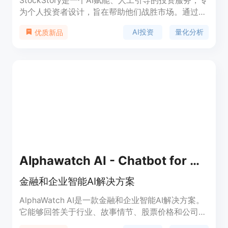
StockStory是一个AI赋能、人工引导的投资服务，专
为个人投资者设计，旨在帮助他们战胜市场。通过利
用人工智能和量化分析，StockStory能够识别出市场
AI投资
量化分析
优质新品
上被忽视的高质量股票和投资机会。该服务自2019
年9月30日至2024年9月30日，实现了175%的市场
超额回报，相比之下，市场（标准普尔500指数）的
回报为94%。StockStory Edge通过其专有数据集、
尖端AI技术和市场领先的研究，为个人投资者提供了
与对冲基金相同的AI驱动优势。
Alphawatch AI - Chatbot for Hedge Funds
金融和企业智能AI解决方案
AlphaWatch AI是一款金融和企业智能AI解决方案。
它能够回答关于行业、故事情节、股票价格和公司发
展轨迹等广泛问题，并提供定制化的金融和企业解决