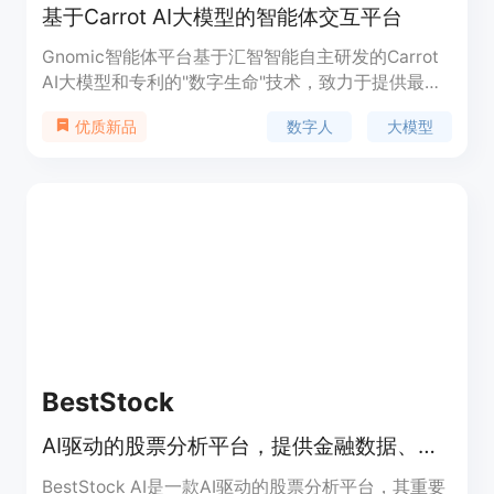
基于Carrot AI大模型的智能体交互平台
Gnomic智能体平台基于汇智智能自主研发的Carrot
AI大模型和专利的"数字生命"技术，致力于提供最先
进的人工智能交互体验。面向企业、协会、组织等各
数字人
大模型
优质新品
类型B端用户，提供深度定制化的智能体解决方案。
该平台的Carrot AI大模型能够轻松实现爆款文案、信
息检索、创意绘图等功能，帮助用户告别昂贵的学习
成本，高效提升学习和工作效率。
BestStock
AI驱动的股票分析平台，提供金融数据、分析及智能对话，助力投资决策
BestStock AI是一款AI驱动的股票分析平台，其重要