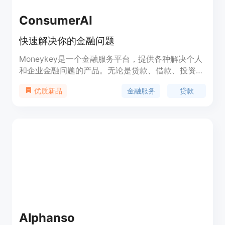
ConsumerAI
快速解决你的金融问题
Moneykey是一个金融服务平台，提供各种解决个人
和企业金融问题的产品。无论是贷款、借款、投资还
是理财，Moneykey都能提供一站式解决方案。通过
金融服务
贷款
优质新品
快速申请、简化流程和优质服务，Moneykey帮助用
户快速解决各种金融问题。
Alphanso