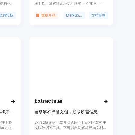
结构化的
线工具，能够将多种文件格式（如PDF、
重要性在于
Word、HTML等）快速转换为Markdown格
确性，尤
式。该工具的主要优点在于其高效、免费且无
文档转换
优质新品
Markdown
文档转换
CR.com
需下载安装，非常适合需要快速整理和迁移文
档内容的用户。它不仅能够解决不同平台间文
b仓库相关联，
档格式不兼容的问题，还能保证内容在不同设
品的主要
备上的一致性和可读性。此外，MarkItDown
的操作简单，用户只需上传文件即可完成转
换，极大地提高了工作效率。
Extracta.ai
一个用 Go 语言编写的 CLI 工具和库，用于将文档转换为 Markdown 格式。
自动解析扫描文档，提取所需信息
，专注于将
Extracta.ai是一款可以从任何非结构化文档中
rkdown
提取数据的工具。它可以自动解析扫描文档，
命令行界面
并提取您所需的信息，包括功能、优势、定