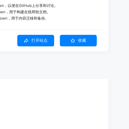
wn，以便在GitHub上分享和讨论。
down，用于构建在线帮助文档。
down，用于内容迁移和备份。
cx、epub、html、htm、url、pdf、ppt、pptx、mp3
打开站点
收藏
图像数据，再转换为Markdown格式。
cParser、DocxParser、PptParser、UrlParser等。
选择不同的解析器和转换器。
据支持。
器。
接调用相应的解析器和转换器进行文件转换。