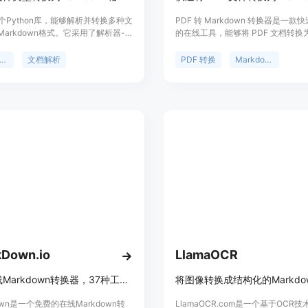
个Python库，能够解析并转换多种文
PDF 转 Markdown 转换器是一款
arkdown格式。它采用了解析器-
的在线工具，能够将 PDF 文档转换
，支持包括doc、docx、epub、
的 Markdown 格式。其重要性在
tm、url、pdf、ppt、pptx、mp3和
用户在处理文档时，轻松提取和编辑
arkdown转换
文档解析
PDF 转换
Markdown
多种文件格式的转换。E2M项目的最终
工具支持多语言，并使用高精度 OC
检索增强生成(RAG)和模型训练或微
确保格式的完美保留。提供免费和付
质量的数据。
本，付费版允许更大的文件上传和更
数。
kDown.io
LlamaOCR
免费在线Markdown转换器，37种工具，支持多格式转换及实时预览
将图像转换成结构化的Markdo
down是一个免费的在线Markdown转
LlamaOCR.com是一个基于OCR