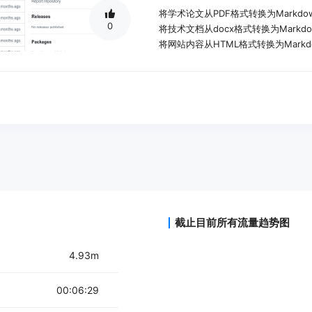
将学术论文从PDF格式转换为Markdo
0
将技术文档从docx格式转换为Mark
将网站内容从HTML格式转换为Mark
产品特色：
支持多种文件格式的解析和转换，如doc、do
和m4a。
采用解析器-转换器架构，先解析文本或
提供多种解析器和转换器，如PdfParser、Do
支持自定义配置，用户可以根据需要
提供API服务，方便集成和使用。
支持模型训练和微调，为RAG提供数
使用教程：
截止目前所有流量趋势图
1. 创建Python环境并激活。
4.93m
2. 更新pip到最新版本。
3. 使用pip安装E2M库。
4. 根据需要选择并配置解析器和转换
00:06:29
5. 使用E2M提供的API服务或直