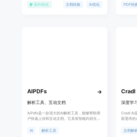
Markdown格式，专为AI/LLM系统设计。它支
4o-min
国外精选
文档转换
AI优化
PDF转
持多种文件格式，提供清晰的Markdown导
换。这个
出，自定义JSON模式，图像理解能力，并针
的文本和
对流行的LLM系统进行优化。Monkt通过其直
达，便于
观的仪表板或REST API直接集成，为用户提供
显示，Tr
强大的功能，简化AI和LLM工作流程。
率和便捷
可编辑格
上没有提
AIPDFs
Cradl 
解析工具、互动文档
深度学习
AiPdfs是一款强大的AI解析工具，能够帮助用
Cradl
户快速上传和互动文档。它具有智能内容生
获需求的
成、关键词分析、提供有用建议等功能。通过
学习的强
AiPdfs，用户可以更快速地写博客、创作高转
的文档解
AI
解析工具
文档解
化率的文章、撰写更吸引人的邮件。它可以提
供灵活的