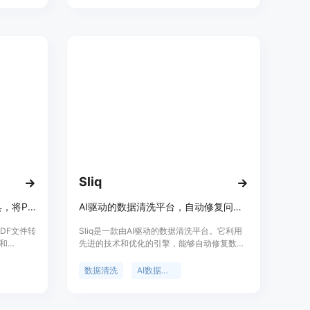
。
维护和更新流程。它利用Notion的AI搜索和格
uivrHQ
式化功能，提高了文档的可读性和易用性。
者。产品
问其源代
Sliq
一站式开源高质量数据提取工具，将PDF转换成Markdown和JSON格式。
AI驱动的数据清洗平台，自动修复问题，助力分析师快速发布干净数据。
PDF文件转
Sliq是一款由AI驱动的数据清洗平台。它利用
n和
先进的技术和优化的引擎，能够自动修复数据
理。它在
中的模式问题、缺失值和格式错误。其重要性
多种输出
在于极大地提高了数据处理效率，让分析师能
数据清洗
AI数据清洗
U的主要优
够在短时间内获得可用于分析的数据。产品的
持文档原
主要优点包括上下文感知，能依据数据所在领
式和表
域做出智能清洗决策；处理速度极快，能在几