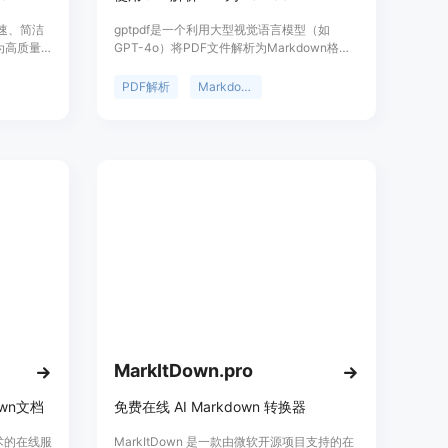
快速、简洁
gptpdf是一个利用大型视觉语言模型（如
为高质量
GPT-4o）将PDF文件解析为Markdown格式
于可以帮助
的工具。它通过PyMuPDF库识别非文本区
内容。该
域，并使用OpenAI API进行内容解析，几乎可
PDF解析
Markdown转换
R 技术，
以完美地处理排版、数学公式、表格、图片和
费两种版
图表等。平均成本为每页0.013美元，具有高
多转换次
效和低成本的特点。
MarkItDown.pro
wn文档
免费在线 AI Markdown 转换器
技术的在线服
MarkItDown 是一款由微软开源项目支持的在