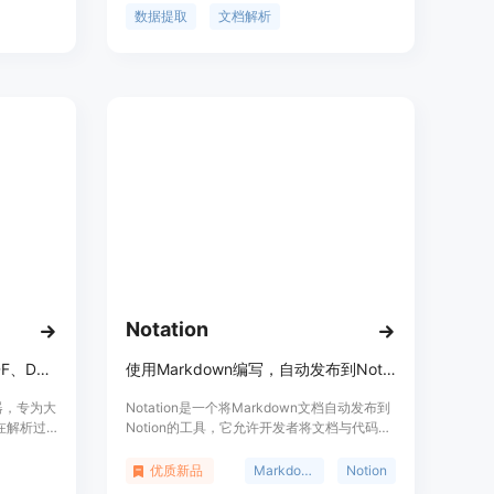
中。该工
价、定位等。
数据提取
文档解析
够保留文
。其主要
过
取，具有较高
Notation
文件解析器，专为LLMs解析PDF、Docx、PPTx等文档。
使用Markdown编写，自动发布到Notion的文档工具。
析器，专为大
Notation是一个将Markdown文档自动发布到
在解析过
Notion的工具，它允许开发者将文档与代码库
件格式，
结合，实现文档的同步更新和版本控制。
文档等，并且
Notation的设计哲学强调文档与代码的紧密联
优质新品
Markdown
Notion
度快、效
系，避免使用复杂的前端框架，简化了文档的