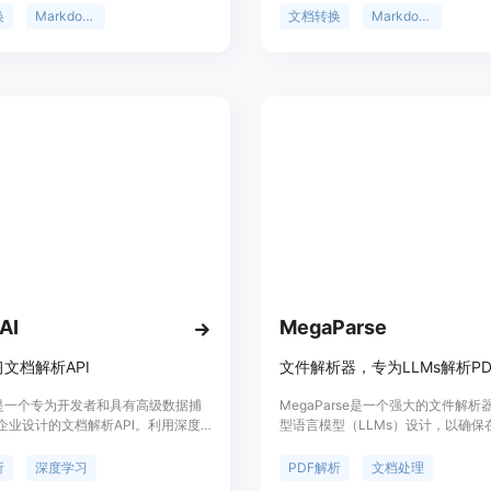
i和Gemini-flash-1.5，来实现这一转
和库的形式，方便开发者集成到项目
换
Markdown
文档转换
Markdown
工具的主要优点在于它能够将PDF中
具支持本地文件和 URL 的转换，能
结构信息以Markdown的形式重新表
档的语义结构，同时支持自定义配置
进一步的编辑和处理。产品背景信息
优点是易于使用、灵活集成，并且通
ieve PDF2MD旨在提高文档处理的效
OpenAI 的模型实现 PDF 文本提
性，特别是在需要将PDF内容转换为
的转换精度。
式的场景中。关于价格和定位，页面
供具体信息，因此无法确定。
AI
MegaParse
文档解析API
 AI是一个专为开发者和具有高级数据捕
MegaParse是一个强大的文件解
企业设计的文档解析API。利用深度
型语言模型（LLMs）设计，以确保
大能力，快速构建、训练和部署先进
程中不丢失任何信息。它支持多种文
析模型，无需具备机器学习经验。提
包括PDF、PowerPoint、Word
析
深度学习
PDF解析
文档处理
定价和部署选项，适用于各种场景。
是开源的。这个工具的主要优点是速