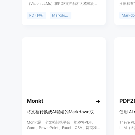
（Vision LLMs）将PDF文档解析为格式化良
换器和查
好的Markdown内容的工具。它支持多种模
于为用户
型，包括OpenAI、LLama和Gemini等，能够
和查看解
PDF解析
Markdown转换
M
智能识别和提取文本及表格，并保持文档的层
费使用、
级结构、样式和缩进。该工具的主要优点包括
能。产品
高精度的内容提取、格式保持、支持多模型以
业者等对
及本地模型托管，适用于需要高效文档处理的
免费，定
用户。
Markd
Monkt
PDF2
将文档转换成AI就绪的Markdown或结构化JSON
Monkt是一个文档转换平台，能够将PDF、
Triev
Word、PowerPoint、Excel、CSV、网页和原
LLM（大
始HTML等格式的文档即时转换成为优化过的
的工具。