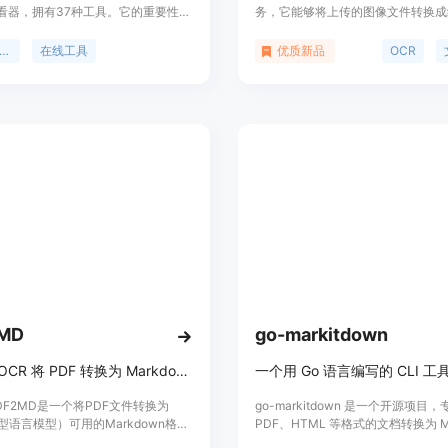
看器，拥有37种工具。它的重要性在
务，它能够将上传的图像文件转换成
提供了便捷、高效的Markdown转换
Markdown格式文档。这项技术的
决方案。主要优点包括无需注册、免
它极大地提高了文档转换的效率和准
arkdown转换器
在线工具
优质新品
OCR
支持多种格式转换以及实时预览功
其是在处理大量文本资料时。LlamaO
背景是为了满足开发者、作家和AI从
由'Together AI'提供支持，并且
干净Markdown格式的需求。价格为
与'Nutlope/llama-ocr'的GitHu
位是为广大用户提供方便的
显示了其开源和社区支持的背景。产
own处理服务。
优点包括易用性、高效率和准确性。
MD
go-markitdown
使用 AI OCR 将 PDF 转换为 Markdown
e PDF2MD是一个将PDF文件转换为
go-markitdown 是一个开源项目
型语言模型）可用的Markdown格式
PDF、HTML 等格式的文档转换为 Ma
它使用了高效的视觉模型，如GPT-
格式。它通过 Go 语言实现，提供