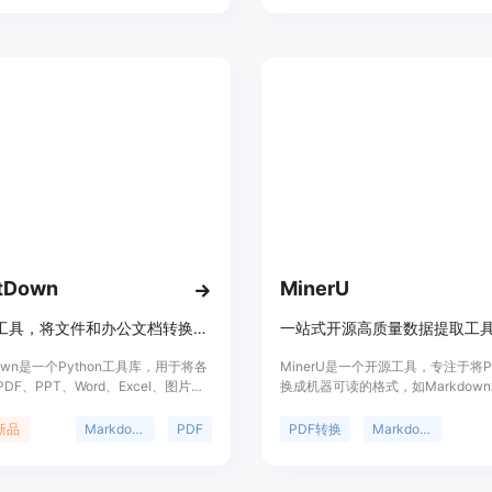
率高，且能够广泛兼容不同文件类型
MegaParse的背景信息显示，它是由Q
开发的，并且拥有活跃的社区和贡献
是免费的，并且可以通过GitHub访
码。
ItDown
MinerU
Python工具，将文件和办公文档转换为Markdown格式。
tDown是一个Python工具库，用于将各
MinerU是一个开源工具，专注于将
DF、PPT、Word、Excel、图片等
换成机器可读的格式，如Markdow
arkdown格式，便于索引、文本分析
JSON，便于内容的提取和进一步处
持多种文件格式，并且可以与大型语
科学文献中解决符号转换问题，支持
新品
Markdown
PDF
PDF转换
Markdown
合使用，以描述图像内容。
格式，并兼容多种操作系统。Miner
tDown的重要性在于它能够将非文本内
点包括去除页眉、页脚、脚注等，保
文本，极大地方便了内容的管理和使
有结构，自动识别和转换文档中的公