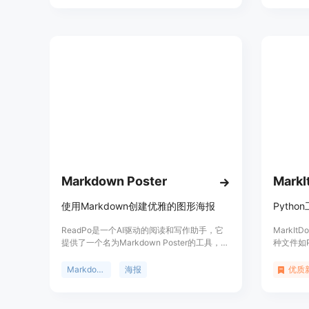
升产品的生产力，让用户的工作更加高效。
AiPdfs支持网站形态，适用于各种写作场景。
Markdown Poster
Mark
使用Markdown创建优雅的图形海报
ReadPo是一个AI驱动的阅读和写作助手，它
MarkI
提供了一个名为Markdown Poster的工具，允
种文件如P
许用户使用Markdown语法来创建优雅的图形
转换为M
海报。这个工具不仅支持文本主题、背景和字
等。它支
Markdown
海报
优质
体大小的自定义，还可以将海报导出为图片，
言模型结
或者复制到剪贴板。ReadPo通过提供海报渲
MarkI
染API，可以集成到网站、Bot、ChatGPT、
容转换为