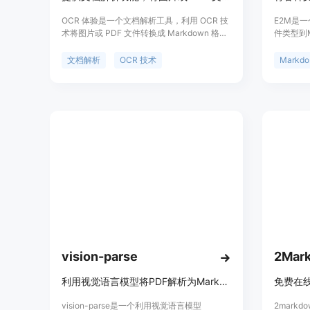
OCR 体验是一个文档解析工具，利用 OCR 技
E2M是一
术将图片或 PDF 文件转换成 Markdown 格式
件类型到M
文件。其主要优点在于高效转换并智能排版，
转换器架构
背景信息源于对文档处理的需求。目前免费使
html、h
文档解析
OCR 技术
M
用。
m4a等
目标是为
调提供高
vision-parse
2Mar
利用视觉语言模型将PDF解析为Markdown。
vision-parse是一个利用视觉语言模型
2mark