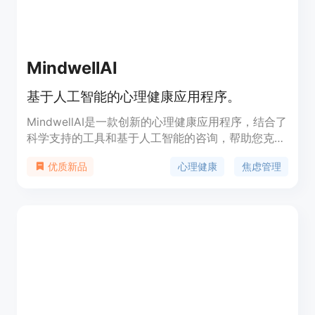
MindwellAI
基于人工智能的心理健康应用程序。
MindwellAI是一款创新的心理健康应用程序，结合了
科学支持的工具和基于人工智能的咨询，帮助您克服
焦虑问题。它提供了一个AI助手Joy，您可以随时与
心理健康
焦虑管理
优质新品
其交流，并学习管理焦虑的技巧。通过结构化的治疗
计划、认知行为练习和科学验证的测试，MindwellAI
将帮助您克服焦虑，过上更充实的生活。