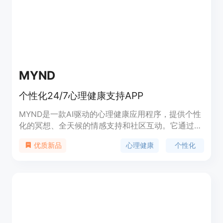
化，确保它真正帮助你感到更连接和支持。
MYND
个性化24/7心理健康支持APP
MYND是一款AI驱动的心理健康应用程序，提供个性
化的冥想、全天候的情感支持和社区互动。它通过个
性化的冥想课程、全天候的AI伴侣“Bestie”、健康追
心理健康
个性化
优质新品
踪器、Apple Watch同步、日历同步等功能，帮助用
户管理压力、焦虑和其他心理健康问题。这款应用程
序以其创新性、用户友好性和对隐私的重视而受到好
评。