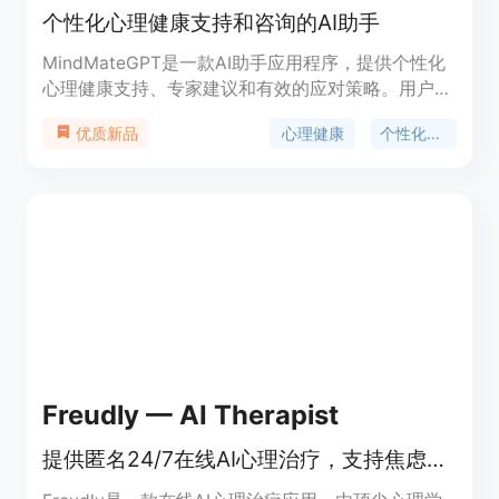
个性化心理健康支持和咨询的AI助手
MindMateGPT是一款AI助手应用程序，提供个性化
心理健康支持、专家建议和有效的应对策略。用户可
以通过与MindMateGPT聊天来开始他们的情绪健康
心理健康
个性化咨询
优质新品
之旅。MindMateGPT还提供电子邮件记录和洞察
力，以及情绪跟踪器功能。该应用程序旨在帮助用户
实现情绪的平衡和健康。
Freudly — AI Therapist
提供匿名24/7在线AI心理治疗，支持焦虑、压力等心理健康问题。