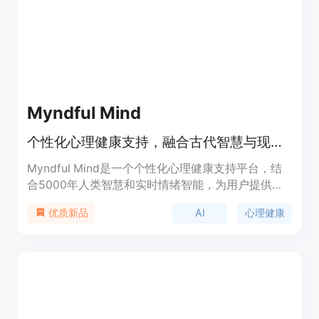
让每个人都能享受到高质量的心理治疗。
Myndful Mind
个性化心理健康支持，融合古代智慧与现代治疗方法。
Myndful Mind是一个个性化心理健康支持平台，结
合5000年人类智慧和实时情绪智能，为用户提供心
灵清晰、情绪平衡和正念生活支持。其主要优点包括
AI
心理健康
优质新品
保障用户隐私、融合古代智慧与现代知识、提供全面
的心理健康支持和应对危机支持等。