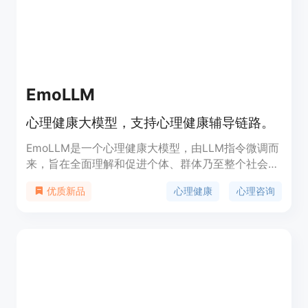
EmoLLM
心理健康大模型，支持心理健康辅导链路。
EmoLLM是一个心理健康大模型，由LLM指令微调而
来，旨在全面理解和促进个体、群体乃至整个社会的
心理健康状态。它包含认知因素、情感因素、行为因
心理健康
心理咨询
优质新品
素、社会环境、生理健康、心理韧性、预防和干预措
施、评估和诊断工具等多个关键组成部分。EmoLLM
通过微调配置，能够在心理咨询任务上提供支持，帮
助用户更好地理解和应对心理问题。