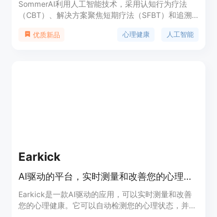
SommerAI利用人工智能技术，采用认知行为疗法
（CBT）、解决方案聚焦短期疗法（SFBT）和追溯
解决疗法（RTT），帮助改善你的心理健康。我们的
心理健康
人工智能
优质新品
产品提供解决当前问题、改善负面思维和发展应对策
略等功能。定价方案请参考官方网站。
Earkick
AI驱动的平台，实时测量和改善您的心理健康。
Earkick是一款AI驱动的应用，可以实时测量和改善
您的心理健康。它可以自动检测您的心理状态，并提
供即时反馈。您可以与Earkick Panda聊天，进行3