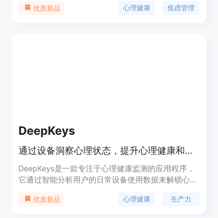
心理健康
焦虑管理
优质新品
秒钟的签到，无需打字，使用起来非常方便。
Earkick Panda还会根据您的输入提供实时支持。您
可以学习呼吸技巧来应对压力，还可以测量会话期间
的心率。Earkick不需要注册，不收集个人数据，不
显示广告，也不收取任何费用。您的数据完全属于您
自己，不会被泄露给第三方。Earkick可以帮助您管
理焦虑和压力，让您成为最健康的自己。
DeepKeys
通过设备洞察心理状态，提升心理健康和生产力。
DeepKeys是一款专注于心理健康监测的应用程序，
它通过智能分析用户的日常设备使用数据来解锁心理
健康洞察，从而帮助用户提升心理状态和生产力。产
心理健康
生产力
优质新品
品利用先进的数据分析技术，为用户提供个性化的心
理健康建议和生产力提升方案。