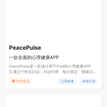
PeacePulse
一款全面的心理健康APP
PeacePulse是一款设计用于iPad的心理健康APP，
它通过个性化日记、AI治疗师、每日肯定、情绪记
录、目标设定与追踪、日常挑战、提醒与通知等功
心理健康
情绪记录
优质新品
能，帮助用户改善情绪健康，增强自我照顾实践。该
APP注重用户数据的安全性和隐私保护，提供月度订
阅服务，价格为每月4.99美元。