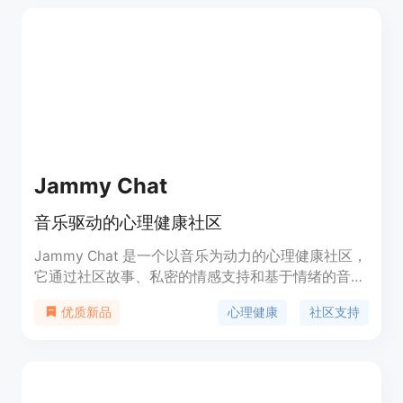
Jammy Chat
音乐驱动的心理健康社区
Jammy Chat 是一个以音乐为动力的心理健康社区，
它通过社区故事、私密的情感支持和基于情绪的音乐
推荐来帮助你改善情绪。这个平台专为技术为中心的
心理健康
社区支持
优质新品
生活方式设计，提供真实的支持，无缝融入日常生
活。Jammy 的使命是让心理健康问题不再那么糟
糕，通过提供社区故事、私密情感支持和基于情绪的
音乐推荐，旨在彻底改善我们共同的感受。Jammy
是一个持续与社区对话的平台，根据你的反馈不断进