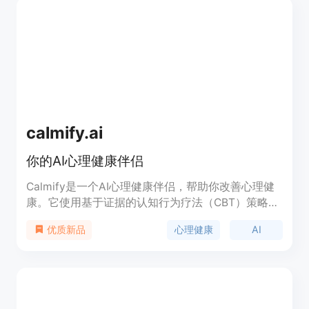
calmify.ai
你的AI心理健康伴侣
Calmify是一个AI心理健康伴侣，帮助你改善心理健
康。它使用基于证据的认知行为疗法（CBT）策略，
通过聊天和支持来帮助你理解和管理情绪。Calmify
心理健康
AI
优质新品
提供个性化、定制化的心理健康支持，为用户提供
24/7的访问和保密性。价格灵活，有免费和付费版
本。