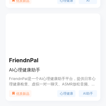
心理健康
AI
优质新品
重用户隐私和安全，保证所有用户信息和会话内容的
机密性和安全性。Saam由Omari AI公司开发，致力
于提升用户心理健康。
FriendnPal
AI心理健康助手
FriendnPal是一个AI心理健康助手平台，提供日常心
理健康检查、虚拟一对一聊天、ASMR放松音频、心
情日记、支持性社区等功能。用户可以与Pal进行多
心理健康
AI助手
优质新品
语言交流，平台还提供合格的心理治疗师的虚拟治疗
服务。无论你何时何地，FriendnPal都会在你身边，
随时提供情感支持。