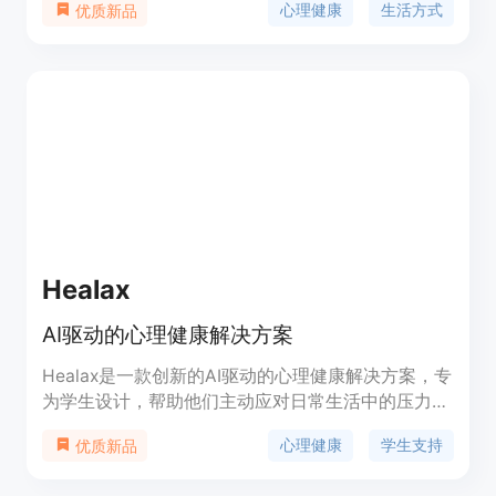
心理健康
生活方式
优质新品
活方式选择如何影响他们的心理健康，提供个性化的
蓝图，包含步骤、建议和背景知识，帮助用户开始建
立更好的心理健康。应用还提供每日追踪功能，帮助
用户改变生活方式并建立健康的心理状态。
Healax
AI驱动的心理健康解决方案
Healax是一款创新的AI驱动的心理健康解决方案，专
为学生设计，帮助他们主动应对日常生活中的压力和
焦虑。该产品通过建立学生、行政人员和提供者之间
心理健康
学生支持
优质新品
的信任沟通渠道，提供定制化活动和内容，以促进更
全面的教育体验。