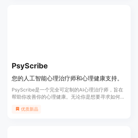
PsyScribe
您的人工智能心理治疗师和心理健康支持。
PsyScribe是一个完全可定制的AI心理治疗师，旨在
帮助你改善你的心理健康。无论你是想要寻求如何提
升心情的建议，还是只是想要找人聊聊天，
优质新品
PsyScribe都在这里为你服务。你可以为你的AI心理
治疗师创建一个头像，选择多种治疗风格、个性等。
在创建了你自己的AI心理治疗师后，你可以在一个匿
名和安全的环境中进行聊天。我们的使命是借助AI，