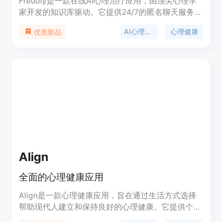
Freudly是一款在线AI心理治疗应用，由顶尖心理学
家开发的知识库驱动。它提供24/7的匿名聊天服务，
帮助用户解决焦虑、压力等心理健康问题。产品定位
AI心理治疗
心理健康
优质新品
为提供专业、便捷、个性化的心理健康支持。价格方
面，免费聊天，也有月订阅11美元和年订阅80美元的
付费选项。其重要性在于为用户提供随时可得的心理
健康帮助，利用大量案例研究和科学研究成果，结合
CBT技术，为用户制定个性化治疗方案。
Align
全面的心理健康应用
Align是一款心理健康应用，旨在通过生活方式选择
帮助现代人建立和保持良好的心理健康。它提供个性
化的指导和简化的生物视觉，帮助用户了解他们的生