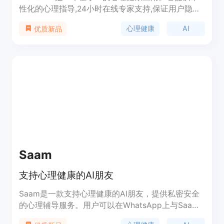
性化的心理指导,24小时在线专家支持,保证用户隐私,
可以追踪心情,提高情商,进行日记写作,设定目标。它
心理健康
AI
优质新品
能帮助用户拥抱快乐的自己。
Saam
支持心理健康的AI朋友
Saam是一款支持心理健康的AI朋友，提供私密安全
的心理辅导服务。用户可以在WhatsApp上与Saam
进行交流，享受随时随地的心理健康支持。Saam注