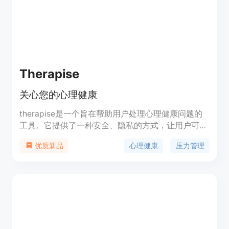
Therapise
关心您的心理健康
therapise是一个旨在帮助用户处理心理健康问题的
工具。它提供了一种安全、隐私的方式，让用户可以
探索和了解自己的情绪、情感和心理状态。该助手不
心理健康
压力管理
优质新品
是一个真正的心理治疗师，但它可以为用户提供一些
简单的指导和建议，以帮助他们更好地应对压力、焦
虑和其他心理健康问题。therapise的定价信息请访
问官方网址。