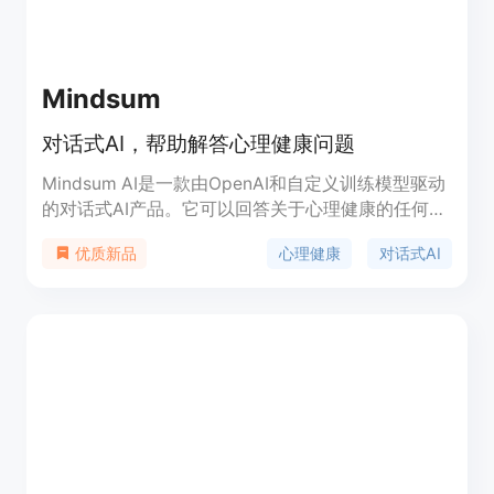
Mindsum
对话式AI，帮助解答心理健康问题
Mindsum AI是一款由OpenAI和自定义训练模型驱动
的对话式AI产品。它可以回答关于心理健康的任何问
题。用户可以向它咨询问题，获得相关建议和资源。
心理健康
对话式AI
优质新品
Mindsum AI具有良好的可定制性，并且正在不断根
据用户反馈进行改进。该产品不应替代专业建议。定
价和定位请参考官方网站。