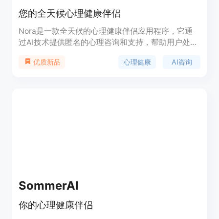
您的全天候心理健康伴侣
Nora是一款全天候的心理健康伴侣应用程序，它通
过AI技术提供匿名的心理咨询和支持，帮助用户处理
生活中的压力和挑战。Nora不要求用户提供个人信
心理健康
AI咨询
优质新品
息，注重隐私保护，同时提供多语言支持和全球连
接。产品背景信息显示，Nora的用户反馈积极，
95%的用户在与Nora进行咨询后感到更能应对压
力，平均评分为4.9/5，92%的用户对未来感到更乐
观。
SommerAI
你的心理健康伴侣