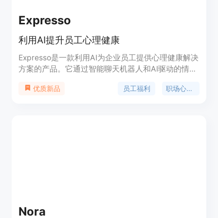
Expresso
利用AI提升员工心理健康
Expresso是一款利用AI为企业员工提供心理健康解决
方案的产品。它通过智能聊天机器人和AI驱动的情绪
护理仪表板,可以实时跟踪员工的情绪变化,及时反馈
员工福利
职场心理健康
优质新品
员工的心理状态,为管理层生成有效的应对策略建议,
从而帮助企业营造积极向上的工作环境,保持员工的
身心健康。
Nora