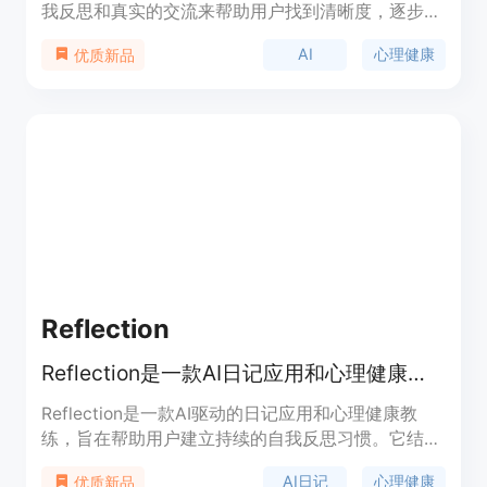
我反思和真实的交流来帮助用户找到清晰度，逐步支
持他们的心理健康之旅。Drip提供个性化的提示和深
AI
心理健康
优质新品
入的内省，以支持用户的心理健康之旅，使心理健康
对每个人都是可达和可实现的。
Reflection
Reflection是一款AI日记应用和心理健康教练，提供实时指导与见解。
Reflection是一款AI驱动的日记应用和心理健康教
练，旨在帮助用户建立持续的自我反思习惯。它结合
了引导式提示和AI见解，让日记写作变得轻松且有成
AI日记
心理健康
优质新品