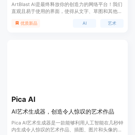
ArtBlast AI是最终释放你的创造力的网络平台！我们
直观且易于使用的界面，使得从文字、草图和其他图
像生成令人惊叹的图像变得轻而易举。无论你是经验
AI
艺术
优质新品
丰富的艺术家还是刚刚开始，ArtBlast AI都是将你的
想法以有趣、吸引人的方式呈现给世界的完美平台。
立即尝试并发现与AI技术合作的无限潜力！
Pica AI
AI艺术生成器，创造令人惊叹的艺术作品
Pica AI艺术生成器是一款能够利用人工智能在几秒钟
内生成令人惊叹的艺术作品、插图、图片和头像的工