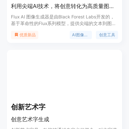
利用尖端AI技术，将创意转化为高质量图像。
Flux AI 图像生成器是由Black Forest Labs开发的，
基于革命性的Flux系列模型，提供尖端的文本到图像
技术。该产品通过其120亿参数的模型，能够精确解
AI图像生成
创意工具
优质新品
读复杂的文本提示，创造出多样化、高保真的图像。
Flux AI 图像生成器不仅适用于个人艺术创作，也可
用于商业应用，如品牌视觉、社交媒体内容等。它提
供三种不同的版本以满足不同用户的需求：Flux
Pro、Flux Dev和Flux Schnell。
创新艺术字
创意艺术字生成