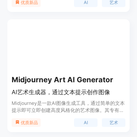
AI
艺术
优质新品
服务。用户可以通过SUPERMACHINE轻松创建独特
的艺术作品，无论是用于设计、广告还是其他创意项
目，都能获得令人惊艳的效果。SUPERMACHINE还
提供丰富的功能，包括图像编辑、滤镜、特效等，让
用户可以个性化定制图像。此外，SUPERMACHINE
的定价灵活合理，用户可以根据自己的需求选择适合
的订阅计划或按需付费。无论是专业设计师、创意人
士还是普通用户，都可以通过SUPERMACHINE轻松
创作出令人印象深刻的艺术作品。
Midjourney Art AI Generator
AI艺术生成器，通过文本提示创作图像
Midjourney是一款AI图像生成工具，通过简单的文本
提示即可立即创建高度风格化的艺术图像。其专有算
法可以生成非常详细和逼真的图像，具有梦幻般的质
AI
艺术
优质新品
感。Midjourney的关键特点包括直观的基于文本的界
面、定期更新的模型以不断提高图像质量、用于精细