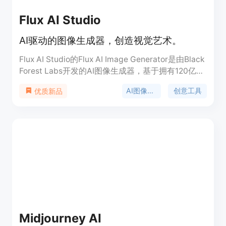
Flux AI Studio
AI驱动的图像生成器，创造视觉艺术。
Flux AI Studio的Flux AI Image Generator是由Black
Forest Labs开发的AI图像生成器，基于拥有120亿参
数的Flux模型，能够将文本描述转换为高质量的图
AI图像生成
创意工具
优质新品
像。它代表了AI图像生成技术的最新突破，提供从照
片般逼真的渲染到抽象艺术的多样化风格，满足从个
人艺术创作到商业应用的广泛需求。
Midjourney AI