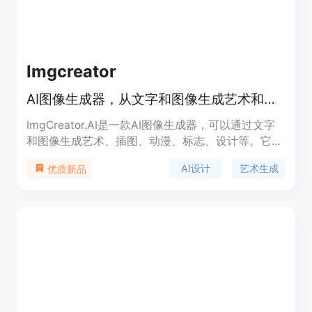
Imgcreator
AI图像生成器，从文字和图像生成艺术和图片
ImgCreator.AI是一款AI图像生成器，可以通过文字
和图像生成艺术、插图、动漫、标志、设计等。它使
用专有技术将您的想象力变成现实。该产品具有简单
AI设计
艺术生成
优质新品
易用的界面，可免费生成图像，提供高质量的设计素
材。无论是个人使用、创意娱乐还是专业设计师，都
能在ImgCreator.AI上找到所需。