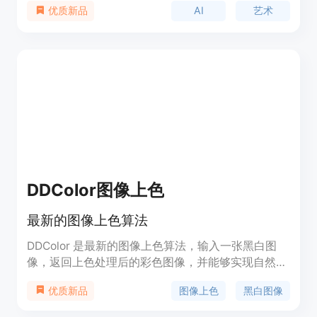
AI
艺术
优质新品
杯、手机壳、T恤等等。Baked AI的优势在于每个用
户都可以获得独一无二的艺术品，同时产品种类丰
富，用户可以选择自己喜欢的产品进行打印。Baked
AI的定价根据产品种类和尺寸不同而有所不同，具体
价格请参考官方网站。Baked AI的目标用户是喜欢艺
术和创意的人群，同时也适合作为礼物送给朋友和家
人。
DDColor图像上色
最新的图像上色算法
DDColor 是最新的图像上色算法，输入一张黑白图
像，返回上色处理后的彩色图像，并能够实现自然生
动的上色效果。 该模型为黑白图像上色模型，输入
图像上色
黑白图像
优质新品
一张黑白图像，实现端到端的全图上色，返回上色处
理后的彩色图像。 模型期望使用方式和适用范围：