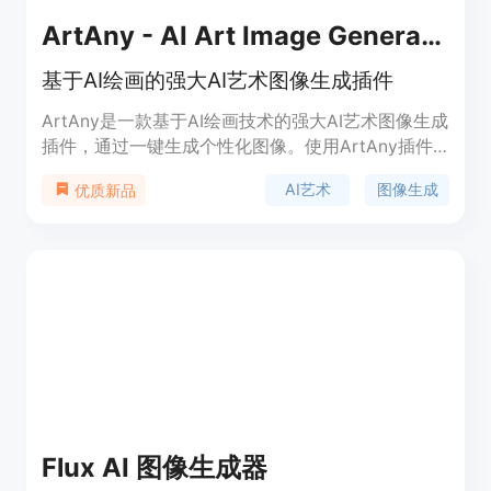
ArtAny - AI Art Image Generator
基于AI绘画的强大AI艺术图像生成插件
ArtAny是一款基于AI绘画技术的强大AI艺术图像生成
插件，通过一键生成个性化图像。使用ArtAny插件
的强大AI技术，在微信公众号、小红书、抖音、
AI艺术
图像生成
优质新品
Instagram、Twitter等平台上生成创意营销图片，使
您的内容创作脱颖而出。功能包括无限创意、自定义
图像风格、一键生成、互动艺术、高质量输出、有趣
实验、创意启发、提高工作效率、社区分享、持续更
新。
Flux AI 图像生成器