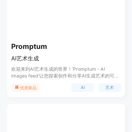
真度方面的优势，并保留了它们固有的美学本质。通
过弥合生成模型与艺术精髓之间的鸿沟，
CreativeSynth成为定制数字调色板。
Promptum
AI艺术生成
欢迎来到AI艺术生成的世界！'Promptum - AI
images feed'让您探索创作和分享AI生成艺术的可能
性。通过我们的应用，您可以从我们庞大的AI生成图
AI
艺术
优质新品
像或视频库中进行选择，或者使用OpenAI API或各
种不同模型的选择来创建您自己的AI生成图像。此
外，您还可以轻松与朋友和家人分享您的作品。释放
您的创造力，探索AI生成艺术的世界吧！