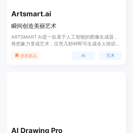
Artsmart.ai
瞬间创造美丽艺术
ARTSMART AI是一款基于人工智能的图像生成器，
将想象力变成艺术，仅凭几秒钟即可生成令人惊叹的
艺术、插图和图像。通过结合您的创造力和AI，利用
AI
艺术
优质新品
AI在世界艺术和逼真模型上进行训练，为您的创意和
商业需求生成图像。
AI Drawing Pro