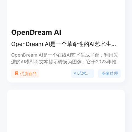
OpenDream AI
OpenDream AI是一个革命性的AI艺术生成平台，将文本提示转换为令人惊叹的艺术品。
OpenDream AI是一个在线AI艺术生成平台，利用先
进的AI模型将文本提示转换为图像。它于2023年推
出，旨在让图形设计民主化，并使视觉内容创作对每
AI艺术生成
图像处理
优质新品
个人都更易达。无需艺术技能，只需描述想要看到的
内容，让OpenDream的AI为您创造出来。