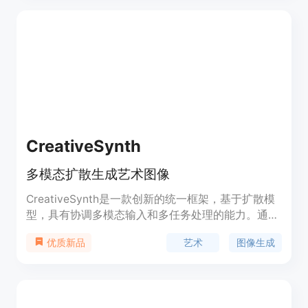
该模型适用于多种格式的图像输入，给定黑白图像，
生成上色后的彩色图像；给定彩色图像，将自动提取
灰度通道作为输入，生成重上色的图像。
CreativeSynth
多模态扩散生成艺术图像
CreativeSynth是一款创新的统一框架，基于扩散模
型，具有协调多模态输入和多任务处理的能力。通过
将多模态特征与定制的注意力机制相结合，
艺术
图像生成
优质新品
CreativeSynth实现了将现实语义内容导入艺术领
域，通过反演和实时风格转换精确操纵图像风格和内
容，同时保持原始模型参数的完整性。严格的定性和
定量评估凸显了CreativeSynth在增强艺术图像的保