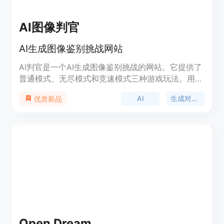
AI图像判官
AI生成图像鉴别挑战网站
AI判官是一个AI生成图像鉴别挑战的网站。它提供了
普通模式、无尽模式和竞速模式三种游戏玩法。用户
可以通过不同难度的游戏来提高自己分辨真实图片和
AI
生成对抗网络
优质新品
AI生成图片的能力。该网站提供大量高质量的真实图
片和AI生成图片作为判别素材。它的出现是对近期AI
生成图片技术的一个回应,旨在提高公众的媒体识读
能力。
Open Dream