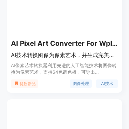
AI Pixel Art Converter For Wplace
AI技术转换图像为像素艺术，并生成完美文字图像。
AI像素艺术转换器利用先进的人工智能技术将图像转
换为像素艺术，支持64色调色板，可导出
PNG/JSON/CSV格式。该产品提供专业模板，广泛
图像处理
AI技术
优质新品
应用于社交媒体营销、产品推广等领域。