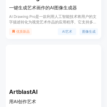
一键生成艺术画作的AI图像生成器
AI Drawing Pro是一款利用人工智能技术将用户的文
字描述转化为视觉艺术作品的应用程序。它支持多种
艺术风格，如3D卡通、动画、油画、水彩、素描、
AI艺术
图像生成
优质新品
国画和扁平插画等，为用户提供了丰富的创作空间。
用户无需专业技能即可轻松创作出令人惊叹的艺术作
品，并且可以轻松保存和分享自己的创作。
ArtblastAI
用AI创作艺术