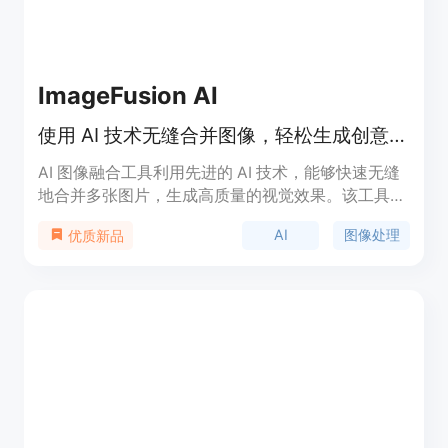
ImageFusion AI
使用 AI 技术无缝合并图像，轻松生成创意艺术。
AI 图像融合工具利用先进的 AI 技术，能够快速无缝
地合并多张图片，生成高质量的视觉效果。该工具适
合数字艺术家、营销人员和摄影师等专业人士使用。
AI
图像处理
优质新品
定价方面，提供多个套餐，包括免费和付费版本，以
满足不同用户的需求。