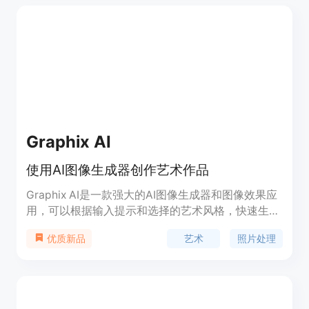
调整图像的强大编辑工具以及提供具体生成配额和功
能的灵活订阅计划。凭借其用户友好的提示系统、不
断发展的技术和与其他AI艺术生成器相比的独特美
学，Midjourney迅速成为最受欢迎的平台之一，轻松
创建独特的AI生成艺术品。
Graphix AI
使用AI图像生成器创作艺术作品
Graphix AI是一款强大的AI图像生成器和图像效果应
用，可以根据输入提示和选择的艺术风格，快速生成
数字艺术和令人惊叹的照片作品。功能包括文字生成
艺术
照片处理
优质新品
图像、图片生成图片、头像生成、照片增强、对象清
除、背景替换、图像扩展等。定位于为用户提供便捷
的艺术创作工具，具有广泛的应用场景。