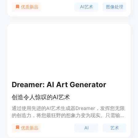
具。通过免费使用Pica，您可以发现AI艺术的魔力并
AI艺术
图像处理
优质新品
释放您的创造力。
Dreamer: AI Art Generator
创造令人惊叹的AI艺术
通过使用先进的AI艺术生成器Dreamer，发挥您无限
的创造力，将您最狂野的想象力变为现实。只需输入
描述，选择您喜欢的艺术风格，让Dreamer.AI的辉煌
AI
艺术
优质新品
生成壁纸、图像、绘画和数字杰作！