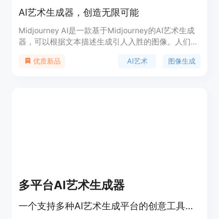
AI艺术生成器，创造无限可能
Midjourney AI是一款基于Midjourney的AI艺术生成
器，可以根据文本描述生成引人入胜的图像。人们可
以使用Midjourney AI为各种场景创建AI艺术作品，
AI艺术
图像生成
优质新品
包括标志、肖像、建筑等。用户可以免费试用20次，
并在Midjourney应用程序中获取额外的20次免费使
用机会。使用Midjourney AI，您可以轻松生成高质
量的AI艺术作品，拥有所有权并免费下载高清图像。
无需使用Discord，一切都可以在midjourneyai.ai上
完成。
多平台AI艺术生成器
一个支持多种AI艺术生成平台的创意工具，让艺术创作更简单。