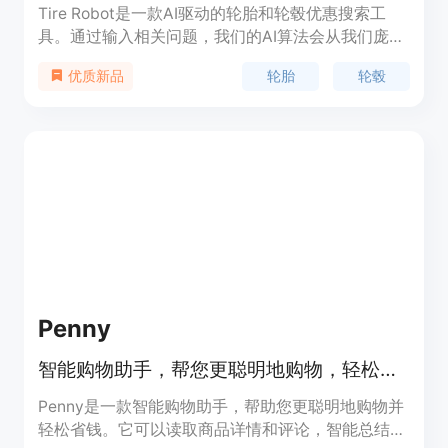
Tire Robot是一款AI驱动的轮胎和轮毂优惠搜索工
具。通过输入相关问题，我们的AI算法会从我们庞大
的产品目录中提供具体的产品推荐。无论您是根据特
轮胎
轮毂
优质新品
定的车型、季节或预算，还是关注其他用户的体验，
Tire Robot都能为您提供最佳的产品和交易。我们还
提供其他相关产品和服务，如轮胎充气器、优惠券和
安装服务。
Penny
智能购物助手，帮您更聪明地购物，轻松省钱
Penny是一款智能购物助手，帮助您更聪明地购物并
轻松省钱。它可以读取商品详情和评论，智能总结产