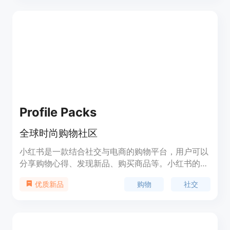
Profile Packs
全球时尚购物社区
小红书是一款结合社交与电商的购物平台，用户可以
分享购物心得、发现新品、购买商品等。小红书的优
势在于丰富的社区内容和真实的用户评价，为用户提
购物
社交
优质新品
供了可信赖的购物参考。小红书的定价是免费的，主
要通过商品销售来获取收入。