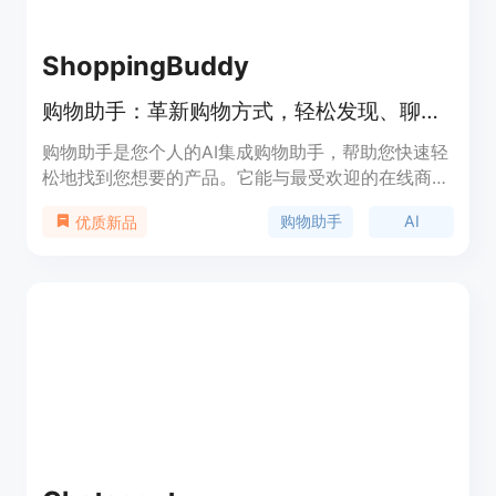
ShoppingBuddy
购物助手：革新购物方式，轻松发现、聊天和购买。
购物助手是您个人的AI集成购物助手，帮助您快速轻
松地找到您想要的产品。它能与最受欢迎的在线商店
无缝配合，为您寻找最匹配的产品。购物助手集成了
购物助手
AI
优质新品
最大的AI模型，更好地理解您的需求。与购物助手一
起购物就像与朋友聊天一样简单易懂。