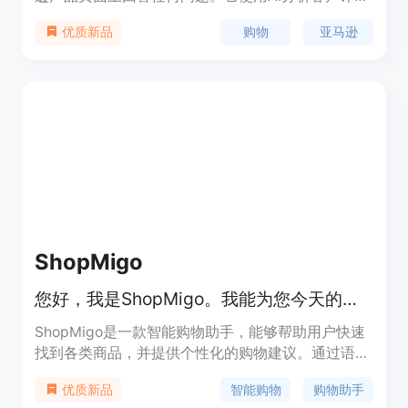
论，提供可信赖的答案。安装插件后，ShopGuru AI
购物
亚马逊
优质新品
会自动显示在任何亚马逊产品页面上。只需点击右下
角的聊天按钮即可开始使用！
ShopMigo
您好，我是ShopMigo。我能为您今天的购物提供什么帮助？
ShopMigo是一款智能购物助手，能够帮助用户快速
找到各类商品，并提供个性化的购物建议。通过语音
或文字交互，用户可以寻找礼物、电脑、电子产品、
智能购物
购物助手
优质新品
一般商品以及阅读商品评价。ShopMigo由GenAI