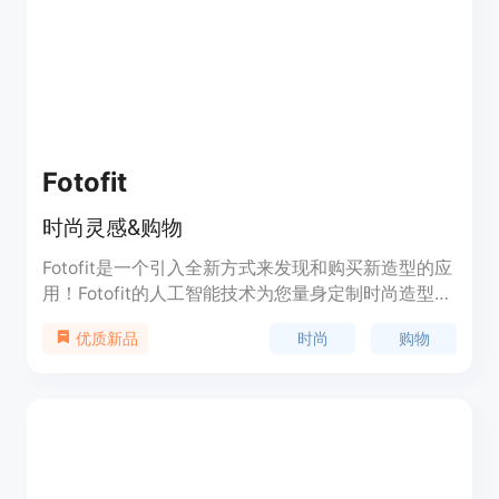
Fotofit
时尚灵感&购物
Fotofit是一个引入全新方式来发现和购买新造型的应
用！Fotofit的人工智能技术为您量身定制时尚造型，
您可以在自己身上看到并从您喜爱的品牌购物！加入
时尚
购物
优质新品
我们的Discord社区，成为时尚的一部分，获取更多
服装灵感并帮助塑造应用的方向。通过Fotofit，您可
以发现为您量身定制的全新造型，购买任何造型，看
到您为任何场合或氛围打扮的样子，看到自己穿着当
今最热门的潮流，保存您喜欢的造型，与朋友分享您
的造型，编辑您的偏好。我们很乐意听取您的反馈和
功能请求！请通过电子邮件masha@distoai.com与