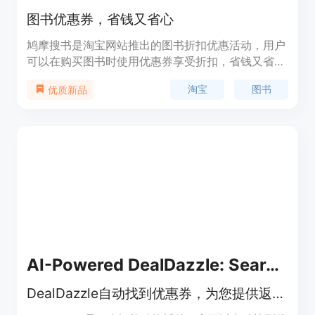
图书优惠券，省钱又省心
鸠摩搜书是淘宝网站推出的图书折扣优惠活动，用户
可以在购买图书时使用优惠券享受折扣，省钱又省
心。优势：提供丰富的图书选择，价格优惠，定价：
淘宝
图书
优质新品
免费使用，定位：为用户提供图书购物优惠。
AI-Powered DealDazzle: Searching Alternatives
DealDazzle自动找到优惠券，为您提供返现，并在您在线购物时节省金钱！