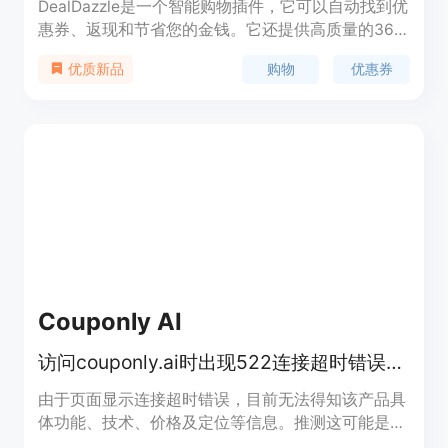
DealDazzle是一个智能购物插件，它可以自动找到优
惠券、返现和节省您的金钱。它还提供高质量的36
百万种商品的260,000种商店的替代方案，并可以跟
购物
优惠券
优质新品
踪价格趋势，提供即时优惠券，使您的在线购物更加
轻松和智能。
Couponly AI
访问couponly.ai时出现522连接超时错误，页面无法显示。
由于页面显示连接超时错误，目前无法得知该产品具
体功能、技术、价格及定位等信息。推测这可能是一
个与商业优惠券相关的网站，能够为用户提供优惠券