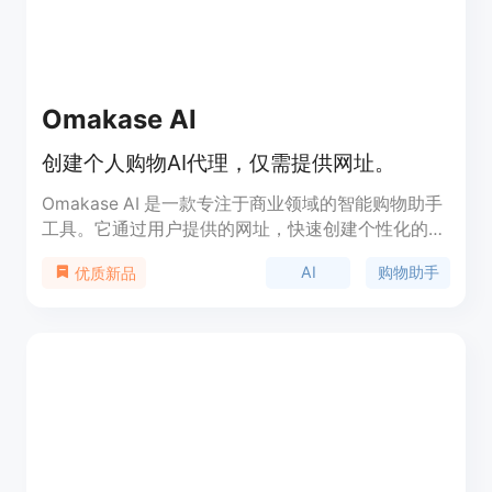
Masha联系，或在Discord上与我们交谈。
Omakase AI
创建个人购物AI代理，仅需提供网址。
Omakase AI 是一款专注于商业领域的智能购物助手
工具。它通过用户提供的网址，快速创建个性化的购
物AI代理，帮助用户高效筛选和推荐商品。该产品利
AI
购物助手
优质新品
用先进的AI技术，精准匹配用户需求，提升购物体
验。其主要优点包括操作简便、个性化推荐和高效筛
选。Omakase AI 由ZEALS公司开发，旨在为企业和
消费者提供智能化的购物解决方案，目前官网未明确
显示价格，但预计会根据用户需求提供定制化服务。