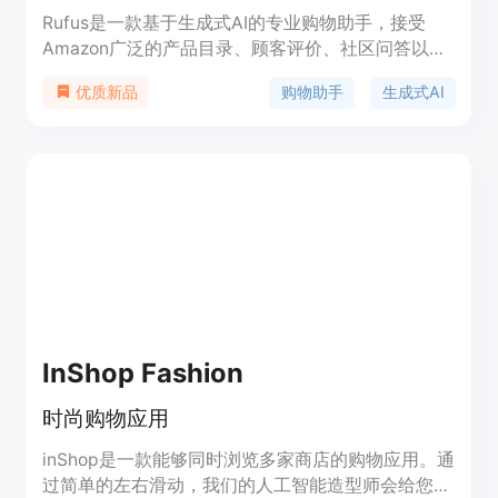
Rufus是一款基于生成式AI的专业购物助手，接受
Amazon广泛的产品目录、顾客评价、社区问答以及
网络信息的培训。它能够回答关于购物需求、产品和
购物助手
生成式AI
优质新品
比较的问题，根据对话背景提供建议，并在Amazon
常用的购物体验中促进产品发现。Rufus将在
Amazon移动应用的小部分客户中推出beta版本，并
将在未来几周逐步向更多的美国客户推出。
InShop Fashion
时尚购物应用
inShop是一款能够同时浏览多家商店的购物应用。通
过简单的左右滑动，我们的人工智能造型师会给您提