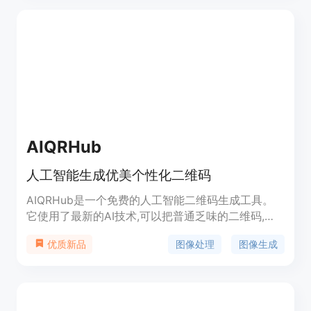
AIQRHub
人工智能生成优美个性化二维码
AIQRHub是一个免费的人工智能二维码生成工具。
它使用了最新的AI技术,可以把普通乏味的二维码,转
变成视觉效果棒极了的艺术二维码。用户只需要输入
图像处理
图像生成
优质新品
一个网址,选择喜欢的风格模板,就可以在几秒内生成
一个好看的QR码。相比传统二维码,艺术二维码不仅
美观大方,也能提高内容传播的效果。AIQRHub提供
免费使用额度,付费用户可以获得更多生成次数和模