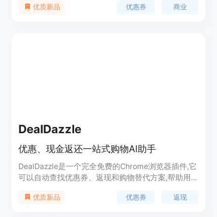
优惠券
商业
优质新品
信息，其重要性在于帮助用户节省购物成本，为商家
增加销售机会。
DealDazzle
优惠、现金返还一站式购物AI助手
DealDazzle是一个完全免费的Chrome浏览器插件,它
可以自动查找优惠券、返现和购物替代方案,帮助用
户省钱购物。用户只需一键添加该插件,即可智能比
优惠券
返现
优质新品
较价格、自动寻找优惠券,随时享受购物返现等多项
优惠。