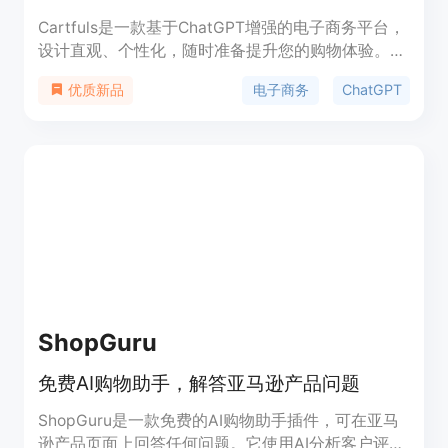
Cartfuls是一款基于ChatGPT增强的电子商务平台，
设计直观、个性化，随时准备提升您的购物体验。提
供基础、成长和专业三种定价方案，早期成员可享受
电子商务
ChatGPT
优质新品
90天免费试用。支持基本聊天式购物体验、标准电
子商务集成、社区支持等功能；提供高级分析和报告
工具、电子邮件营销集成、优先客户支持等功能；解
锁Cartfuls的全部潜力，提供定制品牌选项、专属客
户经理、无限交易等功能。早鸟用户可免费获得前3
个月的使用权。
ShopGuru
免费AI购物助手，解答亚马逊产品问题
ShopGuru是一款免费的AI购物助手插件，可在亚马
逊产品页面上回答任何问题。它使用AI分析客户评