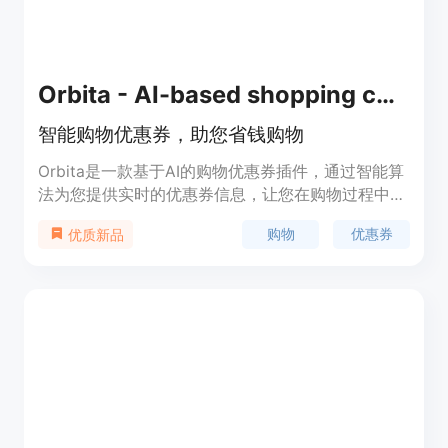
Orbita - AI-based shopping coupons
智能购物优惠券，助您省钱购物
Orbita是一款基于AI的购物优惠券插件，通过智能算
法为您提供实时的优惠券信息，让您在购物过程中轻
松省钱。它能帮助您发现更多的优惠，提高购物效
购物
优惠券
优质新品
率，让您的购物经验更加省钱、便捷和高效。安装
Orbita，开启智能省钱购物之旅！