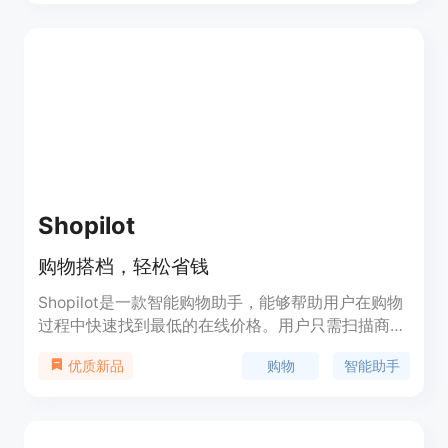
化，提供真正人性化的购物体验。Cressi致力于使购
物更加个性化、高客户满意度，并减少浪费，以实现
更有意义和可持续的购物方式。
Shopilot
购物搭档，轻松省钱
Shopilot是一款智能购物助手，能够帮助用户在购物
过程中快速找到最低的在线价格。用户只需扫描商品
条形码，即可立即发现最低的在线价格。此外，用户
购物
智能助手
优质新品
还可以与AI进行对话，获取详细的产品信息和建议。
Shopilot还支持自动创建购物清单，根据用户想要制
作的食谱自动生成购物清单。用户还可以通过拍照的
方式整理和管理购物小票，包括购买的商品信息。此