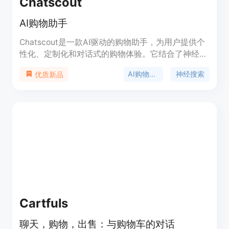
Chatscout
AI购物助手
Chatscout是一款AI驱动的购物助手，为用户提供个
性化、定制化和对话式的购物体验。它结合了神经搜
索和对话功能，可以根据用户的偏好推荐相关的产
AI购物助手
神经搜索
优质新品
品，并通过重新排列搜索结果来提高销售额。
Chatscout支持90多种语言，可以轻松集成到您的网
站中。
Cartfuls
聊天，购物，出售：与购物车的对话