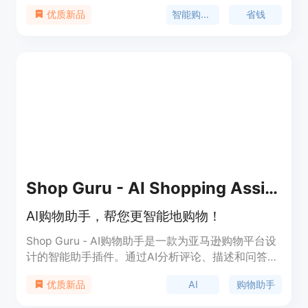
品的优点和缺点，作为您独家的24小时在线智能客
智能购物助手
省钱
优质新品
服。Penny还可以帮您比较不同商家的价格，点
击“相似和更好”的按钮，让我们为您找到最优惠的交
易。它能轻松比较相似产品，直观地展示它们的优点
和缺点，并引导您做出理想的购物决策。立即使用我
们的AI购物助手，节省时间和金钱！
Shop Guru - AI Shopping Assistant
AI购物助手，帮您更智能地购物！
Shop Guru - AI购物助手是一款为亚马逊购物平台设
计的智能助手插件。通过AI分析评论、描述和问答，
为您提供关于任何亚马逊商品的问题答案。同时，还
AI
购物助手
优质新品
提供产品的优势、定价、定位等详细介绍，帮助您更
好地了解和选择商品。