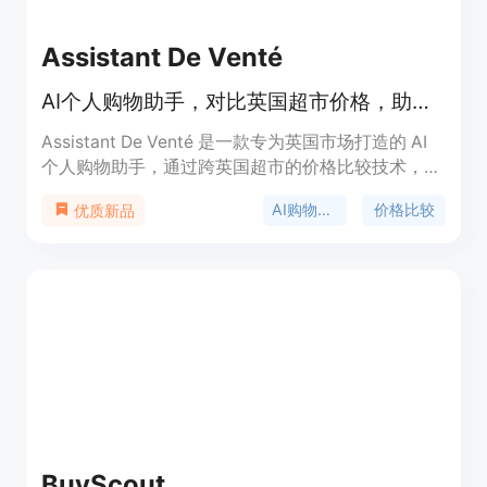
Assistant De Venté
AI个人购物助手，对比英国超市价格，助你节省每周购物开支。
Assistant De Venté 是一款专为英国市场打造的 AI
个人购物助手，通过跨英国超市的价格比较技术，能
帮助用户轻松找到最便宜的商品组合。其重要性在于
AI购物助手
价格比较
优质新品
为用户节省时间和金钱，同时为小商家管理供应商提
供便利。该产品免费开始使用，无需信用卡绑定，目
标定位为希望削减每周购物开支的英国消费者以及需
要管理供应商的小商家。
BuyScout