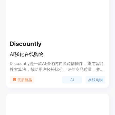
外，Shopilot还能帮助用户节省日常外卖的开支，让
用户利用家中现有食材烹饪更实惠、更美味的餐点。
Discountly
AI强化在线购物
Discountly是一款AI强化的在线购物插件，通过智能
搜索算法，帮助用户轻松比价、评估商品质量，并自
动发现并屏蔽恶意的虚假代购网站，为用户提供安
AI
在线购物
优质新品
全、便捷、省钱的购物体验。Discountly的定价灵
活，适用于广泛的用户群体，定位于提供智能、高
效、安全的在线购物服务。