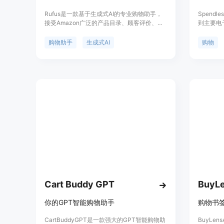
Rufus是一款基于生成式AI的专业购物助手，
Spend
接受Amazon广泛的产品目录、顾客评价、社
到主要电
区问答以及网络信息的培训。它能够回答关于
省你的时
购物需求、产品和比较的问题，根据对话背景
上的产品
购物助手
生成式AI
购物
提供建议，并在Amazon常用的购物体验中促
扣。Spe
进产品发现。Rufus将在Amazon移动应用的
滤功能，
小部分客户中推出beta版本，并将在未来几周
以通过它
逐步向更多的美国客户推出。
品、电子
能，根据
的商品。
Cart Buddy GPT
BuyL
你的GPT智能购物助手
购物书
CartBuddyGPT是一款强大的GPT智能购物助
BuyLe