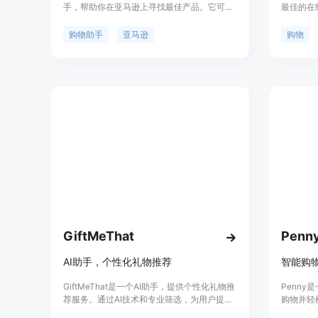
手，帮助你在亚马逊上寻找最佳产品。它可以
最佳的在
根据你的需求和预算，筛选成千上万的产品，
感兴趣的
并提供详细信息、价格比较和专家推荐。此
签。获取
购物助手
亚马逊
购物
外，CartBuddyGPT还内置了绘图和可视化工
起分享您
具，帮助你更好地理解数据。
GiftMeThat
Penn
AI助手，个性化礼物推荐
GiftMeThat是一个AI助手，提供个性化礼物推
Penn
荐服务。通过AI技术和专业筛选，为用户提供
购物并轻
符合其需求的礼物选项。我们拥有超过300亿
论，智能