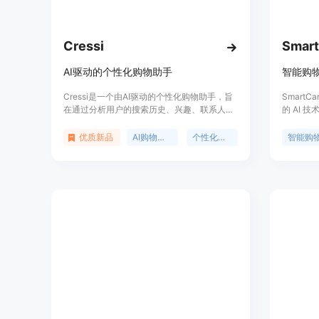
Cressi
Smart
AI驱动的个性化购物助手
Cressi是一个由AI驱动的个性化购物助手，旨
Smart
在通过分析用户的搜索历史、兴趣、联系人和
的 AI
日历等信息，提供定制化的购物建议。Cressi
据用户的
不仅能够理解用户的偏好，而且能够随着用户
能推荐膳
优质新品
AI购物助手
个性化推荐
智能购
生活方式的变化而不断进化，提供真正人性化
率，简化购
的购物体验。Cressi致力于使购物更加个性
心，能够
化、高客户满意度，并减少浪费，以实现更有
算，适合
意义和可持续的购物方式。