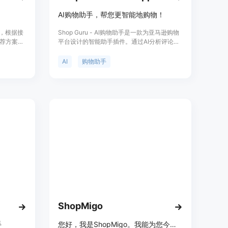
AI购物助手，帮您更智能地购物！
平台，根据接
Shop Guru - AI购物助手是一款为亚马逊购物
荐方案。
平台设计的智能助手插件。通过AI分析评论、
到适合任
描述和问答，为您提供关于任何亚马逊商品的
荐、节省
问题答案。同时，还提供产品的优势、定价、
AI
购物助手
物种类和
定位等详细介绍，帮助您更好地了解和选择商
礼物购物
品。
ShopMigo
手
您好，我是ShopMigo。我能为您今天的购物提供什么帮助？