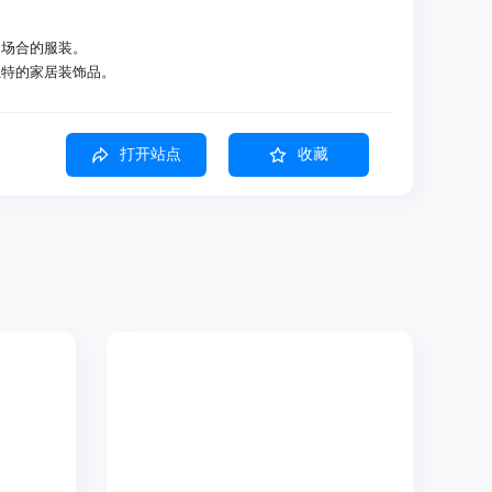
务场合的服装。
现独特的家居装饰品。
少不必要的购物，支持可持续消费。
打开站点
收藏
日历来定制购物建议
、家人或朋友）轻松购物
户口味的产品和趋势
需商品
和富有同情心的购物伙伴
费，致力于使购物更有意义和可持续
趣、联系人和日历信息。
建议。
或直接购买。