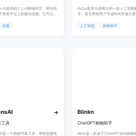
less.AI是你的个人AI购物助手，帮你找
Rufus是亚马逊推出的一款人工智能
子商务平台上的最佳优惠。它可以节
手，旨在帮助用户节省时间并做出更
间和金钱，通过搜索和比较各个平台
买决策。它通过对话式交互，提供产
和价格，找到最适合你的优惠和折
息、推荐、比较选项、最新产品更新
优惠
人工智能
购物助手
ndless.AI还提供功能强大的搜索和过
踪包裹和访问订单历史。Rufus还
帮助你快速找到你想要的商品。你可
物相关的问题，如烹饪技巧或派对准
查找各种商品，包括服装、家居用
显示了其在商业购物领域的应用潜力
产品等。它还提供了个性化推荐功
性。
你的购物历史和喜好，为你推荐适合
ensAI
Blinkn
签工具
ChatGPT购物助手
nsAI是一个购物书签工具，帮助您拥有
Blink是一款基于ChatGPT的AI购