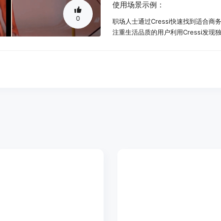
使用场景示例：
0
职场人士通过Cressi快速找到适合商
注重生活品质的用户利用Cressi发
环保意识强的消费者使用Cressi减
产品特色：
分析用户搜索历史、兴趣、联系人和
创建个性化市场，一站式购物体验
为Cressi社区的其他成员（如孩子
提前预测用户需求，主动寻找符合用
提供按需购物服务，快速高效获取所
结合AI技术和人性化交互，提供直观
强调个性化、高客户满意度和减少浪
使用教程：
1. 注册并登录Cressi APP。
2. 完善个人资料，包括搜索历史、兴
3. 浏览Cressi为你定制的个性化购物
4. 选择感兴趣的商品，进行深入了解