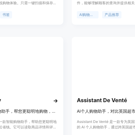
线购物体验。只需一键扫描和保存您
件，能够理解顾客的查询并提供相关
任何商品，再也不用担心遗忘的书
荐、比较和信息。它支持多语言，与
您的个人购物总部，和朋友和家人一
平台无缝集成，提供个性化定制和实
书签
AI购物助手
产品推荐
的发现。
持。Blink以提供高效的自助购物体
帮助电商网站快速转化访客为顾客。
y
Assistant De Venté
智能购物助手，帮您更聪明地购物，轻松省钱
y是一款智能购物助手，帮助您更聪明地
Assistant De Venté 是一款专为
松省钱。它可以读取商品详情和评
的 AI 个人购物助手，通过跨英国超
总结产品的优点和缺点，作为您独家
较技术，能帮助用户轻松找到最便宜