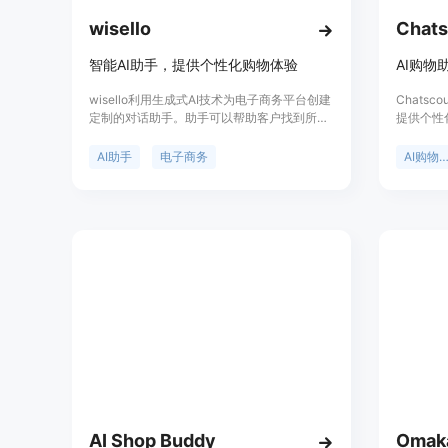
wisello
Chats
智能AI助手，提供个性化购物体验
AI购物
wisello利用生成式AI技术为电子商务平台创建
Chats
定制的对话助手。助手可以帮助客户找到所需
提供个性
产品，回答常见问题，提供个性化推荐等。
结合了神
wisello的目标是通过提供独特而个性化的购物
偏好推荐
AI助手
电子商务
AI购物助
体验来提高销售。
果来提高销
言，可以
AI Shop Buddy
Omaka