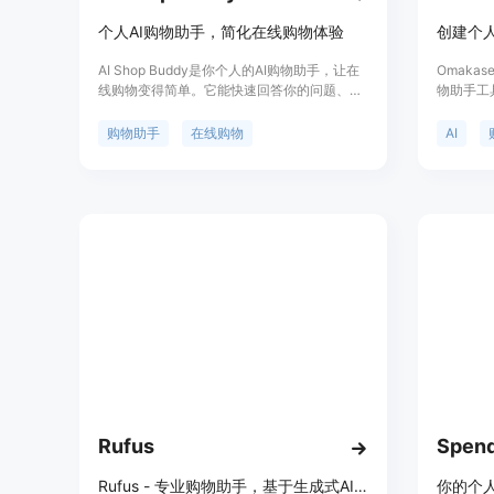
个人AI购物助手，简化在线购物体验
创建个
AI Shop Buddy是你个人的AI购物助手，让在
Omaka
线购物变得简单。它能快速回答你的问题、提
物助手工
供购物建议、帮助你做出选择，并保护你的个
建个性化
人信息和购物习惯的隐私。
推荐商品
购物助手
在线购物
AI
配用户需
操作简便
AI 由Z
供智能化
示价格，
务。
Rufus
Spend
Rufus - 专业购物助手，基于生成式AI的对话式购物体验
你的个