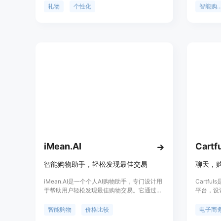
种筛选组合，让您轻松找到个性化、贴心的礼
的24小
礼物
个性化
智能购物
物。无论是节日庆典、生日派对还是特殊场
较不同商
合，GiftMeThat都能帮您找到完美的礼物。
钮，让我
比较相似
点，并引
我们的A
iMean.AI
Cartf
智能购物助手，轻松发现最佳交易
聊天，
iMean.AI是一个个人AI购物助手，专门设计用
Cartf
于帮助用户轻松发现最佳购物交易。它通过AI
平台，设
驱动的自动化比较多个平台上的产品价格，确
购物体验
保用户总能以最小的努力获得最优惠的交易。
案，早期
智能购物
价格比较
电子商
此外，它还能自动验证今日节省的金额与过去
聊天式购