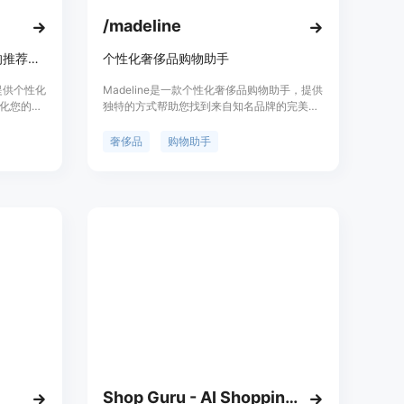
/madeline
享受个性化、由人工智能驱动的推荐，无广告环境，改变您的购物之旅。
个性化奢侈品购物助手
您提供个性化
Madeline是一款个性化奢侈品购物助手，提供
化您的购
独特的方式帮助您找到来自知名品牌的完美奢
追踪，保
侈品。Madeline通过智能推荐算法和个人喜好
通过智能推荐
分析，为您提供最适合的奢侈品选择。
奢侈品
购物助手
验。
Madeline还提供产品的详细介绍、定价信息以
及购买链接，让您轻松找到心仪的奢侈品。
Shop Guru - AI Shopping Assistant