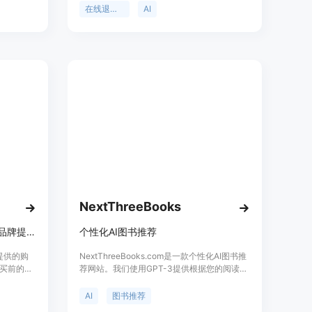
金钱，同
货请求，提高退货流程的效率，并帮助商家降
在线退换货
AI
产品免费
低退货成本。
位为希望
需要管理
NextThreeBooks
Manifest AI 是一款为电子商务品牌提供的购物助手，帮助买家在购买前的整个旅程中提供支持。
个性化AI图书推荐
牌提供的购
NextThreeBooks.com是一款个性化AI图书推
买前的整
荐网站。我们使用GPT-3提供根据您的阅读偏
失率
好量身定制的图书建议，帮助您轻松发现下一
了延长提
本心仪的读物。通过分享您的偏好和个人喜
AI
图书推荐
增加了
好，我们将为您提供三本精心挑选的图书推