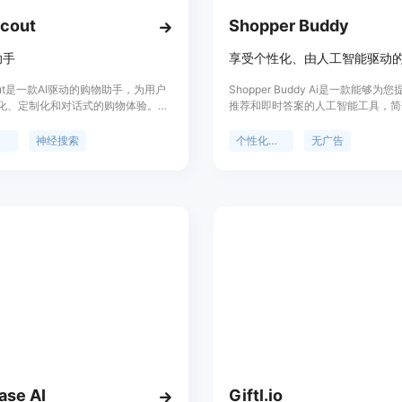
cout
Shopper Buddy
助手
cout是一款AI驱动的购物助手，为用户
Shopper Buddy Ai是一款能够为
化、定制化和对话式的购物体验。它
推荐和即时答案的人工智能工具，简
经搜索和对话功能，可以根据用户的
物体验。它帮助您避免烦人的广告和
相关的产品，并通过重新排列搜索结
护您的隐私。Shopper Buddy Ai
手
神经搜索
个性化推荐
无广告
售额。Chatscout支持90多种语
和即时答案为您提供无干扰的购物体
轻松集成到您的网站中。
se AI
Giftl.io