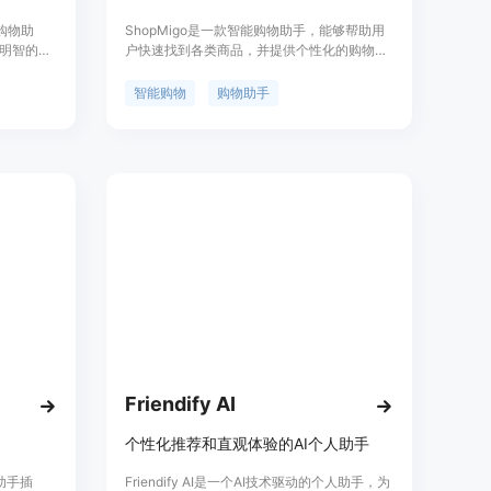
购物助
ShopMigo是一款智能购物助手，能够帮助用
明智的购
户快速找到各类商品，并提供个性化的购物建
品详细信
议。通过语音或文字交互，用户可以寻找礼
，并能追
物、电脑、电子产品、一般商品以及阅读商品
智能购物
购物助手
能解答非购
评价。ShopMigo由GenAI Tech™开发。
备事项，
和便捷
Friendify AI
个性化推荐和直观体验的AI个人助手
物助手插
Friendify AI是一个AI技术驱动的个人助手，为