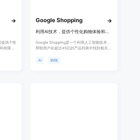
创建个性化市场。
i的社区购物功能。
速获取所需商品。
Google Shopping
新的产品和趋势。
利用AI技术，提供个性化购物体验和产品推荐
 是通过提供个性
Google Shopping是一个利用人工智能技术，
间有限的
帮助用户在超过45亿的产品列表中找到相关产
驱动的个人
品、发现个性化选项并找到最低价的在线购物
议和与制
平台。它通过AI生成的简报，为用户提供购物
AI
购物
明智的决
研究的智能展示，简化了用户的购物研究过
程。此外，它还包括虚拟试穿功能、AR购物工
具等，帮助用户更有信心地购物。Google
Shopping的个性化主页还会根据用户的偏好，
提供可购物的产品和视频，使用户能够根据自
己的喜好进行购物。