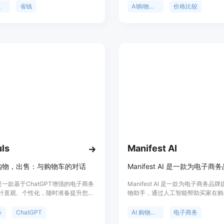
时在线智能客服。Penny还可以帮您比
合。其重要性在于为用户节省时间和
助手
省钱
AI购物助手
价格比较
家的价格，点击“相似和更好”的按
时为小商家管理供应商提供便利。该
们为您找到最优惠的交易。它能轻松
开始使用，无需信用卡绑定，目标定
产品，直观地展示它们的优点和缺
削减每周购物开支的英国消费者以及
导您做出理想的购物决策。立即使用
供应商的小商家。
I购物助手，节省时间和金钱！
uls
Manifest AI
购物，出售：与购物车的对话
uls是一款基于ChatGPT增强的电子商务
Manifest AI 是一款为电子商务品
计直观、个性化，随时准备提升您的
物助手，通过人工智能帮助买家在购
。提供基础、成长和专业三种定价方
个旅程中获得帮助。它减少了客户流
成员可享受90天免费试用。支持基本
40%，在客户即将放弃购买时提供
务
ChatGPT
AI 购物助手
电子商务
物体验、标准电子商务集成、社区支
示。通过精确推荐他们想要的产品，