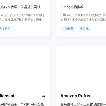
人购物AI代理，仅需提供网址。
个性化礼物推荐
se AI 是一款专注于商业领域的智能购
Giftl.io是一个AI驱动的礼物推荐
具。它通过用户提供的网址，快速创
收者的个性特点生成个性化的礼物推
的购物AI代理，帮助用户高效筛选和
让您省去繁琐的搜索和选择，轻松找
。该产品利用先进的AI技术，精准匹
何场合的完美礼物。功能包括智能推
购物助手
礼物推荐
个性化
求，提升购物体验。其主要优点包括
时间、关注礼物趋势等。定价根据礼
、个性化推荐和高效筛选。Omakase
品牌而定，定位于提供便捷的个性化
EALS公司开发，旨在为企业和消费者提
体验。
的购物解决方案，目前官网未明确显
但预计会根据用户需求提供定制化服
less.ai
Amazon Rufus
人AI购物助手，节省时间和金钱
亚马逊推出的人工智能购物助