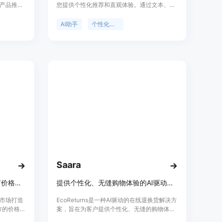
产品推
您提供个性化推荐和直观体验。通过文本、语
主流电商
音、图像和视频输入进行交流。它可以帮助您
时客户支
获取个性化建议、快速准确的响应、摘要文
AI助手
个性化推荐
验为目标，
档、参与无缝对话，并探索更多内容。
Saara
AI个人购物助手，对比英国超市价格，助你节省每周购物开支。
提供个性化、无缝购物体验的AI驱动在线退换货解决方案。
英国市场打造
EcoReturns是一种AI驱动的在线退换货解决方
市的价格比
案，旨在为客户提供个性化、无缝的购物体
的商品组
验。它通过使用人工智能技术，自动处理退换