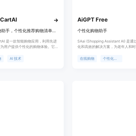
5. 使用Cressi的一站式购物功能，
6. 为家人或朋友购物时，利用Cress
7. 享受Cressi的按需购物服务，快
CartAI
AiGPT Free
8. 定期检查Cressi的推荐，以发现
智能购物助手，个性化推荐购物清单和膳食计划。
个性化购物助手
CartAI 是一款智能购物应用，利用先进
SAai (Shopping Assistant AI)
 技术为用户提供个性化的购物体验。它根
化和高效的解决方案，为老年人和时
购物习惯、饮食偏好和营养目标，智
个人改变在线购物体验。我们的AI
食计划和购物清单，旨在提升购物效
购物助手提供个性化的推荐、定价建
物
AI 技术
在线购物
个性化推荐
物流程。SmartCartAI 以用户为中
造商的直接沟通。体验全新的便利和
帮助用户更好地管理饮食，保持预
策与SAai。
各种人群使用。