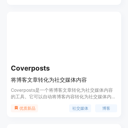
精力。
Coverposts
将博客文章转化为社交媒体内容
Coverposts是一个将博客文章转化为社交媒体内容
的工具。它可以自动将博客内容转化为社交媒体内
容，包括图片和插图。用户只需输入文章的URL，自
社交媒体
博客
优质新品
定义品牌风格，AI就会生成引人注目的视觉效果。用
户可以在Twitter、Facebook、LinkedIn、Reddit等
社交平台上直接分享自己的内容。Coverposts提供