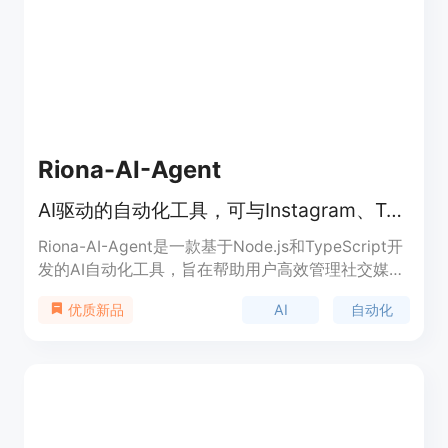
Riona-AI-Agent
AI驱动的自动化工具，可与Instagram、Twitter、GitHub等社交媒体平台交互
Riona-AI-Agent是一款基于Node.js和TypeScript开
发的AI自动化工具，旨在帮助用户高效管理社交媒体
账号。它利用先进的AI模型生成吸引人的内容，实现
AI
自动化
优质新品
自动化互动等功能，支持多种文件格式的个性化内容
训练，可助力用户提升社交媒体运营效率，目前处于
不断开发完善中，采用MIT许可证开源。