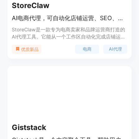
StoreClaw
AI电商代理，可自动化店铺运营、SEO、社交内容及网站建设。
StoreClaw是一款专为电商卖家和品牌运营商打造的
AI代理工具。它能从一个工作区自动化完成店铺运
营、SEO、社交内容创作和网站建设等任务。其重要
电商
AI代理
优质新品
性在于为电商从业者提供了一站式的解决方案，节省
时间和精力，提高运营效率。主要优点包括24小时自
动运行、实时诊断店铺问题、多渠道曝光产品、快速
生成社交内容等。产品背景是为满足现代电商卖家的
高效运营需求而开发。价格方面提供免费试用，无需
信用卡。定位是成为电商卖家的智能得力助手，帮助
他们提升店铺利润。
Giststack