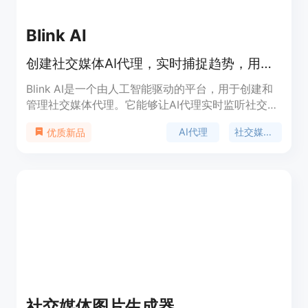
Blink AI
创建社交媒体AI代理，实时捕捉趋势，用你的声音发布内容
Blink AI是一个由人工智能驱动的平台，用于创建和
管理社交媒体代理。它能够让AI代理实时监听社交媒
体趋势，并用用户的风格和声音发布内容。产品的主
AI代理
社交媒体自动化
优质新品
要优点包括可定制声音风格、实现有机互动、能在短
时间内生成优质内容、无需密码的安全认证以及提供
24/7的AI和人工支持等。该产品于2024年创立，价
格方面可以免费开始使用，适合希望通过AI自动化社
交媒体内容生成和发布、增加粉丝量的创业者和创作
者。
社交媒体图片生成器