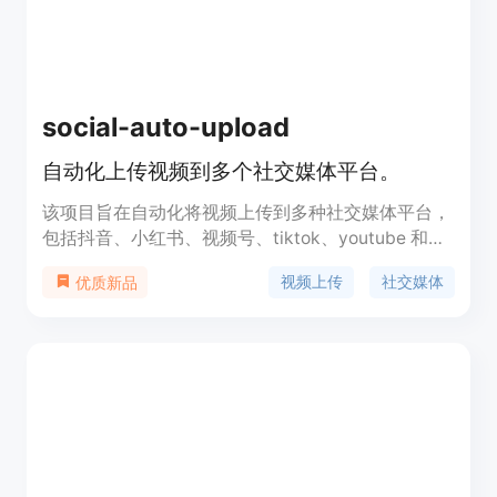
social-auto-upload
自动化上传视频到多个社交媒体平台。
该项目旨在自动化将视频上传到多种社交媒体平台，
包括抖音、小红书、视频号、tiktok、youtube 和
bilibili。它提供了丰富的功能，如 API 封装、Docker
视频上传
社交媒体
优质新品
部署和多线程上传等，使得用户可以更加高效地管理
视频内容的发布。该工具非常适合内容创作者和企业
用户，以实现定时发布和大规模上传，降低人工操作
成本。