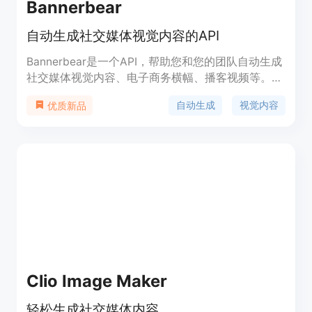
Bannerbear
自动生成社交媒体视觉内容的API
Bannerbear是一个API，帮助您和您的团队自动生成
社交媒体视觉内容、电子商务横幅、播客视频等。您
可以使用它来自动生成社交媒体图像、电子商务横幅
自动生成
视觉内容
优质新品
和其他视觉内容。Bannerbear提供REST API和官方
库（Ruby、Node和PHP）供开发者使用。它还支持
与各种集成和插件（如Zapier、Airtable等）结合使
用。Bannerbear具有自动化和扩展营销的优势，以
及简化设计流程和节省时间的功能。定价根据API使
用情况收费。
Clio Image Maker
轻松生成社交媒体内容