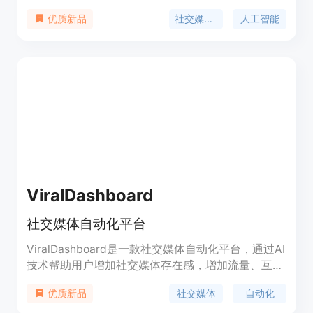
的社交媒体账户上。Postus可以帮助您节省时间和金
社交媒体自动化
人工智能
优质新品
钱，让您专注于业务增长。Postus提供简单的定价计
划，适合所有人使用。
ViralDashboard
社交媒体自动化平台
ViralDashboard是一款社交媒体自动化平台，通过AI
技术帮助用户增加社交媒体存在感，增加流量、互动
和销售。它提供一站式的内容发布、社交收件箱和分
社交媒体
自动化
优质新品
析功能，支持Facebook、Instagram、YouTube、