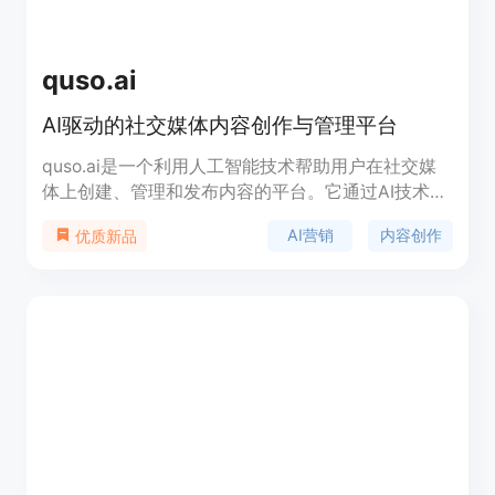
quso.ai
AI驱动的社交媒体内容创作与管理平台
quso.ai是一个利用人工智能技术帮助用户在社交媒
体上创建、管理和发布内容的平台。它通过AI技术简
化了内容创作流程，提供了从视频剪辑到社交媒体管
AI营销
内容创作
优质新品
理的一系列工具，帮助用户提升内容的吸引力和参与
度。产品背景信息显示，quso.ai旨在为内容创作者
和品牌提供全面的AI营销解决方案，通过自动化和智
能化的工具，实现社交媒体成功。价格方面，
quso.ai提供了免费试用和付费订阅的选项，以满足
不同用户的需求。