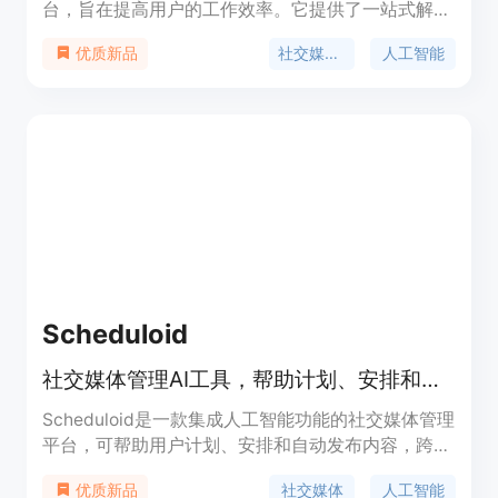
台，旨在提高用户的工作效率。它提供了一站式解决
方案，包括文本到视频生成、社交媒体帖子创建和发
社交媒体管理
人工智能
优质新品
布、内容调度等功能。Social360通过人工智能技术
实现了自动化的社交媒体管理，帮助用户节省时间和
精力。
Scheduloid
社交媒体管理AI工具，帮助计划、安排和发布内容，跨平台自动化回复、分析表现，轻松打造品牌。
Scheduloid是一款集成人工智能功能的社交媒体管理
平台，可帮助用户计划、安排和自动发布内容，跨平
台自动回复，分析表现并促进品牌增长。该产品的主
社交媒体
人工智能
优质新品
要优点在于提高工作效率、增加品牌曝光、保持品牌