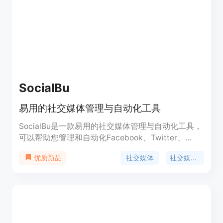
SocialBu
易用的社交媒体管理与自动化工具
SocialBu是一款易用的社交媒体管理与自动化工具，
可以帮助您管理和自动化Facebook、Twitter、
Instagram和LinkedIn等社交媒体平台。它提供发
社交媒体
社交媒体管理
优质新品
布、计划、收集、回应、监测、分析、协作等多种功
能，让您更高效地管理社交媒体内容和互动。
SocialBu还支持定时发布、内容循环利用、智能回复
等特色功能。您可以根据自己的需求选择不同的套餐
进行订购。