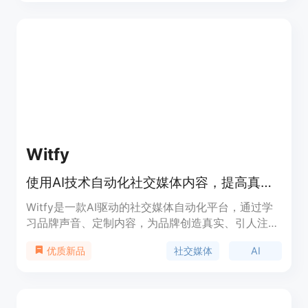
LinkedIn等多个社交网络平台的自动化触发，同时还
支持Google My Business、Twitter、Pinterest和
WordPress等集成。ViralDashboard的功能强大，操
作简单，可以快速创建引人注目的内容，并一键分享
到多个社交网络平台。它还支持批量发布和自动化调
度，让您的社交媒体管理完全自动化。平台还提供20
多个API集成，使您的工作更加高效。
Witfy
使用AI技术自动化社交媒体内容，提高真实参与度和增长受众。
Witfy是一款AI驱动的社交媒体自动化平台，通过学
习品牌声音、定制内容，为品牌创造真实、引人注目
的社交媒体内容。其主要优点在于AI智能学习品牌特
社交媒体
AI
优质新品
点、根据平台实时优化内容，提高内容质量和品牌认
知度。