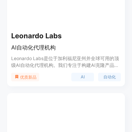
Leonardo Labs
AI自动化代理机构
Leonardo Labs是位于加利福尼亚州并全球可用的顶
级AI自动化代理机构。我们专注于构建AI克隆产品，
帮助创业公司实现自动化。我们的AI克隆产品可以代
AI
自动化
优质新品
替您进行管理工作，使您能够更专注于客户和业务的
扩展。我们提供定制的AI代码开发、独特的个性化形
象和声音、不断更新的知识库、固定月费、高质量的
服务和灵活可扩展的解决方案。