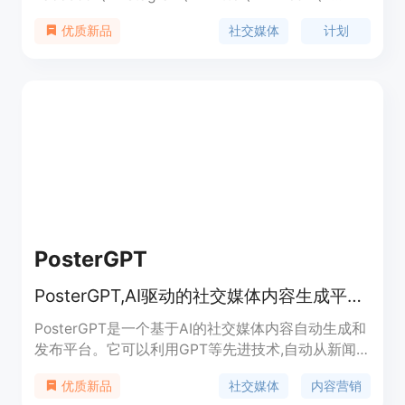
Google My Business 和 Pinterest 等平台。它帮助
社交媒体
计划
优质新品
您计划、自动化和管理社交媒体，并节省您的时间，
让您专注于业务，让社交媒体自动运行。您可以在几
分钟内安排数月的社交内容，并使用自动化从您的博
客、电子商务店铺、播客、YouTube 频道等自动导
入、共享和循环社交媒体内容。
PosterGPT
PosterGPT,AI驱动的社交媒体内容生成平台。
PosterGPT是一个基于AI的社交媒体内容自动生成和
发布平台。它可以利用GPT等先进技术,自动从新闻
及提要源抓取内容,生成适合社交媒体发布的帖子,支
社交媒体
内容营销
优质新品
持自动发布到Twitter、Facebook等平台。优势是节