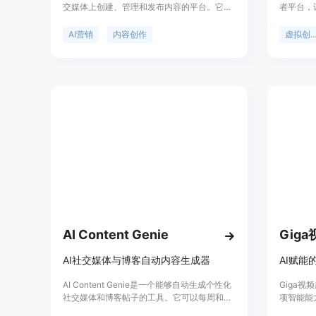
交媒体上创建、管理和发布内容的平台。它通
者平台，
过AI技术简化了内容创作流程，提供了从视频
益和自由
剪辑到社交媒体管理的一系列工具，帮助用户
松创建一
AI营销
内容创作
虚拟创作
提升内容的吸引力和参与度。产品背景信息显
的工具创
示，quso.ai旨在为内容创作者和品牌提供全面
自动制作
的AI营销解决方案，通过自动化和智能化的工
让你无需
具，实现社交媒体成功。价格方面，quso.ai提
种提现选
供了免费试用和付费订阅的选项，以满足不同
用户的需求。
AI Content Genie
Gig
AI社交媒体与博客自动内容生成器
AI Content Genie是一个能够自动生成个性化
Giga
社交媒体和博客帖子的工具。它可以每周和按
项智能能
需自动生成引人入胜的社交媒体和博客文章。
术和工业