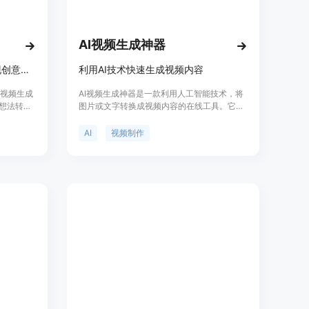
需求。
频内容的自动化生成，从脚本编写到素材选择，再到视频剪辑，
提高了制作效率。
AI视频生成神器
创新的AI视频生成器，快速实现创意视频。
利用AI技术快速生成视频内容
ai。
AI视频生成
AI视频生成神器是一款利用人工智能技术，将
的想法转化
图片或文字转换成视频内容的在线工具。它通
关概念或需求。
字描述或
过深度学习算法，能够理解图片和文字的含
格和素材。
展性、快
义，自动生成具有吸引力的视频内容。这种技
AI
视频制作
面用户友
术的应用，极大地降低了视频制作的成本和门
Luma
槛，使得普通用户也能轻松制作出专业级别的
整不满意的地方。
以保持技术领
视频。产品背景信息显示，随着社交媒体和视
地。
体验。
频平台的兴起，用户对视频内容的需求日益增
长，而传统的视频制作方式成本高、耗时长，
难以满足快速变化的市场需求。AI视频生成神
器的出现，正好填补了这一市场空白，为用户
提供了一种快速、低成本的视频制作解决方
案。目前，该产品提供免费试用，具体价格需
要在网站上查询。