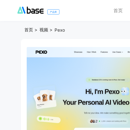
首页
产品库
首页
视频
Pexo