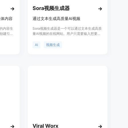
Sora视频生成器
媒体内容
通过文本生成高质量AI视频
智能的内容生
Sora视频生成器是一个可以通过文本生成高质
创建引人
量AI视频的在线网站。用户只需要输入想要生
户节省
成视频的文本描述,它就可以使用OpenAI的
媒体内容。
Sora AI模型,转换成逼真的视频。网站还提供
AI
视频生成
几秒钟内创建
了丰富的视频样例,详细的使用指南和定价方案
的人群。
等。
差异！
Viral Worx