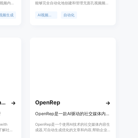
视频内容
能够完全自动化地创建和管理无面孔视频频
够理解用户
道。用户可以通过选择话题或自定义提示来创
视频。该
建视频系列，AI将立即开始制作独特的视频。
视频生成
AI视频生成
自动化
还能激发
平台支持视频编辑、预览、自动发布到频道等
娱乐等多
功能，并且提供不同级别的订阅服务，满足不
同用户的需求。
Favikon Chrome extension
OpenRep
者
OpenRep是一款AI驱动的社交媒体内容生成器
with
OpenRep是一个使用AI技术的社交媒体内容生
您了解社交
成器,可自动生成优化的文章和内容,帮助企业
提供内容
最大化利用自动化扩大在线影响力。该产品可