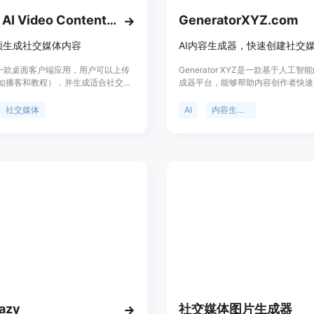
Detail AI Video Content Maker
GeneratorXYZ.com
频生成社交媒体内容
AI内容生成器，快速创建社交
l是一款桌面客户端应用，用户可以上传
Generator XYZ是一款基于人工
如播客和教程），并生成适合社交媒
成器平台，能够帮助内容创作者快速
短视频片段、标题、描述和标签。它
注目的社交媒体内容。它能够帮助用
户快速生成有趣且引人注目的社交媒
75%以上的时间，创建类似的社交
社交媒体
AI
内容生成器
节省用户的时间和精力。
通过Generator XYZ，您可以在
出精彩的社交媒体帖子，并触达更多
快来试试吧，看看我们能为您带来的
azy
社交媒体图片生成器