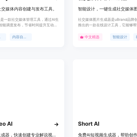
社交媒体内容创建与发布工具。
智能设计，一键生成社交媒体
azy是一款社交媒体管理工具，通过AI生
社交媒体图片生成器是uBrand品牌
智能调度发布，节省时间提升互动。
推出的一款在线设计工具，它能够帮
化社交媒体内容创建与发布，有效提
速生成适合社交媒体的图片封面。该
社交媒体管理效率。
人工智能技术，简化了设计流程，提
管理
内容自动化
中文精选
智能设计
效率，使得即使是设计新手也能轻松
业水准的图片。
eo AI
Short AI
AI视频生成器，快速创建专业解说视频。