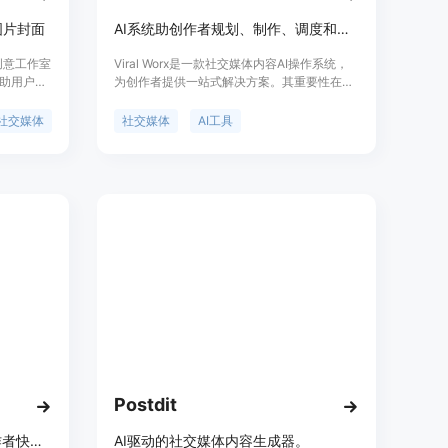
图片封面
AI系统助创作者规划、制作、调度和优化跨平台社交媒体内容
创意工作室
Viral Worx是一款社交媒体内容AI操作系统，
助用户快
为创作者提供一站式解决方案。其重要性在于
工具利用
整合了多种功能，能显著提高内容创作效率。
高了设计
主要优点包括：支持多平台，涵盖YouTube、
社交媒体
社交媒体
AI工具
制作出专
TikTok、Instagram和Facebook；具备AI辅助
功能，如生成脚本、标题等；拥有品牌记忆功
能，保持品牌一致性。产品背景为满足创作
者、小团队、机构和创作者主导企业对快速内
容创作的需求。价格方面提供免费试用，之后
可根据不同套餐付费。定位是成为创作者的增
长平台，帮助其在不丢失品牌语境和性能可见
性的前提下，更高效地完成内容工作。
Postdit
免费AI短视频生成器，帮助创作者快速生成病毒式无露脸视频。
AI驱动的社交媒体内容生成器。