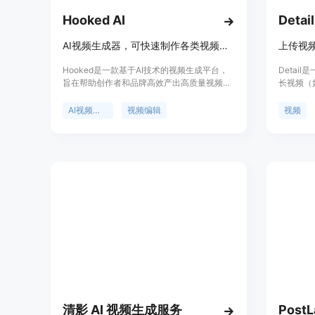
Hooked AI
AI视频生成器，可快速制作各类视频，助力创作者和品牌内容增长
上传视
Hooked是一款基于AI技术的视频生成平台，
Detai
旨在帮助创作者和品牌高效产出高质量视频内
长视频（
容。其重要性在于降低了视频创作门槛，无需
体分享的
专业技术和大量人力，就能快速生成各类视
能帮助用
AI视频生成
视频编辑
视频
频。产品优点众多，如提供实时趋势分析和洞
体内容，
察，让用户紧跟潮流；拥有个性化的30天行动
规划，助力用户制定有效的增长策略；AI视频
生成功能强大，能大幅节省时间和成本。价格
方面，提供多种套餐，包括每月19美元的入门
套餐、49美元的专业套餐、99美元的高级套餐
和199美元的至尊套餐，还可免费试用。产品
定位是为创作者和品牌提供一站式视频创作解
决方案，助力其在社交媒体上快速成长。
清影 AI 视频生成服务
PostL