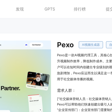
发现
GPTS
排行榜
提
Pexo
AI视频生成器
Pexo是一款AI视频代理工具，其
升视频制作效率，降低制作成本。主
户可以在短时间内创建出专业级别的
急剧增加，Pexo应运而生以满足这
用于社交媒体传播的视频。
需求人群：
["社交媒体营销人员：社交媒体营销
Pexo可以帮助他们快速创建出吸引人
"企业宣传部门：企业宣传部门需要制