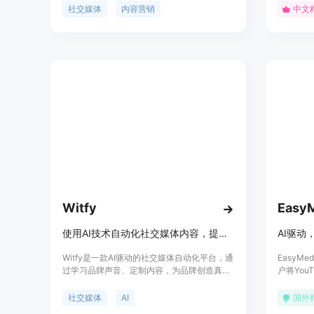
它是最佳的领英、Facebook、Instagram帖子
让创意快
社交媒体
内容营销
中文
生成器,还有AI博客生成器和调度器。具有50%
图文生视
第一年的折扣优惠码。
功能，适
等多种场
容。
Witfy
Easy
使用AI技术自动化社交媒体内容，提高真实参与度和增长受众。
Witfy是一款AI驱动的社交媒体自动化平台，通
EasyM
过学习品牌声音、定制内容，为品牌创造真
户将Yo
实、引人注目的社交媒体内容。其主要优点在
交媒体平
于AI智能学习品牌特点、根据平台实时优化内
Faceboo
社交媒体
AI
国外
容，提高内容质量和品牌认知度。
等多个平