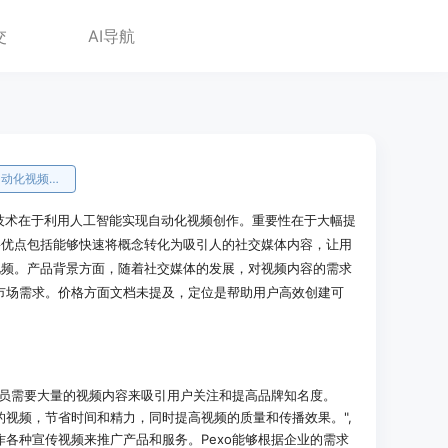
交
AI导航
自动化视频创建
核心技术在于利用人工智能实现自动化视频创作。重要性在于大幅提
要优点包括能够快速将概念转化为吸引人的社交媒体内容，让用
视频。产品背景方面，随着社交媒体的发展，对视频内容的需求
一市场需求。价格方面文档未提及，定位是帮助用户高效创建可
人员需要大量的视频内容来吸引用户关注和提高品牌知名度。
的视频，节省时间和精力，同时提高视频的质量和传播效果。",
作各种宣传视频来推广产品和服务。Pexo能够根据企业的需求