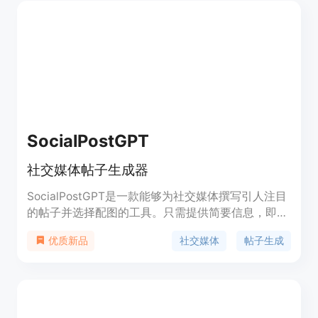
用户参与度，并通过复用内容和进行实时回复来提高
效率。该工具适用于Twitter、Facebook、
Instagram、TikTok、Pinterest等多个社交媒体平
台。
SocialPostGPT
社交媒体帖子生成器
SocialPostGPT是一款能够为社交媒体撰写引人注目
的帖子并选择配图的工具。只需提供简要信息，即可
看到魔法发生！它可以根据帖子主题进行调整、包含
社交媒体
帖子生成
优质新品
表情符号和标签、添加行动号召等。SocialPostGPT
由Wasp、OpenAI和Pexels + Unsplash提供支持。