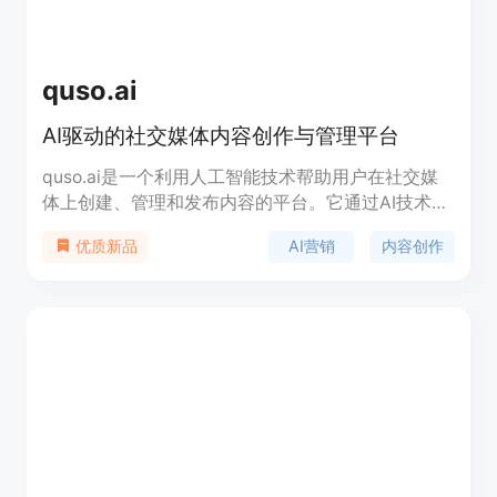
quso.ai
AI驱动的社交媒体内容创作与管理平台
quso.ai是一个利用人工智能技术帮助用户在社交媒
体上创建、管理和发布内容的平台。它通过AI技术简
化了内容创作流程，提供了从视频剪辑到社交媒体管
AI营销
内容创作
优质新品
理的一系列工具，帮助用户提升内容的吸引力和参与
度。产品背景信息显示，quso.ai旨在为内容创作者
和品牌提供全面的AI营销解决方案，通过自动化和智
能化的工具，实现社交媒体成功。价格方面，
quso.ai提供了免费试用和付费订阅的选项，以满足
不同用户的需求。