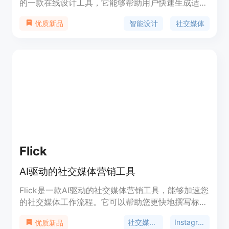
的一款在线设计工具，它能够帮助用户快速生成适合
社交媒体的图片封面。该工具利用人工智能技术，简
智能设计
社交媒体
优质新品
化了设计流程，提高了设计效率，使得即使是设计新
手也能轻松制作出专业水准的图片。
Flick
AI驱动的社交媒体营销工具
Flick是一款AI驱动的社交媒体营销工具，能够加速您
的社交媒体工作流程。它可以帮助您更快地撰写标
题、生成引人注目的社交媒体帖子创意，并可以即时
社交媒体营销
Instagram
优质新品
重复利用内容。Flick提供7天免费试用。通过Flick，