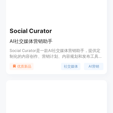
Social Curator
AI社交媒体营销助手
Social Curator是一款AI社交媒体营销助手，提供定
制化的内容创作、营销计划、内容规划和发布工具，
以及支持性社群等功能。通过Social Curator，您可
社交媒体
AI营销
优质新品
以轻松创建适合您业务的内容，并使用营销计划增加
销售。定价方案灵活，支持年费和月费。