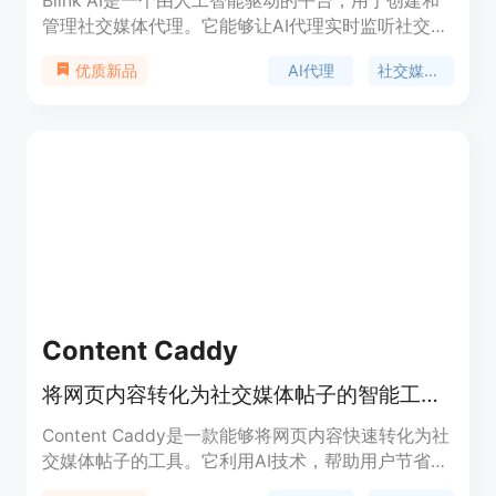
Blink AI是一个由人工智能驱动的平台，用于创建和
管理社交媒体代理。它能够让AI代理实时监听社交媒
体趋势，并用用户的风格和声音发布内容。产品的主
AI代理
社交媒体自动化
优质新品
要优点包括可定制声音风格、实现有机互动、能在短
时间内生成优质内容、无需密码的安全认证以及提供
24/7的AI和人工支持等。该产品于2024年创立，价
格方面可以免费开始使用，适合希望通过AI自动化社
交媒体内容生成和发布、增加粉丝量的创业者和创作
者。
Content Caddy
将网页内容转化为社交媒体帖子的智能工具。
Content Caddy是一款能够将网页内容快速转化为社
交媒体帖子的工具。它利用AI技术，帮助用户节省撰
写社交媒体内容的时间，提高内容发布的效率。用户