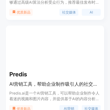
够通过高级AI算法分析受众行为，推荐最佳发布时
间，确保您的内容获得应有的关注。它还能够根据您
社交媒体
AI
优质新品
的行业和受众提供个性化的内容建议和标签，让每一
篇发布都更有价值。同时，SocialPulse与新兴和细
分社交媒体平台无缝集成，保证您始终处于社交媒体
游戏的前沿。此外，它还提供自动A/B测试功能，帮
助您不断优化内容策略。
Predis
AI营销工具，帮助企业制作吸引人的社交媒体内容
Predis.ai是一个AI营销工具，可以帮助企业制作令人
着迷的视频和图片内容，并提供基于AI的内容分析。
它提供视频生成、创意生成、发布和分析、文案生
AI营销
社交媒体
优质新品