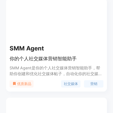
SMM Agent
你的个人社交媒体营销智能助手
SMM Agent是你的个人社交媒体营销智能助手，帮
助你创建和优化社交媒体帖子，自动化你的社交媒体
运营。它可以创建内容计划，生成创意灵感，跟踪绩
社交媒体
营销
优质新品
效，优化内容，监测趋势等，让你更轻松地管理社交
媒体。定价分为三个档次：Rookie，Pro和Legend。