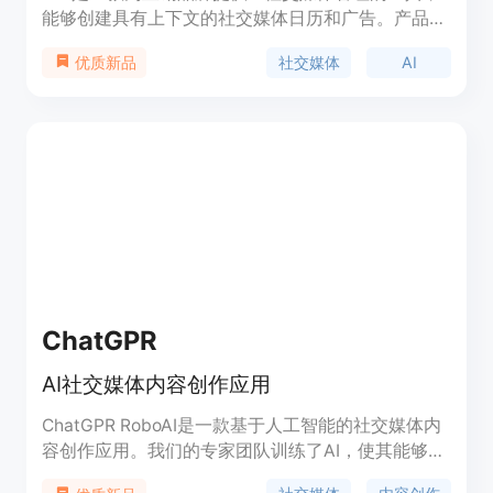
能够创建具有上下文的社交媒体日历和广告。产品包
含四种功能：品牌创意与上下文、头脑风暴和编辑内
社交媒体
AI
优质新品
容+广告、发布和日历管理以及分析。用户可以选择
月度或年度订阅，基本计划每月35美元，提供详细
的品牌营销策略、无限的AI内容生成、自动化的帖子
编辑、内容日历管理、社交媒体内容排程以及品牌资
产管理。此外，用户还可以通过附加功能提升订阅。
产品受到全球各地公司的喜爱和使用。
ChatGPR
AI社交媒体内容创作应用
ChatGPR RoboAI是一款基于人工智能的社交媒体内
容创作应用。我们的专家团队训练了AI，使其能够创
建独特而引人入胜的社交媒体帖子。它可以帮助用户