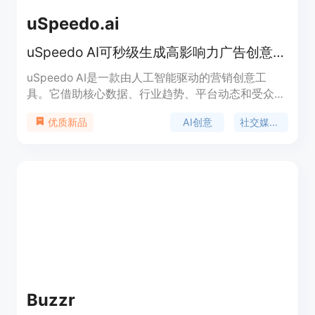
uSpeedo.ai
uSpeedo AI可秒级生成高影响力广告创意与社交媒体内容
uSpeedo AI是一款由人工智能驱动的营销创意工
具。它借助核心数据、行业趋势、平台动态和受众行
为，为用户提供精准的营销内容。其重要性在于能够
AI创意
社交媒体内容
优质新品
极大地提高营销内容的创作效率和质量，帮助企业和
个人节省时间和精力。该产品的主要优点包括数据驱
动、从文本到多媒体的全类型内容生成、智能洞察、
一键发布等。产品背景信息暂未提及。价格方面，提
供免费试用，用户还可通过加入Discord社区获得5个
额外积分。其定位是为营销人员、代理商和个体创业
者等提供一站式的营销内容创作解决方案。
Buzzr