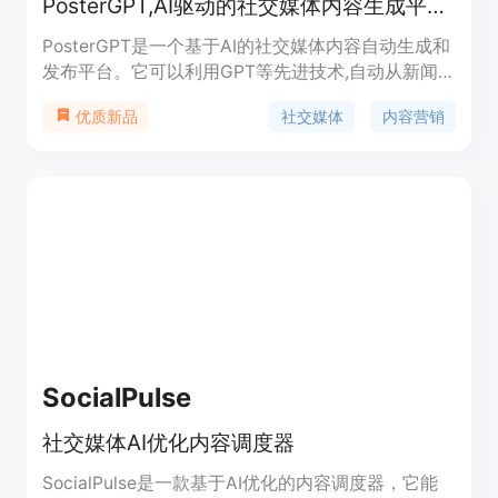
PosterGPT,AI驱动的社交媒体内容生成平台。
PosterGPT是一个基于AI的社交媒体内容自动生成和
发布平台。它可以利用GPT等先进技术,自动从新闻
及提要源抓取内容,生成适合社交媒体发布的帖子,支
社交媒体
内容营销
优质新品
持自动发布到Twitter、Facebook等平台。优势是节
省时间,内容新颖,可以批量高效地产出大量内容。提
供多种订阅计划。定位于需要大量社交媒体内容的企
业、机构或创作者。
SocialPulse
社交媒体AI优化内容调度器
SocialPulse是一款基于AI优化的内容调度器，它能