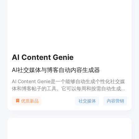
和销售业绩。
AI Content Genie
AI社交媒体与博客自动内容生成器
AI Content Genie是一个能够自动生成个性化社交媒
体和博客帖子的工具。它可以每周和按需自动生成引
人入胜的社交媒体和博客文章。它是最佳的领英、
社交媒体
内容营销
优质新品
Facebook、Instagram帖子生成器,还有AI博客生成
器和调度器。具有50%第一年的折扣优惠码。