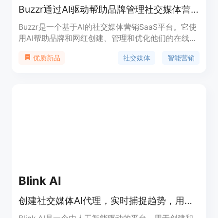
Buzzr通过AI驱动帮助品牌管理社交媒体营销
Buzzr是一个基于AI的社交媒体营销SaaS平台。它使
用AI帮助品牌和网红创建、管理和优化他们的在线形
象。从制定吸引人的内容到定义品牌愿景,Buzzr一应
社交媒体
智能营销
优质新品
俱全。加入公测,成为社交媒体革命的一部分。Buzzr
拥有卓越的AI生成技术,可以分析文本提示并生成符合
您具体需求的定制内容,包括剧本、文章、标题等,从
而提升您的品牌在社交媒体上的影响力。Buzzr还提
供品牌定位和视觉塑造的界面,确保您的品牌基础牢
固。Buzzr正在开发更多功能以简化您的社交媒体营
销,比如无缝发布、自动回复、外部内容转换以及定
制受众定位。
Blink AI
创建社交媒体AI代理，实时捕捉趋势，用你的声音发布内容