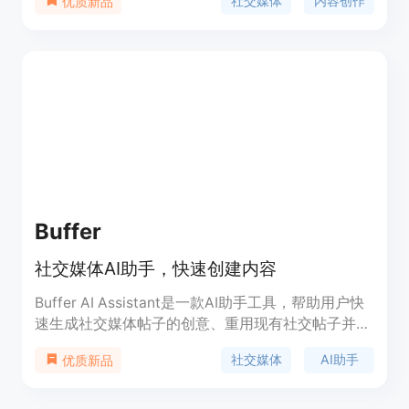
社交媒体
内容创作
优质新品
在多个社交媒体平台上创作内容，增强用户的社交媒
体影响力。
Buffer
社交媒体AI助手，快速创建内容
Buffer AI Assistant是一款AI助手工具，帮助用户快
速生成社交媒体帖子的创意、重用现有社交帖子并将
长篇内容概括为短篇帖子。它可以生成包括热门话
社交媒体
AI助手
优质新品
题、引用提示、行业专题、时事新闻、季节性创意等
在内的各种社交媒体帖子创意。使用Buffer AI
Assistant，您可以轻松创建引人注目的帖子、增加