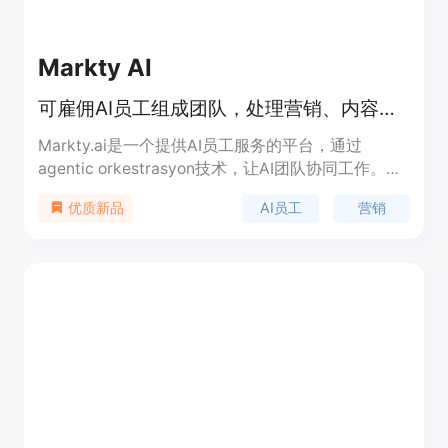
Markty AI
可雇佣AI员工组成团队，处理营销、内容、SEO和社交媒体工作
Markty.ai是一个提供AI员工服务的平台，通过
agentic orkestrasyon技术，让AI团队协同工作。其
重要性在于为企业提供专业、高效的营销解决方案，
AI员工
营销
优质新品
节省人力成本。主要优点包括提高工作流程效率、保
证内容持续性、增强潜在客户互动等。产品背景是满
足企业在数字化营销方面的需求。价格方面提供7天
免费试用。定位是帮助企业提升营销效果和管理效
率。