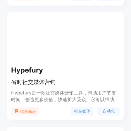
您可以找到、管理和分析Instagram的标签，提前计
划您的内容发布，以及跟踪真正有效的方法。无论您
是Instagram专家还是刚入门，Flick都提供丰富的内
容、模板和工具，助您在Instagram上取得成功。
Hypefury
省时社交媒体营销
Hypefury是一款社交媒体营销工具，帮助用户节省
时间，创造更多价值，快速扩大受众。它可以帮助用
户计划和自动化社交媒体体验，提供创作内容、增长
社交媒体
自动化
优质新品
受众、增加电子邮件订阅和销售产品等功能。
Hypefury还提供灵感面板、自动评论、自动转发、
Instagram排版等功能，帮助用户提升社交媒体表现