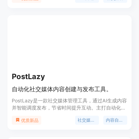
成、AI Meme制作等一系列功能。无需专业设计师，
您可以使用ChatGPT、Canva和Hootsuite的组合，
快速生成符合品牌语言的视频、轮播图和单张图片的
社交媒体帖子。Predis.ai还提供AI Reel制作、电商产
品视频生成、博客转视频等功能。不论您是需要制作
社交媒体内容，还是想提升产品的推广效果，
Predis.ai都能帮助您在短时间内生成数月的社交媒体
内容。
PostLazy
自动化社交媒体内容创建与发布工具。
PostLazy是一款社交媒体管理工具，通过AI生成内容
并智能调度发布，节省时间提升互动。主打自动化社
交媒体内容创建与发布，有效提高用户的社交媒体管
社交媒体管理
内容自动化
优质新品
理效率。