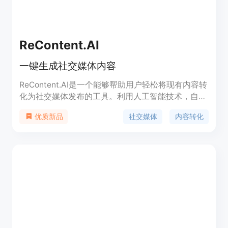
ReContent.AI
一键生成社交媒体内容
ReContent.AI是一个能够帮助用户轻松将现有内容转
化为社交媒体发布的工具。利用人工智能技术，自动
生成适合Twitter和LinkedIn平台的帖子。无需费时
社交媒体
内容转化
优质新品
费力，让您的信息更好地传达给目标受众。快速试用
免费版或选择付费计划。