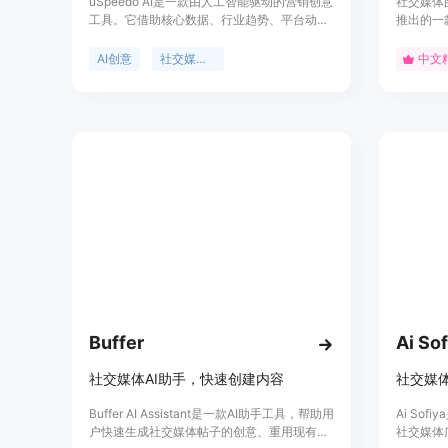
uSpeedo AI是一款由人工智能驱动的营销创意
社交媒体
工具。它借助核心数据、行业趋势、平台动态
推出的一
和受众行为，为用户提供精准的营销内容。其
速生成适
重要性在于能够极大地提高营销内容的创作效
人工智能
AI创意
社交媒体内容
中文
率和质量，帮助企业和个人节省时间和精力。
效率，使
该产品的主要优点包括数据驱动、从文本到多
业水准的
媒体的全类型内容生成、智能洞察、一键发布
等。产品背景信息暂未提及。价格方面，提供
免费试用，用户还可通过加入Discord社区获
得5个额外积分。其定位是为营销人员、代理
商和个体创业者等提供一站式的营销内容创作
解决方案。
Buffer
Ai Sof
社交媒体AI助手，快速创建内容
社交媒体
Buffer AI Assistant是一款AI助手工具，帮助用
Ai So
户快速生成社交媒体帖子的创意、重用现有社
社交媒体