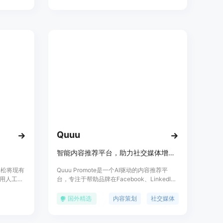
力。
Quuu
智能内容推荐平台，助力社交媒体增长。
户轻松将现有
Quuu Promote是一个AI驱动的内容推荐平
用人工智
台，专注于帮助品牌在Facebook、LinkedIn
edIn平台
等社交媒体上自动策划和安排吸引人的内容。
更好地传
它通过分析品牌声音和受众行为，提供个性化
国外精选
内容策划
社交媒体
择付费计
的内容推荐，帮助用户节省寻找和策划内容的
时间，同时提高社交媒体上的参与度和品牌影