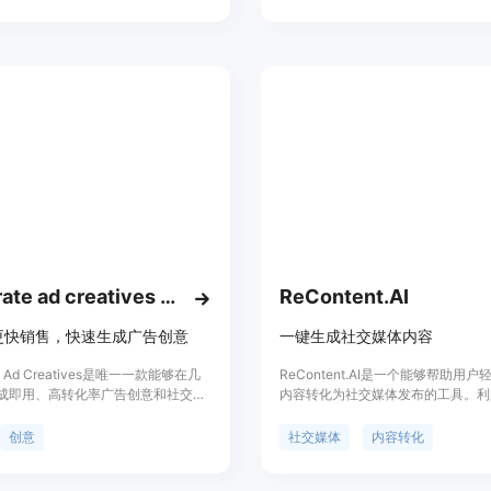
标签，让每一篇发布都更有价值。同
创作内容，增强用户的社交媒体影响
ialPulse与新兴和细分社交媒体平台
，保证您始终处于社交媒体游戏的前
，它还提供自动A/B测试功能，帮助
化内容策略。
Generate ad creatives Extension
ReContent.AI
更快销售，快速生成广告创意
一键生成社交媒体内容
te Ad Creatives是唯一一款能够在几
ReContent.AI是一个能够帮助用
成即用、高转化率广告创意和社交媒
内容转化为社交媒体发布的工具。利
意的生成式人工智能。它还提供了以
能技术，自动生成适合Twitter和Link
有过的创意洞察。
的帖子。无需费时费力，让您的信息
创意
社交媒体
内容转化
达给目标受众。快速试用免费版或选
划。