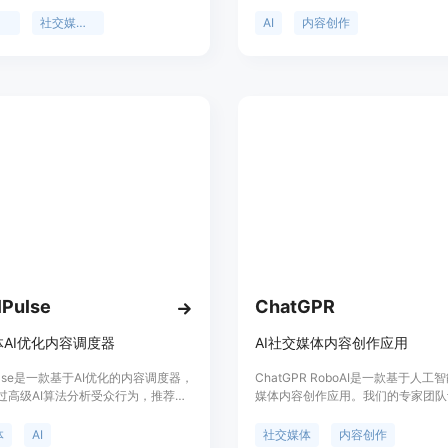
持135种语言和方言。它还可以帮助
成用户生成内容（UGC）广告，帮
子、创建视频，支持Adobe
时间和成本，同时提高广告的转化率
案
社交媒体广告
AI
内容创作
。
利用AI生成的虚拟形象（如Maya、
来制作广告，无需聘请真实网红，避
作者合作的诸多不确定性。其技术的
在于能够快速生成高质量的广告内容
种语言和风格，并且可以根据品牌需
制。产品主要面向中小企业、营销团
商，提供从脚本创作到视频生成的一
务，助力企业在数字营销中实现更高
报率（ROI）。
lPulse
ChatGPR
AI优化内容调度器
AI社交媒体内容创作应用
lPulse是一款基于AI优化的内容调度器，
ChatGPR RoboAI是一款基于人
过高级AI算法分析受众行为，推荐最
媒体内容创作应用。我们的专家团队
间，确保您的内容获得应有的关注。
AI，使其能够创建独特而引人入胜
根据您的行业和受众提供个性化的内
帖子。它可以帮助用户在多个社交媒
体
AI
社交媒体
内容创作