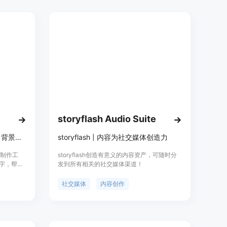
响力。
storyflash Audio Suite
快速轻松地使用AI生成的图像、背景和文字创建社交媒体广告
storyflash | 内容为社交媒体创造力
广告制作工
storyflash创造有意义的内容资产，可随时分
文字，帮助
发到所有相关的社交媒体渠道！
告。该工
供定制化
社交媒体
内容创作
造性的视觉
引目标受
还提供了
同的广告