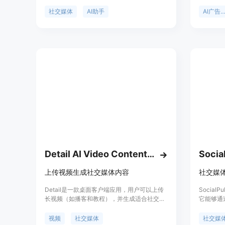
交帖子并将长篇内容概括为短篇帖子。它可以
语音，支
生成包括热门话题、引用提示、行业专题、时
您设计帖
社交媒体
AI助手
AI广告文
事新闻、季节性创意等在内的各种社交媒体帖
Express
子创意。使用Buffer AI Assistant，您可以轻
松创建引人注目的帖子、增加用户参与度，并
通过复用内容和进行实时回复来提高效率。该
工具适用于Twitter、Facebook、
Instagram、TikTok、Pinterest等多个社交媒
体平台。
Detail AI Video Content Maker
Socia
上传视频生成社交媒体内容
社交媒体
Detail是一款桌面客户端应用，用户可以上传
Socia
长视频（如播客和教程），并生成适合社交媒
它能够通
体分享的短视频片段、标题、描述和标签。它
佳发布时
能帮助用户快速生成有趣且引人注目的社交媒
它还能够
视频
社交媒体
社交媒