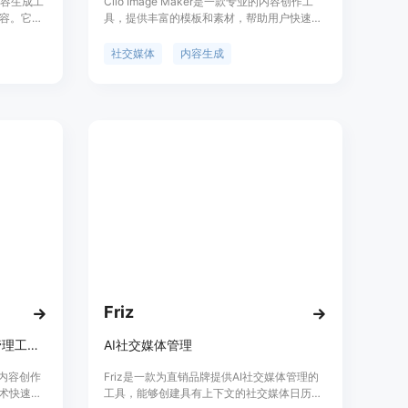
内容生成工
Clio Image Maker是一款专业的内容创作工
容。它可
具，提供丰富的模板和素材，帮助用户快速生
破常规的
成高质量的社交媒体内容。无需专业设计技
日贺卡
能，轻松实现内容创作。
社交媒体
内容生成
后，每周将
照片。
况下脱颖而
Friz
AI驱动的内容创作与社交媒体管理工具，快速生成高转化率的UGC广告。
AI社交媒体管理
能的内容创作
Friz是一款为直销品牌提供AI社交媒体管理的
技术快速生
工具，能够创建具有上下文的社交媒体日历和