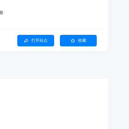
题
打开站点
收藏