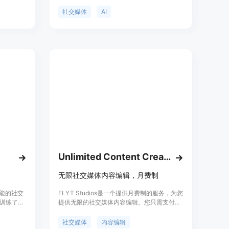
助企业节省
广告。产品包含四种功能：品牌创意与上下
。该产品
文、头脑风暴和编辑内容+广告、发布和日历
社交媒体
AI
Emma等）
管理以及分析。用户可以选择月度或年度订
免了与创
阅，基本计划每月35美元，提供详细的品牌营
核心优势
销策略、无限的AI内容生成、自动化的帖子编
，支持多
辑、内容日历管理、社交媒体内容排程以及品
求进行定
牌资产管理。此外，用户还可以通过附加功能
队和广告
提升订阅。产品受到全球各地公司的喜爱和使
站式服
用。
的投资回
Unlimited Content Creation
无限社交媒体内容编辑，月费制
工智能的社交
FLYT Studios是一个提供月费制的服务，为您
训练了
提供无限的社交媒体内容编辑。您只需支付每
的社交媒体
月一次的费用，根据需要随时编辑内容。我们
体平台上
致力于为您提供高质量的内容编辑服务。
社交媒体
内容编辑