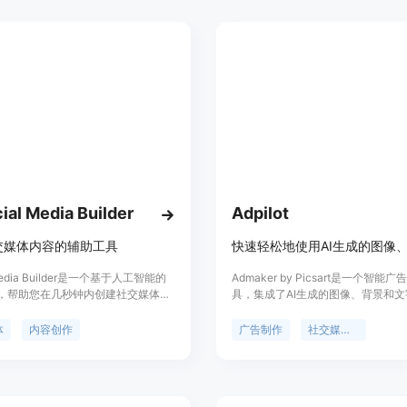
ial Media Builder
Adpilot
交媒体内容的辅助工具
 Media Builder是一个基于人工智能的
Admaker by Picsart是一个智能
，帮助您在几秒钟内创建社交媒体通
具，集成了AI生成的图像、背景和
，节省您的时间和金钱。它可以帮助
小型企业快速轻松地创建社交媒体广
交媒体帖子、重写文章为吸引人的帖
具可以帮助用户节省时间和精力，提
体
内容创作
广告制作
社交媒体广告
多触点的社交媒体计划、发现增加您
的广告解决方案。Admaker通过创
标签，并帮助您节省社交媒体计划的
效果和引人注目的文案，帮助用户吸
还可以帮助您发现趋势和主题关键
众的注意力并提高广告效果。该工具
在几秒钟内为所有社交渠道创建内
多种广告模板和功能，以满足用户不