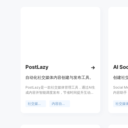
计，无广告和数据追踪。定价方面，提供1个
月订阅和1年订阅两种选择。
PostLazy
AI Soc
自动化社交媒体内容创建与发布工具。
创建社
PostLazy是一款社交媒体管理工具，通过AI生
Social
成内容并智能调度发布，节省时间提升互动。
内容助手
主打自动化社交媒体内容创建与发布，有效提
信和计划
高用户的社交媒体管理效率。
您创建社
社交媒体管理
内容自动化
社交媒
子、生成
影响力的
时间。它
词，以及