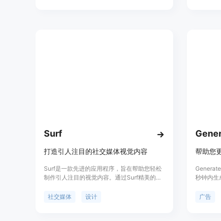
体内容，节省用户的时间和精力。
容建议和
时，Soc
无缝集成
沿。此外
您不断优
Surf
打造引人注目的社交媒体视觉内容
帮助您
Surf是一款先进的应用程序，旨在帮助您轻松
Genera
制作引人注目的视觉内容。通过Surf精美的设
秒钟内生
计模板和您的照片和文字，您可以实现创意无
体帖子创
限的可能性。无需设计师，即可设计吸引人的
前从未拥
社交媒体
设计
广告
营销帖子，提升您的品牌和业务。Surf还提供
易于学习和使用的界面，无需账户即可开始设