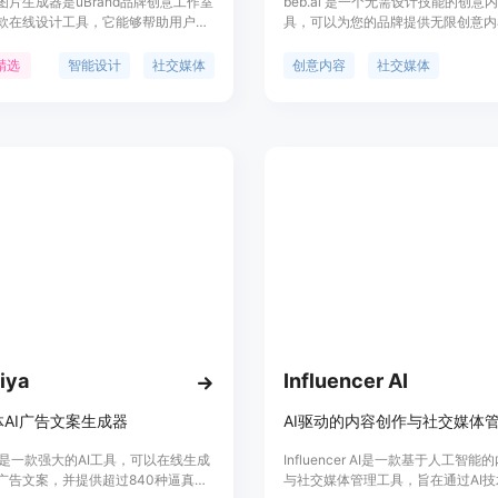
图片生成器是uBrand品牌创意工作室
beb.ai 是一个无需设计技能的创意
款在线设计工具，它能够帮助用户快
具，可以为您的品牌提供无限创意内
合社交媒体的图片封面。该工具利用
以生成有吸引力的社交媒体帖子、打
技术，简化了设计流程，提高了设计
广告、营销活动、动态营销材料、节
精选
智能设计
社交媒体
创意内容
社交媒体
得即使是设计新手也能轻松制作出专
等。您只需上传照片，经过 AI 训练
图片。
收到72张不同主题、不同背景的新
beb.ai 帮助您在不需要设计师的情
出。
iya
Influencer AI
AI广告文案生成器
fiya是一款强大的AI工具，可以在线生成
Influencer AI是一款基于人工智
广告文案，并提供超过840种逼真的
与社交媒体管理工具，旨在通过AI