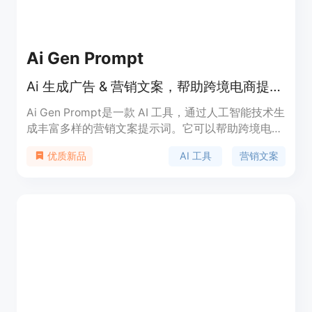
Ai Gen Prompt
Ai 生成广告 & 营销文案，帮助跨境电商提升销售效果
Ai Gen Prompt是一款 AI 工具，通过人工智能技术生
成丰富多样的营销文案提示词。它可以帮助跨境电商
在邮件营销、产品发布邮件、潜在客户培养邮件、
AI 工具
营销文案
优质新品
blog 写作、广告设计、社交媒体、销售脚本、销售
邮件和产品页面等方面创建优质的文案内容，提升产
品的曝光和销售效果。该工具支持创建完整的目标客
户档案，准确定义目标受众，帮助跨境电商更好地进
行市场定位和目标客户培养。