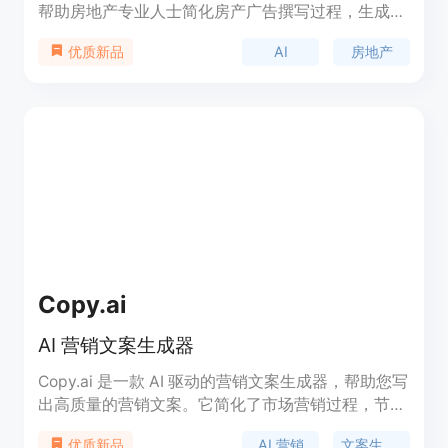
帮助房地产专业人士简化房产广告撰写过程，生成准
确、引人入胜的广告文案。它利用人工智能技术分析
AI
房地产
优质新品
每个房产的独特特点，并生成突出房产最佳方面、吸
引潜在买家的广告文案。节省您的时间和精力，让您
的广告脱颖而出！
Copy.ai
AI 营销文案生成器
Copy.ai 是一款 AI 驱动的营销文案生成器，帮助您写
出高质量的营销文案。它简化了市场营销过程，节省
时间和精力。通过使用 Copy.ai，您可以轻松撰写博
AI 营销
文案生成器
优质新品