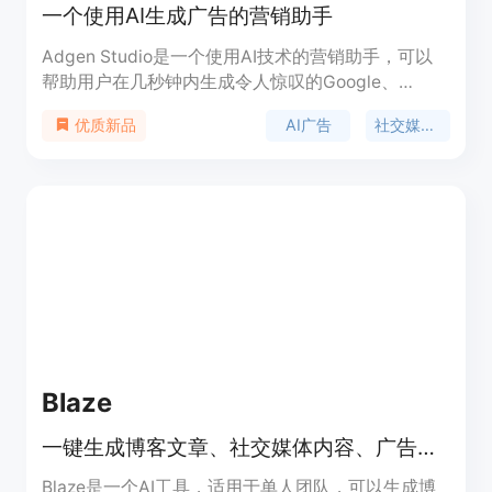
一个使用AI生成广告的营销助手
Adgen Studio是一个使用AI技术的营销助手，可以
帮助用户在几秒钟内生成令人惊叹的Google、
Facebook和LinkedIn广告。通过AI技术，我们实现
AI广告
社交媒体广告
优质新品
了广告的快速创建，用户只需点击“发布”按钮，即可
享受无需付出太多努力的高质量社交媒体广告。
Blaze
一键生成博客文章、社交媒体内容、广告文案和营销简报 - 全部在您的品牌声音中
Blaze是一个AI工具，适用于单人团队，可以生成博