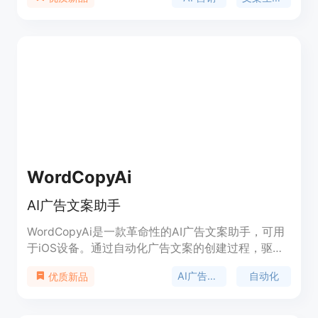
客、社交媒体帖子、广告文案、网站文案、电子邮件
等内容。它为您提供了多种写作框架和工具，使您的
营销文案更加优秀。
WordCopyAi
AI广告文案助手
WordCopyAi是一款革命性的AI广告文案助手，可用
于iOS设备。通过自动化广告文案的创建过程，驱动
转化，并节省时间。利用我们先进的AI文案生成技
AI广告文案
自动化
优质新品
术，提高您的营销能力。