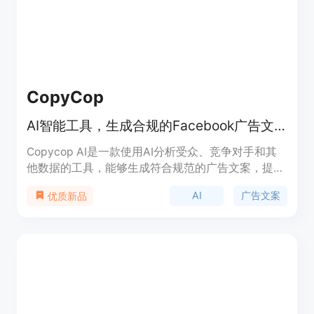
CopyCop
AI智能工具，生成合规的Facebook广告文案
Copycop AI是一款使用AI分析受众、竞争对手和其
他数据的工具，能够生成符合规范的广告文案，提高
用户参与度和转化率。它已经生成了超过100万个单
AI
广告文案
优质新品
词的文案。定价详细请查看官方网站。