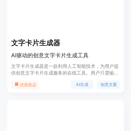
文字卡片生成器
AI驱动的创意文字卡片生成工具
文字卡片生成器是一款利用人工智能技术，为用户提
供创意文字卡片生成服务的在线工具。用户只需输入
一个词语，AI即可在几秒钟内生成一张独特的文字卡
AI生成
创意文案
优质新品
片，卡片内容包含对输入词语的幽默或深刻点评。该
产品以其快速生成、高质量输出、个性化定制等特
点，满足了用户在社交媒体分享、创意表达等方面的
需求。