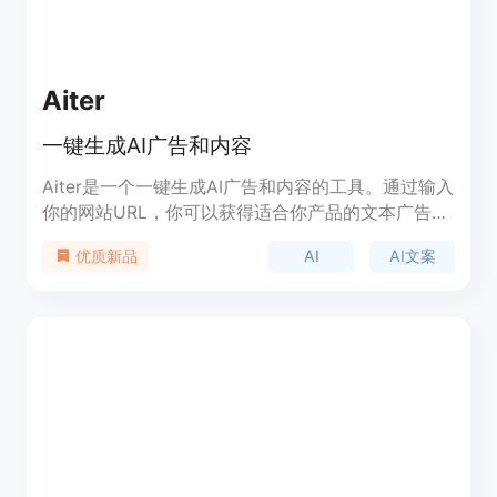
Aiter
一键生成AI广告和内容
Aiter是一个一键生成AI广告和内容的工具。通过输入
你的网站URL，你可以获得适合你产品的文本广告、
战略思路和内容。它可以帮助你在紧迫的截止日期前
AI
AI文案
优质新品
快速获得结果，并提供创意思路和定制化的广告内
容。Aiter还可以生成SEO关键词，帮助你优化网站和
提高搜索引擎排名。Aiter提供免费版和付费版，适
用于个人用户、小型公司和营销机构。