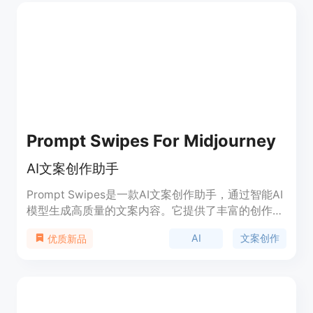
初创公司、中小型企业和营销机构。
Prompt Swipes For Midjourney
AI文案创作助手
Prompt Swipes是一款AI文案创作助手，通过智能AI
模型生成高质量的文案内容。它提供了丰富的创作灵
感和模板，帮助用户快速撰写广告文案、营销文案、
AI
文案创作
优质新品
产品描述等。其主要优势包括快速、准确和创意丰
富。定价灵活多样，适合个人用户和企业用户。定位
于提升文案创作效率和质量的工具。