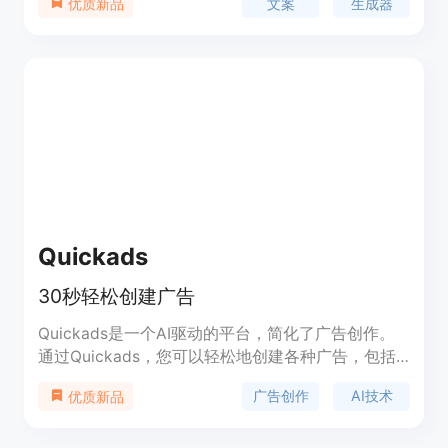
文案
生成器
优质新品
Quickads
30秒轻松创建广告
Quickads是一个AI驱动的平台，简化了广告创作。
通过Quickads，您可以轻松地创建各种广告，包括
社交媒体广告、展示广告和谷歌Pmax等各种需求。
广告创作
AI技术
优质新品
利用AI技术，提升您的广告影响力，最大化广告传播
效果。平台提供各种广告模板和自定义选项，适用于