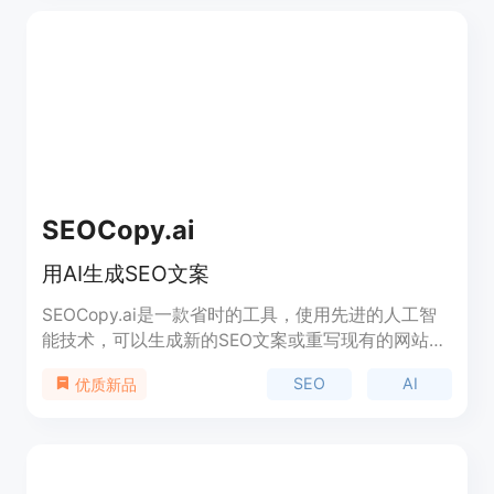
的人群。快来试试吧，看看我们能为您带来的差异！
SEOCopy.ai
用AI生成SEO文案
SEOCopy.ai是一款省时的工具，使用先进的人工智
能技术，可以生成新的SEO文案或重写现有的网站文
案。它可以帮助您以分钟为单位生成经过优化的博客
SEO
AI
优质新品
文章，节省写作时间。通过提供即时关键词建议，我
们的工具专为市场营销人员和代理商打造，让您以分
钟为单位编写优化的网站文案，而不是小时。