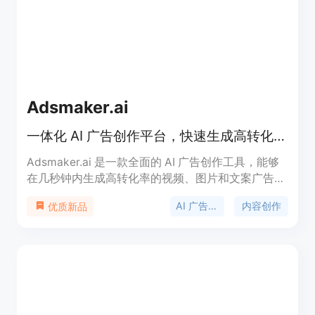
Adsmaker.ai
一体化 AI 广告创作平台，快速生成高转化广告。
Adsmaker.ai 是一款全面的 AI 广告创作工具，能够
在几秒钟内生成高转化率的视频、图片和文案广告。
用户可以通过这个平台轻松扩展其在 Meta、TikTok
AI 广告生成
内容创作
优质新品
和 Google 上的广告创意。它的主要优点包括：快速
生成内容、节省成本、易于使用及大规模测试，适合
各种广告需求。提供多个订阅选项，满足不同用户的
需求，从个人创作者到大型广告团队。