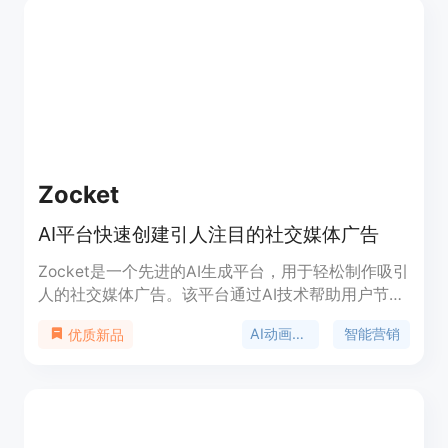
Zocket
AI平台快速创建引人注目的社交媒体广告
Zocket是一个先进的AI生成平台，用于轻松制作吸引
人的社交媒体广告。该平台通过AI技术帮助用户节省
设计广告的时间，提供实时数据洞察，强大的仪表板
AI动画制作
智能营销
优质新品
功能，并支持多渠道整合。Zocket专为增强客户互
动和推广效果而设计，适用于多个社交媒体平台，包
括Facebook和Instagram。