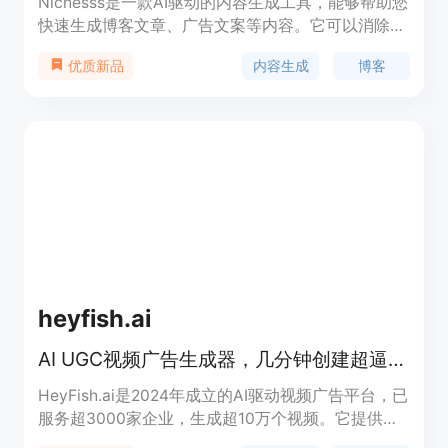
Nichesss是一款AI驱动的内容生成工具，能够帮助您
快速生成博客文章、广告文案等内容。它可以消除创
作障碍，只需点击一个按钮，我们的机器人就能为您
内容生成
博客
优质新品
写出所需的内容。Nichesss提供了超过150种工具，
从博客文章到Facebook和Google广告，再到商业创
意和诗歌，我们都能为您生成。立即开始使用，免费
试用，无合同，$59终身会员。享受30天退款保证。
heyfish.ai
AI UGC视频广告生成器，几分钟创建超逼真数字人广告，300+演员，35+语言。
HeyFish.ai是2024年成立的AI驱动视频广告平台，已
服务超3000家企业，生成超10万个视频。它提供
300个逼真AI数字人演员，支持35种语言，视频精准