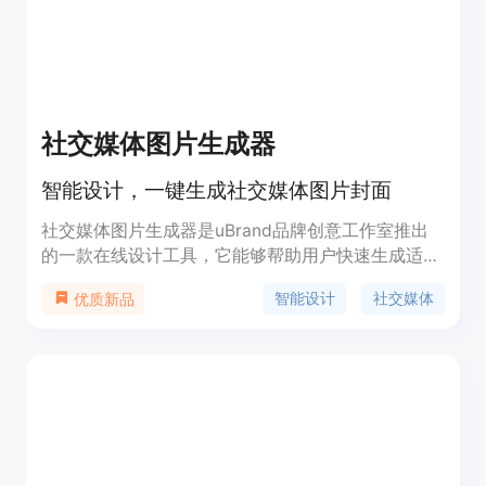
合各种预算和营销策略。无论您是电商经营者、营销
机构还是产品摄影师，Admaker都是您实现品牌推
广和广告营销目标的理想选择。
社交媒体图片生成器
智能设计，一键生成社交媒体图片封面
社交媒体图片生成器是uBrand品牌创意工作室推出
的一款在线设计工具，它能够帮助用户快速生成适合
社交媒体的图片封面。该工具利用人工智能技术，简
智能设计
社交媒体
优质新品
化了设计流程，提高了设计效率，使得即使是设计新
手也能轻松制作出专业水准的图片。