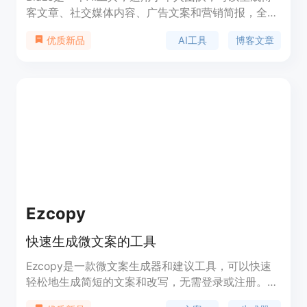
客文章、社交媒体内容、广告文案和营销简报，全部
在您的品牌声音中。Blaze帮助您从超级疲惫的营销
AI工具
博客文章
优质新品
人员变成超级营销人员。它提供了真实的文档编辑功
能，包括实时协作、数百种字体、动态嵌入、客人共
享等。您可以与团队成员共同工作，进行评论、任务
和跟踪更改。Blaze还提供营销日历，可以让您以不
同的视图组织内容，并与您已经了解和喜爱的工具和
应用程序集成。此外，Blaze还提供SEO分析，确保
您的内容针对正确的关键词进行优化，并保证数据的
安全和隐私。Blaze让您的工作更加高效，提供了丰
富的功能和使用场景。
Ezcopy
快速生成微文案的工具
Ezcopy是一款微文案生成器和建议工具，可以快速
轻松地生成简短的文案和改写，无需登录或注册。如
果您觉得这个工具有帮助，我们接受捐赠。