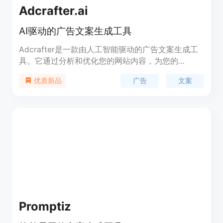
Adcrafter.ai
AI驱动的广告文案生成工具
Adcrafter是一款由人工智能驱动的广告文案生成工
具。它通过分析和优化您的网站内容，为您的
Google和Microsoft Ads广告活动生成引人注目的标
广告
文案
优质新品
题和文本。Adcrafter不仅可以帮助您节省时间，还
可以改善广告性能，为您的广告活动提供竞争优势。
您只需要将您的网站URL粘贴到Adcrafter中，剩下
的工作就由我们来完成。
Promptiz