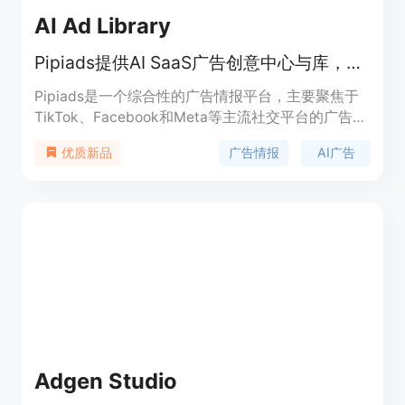
AI Ad Library
Pipiads提供AI SaaS广告创意中心与库，助您探索广告策略与商机。
Pipiads是一个综合性的广告情报平台，主要聚焦于
TikTok、Facebook和Meta等主流社交平台的广告数
据。其重要性在于为广告从业者、电商商家、应用开
广告情报
AI广告
优质新品
发者等提供全面的广告信息和分析工具，助力他们优
化广告策略、提升转化率。产品优点众多，拥有世界
最大的广告数据库，提供强大的广告分析功能，涵盖
电商、应用、游戏、AI、短剧等多个领域的广告搜索
与分析。背景信息方面，该平台旨在满足市场对广告
情报的需求，帮助用户在竞争激烈的广告市场中脱颖
而出。价格上，提供免费试用，年度计划有50%的折
扣。定位是成为广告行业的一站式解决方案提供商。
Adgen Studio