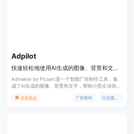
Adpilot
快速轻松地使用AI生成的图像、背景和文字创建社交媒体广告
Admaker by Picsart是一个智能广告制作工具，集
成了AI生成的图像、背景和文字，帮助小型企业快速
轻松地创建社交媒体广告。该工具可以帮助用户节省
广告制作
社交媒体广告
优质新品
时间和精力，提供定制化的广告解决方案。
Admaker通过创造性的视觉效果和引人注目的文
案，帮助用户吸引目标受众的注意力并提高广告效
果。该工具还提供了多种广告模板和功能，以满足用
户不同的广告需求。Admaker的定价灵活合理，适