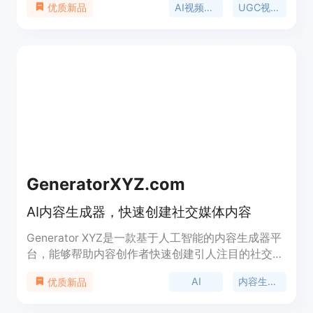
AI视频广告
UGC视频生成器
优质新品
唇形同步、表情自然、动作逼真。独家功能包括双人
对话数字人、AI演员手持展示产品、语音克隆、免费
AI生图。与竞品相比性价比高，1美元即可开始3天试
用，计划含4K导出、最长120秒视频、商业授权和无
水印，针对主流广告平台优化，有企业级安全和API
接入，受个人和企业信赖。
GeneratorXYZ.com
AI内容生成器，快速创建社交媒体内容
Generator XYZ是一款基于人工智能的内容生成器平
台，能够帮助内容创作者快速创建引人注目的社交媒
体内容。它能够帮助用户节省75%以上的时间，创建
AI
内容生成器
优质新品
类似的社交媒体内容。通过Generator XYZ，您可以
在几秒钟内创建出精彩的社交媒体帖子，并触达更多