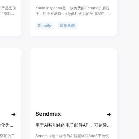
AI产品图像
Koala Inspector是一款免费的Chrome扩展程
品摄影成
序，用于检测Shopify商店背后的应用程序、
能在几分
主题、流量和销售数据。它的重要性在于为电
摄影师，
商从业者提供了竞争研究的有力工具，帮助他
Shopify
应用检测
背景是针对
们了解竞争对手的策略。主要优点包括无需登
台卖家的需
录、检测2000+应用、不影响被分析网站性能
计费，失
等。该产品定位为电商商家和从业者的竞争研
度、年度
究工具，价格为免费。
现产品摄
Sendmux
将戒指、项链等珠宝产品照片转化为模特佩戴图，用于电商和营销
用于AI智能体的电子邮件API，可创建收件箱、多提供商路由及自动故障转移
智能驱动的工
Sendmux是一款专为AI智能体和SaaS平台设