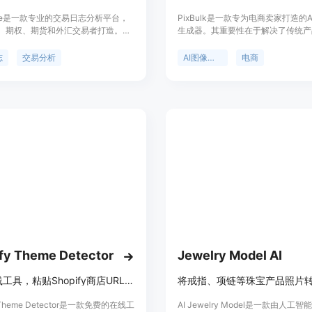
rade是一款专业的交易日志分析平台，
PixBulk是一款专为电商卖家打造的
、期权、期货和外汇交易者打造。它
生成器。其重要性在于解决了传统产
大的分析工具、盈亏追踪功能以及经
本高、耗时长的问题。主要优点包括
功能，能帮助交易者深入分析交易表
钟内批量生成数百张产品图像，无需
志
交易分析
AI图像生成
电商
易策略。产品于2025年12月10日
且费用低至每张0.02美元起。产品
号是“日交易者最佳交易日志”。平台
Shopify、Etsy、亚马逊等电商平
费方案，Essential套餐每月24美
求而开发。价格方面，按使用的图像
套餐每月49美元，价格有效期至2027
败的生成会自动退款，有一次性、月
日。其定位是帮助交易者建立交易纪
等不同套餐。定位是帮助电商卖家实
盈利策略，避免账户亏损。
影的自动化和规模化。
fy Theme Detector
Jewelry Model AI
免费在线工具，粘贴Shopify商店URL，秒查所用主题。
y Theme Detector是一款免费的在线工
AI Jewelry Model是一款由人工