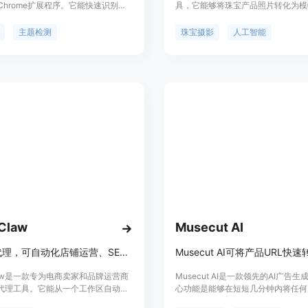
Chrome扩展程序。它能快速识别任
具，它能够将珠宝产品照片转化为模
ify商店使用的主题，包括自定义、重
图像，主要用于电子商务和营销场景
opify 2.0主题。该工具无需安装和账
的重要性在于解决了传统珠宝摄影成
主题检测
珠宝摄影
人工智能
250,000名店主和代发货商使用。免
期长的问题。传统珠宝拍摄每张成品
含每月15个令牌，付费计划从每月22
在85 - 225美元之间，且每个周期通
提供更多令牌、店铺跟踪和优先支
- 21天，而AI Jewelry Model可
是帮助Shopify商家进行竞品研究
时间缩短至约60秒，大大提高了效
略优化。
采用基于信用的系统，新用户注册可
信用额度，无需信用卡即可试用，付
含每月信用额度，活跃订阅者还可添
用额度以满足更高的使用需求。产品
为珠宝卖家和电商从业者提供一种快
本的方式来创建可穿戴的产品图像，
传的珠宝照片为核心参考，尽可能保
节。
Claw
Musecut AI
AI电商代理，可自动化店铺运营、SEO、社交内容及网站建设。
Claw是一款专为电商卖家和品牌运营商
Musecut AI是一款领先的AI广告
I代理工具。它能从一个工作区自动化
心功能是能够在短短几分钟内将任何
运营、SEO、社交内容创作和网站建
转化为视频广告。该产品背景在于满