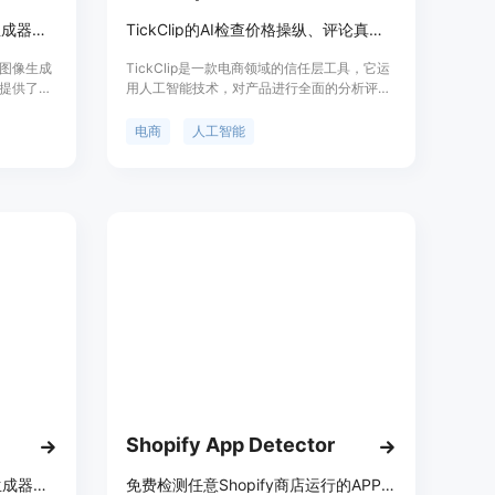
MakeAD是AI产品摄影与图像生成器，用于电商、生活场景和广告。
TickClip的AI检查价格操纵、评论真实性和卖家信誉，给出购买建议。
与图像生成
TickClip是一款电商领域的信任层工具，它运
提供了高
用人工智能技术，对产品进行全面的分析评
要优点包
估。该产品的主要优点是能为消费者提供客
营销想法
观、独立的购物建议，不受卖家影响。其背景
电商
人工智能
影流程中
是为了解决电商购物中存在的价格操纵、虚假
灯光设置
评论等问题，让消费者能够放心购物。
品摄影成
TickClip完全免费使用，定位是成为消费者购
度。该产品
物决策的可靠助手。
业和营销
Shopify App Detector
为电商卖家打造的AI产品图像生成器，可批量将SKU表转为产品图。
免费检测任意Shopify商店运行的APP，无需登录，可查2000+应用。