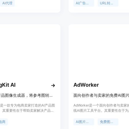
。其重要性在于为电商从业者提供了
家及营销人员对于高效、便捷且具有
AI代理
AI广告生成器
URL转视频
解决方案，节省时间和精力，提高运
广告的需求。其重要性体现在大大节
主要优点包括24小时自动运行、实时
制作的时间和成本，无需专业的视频
问题、多渠道曝光产品、快速生成社
能。价格方面，提供免费试用，前5
。产品背景是为满足现代电商卖家的
费，同时有年度计划，当前有限时5
需求而开发。价格方面提供免费试
优惠。产品定位为帮助卖家在TikTo
信用卡。定位是成为电商卖家的智能
Instagram和YouTube Shorts等
，帮助他们提升店铺利润。
高影响力的视频广告。
gKit AI
AdWorker
AI电商产品图像生成器，将参考图转为清晰电商列表图片
ngKit是一款专为电商卖家打造的AI产品图
AdWorker是一个面向创作者与卖
。其重要性在于帮助卖家解决产品图
线AI图片工具平台。其重要性在于
难题，节省时间和成本。主要优点包
了一站式的图片处理解决方案，满足
单，无需编写复杂的提示词，以卖家
和卖家在日常图片处理中的多种需求
电商
AI图片工具
免费图片处理
、结构化产品输入和预设为设计核
点包括操作简单、快速出结果，无需