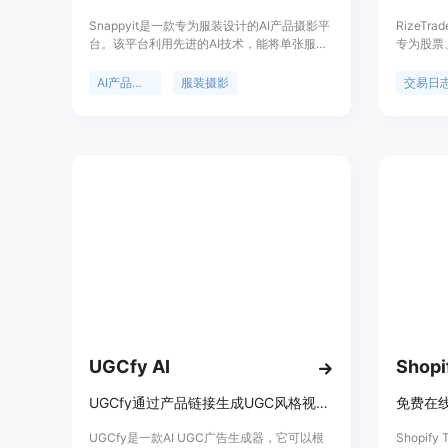
Snappyit是一款专为服装设计的AI产品摄影平
RizeT
台。该平台利用先进的AI技术，能将单张服装
专为股票
照片快速转化为多种专业电商视觉素材，如模
提供了强
特照片、平铺照片、幽灵模特照片等。它的优
纪商导入
AI产品摄影
服装摄影
交易日
势显著，无需摄影棚、摄影师和专业编辑技
现，优化交
能，就能在短时间内生成高质量的图片和视
推出，口
频，大大节省了时间和成本。价格方面，单张
提供两种付
图片成本低于0.1美元，月费用从8.2美元起，
元，Pro
还提供免费试用。其定位是为各类服装相关的
年1月1
电商卖家、品牌和设计团队提供高效、便捷的
律，发现
视觉解决方案，帮助他们提升产品展示效果，
增加销售转化率。
UGCfy AI
Shopi
UGCfy通过产品链接生成UGC风格视频广告，无需创作者，适配多平台。
UGCfy是一款AI UGC广告生成器，它可以根
Shopif