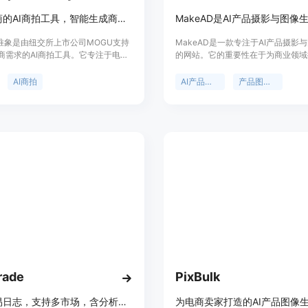
专注电商的AI商拍工具，智能生成商品图，降本增效
op唯象是由纽交所上市公司MOGU支持
MakeAD是一款专注于AI产品摄影
商需求的AI商拍工具。它专注于电商
的网站。它的重要性在于为商业领域
的智能生成，品牌方使用该工具可摆
效、低成本的产品视觉解决方案。主
经纪、摄影、后期、场租、机酒等方
括：能以较低成本将现有产品图像和
AI商拍
AI产品摄影
产品图像生成
，高效产出优质商品图，同时大幅节
转化为专业的视觉素材，减少传统摄
本。定价方面登录注册送200算力点
的繁琐环节，如反复的工作室搭建、
用，后续应该有付费计划。该工具定
和后期处理，同时降低了98%的产
电商行业相关企业和个人提高工作效
本。新用户可获得16个免费信用额
力，为电商运营提供更便捷、低成本
定位为服务电商、广告等行业，为企
案。
人员提供高质量的产品图像。
rade
PixBulk
专业交易日志，支持多市场，含分析、盈亏追踪和经纪商导入功能