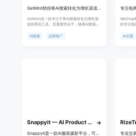
GetMint助你将AI搜索转化为增长渠道，提升品牌在各大LLMs的可见度。
GetMint是一款专注于将AI搜索转化为增长渠
WeSh
道的商业工具。其重要性在于，随着AI搜索的
的专注电
普及，每月有大量用户通过AI进行搜索和决
产品图片
策，而该工具能帮助品牌在各大主流大语言模
脱模特、
AI搜索
品牌推广
AI生图
型（如ChatGPT、Gemini、Perplexity等）中
面的限制
提升可见度。主要优点包括可以实现监测、改
约拍摄成
进和增长品牌在AI搜索中的可见度，它能完成
可免费试
从跟踪品牌提及情况、制定策略到生产并发布
位是助力
相关内容的全流程。价格方面，提供免费试
率和创造
用，无需信用卡信息。其定位是为各类品牌尤
的解决方
其是电商品牌服务，解决品牌在AI搜索中面临
的不可见、无法衡量和难以行动等问题。
Snappyit — AI Product Photography Platform for Apparel
RizeT
Snappyit是一款AI服装摄影平台，可秒速生成多种类型服装图片和视频。