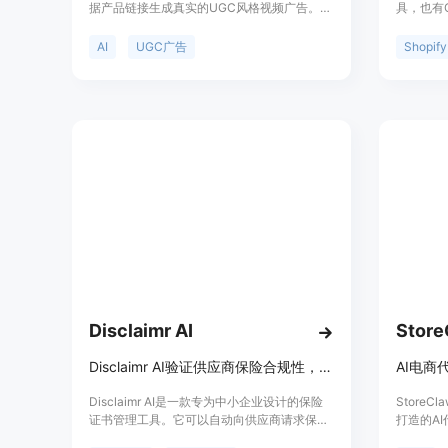
据产品链接生成真实的UGC风格视频广告。其
具，也有
重要性在于为品牌提供了一种高效、低成本的
何Shop
广告制作方式，解决了传统UGC广告制作中需
命名和Sh
AI
UGC广告
Shopify
要追逐创作者、流程繁琐、成本高、周期长等
户，被超
问题。该产品具有多种AI演员可供选择，脚本
费计划包
自然流畅，支持TikTok和Meta等平台的格
美元起，
式。产品定位是面向各类电商品牌、应用、代
持。其定位
理商、SaaS等销售企业。价格方面，文中虽
和电商策
未明确提及具体收费标准，但提到比典型UGC
创作者费率低90%，可能采用付费模式。
Disclaimr AI
Store
Disclaimr AI验证供应商保险合规性，为中小企业提供COI管理服务。
Disclaimr AI是一款专为中小企业设计的保险
Store
证书管理工具。它可以自动向供应商请求保险
打造的A
证书（COI），并将其与合同要求进行比对，
完成店铺