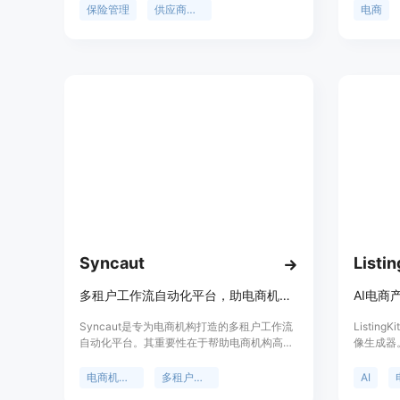
同时直接与保险公司确认保险是否有效。该产
设等任务
保险管理
供应商合规
电商
品的重要性在于帮助企业避免因供应商保险不
一站式的
合规而导致的潜在风险。其主要优点包括减少
营效率。
人工收集和核对证书的工作量，避免意外索
诊断店铺
赔，确保企业在审计时能够快速提供所需信
交内容等
息。价格方面，没有200份证书的最低要求，
高效运营
也没有高额的企业级合同，采用简单的固定定
用，无需
价，适合拥有5 - 100个供应商的中小企业。
得力助手
Syncaut
Listin
多租户工作流自动化平台，助电商机构管理50+客户，无需增员。
Syncaut是专为电商机构打造的多租户工作流
Listi
自动化平台。其重要性在于帮助电商机构高效
像生成器
管理众多客户，无需额外增加运营人员即可实
片处理的
现业务扩展。主要优点包括：支持多平台集
括操作简
电商机构自动化
多租户自动化平台
AI
成，如Shopify、WooCommerce、3PLs和AI
工作流程