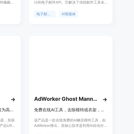
特佩戴的
计的电子邮件API。它解决了传统邮件工具未
。该产品
针对AI智能体设计的问题，整合了多提供商的
本高、周
出站发送、智能体收件箱、专用入站邮箱、团
电子邮件API
AI智能体
照片成本
队范围的控制、Webhook、服务器发送事件以
常需要14
及基于使用量的计费等功能。其主要优点包括
将生成图像的
支持多提供商发送、自动故障转移、可自定义
率。其定价
路由、提供清理后的邮件内容方便智能体处理
获得免费
等。产品背景是为了满足AI智能体在邮件处理
费计划包
方面的需求，打破传统邮件服务的局限。价格
加额外信
方面，采用基于使用量的定价模式，每1000
的定位是
封标准外发或接收的入站邮件收费0.15美元，
速、低成
通过托管的Amazon SES路由的每1000封邮
同时以上
件收费0.25美元，邮箱存储每GB每月收费
留产品细
0.02美元，无按座位或邮箱收费。定位是为软
件团队和智能体提供高效、灵活的邮件处理解
决方案。
AdWorker Ghost Mannequin
Musecut AI可将产品URL快速转为高转化视频广告，无需编辑技能。
免费在线AI工具，去除模特或衣架，重建领口，导出白色背景服装图片
生成器，其核
该产品是一款在线免费的AI幽灵模特工具，由
产品URL
AdWorker推出。其核心技术是利用AI自动分析
足电商卖
服装照片，去除模特、衣架和背景，重建服装