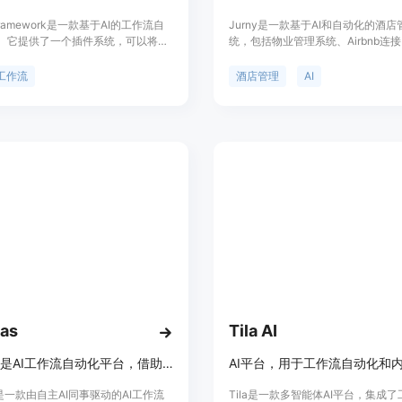
 Framework是一款基于AI的工作流自
Jurny是一款基于AI和自动化的酒店
。它提供了一个插件系统，可以将AI
统，包括物业管理系统、Airbnb连
于工作流中。用户可以通过集成云服
理、智能客房、预订网站等功能。通
GUI工作流助手来提高工作效率。
的工具和自动化流程，Jurny帮助
工作流
酒店管理
AI
l Framework简单易用，适用于各种场
优质的服务和提升效率，提高收益。
AI助手、图像处理、文本生成等。请
服务包和酒店规模而定，适用于各类
网站了解更多信息。
宿提供商。
cas
Tila AI
Varticas是AI工作流自动化平台，借助AI同事自动执行任务。
cas是一款由自主AI同事驱动的AI工作流
Tila是一款多智能体AI平台，集成