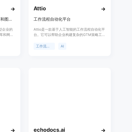
Attio
AI驱动解析引擎，可从复杂PDF和图像中提取数据，自动化文档工作流
工作流程自动化平台
集型企业的
Attio是一款基于人工智能的工作流程自动化平
据库和网站
台。它可以帮助企业构建复杂的GTM策略工作
性在于能
流程,实现营销、销售和客户成功等业务流程的
人工操
自动化,从而提升工作效率。该平台提供了易于
工作流程自动化
AI
I代理，无
使用的可视化编辑界面,让用户可以通过拖放模
数据来源
块设计自动化流程;同时也提供了强大的模块
智能分
库,支持与CRM、邮件营销、即时通讯等外部
的企业需
工具的集成。平台还利用人工智能技术,实现了
费试用，具
对非结构化数据的处理,可以自动执行一些以前
企业实现
无法自动化的工作。Attio适用于需要优化业务
流程自动化的企业。
echodocs.ai