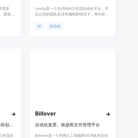
管理系
Levity是一个无代码AI工作流自动化平台，可
接、渠道管
以让您的团队在没有编程的情况下，将AI应用
过智能化
到日常重复任务中，提高工作效率。您可以使
酒店提供更
用Levity在文档、图像或文本数据上训练自己
AI
自动化
定价根据
的AI，以执行每天的任务。Levity提供了多种
酒店和住
功能，包括提取文本、分类文本、生成文本和
文本摘要等。通过与5000多个应用程序的集
成，您可以轻松将Levity与您的工具堆栈连接
起来。
Billover
AI平台，用于工作流自动化和内容创作。
自动化发票、收据和文件管理平台
了工作流自
Billover是一个利用人工智能和OCR技术自动