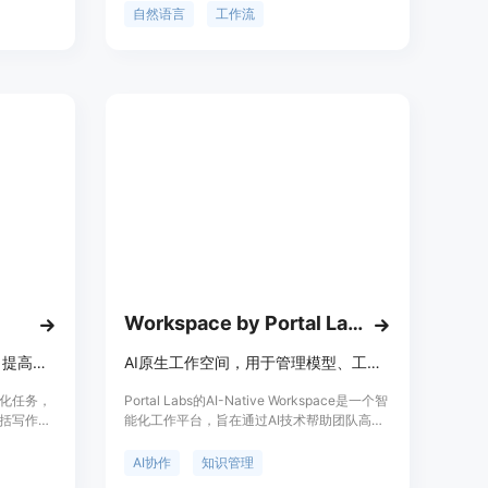
主要优点
工作。自动化运营、销售、支持等工作流程，
自然语言
工作流
言，数据
无需提交工单并等待工程师。灵活的软件集
景方面，
成，连接Slack、Gmail、Notion等SaaS工
发。价格
具。AI聚焦用户体验，通过聊天理解工作流的
te设备。
人际和微妙的性质，提供准确的自动化。无与
，帮助用
伦比的产品分析，持续改进自动化质量，提供
可视化的长时间运行自动化监控。[定价：免费
试用]
Workspace by Portal Labs
你的个人AI助手，自动化任务，提高工作效率
AI原生工作空间，用于管理模型、工作流和知识，提升团队协作效率。
自动化任务，
Portal Labs的AI-Native Workspace是一个智
括写作支
能化工作平台，旨在通过AI技术帮助团队高效
cer能够
管理模型、工作流和知识。它支持多种AI模
型，提供强大的自动化工作流功能，并通过知
AI协作
知识管理
识库、对话记忆等工具增强协作效率。该产品