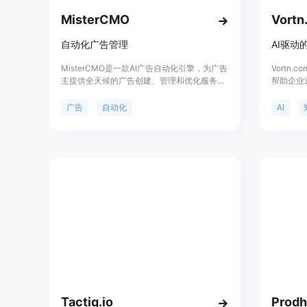
MisterCMO
Vortn
自动化广告管理
MisterCMO是一款AI广告自动化引擎，为广告
Vortn
主提供全天候的广告创建、管理和优化服务。
帮助企业
通过无需编码的集成系统，快速连接到广告平
务来提升
台。自动化创建广告素材，并通过AI技术定位
可扩展的
广告
自动化
AI
目标受众并生成多个广告变体。用户可根据需
化。产品
求定制自动化规则，或选择让MisterCMO AI
种工作流程
实时管理广告。帮助用户轻松提升广告效果。
多种定价
速成长企
本地部署
Tactiq.io
Prodh