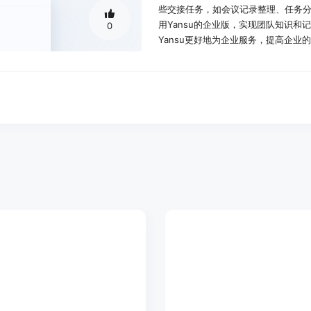
些交接任务，如会议记录整理、任务分
用Yansu的企业版，实现团队知识
0
Yansu更好地为企业服务，提高企业的
使用场景示例：
将Jira、Notion和Sheets的
监控不同供应商的AI使用费用，帮助
从会议记录中提取行动项并自动转换
产品特色：
将实际工作方式转化为知识、交接任务
用中的交流，把用户日常工作中的各
自动处理一些交接任务，并根据用户
无需提示主动行动：它不需要用户明
之前就采取行动，提前完成任务，大
不干扰用户工作：Yansu在后台安
会抢夺焦点，用户的应用程序保持原
存储本地保障隐私：用户的数据包括活
不会上传到服务器，只有在用户明确许可的