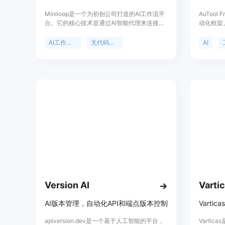
Miniloop是一个为初创公司打造的AI工作流平
AuTool
台。它的核心技术是通过AI智能代理来连接各
动化框架
种应用程序，实现工作流的自动化。其重要性
技术应用
在于帮助企业节省大量的时间和精力，提高工
务和构建
AI工作流自动化
无代码平台
AI
作效率。主要优点包括无需代码，用户只需用
AuToo
英语描述需求，Miniloop就能连接工具并执行
景，包括
工作流；支持多种AI模型，可根据任务灵活选
访问官方
择；采用代理式工作流，结合AI推理与自动执
行，能适应数据和需求的变化。产品背景是为
了解决初创公司在市场推广、销售和运营等方
面重复性工作的效率问题。关于价格，页面未
提及具体收费标准，推测可能提供免费试用后
付费的模式，定位是服务于初创公司的AI工作
流自动化解决方案。
Version AI
Varti
AI版本管理，自动化API和端点版本控制
apiversion.dev是一个基于人工智能的平台，
Varti