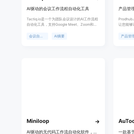
AI驱动的会议工作流程自动化工具
产品管
Tactiq.io是一个为团队会议设计的AI工作流程
Prodh
自动化工具，支持Google Meet、Zoom和
让您能够
Microsoft Teams等平台。它通过自动转录会
动化，预
议、提取关键信息、创建工作流程来节省时
您专注于
会议自动化
AI摘要
产品管
间，确保团队对齐，并提高会议的生产力。产
品背景信息显示，Tactiq.io旨在通过AI技术简
化会议后的手动任务，减少沟通失误，提升工
作效率。关于价格，Tactiq.io提供免费试用，
并有不同级别的付费计划以满足不同用户的需
求。
Miniloop
AuToo
AI驱动的无代码工作流自动化软件，可自动化营销、销售和运营工作流。
一款基于