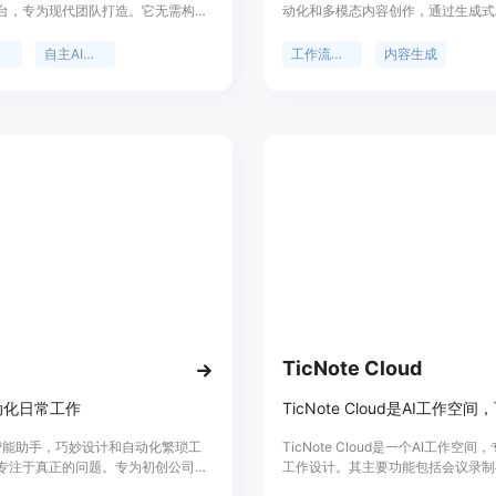
台，专为现代团队打造。它无需构建
动化和多模态内容创作，通过生成式A
维护脆弱的脚本，用户用自然语言描
本、图像和视频进行操作。其主要优
articas就能规划步骤、调用合适工
限AI画布、多智能体技术和智能内
化
自主AI同事
工作流自动化
内容生成
实际工作。该平台支持Gmail、
位于提升工作效率和创造多样内容。
Notion、Jira等20多种应用程序的集
要优点包括：无需编写代码，操作简
动处理重复性任务，节省时间；可跨
程序执行工作流。平台提供免费试
有50次免费运行机会，设置时间少于
TicNote Cloud
动化日常工作
rl智能助手，巧妙设计和自动化繁琐工
TicNote Cloud是一个AI工作空间
专注于真正的问题。专为初创公司和
工作设计。其主要功能包括会议录制
设计。
AI翻译、生成笔记和摘要等。重要