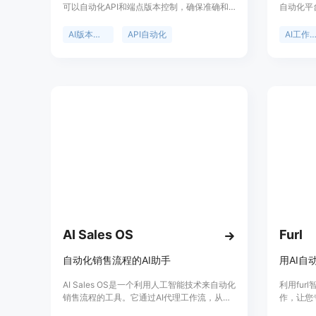
可以自动化API和端点版本控制，确保准确和
自动化平
标准化的版本号。它提供全面的版本历史记
流程图或
录、语义版本控制、日历版本控制、增量版本
述需求，V
AI版本管理
API自动化
AI工作流自动
控制等功能。同时，它还支持开发者反馈、沟
具并执行
通、更新监控、增强客户信心和提高开发效
Slack、
率。不同的定价计划适用于不同阶段的创业公
成。其主
司和企业。
单；能自
多个应用
用，每月
3分钟。
AI Sales OS
Furl
自动化销售流程的AI助手
用AI自
AI Sales OS是一个利用人工智能技术来自动化
利用fu
销售流程的工具。它通过AI代理工作流，从潜
作，让您
在客户生成到机会管理的每一步，帮助销售团
协作团队