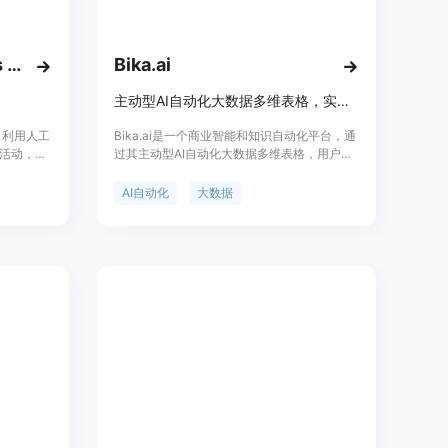
全和隐私。
自动选择最合适的AI模型，如Claude by Anthropic、
y Google等，以确保每个步骤的分析和执行都能达到最佳效果。
Altos AI - Autonomous Advertising
Bika.ai
主动型AI自动化大数据多维表格，实现销售、营销、项目任务AI化。
//yansu.app/），根据自己的操作系统（Mac、Windows、
，利用人工
Bika.ai是一个商业智能和知识自动化平台，通
活动，实
过其主动型AI自动化大数据多维表格，用户可
或登录已有账号。
专注于更
以实现销售自动化、营销自动化以及项目任务
工作操作，包括桌面操作和消息应用中的交流。
建、跟踪和
的AI化管理。该产品以其强大的数据处理能力
AI自动化
大数据
活动以提
和AI自动化功能，帮助用户提升工作效率，减
u会根据观察到的工作模式，自动生成知识、交接任务和自动化流
少重复性工作，并通过集成6000+应用，实现
无代码自动化和效率提升。Bika.ai支持自托管
择合适的套餐版本，享受更多的功能和服务。
部署，确保用户数据安全，并通过SOC2和
GDPR审核，适合个人和企业级项目使用。