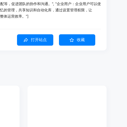
配等，促进团队的协作和沟通。", "企业用户：企业用户可以使
和记忆的管理，共享知识和自动化库，通过设置管理权限，让
整体运营效率。"]
更新整合为每日摘要，方便用户快速了解工作进展。
打开站点
收藏
用户合理控制成本。
为草稿工单，提高工作效率。
和自动化流程：Yansu通过观察用户在桌面的操作以及消息应
种行为和决策进行分析和整理，将其转化为结构化的知识，同时
的工作模式运行自动化流程，帮助用户节省时间和精力。
确提出需求，而是主动识别用户的工作需求，在用户还未意识到
大提高了工作的主动性和效率。
静运行，拥有自己的虚拟光标，不会与用户的光标产生冲突，也不
有状态，用户可以专注于自己的工作，不会受到干扰。
动观察、AI记忆、知识和自动化流程等都存储在本地设备上，
情况下才会进行数据共享，并且经过了SOC 2 Type II和