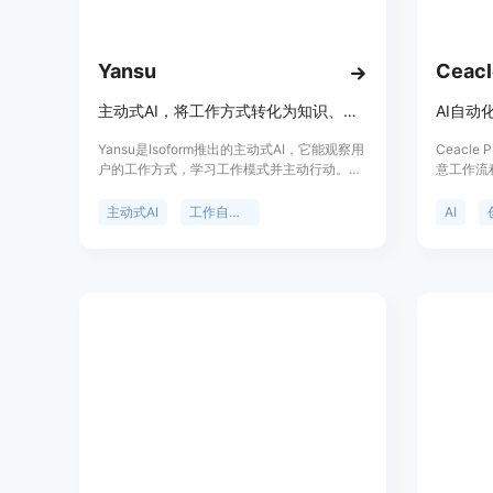
Yansu
Ceacl
主动式AI，将工作方式转化为知识、交接任务和自动化流程，无需主动提示。
AI自动
Yansu是Isoform推出的主动式AI，它能观察用
Ceacl
户的工作方式，学习工作模式并主动行动。主
意工作流
要优点在于无需用户提示，能自动将工作转化
师和创作
为知识、交接任务和自动化流程，还能在后台
不是在重
主动式AI
工作自动化
AI
安静运行，不干扰用户。产品背景是为提高用
Pipel
户工作效率而生。其定价简单透明，有免费
动化他们的
版、专业版、工作室版、最大值版和企业版，
务流程、
免费版可使用基本功能，企业版则提供定制服
容管理和
务。定位是帮助用户提升工作效率，让用户能
场景，如
更轻松地工作。
Ceacl