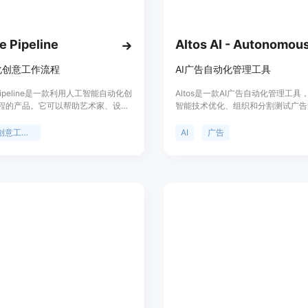
ISO 27001认证，确保用户数据的安
多模型自动选择：Yansu会根据不同的任务
GPT by OpenAI、Gemini b
e Pipeline
使用教程：
化创意工作流程
AI广告自动化管理工具
步骤1：访问Yansu官方网站（https:
e Pipeline是一款利用人工智能自动化创
Altos是一款AI广告自动化管理工具
Linux）下载相应的桌面客户端。
程的产品。它可以帮助艺术家、设计
智能技术优化、组织和分割测试广告
步骤2：安装并打开客户端，注册账号
者节省时间，让他们专注于创作，而
时交付优异的结果，节省时间，让您
步骤3：客户端会自动开始观察用户的
复的任务中浪费时间。通过
重要的事情。Altos可以通过自动创
创意工作流程
AI
广告
ine，用户可以快速创建工作流程，并自
管理广告来降低成本，持续优化广告
步骤4：用户正常进行工作，Yans
工作。Ceacle Pipeline具有简化任
升效果，节省您的时间。
程。
自动化工作流程、快速工具编辑、内
步骤5：用户可以根据自己的需求，选
团队管理等功能。它适用于各种创作
效果制作、产品模拟、内容编辑等。
e Pipeline的定价信息请查看官方网站。