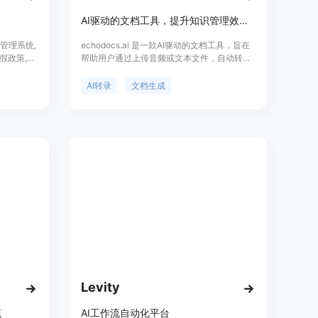
AI驱动的文档工具，提升知识管理效率。
假管理系统,
echodocs.ai 是一款AI驱动的文档工具，旨在
假政策,包
帮助用户通过上传音频或文本文件，自动转换
作,使企
成文档，从而简化文档化、知识管理和共享的
能申请审
过程。它通过高度精确的AI算法，提供上下文
AI转录
文档生成
功能,支持
感知的转录服务，支持多种文件格式和语言，
析功能洞察
同时提供文档模板和AI优化内容生成，以满足
的人力资源
不同用户的需求。产品在beta期间完全免费，
效简化复杂
注重用户数据隐私，不存储上传的音频文件或
生成的文档。
Levity
统
AI工作流自动化平台