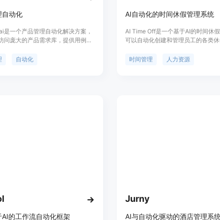
理自动化
AI自动化的时间休假管理系统
ub.ai是一个产品管理自动化解决方案，
AI Time Off是一个基于AI的时间休
访问庞大的产品需求库，提供用例自
可以自动化创建和管理员工的各类休
测和洞察力以节省时间和成本，并让
括无薪休假等,减少管理人员的行政工
战略和其他重要任务。
业更专注于核心业务。该系统具有智
理
自动化
时间管理
人力资源
批、休假时长追踪、休假提醒通知等
按部门或角色设置休假政策,数据分
企业休假趋势,灵活的API集成不同
系统。该产品针对中小企业,可以有
的人力资源管理,提高工作效率。
l
Jurny
AI的工作流自动化框架
AI与自动化驱动的酒店管理系