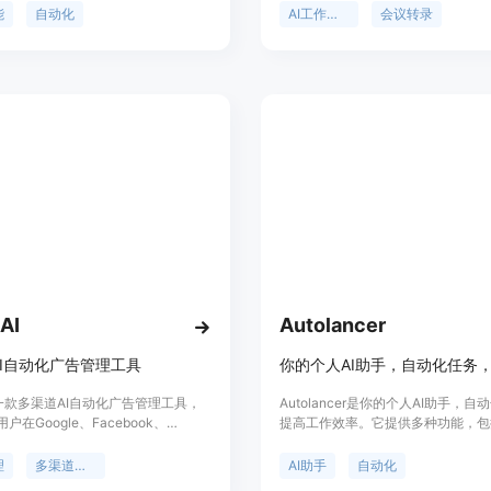
著提高工作效率，节省时间和精力。
能
自动化
AI工作空间
会议转录
有：无需会议机器人，支持120种语
加密，能进行批量内容创建。产品背
针对不同行业和团队的工作需求而开
上，提供免费试用，也可购买TicNo
定位是成为以会议为中心的工作空间
户自动完成任务。
AI
Autolancer
I自动化广告管理工具
是一款多渠道AI自动化广告管理工具，
Autolancer是你的个人AI助手，
户在Google、Facebook、
提高工作效率。它提供多种功能，包
n、TikTok、Instagram和Twitter等平
持、图片生成、歌词生成等。Autolan
运营广告，实现更好的效果。通过
帮助你简化工作流程，提高生产力。
理
多渠道广告
AI助手
自动化
，用户可以扩大覆盖范围，提升广告控