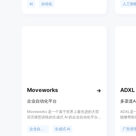
队提高效率和效果。该产品代表了现代销售技
AI
自动化
人工智
术的一个重要方向，通过自动化和个性化的销
售策略，帮助企业提升销售业绩。
Moveworks
ADXL 
企业自动化平台
多渠道A
Moveworks 是一个基于世界上最先进的大型
ADXL
语言模型训练的生成式 AI 的企业自动化平台，
能够帮助用
能够自动化工作流程。它适用于各个部门，提
LinkedI
供了自然语言的连接和沟通方式，帮助员工更
台上轻松
企业自动化
生成式 AI
广告管
高效地完成工作。
ADXL