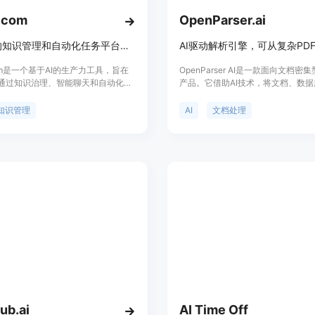
.com
OpenParser.ai
AI驱动的知识管理和自动化任务平台，助力企业提升效率和决策质量。
.com是一个基于AI的生产力工具，旨在
OpenParser AI是一款面向文档密
通过知识治理、智能聊天和自动化任
产品。它借助AI技术，将文档、数
工作效率和决策质量。它提供了一个
内容转化为可搜索的知识层。其重要
解决方案，能够随着企业的发展而进
显著提高团队处理文档的效率，减少
知识管理
AI
文档处理
具有高度的灵活性和精确性，支持多
作。主要优点包括：提供20种智能A
和团队协作模式。Vortn.com提供
需提示工程；答案有精确引用，确保
计划，包括免费的入门计划和适合快
可追溯；能跨多种文档和数据源进行
业的付费计划，以及针对隐私担忧的
析。产品背景是为满足文档处理量大
解决方案。
求而开发。价格方面，提供15天免
体付费模式未提及。产品定位是帮助
文档工作流程的自动化和智能化。
ub.ai
AI Time Off