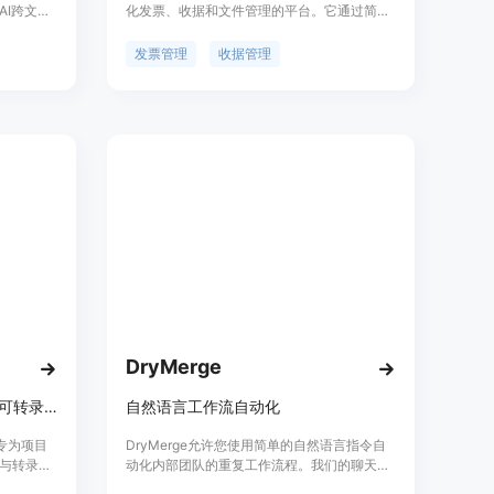
I跨文
化发票、收据和文件管理的平台。它通过简化
点包括无
发票和费用管理流程，节省时间、减少错误并
容生成。定
提高工作效率。Billover支持多种文件格式上
发票管理
收据管理
传，包括PDF、PNG、JPG等，并且能够自动
识别和提取关键信息，从而简化费用管理和提
高生产力。产品背景信息显示，Billover旨在
通过其AI驱动的OCR技术，为个人和企业提供
高效的发票和收据管理解决方案。
DryMerge
TicNote Cloud是AI工作空间，可转录会议、读取文件并自动完成工作。
自然语言工作流自动化
，专为项目
DryMerge允许您使用简单的自然语言指令自
与转录、
动化内部团队的重复工作流程。我们的聊天机
性在于能显
器人听取流程描述并自动处理实现，无需工程