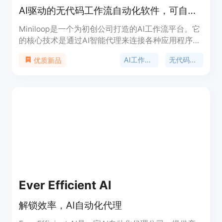
AI驱动的无代码工作流自动化软件，可自动化营销、销售和运营工作流。
Miniloop是一个为初创公司打造的AI工作流平台。它
的核心技术是通过AI智能代理来连接各种应用程序，
实现工作流的自动化。其重要性在于帮助企业节省大
AI工作流自动化
无代码平台
优质新品
量的时间和精力，提高工作效率。主要优点包括无需
代码，用户只需用英语描述需求，Miniloop就能连接
工具并执行工作流；支持多种AI模型，可根据任务灵
活选择；采用代理式工作流，结合AI推理与自动执
行，能适应数据和需求的变化。产品背景是为了解决
初创公司在市场推广、销售和运营等方面重复性工作
的效率问题。关于价格，页面未提及具体收费标准，
推测可能提供免费试用后付费的模式，定位是服务于
初创公司的AI工作流自动化解决方案。
Ever Efficient AI
解锁效率，AI自动化代理