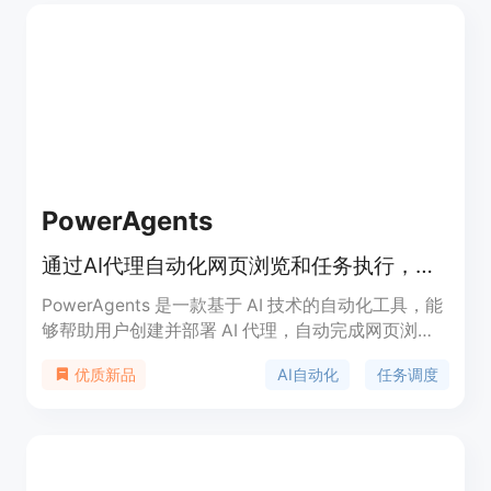
场上众多会议记录应用存在的不足而开发，旨在为用
户提供更高效、智能的会议管理解决方案。价格方
面，提供免费试用。定位是成为用户的AI个人助理，
助力工作更高效。
PowerAgents
通过AI代理自动化网页浏览和任务执行，提升工作效率。
PowerAgents 是一款基于 AI 技术的自动化工具，能
够帮助用户创建并部署 AI 代理，自动完成网页浏
览、数据提取、表单填写等重复性任务。其核心优势
AI自动化
任务调度
优质新品
在于强大的自动化能力、灵活的任务调度以及实时监
控功能，能够显著节省用户的时间和精力，尤其适合
需要频繁处理网页任务的专业人士和企业用户。该产
品提供多种付费计划，满足不同用户的需求。