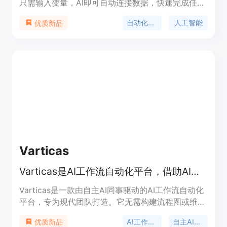
只需输入变量，AI即可自动连接数据，快速完成任
务。Salk AI支持多种任务类型，包括Offer letter
自动化任务
人工智能
优质新品
generation、Content Ideas、Sales Pitch、
Onboarding Steps、Blog writing等。Salk AI具有数
据隐私保护、多种LLMs支持、无需提示等优势，可
帮助企业提高工作效率，节省时间，减少错误。
Varticas
Varticas是AI工作流自动化平台，借助AI同事自动执行任务。
Varticas是一款由自主AI同事驱动的AI工作流自动化
平台，专为现代团队打造。它无需构建流程图或维护
脆弱的脚本，用户用自然语言描述需求，Varticas就
AI工作流自动化
自主AI同事
优质新品
能规划步骤、调用合适工具并执行实际工作。该平台