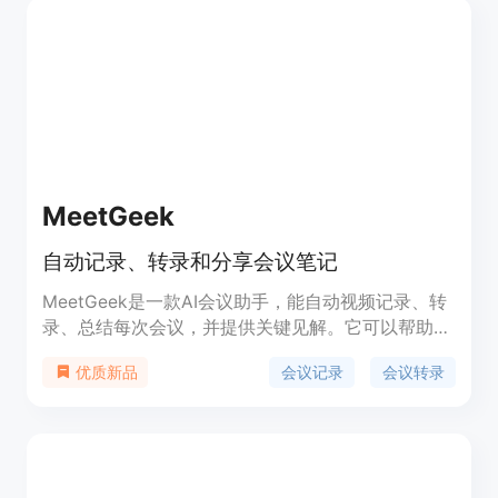
MeetGeek
自动记录、转录和分享会议笔记
MeetGeek是一款AI会议助手，能自动视频记录、转
录、总结每次会议，并提供关键见解。它可以帮助用
户更高效地管理会议，并轻松获取会议的重要信息。
会议记录
会议转录
优质新品
MeetGeek提供多种功能，包括视频录制、语音转文
字、会议摘要、关键见解提取等。MeetGeek的定价
根据用户需要选择不同的套餐，具体详情请访问官方
网站。