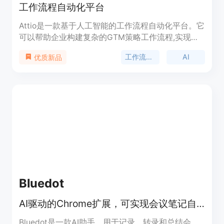
工作流程自动化平台
Attio是一款基于人工智能的工作流程自动化平台。它
可以帮助企业构建复杂的GTM策略工作流程,实现营
销、销售和客户成功等业务流程的自动化,从而提升
工作流程自动化
AI
优质新品
工作效率。该平台提供了易于使用的可视化编辑界
面,让用户可以通过拖放模块设计自动化流程;同时也
提供了强大的模块库,支持与CRM、邮件营销、即时
通讯等外部工具的集成。平台还利用人工智能技术,
实现了对非结构化数据的处理,可以自动执行一些以
前无法自动化的工作。Attio适用于需要优化业务流程
自动化的企业。
Bluedot
AI驱动的Chrome扩展，可实现会议笔记自动化
Bluedot是一款AI助手，用于记录、转录和总结会