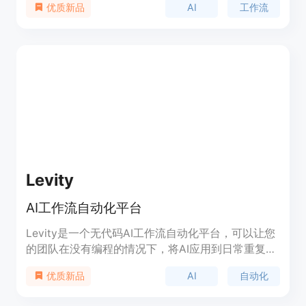
AI
工作流
优质新品
助手来提高工作效率。AuTool Framework简单易
用，适用于各种场景，包括AI助手、图像处理、文本
生成等。请访问官方网站了解更多信息。
Levity
AI工作流自动化平台
Levity是一个无代码AI工作流自动化平台，可以让您
的团队在没有编程的情况下，将AI应用到日常重复任
务中，提高工作效率。您可以使用Levity在文档、图
AI
自动化
优质新品
像或文本数据上训练自己的AI，以执行每天的任务。
Levity提供了多种功能，包括提取文本、分类文本、