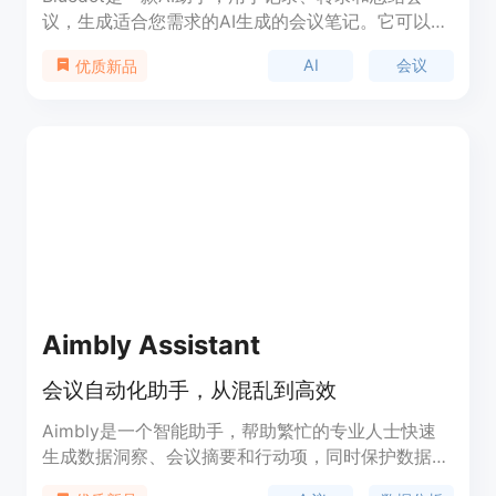
议，生成适合您需求的AI生成的会议笔记。它可以无
干扰地记录Google Meet会议，并根据您的使用情况
AI
会议
优质新品
生成AI会议笔记。您可以自动将会议笔记分享到
Slack、Notion或您喜欢的CRM工具中。Bluedot是
一款简单易用的会议记录工具，帮助您节省时间、提
高生产力。
Aimbly Assistant
会议自动化助手，从混乱到高效
Aimbly是一个智能助手，帮助繁忙的专业人士快速
生成数据洞察、会议摘要和行动项，同时保护数据的
安全和隐私。它可以自动生成洞察图表，提供会议摘