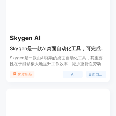
Skygen AI
Skygen是一款AI桌面自动化工具，可完成各类任务，提高工作效率。
Skygen是一款由AI驱动的桌面自动化工具，其重要
性在于能够极大地提升工作效率，减少重复性劳动。
主要优点包括：支持自然语言交互，无需特殊命令；
AI
桌面自动化
优质新品
拥有1000个连接器可连接各类应用；具备全透明操
作过程，用户可实时监控；能并行运行多个AI代理处
理多项任务。产品背景方面，它为企业和个人提供自
动化解决方案。价格方面，提供免费试用，正式使用
从9美元起。其定位是帮助用户自动化各种工作流
程，减少人力投入，提高生产力。