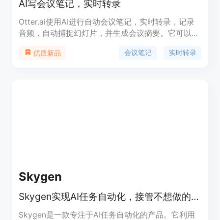
AI写会议笔记，实时转录
Otter.ai使用AI进行自动会议笔记，实时转录，记录
音频，自动捕捉幻灯片，并生成会议摘要。它可以与
Zoom、Microsoft Teams和Google Meet等平台集
会议笔记
实时转录
优质新品
成，实时转录会议内容，并生成自动化的会议笔记。
用户可以在Web、iOS或Android应用中实时跟进，
并与团队合作。此外，Otter还能自动捕捉并插入会
议中共享的幻灯片，方便用户回顾讨论内容。如果错
过了会议的任何部分，Otter还会实时生成摘要，供
用户方便回顾。价格根据不同用户类型有所不同。
Skygen
Skygen实现AI任务自动化，接管不想做的工作，比人类更快更好
Skygen是一款专注于AI任务自动化的产品。它利用