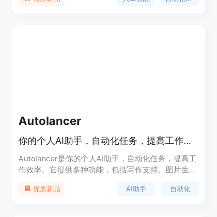
言处理等功能，帮助企业节省数据准备、模型设计和
测试的时间，提供即时的结果。通过使用DataSpark
AI，您可以轻松地自动化金融任务，并获得更好的商
业成果。
Autolancer
你的个人AI助手，自动化任务，提高工作效率
Autolancer是你的个人AI助手，自动化任务，提高工
作效率。它提供多种功能，包括写作支持、图片生
成、歌词生成等。Autolancer能够帮助你简化工作流
AI助手
自动化
优质新品
程，提高生产力。