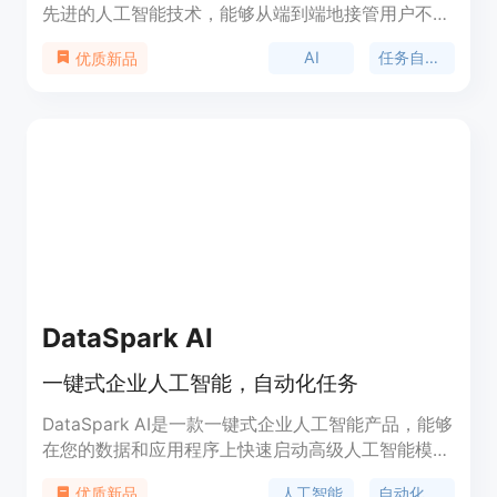
先进的人工智能技术，能够从端到端地接管用户不想
处理的工作，并且在效率和质量上超越人类。其重要
AI
任务自动化
优质新品
性在于帮助用户节省大量时间和精力，提高工作效
率。产品背景可能是为了满足现代社会对高效自动化
工作的需求而开发。价格方面，页面未提及，推测可
能有免费试用或付费模式。产品定位是为各类需要自
动化任务处理的用户提供解决方案。
DataSpark AI
一键式企业人工智能，自动化任务
DataSpark AI是一款一键式企业人工智能产品，能够
在您的数据和应用程序上快速启动高级人工智能模
型，实现自动化任务。它提供了分类、预测和自然语
人工智能
自动化任务
优质新品