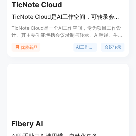
TicNote Cloud
TicNote Cloud是AI工作空间，可转录会议、读取文件并自动完成工作。
TicNote Cloud是一个AI工作空间，专为项目工作设
计。其主要功能包括会议录制与转录、AI翻译、生成
笔记和摘要等。重要性在于能显著提高工作效率，节
AI工作空间
会议转录
优质新品
省时间和精力。主要优点有：无需会议机器人，支持
120种语言，数据加密，能进行批量内容创建。产品
背景方面，针对不同行业和团队的工作需求而开发。
价格上，提供免费试用，也可购买TicNote设备。定
位是成为以会议为中心的工作空间，帮助用户自动完
成任务。
Fibery AI