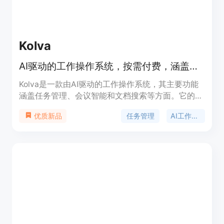
Kolva
AI驱动的工作操作系统，按需付费，涵盖会议、任务管理和文档搜索。
Kolva是一款由AI驱动的工作操作系统，其主要功能
涵盖任务管理、会议智能和文档搜索等方面。它的重
要性在于为用户提供了一种灵活、高效且经济的工作
任务管理
AI工作空间
优质新品
方式。产品优点显著，采用按需付费模式，无订阅
费、无锁定限制，用户只需为使用的功能付费，价格
透明。与其他同类产品相比，如Otter.ai、Fireflies和
Fathom，在相同使用时长下，Kolva的费用更低。它
可以直接在Chrome浏览器中使用，无需安装扩展程
序，操作便捷。