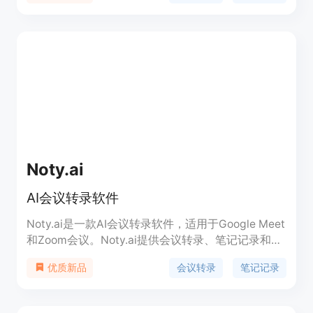
支持Gmail、Slack、Notion、Jira等20多种应用程
序的集成。其主要优点包括：无需编写代码，操作简
单；能自动处理重复性任务，节省时间；可跨多个应
用程序执行工作流。平台提供免费试用，每月有50
次免费运行机会，设置时间少于3分钟。
Noty.ai
AI会议转录软件
Noty.ai是一款AI会议转录软件，适用于Google Meet
和Zoom会议。Noty.ai提供会议转录、笔记记录和后
续草稿撰写功能，让用户能够更好地参与对话。
会议转录
笔记记录
优质新品