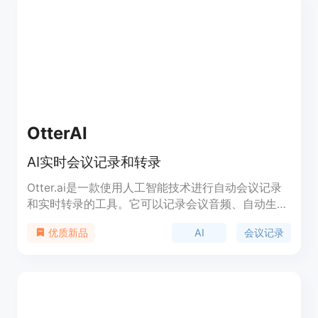
OtterAI
AI实时会议记录和转录
Otter.ai是一款使用人工智能技术进行自动会议记录
和实时转录的工具。它可以记录会议音频、自动生成
会议笔记、自动捕捉演示文稿，并生成会议摘要。通
AI
会议记录
优质新品
过与Google或Microsoft日历的连接，Otter还可以自
动加入和记录Zoom、Microsoft Teams和Google
Meet上的会议。它还提供实时的会议摘要，方便用
户随时回顾会议内容。无论是在商务会议、教育讲座
还是团队协作中，Otter.ai都能帮助用户更高效地记