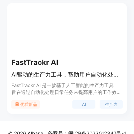
生成文本和文本摘要等。通过与5000多个应用程序
的集成，您可以轻松将Levity与您的工具堆栈连接起
来。
FastTrackr AI
AI驱动的生产力工具，帮助用户自动化处理会议、邮件、提醒等任务
FastTrackr AI 是一款基于人工智能的生产力工具，
旨在通过自动化处理日常任务来提高用户的工作效
率。它能够帮助用户管理会议、邮件、待办事项和提
AI
生产力
优质新品
醒等任务，节省时间和精力，让用户专注于更高价值
的工作。该产品支持多种语言，包括中文和英文，适
合不同地区的用户使用。FastTrackr AI 提供免费试
用，并根据用户需求提供不同价格的订阅套餐，满足
© 2026 AIbase
备案号：闽ICP备2023012347号-1
个人和企业用户的需求。