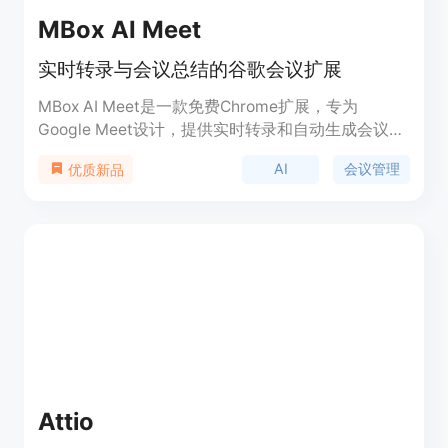
MBox AI Meet
实时转录与会议总结的谷歌会议扩展
MBox AI Meet是一款免费Chrome扩展，专为
Google Meet设计，提供实时转录和自动生成会议总
结的功能。它利用AI技术帮助用户在会议中专注于讨
AI
会议管理
优质新品
论，而无需担心记笔记。该工具通过实时转录捕捉会
议的每一个细节，并在会议结束后自动生成总结，确
保用户不会错过任何重要信息。MBox AI Meet的隐
私优先策略确保会议安全，不存储任何音频或视频内
容。此外，该扩展还计划在未来更新中增加更多AI功
能，如发言人识别、实时AI助手等。
Attio