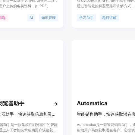
问答是一款基于 AI 的知识管理工具，
夸克App推出的AI学习助手基于自
用户上传的各类资料，如 PDF、
通过智能化的解题思路和讲解方式，
owerPoint 等，通过 AI 搜索技术快速
生自学效率和质量。采用夸克宝宝的
答案。该产品主要面向企业用户和知
进行题目讲解，提供“考点分析”“详解
精选
AI
知识管理
学习助手
题目讲解
，帮助他们高效管理和检索知识，提
案总结”等详细内容。并通过夸克网
率。其技术优势在于强大的 AI 搜索算
资料备份和使用，以及夸克扫描王提
种文件格式的支持，能够快速解析和
习内容。覆盖英语等学科的选择题、
上传的内容，提供准确的问答服务。
阅读题等常考题型，后续将加入数学
i 浏览器助手
Automatica
智能浏览器助手，快速获取信息和灵感。
智能销售助手，快速获取潜在
 浏览器助手是一款集成在浏览器中的智能
Automatica是一款智能销售助手，
通过人工智能技术帮助用户快速获取
帮助用户高效获取潜在客户。它提供