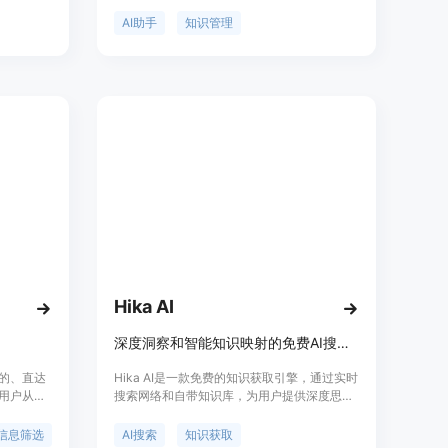
户准确筛选
能够回答你的所有问题。此外，myReach还提
已经知道
供了定价和定位等详细信息。
AI助手
知识管理
户，并且
可以自定
工作。快速
长。
Hika AI
深度洞察和智能知识映射的免费AI搜索引擎
众的、直达
Hika AI是一款免费的知识获取引擎，通过实时
助用户从海
搜索网络和自带知识库，为用户提供深度思考
提供直
的答案。它不仅提供文字信息，还通过图表分
重点、生
析直观展现概念间的关系，支持对段落进行深
信息筛选
AI搜索
知识获取