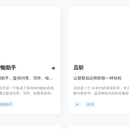
智能助手
且听
多功能AI助手，提供问答、写作、绘图等智能服务。
让获取知识和听歌一样轻松
助手是一个集成了多种AI功能的在线
且听是一个 AI 时代的语音听库，专
通过提供问答、写作、绘图等多种服
解分析好书，提供精彩内容的音频形
用户提高工作效率和创造力。该产品
户在轻松听书的同时激发思考，适合
的AI技术背景和用户友好的界面，为
者。
智能助手
AI
听书
了一个便捷的智能服务入口。价格方
智能助手提供免费试用，同时也提供
以解锁更多功能。