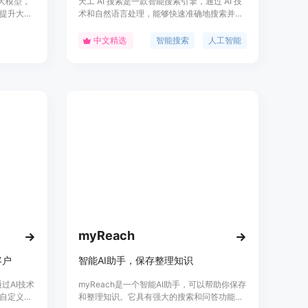
研大模型，
天工 AI 搜索是一款智能搜索引擎，通过 AI 技
提升大学
术和自然语言处理，能够快速准确地搜索并提
虚拟形象
供精准答案。它可以帮助用户在海量信息中快
步骤”“答
速找到需要的内容，提高工作效率和学习效
中文精选
智能搜索
人工智能
盘实现学习
果。天工 AI 搜索提供多种搜索功能，包括文本
取核心复
搜索、图片搜索、语音搜索等，并支持多语言
填空题、
搜索。它还具有智能推荐和个性化定制功能，
等学科。
根据用户的搜索历史和偏好，为用户提供个性
化的搜索结果和推荐内容。天工 AI 搜索致力于
成为用户工作和学习的好帮手。
myReach
客户
智能AI助手，保存整理知识
通过AI技术
myReach是一个智能AI助手，可以帮助你保存
自定义筛
和整理知识。它具有强大的搜索和问答功能，