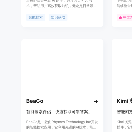
星辰心流是一款 AI 助手，通过强大的 AI 技
飞书知识
术，帮助用户高效获取知识，无论是日常娱乐
能够整合
生活百科还是专业学术论文知识，都能轻松解
Word、P
答。该产品的优点包括智能化搜索、快速解
提供精准
智能搜索
知识获取
中文
答、便捷获取知识等。定位于提升用户获取知
识工作者
识的效率。
升工作效
法和对多
理解用户
BeaGo
Kim
智能搜索伴侣，快速获取可靠答案。
BeaGo是一款由Rhymes Technology Inc开发
Kimi
的智能搜索应用，它利用先进的AI技术，能够
插件，它