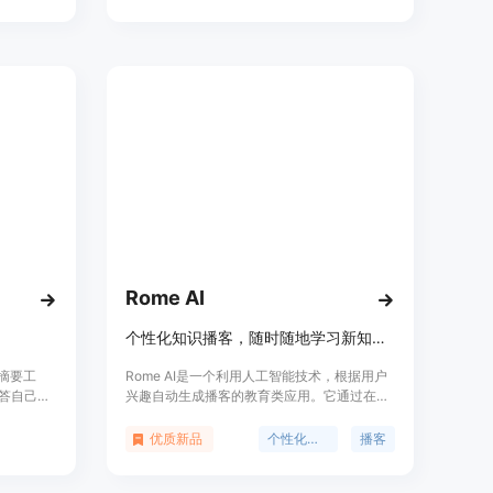
入解读，并提供关键点追问，以满足用户的搜
索习惯。Hika AI目前处于产品开发的早期阶
段，将在未来进行大量迭代。
Rome AI
个性化知识播客，随时随地学习新知识。
与摘要工
Rome AI是一个利用人工智能技术，根据用户
问答自己喜
兴趣自动生成播客的教育类应用。它通过在线
时，用户
研究，理解子话题，并制作用户可以随时随地
新的播客摘
收听的播客节目。该产品的主要优点在于能够
优质新品
个性化学习
播客
发现和理解
提供个性化的学习体验，帮助用户高效地获取
率。
信息。