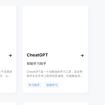
CheatGPT
智能学习助手
注于深度讲
CheatGPT是一个AI驱动的学习工具，旨在帮
式，让用
助学生在学术上取得优异成绩。它能够提供即
各类读
时问题解答、深入解释、考试辅助、英语翻
译、语法纠错等功能。利用GPT-4的强大能
学习助手
智能学习
力，为学习提供更智能的体验。