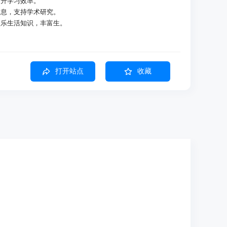
提升学习效率。
信息，支持学术研究。
娱乐生活知识，丰富生。
的搜索结果，节省用户时间。
打开站点
收藏
，帮助用户迅速获取所需知识。
术等领域满足用户多方面的需求。
态，让知识随心流动，提升学习体验。
单易用让用户轻获取知识。
n/
搜索按钮。
关料。