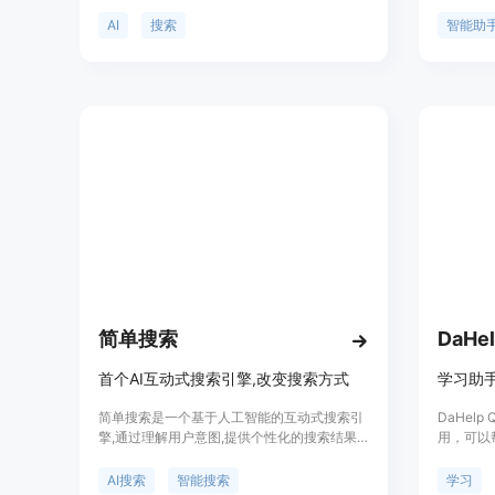
理解用户的需求，快速找到可靠和高质量的答
信息、提
案。无论是解决复杂问题还是追求好奇心，
于需要高
AI
搜索
智能助
BeaGo都能提供帮助。它通过AI生成的摘要快
强大的语
速提供清晰的答案，并且能够解读搜索内容中
摘要服务
的图片，以视觉化的方式提供信息。此外，
BeaGo还能学习用户的喜好，推荐新的话题，
激发灵感。
简单搜索
DaHel
首个AI互动式搜索引擎,改变搜索方式
学习助
简单搜索是一个基于人工智能的互动式搜索引
DaHel
擎,通过理解用户意图,提供个性化的搜索结果
用，可以
和推荐。简单搜索可以像聊天一样进行交互式
过录制和
搜索,同时拥有强大的语义理解能力,能够准确
高效地生
AI搜索
智能搜索
学习