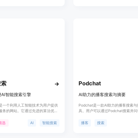
、视频、音频、PPT、文档、数学公
成大纲、思维导图并下载。
F和书籍。具有详细摘要生成、自动转
的信息处理功能。
搜索
Podchat
AI智能搜索引擎
AI助力的播客搜索与摘要
搜索是一个利用人工智能技术为用户提供
Podchat是一款AI助力的播客搜索
服务的网站。它通过先进的算法优化
具。用户可以通过Podchat搜索并
，帮助用户快速找到所需信息，提高
欢的播客内容，获取新鲜的见解。同
。Felo搜索的主要优点在于其智能化
还可以订阅Podchat，及时收到最
精选
AI
智能搜索
播客
搜索
验和对用户隐私的保护。
要。Podchat旨在帮助用户更好地
播客内容，提升学习和知识获取的效