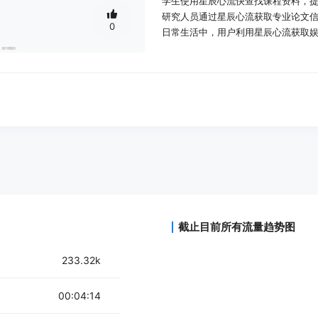
学生使用星辰心流快查找课程资料，
研究人员通过星辰心流获取专业论文
0
日常生活中，用户利用星辰心流获取
产品特色：
智能化搜索：通过 AI 技术提供精准
快速解答：即时回答用户提出的问题
知识获取：覆盖日常生活、娱乐、学
心流状态：帮助用户快速进入心流状
用户交互：提供友好的用户界面，简
使用教程：
访问星辰心流官方网站 https://iflow.c
在搜索框中输入问题或关键词，点击
截止目前所有流量趋势图
系统将通过 AI 技术快速给出答案或相
浏览搜索结果，点击查看详细内容。
233.32k
享受快速获取知识的便利体验。
00:04:14