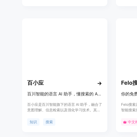
捕捉用户需求,大大提高搜索效率。
包括文章
式、PD
录和全面
百小应
Felo
百川智能的语言 AI 助手，懂搜索的 AI 助手。
你的免费
百小应是百川智能旗下的语言 AI 助手，融合了
Felo
意图理解、信息检索以及强化学习技术。其主
智能搜索
要优点包括深度理解用户意图、精准搜索信
搜索结果
息、智能生成文本内容。百小应定位为帮助用
搜索效率
知识
搜索
中文
户轻松获取知识和专业服务的智能助手。
的搜索体