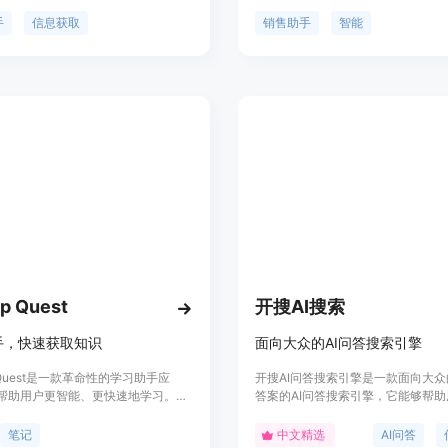
炼文章摘要、激发写作灵感。它适用
选功能和Google搜索结果，帮助用
效处理信息和创作内容的用户，具有
目标客户。无需繁琐的学习过程，您
手
信息获取
销售助手
智能
言处理能力，能够提供即时的查询和
如何使用它。您可以即时找到潜在客
。
支持与其他系统的无缝集成。用户还
义AI助手，让它们在您睡觉时为您
获取合格潜在客户，加速您的业务增
p Quest
开搜AI搜索
手，快速获取知识
面向大众的AI问答搜索引擎
p Quest是一款革命性的学习助手应
开搜AI问答搜索引擎是一款面向大
帮助用户更智能、更快速地学习。通
答案的AI问答搜索引擎，它能够帮
转录讲座、会议、图片等内容，轻松
量的文献资料中筛选出有用的信息，
成摘要和笔记。支持各种媒体格式，
接、精准的答案，并且能够自动总结
笔记
中文精选
AI问答