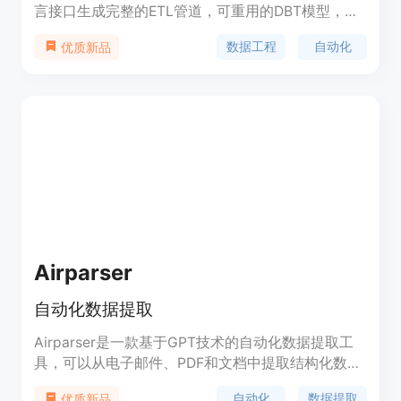
言接口生成完整的ETL管道，可重用的DBT模型，无
缝集成和高级协作工具。它可以大大提高数据工程团
数据工程
自动化
优质新品
队的效率和生产力。我们提供多种定价计划以适应各
种团队规模和需求。
Airparser
自动化数据提取
Airparser是一款基于GPT技术的自动化数据提取工
具，可以从电子邮件、PDF和文档中提取结构化数
据，并实时导出到任何应用程序。它具有OCR引擎，
自动化
数据提取
优质新品