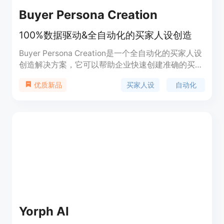
Buyer Persona Creation
100%数据驱动&全自动化的买家人设创造
Buyer Persona Creation是一个全自动化的买家人设
创造解决方案，它可以帮助企业快速创建准确的买家
人设，从而提高销售效率和业务规模。该解决方案可
买家人设
自动化
优质新品
以轻松地与您现有的CRM和销售工具集成，消除手动
数据输入错误，使您的团队可以专注于战略任务而不
是文书工作。它可以自动验证和验证每个条目的准确
性，并为您提供实时分析，以跟踪您的进展并优化您
的策略。该解决方案的优势包括轻松扩展，24/7可用
性和数据安全合规性等。
Yorph AI