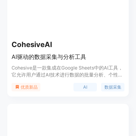
CohesiveAI
AI驱动的数据采集与分析工具
Cohesive是一款集成在Google Sheets中的AI工具，
它允许用户通过AI技术进行数据的批量分析、个性化
生成以及网页抓取，特别适用于需要大规模数据采集
AI
数据采集
优质新品
和分析的商业场景。它支持在Google Sheets内直接
进行操作，无需学习新平台，简化了数据导入和导出
的流程。Cohesive还提供了与ZeroBounce的集成，
帮助用户找到或验证电子邮件地址。