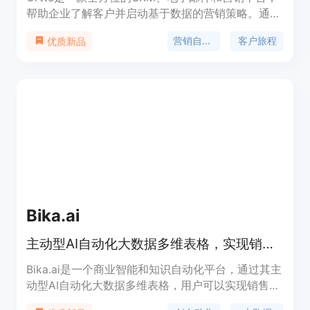
帮助企业了解客户并启动基于数据的营销策略。通过
连接所有数据并构建强大的细分，Ortto帮助您找到
营销自动化
客户旅程
优质新品
合适的受众。利用定制的多渠道旅程和自动化功能，
与受众进行互动并自动执行重复性操作。通过构建报
告来了解用户行为和归因，跟踪注册等关键指标。
Ortto帮助您将客户数据、消息和分析集中在一个平
台上。
Bika.ai
主动型AI自动化大数据多维表格，实现销售、营销、项目任务AI化。
Bika.ai是一个商业智能和知识自动化平台，通过其主
动型AI自动化大数据多维表格，用户可以实现销售自
动化、营销自动化以及项目任务的AI化管理。该产品