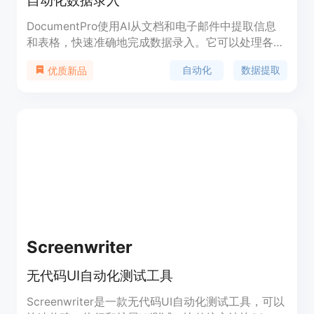
自动化数据录入
DocumentPro使用AI从文档和电子邮件中提取信息
和表格，快速准确地完成数据录入。它可以处理各种
标准的商业文档，无需任何设置，节省时间和精力。
自动化
数据提取
优质新品
支持各类文档类型，包括发票、采购订单、收据、提
货单、身份证等。通过智能OCR和GPT技术，
DocumentPro能够自动提取数据字段和表格，并支
持导出为Excel或JSON格式。无需培训即可使用，还
可以处理自定义文档（即将推出）。
Screenwriter
无代码UI自动化测试工具
Screenwriter是一款无代码UI自动化测试工具，可以