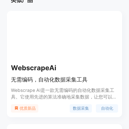
类似产品
WebscrapeAi
无需编码，自动化数据采集工具
Webscrape AI是一款无需编码的自动化数据采集工
具。它使用先进的算法准确地采集数据，让您可以放
心使用结果。您只需输入网址和要采集的内容，我们
数据采集
自动化
优质新品
的AI采集器将完成剩下的工作。您可以定制您的数据
采集偏好，以适应您的需求。Webscrape AI适用于
各种规模的企业，既实惠又高效。通过使用我们的工