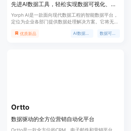
先进AI数据工具，轻松实现数据可视化、转换和工作流自动化
Yorph AI是一款面向现代数据工程的智能数据平台，
定位为企业各部门提供数据处理解决方案。它将无代
码的便捷性与代码优先工具的控制和可扩展性相结
AI数据工具
数据可视化
优质新品
合，让不同角色的人员都能轻松处理数据。其重要性
在于打破了数据处理的技术壁垒，使业务团队能够自
主完成数据工作。产品优点包括提高效率和数据可靠
性、获得竞争优势、降低成本。价格方面，提供透明
的定价计划，支持免费试用。
Ortto
数据驱动的全方位营销自动化平台
Ortto是一款全方位的CRM、电子邮件和营销平台，