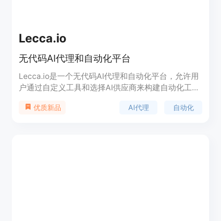
Lecca.io
无代码AI代理和自动化平台
Lecca.io是一个无代码AI代理和自动化平台，允许用
户通过自定义工具和选择AI供应商来构建自动化工作
流程。它提供了模块化的设计，支持人类监督以确保
AI代理
自动化
优质新品
质量和合规性，并提供源代码，使得用户可以在自己
的基础设施上托管并定制Lecca.io。该平台通过集成
多种应用程序和AI技术，帮助用户提高工作效率，特
别是在销售、支持、社交媒体和开发等领域。
Lecca.io提供了不同的定价方案，从免费到专业和团
队版，以满足不同规模用户的需求。