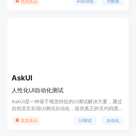
AI自动化
大数据
优质新品
以其强大的数据处理能力和AI自动化功能，帮助用户
提升工作效率，减少重复性工作，并通过集成
6000+应用，实现无代码自动化和效率提升。Bika.ai
支持自托管部署，确保用户数据安全，并通过SOC2
和GDPR审核，适合个人和企业级项目使用。
AskUI
人性化UI自动化测试
AskUI是一种基于视觉特征的UI测试解决方案，通过
自然语言实现UI测试自动化，提供真正的无代码黑盒
测试。它可以帮助用户自动化UI测试，并提供可靠的
UI测试
自动化
优质新品
测试结果和报告。AskUI支持多种功能和场景，可应
用于各种类型的网站和应用程序。