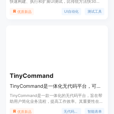
快速构建、执行和扩展UI测试，比传统方法快30
倍，无代码编写，无故障。用户只需用简单的英语描
UI自动化
测试工具
优质新品
述用户流程，Screenwriter将为您完成剩下的工作。
您可以在5分钟内创建第一个测试，并在
Screenwriter应用程序中查看每次测试运行的结果。
Screenwriter能够存储和运行所有测试，无需访问您
的代码库。与其他UI自动化测试工具相比，
Screenwriter的AI能够适应您的应用程序，并只显示
真实的问题。您可以通过在应用程序中查看执行回放
来调试Screenwriter测试。目前支持GitHub Actions
和CircleCI，更多支持即将推出。请加入等待列表，
我们将在准备好为您提供服务时与您联系！
TinyCommand
TinyCommand是一体化无代码平台，可构建表单、自动化任务和管理数据。
TinyCommand是一款一体化的无代码平台，旨在帮
助用户简化业务流程，提高工作效率。其重要性在
于，它让非技术人员也能轻松构建智能表单、自动化
无代码平台
智能表单
优质新品
任务和管理数据，无需编写代码或在多个工具间切