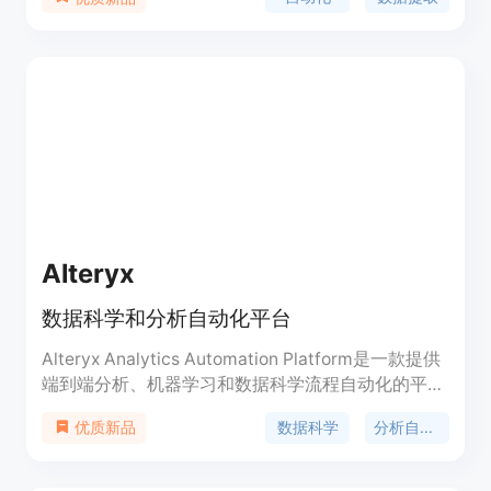
可以轻松从扫描的文档、图像和手写笔记中提取数
据。用户可以通过API或自动化平台导入文档，然后
使用Airparser的AI和GPT技术进行高效的数据提
取。Airparser可以将解析的数据发送到Webhooks，
并支持Excel、CSV或JSON格式的导出，可以与
Zapier和Make等6000多个应用程序进行无缝集成。
Alteryx
数据科学和分析自动化平台
Alteryx Analytics Automation Platform是一款提供
端到端分析、机器学习和数据科学流程自动化的平
台，加速数字化转型。
数据科学
分析自动化
优质新品