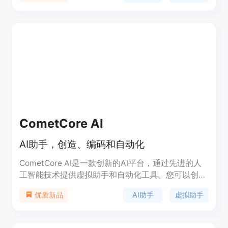
换。产品的主要优点包括一体化功能、操作简单、节
省时间和成本等。产品背景信息暂未提及，价格信息
也未明确给出。该产品的定位是为企业和个人提供一
站式的业务解决方案，适用于各种规模的组织。
CometCore AI
AI助手，创造、编码和自动化
CometCore AI是一款创新的AI平台，通过先进的人
工智能技术提供虚拟助手和自动化工具。您可以创建
虚拟助手、自动化任务，并探索多媒体、编码等领域
AI助手
虚拟助手
优质新品
的各种AI工具。加入自动化的未来，释放您的全部潜
力！