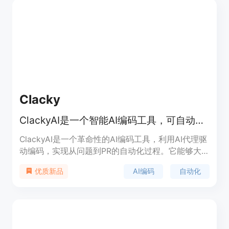
Clacky
ClackyAI是一个智能AI编码工具，可自动从问题到PR，提供10倍更快的编码和PR自动化。
ClackyAI是一个革命性的AI编码工具，利用AI代理驱
动编码，实现从问题到PR的自动化过程。它能够大
幅提高开发效率，确保代码质量，并最小化人工干
AI编码
自动化
优质新品
预。产品定位为提升开发团队的生产力和效率，提供
卓越的协作体验。