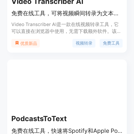
Video Transcriber AI
免费在线工具，可将视频瞬间转录为文本，支持多格式多语言。
Video Transcriber AI是一款在线视频转录工具，它
可以直接在浏览器中使用，无需下载额外软件。该产
品的重要性在于为用户提供了便捷、高效的视频转录
视频转录
免费工具
优质新品
解决方案，节省了人力和时间成本。主要优点包括快
速转录、支持多种视频格式、具备说话人识别功能、
有多种转录精度模式、支持多语言、免费且无需注
册。产品背景是为了满足不同用户在学习、工作、内
容创作等场景下对视频转录的需求。它的价格定位为
完全免费，适合各类需要处理视频文字内容的人群。
PodcastsToText
免费在线工具，快速将Spotify和Apple Podcasts转成文本等格式。