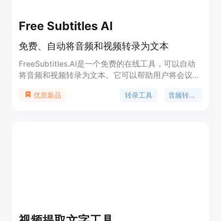
Free Subtitles AI
免费、自动将音频和视频转录为文本
FreeSubtitles.AI是一个免费的在线工具，可以自动
将音频和视频转录为文本。它可以帮助用户将会议录
音、访谈、演讲等各种类型的音频和视频文件快速转
转录工具
音频转文本
优质新品
换成可编辑和搜索的文本。该工具提供免费的自动翻
译功能，可以将转录的文本自动翻译成多种语言。用
户可以直接在网页上上传音频或视频文件，或者将文
件拖放到页面上进行转录。FreeSubtitles.AI还提供
了付费版本，该版本可以保存用户的转录历史，并提
供更多高级功能。
视频提取文字工具