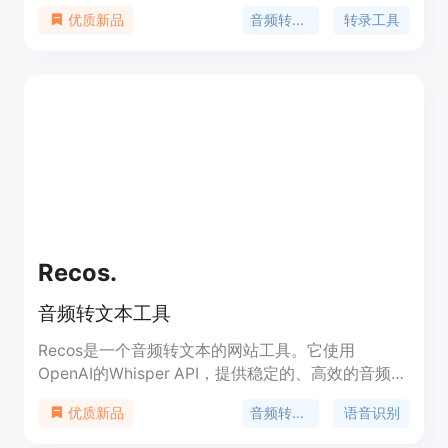
能够准确地将语音转换为文字，并提供简单的编辑功
音频转文本
转录工具
优质新品
能，以便您对转录进行审查和修改。您还可以将转录
导出为PDF或SRT文件。TranscribeAudio支持自动
识别说话者，并提供即将推出的功能，如生成摘要和
行动项，以及识别关键词。我们提供简单的定价和慷
慨的免费使用额度，您可以使用90分钟的免费转录
时间，无需信用卡即可开始使用。如果您需要更多时
间，可以按需购买转录分钟数，或选择订阅计划。我
们承诺保护您的音频文件安全，并且不会将您的文件
用于其他用途。
Recos.
音频转文本工具
Recos是一个音频转文本的网站工具。它使用
OpenAI的Whisper API，提供稳定的、高效的音频转
文本服务。支持多种常见音频格式，保证用户的隐私
音频转文本
语音识别
优质新品
安全。用户可以使用自己的OpenAI API密钥，也可
以登录使用积分。每个积分可以转换一分钟的音频。