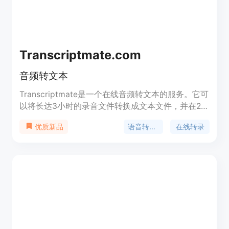
Transcriptmate.com
音频转文本
Transcriptmate是一个在线音频转文本的服务。它可
以将长达3小时的录音文件转换成文本文件，并在2小
时内通过电子邮件发送给您。转换结果可以以csv、
语音转文本
在线转录
优质新品
srt、txt等多种格式保存。Transcriptmate支持多种
语言，无需订阅或承诺，安全支付。推荐的价格为6
美元/文件。