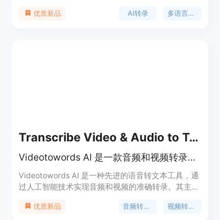
本。它支持120种语言，为各类用户提供了高效的内
AI转录
多语言支持
优质新品
容处理方案。产品背景在于满足人们对于快速、准确
转录音视频的需求，减少人工转录的时间和精力。其
主要优点包括高精度转录、支持多语言、具备AI摘要
功能等。价格为免费，定位是为创作者、研究人员和
专业人士等提供便捷的音视频转录服务。
Transcribe Video & Audio to Text Free Online
Videotowords AI 是一款音频和视频转录工具，支持98种以上的语言转录，提供99.9%的准确率。
Videotowords AI 是一种先进的语音转文本工具，通
过人工智能技术实现音频和视频的准确转录。其主要
优点包括超高准确率、支持多种语言、快速转录速度
音频转文本
视频转文本
优质新品
和安全可靠。定位于为用户提供快速、高效、准确的