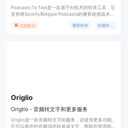
Podcasts To Text是一款基于AI技术的转录工具，它
支持将Spotify和Apple Podcasts的播客链接或本地
音频文件转录为文本、SRT、VTT或JSON格式。其
播客转录
音频转文本
优质新品
重要性在于为用户提供了便捷、准确的音频转录服
务。主要优点包括：AI驱动，转录速度快；能自动识
别说话者；支持多种输出格式；处理安全且会删除音
频文件；多平台适用。该产品面向播客创作者、学
生、研究人员等，有免费、专业和高级三种套餐可供
选择，免费套餐每月有30分钟转录时长且仅支持TXT
格式，专业套餐每月9.99美元有20小时转录时长，
高级套餐每月29.99美元有100小时转录时长。
Origlio
Origlio - 音频转文字和更多服务
Origlio是一款音频转文字的服务，还提供更多功能。
它可以将您的音频消息转录成文字，帮助您管理和整