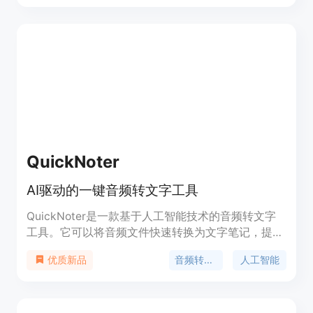
QuickNoter
AI驱动的一键音频转文字工具
QuickNoter是一款基于人工智能技术的音频转文字
工具。它可以将音频文件快速转换为文字笔记，提高
工作效率和学习效果。QuickNoter具有智能识别和
音频转文字
人工智能
优质新品
转写功能，支持多种常见音频格式，包括MP3、
WAV等。用户只需上传音频文件，点击一键转换，即
可得到准确的文字笔记。同时，QuickNoter还支持
自定义编辑和标注功能，方便用户对转写结果进行修