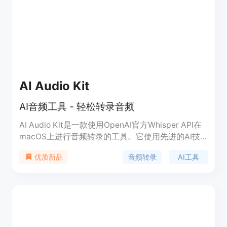
AI Audio Kit
AI音频工具 - 轻松转录音频
AI Audio Kit是一款使用OpenAI官方Whisper API在
macOS上进行音频转录的工具。它使用先进的AI技
术来实现精确转录，无需繁琐的上传步骤，同时支持
音频转录
AI工具
优质新品
长文本摘要功能。AI Audio Kit以9美元的价格提供，
旨在节省用户的时间和精力。