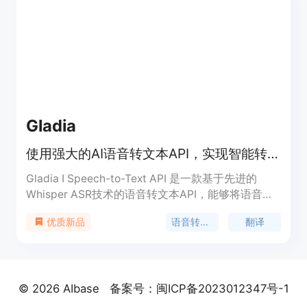
支持多种导出格式。该产品适用于学习、会议记录、
内容创作等场景，能大大提高用户的工作和学习效
率。
Gladia
使用强大的AI语音转文本API，实现智能转录和翻译
Gladia I Speech-to-Text API 是一款基于先进的
Whisper ASR技术的语音转文本API，能够将语音内
容转录成文本，并提供翻译和音频智能分析的增值功
语音转文本
翻译
优质新品
能。它可用于虚拟会议、工作协作、内容制作和呼叫
中心等多个场景。该API具有出色的转录准确性和可
靠性，同时提供多语种翻译和音频智能分析功能，帮
助用户更高效地处理语音内容。定价灵活透明，支持
© 2026 AIbase
备案号：闽ICP备2023012347号-1
开发者根据需求选择适合的套餐。Gladia I Speech-
to-Text API致力于为开发者提供强大的语音处理能