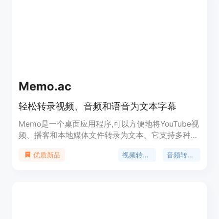
改和补充。QuickNoter提供免费试用和付费订阅两
种服务，让用户根据个人需求选择合适的方案。
Memo.ac
轻松转录视频、音频和语音为文本字幕
Memo是一个桌面应用程序,可以方便地将YouTube视
频、播客和本地媒体文件转录为文本。它支持多种语
言的转录和翻译,可以在转录的同时实时生成字幕和
视频转字幕
音频转文字
优质新品
浮动注释,并可以轻松导出为SRT字幕、Markdown和
Notion笔记等格式。Memo使用前沿的AI技术,可以进
行语音识别和翻译,提供精准的转录。它支持
Windows和MacOS,使用简单,数据处理在本地完成,
可以离线使用,保证内容安全隐私。