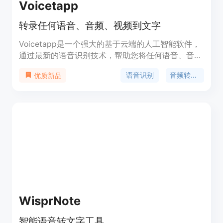
Voicetapp
转录任何语音、音频、视频到文字
Voicetapp是一个强大的基于云端的人工智能软件，
通过最新的语音识别技术，帮助您将任何语音、音频
和视频自动转换为文字。具备高达99%的准确度。支
语音识别
音频转文字
优质新品
持170种语言和方言。具备演讲者识别、实时转录、
多种音频输入格式等功能。提供不同的定价计划。
WisprNote
智能语音转文字工具