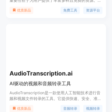
重要性在于为用户提供了丰富多样且免费的资源。主
要优点是免费使用，能帮助用户节省成本，同时提供
免费工具
资源平台
优质新品
个性化推荐，满足不同用户的需求。该平台定位为一
站式的免费资源获取平台，为有各种学习、创造和建
设梦想的用户提供服务，无需支付任何费用。
AudioTranscription.ai
AI驱动的视频和音频转录工具
AudioTranscription是一款使用人工智能技术进行音
频和视频文件转录的工具。它提供快速、安全、准确
的转录服务。用户可以通过上传文件或输入音频链接
音频转录
视频转录
优质新品
来进行转录。该产品的优势在于转录速度快、准确度