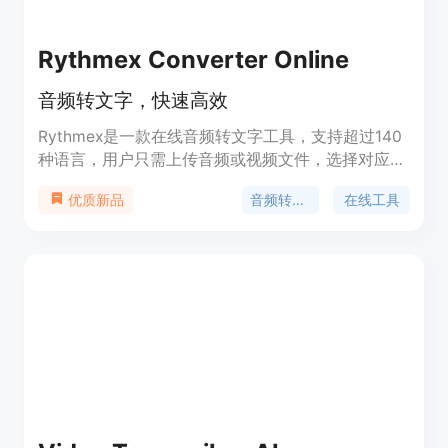
Rythmex Converter Online
音频转文字，快速高效
Rythmex是一款在线音频转文字工具，支持超过140
种语言，用户只需上传音频或视频文件，选择对应的
语言，即可在60秒内开始编辑并下载转换后的文
音频转文字
在线工具
优质新品
本。该产品功能强大，优势在于快速、准确地将音频
转换为文字，定价灵活，定位于商业用户和教育用
户。