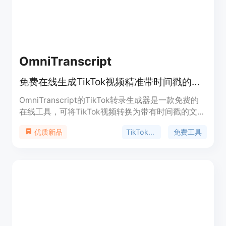
OmniTranscript
免费在线生成TikTok视频精准带时间戳的文字转录，无需注册，不限使用次数。
OmniTranscript的TikTok转录生成器是一款免费的
在线工具，可将TikTok视频转换为带有时间戳的文
本。其重要性在于方便用户对视频内容进行编辑、创
TikTok转录
免费工具
优质新品
建字幕和引用等操作。主要优点包括无需注册、不限
使用次数、处理速度快、转录精度高、保护隐私（不
存储视频内容）、支持多格式导出。该产品面向创作
者、营销人员和研究人员等，致力于为他们提供便
捷、高效的视频文本转录服务，且完全免费。