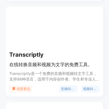
音频和视频转录服务。
Transcriptly
在线转换音频和视频为文字的免费工具。
Transcriptly是一个免费的音频和视频转文字工具，
支持98种语言，适用于内容创作者、学生和专业人
士。其主要优点在于快速、准确转录视频内容，提供
音频转文字
视频转文字
优质新品
多种输出格式和支持多语言。