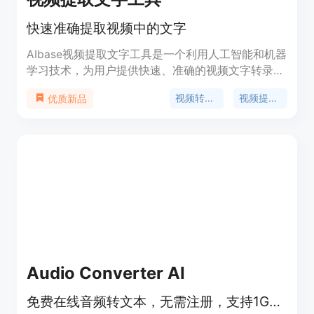
快速准确提取视频中的文字
AIbase视频提取文字工具是一个利用人工智能和机器
学习技术，为用户提供快速、准确的视频文字转录服
务。它优化了文字排版，使得转录内容易于理解且忠
视频转文字
视频提取文案
优质新品
实于原视频。作为一项基础服务，该工具完全免费，
无需安装、下载或付费订阅，极大地方便了创意人员
的视频内容处理工作。
Audio Converter AI
免费在线音频转文本，无需注册，支持1GB文件，高精度多语言