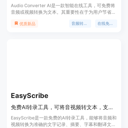
Audio Converter AI是一款智能在线工具，可免费将
音频或视频转换为文本。其重要性在于为用户节省大
量时间和精力，提高工作和学习效率。主要优点包括
音频转文本
在线免费工具
优质新品
高精度转录、支持多语言、能处理大文件、具备说话
人识别功能等。产品背景是满足人们对音频内容高效
处理和利用的需求。该产品免费使用，定位为面向学
生、研究人员、商务人士、内容创作者、语言学习者
和教育工作者等广泛用户群体的实用工具。
EasyScribe
免费AI转录工具，可将音视频转文本，支持多语言及免费AI摘要
EasyScribe是一款免费的AI转录工具，能够将音频和
视频转换为准确的文字记录、摘要、字幕和翻译文