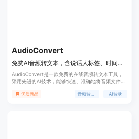
AudioConvert
免费AI音频转文本，含说话人标签、时间戳，支持TXT/DOCX/SRT导出
AudioConvert是一款免费的在线音频转文本工具，
采用先进的AI技术，能够快速、准确地将音频文件转
换为文本。其重要性在于提高了信息处理的效率，节
音频转文本
AI转录
优质新品
省了人工转录的时间和精力。主要优点包括高精度的
转录、支持多说话人识别、多种导出格式、精确的时
间戳等。产品背景是为了满足用户对于高效音频转录
的需求，目前完全免费，定位为面向广大用户的生产
力工具。