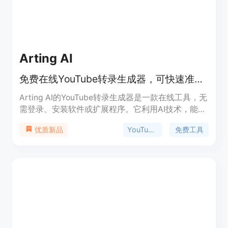
Arting AI
免费在线YouTube转录生成器，可快速准确将视频转化为文本
Arting AI的YouTube转录生成器是一款在线工具，无
需登录、安装软件或扩展程序。它利用AI技术，能理
解视频上下文，快速准确地将YouTube视频转化为结
YouTube转录
免费工具
优质新品
构化、可搜索的文本。产品免费使用，适合学生、研
究人员、内容创作者等，可用于学习、研究、内容创
作等场景，提高工作和学习效率。