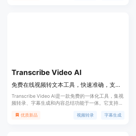
高，并且能够处理非母语口音。它还能够识别并标点
符号，包括在句子中间改变思路的省略号。
AudioTranscription.ai比其他工具更快速地生成转
录，并且表现更好。定价方面，用户可以免费获得
100分钟的转录服务。
Transcribe Video AI
免费在线视频转文本工具，快速准确，支持多格式多语言，还能生成字幕和总结。
Transcribe Video AI是一款免费的一体化工具，集视
频转录、字幕生成和内容总结功能于一体。它支持多
种视频文件格式、YouTube链接及其他社交媒体平台
视频转录
字幕生成
优质新品
的视频链接，可识别超过100种语言。产品的主要优
点在于使用完全免费，无需注册登录，处理速度快，
能在数分钟内完成转录，且准确率高达98.64%，还