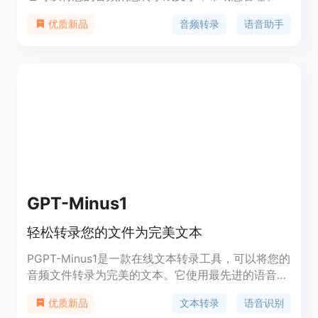
理语音消息。您可以将音频转发给Origlio，几秒钟后
音频转录
语音助手
优质新品
即可获得转录结果。除了音频转录，Origlio还提供丰
富的响应功能，帮助您更好地完成日常工作。
GPT-Minus1
轻松转录您的文件为完美文本
PGPT-Minus1是一款在线文本转录工具，可以将您的
音频文件转录为完美的文本。它使用最先进的语音识
别技术，支持多种语言和文件格式。GPT-Minus1的
文本转录
语音识别
优质新品
优势在于准确性高、速度快、易于使用。