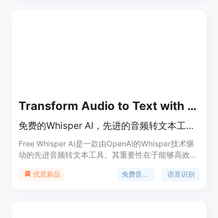
Transform Audio to Text with FREE Advanced Whisper AI
免费的Whisper AI，先进的音频转文本工具，支持100+语言，永久免费。
Free Whisper AI是一款由OpenAI的Whisper技术驱
动的先进音频转文本工具。其重要性在于能够高效、
准确地将语音内容转化为文本，为用户节省大量时间
免费音频转文本
语音识别
优质新品
和精力。主要优点包括：具备99%的准确率，支持
100多种语言，实时处理能力强，且完全免费，无隐
藏费用和使用限制。该产品定位广泛，适用于内容创
作者、企业、教育、法律、医疗、媒体等多个领域。