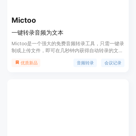
Mictoo
一键转录音频为文本
Mictoo是一个强大的免费音频转录工具，只需一键录
制或上传文件，即可在几秒钟内获得自动转录的文
本。同时，Mictoo还提供了收集、存储和组织音频资
音频转录
会议记录
优质新品
源的功能。您可以轻松编辑和整理转录内容，使其更
加结构化和易读。此外，Mictoo还支持将会议音频转
录为文本，并利用OpenAI GPT-3生成会议摘要和行
动项，让您在会议中更专注于灵感而不是记笔记。