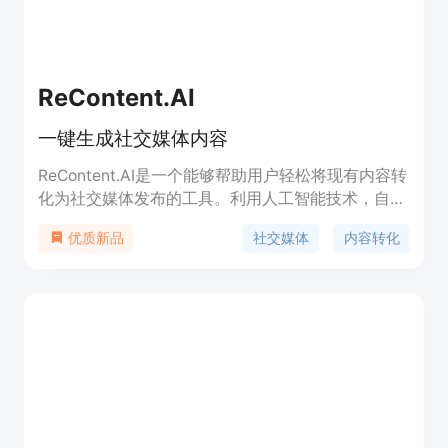
ReContent.AI
一键生成社交媒体内容
ReContent.AI是一个能够帮助用户轻松将现有内容转
化为社交媒体发布的工具。利用人工智能技术，自动
生成适合Twitter和LinkedIn平台的帖子。无需费时
社交媒体
内容转化
优质新品
费力，让您的信息更好地传达给目标受众。快速试用
免费版或选择付费计划。