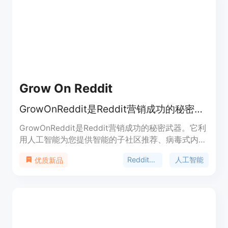
说,copydone是一个非常实用的营销内容生成工具,为
用户提供强大的创作支持。
Grow On Reddit
GrowOnReddit是Reddit营销成功的秘密武器，利用人工智能生成内容和分析工具，快速扩展品牌。
GrowOnReddit是Reddit营销成功的秘密武器。它利
用人工智能为您提供智能的子社区推荐、病毒式内容
创意和实时分析，专门设计用于Reddit独特的社区文
Reddit营销
人工智能
优质新品
化，帮助您快速扩展品牌。