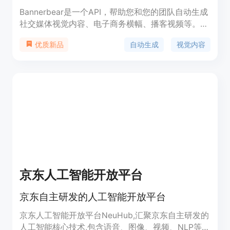
Bannerbear是一个API，帮助您和您的团队自动生成
社交媒体视觉内容、电子商务横幅、播客视频等。您
可以使用它来自动生成社交媒体图像、电子商务横幅
自动生成
视觉内容
优质新品
和其他视觉内容。Bannerbear提供REST API和官方
库（Ruby、Node和PHP）供开发者使用。它还支持
与各种集成和插件（如Zapier、Airtable等）结合使
用。Bannerbear具有自动化和扩展营销的优势，以
及简化设计流程和节省时间的功能。定价根据API使
用情况收费。
京东人工智能开放平台
京东自主研发的人工智能开放平台
京东人工智能开放平台NeuHub,汇聚京东自主研发的
人工智能核心技术,包含语音、图像、视频、NLP等技