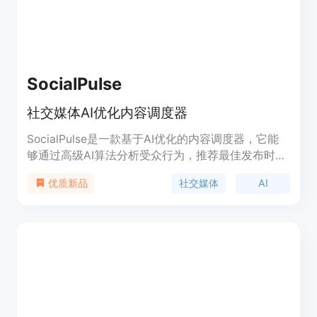
SocialPulse
社交媒体AI优化内容调度器
SocialPulse是一款基于AI优化的内容调度器，它能
够通过高级AI算法分析受众行为，推荐最佳发布时
间，确保您的内容获得应有的关注。它还能够根据您
社交媒体
AI
优质新品
的行业和受众提供个性化的内容建议和标签，让每一
篇发布都更有价值。同时，SocialPulse与新兴和细
分社交媒体平台无缝集成，保证您始终处于社交媒体
游戏的前沿。此外，它还提供自动A/B测试功能，帮
助您不断优化内容策略。