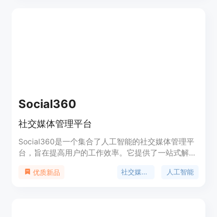
Social360
社交媒体管理平台
Social360是一个集合了人工智能的社交媒体管理平
台，旨在提高用户的工作效率。它提供了一站式解决
方案，包括文本到视频生成、社交媒体帖子创建和发
社交媒体管理
人工智能
优质新品
布、内容调度等功能。Social360通过人工智能技术
实现了自动化的社交媒体管理，帮助用户节省时间和
精力。