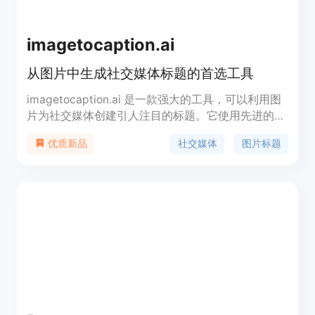
imagetocaption.ai
从图片中生成社交媒体标题的首选工具
imagetocaption.ai 是一款强大的工具，可以利用图
片为社交媒体创建引人注目的标题。它使用先进的人
工智能技术，将图片转换为精准、有吸引力的文案。
社交媒体
图片标题
优质新品
无论您是个人用户还是营销专业人士，都能通过
imagetocaption.ai 为您的图片增添更多的价值。注
册到专业版本并享受免费试用吧！