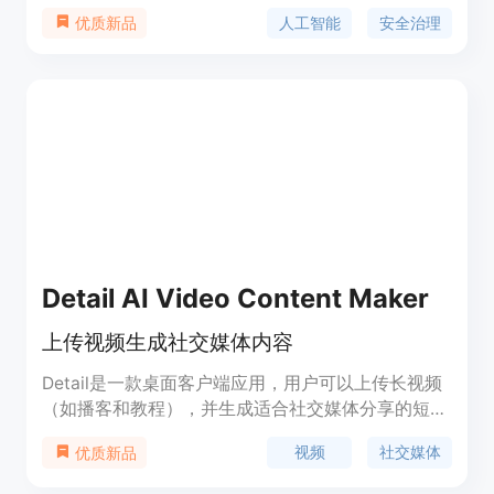
能创新发展的同时，有效防范和化解人工智能安全风
人工智能
安全治理
优质新品
险。该框架提出了包容审慎、确保安全，风险导向、
敏捷治理，技管结合、协同应对，开放合作、共治共
享等原则。它结合人工智能技术特性，分析风险来源
和表现形式，针对模型算法安全、数据安全和系统安
全等内生安全风险，以及网络域、现实域、认知域、
伦理域等应用安全风险，提出了相应的技术应对和综
合防治措施。
Detail AI Video Content Maker
上传视频生成社交媒体内容
Detail是一款桌面客户端应用，用户可以上传长视频
（如播客和教程），并生成适合社交媒体分享的短视
频片段、标题、描述和标签。它能帮助用户快速生成
视频
社交媒体
优质新品
有趣且引人注目的社交媒体内容，节省用户的时间和
精力。