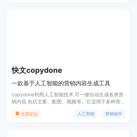
定位为创意设计人员和视频制作者提供快速、高效的
视频生成解决方案，帮助用户节省时间和精力。目前
该工具处于 Beta 测试阶段，用户可以免费试用其功
能。
快文copydone
一款基于人工智能的营销内容生成工具
copydone利用人工智能技术,可一键自动生成各类营
销内容,包括文案、配图、视频等。它适用于多种营
销场景,如电商运营、网络营销、视频营销、跨境电
人工智能
营销创作
优质新品
商等,能大幅提高用户的内容创作效率。copydone可
生成适应不同平台风格的内容,覆盖淘宝、京东、抖
音、小红书等主流平台。它还提供内容创作功能模
块,用户可选择所需的模块进行文案创作。总体来