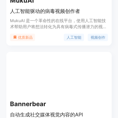
MukuAI
人工智能驱动的病毒视频创作者
MukuAI 是一个革命性的在线平台，使用人工智能技
术帮助用户将想法转化为具有病毒式传播潜力的视
频。它通过提供AI配音、视觉风格定制和个性化的AI
人工智能
视频创作
优质新品
呈现者，使视频内容创作变得简单而高效。平台支持
多种视频风格和声音选项，满足不同创作者的需求。
MukuAI 旨在释放创造潜力，吸引观众，推动内容创
作者的成功。
Bannerbear
自动生成社交媒体视觉内容的API