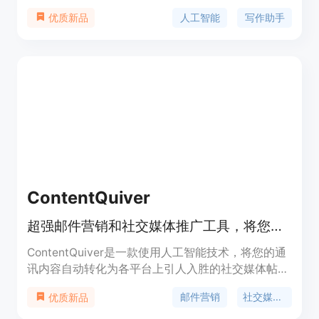
般的预测。Aquila支持生成转化驱动的销售文案、博
人工智能
写作助手
优质新品
客文章、通讯邮件和短信等多种内容形式。无论是语
言还是情感，Aquila都能生成与人类写作几乎无异的
内容。
ContentQuiver
超强邮件营销和社交媒体推广工具，将您的通讯内容智能转化为吸引人的社交媒体帖子。
ContentQuiver是一款使用人工智能技术，将您的通
讯内容自动转化为各平台上引人入胜的社交媒体帖子
的工具。节省时间，扩大影响力。
邮件营销
社交媒体推广
优质新品