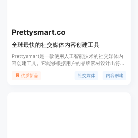
Prettysmart.co
全球最快的社交媒体内容创建工具
Prettysmart是一款使用人工智能技术的社交媒体内
容创建工具。它能够根据用户的品牌素材设计出符合
品牌风格的帖子，并且使用AI撰写与用户需求相符的
社交媒体
内容创建
优质新品
文案，让用户在几秒钟内获得完整的内容设计。
Prettysmart提供大量模板供用户选择，无论是节日
问候还是促销活动，都能轻松创建与之相配的帖子。
此外，Prettysmart还拥有极高的可扩展性，用户可
以一天内创建数百个帖子。用户在创建帖子时还可以
免费使用成千上万张免费的库存照片，并且编辑器简
单易用，从微调到大改都能轻松完成。