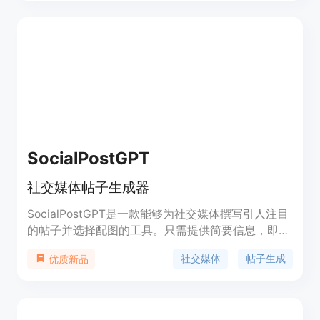
SocialPostGPT
社交媒体帖子生成器
SocialPostGPT是一款能够为社交媒体撰写引人注目
的帖子并选择配图的工具。只需提供简要信息，即可
看到魔法发生！它可以根据帖子主题进行调整、包含
社交媒体
帖子生成
优质新品
表情符号和标签、添加行动号召等。SocialPostGPT
由Wasp、OpenAI和Pexels + Unsplash提供支持。