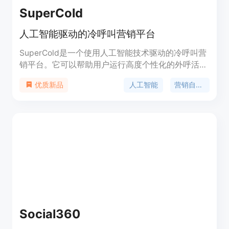
SuperCold
人工智能驱动的冷呼叫营销平台
SuperCold是一个使用人工智能技术驱动的冷呼叫营
销平台。它可以帮助用户运行高度个性化的外呼活
动,通过AI技术自动分析潜在客户并为每一位潜在客户
人工智能
营销自动化
优质新品
生成个性化的外呼信息,从而提高回复率和转化率。
主要功能包括个性化外呼、高送达率邮件、多渠道支
持、平台集成等。适用于B2B销售团队开展潜在客户
拓展,面向需要进行客户拓展、销售的中小企业。
Social360