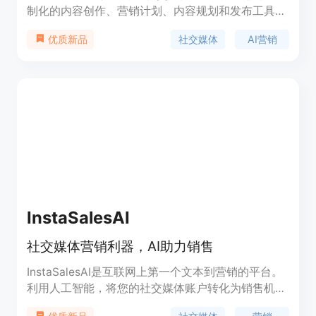
制化的内容创作、营销计划、内容规划和发布工具，
以及支持性社群等功能。通过Social Curator，您可
社交媒体
AI营销
优质新品
以轻松创建适合您业务的内容，并使用营销计划增加
销售。定价方案灵活，支持年费和月费。
InstaSalesAI
社交媒体营销利器，AI助力销售
InstaSalesAI是互联网上第一个文本到营销的平台。
利用人工智能，将您的社交媒体账户转化为销售机
器。保证能帮助您在接下来的30天内吸引更多销