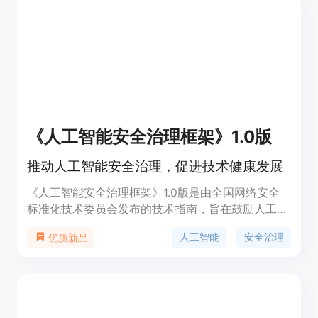
《人工智能安全治理框架》1.0版
推动人工智能安全治理，促进技术健康发展
《人工智能安全治理框架》1.0版是由全国网络安全
标准化技术委员会发布的技术指南，旨在鼓励人工智
能创新发展的同时，有效防范和化解人工智能安全风
人工智能
安全治理
优质新品
险。该框架提出了包容审慎、确保安全，风险导向、
敏捷治理，技管结合、协同应对，开放合作、共治共
享等原则。它结合人工智能技术特性，分析风险来源
和表现形式，针对模型算法安全、数据安全和系统安
全等内生安全风险，以及网络域、现实域、认知域、