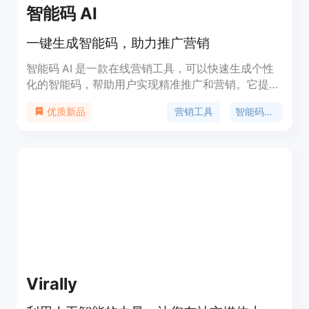
智能码 AI
一键生成智能码，助力推广营销
智能码 AI 是一款在线营销工具，可以快速生成个性
化的智能码，帮助用户实现精准推广和营销。它提供
了多种码的类型和样式，用户可以根据需要选择并自
营销工具
智能码生成
优质新品
定义生成，具有方便快捷、高效准确的特点。智能码
AI 还支持数据统计和分析，用户可以随时了解推广效
果和营销效果，为优化推广策略提供依据。
Virally