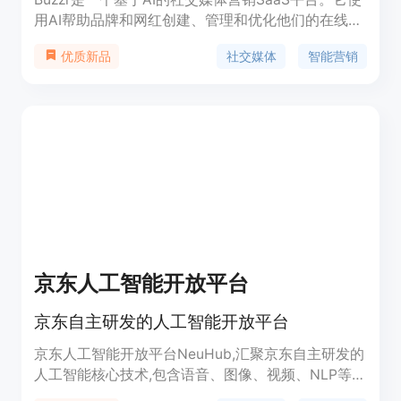
用AI帮助品牌和网红创建、管理和优化他们的在线形
象。从制定吸引人的内容到定义品牌愿景,Buzzr一应
社交媒体
智能营销
优质新品
俱全。加入公测,成为社交媒体革命的一部分。Buzzr
拥有卓越的AI生成技术,可以分析文本提示并生成符合
您具体需求的定制内容,包括剧本、文章、标题等,从
而提升您的品牌在社交媒体上的影响力。Buzzr还提
供品牌定位和视觉塑造的界面,确保您的品牌基础牢
固。Buzzr正在开发更多功能以简化您的社交媒体营
销,比如无缝发布、自动回复、外部内容转换以及定
制受众定位。
京东人工智能开放平台
京东自主研发的人工智能开放平台
京东人工智能开放平台NeuHub,汇聚京东自主研发的
人工智能核心技术,包含语音、图像、视频、NLP等技
术,通过平台向外开放,助力行业智能升级。平台还提