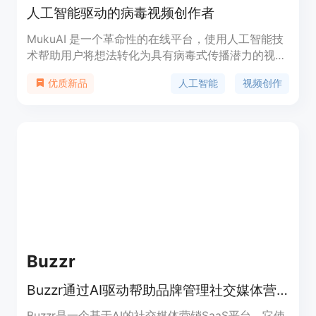
人工智能驱动的病毒视频创作者
MukuAI 是一个革命性的在线平台，使用人工智能技
术帮助用户将想法转化为具有病毒式传播潜力的视
频。它通过提供AI配音、视觉风格定制和个性化的AI
人工智能
视频创作
优质新品
呈现者，使视频内容创作变得简单而高效。平台支持
多种视频风格和声音选项，满足不同创作者的需求。
MukuAI 旨在释放创造潜力，吸引观众，推动内容创
作者的成功。
Buzzr
Buzzr通过AI驱动帮助品牌管理社交媒体营销
Buzzr是一个基于AI的社交媒体营销SaaS平台。它使