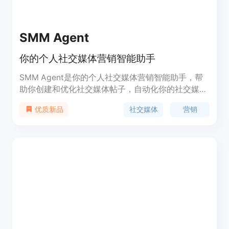
SMM Agent
你的个人社交媒体营销智能助手
SMM Agent是你的个人社交媒体营销智能助手，帮
助你创建和优化社交媒体帖子，自动化你的社交媒体
运营。它可以创建内容计划，生成创意灵感，跟踪绩
社交媒体
营销
优质新品
效，优化内容，监测趋势等，让你更轻松地管理社交
媒体。定价分为三个档次：Rookie，Pro和Legend。