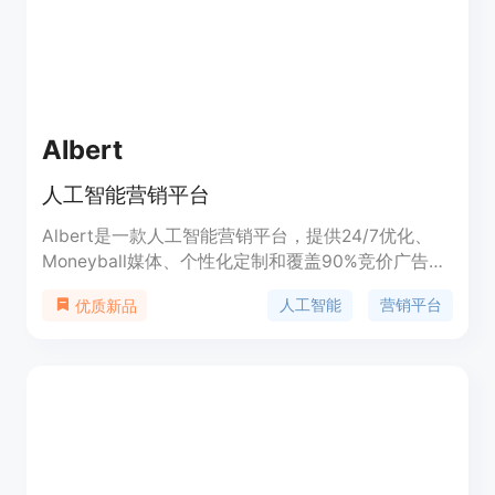
伦理域等应用安全风险，提出了相应的技术应对和综
合防治措施。
Albert
人工智能营销平台
Albert是一款人工智能营销平台，提供24/7优化、
Moneyball媒体、个性化定制和覆盖90%竞价广告市
场等功能。它可以自主优化广告活动，并实现跨渠道
人工智能
营销平台
优质新品
的全面策略和执行，帮助营销人员以更高效的方式进
行广告投放。Albert能够根据每个微小的受众群体进
行创意个性化定制，同时还能够触达新的受众群体，
提供个性化的广告体验。它的快速启动功能可以在几
周内在现有的广告账户中实现，并覆盖了90%的竞价
广告市场。通过Albert，营销人员可以获得新的客户
洞察、高效的长尾搜索、人工智能与人类合作的合作
模式以及个性化营销等优势。