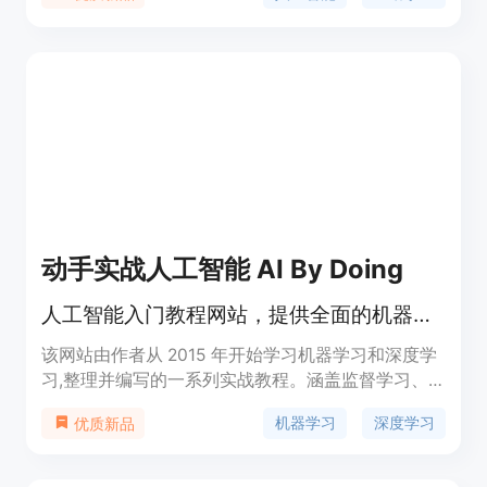
社交媒体帖子和在几秒钟内总结文本。定价请访问官
方网站了解详情。
动手实战人工智能 AI By Doing
人工智能入门教程网站，提供全面的机器学习与深度学习知识。
该网站由作者从 2015 年开始学习机器学习和深度学
习,整理并编写的一系列实战教程。涵盖监督学习、
无监督学习、深度学习等多个领域,既有理论推导,又
机器学习
深度学习
优质新品
有代码实现,旨在帮助初学者全面掌握人工智能的基
础知识和实践技能。网站拥有独立域名,内容持续更
新,欢迎大家关注和学习。