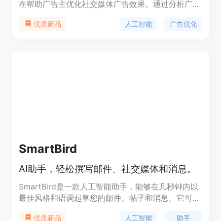
在帮助广告主优化社交媒体广告效果。通过分析广告
创意疲劳度和机会点，Luukilu 提供实时警报和洞
人工智能
广告优化
优质新品
察，助力广告主提升广告效率和投资回报率。该工具
主要面向数字营销人员和广告团队，提供自动化分析
和优化建议，减少手动分析工作量，同时确保广告预
算精准投放到高绩效广告上。Luukilu 的核心优势在
于其强大的 AI 分析能力、节省时间、提升 ROI 和简
化决策流程。目前，Luukilu 提供每月 19 美元的订阅
服务，用户可免费试用 7 天。
SmartBird
AI助手，轻松撰写邮件、社交媒体和消息。
SmartBird是一款人工智能助手，能够在几秒钟内以
最佳风格和语调起草您的邮件、帖子和消息。它可以
自动分析收到的邮件、消息和评论，并使用人工智能
人工智能
助手
优质新品
理解其内容并以专业方式回复。您还可以使用它创建