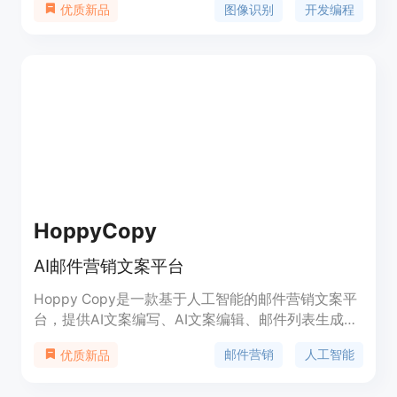
图像识别
开发编程
优质新品
供数据标注、模型开发、训练和发布等全流程服务,
以及创新应用案例,帮助企业实现智能化转型。
HoppyCopy
AI邮件营销文案平台
Hoppy Copy是一款基于人工智能的邮件营销文案平
台，提供AI文案编写、AI文案编辑、邮件列表生成、
序列计划、竞争对手监测、垃圾邮件检查、内容转换
邮件营销
人工智能
优质新品
等功能。它帮助用户快速编写高质量的邮件营销文
案，提升邮件营销效果。Hoppy Copy提供多种定价