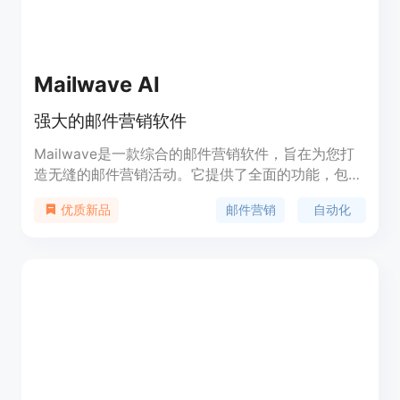
Mailwave AI
强大的邮件营销软件
Mailwave是一款综合的邮件营销软件，旨在为您打
造无缝的邮件营销活动。它提供了全面的功能，包括
创建引人注目的活动、自动化工作流程和结果分析。
邮件营销
自动化
优质新品
无论您是营销专家还是小型企业主，Mailwave都能
帮助您最大限度地提升邮件推广效果，与目标受众建
立有意义的互动关系。