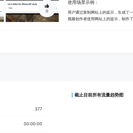
使用场景示例：
0
用户通过复制网站上的提示，生成了一
视频创作者使用网站上的提示，制作
AI开发者利用网站上的提示，为Mine
产品特色：
每日更新最新的视频提示，保持内容
提供完整的视频提示，以获得完美的
允许用户根据AI模型、类别或关键词
为领先的AI模型提供提示，如Stable Vide
提供详细的解释、用例和最佳实践，
提供定期更新和视频AI技术的专家见
用户可以复制提示，方便直接使用。
截止目前所有流量趋势图
使用教程：
377
1. 访问videoprompt.org网站。
2. 浏览网站首页，查看每日更新的视
3. 根据需要，选择感兴趣的视频提示
00:00:00
4. 点击感兴趣的提示，查看详细的提