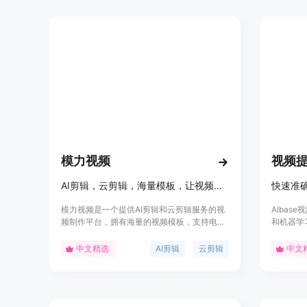
一致的高质量结果。
加字幕适
构、企业
模力视频
视频
AI剪辑，云剪辑，海量模板，让视频创作更简单。
快速准
模力视频是一个提供AI剪辑和云剪辑服务的视
AIba
频制作平台，拥有海量的视频模板，支持电商
和机器学
种草、企业宣传、新媒体运营等多种场景应
频文字转
用。平台通过智能操作带来高效的视频创作体
录内容易
中文精选
AI剪辑
云剪辑
中文
验，用户可以快速选择合适的模板进行视频制
础服务，
作，满足不同行业和场景的需求。
付费订阅
处理工作