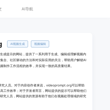
交
AI导航
g
AI视频生成
视频编辑
于AI视频生成提示的网站，提供了一系列用于生成、编辑或理解视频内
集合、社区驱动的方法和对实际应用的关注，帮助用户解锁AI
视频制作工作流程的效率，并实现一致的高质量结果。
人员。对于内容创作者来说，videoprompt.org可以帮助
提高工作效率；对于开发者而言，网站提供的提示可以帮助他们
于研究人员，网站提供的资源有助于他们在视频处理领域的研究