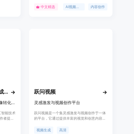
术，使得
术和工业化生产线，实现短视频的批量生产，
，创造出
让创意快速变为现实。产品具备视频生视频、
中文精选
AI视频生产
内容创作
主要优点
图文生视频、报纸生视频以及视频智能翻译等
制等。它
功能，适用于新闻报道、企业宣传、活动推广
资料的整
等多种场景，助力用户高效制作并传播视频内
一种新颖
容。
供免费试
解。
HappyHorse AI 视频生成模型与创作平台
跃问视频
HappyHorse 1.0可将文本或图像转化为高清AI视频，有免费额度，免信用卡试用。
灵感激发与视频创作平台
人工智能技术
跃问视频是一个集灵感激发与视频创作于一体
作者提供
的平台，它通过提供丰富的视觉和创意内容，
台的主要
帮助用户激发创意并创作出独特的视频。该平
输出高清
台以其独特的美学风格和高效的视频生成技术
视频生成
高清