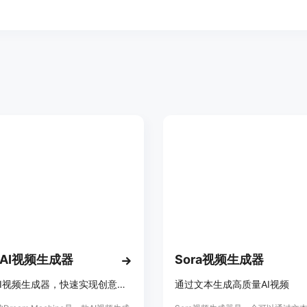
a AI视频生成器
Sora视频生成器
创新的AI视频生成器，快速实现创意视频。
通过文本生成高质量AI视频