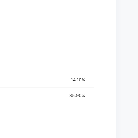
频生成或编辑项目。
站的FAQ部分。
己的视频生成技能。
14.10%
85.90%