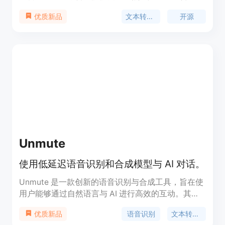
它具备较强的语音克隆能力和情感表达能力，适合各
文本转语音
开源
优质新品
种实时应用场景。该产品是免费的，旨在为开发者和
研究者提供便捷的语音合成工具。
Unmute
使用低延迟语音识别和合成模型与 AI 对话。
Unmute 是一款创新的语音识别与合成工具，旨在使
用户能够通过自然语言与 AI 进行高效的互动。其低
延迟技术确保用户体验流畅，适合需要实时反馈的场
语音识别
文本转语音
优质新品
景。该产品将以开源形式发布，推动更多开发者和用