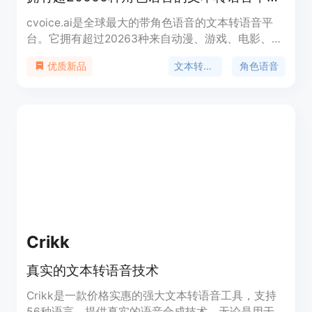
cvoice.ai是全球最大的带角色语音的文本转语音平
台。它拥有超过20263种来自动漫、游戏、电影、名
人等的角色语音，能将任意文本转化为专业品质的音
文本转语音
角色语音
优质新品
频。其重要性在于为众多领域提供了丰富、逼真的语
音资源。主要优点包括语音数量多、质量高、支持多
语言，且完全免费。该平台定位为满足内容创作者、
播客主播、游戏开发者、教育工作者等人群对逼真语
音的需求。
Crikk
真实的文本转语音技术
Crikk是一款价格实惠的强大文本转语音工具，支持
56种语言，提供真实的语音合成技术。无论是用于