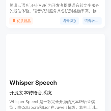
腾讯云语音识别(ASR)为开发者提供语音转文字服务
的最佳体验。语音识别服务具备识别准确率高、接入
便捷、性能稳定等特点。腾讯云语音识别服务开放实
语音识别
语音转文字
优质新品
时语音识别、一句话识别和录音文件识别三种服务形
式,满足不同类型开发者需求。技术先进,性价比高,多
语种支持,适用于客服、会议、法庭等多场景。
Whisper Speech
开源文本转语音系统
Whisper Speech是一款完全开源的文本转语音模
型，由Collabora和Lion在Juwels超级计算机上训