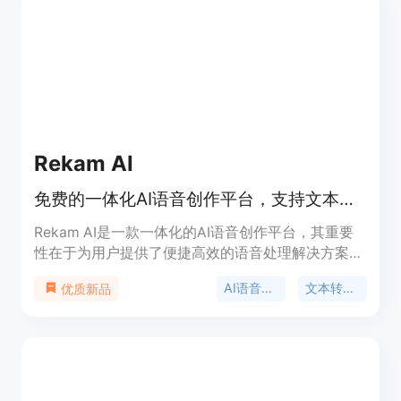
的产品中。商用用户可享受7x24小时的技术支持。
Rekam AI
免费的一体化AI语音创作平台，支持文本转语音等功能
Rekam AI是一款一体化的AI语音创作平台，其重要
性在于为用户提供了便捷高效的语音处理解决方案。
主要优点包括免费使用、具有高质量且逼真的类人AI
AI语音创作
文本转语音
优质新品
语音模型，涵盖了文本转语音、语音转文本、语音克
隆等多种功能。产品定位是为有语音创作需求的用户
提供一站式服务。价格方面，有免费版本，也有Pro
版可进行付费升级。