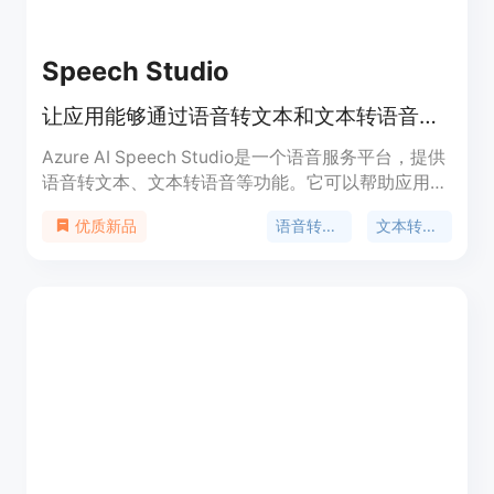
Speech Studio
让应用能够通过语音转文本和文本转语音等功能聆听、理解甚至与客户交谈
Azure AI Speech Studio是一个语音服务平台，提供
语音转文本、文本转语音等功能。它可以帮助应用实
现语音聆听、理解和交流的能力。Speech Studio提
语音转文本
文本转语音
优质新品
供了多种语音功能，包括语音转文本、实时语音转文
本、批处理语音转文本、自定义语音识别、语音翻
译、文本转语音等。用户可以根据自己的需求选择合
适的功能，并通过示例代码快速上手。Speech
Studio还提供了学习资源，包括文档、快速入门指
南、Microsoft 问答和Microsoft Learn等。