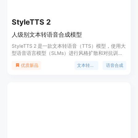
StyleTTS 2
人级别文本转语音合成模型
StyleTTS 2 是一款文本转语音（TTS）模型，使用大
型语音语言模型（SLMs）进行风格扩散和对抗训
练，实现了人级别的 TTS 合成。它通过扩散模型将
文本转语音
语音合成
优质新品
风格建模为潜在随机变量，以生成最适合文本的风
格，而无需参考语音。此外，我们使用大型预训练的
SLMs（如 WavLM）作为判别器，并结合我们的创
新可微持续时间建模进行端到端训练，从而提高了语
音的自然度。StyleTTS 2 在单说话人 LJSpeech 数
据集上超越了人类录音，并在多说话人 VCTK 数据集
上与之匹配，得到了母语为英语的评审人员的认可。
此外，当在 LibriTTS 数据集上进行训练时，我们的
模型优于先前公开可用的零样本扩展模型。通过展示
风格扩散和对抗训练与大型 SLMs 的潜力，这项工作