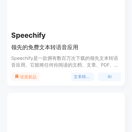
播放语音回答 ChatGPT Voice Assistant使用浏览器
的本地语音识别功能。请确保在提示时授予麦克风权
限。
Speechify
领先的免费文本转语音应用
Speechify是一款拥有数百万次下载的领先文本转语
音应用。它能将任何你阅读的文档、文章、PDF、电
子邮件等转化为声音，让你可以在任何设备上听到互
文本转语音
AI
优质新品
联网的声音。Speechify提供免费试用。