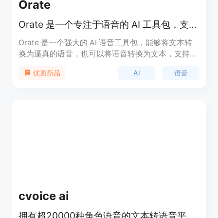
Orate
Orate 是一个专注于语音的 AI 工具包，支持文本转语音、语音转文本等功能。
Orate 是一个强大的 AI 语音工具包，能够将文本转
换为逼真的语音，也可以将语音转换为文本，支持多
种主流 AI 服务提供商。其主要优点是提供了一个统
AI
语音
优质新品
一的 API 接口，方便开发者快速集成和使用。该工具
包适用于需要语音交互功能的应用开发，例如智能语
音助手、语音播报系统等。其价格和具体定位尚未明
确，但从其功能和社区反馈来看，具有较高的实用性
和开发价值。
cvoice ai
拥有超20000种角色语音的文本转语音平台，免费且高质量。