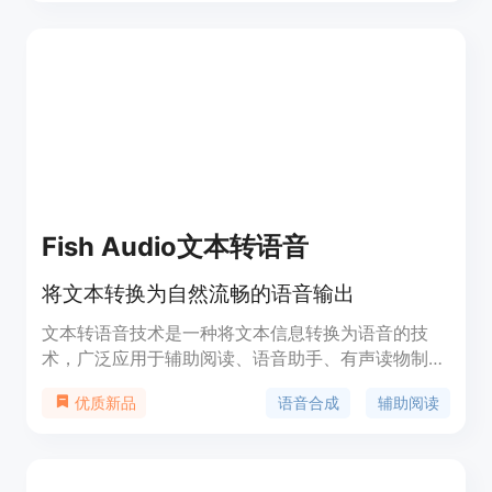
语言，并专注于提高语音生成的自然性和表达力，非
常适合研究和开发用途，用户需确保负责任的使用。
该产品免费开源，适合语音识别和合成的研究人员及
开发者。
Fish Audio文本转语音
将文本转换为自然流畅的语音输出
文本转语音技术是一种将文本信息转换为语音的技
术，广泛应用于辅助阅读、语音助手、有声读物制作
等领域。它通过模拟人类语音，提高了信息获取的便
语音合成
辅助阅读
优质新品
捷性，尤其对视力障碍者或在无法使用眼睛阅读的情
况下非常有帮助。