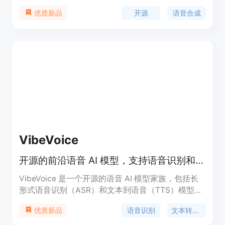
练。它支持多种语言和多种形式的输入，包括
开源
语音合成
优质新品
Node.js、Python、Elixir、HTTP、Cog和Docker。
该模型的优势在于高效的语音合成和灵活的部署方
式。定价方面，Whisper Speech完全免费。它定位
于为开发者和研究人员提供一个强大的、可定制的文
本转语音解决方案。
VibeVoice
开源的前沿语音 AI 模型，支持语音识别和文本转语音。
VibeVoice 是一个开源的语音 AI 模型家族，包括长
形式语音识别（ASR）和文本到语音（TTS）模型。
其创新性地使用了连续语音标记器，能够以极低的帧
语音识别
文本转语音
优质新品
率处理长序列，并在一次处理内完成长达 60 分钟的
音频转录，生成结构化的输出。VibeVoice 支持多种