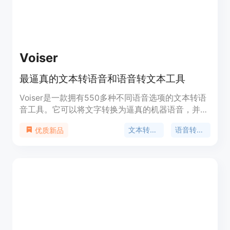
Voiser
最逼真的文本转语音和语音转文本工具
Voiser是一款拥有550多种不同语音选项的文本转语
音工具。它可以将文字转换为逼真的机器语音，并提
供人类声音的最接近的机器语音。此外，Voiser还可
文本转语音
语音转文本
优质新品
以将语音文件转换为文字，提供快速且准确的语音转
文本服务。Voiser是最佳的文本朗读和语音转换解决
方案。