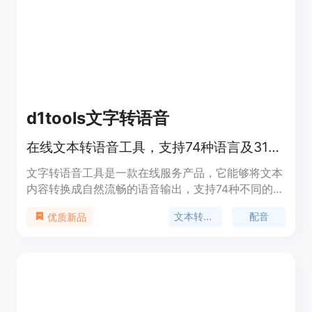
d1tools文字转语音
在线文本转语音工具，支持74种语言及318种声音。
文字转语音工具是一款在线服务产品，它能够将文本
内容转换成自然流畅的语音输出，支持74种不同的语
言和318种不同的声音风格。这项技术的应用场景广
文本转语音
配音
优质新品
泛，包括视频配音、有声读物制作、公告通知、出海
营销和外语学习等。产品的主要优点包括支持多语
言、多声音选择、无需下载安装、不限使用次数和时
长，且完全免费。它为内容创作者、营销人员、教育
工作者和语言学习者提供了极大的便利。