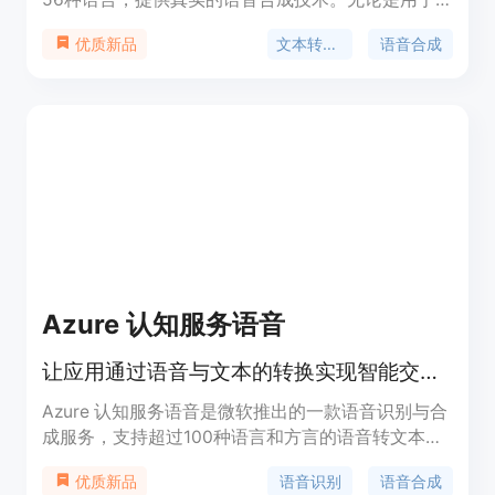
语音播报、有声书还是教育，Crikk都能为用户提供
文本转语音
语音合成
优质新品
高质量的声音合成。用户可以选择免费试用或者采用
月费20美元的专业版，月额度为500,000个字符，拥
有6种不同的声音和56种语言。此外，Crikk还将推
出移动应用，实现图片或PDF的文字转语音。
Monster Incorporation Inc.位于Delaware，United
States。
Azure 认知服务语音
让应用通过语音与文本的转换实现智能交互。
Azure 认知服务语音是微软推出的一款语音识别与合
成服务，支持超过100种语言和方言的语音转文本和
文本转语音功能。它通过创建可处理特定术语、背景
语音识别
语音合成
优质新品
噪音和重音的自定义语音模型，提高听录的准确度。