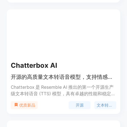
户的参与。当前尚未公布价格，预计将采取免费和付
费相结合的模式。
Chatterbox AI
开源的高质量文本转语音模型，支持情感控制。
Chatterbox 是 Resemble AI 推出的第一个开源生产
级文本转语音 (TTS) 模型，具有卓越的性能和稳定
性。它经过与顶尖闭源系统的比较，展现出更优的效
开源
文本转语音
优质新品
果。该模型的独特之处在于它支持情感夸张控制，适
用于制作视频、游戏、AI 代理等多种场景。
Chatterbox 的价格竞争力强，同时提供超低延迟，
适合生产使用。