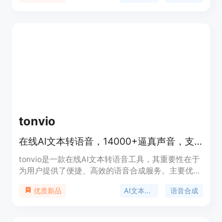
性支付，无需订阅，适合商业用户和需要大量音频文
件的用户。
tonvio
在线AI文本转语音，14000+逼真声音，支持角色配音、语音克隆等
tonvio是一款在线AI文本转语音工具，其重要性在于
为用户提供了便捷、高效的语音合成服务。主要优点
包括拥有超14000种逼真的AI语音，可克隆声音，支
AI文本转语音
语音合成
优质新品
持多语言翻译配音。背景是满足市场对高质量语音合
成的需求。价格方面提供免费试用首单语音合成，后
续有按信用包付费、不同并行流的无限使用订阅方案