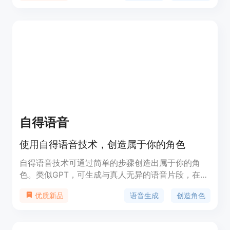
此外，该服务还支持实时语音转文本、语音翻译、文
本转语音等功能，适用于多种商业场景，如字幕生
成、通话后听录分析、视频翻译等。
自得语音
使用自得语音技术，创造属于你的角色
自得语音技术可通过简单的步骤创造出属于你的角
色。类似GPT，可生成与真人无异的语音片段，在情
感、音色和语速等方面与真人一致。自得语音支持快
语音生成
创造角色
优质新品
速定制角色，只需要上传一段语音即可立即生成属于
你的语音角色。无需下载软件，可在浏览器上完成语
音生成。同时提供API接口，方便开发者集成到自己