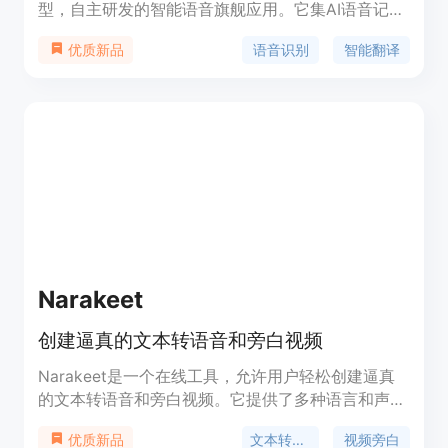
型，自主研发的智能语音旗舰应用。它集AI语音记
录、智能翻译与同声传译于一体，支持AI精准转写、
语音识别
智能翻译
优质新品
拍录同步、话稿整理、智能总结及不间断实时翻译等
功能。依托全栈AI技术，汉王语音王致力于帮助用户
跨越语言障碍，提高办公、学习、会议、旅游等场景
的效率和便捷性。
Narakeet
创建逼真的文本转语音和旁白视频
Narakeet是一个在线工具，允许用户轻松创建逼真
的文本转语音和旁白视频。它提供了多种语言和声音
选择，支持多种文件格式上传，并允许用户自定义音
文本转语音
视频旁白
优质新品
量、速度和输出格式。Narakeet的定价模式为一次