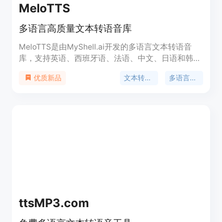
在单个和多说话人数据集上实现了一个人级别的 TTS
MeloTTS
合成。
多语言高质量文本转语音库
MeloTTS是由MyShell.ai开发的多语言文本转语音
库，支持英语、西班牙语、法语、中文、日语和韩
语。它能够实现实时CPU推理，适用于多种场景，并
文本转语音
多语言支持
优质新品
且对开源社区开放，欢迎贡献。
ttsMP3.com