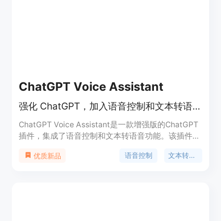
ChatGPT Voice Assistant
强化 ChatGPT，加入语音控制和文本转语音功能
ChatGPT Voice Assistant是一款增强版的ChatGPT
插件，集成了语音控制和文本转语音功能。该插件允
许您通过录音按钮捕捉和发送语音查询给ChatGPT，
语音控制
文本转语音
优质新品
省去了打字的必要性。AI的回答会通过语音播放，确
保无缝的听觉交互。这样，您可以轻松地与智能对话
伙伴互动，并探索先进AI的能力。 特点： - 捕捉语音
输入并发送给ChatGPT - 回答会通过语音播放（如果
您喜欢阅读，可以关闭语音播放） - 支持多种语言 -
通过点击麦克风按钮或按住空格键来捕捉语音 - 重复