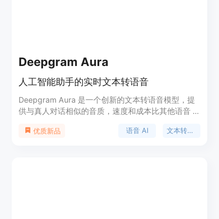
Deepgram Aura
人工智能助手的实时文本转语音
Deepgram Aura 是一个创新的文本转语音模型，提
供与真人对话相似的音质，速度和成本比其他语音 AI
解决方案更高效。它适用于构建实时的 AI 助手和代
语音 AI
文本转语音
优质新品
理程序，能够以自然的方式与人类交互。Aura 可独
立使用，也可以与 Deepgram 的 Nova-2 语音转文
本 API 配合使用，为开发人员提供一个完整的语音
AI 平台，帮助他们构建未来的高吞吐量、实时的 AI
助手。