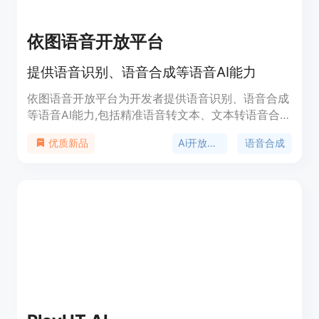
依图语音开放平台
提供语音识别、语音合成等语音AI能力
依图语音开放平台为开发者提供语音识别、语音合成
等语音AI能力,包括精准语音转文本、文本转语音合
成、声纹识别、语音增强降噪等服务,支持不同场景
Ai开放平台
语音合成
优质新品
下的语音交互应用开发。平台提供高效、灵活的语音
AI能力接入方式,可轻松将语音技术应用于各类产品与
业务场景。