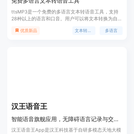
免费多语言文本转语音工具
ttsMP3是一个免费的多语言文本转语音工具，支持
28种以上的语言和口音。用户可以将文本转换为自然
流利的语音，并可在线收听或下载为MP3文件。适用
文本转语音
多语言
优质新品
于电子学习、演示、YouTube视频以及提高网站的可
访问性等场景。
汉王语音王
智能语音旗舰应用，无障碍语言记录与交流。
汉王语音王App是汉王科技基于自研多模态天地大模