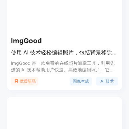
ImgGood
使用 AI 技术轻松编辑照片，包括背景移除和图像增强。
ImgGood 是一款免费的在线照片编辑工具，利用先
进的 AI 技术帮助用户快速、高效地编辑照片。它提
供背景移除、图像增强、对象移除等多种功能，旨在
图像生成
AI 技术
优质新品
使照片编辑变得简单而高效。此产品无需下载，适合
任何希望提升照片质量的用户，使用过程简便，且完
全免费。