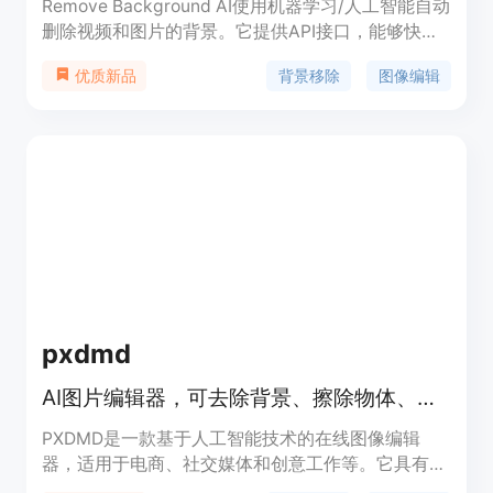
Remove Background AI使用机器学习/人工智能自动
删除视频和图片的背景。它提供API接口，能够快速
高效地去除内容的背景。Remove Background AI可
背景移除
图像编辑
优质新品
以帮助用户轻松编辑和美化图像和视频，适用于各种
场景和应用。
pxdmd
AI图片编辑器，可去除背景、擦除物体、提升画质并生成新场景
PXDMD是一款基于人工智能技术的在线图像编辑
器，适用于电商、社交媒体和创意工作等。它具有先
进的AI工具，能轻松提升产品图片质量，无需手动操