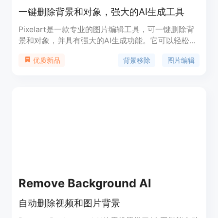
一键删除背景和对象，强大的AI生成工具
Pixelart是一款专业的图片编辑工具，可一键删除背
景和对象，并具有强大的AI生成功能。它可以轻松删
除照片中的背景和对象，支持批量编辑，提供各种创
背景移除
图片编辑
优质新品
意模板，并能将文字转化为照片和数字艺术品。此
外，它还提供AI写作助手，帮助您轻松完成任何写作
任务。Pixelart适用于个人、商业和教育等各种场
景。
Remove Background AI
自动删除视频和图片背景