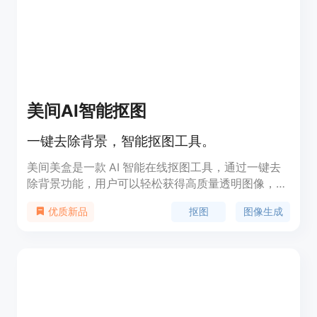
美间AI智能抠图
一键去除背景，智能抠图工具。
美间美盒是一款 AI 智能在线抠图工具，通过一键去
除背景功能，用户可以轻松获得高质量透明图像，无
需复杂的 Photoshop 基础，简单快捷。该工具的主
抠图
图像生成
优质新品
要优点在于精准的发丝级抠图，支持多种图片格式和
尺寸，帮助用户快速完成抠图任务。