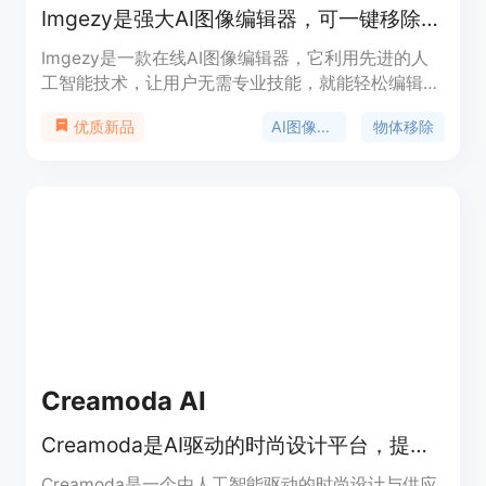
Imgezy是强大AI图像编辑器，可一键移除物体、更换背景、提升画质
Imgezy是一款在线AI图像编辑器，它利用先进的人
工智能技术，让用户无需专业技能，就能轻松编辑和
增强图像。其重要性在于为用户提供了便捷、高效且
AI图像编辑
物体移除
优质新品
专业的图像编辑解决方案。主要优点包括操作简单、
即时出结果、专业级效果等。该产品面向不同层次的
用户，既有适合普通用户和小项目的基础套餐，也有
满足专业人士和企业需求的高级套餐。基础套餐每月
9.99美元，约80个积分，可处理约40张图片；专业
套餐每月19.99美元，约500个积分，可处理约250
张图片，且包含商业许可和优先支持等服务。
Creamoda AI
Creamoda是AI驱动的时尚设计平台，提供背景移除、虚拟试穿等功能
Creamoda是一个由人工智能驱动的时尚设计与供应