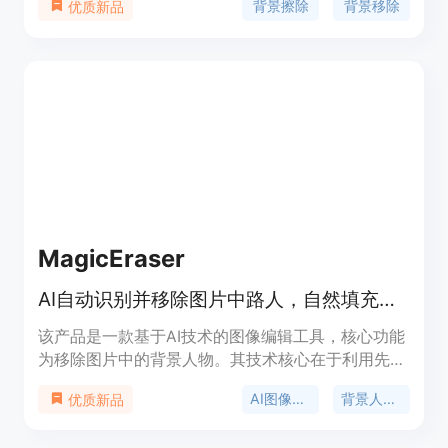
背景擦除
背景移除
优质新品
能，节省用户大量的时间和精力。无论是用于产品照
片、人像、图形、风景照片、动物照片还是物体，背
景擦除器都能帮助用户实现理想的效果。
MagicEraser
AI自动识别并移除图片中路人，自然填充背景，免费在线一键操作。
该产品是一款基于AI技术的图像编辑工具，核心功能
为移除图片中的背景人物。其技术核心在于利用先进
的AI模型自动识别画面中的人物主体并精准移除，同
AI图像编辑
背景人物移除
优质新品
时对移除后的背景进行自然填充，保证处理效果的协
调性。这一功能的重要性在于解决了照片中多余人物