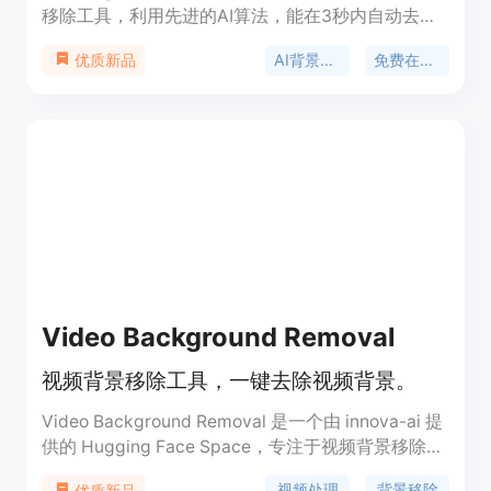
移除工具，利用先进的AI算法，能在3秒内自动去除
图片背景，生成透明背景的图片。该工具无需登录、
AI背景移除
免费在线工具
优质新品
无广告、无隐藏费用和水印，操作简单便捷，适用于
各种需要处理图片背景的场景。其重要性在于为用户
提供了高效、低成本的图片背景处理解决方案，让普
通用户也能轻松获得专业级的图片效果。产品定位为
满足不同用户在不同场景下对高质量图片背景处理的
需求，无论是电商卖家、设计师、营销人员还是学生
等，都能使用该工具快速处理图片，节省时间和成
本。
Video Background Removal
视频背景移除工具，一键去除视频背景。
Video Background Removal 是一个由 innova-ai 提
供的 Hugging Face Space，专注于视频背景移除技
术。该技术通过深度学习模型，能够自动识别并分离
视频处理
背景移除
优质新品