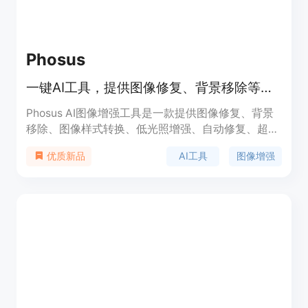
Phosus
一键AI工具，提供图像修复、背景移除等功能
Phosus AI图像增强工具是一款提供图像修复、背景
移除、图像样式转换、低光照增强、自动修复、超分
辨率等功能的AI工具。用户可以通过简单的操作实现
AI工具
图像增强
优质新品
对图像的修复、处理和增强，提高图像质量和视觉效
果。产品定价灵活合理，适用于个人和商业使用。