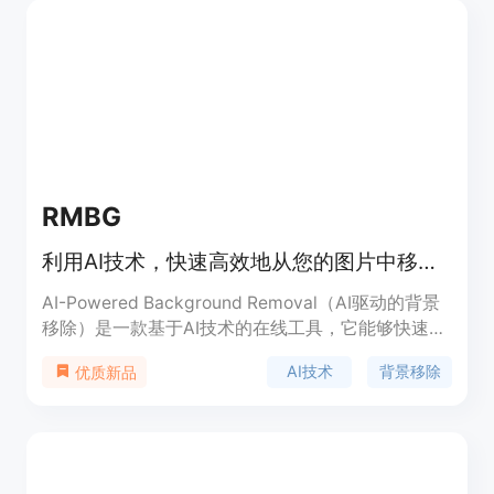
RMBG
利用AI技术，快速高效地从您的图片中移除背景。
AI-Powered Background Removal（AI驱动的背景
移除）是一款基于AI技术的在线工具，它能够快速且
高效地从用户上传的图片中移除背景。该工具的主要
AI技术
背景移除
优质新品
优点在于其隐私保护和本地执行能力，即图片处理在
用户设备上完成，无需上传至互联网，保证了数据的
安全性和处理速度。此外，作为一款开源且完全免费
的工具，它极大地释放了用户的创造力，无需担心成
本问题。