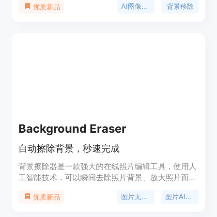
AI图像编辑
背景移除
优质新品
作即可获得高级效果，无论初学者还是专业设计师都
能使用。每个用户可免费获得3个信用额度，注册时
还能额外获得3个信用额度，付费计划支持图像商业
使用。
Background Eraser
自动擦除背景，秒速完成
背景擦除器是一款强大的在线照片编辑工具，使用人
工智能技术，可以瞬间去除照片背景、放大照片而不
失真等功能。它还能帮助用户从任何图像中轻松删除
图片无损放大
图片AI修复
优质新品
不想要的物体。无论你是摄影师还是设计师，都能轻
松实现无忧的照片编辑。