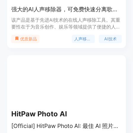
强大的AI人声移除器，可免费快速分离歌曲人声，制作高质量音轨。
该产品是基于先进AI技术的在线人声移除工具。其重
要性在于为音乐创作、娱乐等领域提供了便捷的人声
与乐器分离解决方案。主要优点包括无需下载和注
人声移除器
AI技术
优质新品
册、无广告、处理速度快、输出音频质量高。产品背
景是满足用户对于免费、高效分离歌曲人声的需求。
价格方面完全免费，定位面向创作者、专业人士、音
乐爱好者等广泛人群。
HitPaw Photo AI
[Official] HitPaw Photo AI: 最佳 AI 照片编辑器