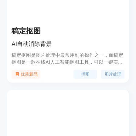
稿定抠图
AI自动消除背景
稿定抠图是图片处理中最常用到的操作之一，而稿定
抠图是一款在线AI人工智能抠图工具，可以一键实现
自动智能抠图。无需下载，操作简单快捷，适用于抠
抠图
图片处理
优质新品
图小白或时间紧迫者。功能包括基础抠图操作和证件
照在线换底色。