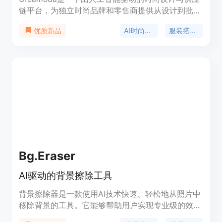
链平台，为独立时尚品牌和零售商提供从设计到批发
的一站式服务。其重要性在于利用AI技术简化了时尚
AI时尚设计
服装搭配生成器
优质新品
设计流程，提高了设计效率和创新能力。主要优点包
括能够快速生成多种风格的设计图像，提供丰富的AI
工具如背景移除、虚拟试穿等，还能帮助用户将设计
投入生产并推向市场。产品背景方面，它由CHIMER
AI PTE LTD开发。关于价格，页面未提及。该平台的
定位是服务于独立时尚品牌和零售商，助力他们在时
尚行业中更高效地进行设计和生产。
Bg.Eraser
AI驱动的背景擦除工具
背景擦除器是一款使用AI技术快速、轻松地从照片中
移除背景的工具。它能够帮助用户实现专业级的效
果，增强图像的质量。背景擦除器还提供批量处理功