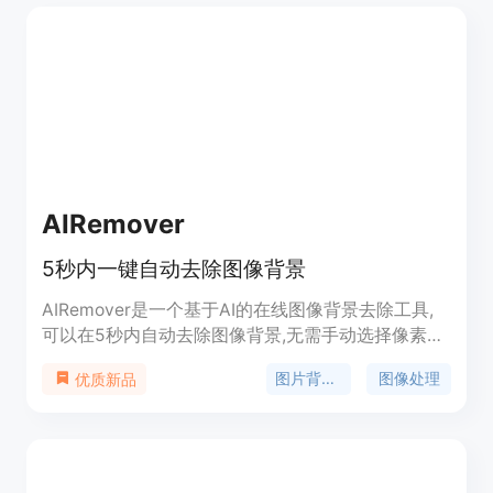
干扰画面的问题，提升图片美观度和专业性。产品背
景上，它是MagicEraser旗下的特色功能工具，目前
已有数千用户使用。价格方面完全免费，定位为面向
各类有图片处理需求的用户，提供便捷高效的在线图
像优化服务。
AIRemover
5秒内一键自动去除图像背景
AIRemover是一个基于AI的在线图像背景去除工具,
可以在5秒内自动去除图像背景,无需手动选择像素。
用户只需在bgremove.club上传图片,然后马上见证
图片背景移除
图像处理
优质新品
神奇的转换。让AI帮你完成繁琐的工作。该产品使用
Replicate和Bytescale驱动,由AI创建。具有去背景效
果惊人、支持人像、产品、动物等图片、完全自动免
费等优势。适用于需要快速智能去背景的用户。