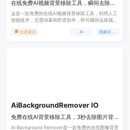
在线免费AI视频背景移除工具，瞬间去除背景，输出高质量视频
这是一款免费的在线AI视频背景移除工具，利用人工
智能技术，无需绿幕和昂贵软件，即可瞬间去除视频
背景。其重要性在于为内容创作者、营销人员和专业
AI
视频背景移除
优质新品
编辑等提供了便捷高效的视频处理方式，节省了大量
时间和精力。产品的主要优点包括操作简单、处理速
度快、输出质量高，支持多种视频格式。该工具适用
于各种视频背景处理场景，无论是社交媒体内容创作
还是专业视频制作都能满足需求。价格方面，提供免
费使用，无需信用卡信息。
AiBackgroundRemover IO
免费在线AI背景移除工具，3秒去除图片背景，无需登录
AI Background Remover是一款免费的在线图像背景