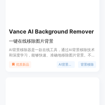
Vance AI Background Remover
一键在线移除图片背景
AI背景移除器是一款在线工具，通过AI背景移除技术
和深度学习，能够快速、准确地移除图片背景。不仅
能够移除背景，还可以批量处理电商图片，简化工作
AI背景移除器
背景移除
优质新品
流程。支持自动去除图片背景，提高工作效率。所有
处理过的图片将在24小时内删除，数据安全有保障。