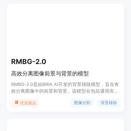
RMBG-2.0
高效分离图像前景与背景的模型
RMBG-2.0是由BRIA AI开发的背景移除模型，旨在有
效分离图像中的前景和背景。该模型在包括通用库存
图像、电子商务、游戏和广告内容的精选数据集上进
图像分割
背景移除
优质新品
行了训练，适合商业用例，能够大规模驱动企业内容
创作。其准确性、效率和多功能性可与领先的开源模
型相媲美。RMBG-2.0是作为源代码可用的模型，用
于非商业用途。