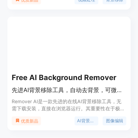
视频中的前景和背景，实现一键去除视频背景的功
能。这项技术在视频制作、在线教育、远程会议等多
个领域都有广泛的应用，尤其在需要抠图或更换视频
背景的场景下，提供了极大的便利。产品背景信息显
示，该技术是基于开源社区 Hugging Face 的
Spaces 平台开发的，继承了开源、共享的技术理
念。目前，产品提供免费试用，具体价格信息需进一
步查询。
Free AI Background Remover
先进AI背景移除工具，自动去背景，可微调，适用于多类型图像。
Remover AI是一款先进的在线AI背景移除工具，无
需下载安装，直接在浏览器运行。其重要性在于极大
提高了图像背景处理效率。主要优点包括自动快速检
AI背景移除
图像编辑
优质新品
测背景、处理多种图像类型、保证图像高质量输出、
支持手动微调等。产品定位为满足创意和商业场景下
的图像背景处理需求，价格免费使用。