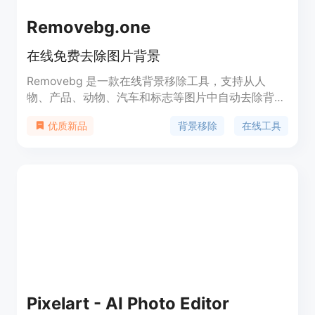
Removebg.one
在线免费去除图片背景
Removebg 是一款在线背景移除工具，支持从人
物、产品、动物、汽车和标志等图片中自动去除背
景。它利用先进的技术，快速提供无背景的图片，适
背景移除
在线工具
优质新品
用于电子商务、图形设计、社交媒体内容创作、摄影
后期处理、市场营销和个人使用等多种场景。
Pixelart - AI Photo Editor