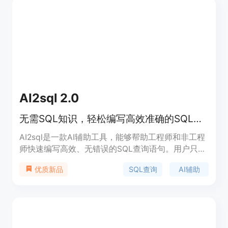
和数据存储空间，详细定价请参考官方网站。定位：
面向个人用户、小型团队和企业用户的数据分析工
具。
AI2sql 2.0
无需SQL知识，轻松编写高效准确的SQL查询
AI2sql是一款AI辅助工具，能够帮助工程师和非工程
师快速编写高效、无错误的SQL查询语句。用户只需
输入与数据相关的几个关键词，AI2sql会自动构建出
SQL查询
AI辅助
优质新品
优化的SQL查询语句，实现极快的性能。