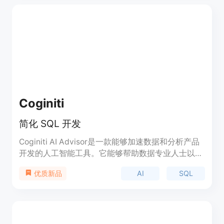
Coginiti
简化 SQL 开发
Coginiti AI Advisor是一款能够加速数据和分析产品
开发的人工智能工具。它能够帮助数据专业人士以各
种技能水平编写、理解和优化 SQL 查询。通过与 AI
AI
SQL
优质新品
交互，您可以获得即时的查询辅助、学习资源、性能
优化、故障排除和错误处理。该产品可帮助您提高工
作效率、减少开发时间并降低计算成本。