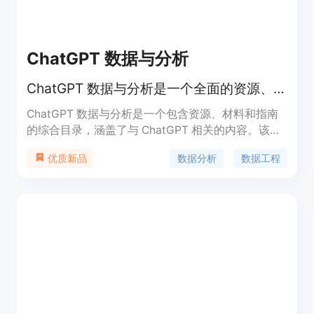
ChatGPT 数据与分析
ChatGPT 数据与分析是一个全面的资源、材料和指南目录，旨在帮助您掌握人工智能的艺术。
ChatGPT 数据与分析是一个包含资源、材料和指南
的综合目录，涵盖了与 ChatGPT 相关的内容。该目
录旨在帮助您提高 AI 技能。本书提供了 ChatGPT 的
数据分析
数据工程
优质新品
提示，可帮助您释放创造力，提高工作效率。提示清
晰简明。本目录中的所有材料都经过精心策划，确保
来源可靠和权威，为您提供高质量的信息和指导。