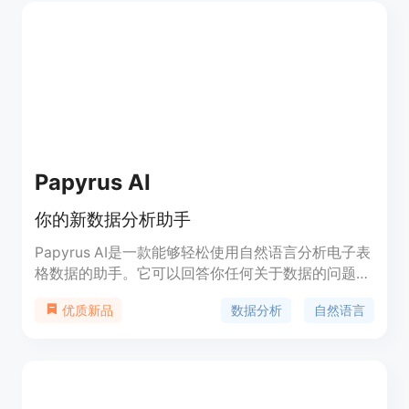
的解释、优化和错误修复功能。无需任何SQL知识，
使用Text2SQL.AI，您可以节省时间并提高工作效
率。
Papyrus AI
你的新数据分析助手
Papyrus AI是一款能够轻松使用自然语言分析电子表
格数据的助手。它可以回答你任何关于数据的问题，
无需编写代码、公式或依赖其他工具。你可以与同事
数据分析
自然语言
优质新品
合作，共同挖掘团队所需的洞察力。Papyrus AI目前
正在被一些公司的用户测试使用。它提供免费试用，
具体定价请参考官方网站。