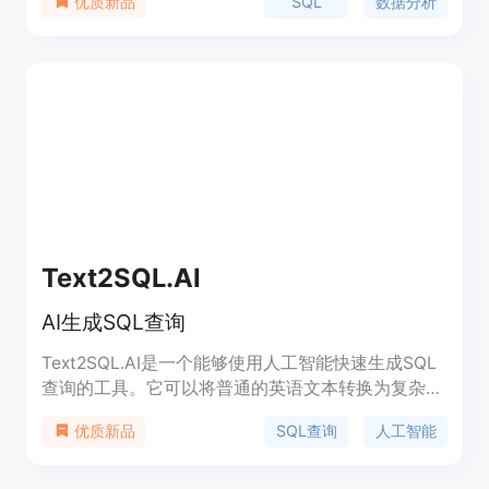
SQL
数据分析
优质新品
Sherloq的主要优点包括无需集成即可使用、支持快
速获取特定问题的答案、节省时间的共享查询功能、
以及对数据安全性的重视。此外，Sherloq还获得了
Product Hunt Award 2022年数据分析类别的第一
名，并在G2上获得了4.9的高评分。
Text2SQL.AI
AI生成SQL查询
Text2SQL.AI是一个能够使用人工智能快速生成SQL
查询的工具。它可以将普通的英语文本转换为复杂的
SQL查询，帮助用户快速构建复杂的SQL查询语句。
SQL查询
人工智能
优质新品
除了SQL查询，它还可以生成Excel公式、Google表
格公式和正则表达式，帮助用户更高效地处理数据。
Text2SQL.AI支持各种数据库类型，并提供SQL查询