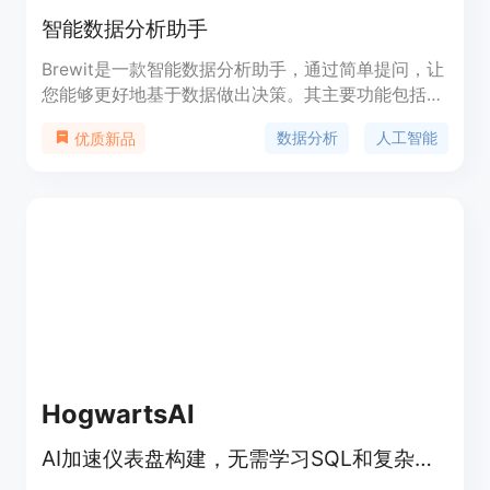
智能数据分析助手
Brewit是一款智能数据分析助手，通过简单提问，让
您能够更好地基于数据做出决策。其主要功能包括数
据集成、即时答案、图表库、AI推荐等。与其他产品
数据分析
人工智能
优质新品
不同之处在于其能简化数据管理，为协作式数据驱动
决策增加智能语义层。同时，Brewit还提供数据仓库
连接、内置数据目录、处理复杂查询、审批工作流、
特定角色的AI助手等功能。Brewit的定价和定位可在
其官方网站上获取。
HogwartsAI
AI加速仪表盘构建，无需学习SQL和复杂的数据分析工具