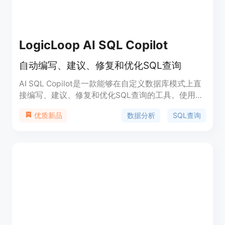
LogicLoop AI SQL Copilot
自动编写、建议、修复和优化SQL查询
AI SQL Copilot是一款能够在自定义数据库模式上直
接编写、建议、修复和优化SQL查询的工具。使用自
然语言描述您要查询的内容，AI将在您的数据集中自
数据分析
SQL查询
优质新品
动找到结果，无需工程师介入。您可以定时设置提醒
和自动化来监控您的业务。该产品还提供API接口。
在您的数据模式上进行操作，分析和查询数据，不再
需要工程师的帮助。