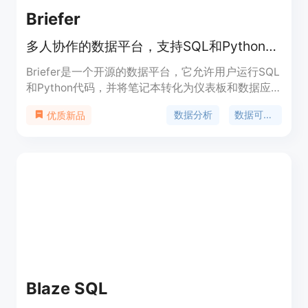
Briefer
多人协作的数据平台，支持SQL和Python的交互式笔记本。
Briefer是一个开源的数据平台，它允许用户运行SQL
和Python代码，并将笔记本转化为仪表板和数据应
用。它支持连接多种数据源，如Postgres、
数据分析
数据可视化
优质新品
BigQuery、Redshift等，并且可以利用查询结果直接
在Python代码块中使用。此外，它还提供了预安装
的库和内置AI助手来帮助用户更快速地编写代码。
Briefer的仪表板和数据应用功能，使得用户可以创建
交互式的页面，用于数据探索和决策支持。
Blaze SQL