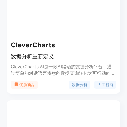
CleverCharts
数据分析重新定义
CleverCharts AI是一款AI驱动的数据分析平台，通
过简单的对话语言将您的数据查询转化为可行动的见
解。可定制的交互式仪表盘让您深入了解数据，支持
数据分析
人工智能
优质新品
MySQL、SQLite和Excel数据源。数据安全得到保
障，适用于小型到中型企业、初创公司和非技术用
户。