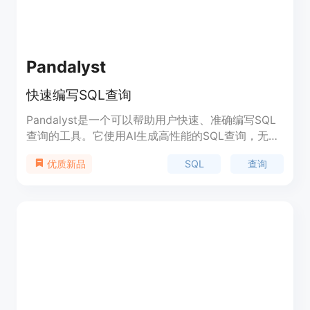
Pandalyst
快速编写SQL查询
Pandalyst是一个可以帮助用户快速、准确编写SQL
查询的工具。它使用AI生成高性能的SQL查询，无论
您的技能水平如何，都能够轻松生成没有错误的查询
SQL
查询
优质新品
语句。Pandalyst提供基本版和专业版，用户可以根
据需求选择合适的版本。