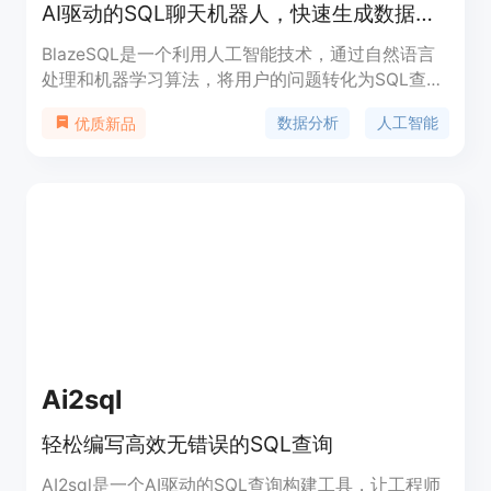
AI驱动的SQL聊天机器人，快速生成数据洞察。
BlazeSQL是一个利用人工智能技术，通过自然语言
处理和机器学习算法，将用户的问题转化为SQL查询
的数据分析平台。它允许非技术用户通过与AI聊天机
数据分析
人工智能
优质新品
器人对话，直接从数据库中获取数据洞察。
BlazeSQL的主要优点包括快速生成复杂的SQL查
询、24/7可用性、企业级安全和隐私保护、自动提取
数据库元数据、个性化仪表板以及主动提供关键洞
察。产品背景信息显示，BlazeSQL由数据科学、自
动化和管理咨询领域的专家开发，已经为超过
120,000个洞察提供了支持。
Ai2sql
轻松编写高效无错误的SQL查询
AI2sql是一个AI驱动的SQL查询构建工具，让工程师