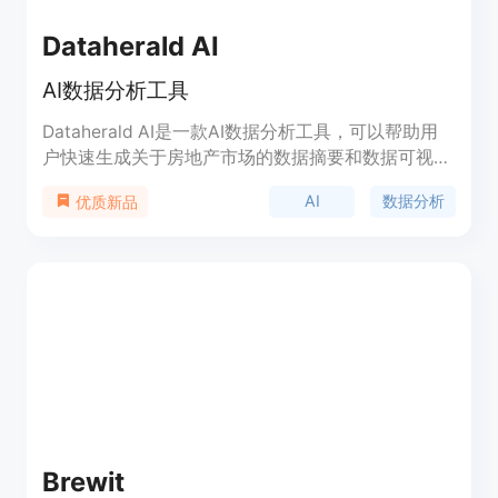
Dataherald AI
AI数据分析工具
Dataherald AI是一款AI数据分析工具，可以帮助用
户快速生成关于房地产市场的数据摘要和数据可视
化，支持租金、销售价格、挂牌价格、每平方英尺价
AI
数据分析
优质新品
格、已售房屋数量、库存和待售房屋数量等数据。目
前只支持美国的州、县、城市和邮政编码等地理位置
数据，时间范围只支持2020年1月1日以后的数据。
该产品目前处于技术预览阶段，功能有限。
Brewit