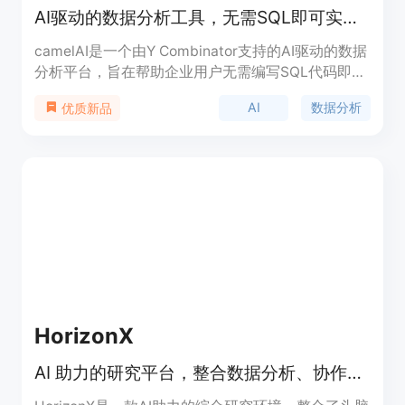
AI驱动的数据分析工具，无需SQL即可实现商业智能
camelAI是一个由Y Combinator支持的AI驱动的数据
分析平台，旨在帮助企业用户无需编写SQL代码即可
快速从数据中获取洞察。它通过自然语言处理技术，
AI
数据分析
优质新品
允许用户以对话形式提出问题，并即时生成图表和分
析报告。camelAI支持多种数据源连接，包括
Postgres、BigQuery、MongoDB等，确保用户可以
轻松整合现有数据。其主要优点是操作简单、分析高
效，适合希望快速获取数据洞察但缺乏技术背景的商
业用户。camelAI提供免费试用，具体定价需根据用
户需求咨询。
HorizonX
AI 助力的研究平台，整合数据分析、协作和出版功能。