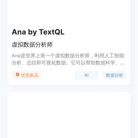
Ana by TextQL
虚拟数据分析师
Ana是世界上第一个虚拟数据分析师，利用人工智能
分析、总结和可视化数据。它可以帮助数据科学、销
售和市场营销等领域的专业人士快速获得数据洞察，
AI
数据分析
优质新品
并且提供高级的数据隐私保护和安全性。Ana的功能
包括上传数据、用自然语言提问、获取即时分析结果
等。定价方案请查看官方网站。