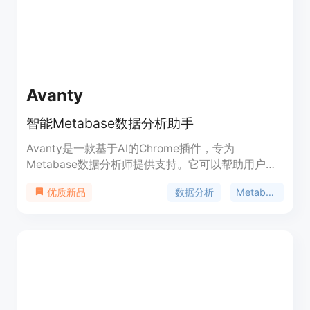
Avanty
智能Metabase数据分析助手
Avanty是一款基于AI的Chrome插件，专为
Metabase数据分析师提供支持。它可以帮助用户更
快地编写、编辑、理解和评论SQL查询，并提供智能
数据分析
Metabase
优质新品
SQL生成功能。Avanty可以节省用户在生成、编辑和
理解SQL方面的时间，提高工作效率。Avanty提供免
费试用，并有付费版本提供更多高级功能。