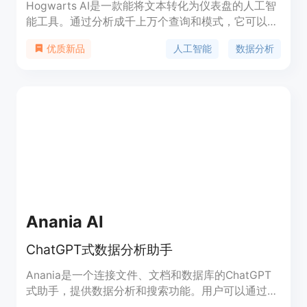
Hogwarts AI是一款能将文本转化为仪表盘的人工智
能工具。通过分析成千上万个查询和模式，它可以将
产品数据要求转化为直观的图表和摘要。支持与多种
人工智能
数据分析
优质新品
数据源（如Postgres，Snowflake，Salesforce，
Stripe和Excel表）无缝集成。使用Hogwarts AI，您
可以轻松创建视觉吸引人的图表，无需学习SQL和
DAX查询。借助智能图表推荐功能，您可以发现更深
入的洞察，并生成可共享的图表供产品文档和高管审
查。
Anania AI
ChatGPT式数据分析助手
Anania是一个连接文件、文档和数据库的ChatGPT
式助手，提供数据分析和搜索功能。用户可以通过连
接Excel文件、文档、数据库和URL来提问和分析数