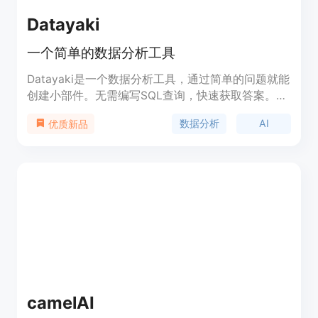
Datayaki
一个简单的数据分析工具
Datayaki是一个数据分析工具，通过简单的问题就能
创建小部件。无需编写SQL查询，快速获取答案。保
护您的数据隐私，全部分析在本地进行。支持Excel
数据分析
AI
优质新品
和CSV文件分析，还提供与Firebase、Postgres等数
据库的连接。具备可解释性AI，支持端到端加密的协
作功能。
camelAI