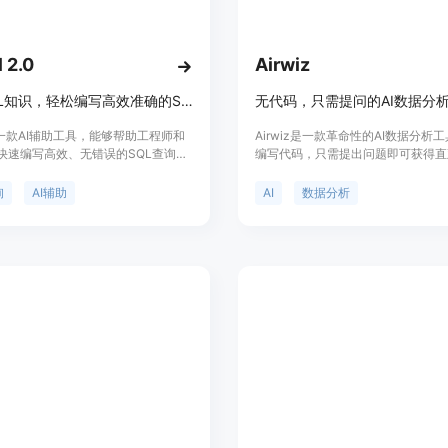
 2.0
Airwiz
无需SQL知识，轻松编写高效准确的SQL查询
无代码，只需提问的AI数据分
l是一款AI辅助工具，能够帮助工程师和
Airwiz是一款革命性的AI数据分析
快速编写高效、无错误的SQL查询语
编写代码，只需提出问题即可获得直
只需输入与数据相关的几个关键词，
分析结果。它与Airtable无缝集成
l会自动构建出优化的SQL查询语句，实
供了Python级别的数据洞察，使数
询
AI辅助
AI
数据分析
性能。
变得轻松快捷。用户可以立即获得可
据洞察，无需等待复杂的报告。Airw
是为Airtable用户提供便捷、高效
解决方案。