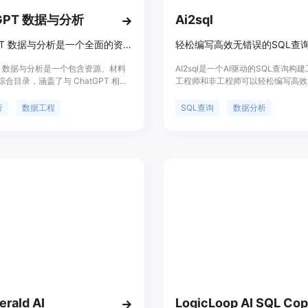
tGPT 数据与分析
Ai2sql
ChatGPT 数据与分析是一个全面的资源、材料和指南目录，旨在帮助您掌握人工智能的艺术。
轻松编写高效无错误的SQL查
PT 数据与分析是一个包含资源、材料
AI2sql是一个AI驱动的SQL查询构
合目录，涵盖了与 ChatGPT 相关
工程师和非工程师可以轻松编写高效
该目录旨在帮助您提高 AI 技能。本书
的SQL查询，无需了解SQL语言。AI2
hatGPT 的提示，可帮助您释放创造
您的数据关键词自动生成优化的SQ
析
数据工程
SQL查询
数据分析
工作效率。提示清晰简明。本目录中
实现极快的性能。
料都经过精心策划，确保来源可靠和
您提供高质量的信息和指导。
erald AI