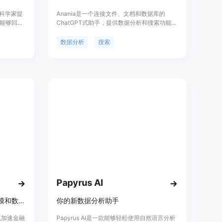
据科学家提
Anania是一个连接文件、文档和数据库的
能够回答
ChatGPT式助手，提供数据分析和搜索功能。
提供数据分
用户可以通过连接Excel文件、文档、数据库
可视化、
和URL来提问和分析数据。Anania支持问答、
数据分析
搜索
速准确地
查询、搜索和生成报告等功能，帮助用户更轻
。该产品
松地进行数据分析和获取有用的信息。
要选择不
得力助
作。
Papyrus AI
Excel原生AI代理，加速金融建模和数据分析。
你的新数据分析助手
可以加速金融
Papyrus AI是一款能够轻松使用自然语言分析