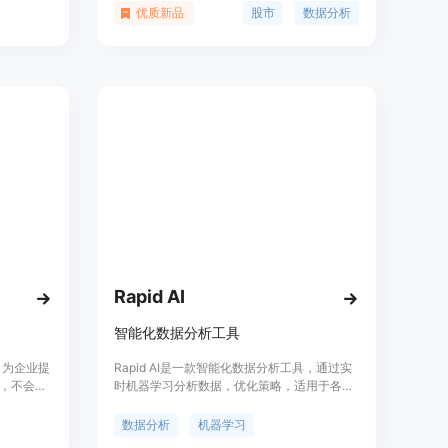
告和可操
面和强大的功能，为投资者提供实时数据、市
优质新品
股市
数据分析
户节省大量
场分析、投资组合管理等一站式服务。
出数据驱
销售、客
大小，都
需求和跟踪变
Rapid AI
智能化数据分析工具
，为企业提
Rapid AI是一款智能化数据分析工具，通过实
，不会将
时机器学习分析数据，优化策略，适用于各种
的问题转化
规模的企业。具有成本效益高、高效节省时
化选项，
间、更高的准确性等优点。提供定制化、专业
数据分析
机器学习
的英语提
支持的AI工具，帮助企业提升效率，降低成