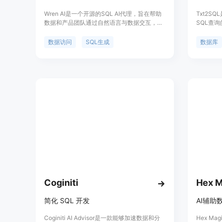
Wren AI是一个开源的SQL AI代理，旨在帮助
Txt2
数据和产品团队通过自然语言与数据交互，生
SQL查
成SQL查询、图表、电子表格、报告和BI。它
高工作效率
采用语义引擎架构，为LLM提供业务上下文，
SQLite
数据访问
SQL生成
数据库
通过“建模定义语言”处理元数据、架构、术
供了基本
语、数据关系以及计算和聚合背后的逻辑，生
成具有语义上下文的准确SQL查询。Wren AI
的主要优点包括易于上手、安全可靠、开源免
费，支持多种数据源和分析工具，如
BigQuery、DuckDB、PostgreSQL等，并且
可以与Excel、Google Sheets等流行工具集
成。它还支持多种LLM模型，无论是托管在云
端还是本地。Wren AI的定位是为数据团队提
供一个强大的工具，以提高数据访问和分析的
效率。
Coginiti
Hex M
简化 SQL 开发
AI辅助
Coginiti AI Advisor是一款能够加速数据和分
Hex M