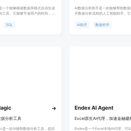
SQL是一个能够根据数据库模式自动生成
AI数据分析助手是一款能够帮助数
询的工具。它能够节省用户的时间，提
升数据分析流程的人工智能助手。它
。支持MySQL、Postgres、
用户对数据的问题，并通过AI技术
和MS SQL等多种数据库。Txt2SQL提
析的支持。助手的主要功能包括数据
SQL
AI助手
数据科学
版和高级版两个价格方案。
数据清洗、数据挖掘等，优势在于快
解答数据问题，提供实时的分析结果
的定价根据使用情况而定，可根据需
同的订阅套餐。定位为数据科学家的
手，帮助其在数据分析中更高效地工
agic
Endex AI Agent
数据分析工具
agic是一款AI辅助数据分析工具，提供
Endex是一个Excel本地AI代理，