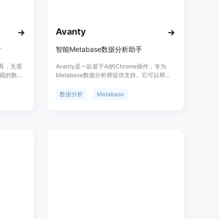
Avanty
析
智能Metabase数据分析助手
工具，无需
Avanty是一款基于AI的Chrome插件，专为
观的数据
Metabase数据分析师提供支持。它可以帮助
，为用户提
用户更快地编写、编辑、理解和评论SQL查
据分析过程
询，并提供智能SQL生成功能。Avanty可以节
数据分析
Metabase
操作的数
省用户在生成、编辑和理解SQL方面的时间，
iz的定位
提高工作效率。Avanty提供免费试用，并有付
的数据分析
费版本提供更多高级功能。