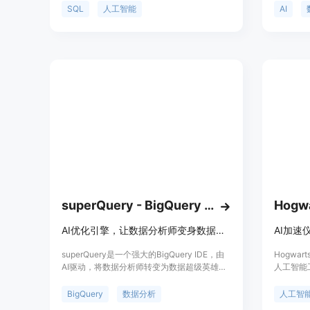
数据库。SQL 创造者具有智能化的查询优化和
平台通过
SQL
人工智能
AI
错误修复功能，能够自动推测用户意图并提供
业务流程
相应的 SQL 解决方案。同时，SQL 创造者还
包括易于
提供丰富的数据库操作功能，包括增删改查、
幻觉、可
数据导入导出等。它的简洁易用的界面使得
性。
SQL 查询变得简单而高效。SQL 创造者适用
于数据分析师、软件开发人员和数据库管理员
等使用 SQL 进行数据处理和查询的用户。
superQuery - BigQuery AI optimization engine
Hogwa
AI优化引擎，让数据分析师变身数据超级英雄
superQuery是一个强大的BigQuery IDE，由
Hogwa
AI驱动，将数据分析师转变为数据超级英雄。
人工智能
其功能包括：实时优化查询、自适应缓存、智
式，它可
能补全、多查询执行、自动检测标准/传统
和摘要。支
BigQuery
数据分析
人工智
SQL、变量使用、查询结果可视化等。此外，
Snowfla