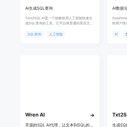
AI生成SQL查询
AI数据
Text2SQL.AI是一个能够使用人工智能快速生
Datah
成SQL查询的工具。它可以将普通的英语文本
助用户快
转换为复杂的SQL查询，帮助用户快速构建复
数据可视
杂的SQL查询语句。除了SQL查询，它还可以
格、每平
SQL查询
人工智能
AI
生成Excel公式、Google表格公式和正则表达
待售房屋
式，帮助用户更高效地处理数据。
县、城市
Text2SQL.AI支持各种数据库类型，并提供
围只支持
SQL查询的解释、优化和错误修复功能。无需
目前处于
任何SQL知识，使用Text2SQL.AI，您可以节
省时间并提高工作效率。
Wren AI
Txt2
开源的SQL AI代理，让文本到SQL的转换变得简单。
生成SQ