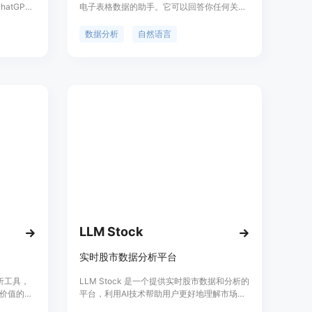
atGPT
电子表格数据的助手。它可以回答你任何关于
数据的问题，无需编写代码、公式或依赖其他
工具。你可以与同事合作，共同挖掘团队所需
数据分析
自然语言
的洞察力。Papyrus AI目前正在被一些公司的
用户测试使用。它提供免费试用，具体定价请
参考官方网站。
LLM Stock
实时股市数据分析平台
分析工具，
LLM Stock 是一个提供实时股市数据和分析的
价值的洞
平台，利用AI技术帮助用户更好地理解市场动
通过深度
态，为投资决策提供支持。该平台以简洁的界