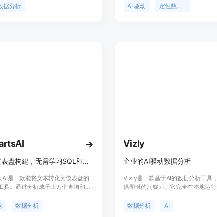
连接数据源、微调AI分析器并整合到
分析和理解用户反馈，提供准确的报
数据分析
AI 驱动
定性数据分析
中，提供业务增长洞察。其主要优点
作的洞察。Viable 不仅可以帮助用
使用的管理面板、无需编码、避免AI
的分析时间，还可以帮助用户快速做
嵌入的业务流程以及行业领先的安全
动的决策。它适用于各个部门，包括
户支持、市场研究等，无论公司规模
可以使用 Viable 来深入了解用户
化。
rtsAI
Vizly
AI加速仪表盘构建，无需学习SQL和复杂的数据分析工具
企业的AI驱动数据分析
rts AI是一款能将文本转化为仪表盘的
Vizly是一款基于AI的数据分析工具
工具。通过分析成千上万个查询和模
供即时的洞察力。它完全在本地运行
以将产品数据要求转化为直观的图表
数据离开您的设备。Vizly可以将您
持与多种数据源（如Postgres，
为可操作的见解，并提供广泛的可视
能
数据分析
数据分析
AI
ke，Salesforce，Stripe和Excel表）
以帮助您了解数据。您可以通过简单