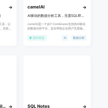
camelAI
询
AI驱动的数据分析工具，无需SQL即可实现商业智能
建工具，让
camelAI是一个由Y Combinator支持的AI驱动
、无错误
的数据分析平台，旨在帮助企业用户无需编写
sql根据
SQL代码即可快速从数据中获取洞察。它通过
L查询，以
自然语言处理技术，允许用户以对话形式提出
国外精选
AI
数据分析
问题，并即时生成图表和分析报告。camelAI
支持多种数据源连接，包括Postgres、
BigQuery、MongoDB等，确保用户可以轻松
整合现有数据。其主要优点是操作简单、分析
高效，适合希望快速获取数据洞察但缺乏技术
背景的商业用户。camelAI提供免费试用，具
体定价需根据用户需求咨询。
LogicLoop AI SQL Copilot
SQL Notes