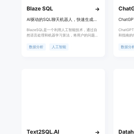
Blaze SQL
Cha
AI驱动的SQL聊天机器人，快速生成数据洞察。
BlazeSQL是一个利用人工智能技术，通过自
ChatG
然语言处理和机器学习算法，将用户的问题转
和指南的综
化为SQL查询的数据分析平台。它允许非技术
的内容。
用户通过与AI聊天机器人对话，直接从数据库
提供了 C
数据分析
人工智能
数据分
中获取数据洞察。BlazeSQL的主要优点包括
力，提高
快速生成复杂的SQL查询、24/7可用性、企业
的所有材
级安全和隐私保护、自动提取数据库元数据、
权威，为
个性化仪表板以及主动提供关键洞察。产品背
景信息显示，BlazeSQL由数据科学、自动化
和管理咨询领域的专家开发，已经为超过
120,000个洞察提供了支持。
Text2SQL.AI
Datah