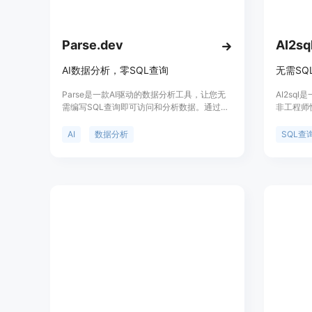
Parse.dev
AI2sql
AI数据分析，零SQL查询
Parse是一款AI驱动的数据分析工具，让您无
AI2sq
需编写SQL查询即可访问和分析数据。通过
非工程师
Parse，您可以轻松查询数据库、分析数据趋
句。用户
势、生成可视化报告等。优势：无需SQL知
AI2sq
AI
数据分析
SQL查
识，直观便捷；智能分析，自动发现数据洞
现极快的
察；可视化报告，直观呈现数据。定价：基本
免费版提供基本功能，高级版提供更多功能和
数据存储空间，详细定价请参考官方网站。定
位：面向个人用户、小型团队和企业用户的数
据分析工具。