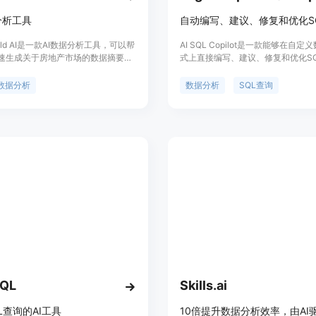
分析工具
自动编写、建议、修复和优化S
erald AI是一款AI数据分析工具，可以帮
AI SQL Copilot是一款能够在自
速生成关于房地产市场的数据摘要和
式上直接编写、建议、修复和优化S
化，支持租金、销售价格、挂牌价
工具。使用自然语言描述您要查询的
方英尺价格、已售房屋数量、库存和
将在您的数据集中自动找到结果，无
数据分析
数据分析
SQL查询
数量等数据。目前只支持美国的州、
介入。您可以定时设置提醒和自动化
和邮政编码等地理位置数据，时间范
的业务。该产品还提供API接口。在
2020年1月1日以后的数据。该产品
模式上进行操作，分析和查询数据，
技术预览阶段，功能有限。
工程师的帮助。
SQL
Skills.ai
L查询的AI工具
10倍提升数据分析效率，由AI