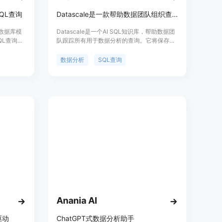
QL查询
Datascale是一款帮助数据团队组织查询、获取表格洞见并可视化关系的下一代AI数据知识库。
定义数据库模
Datascale是一个AI SQL知识库，帮助数据团
QL查询的
队跟踪所有用于数据分析的查询。它将保存的
内容，AI
查询转化为知识，从分散的分析中提取表格洞
需工程师
见和可视化关系。
数据分析
SQL查询
来监控您
您的数据
不再需要
Anania AI
驱动
ChatGPT式数据分析助手