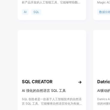
析产品开发的人工智能工具。它能够帮助数据
Magic
专业人士以各种技能水平编写、理解和优化
Analysi
SQL 查询。通过与 AI 交互，您可以获得即时
能。产品
AI
SQL
数据分
的查询辅助、学习资源、性能优化、故障排除
分析体验
和错误处理。该产品可帮助您提高工作效率、
减少开发时间并降低计算成本。
SQL CREATOR
Datri
AI 强化的自然语言 SQL 工具
SQL 创造者是一款基于人工智能技术的自然语
Datrics
言 SQL 工具。它能够将自然语言转化为有效
供的AI
的 SQL 语句，帮助用户更轻松地查询和处理
确的数据