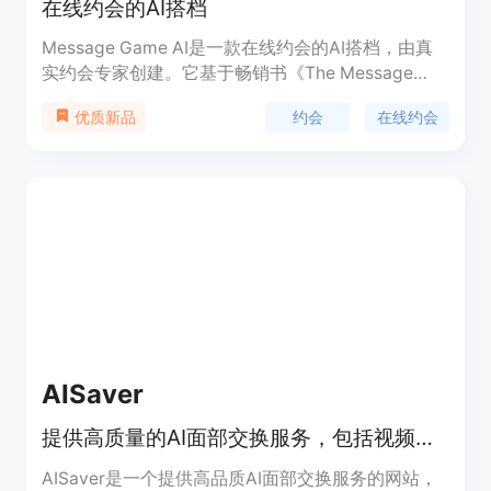
在线约会的AI搭档
Message Game AI是一款在线约会的AI搭档，由真
实约会专家创建。它基于畅销书《The Message
Game》，通过训练高质量数据集来提供实用的约会
约会
在线约会
优质新品
建议和引导。MGAI通过聊天机器人形式提供服务，
帮助男性加速在线约会进程，获取更多的约会机会。
订阅用户将获得免费的畅销书《The Message
Game》和其他额外资源。
AISaver
提供高质量的AI面部交换服务，包括视频面部交换、照片面部交换、GIF面部交换和多人面部交换。
AISaver是一个提供高品质AI面部交换服务的网站，