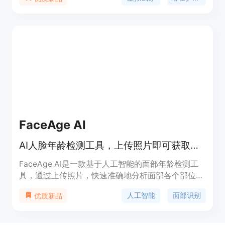
拟试穿图像。其主要优点包括高精度的服装纹理细节
处理、与多种插件的兼容性以及强大的场景适应能
力。AnyDressing 的背景信息显示，它是由字节跳动
和清华大学的研究团队共同开发的，旨在推动虚拟试
穿技术的发展。该产品目前处于研究阶段，尚未定
价，主要面向学术研究和效果展示。
FaceAge AI
AI人脸年龄检测工具，上传照片即可获取面部年龄分析，包括面部年龄、眼部年龄、皮肤年龄和皱纹年龄。
FaceAge AI是一款基于人工智能的面部年龄检测工
具，通过上传照片，快速准确地分析面部各个部位的
年龄信息。其主要优点在于提供私密、快速、准确的
人工智能
面部识别
优质新品
年龄分析结果，可帮助用户更好地了解自己的面部特
征。