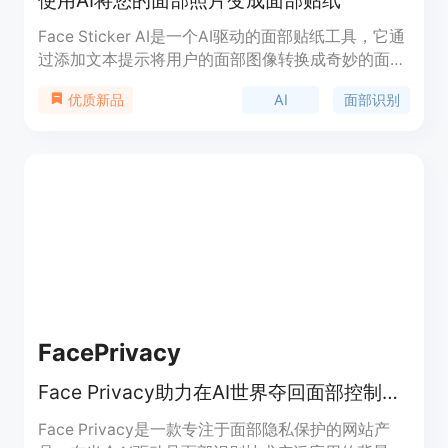
Face Sticker AI是一个AI驱动的面部贴纸工具，它通
过添加文本提示将用户的面部图像转换成奇妙的面部
贴纸图像。该产品利用先进的面部识别技术和自然语
AI
面部识别
优质新品
言处理技术，确保生成的贴纸与原始图像高度相似，
同时保持高清图像质量。Face Sticker AI不仅支持真
人照片，还支持动画角色照片，满足用户个性化表达
和创造的需求。产品背景信息显示，Face Sticker AI
旨在提供一个简单易用的平台，让用户能够以前所未
有的方式探索和创造面部贴纸，释放创造力。产品定
价分为Base、Standard和Pro三个等级，用户可以根
据自己的需求选择合适的计划购买积分。
FacePrivacy
Face Privacy助力在AI世界夺回面部控制权，从数据库移除面部信息。
Face Privacy是一款专注于面部隐私保护的网站产