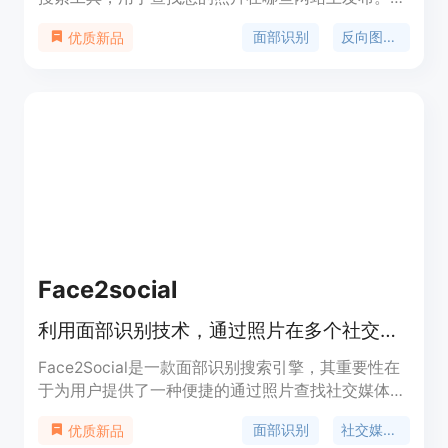
使用面部识别技术进行反向图像搜索，帮助您找到图
面部识别
反向图像搜索
优质新品
片中包含的面部，并保护您的隐私。它还可用于检测
版权侵权。定价：PROtect计划。定位：帮助用户在
互联网上追踪自己的面部，维护形象权益，并监控在
线存在。
Face2social
利用面部识别技术，通过照片在多个社交媒体平台查找账号。
Face2Social是一款面部识别搜索引擎，其重要性在
于为用户提供了一种便捷的通过照片查找社交媒体账
号的方式。主要优点包括拥有广泛的社交媒体用户图
面部识别
社交媒体搜索
优质新品
片数据库，用户可在付费前预览结果，无结果则无需