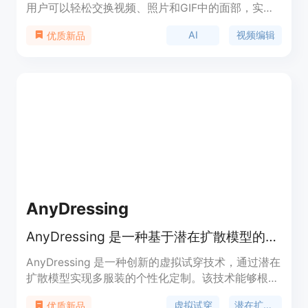
用户可以轻松交换视频、照片和GIF中的面部，实现
多人面部交换。其主要优点包括高准确性、快速处
AI
视频编辑
优质新品
理、无水印输出，定位于提供创意视频生成工具。
AnyDressing
AnyDressing 是一种基于潜在扩散模型的可定制多服装虚拟试穿技术。
AnyDressing 是一种创新的虚拟试穿技术，通过潜在
扩散模型实现多服装的个性化定制。该技术能够根据
用户提供的服装组合和个性化文本提示生成逼真的虚
虚拟试穿
潜在扩散模型
优质新品