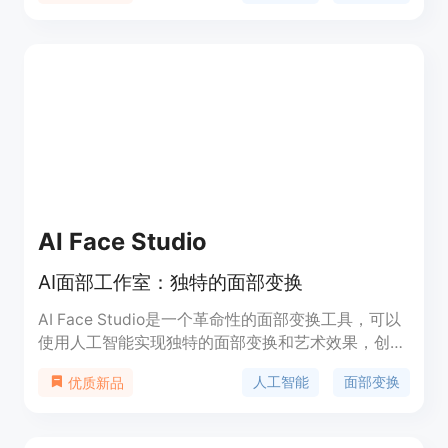
面、实时生成和弦进行的能力以及与各种数字音频工
作站(DAW)的兼容性。价格方面，Cadenza在促销期
间以30美元的价格出售，这使得它对于音乐制作人
来说是一个经济实惠的选择。
AI Face Studio
AI面部工作室：独特的面部变换
AI Face Studio是一个革命性的面部变换工具，可以
使用人工智能实现独特的面部变换和艺术效果，创建
令人惊叹的视觉内容。利用先进的技术，AI Face
人工智能
面部变换
优质新品
Studio提供多样化且易于使用的面部变换功能，让您
在任何设备上开始快速而令人惊叹的面部更新之旅。