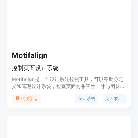
样化的模型选择。
Motifalign
控制页面设计系统
Motifalign是一个设计系统控制工具，可以帮助你定
义和管理设计系统，检查页面的兼容性，并与团队成
员共享。它可以控制组件、颜色、图标、圆角值等，
设计系统
页面兼容性
优质新品
优化设计和软件开发流程。价格为每月4.99美元。