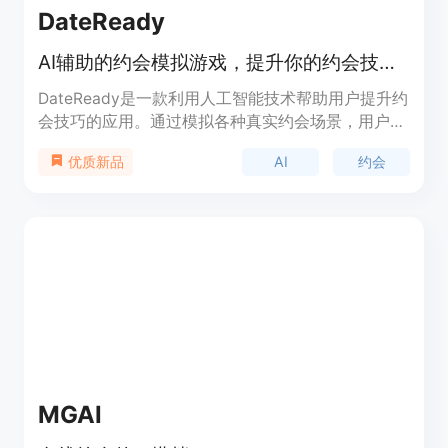
DateReady
AI辅助的约会模拟游戏，提升你的约会技巧。
DateReady是一款利用人工智能技术帮助用户提升约
会技巧的应用。通过模拟各种真实约会场景，用户可
以练习对话技巧，增强自信，并在挑战性场景中提升
AI
约会
优质新品
自己的约会能力。它像是一个口袋里的秘密武器，让
你在约会时拥有完美的台词，读懂气氛，将紧张不安
转化为自信魅力。
MGAI