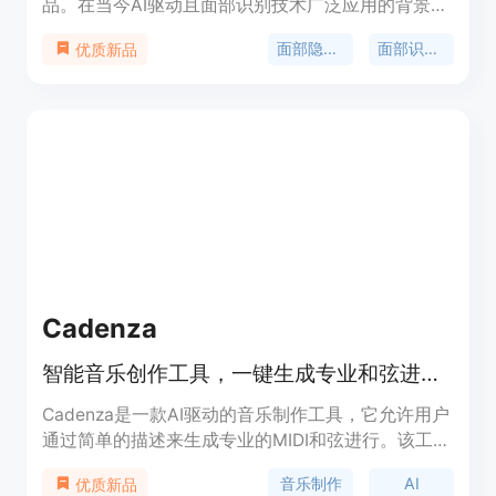
品。在当今AI驱动且面部识别技术广泛应用的背景
下，政府和企业大量使用面部识别数据库，个人面部
面部隐私保护
面部识别数据库移除
优质新品
隐私面临严重威胁。该产品的重要性在于帮助用户夺
回对自己面部信息的控制权，避免被无端跟踪和监
控。其主要优点是能够深入各个面部识别数据库，依
据适用的隐私法律提交移除和退出请求，并且持续监
控以确保数据不会再次出现。产品定位为注重隐私的
个人用户，帮助他们实现全面的面部隐私保护。价格
方面，文档未明确提及，可能需进一步访问网站了
解。
Cadenza
智能音乐创作工具，一键生成专业和弦进行。
Cadenza是一款AI驱动的音乐制作工具，它允许用户
通过简单的描述来生成专业的MIDI和弦进行。该工具
能够确保和弦流畅地转换，适用于各种音乐风格，从
音乐制作
AI
优质新品
流行到爵士。Cadenza的主要优点包括用户友好的界