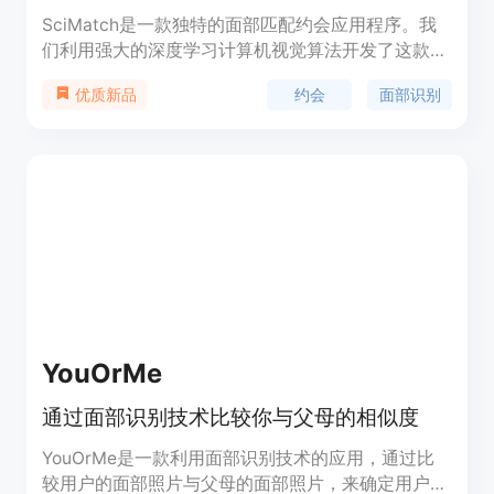
SciMatch是一款独特的面部匹配约会应用程序。我
们利用强大的深度学习计算机视觉算法开发了这款真
正的独角兽约会应用程序。我们的应用程序能够准确
约会
面部识别
优质新品
读取每个用户的面部数据，分析其个性特点，并将其
与他们的完美匹配连接起来。SciMatch不仅仅是一
个简单的比较两张脸的应用程序，它还能识别您的独
特之处，利用面部数据展示您与其他用户的兼容性。
YouOrMe
通过面部识别技术比较你与父母的相似度
YouOrMe是一款利用面部识别技术的应用，通过比
较用户的面部照片与父母的面部照片，来确定用户更