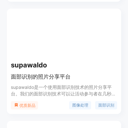
supawaldo
面部识别的照片分享平台
supawaldo是一个使用面部识别技术的照片分享平
台。我们的面部识别技术可以让活动参与者在几秒钟
内找到他们的照片，节省了他们滚动照片的时间。通
图像处理
面部识别
优质新品
过简单上传自拍，即可找到照片。在几个点击内，为
每个参与者提供他们个人的活动相册，让他们可以在
任何设备上访问、检索和存储照片。supawaldo是一
项极为复杂且易于使用的图像分享服务，让您能够添