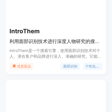
IntroThem
利用面部识别技术进行深度人物研究的搜索引擎
IntroThem是一个搜索引擎，使用面部识别技术对个
人、潜在客户和品牌进行深入、准确的研究。它能够
将陌生人转化为熟悉的面孔，并通过个性化的冷邮件
面部识别
个性化邮件
优质新品
提高成交率。产品背景信息显示，它主要服务于销
售、招聘和投资领域，帮助用户节省研究时间，快速
做出决策。价格方面，页面提供了定价链接，但具体
价格未在页面中显示，可能需要用户进一步联系以获
取详细信息。