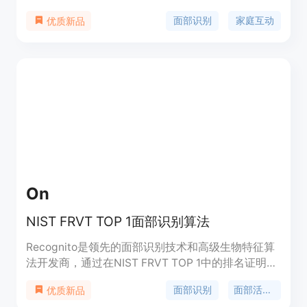
像谁。该技术不仅有趣，还能引发家庭间的互动和讨
面部识别
家庭互动
优质新品
论。它使用先进的面部识别算法，为用户提供一个简
单、直观的方式来探索他们的遗传特征。
On
NIST FRVT TOP 1面部识别算法
Recognito是领先的面部识别技术和高级生物特征算
法开发商，通过在NIST FRVT TOP 1中的排名证明。
提供高级面部识别、面部活体检测、视频分析解决方
面部识别
面部活体检测
优质新品
案。