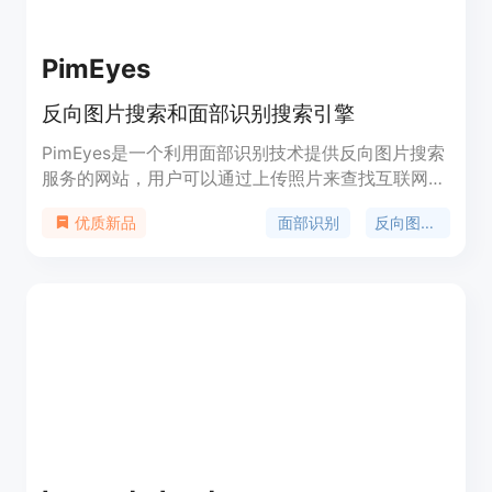
件能够共同工作，从而扩展了扩散社区的功能。我们
进行了大量实验证明，X-Adapter可能在升级的基础
扩散模型中有更广泛的应用。
PimEyes
反向图片搜索和面部识别搜索引擎
PimEyes是一个利用面部识别技术提供反向图片搜索
服务的网站，用户可以通过上传照片来查找互联网上
与该照片相似的图片或个人信息。这项服务在保护隐
面部识别
反向图片搜索
优质新品
私、寻找失踪人口以及版权验证等方面具有重要价
值。PimEyes通过其先进的算法，为用户提供了一个
强大的工具，以帮助他们在网络上查找和识别图像。