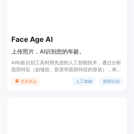
Face Age AI
上传照片，AI识别您的年龄。
AI年龄识别工具利用先进的人工智能技术，通过分析
面部特征（如皱纹、肤质和面部特征的形状），将其
与庞大的数据集进行比对，估计您的年龄。通过科学
人工智能
面部识别
优质新品
近似，我们能够猜测您看起来多大。该工具的主要优
点是准确性高、隐私保护好，免费使用。