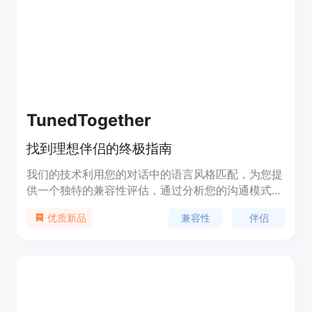
加、组织和分发活动照片给您的客人。
TunedTogether
找到理想伴侣的终极指南
我们的技术利用您的对话中的语言风格匹配，为您提
供一个独特的兼容性评估，通过分析您的沟通模式中
的细微差异，提高找到兼容伴侣的机会。支持高级的
兼容性
伴侣
优质新品
语言风格匹配算法，提供独特的兼容性评估，增加识
别兼容伴侣的潜在成功的机会。经过科学研究验证，
高LSM分数与互相的浪漫兴趣的可能性增加3.05倍，
我们的技术提供了一种数据驱动的方法来衡量关系的
潜在成功。我们的服务不仅限于初步的兼容性，还能
预测长期关系的稳定性，通过LSM分析，表明三个月