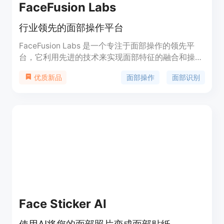
FaceFusion Labs
行业领先的面部操作平台
FaceFusion Labs 是一个专注于面部操作的领先平
台，它利用先进的技术来实现面部特征的融合和操
作。该平台主要优点包括高精度的面部识别和融合能
面部操作
面部识别
优质新品
力，以及对开发者友好的API接口。FaceFusion
Labs 背景信息显示，它在2024年10月15日进行了初
始提交，由Henry Ruhs主导开发。产品定位为开源
项目，鼓励社区贡献和协作。
Face Sticker AI
使用AI将您的面部照片变成面部贴纸