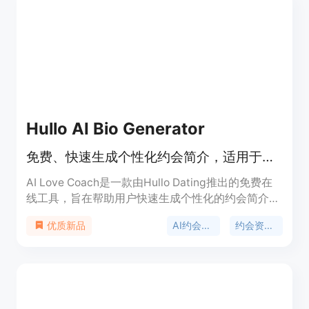
Hullo AI Bio Generator
免费、快速生成个性化约会简介，适用于多个约会平台
AI Love Coach是一款由Hullo Dating推出的免费在
线工具，旨在帮助用户快速生成个性化的约会简介。
该产品利用人工智能技术，通过分析数千个成功的约
AI约会简介生成器
约会资料写作
优质新品
会简介，为用户生成符合其风格和个性的简介。其主
要优点包括免费使用、无需登录或下载、支持多个主
流约会平台，且生成的简介具有个性化、有趣和吸引
人的特点。产品定位为为约会应用的用户提供便捷、
高效的简介创作解决方案。