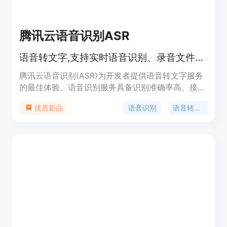
腾讯云语音识别ASR
语音转文字,支持实时语音识别、录音文件识别等
腾讯云语音识别(ASR)为开发者提供语音转文字服务
的最佳体验。语音识别服务具备识别准确率高、接入
便捷、性能稳定等特点。腾讯云语音识别服务开放实
语音识别
语音转文字
优质新品
时语音识别、一句话识别和录音文件识别三种服务形
式,满足不同类型开发者需求。技术先进,性价比高,多
语种支持,适用于客服、会议、法庭等多场景。