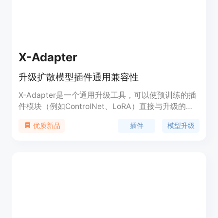
后夫妻维持在一起的概率增加了1.95倍，从而让用户
对他们的关系投资充满信心。
X-Adapter
升级扩散模型插件通用兼容性
X-Adapter是一个通用升级工具，可以使预训练的插
件模块（例如ControlNet、LoRA）直接与升级的文
本到图像扩散模型（例如SD-XL）配合使用，无需进
插件
模型升级
优质新品
一步重新训练。通过训练额外的网络来控制冻结的升
级模型，X-Adapter保留旧模型的连接器，并添加可
训练的映射层以连接不同版本模型的解码器进行特征
重映射。重映射的特征将作为升级模型的引导。为了
增强X-Adapter的引导能力，我们采用空文本训练策
略。在训练后，我们还引入了两阶段去噪策略，以调
整X-Adapter和升级模型的初始潜变量。X-Adapter
展示了与各种插件的通用兼容性，并使不同版本的插