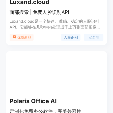
Luxand.cloud
面部搜索 | 免费人脸识别API
Luxand.cloud是一个快速、准确、稳定的人脸识别
API。它能够在几秒钟内处理成千上万张面部图像，
并具有出色的识别率。我们的API经过广泛测试，被
人脸识别
安全性
优质新品
证明在各种条件下都非常稳定。无论您需要进行安全
性人脸识别，还是为您的应用程序提供更好的用户体
验，我们的API都是您正在寻找的解决方案。
Polaris Office AI
定制化免费办公软件，完美兼容性