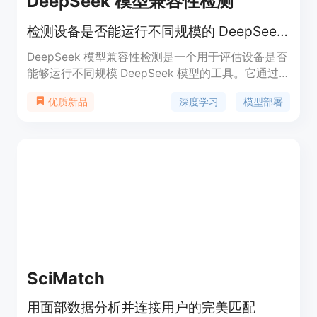
DeepSeek 模型兼容性检测
检测设备是否能运行不同规模的 DeepSeek 模型，提供兼容性预测。
DeepSeek 模型兼容性检测是一个用于评估设备是否
能够运行不同规模 DeepSeek 模型的工具。它通过
检测设备的系统内存、显存等配置，结合模型的参数
深度学习
模型部署
优质新品
量、精度位数等信息，为用户提供模型运行的预测结
果。该工具对于开发者和研究人员在选择合适的硬件
资源以部署 DeepSeek 模型时具有重要意义，能够
帮助他们提前了解设备的兼容性，避免因硬件不足而
导致的运行问题。DeepSeek 模型本身是一种先进的
深度学习模型，广泛应用于自然语言处理等领域，具
有高效、准确的特点。通过该检测工具，用户可以更
好地利用 DeepSeek 模型进行项目开发和研究。
SciMatch
用面部数据分析并连接用户的完美匹配