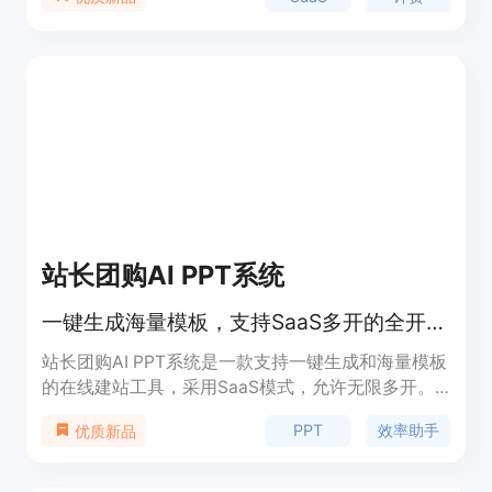
SaaS企业能够灵活地创建和管理这些复杂的定价结
构。Wingback的主要优点包括快速实现收入、低代
码操作和支持任何定价模型。它提供了一个用户友好
的界面，允许用户无需编码即可创建和管理定价页
面、计费门户和自助服务组件。此外，Wingback还
提供了实时的使用监控，使客户能够跟踪他们的消费
情况。产品背景信息显示，Wingback已经获得了Y
Combinator的支持，并被多个知名平台认可。价格
方面，Wingback提供了免费试用、早期创业公司优
惠以及成长型创业公司的定价计划。
站长团购AI PPT系统
一键生成海量模板，支持SaaS多开的全开源系统
站长团购AI PPT系统是一款支持一键生成和海量模板
的在线建站工具，采用SaaS模式，允许无限多开。
该系统基于thinkphp 6.1 + mysql 5.7 + vue3 + vite5
PPT
效率助手
优质新品
技术栈开发，完全开源，支持定制二次开发，适用于
需要快速搭建个性化网站的用户。产品原价2888
元，提供详细的安装部署文档和参数配置文档，以及