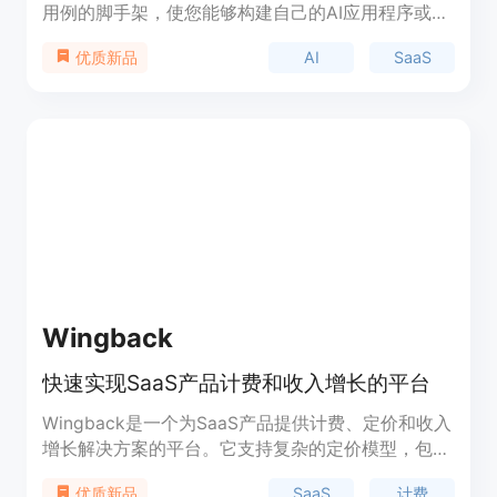
用例的脚手架，使您能够构建自己的AI应用程序或将
AI集成到现有技术中，无需雇佣全栈开发人员和AI开
AI
SaaS
优质新品
发包装器。
Wingback
快速实现SaaS产品计费和收入增长的平台
Wingback是一个为SaaS产品提供计费、定价和收入
增长解决方案的平台。它支持复杂的定价模型，包括
基于使用量的定价、按座位定价和一次性费用，使得
SaaS
计费
优质新品