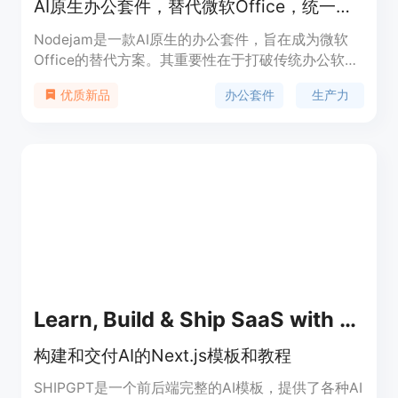
AI原生办公套件，替代微软Office，统一格式，融合文本、表格和幻灯片。
Nodejam是一款AI原生的办公套件，旨在成为微软
Office的替代方案。其重要性在于打破传统办公软件
格式分离的局限，采用通用的.ndjm文件格式，统一
办公套件
生产力
优质新品
文本、表格和幻灯片。主要优点包括无缝融合不同办
公元素、支持自然语言操作、具备统一的数据基础设
施。产品背景是为提升办公效率，减少软件切换带来
的时间成本。价格方面文中提及相关定价即将推出。
定位是面向追求高效办公的用户，提供一站式办公解
决方案。
Learn, Build & Ship SaaS with ShipGPT
构建和交付AI的Next.js模板和教程
SHIPGPT是一个前后端完整的AI模板，提供了各种AI