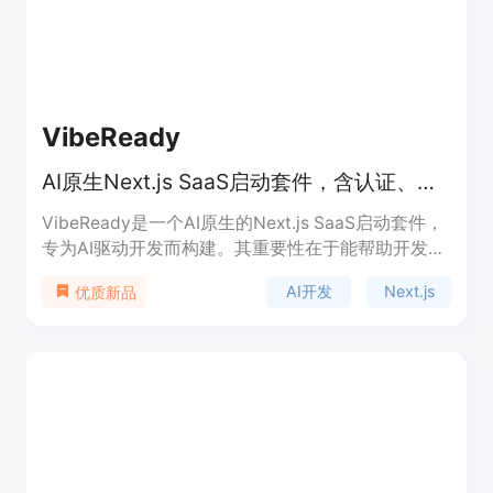
VibeReady
AI原生Next.js SaaS启动套件，含认证、计费等，从149美元起
VibeReady是一个AI原生的Next.js SaaS启动套件，
专为AI驱动开发而构建。其重要性在于能帮助开发者
快速搭建生产就绪的SaaS应用。主要优点包括提供
AI开发
Next.js
优质新品
AI框架，使AI工具生成的代码在整个代码库中保持一
致，避免处理AI生成代码的幻觉问题；所有功能采用
LLM友好格式文档记录，便于AI理解和遵循。背景信
息方面，它基于AGENTS.md这一被20k仓库采用的
LLM无关行业标准构建。价格从149美元起，定位为
帮助开发者专注于业务开发，而非修复AI代码问题。