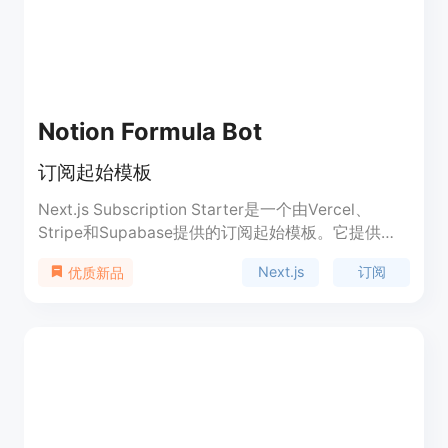
Notion Formula Bot
订阅起始模板
Next.js Subscription Starter是一个由Vercel、
Stripe和Supabase提供的订阅起始模板。它提供了
构建具有订阅功能的Web应用程序的基本结构和功
Next.js
订阅
优质新品
能。该模板使用Next.js作为前端框架，Stripe作为支
付处理平台，Supabase作为后端数据库和身份验证
解决方案。您可以使用该模板快速搭建具有订阅功能
的应用程序，并轻松管理用户的订阅计划。