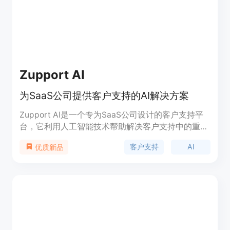
看您的品牌来制作您想要的视频。 异步工作 管理您
的活动、排队和已完成的任务，并邀请多个团队成员
加入您的看板，以便任何人都可以提交请求。
Zupport AI
为SaaS公司提供客户支持的AI解决方案
Zupport AI是一个专为SaaS公司设计的客户支持平
台，它利用人工智能技术帮助解决客户支持中的重复
问题，通过意图检测提供上下文感知的回复，同时支
客户支持
AI
优质新品
持在应用内收集功能请求，以及与Slack同步，以提
升客户支持效率和客户满意度。该产品背景信息表
明，它旨在帮助SaaS公司应对产品发展过程中客户
支持的挑战，通过自动化和智能化手段提高支持团队
的工作效率和响应速度。