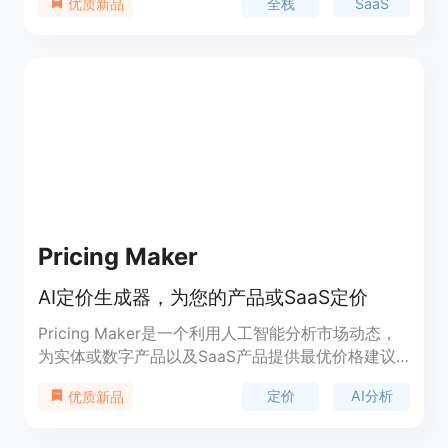
全栈
SaaS
优质新品
的用户认证、支付、内容管理和 AI 功能，模块化设
计帮助开发者专注于产品创新。
Pricing Maker
AI定价生成器，为您的产品或SaaS定价
Pricing Maker是一个利用人工智能分析市场动态，
为实体或数字产品以及SaaS产品提供最优价格建议
的平台。它通过分析市场动态和顾客预期，确保产品
定价
AI分析
优质新品
定价完美，每次定价都能与市场需求和顾客预期相匹
配，从而提升利润率和竞争力。