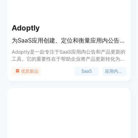
Adoptly
为SaaS应用创建、定位和衡量应用内公告、产品更新横幅等
Adoptly是一款专注于SaaS应用内公告和产品更新的
工具。它的重要性在于帮助企业将产品更新转化为功
能采用，提高用户对新功能的发现率和使用率。主要
SaaS
应用内公告
优质新品
优点包括无需代码，产品和营销团队可自行设计、更
新和发布消息，让工程团队专注于产品开发；能够精
准定位受众，根据页面、触发条件、语言、设备或时
间表展示更新，避免给用户带来干扰；提供详细的分
析功能，可跟踪公告的点击量、浏览量和采用率，了
解用户参与度。产品背景信息方面，它注重设计细
节，提供贴合产品的公告体验。价格方面，采用基于
月活跃用户（MAU）的公平定价策略，有免费计划
和不同档次的付费计划可供选择，适合不同规模和发
展阶段的团队。其定位是为各类SaaS产品团队提供