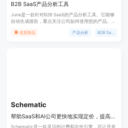
B2B SaaS产品分析工具
June是一款针对B2B SaaS的产品分析工具。它能够
自动生成报告，重点关注公司如何使用您的产品。
June提供了详细的功能列表，可帮助您了解产品的
产品分析
B2B SaaS
优质新品
各种功能和优势。同时，它还提供了灵活的定价计
划，适应不同规模的企业。无论您是初创公司还是大
型企业，June都可以帮助您了解客户如何使用您的
产品，并为您提供有价值的洞察。
Schematic
帮助SaaS和AI公司更快地实现定价，提高用户转化率。
Schematic是一款灵活的计费和定价引擎，可让开发