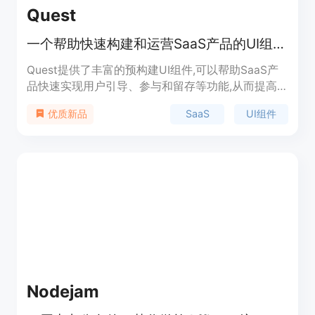
Quest
一个帮助快速构建和运营SaaS产品的UI组件库
Quest提供了丰富的预构建UI组件,可以帮助SaaS产
品快速实现用户引导、参与和留存等功能,从而提高
用户体验和业务指标。主要优势是开箱即用,大大节
SaaS
UI组件
优质新品
省开发成本和时间。定价分为免费和付费版本。定位
是帮助中小企业快速建立和迭代SaaS产品。
Nodejam