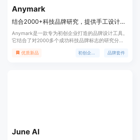
Anymark
结合2000+科技品牌研究，提供手工设计与AI匹配的初创品牌套件，低至$29
Anymark是一款专为初创企业打造的品牌设计工具。
它结合了对2000多个成功科技品牌标志的研究分
析，运用手工设计与AI匹配技术，能在短时间内为用
初创企业标志设计
品牌套件
优质新品
户提供专业的、符合市场规律的品牌套件。其主要优
点包括设计专业、速度快、价格实惠、使用灵活等。
产品背景方面，由有丰富产品设计和品牌建设经验的
创始人打造。价格方面，每个项目可免费开始，仅对
需要的项目进行升级，Logo仅需$29，品牌套件
Popular版$59，专业版$129。定位是帮助初创企业
快速、高效地完成品牌建设，降低品牌设计成本和时
间。
June AI