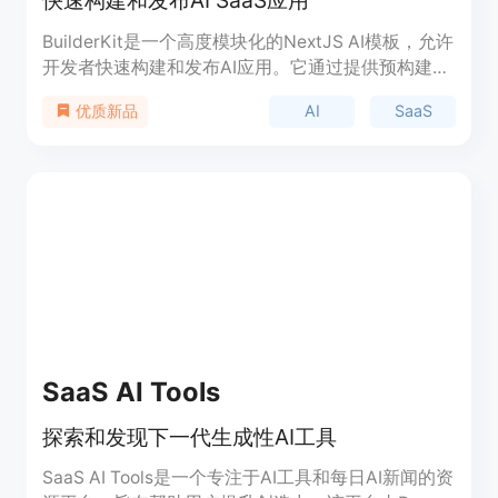
BuilderKit是一个高度模块化的NextJS AI模板，允许
开发者快速构建和发布AI应用。它通过提供预构建的
应用和强大的可部署代码库，节省了40多小时的开
AI
SaaS
优质新品
发工作。BuilderKit支持所有主要的AI模型和工作流
程，包括GPT-4、Whisper、Deepgram等，并且提
供了包括认证、支付和电子邮件集成在内的AI模块。
此外，它还提供了10个预构建的AI应用，以及登陆页
面和等待列表页面，帮助开发者快速启动项目。
SaaS AI Tools
探索和发现下一代生成性AI工具
SaaS AI Tools是一个专注于AI工具和每日AI新闻的资