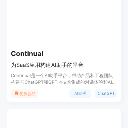
Continual
为SaaS应用构建AI助手的平台
Continual是一个AI助手平台，帮助产品和工程团队
构建与ChatGPT和GPT-4技术集成的对话体验和AI自
动化功能。通过连接私有数据和API，您可以在几分
AI助手
ChatGPT
优质新品
钟内部署AI助手到您的SaaS应用中。Continual提供
了一个端到端的解决方案，让您的产品体验得到AI的
增强，从而为客户带来更多的喜悦和增加收入。