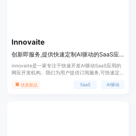
Innovaite
创新即服务,提供快速定制AI驱动的SaaS应用开发
innovaite是一家专注于快速开发AI驱动SaaS应用的
网应开发机构。我们为用户提供订阅服务,可快速定
制功能强大的SaaS应用。用户每月只需支付固定费
SaaS
AI驱动
优质新品
用,即可不断申请新增功能和修改,通常在一个月内就
能收到可用的原型或MVP。我们会持续迭代产品直到
用户100%满意。