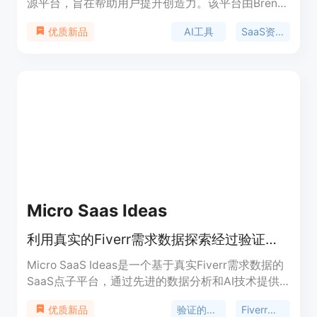
源平台，旨在帮助用户提升创造力。该平台由Bren
Kinfa创建，提供各种AI工具的目录，包括AI检测
AI工具
SaaS资源
优质新品
器、音频与语音、头像与个人资料图片、商业、聊天
机器人、图像与艺术生成等类别。这些工具覆盖了从
设计、编程到商业和教育等多个领域，旨在通过AI技
术提高工作效率和创造力。
Micro Saas Ideas
利用真实的Fiverr需求数据探索经过验证的微型SaaS点子。
Micro SaaS Ideas是一个基于真实Fiverr需求数据的
SaaS点子平台，通过先进的数据分析和AI技术提供
验证的细分SaaS点子和专业的商机。该平台提供了
验证的商业点子
Fiverr需求数据
优质新品
300个验证的细分SaaS点子，包括冷启动策略、SEO