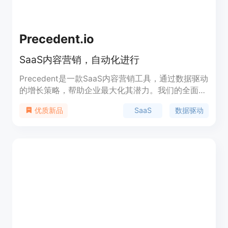
Precedent.io
SaaS内容营销，自动化进行
Precedent是一款SaaS内容营销工具，通过数据驱动
的增长策略，帮助企业最大化其潜力。我们的全面链
接管理解决方案赋予您创建、管理和测量各种接触点
SaaS
数据驱动
优质新品
上的链接的能力，从而实现基于实际收入来源的精确
营销优化。立即掌握您的增长轨迹！