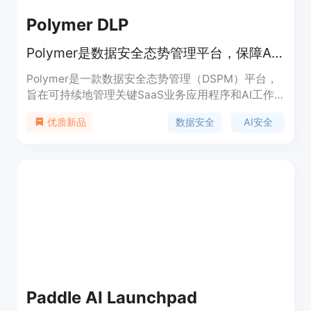
简单、高效的应用内公告解决方案。
Polymer DLP
Polymer是数据安全态势管理平台，保障AI和SaaS生态数据安全。
Polymer是一款数据安全态势管理（DSPM）平台，
旨在可持续地管理关键SaaS业务应用程序和AI工作
流程中的敏感数据使用。它可以实时识别、分析和缓
数据安全
AI安全
优质新品
解AI和SaaS生态系统中的安全风险。其主要优点包
括能够应对新的AI威胁向量，保障数据在生成或被访
问时的安全；可以根据组织的独特需求和AI使用情况
创建和管理上下文驱动的安全政策；支持对员工和AI
的访问进行管理，确保数据交互的安全性等。该平台
面向企业级用户，适合在多个行业使用，如医疗保
健、金融服务和保险等。关于价格，文档中未提及，
推测可能提供免费试用或付费模式。
Paddle AI Launchpad