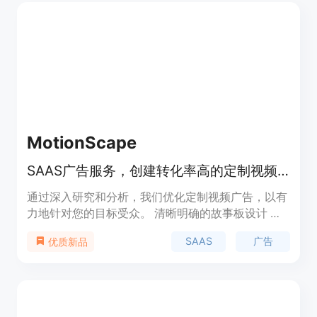
MotionScape
SAAS广告服务，创建转化率高的定制视频广告
通过深入研究和分析，我们优化定制视频广告，以有
力地针对您的目标受众。 清晰明确的故事板设计 基
于研究的广告制作 数据驱动的分析和优化 解锁您的
SAAS
广告
优质新品
广告努力的全部潜力，实现更高的转化率，我们为您
量身定制的视频广告能够针对您的目标受众。 不再
依赖自由职业者 自由职业者不可靠且成本高昂，常
常导致延迟的时间表和不满意的结果。 不再需要会
议 不喜欢开会？我们也是。我们可以通过简单地查