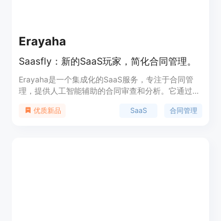
Erayaha
Saasfly：新的SaaS玩家，简化合同管理。
Erayaha是一个集成化的SaaS服务，专注于合同管
理，提供人工智能辅助的合同审查和分析。它通过先
进的逻辑分析和深度理解复杂合同的能力，帮助用户
SaaS
合同管理
优质新品
提高合同审查的准确性和效率。Erayaha AI可以在
Google Workspace和Microsoft AppSource商店作
为SaaS使用，也可以自托管，确保数据安全。