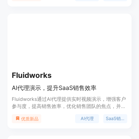
策略和技术实施指南。
Fluidworks
AI代理演示，提升SaaS销售效率
Fluidworks通过AI代理提供实时视频演示，增强客户
参与度，提高销售效率，优化销售团队的焦点，并提
供数据驱动的洞察以细化销售策略。它通过个性化、
AI代理
SaaS销售
优质新品
实时演示和即时问答，为客户提供定制化的体验，方
便他们随时访问演示，确保信息的一致性和可靠性，
帮助他们做出明智的购买决策。