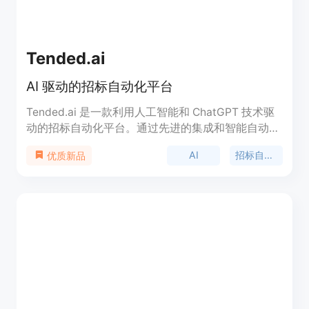
Tended.ai
AI 驱动的招标自动化平台
Tended.ai 是一款利用人工智能和 ChatGPT 技术驱
动的招标自动化平台。通过先进的集成和智能自动
化，我们帮助您节省时间并赢得更多业务。通过我们
AI
招标自动化
优质新品
的平台，您可以回答客户问题，填写问卷，赢得招标
并扩大业务。开始您的免费 7 天试用。