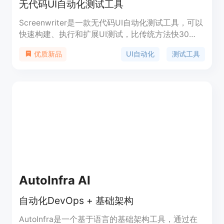
无代码UI自动化测试工具
Screenwriter是一款无代码UI自动化测试工具，可以
快速构建、执行和扩展UI测试，比传统方法快30
倍，无代码编写，无故障。用户只需用简单的英语描
UI自动化
测试工具
优质新品
述用户流程，Screenwriter将为您完成剩下的工作。
您可以在5分钟内创建第一个测试，并在
Screenwriter应用程序中查看每次测试运行的结果。
Screenwriter能够存储和运行所有测试，无需访问您
的代码库。与其他UI自动化测试工具相比，
Screenwriter的AI能够适应您的应用程序，并只显示
真实的问题。您可以通过在应用程序中查看执行回放
来调试Screenwriter测试。目前支持GitHub Actions
和CircleCI，更多支持即将推出。请加入等待列表，
我们将在准备好为您提供服务时与您联系！
AutoInfra AI
自动化DevOps + 基础架构
AutoInfra是一个基于语言的基础架构工具，通过在