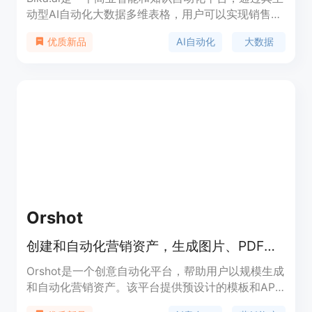
动型AI自动化大数据多维表格，用户可以实现销售自
动化、营销自动化以及项目任务的AI化管理。该产品
AI自动化
大数据
优质新品
以其强大的数据处理能力和AI自动化功能，帮助用户
提升工作效率，减少重复性工作，并通过集成
6000+应用，实现无代码自动化和效率提升。Bika.ai
支持自托管部署，确保用户数据安全，并通过SOC2
和GDPR审核，适合个人和企业级项目使用。
Orshot
创建和自动化营销资产，生成图片、PDF等，API和集成应用，您的整个创意工作流程，自动化并准备就绪。
Orshot是一个创意自动化平台，帮助用户以规模生成
和自动化营销资产。该平台提供预设计的模板和API
集成，使用户能够快速生成图片、PDF等，从而节省