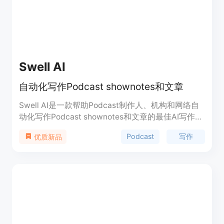
Swell AI
自动化写作Podcast shownotes和文章
Swell AI是一款帮助Podcast制作人、机构和网络自
动化写作Podcast shownotes和文章的最佳AI写作工
具。我们可以与Dropbox、Google Drive、RSS等集
Podcast
写作
优质新品
成，从一个仪表板管理多个Podcast。定价灵活，有
免费试用。