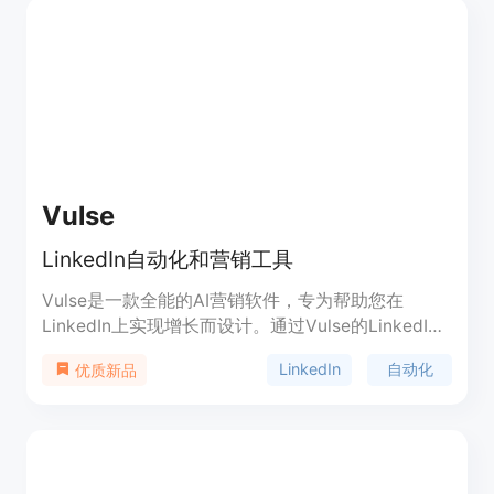
性、获得竞争优势、降低成本。价格方面，提供透明
的定价计划，支持免费试用。
Vulse
LinkedIn自动化和营销工具
Vulse是一款全能的AI营销软件，专为帮助您在
LinkedIn上实现增长而设计。通过Vulse的LinkedIn
自动化和营销工具，您可以计划、创建和发布有影响
LinkedIn
自动化
优质新品
力的内容，快速简便地吸引和参与目标受众。立即开
始，将您的LinkedIn打造成一个建立受众、产生参与
和扩大影响力的机器。定价请参考官网。