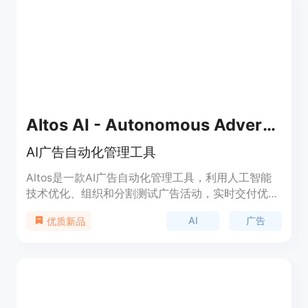
除了这些服务，ChatGPT Plus订阅用户还可以尝试
新的IFTTT ChatGPT插件，将自动化提升到一个新的
水平。
Altos AI - Autonomous Advertising
AI广告自动化管理工具
Altos是一款AI广告自动化管理工具，利用人工智能
技术优化、组织和分割测试广告活动，实时交付优异
的结果，节省时间，让您专注于更重要的事情。
AI
广告
优质新品
Altos可以通过自动创建、跟踪和管理广告来降低成
本，持续优化广告活动以提升效果，节省您的时间。