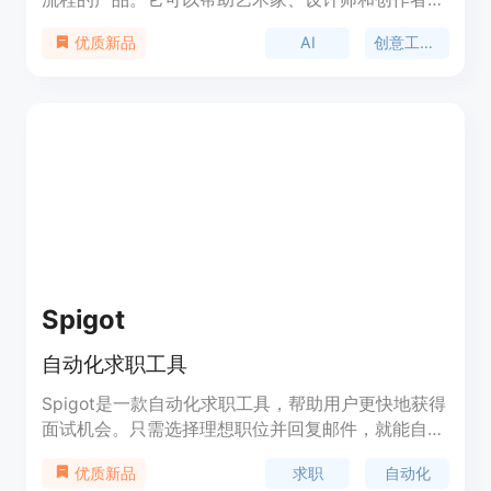
省时间，让他们专注于创作，而不是在重复的任务中
AI
创意工作流程
优质新品
浪费时间。通过Pipeline，用户可以快速创建工作流
程，并自动化他们的工作。Ceacle Pipeline具有简化
任务流程、自动化工作流程、快速工具编辑、内容管
理和团队管理等功能。它适用于各种创作场景，如效
果制作、产品模拟、内容编辑等。Ceacle Pipeline的
定价信息请查看官方网站。
Spigot
自动化求职工具
Spigot是一款自动化求职工具，帮助用户更快地获得
面试机会。只需选择理想职位并回复邮件，就能自动
化完成求职流程。
求职
自动化
优质新品