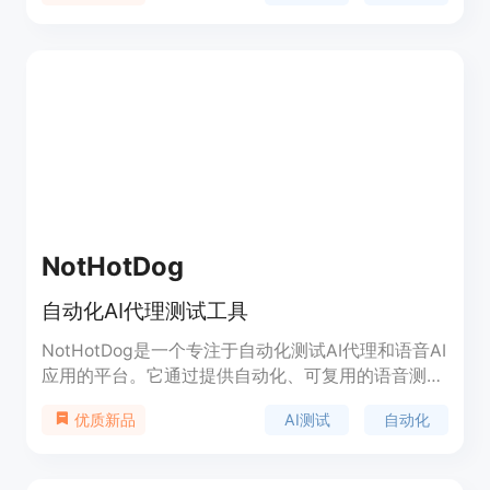
NotHotDog
自动化AI代理测试工具
NotHotDog是一个专注于自动化测试AI代理和语音AI
应用的平台。它通过提供自动化、可复用的语音测试
案例，简化了对语音API、WebSocket API以及对话
AI测试
自动化
优质新品
AI系统的测试和监控，从而加速功能部署并提高产品
质量。