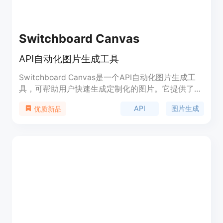
Switchboard Canvas
API自动化图片生成工具
Switchboard Canvas是一个API自动化图片生成工
具，可帮助用户快速生成定制化的图片。它提供了直
观易用的模板设计工具，用户可以根据自己的需求设
API
图片生成
优质新品
计和预览模板，并导入自定义图片和字体。使用
Switchboard Canvas的API，用户可以一次性创建多
个不同尺寸的图片，并可以根据需要对模板数值进行
个别修改。此外，Switchboard Canvas还支持文本
的实时翻译，支持超过70种语言。试用期为14天，
无需信用卡，所有功能均可使用。