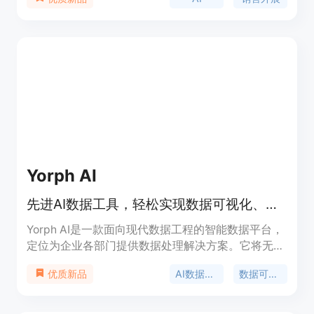
据用户的理想客户资料和价值主张提供1,000个新的
潜在客户名单。PitchBreeze提供简单的按需付费方
案，每月联系最多1,000个潜在客户，用户可以上传
自己的潜在客户名单或使用PitchBreeze提供的名
单，并且提供超个性化的外展电子邮件。
Yorph AI
先进AI数据工具，轻松实现数据可视化、转换和工作流自动化
Yorph AI是一款面向现代数据工程的智能数据平台，
定位为企业各部门提供数据处理解决方案。它将无代
码的便捷性与代码优先工具的控制和可扩展性相结
AI数据工具
数据可视化
优质新品
合，让不同角色的人员都能轻松处理数据。其重要性
在于打破了数据处理的技术壁垒，使业务团队能够自
主完成数据工作。产品优点包括提高效率和数据可靠