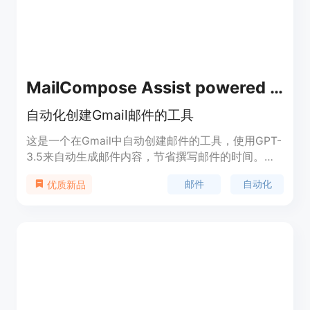
MailCompose Assist powered by GPT-3.5
自动化创建Gmail邮件的工具
这是一个在Gmail中自动创建邮件的工具，使用GPT-
3.5来自动生成邮件内容，节省撰写邮件的时间。它
具有两个主要功能：1. 创建新邮件：通过点击按钮创
邮件
自动化
优质新品
建新的邮件，并自动插入内容；2. 创建回复邮件：通
过拖放文本并点击按钮创建回复邮件。它可以帮助您
节省时间，提高邮件的撰写效率。