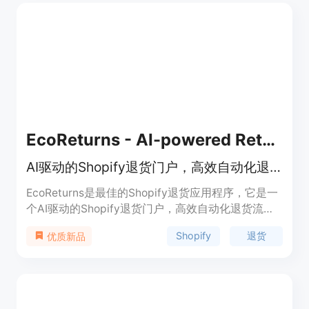
EcoReturns - AI-powered Returns
AI驱动的Shopify退货门户，高效自动化退货
EcoReturns是最佳的Shopify退货应用程序，它是一
个AI驱动的Shopify退货门户，高效自动化退货流
程。通过EcoReturns，您可以轻松管理退货请求、
Shopify
退货
优质新品
处理退货流程，并提供良好的客户体验。
EcoReturns提供自定义退货政策、标签打印、自动
化退款等功能，帮助您降低客户获取成本，提高客户
满意度。定价根据店铺规模和需求灵活定制。