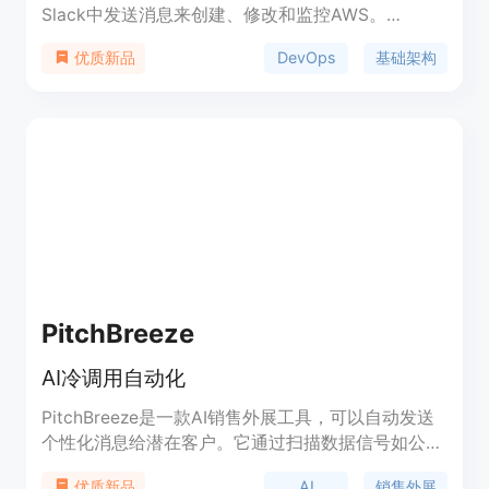
Slack中发送消息来创建、修改和监控AWS。
AutoInfra提供快速性能、精确控制、隐私保护、AI
DevOps
基础架构
优质新品
日志分析等功能，并始终在线监控您的基础架构。自
动化的每日报告可以让您了解最近24小时内发生的一
切，并帮助解决基础架构问题。AutoInfra可以加速
您的功能发布时间表，同时具备安全性和可配置性。
PitchBreeze
AI冷调用自动化
PitchBreeze是一款AI销售外展工具，可以自动发送
个性化消息给潜在客户。它通过扫描数据信号如公司
新闻和社交媒体来创建超个性化的消息，同时可以根
AI
销售外展
优质新品