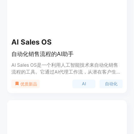
AI Sales OS
自动化销售流程的AI助手
AI Sales OS是一个利用人工智能技术来自动化销售
流程的工具。它通过AI代理工作流，从潜在客户生成
到机会管理的每一步，帮助销售团队提高效率和效
AI
自动化
优质新品
果。该产品代表了现代销售技术的一个重要方向，通
过自动化和个性化的销售策略，帮助企业提升销售业
绩。