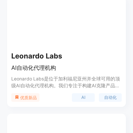
Leonardo Labs
AI自动化代理机构
Leonardo Labs是位于加利福尼亚州并全球可用的顶
级AI自动化代理机构。我们专注于构建AI克隆产品，
帮助创业公司实现自动化。我们的AI克隆产品可以代
AI
自动化
优质新品
替您进行管理工作，使您能够更专注于客户和业务的
扩展。我们提供定制的AI代码开发、独特的个性化形
象和声音、不断更新的知识库、固定月费、高质量的
服务和灵活可扩展的解决方案。