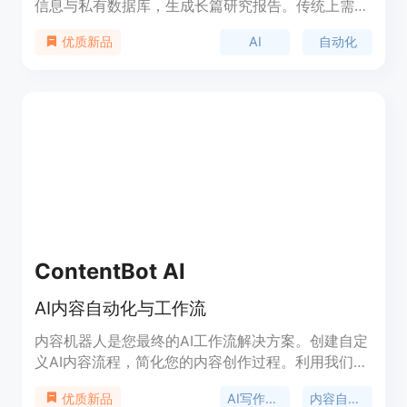
信息与私有数据库，生成长篇研究报告。传统上需要
人工分析师数小时甚至数天完成的工作，现在只需点
AI
自动化
优质新品
击一下按钮，完全自动化。具有优化的高效研究和分
析能力，可节省时间和成本。
ContentBot AI
AI内容自动化与工作流
内容机器人是您最终的AI工作流解决方案。创建自定
义AI内容流程，简化您的内容创作过程。利用我们的
AI写作工具，加快内容创作速度。定价请参考官方网
AI写作工具
内容自动化
优质新品
站。内容机器人帮助数字领域的各类创作者。