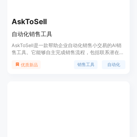
AskToSell
自动化销售工具
AskToSell是一款帮助企业自动化销售小交易的AI销
售工具。它能够自主完成销售流程，包括联系潜在客
户、确认需求、准备报价、处理异议、协商和关闭交
销售工具
自动化
优质新品
易。使用AskToSell可以帮助企业更快地增加收入。
定价灵活，可根据需求扩展或缩减使用规模。