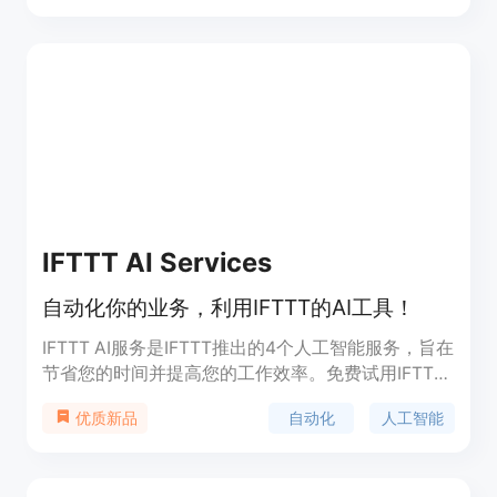
IFTTT AI Services
自动化你的业务，利用IFTTT的AI工具！
IFTTT AI服务是IFTTT推出的4个人工智能服务，旨在
节省您的时间并提高您的工作效率。免费试用IFTTT
Pro试用版。AI Social Creator可以生成社交媒体帖
自动化
人工智能
优质新品
子的短内容；AI Content Creator可以生成博客和大
纲的长内容；AI Summarizer可以生成博客或会议记
录的摘要；AI Prompt可以生成问题或提示的响应。