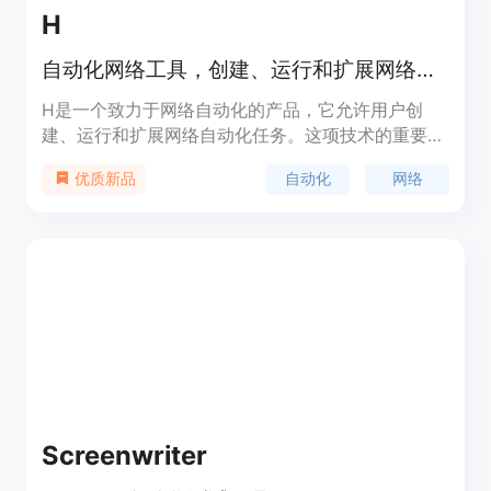
H
自动化网络工具，创建、运行和扩展网络自动化。
H是一个致力于网络自动化的产品，它允许用户创
建、运行和扩展网络自动化任务。这项技术的重要性
在于它能够提高工作效率，减少重复性劳动，让用户
自动化
网络
优质新品
能够专注于更有创造性和战略性的任务。H的背景信
息显示，它是一个API beta产品，目前正在招募用户
参与测试。产品的主要优点包括提高效率、减少错误
和节省时间。关于价格和定位，目前没有具体的信
息，但用户可以加入等待名单以开始构建与H相关的
项目。
Screenwriter