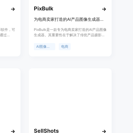
PixBulk
为电商卖家打造的AI产品图像生成器，可批量将SKU表转为产品图。
摄影软件，可
PixBulk是一款专为电商卖家打造的AI产品图像
通过
生成器。其重要性在于解决了传统产品摄影成
成高质量的
本高、耗时长的问题。主要优点包括能在几分
钟内批量生成数百张产品图像，无需摄影师，
AI图像生成
电商
且费用低至每张0.02美元起。产品背景是针对
Shopify、Etsy、亚马逊等电商平台卖家的需
求而开发。价格方面，按使用的图像计费，失
败的生成会自动退款，有一次性、月度、年度
等不同套餐。定位是帮助电商卖家实现产品摄
影的自动化和规模化。
SellShots