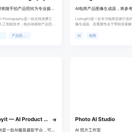
在线免费将随手拍产品照转为专业摄影棚级别图片，无需注册。
duct Photography是一款在线免费工
ListingKit是一款专为电商卖家打造
人工智能技术，能自动移除产品照片
像生成器。其重要性在于帮助卖家解
成专业摄影棚场景并添加逼真光照，
片处理的难题，节省时间和成本。主
出媲美专业摄影棚的效果。其重要性
括操作简单，无需编写复杂的提示词
影
产品照片编辑
AI
电商
商卖家、营销团队等提供了便捷、高
工作流程、结构化产品输入和预设为
本的产品图片处理方案。产品定位是
心；能生成更清晰的图片，为卖家提
品图片处理需求的各类用户，价格方
净的起点；支持多种电商平台，适用
用初始积分免费试用，每次生成约消
商场景。产品背景是针对电商卖家在
分，可实惠价格购买额外积分。
处理上的痛点而开发。价格方面文中
及，推测可能采用付费或免费试用的
位为电商卖家提供专业的图像生成服
Snappyit — AI Product Photography Platform for Apparel
Photo AI Studio
Snappyit是一款AI服装摄影平台，可秒速生成多种类型服装图片和视频。
AI 照片工作室