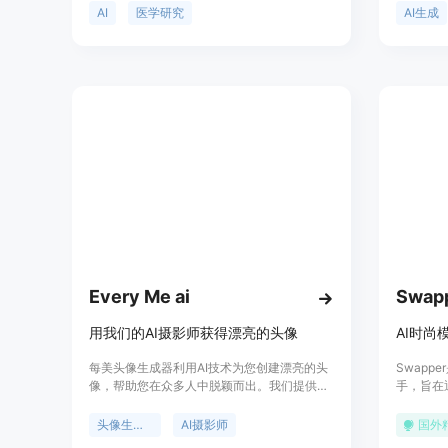
信息，并生成相关输出。用户可以通过查看输
摄影设备
AI
医学研究
AI生成
出结果并运行更多任务来进一步研究感兴趣的
牌形象的
主题。Insight提供用户注册功能，以保存和管
大幅提升
理自己的研究目标。
保持品牌
无需专业
意设计领
大量产品
价。
Every Me ai
Swap
用我们的AI摄影师获得漂亮的头像
AI时尚
每美头像生成器利用AI技术为您创建漂亮的头
Swapp
像，帮助您在众多人中脱颖而出。我们提供高
手，旨在
质量（4K）的头像，并由负责任的人工审核保
业节约成
证质量。我们拥有多种风格供您选择，适用于
各种模特
头像生成器
AI摄影师
国外
LinkedIn等社交媒体平台的个人头像，同时也
增长。此