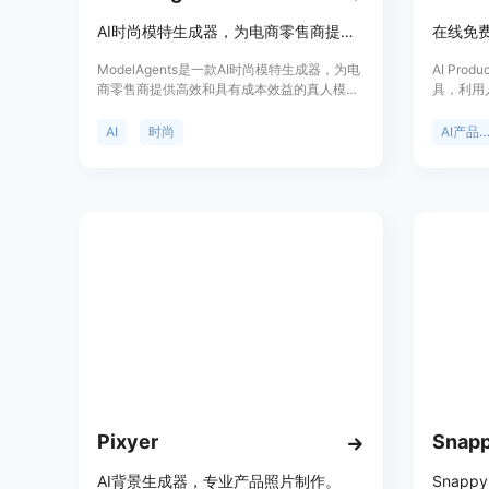
AI时尚模特生成器，为电商零售商提供高效和具有成本效益的真人模特摄影解决方案。
ModelAgents是一款AI时尚模特生成器，为电
AI Pro
商零售商提供高效和具有成本效益的真人模特
具，利用
摄影解决方案。它具有强大的基于AI的设计助
背景、生
手和广泛可控的AI模型风格库，使您能够轻松
几秒内产
AI
时尚
AI产品摄
创建令人惊叹的AI艺术图像、图形、视频和动
在于为电
画。ModelAgents是业余爱好者、建筑师、室
效且低成
内设计师、产品设计师和游戏动画设计师的必
服务有产
备工具。它的AI超级模特生成技术可以为您的
面，可使
服装品牌生成逼真的模特和背景，无论尺寸、
耗22积
种族、年龄或性别，包括大码模特、维多利亚
的秘密模特、男模特、内衣模特、黑人模特
等。无论您是寻找AI驱动的设计助手，帮助您
实现创意思路，还是寻找一个可以帮助您实现
创意思路的AI驱动的设计助手，ModelAgents
都是您的不二选择。
Pixyer
AI背景生成器，专业产品照片制作。