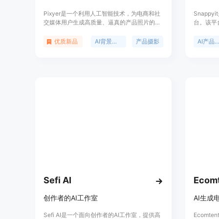
Pixyer是一个利用人工智能技术，为电商和社
Snapp
交媒体用户生成高质量、逼真的产品照片的在
台。该平
线平台。用户只需上传产品图片，Pixyer即可
照片快速
自动去除背景，并提供多种背景风格选择，快
特照片、
优质新品
AI背景生成
产品摄影
AI产品摄
速生成专业级的产品照片。这项技术简化了传
势显著，
统产品摄影的复杂过程，无需专业摄影设备和
能，就能
后期修图，大大降低了成本和时间消耗。
频，大大
Pixyer的AI技术学习了最佳销售产品的图像，
图片成本低
帮助用户创建能够提升销量的电商视觉。此
还提供免
外，它还提供了API服务，支持批量图像生
电商卖家
成，进一步优化了工作流程。
视觉解决
增加销售
Sefi AI
Ecom
创作者的AI工作室
AI生成
Sefi AI是一个面向创作者的AI工作室，提供高
Ecomt