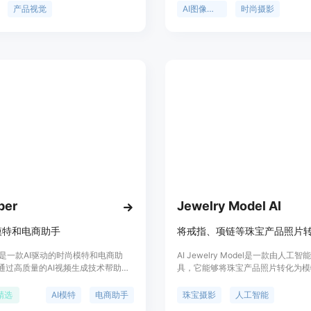
和工作室的情况下，快速生成符合品
提升品牌的视觉效果，进而促进销售
产品视觉
AI图像生成
时尚摄影
视觉内容。该技术的重要性在于能够
点包括：可快速生成大量高质量图像
产品视觉制作的效率，降低成本，并
种格式和尺寸；提供丰富的AI模特
一致性。其主要优点包括高效生成、
不同需求；具备强大的编辑功能，如
技能、可扩展性强等。产品定位为创
换、图像缩放等；确保内容所有权和
域的辅助工具，适用于需要快速生成
供优质的客户支持。产品背景是为解
图像的场景，价格信息需参考官网定
尚摄影成本高、效率低的问题而开发
面提供免费试用，无需信用卡信息。
是为时尚品牌、电商企业和广告公司
业的AI时尚摄影解决方案。
per
Jewelry Model AI
模特和电商助手
er是一款AI驱动的时尚模特和电商助
AI Jewelry Model是一款由人工
通过高质量的AI视频生成技术帮助企
具，它能够将珠宝产品照片转化为模
本。它提供专业的AI时尚模特，满足
图像，主要用于电子商务和营销场景
需求，显著降低模特费用，促进利润
的重要性在于解决了传统珠宝摄影成
精选
AI模特
电商助手
珠宝摄影
人工智能
外，Swapper还能在不同场景中自由
期长的问题。传统珠宝拍摄每张成品