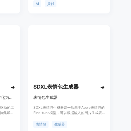
。主要优
提供多种风格和主题的摄影作品供用户选择，
AI
摄影
，支持多
让用户能够轻松获取高质量的照片作品。用户
选择，满足
可以通过上传自己的照片或选择现有的摄影作
背景替
品进行编辑和定制，以满足个性化的需求。
隐私，提
Nyx.gallery致力于为用户提供美感和创意的摄
决传统时
影作品，让摄影艺术更加普及和便捷。
。价格方
产品定位
等提供专
SDXL表情包生成器
将戒指、项链等珠宝产品照片转化为模特佩戴图，用于电商和营销
表情包生成器
智能驱动的工
SDXL表情包生成器是一款基于Apple表情包的
特佩戴的
Fine-tune模型，可以根据输入的图片生成表
。该产品
情包。用户可以通过上传图片、选择输出图片
本高、周
的大小和数量、选择不同的refine style等参数
表情包
生成器
照片成本
来生成自己想要的表情包。该产品的优势在于