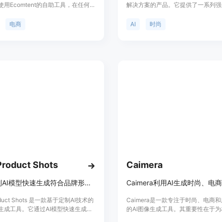
用Ecomtent的自助工具，在任何情
解决方案的产品。它提供了一系列强
用任何年龄、种族或性别的模特即时
动的照片编辑工具，包括AI时尚模
数量的高质量产品图片。
景更换、透明背景制作、照片增强、
电商
AI
时尚
更改等功能。用户可以利用iFoto 3
产品图片编辑到专业标准，吸引消费
在线流量。该产品还提供了针对每个
定制设计的AI设计工具，确保考虑
的独特特点和需求。
Product Shots
Caimera
通过定制AI模型快速生成符合品牌形象的产品视觉图像，无需专业摄影或工作室。
roduct Shots 是一款基于定制AI技术的
Caimera是一款专注于时尚、电商
生成工具。它通过AI模型快速生成高
的AI图像生成工具。其重要性在于
品图像，帮助企业或个人在无需专业
提供了高效、优质的视觉解决方案，