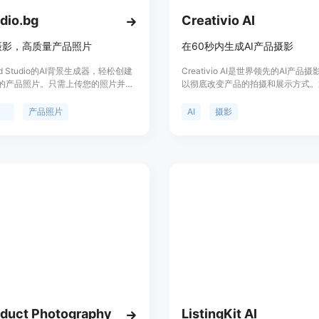
udio.bg
Creativio AI
摄影，高质量产品照片
在60秒内生成AI产品摄影
nd Studio的AI背景生成器，轻松创建
Creativio AI是世界领先的AI产品
的产品照片。只需上传您的照片并写
以彻底改变产品的拍摄和展示方式。
的提示。编辑大小/边距并保存预设。
Creativio AI，您可以在60秒内生
销品牌、Etsy店铺、汽车经销商、社
AI产品摄影。
影
产品照片
AI
摄影
响者等。价格根据套餐不同而有所变
oduct Photography
ListingKit AI