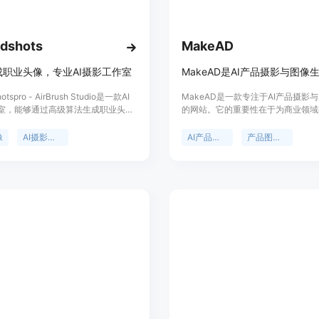
商业海报工作室：帮助用户创建具有
示广告，能够有效吸引目标受众的注
AI细节优化：提供专业级的数字修图
dshots
MakeAD
状态，提升产品的视觉吸引力。
电影级视频AI：可以将静态的产品照
成职业头像，专业AI摄影工作室
品宣传增添动态魅力。
otspro - AirBrush Studio是一款AI
MakeAD是一款专注于AI产品摄影
室，能够通过高级算法生成职业头
使用教程：
的网站。它的重要性在于为商业领域
供多种不同风格的头像，包括不同的
效、低成本的产品视觉解决方案。主
1. 访问网站：打开浏览器，输入产品网址http
装选项。只需上传自拍照片，即可在
括：能以较低成本将现有产品图像和
像
AI摄影工作室
AI产品摄影
产品图像生成
生成专业的公司头像。适用于各种场
转化为专业的视觉素材，减少传统摄
网站。
页面、社交媒体和LinkedIn个人资
的繁琐环节，如反复的工作室搭建、
2. 注册登录：如果是新用户，点击“Get
、宣传册、电子邮件签名等。价格实
和后期处理，同时降低了98%的产
号。
量的企业头像！计划价格从$19.99
本。新用户可获得16个免费信用额
3. 上传产品图片：登录后，进入工
定位为服务电商、广告等行业，为企
人员提供高质量的产品图像。
4. 选择功能和设置：根据需求选择
应的参数调整。
5. 生成和导出：完成设置后，点击
业素材导出保存。