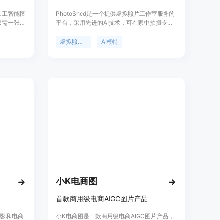
进的人工智能图
PhotoShed是一个提供虚拟照片工作室服务的
只需一张自
平台，采用先进的AI技术，可在家中拍摄专业
加入数千
照片。您可以雇佣虚拟模特，并创建一个与您
个人资料
相似的虚拟人物形象。通过PhotoShed，您可
虚拟照片工作室
AI模特
以提升您的照片水平，告别传统的拍摄方式。
平台提供一种简单、高效、便捷的方式，帮助
用户创建专业级照片。
小K电商图
首款商用级电商AIGC图片产品
尚摄影和电商
小K电商图是一款商用级电商AIGC图片产品，