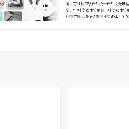
牌方可以利用该产品统一产品视觉风
率。", "社交媒体策略师：社交媒
0
社交广告，增强品牌在社交媒体上的传
使用场景示例：
某D2C品牌使用RewarxStudio
分。
一家时尚摄影工作室使用该工具处理
某电商商家替换手机快照为高端渲染图
产品特色：
AI驱动的商业摄影：利用先进的AI
操作，即可生成4K照片和视频，实现
虚拟制作工作室：提供专业的虚拟摄
出真实的拍摄环境，为产品呈现出更
智能风格模板：支持用户复用成功的
个产品线中，确保产品视觉风格的统
电商批量设置：只需一键操作，就能
上产品展示的效率和丰富度。