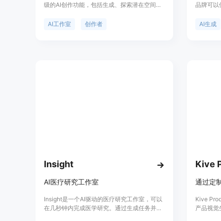
级的AI创作功能，包括生成、探索潜在空间、
品牌可以使
高级提示功能等。其稳定版本为Diffusion
景下，使
1.5，支持512x512分辨率，用户可以定制种
创建无限
AI工作室
创作者
AI生成
子、规模、步骤等参数，满足不同创作者的需
求。
Insight
Kive 
AI医疗研究工作室
Insight是一个AI驱动的医疗研究工作室，可以
Kive P
在几秒钟内完成医学研究。通过生成任务并利
产品视觉
用AI的能力，Insight可以收集关于特定主题的
质量的产