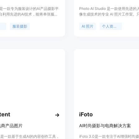
yit是一款专为服装设计的AI产品摄影平
Photo AI Studio 是一款使用先
台利用先进的AI技术，能将单张服装
像生成技术的专业 AI 照片工作室。
转化为多种专业电商视觉素材，如模
拍照片，即可立即生成数百张照片。
平铺照片、幽灵模特照片等。它的优
名满意的客户，立即获取您的下一张
影
服装摄影
AI 照片
个人资料照片
无需摄影棚、摄影师和专业编辑技
照片！
在短时间内生成高质量的图片和视
节省了时间和成本。价格方面，单张
于0.1美元，月费用从8.2美元起，
费试用。其定位是为各类服装相关的
、品牌和设计团队提供高效、便捷的
方案，帮助他们提升产品展示效果，
转化率。
tent
iFoto
电商产品图片
AI时尚摄影与电商解决方案
ent是一款基于生成AI的内容创作工具，
iFoto 3.0是一款专注于AI增强时