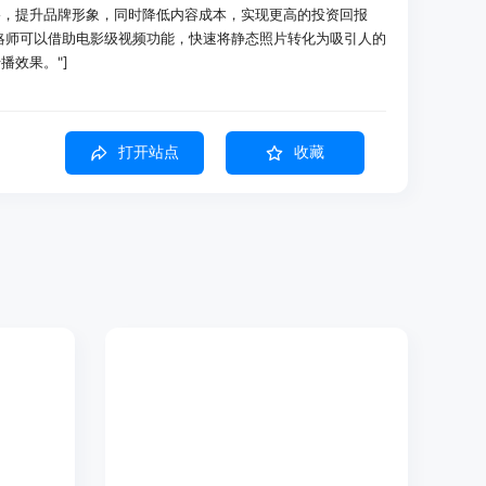
格，提升品牌形象，同时降低内容成本，实现更高的投资回报
体策略师可以借助电影级视频功能，快速将静态照片转化为吸引人的
播效果。"]
后，内容成本降低了90%，AI照明效果与实体工作室拍摄效果难以区
打开站点
收藏
复杂反射效果，成为高产量工作的必备工具。
后，转化率提高了35%，投资回报率显著提升。
技术，能在瞬间将简单的产品快照转化为高端商业资产，只需一键
即时的工作室级品质效果。
影功能，用户可以对灯光、深度和材料纹理进行精确控制，模拟
加逼真和专业的视觉效果。
风格和灯光设置，通过智能风格模板，能够将这些设置应用到整
一和高效。
生成具有多个角度和场景的完整产品列表，大大提高了电商平台