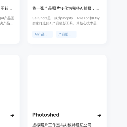
AI电商产品图像生成器，将参考图转为清晰电商列表图片
将一张产品照片转化为完整AI拍摄，含多种类型照片，秒速可用。
的AI产品图
SellShots是一款为Shopify、Amazon和Etsy
决产品图
卖家打造的AI产品摄影工具。其核心技术是利
要优点包
用AI将一张产品照片转化为完整的摄影集，包
，以卖家
括工作室、生活方式和模特拍摄等多种类型的
AI产品摄影
产品照片生成器
设计核
照片。该产品的重要性在于极大地降低了电商
供一个干
卖家的产品摄影成本和时间，提高了销售转化
于各类电
率。主要优点包括：产品感知模型能保留产品
产品图片
的形状、纹理和细节，避免产生幻觉；光照一
未详细提
致性使照片效果逼真；生成速度快，仅需30
模式，定
秒。产品背景是针对电商卖家对高质量产品图
务。
片的需求而开发。价格方面，提供免费试用，
有Starter（19美元/月）、Growth（49美元/
月）和Pro（129美元/月）三种付费套餐，所
有套餐按月计费，可随时取消。定位是帮助电
商卖家以低成本、高效率的方式获取高质量的
产品图片，提升销售业绩。
Photoshed
虚拟照片工作室与AI模特经纪公司