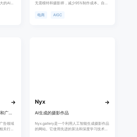
大的AI驱
无需模特和摄影师，减少95%制作成本。自研
特、在线背
优化算法，生成图片更可控。用户可以生成适
图像版权
合世界各地市场的AI模特和AI场景的电商图
电商
AIGC
.0轻松地将
片，解决AIGC图片背景可控性问题。同时，还
者并提升
提供定制专属AI模特和企业解决方案，针对客
电商类别
户的个性化和精细化需求提供定制服务。
到每个类别
Nyx
Caimera利用AI生成时尚、电商和广告模型，提升视觉效果促进销售。
AI生成的摄影作品
和广告领域
Nyx.gallery是一个利用人工智能生成摄影作品
为相关行业
的网站。它使用先进的算法和深度学习技术，
能够显著
能够生成逼真且独特的摄影作品。Nyx.gallery