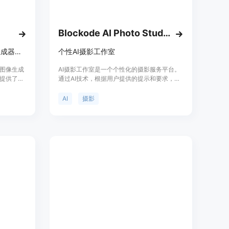
高影响力的营销视觉和商业海报，这些海报适用于社交媒体和展
意力。
功能，能够增强产品细节、校正灯光效果，使产品呈现达到完美
Blockode AI Photo Studio
片转换为具有逼真运动和工作室效果的电影级4K视频剪辑，为产
MakeAD是AI产品摄影与图像生成器，用于电商、生活场景和广告。
个性AI摄影工作室
与图像生成
AI摄影工作室是一个个性化的摄影服务平台。
提供了高
通过AI技术，根据用户提供的提示和要求，自
要优点包
动生成符合用户独特风格的摄影作品。平台提
s://studio.rewarx.com/，进入RewarxStudio的官方
营销想法
供丰富的功能，包括人像拍摄、风景拍摄、产
AI
摄影
影流程中
品拍摄等，并提供灵活的定价方案。无论是个
灯光设置
人还是商业用户，都可以在AI摄影工作室找到
 Started”进行注册；已有账号的用户，点击“Log In”登录账
品摄影成
满足需求的摄影作品。
度。该产品
作室编辑器，点击相应区域，将产品图片上传到系统中。
业和营销
不同的功能，如去除背景、应用风格模板、设置灯光等，并进行相
生成按钮，系统将自动处理图片或视频。处理完成后，将生成的商