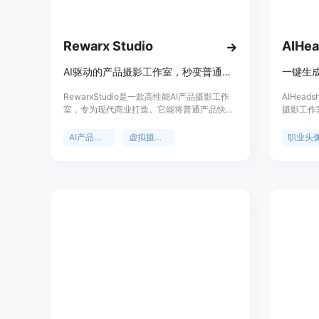
Rewarx Studio
AIHea
AI驱动的产品摄影工作室，秒变普通快照为高端商业素材
一键生
RewarxStudio是一款高性能AI产品摄影工作
AIHeadsh
室，专为现代商业打造。它能将普通产品快照
摄影工作
瞬间转化为专业的4K商业素材，具备AI照明、
像。它提
电影级视频制作和自动化批量生产等功能。产
背景和服
AI产品摄影
虚拟摄影工作室
职业头
品背景信息方面，它针对20个专业行业进行了
几分钟内
微调，理解不同行业的材料物理和照明要求。
景，如团队
价格上，支持免费创建使用。其定位是成为视
料、名片
觉商业的操作系统，帮助企业快速、高效地创
惠，高质
建专业的视觉内容，降低内容成本，提高转化
起。
率。主要优点包括操作简单、功能强大、节省
成本、提升效率等。