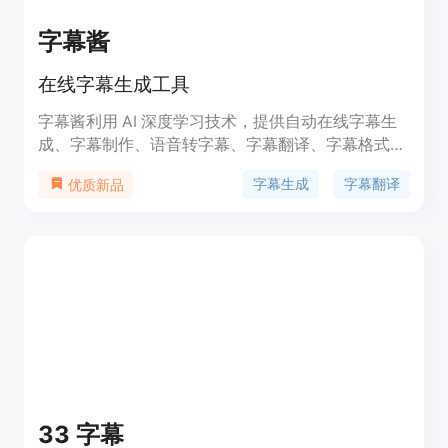
摄取到结果交付的全流程。
字幕酱
在线字幕生成工具
字幕酱利用 AI 深度学习技术，提供自动在线字幕生
成、字幕制作、语音转字幕、字幕翻译、字幕格式转
换等功能。支持多种语种和常见音视频格式，60 秒
字幕生成
字幕翻译
优质新品
内短视频免费。
33 字幕