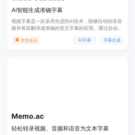
AI智能生成准确字幕
视频字幕是一款采用先进的AI技术，能够自动转录音
频并将其翻译成准确的英文字幕的应用。通过自动转
录和同步字幕，提高可访问性并节省时间。支持50
AI字幕
字幕生成
优质新品
多种语言，可将字幕生成为.vtt、.srt或.txt格式。
Memo.ac
轻松转录视频、音频和语音为文本字幕