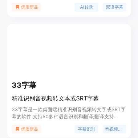
解释和即时翻译功能,帮助用户高效学习。它的主要
AI转录
双语字幕
优质新品
优势是无缝跟踪字幕并按用户节奏重复播放、AI交互
解惑、实时翻译等。Miraa免费使用,但也提供增值付
费服务。它主要面向语言学习者和教育工作者。
33字幕
精准识别音视频转文本或SRT字幕
33字幕是一款桌面端精准识别音视频转文字或SRT字
幕的软件,支持50多种语言识别和翻译,翻译支持
DeepL和ChatGPT,可搜索和编辑字幕,支持批量处理,
字幕识别
音视频转字幕
优质新品
还可以一键剪切口播和播客。