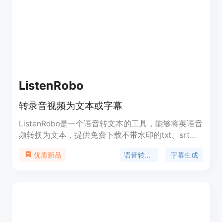
ListenRobo
转录音视频为文本或字幕
ListenRobo是一个语音转文本的工具，能够将英语音
频转换为文本，提供免费下载不带水印的txt、srt和
vtt格式字幕。它快速准确，支持92种语言，可以生
语音转文本
字幕生成
优质新品
成英语翻译，还提供文本摘要和智能翻译功能。