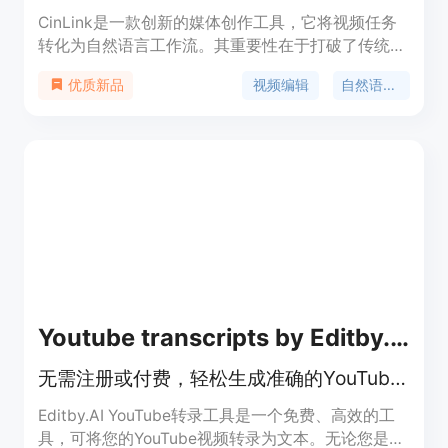
CinLink是一款创新的媒体创作工具，它将视频任务
转化为自然语言工作流。其重要性在于打破了传统视
频编辑的复杂操作流程，让用户可以通过自然语言轻
视频编辑
自然语言处理
优质新品
松完成各种视频任务。主要优点包括：支持本地优先
处理，数据安全可靠；将多种媒体功能集成于一个自
然语言工作空间，无需切换工具；可以处理包括图
像、视频、字幕等多种媒体形式。产品背景方面，它
致力于为创作者提供便捷、高效的媒体创作体验。价
格信息页面未提及。产品定位是面向广大媒体创作
者，无论是专业人士还是业余爱好者，都能利用它轻
松完成媒体创作和再利用。
Youtube transcripts by Editby.ai
无需注册或付费，轻松生成准确的YouTube视频转录和字幕
Editby.AI YouTube转录工具是一个免费、高效的工
具，可将您的YouTube视频转录为文本。无论您是内