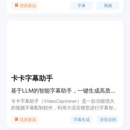
为用户提供了便捷的字幕获取和处理方式，无论是学
字幕
视频
优质新品
习外语、制作视频还是其他需要字幕的场景，都能满
足用户的需求。它的重要性在于满足了用户对字幕的
多样化需求，提高了视频内容的可访问性和可理解
性。目前，熊猫字幕以免费的形式提供服务，旨在为
广大用户提供便利。
卡卡字幕助手
基于LLM的智能字幕助手，一键生成高质量视频字幕
卡卡字幕助手（VideoCaptioner）是一款功能强大
的视频字幕配制软件，利用大语言模型进行字幕智能
断句、校正、优化、翻译，实现字幕视频全流程一键
字幕生成
语音识别
优质新品
处理。产品无需高配置，操作简单，内置基础LLM模
型，保证开箱即用，且消耗模型Token少，适合视频