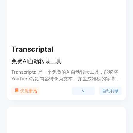
Transcriptal
免费AI自动转录工具
Transcriptal是一个免费的AI自动转录工具，能够将
YouTube视频内容转录为文本，并生成准确的字幕。
它提供简单易用的界面，无需注册即可使用。功能包
AI
自动转录
优质新品
括生成和复制YouTube视频的转录文本、提供精确的
字幕和标题等。Transcriptal旨在提供便捷的转录服
务，节省时间和精力。