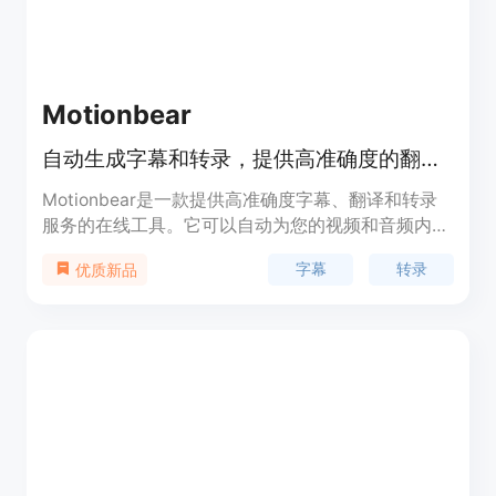
Motionbear
自动生成字幕和转录，提供高准确度的翻译服务
Motionbear是一款提供高准确度字幕、翻译和转录
服务的在线工具。它可以自动为您的视频和音频内容
生成字幕和关闭式字幕，并支持40多种语言的翻
字幕
转录
优质新品
译。您可以根据自己的品牌或风格自定义字幕的字
体、颜色和位置。此外，Motionbear还可以处理长
时间的录音，并保证您的文件和字幕的安全和隐私。