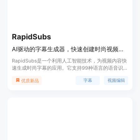
RapidSubs
AI驱动的字幕生成器，快速创建时尚视频字幕
RapidSubs是一个利用人工智能技术，为视频内容快
速生成时尚字幕的应用。它支持99种语言的语音识
别和转录，用户可以根据个人喜好编辑字幕的位置、
字幕
视频编辑
优质新品
颜色和样式。无论是内容创作者、教育工作者还是市
场营销人员，RapidSubs都能帮助他们轻松地增强视
频内容并与观众建立联系。该应用提供免费下载，无
需注册账户即可立即开始添加字幕。