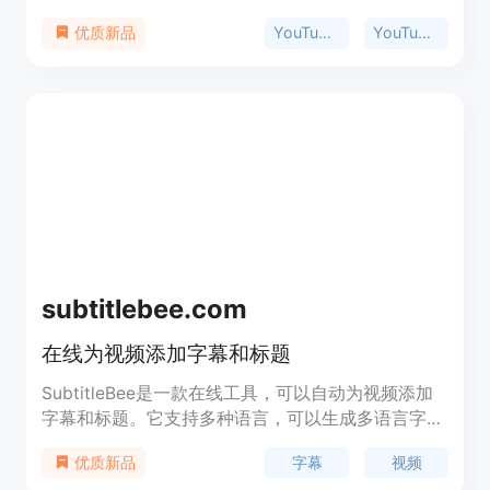
容创作者还是学生，我们的工具提供快速准确的
YouTube转录工具
YouTube视频转录
优质新品
YouTube视频转录，无需注册或付费。通过一键操
作，您可以复制和下载转录文本，并轻松跳转到视频
的特定位置。此外，您还可以搜索转录文本中的关键
词，并以绿色高亮显示。利用我们的工具，节省宝贵
的时间，提高工作效率！
subtitlebee.com
在线为视频添加字幕和标题
SubtitleBee是一款在线工具，可以自动为视频添加
字幕和标题。它支持多种语言，可以生成多语言字
幕，并提供翻译功能。用户可以自定义字幕样式、进
字幕
视频
优质新品
度条样式等，还可以裁剪视频适应不同的社交媒体平