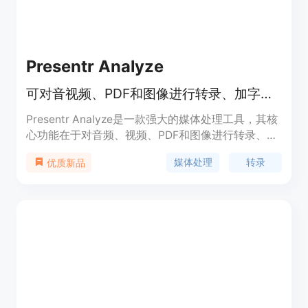
Presentr Analyze
可对音视频、PDF和图像进行转录、加字幕、翻译、修复和文本提取
Presentr Analyze是一款强大的媒体处理工具，其核
心功能在于对音频、视频、PDF和图像进行转录、加
字幕、翻译、修复以及文本提取。该产品的重要性体
媒体处理
转录
优质新品
现在它极大地提高了媒体内容处理的效率，节省了人
工处理的时间和精力。主要优点包括处理速度快，能
在几分钟内完成转录、生成字幕等操作；支持多种语
言翻译，方便内容的全球化传播；提供免费工具，让
用户可以先体验部分功能。产品背景方面，它是为满
足媒体工作者、内容创作者等对媒体内容处理的需求
而开发。价格上，目前提供早期采用者定价，在正式
公开推出前可锁定折扣费率。产品定位是为有媒体内
容处理需求的用户提供一站式解决方案，涵盖从内容