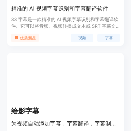
精准的 AI 视频字幕识别和字幕翻译软件
33 字幕是一款精准的 AI 视频字幕识别和字幕翻译软
件。它可以将音频、视频转换成文本或 SRT 字幕文
件，并支持字幕翻译成其他语言。它使用优化后的
视频
字幕
优质新品
Whisper AI 语音转写模型，准确度接近人类水平。
集成多种 AI 翻译引擎，支持 ChatGPT、DeepL、微
软、百度等翻译接口。它还提供高效易用的可视化字
幕编辑器，支持字幕摘要和预提取人声功能。33 字
幕支持英语、日语、韩语、法语、泰语等 50 多种语
言。
绘影字幕
为视频自动添加字幕，字幕翻译，字幕制作软件