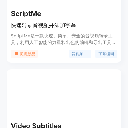
ScriptMe
快速转录音视频并添加字幕
ScriptMe是一款快速、简单、安全的音视频转录工
具，利用人工智能的力量和出色的编辑和导出工具，
自动化转录过程，让您可以专注于重要事项。支持31
音视频转录
字幕编辑
优质新品
种语言，提供定制化的字幕编辑功能，并支持多种文
件格式导出。ScriptMe让转录、字幕和翻译变得更
加高效。
Video Subtitles