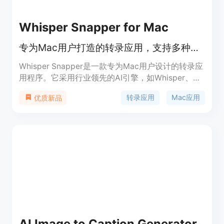
Whisper Snapper for Mac
专为Mac用户打造的转录应用，支持多种文件，准确快速，可本地或云端处理。
Whisper Snapper是一款专为Mac用户设计的转录应
用程序。它采用行业领先的AI引擎，如Whisper、
GPT 4o、Parakeet等，能实现快速、准确的转录。
转录应用
Mac应用
优质新品
重要性在于它满足了用户对音频、视频转录的需求，
无需复杂设置，用户可直接拖放文件进行转录。主要
优点包括支持99种语言、6种导出格式，可选择本地
或云端AI处理，保护用户敏感数据；还具备说话人识
别等实用功能。产品背景是为解决Mac用户转录难题
而生。价格方面，可免费试用，升级Pro版只需一次
性支付9.99美元终身使用。定位是为创作者和专业人
士提供高效、安全的转录解决方案。
AI Image to Caption Generator