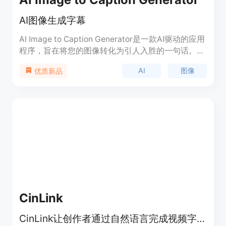
AI图像生成字幕
AI Image to Caption Generator是一款AI驱动的应用
程序，旨在将您的图像转化为引人入胜的一句话。无
论是壮丽的日落、温馨的时刻还是充满乐趣的冒险，
AI
图像
优质新品
我们的AI技术将分析您的图像，并创作出真正能够体
现图像价值的引人入胜的字幕。通过AI驱动的字幕生
成器，将人类创造力与人工智能完美结合，获得无与
伦比的效果。提供丰富的为Instagram量身定制的吸
引人的字幕，提升社交媒体影响力。通过简单的点
击，即可将图像转化为引人入胜的字幕，与您的观众
即时分享。内置强大的标签生成器，助力Instagram
扩大影响力。界面简洁直观，适合新手和社交媒体爱
好者使用。快来体验AI图像生成字幕的未来，让您的
图像成为引人入胜的故事，让您的社交媒体存在焕然
一新！
CinLink
CinLink让创作者通过自然语言完成视频字幕、翻译、剪辑等媒体任务