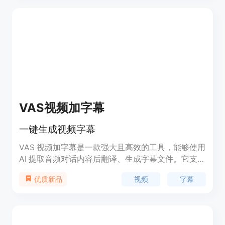
制作者和内容创作者。
VAS视频加字幕
一键生成视频字幕
VAS 视频加字幕是一款强大且高效的工具，能够使用
AI 提取音频对话内容后翻译、生成字幕文件。它支持
ChatGPT 翻译、GPU 加速、多任务处理、VR 视
视频
字幕
优质新品
频、字幕微调、超多语种、实时预览、断点续传等功
能。用户只需上传视频，选择语言，即可一键生成字
幕。VAS 视频加字幕适用于个人用户、视频制作人、
教育机构、企业等多种场景。