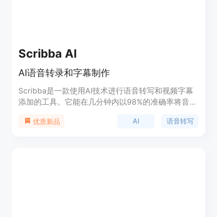
Scribba AI
AI语音转录和字幕制作
Scribba是一款使用AI技术进行语音转写和视频字幕
添加的工具。它能在几分钟内以98%的准确率将音
频/视频转换为文本，也可以为视频添加字幕。
AI
语音转写
优质新品
Scribba可节省时间和金钱，支持多种语言，功能强
大。