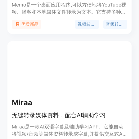
Memo是一个桌面应用程序,可以方便地将YouTube视
频、播客和本地媒体文件转录为文本。它支持多种语
言的转录和翻译,可以在转录的同时实时生成字幕和
视频转字幕
音频转文字
优质新品
浮动注释,并可以轻松导出为SRT字幕、Markdown和
Notion笔记等格式。Memo使用前沿的AI技术,可以进
行语音识别和翻译,提供精准的转录。它支持
Windows和MacOS,使用简单,数据处理在本地完成,
可以离线使用,保证内容安全隐私。
Miraa
无缝转录媒体资料，配合AI辅助学习
Miraa是一款AI双语字幕及辅助学习APP。它能自动
将视频/音频等媒体资料转录成字幕,并提供交互式AI